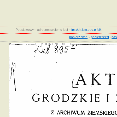
Podstawowym adresem systemu jest
https://dir.icm.edu.pl/pl/
.
pobierz skan
·
pobierz tekst
·
nas