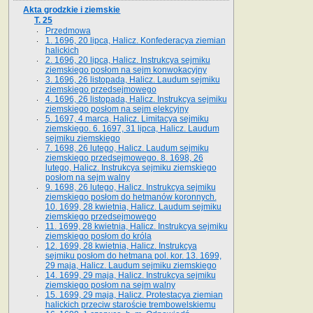
Akta grodzkie i ziemskie
T. 25
Przedmowa
1. 1696, 20 lipca, Halicz. Konfederacya ziemian
halickich
2. 1696, 20 lipca, Halicz. Instrukcya sejmiku
ziemskiego posłom na sejm konwokacyjny
3. 1696, 26 listopada, Halicz. Laudum sejmiku
ziemskiego przedsejmowego
4. 1696, 26 listopada, Halicz. Instrukcya sejmiku
ziemskiego posłom na sejm elekcyjny
5. 1697, 4 marca, Halicz. Limitacya sejmiku
ziemskiego. 6. 1697, 31 lipca, Halicz. Laudum
sejmiku ziemskiego
7. 1698, 26 lutego, Halicz. Laudum sejmiku
ziemskiego przedsejmowego. 8. 1698, 26
lutego, Halicz. Instrukcya sejmiku ziemskiego
posłom na sejm walny
9. 1698, 26 lutego, Halicz. Instrukcya sejmiku
ziemskiego posłom do hetmanów koronnych.
10. 1699, 28 kwietnia, Halicz. Laudum sejmiku
ziemskiego przedsejmowego
11. 1699, 28 kwietnia, Halicz. Instrukcya sejmiku
ziemskiego posłom do króla
12. 1699, 28 kwietnia, Halicz. Instrukcya
sejmiku posłom do hetmana pol. kor. 13. 1699,
29 maja, Halicz. Laudum sejmiku ziemskiego
14. 1699, 29 maja, Halicz. Instrukcya sejmiku
ziemskiego posłom na sejm walny
15. 1699, 29 maja, Halicz. Protestacya ziemian
halickich przeciw staroście trembowelskiemu