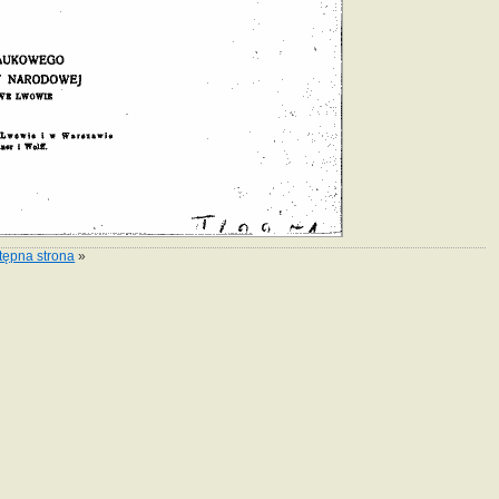
tępna strona
»