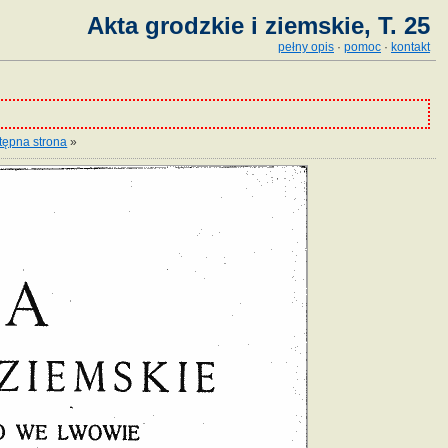
Akta grodzkie i ziemskie, T. 25
pełny opis
·
pomoc
·
kontakt
tępna strona
»