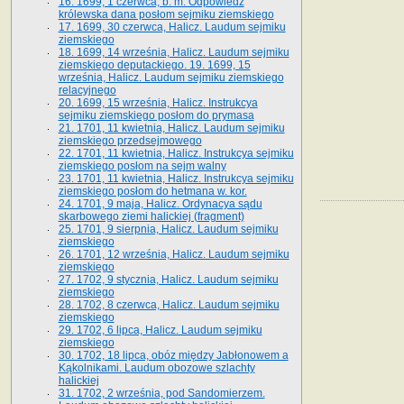
16. 1699, 1 czerwca, b. m. Odpowiedź
królewska dana posłom sejmiku ziemskiego
17. 1699, 30 czerwca, Halicz. Laudum sejmiku
ziemskiego
18. 1699, 14 września, Halicz. Laudum sejmiku
ziemskiego deputackiego. 19. 1699, 15
września, Halicz. Laudum sejmiku ziemskiego
relacyjnego
20. 1699, 15 września, Halicz. Instrukcya
sejmiku ziemskiego posłom do prymasa
21. 1701, 11 kwietnia, Halicz. Laudum sejmiku
ziemskiego przedsejmowego
22. 1701, 11 kwietnia, Halicz. Instrukcya sejmiku
ziemskiego posłom na sejm walny
23. 1701, 11 kwietnia, Halicz. Instrukcya sejmiku
ziemskiego posłom do hetmana w. kor.
24. 1701, 9 maja, Halicz. Ordynacya sądu
skarbowego ziemi halickiej (fragment)
25. 1701, 9 sierpnia, Halicz. Laudum sejmiku
ziemskiego
26. 1701, 12 września, Halicz. Laudum sejmiku
ziemskiego
27. 1702, 9 stycznia, Halicz. Laudum sejmiku
ziemskiego
28. 1702, 8 czerwca, Halicz. Laudum sejmiku
ziemskiego
29. 1702, 6 lipca, Halicz. Laudum sejmiku
ziemskiego
30. 1702, 18 lipca, obóz między Jabłonowem a
Kąkolnikami. Laudum obozowe szlachty
halickiej
31. 1702, 2 września, pod Sandomierzem.