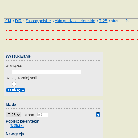
ICM
›
DIR
›
Zasoby polskie
›
Akta grodzkie i ziemskie
›
T. 25
› strona info
Wyszukiwanie
w książce
szukaj w całej serii
Idź do
strona:
Pobierz pełen tekst
T. 25.txt
Nawigacja