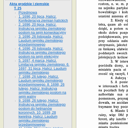
Akta grodzkie i ziemskie
T. 25
Przedmowa
1. 1696, 20 lipca, Halicz.
Konfederacya ziemian halickich
2. 1696, 20 lipca, Halicz.
Instrukcya sejmiku ziemskiego
posłom na sejm konwokacyjny
3. 1696, 26 listopada, Halicz.
Laudum sejmiku ziemskiego
przedsejmowego
4. 1696, 26 listopada, Halicz.
Instrukcya sejmiku ziemskiego
posłom na sejm elekcyjny
5. 1697, 4 marca, Halicz.
Limitacya sejmiku ziemskiego. 6.
1697, 31 lipca, Halicz. Laudum
sejmiku ziemskiego
7. 1698, 26 lutego, Halicz.
Laudum sejmiku ziemskiego
przedsejmowego. 8. 1698, 26
lutego, Halicz. Instrukcya
sejmiku ziemskiego posłom na
sejm walny
9. 1698, 26 lutego, Halicz.
Instrukcya sejmiku ziemskiego
posłom do hetmanów
koronnych. 10. 1699, 28
kwietnia, Halicz. Laudum
sejmiku ziemskiego
przedsejmowego