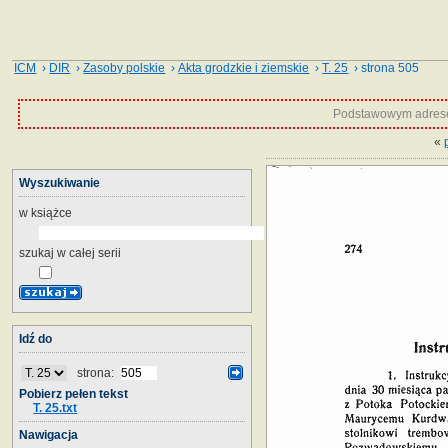
ICM
›
DIR
›
Zasoby polskie
›
Akta grodzkie i ziemskie
›
T. 25
› strona 505
Podstawowym adrese
«
Wyszukiwanie
w książce
szukaj w całej serii
Idź do
strona:
Pobierz pełen tekst
T. 25.txt
Nawigacja