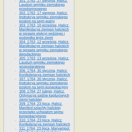
301. 1762, 17 sierpnia, Halicz.
Laudum sejmiku ziemskiego
przedsejmowego
302. 1762, 17 sierpnia, Halicz.
Instrukcya sejmiku ziemskiego
posłom na sejm walny
303. 1763, 10 września, Halicz.
Manifestacya ziemian halickich
w sprawie elekcyi sędziego i
podsędka tejże ziemi
304. 1763, 12 września, Halicz.
Manifestacye ziemian halickich
w sprawie sejmiku ziemskiego
deputackiego
305. 1763, 13 września, Halicz.
Laudum sejmiku ziemskiego
gospodarskiego
306. 1764, 30 stycznia, Halicz.
Konfederacya ziemian halickich
307. 1764, 30 stycznia, Halicz.
Instrukcya sejmiku ziemskiego
posłom na sejm konwokacyjny
308. 1764, 27 lutego, Halicz.
Ordynacya sądów kapturowych
ziemi halickiej
309. 1764, 23 lipca, Halicz.
Manifest szlachty halickiej
przeciwko uchwałom sejmu
konwokacyjnego
310. 1764, 23 lipca, Halicz.
Konfederacya ziemian halickich
311. 1764, 23 lipca, Maryampol.