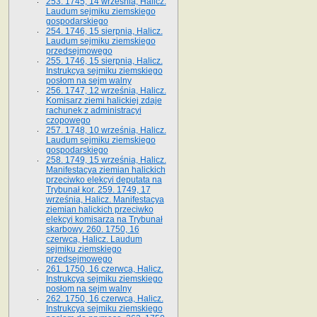
253. 1745, 14 września, Halicz.
Laudum sejmiku ziemskiego
gospodarskiego
254. 1746, 15 sierpnia, Halicz.
Laudum sejmiku ziemskiego
przedsejmowego
255. 1746, 15 sierpnia, Halicz.
Instrukcya sejmiku ziemskiego
posłom na sejm walny
256. 1747, 12 września, Halicz.
Komisarz ziemi halickiej zdaje
rachunek z administracyi
czopowego
257. 1748, 10 września, Halicz.
Laudum sejmiku ziemskiego
gospodarskiego
258. 1749, 15 września, Halicz.
Manifestacya ziemian halickich
przeciwko elekcyi deputata na
Trybunał kor. 259. 1749, 17
września, Halicz. Manifestacya
ziemian halickich przeciwko
elekcyi komisarza na Trybunał
skarbowy. 260. 1750, 16
czerwca, Halicz. Laudum
sejmiku ziemskiego
przedsejmowego
261. 1750, 16 czerwca, Halicz.
Instrukcya sejmiku ziemskiego
posłom na sejm walny
262. 1750, 16 czerwca, Halicz.
Instrukcya sejmiku ziemskiego