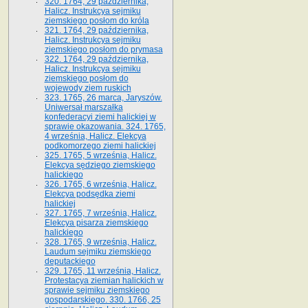
320. 1764, 29 października,
Halicz. Instrukcya sejmiku
ziemskiego posłom do króla
321. 1764, 29 października,
Halicz. Instrukcya sejmiku
ziemskiego posłom do prymasa
322. 1764, 29 października,
Halicz. Instrukcya sejmiku
ziemskiego posłom do
wojewody ziem ruskich
323. 1765, 26 marca, Jaryszów.
Uniwersał marszałka
konfederacyi ziemi halickiej w
sprawie okazowania. 324. 1765,
4 września, Halicz. Elekcya
podkomorzego ziemi halickiej
325. 1765, 5 września, Halicz.
Elekcya sędziego ziemskiego
halickiego
326. 1765, 6 września, Halicz.
Elekcya podsędka ziemi
halickiej
327. 1765, 7 września, Halicz.
Elekcya pisarza ziemskiego
halickiego
328. 1765, 9 września, Halicz.
Laudum sejmiku ziemskiego
deputackiego
329. 1765, 11 września, Halicz.
Protestacya ziemian halickich w
sprawie sejmiku ziemskiego
gospodarskiego. 330. 1766, 25