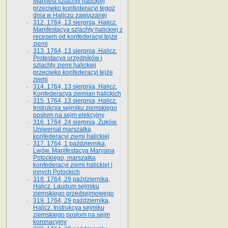
Manifest szlachty halickiej
przeciwko konfederacyi tegoż
dnia w Haliczu zawiązanej
312. 1764, 13 sierpnia, Halicz.
Manifestacya szlachty halickiej z
recesem od konfederacyi tejże
ziemi
313. 1764, 13 sierpnia, Halicz.
Protestacya urzędników i
szlachty ziemi halickiej
przeciwko konfederacyi tejże
ziemi
314. 1764, 13 sierpnia, Halicz.
Konfederacya ziemian halickich
315. 1764, 13 sierpnia, Halicz.
Instrukcya sejmiku ziemskiego
posłom na sejm elekcyjny
316. 1764, 24 sierpnia, Żuków.
Uniwersał marszałka
konfederacyi ziemi halickiej
317. 1764, 1 października,
Lwów. Manifestacya Maryana
Potockiego, marszałka
konfederacyi ziemi halickiej i
innych Potockich
318. 1764, 29 października,
Halicz. Laudum sejmiku
ziemskiego przedsejmowego
319. 1764, 29 października,
Halicz. Instrukcya sejmiku
ziemskiego posłom na sejm
koronacyjny