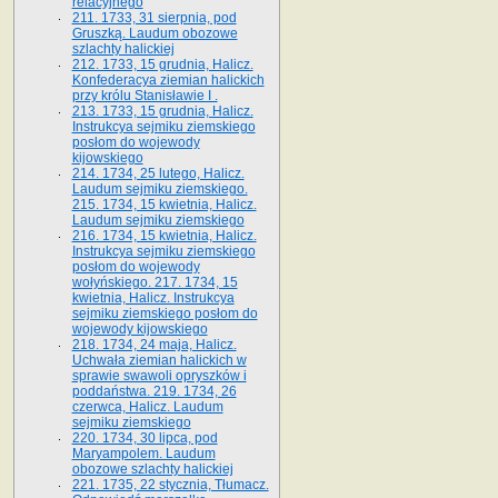
relacyjnego
211. 1733, 31 sierpnia, pod
Gruszką. Laudum obozowe
szlachty halickiej
212. 1733, 15 grudnia, Halicz.
Konfederacya ziemian halickich
przy królu Stanisławie I .
213. 1733, 15 grudnia, Halicz.
Instrukcya sejmiku ziemskiego
posłom do wojewody
kijowskiego
214. 1734, 25 lutego, Halicz.
Laudum sejmiku ziemskiego.
215. 1734, 15 kwietnia, Halicz.
Laudum sejmiku ziemskiego
216. 1734, 15 kwietnia, Halicz.
Instrukcya sejmiku ziemskiego
posłom do wojewody
wołyńskiego. 217. 1734, 15
kwietnia, Halicz. Instrukcya
sejmiku ziemskiego posłom do
wojewody kijowskiego
218. 1734, 24 maja, Halicz.
Uchwała ziemian halickich w
sprawie swawoli opryszków i
poddaństwa. 219. 1734, 26
czerwca, Halicz. Laudum
sejmiku ziemskiego
220. 1734, 30 lipca, pod
Maryampolem. Laudum
obozowe szlachty halickiej
221. 1735, 22 stycznia, Tłumacz.