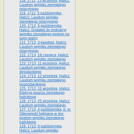
118. 1712, 13 września, Halicz.
Laudum sejmiku ziemskiego
relacyjnego
119. 1712, 5 października,
Halicz. Laudum sejmiku
ziemskiego relacyjnego
120. 1712, 5 października,
Halicz. Dodatek do instrukcyi
sejmiku ziemskiego posłom na
sejm walny
121. 1713, 3 kwietnia, Halicz.
Laudum sejmiku ziemskiego
relacyjnego
122. 1713, 19 czerwca, Halicz.
Laudum sejmiku ziemskiego
123. 1713, 11 września, Halicz.
Laudum sejmiku ziemskiego
deputackiego
124. 1713, 12 września, Halicz.
Laudum sejmiku ziemskiego
gospodarskiego
125. 1713, 12 września, Halicz.
Elekcya pisarza ziemskiego
halickiego
126. 1713, 25 września, Halicz.
Laudum sejmiku ziemskiego
127. 1713, 4 października, b. m.
Odpowiedź hetmana w. kor.
posłom sejmiku ziemskiego
halickiego
128. 1713, 9 października,
Halicz. Laudum sejmiku