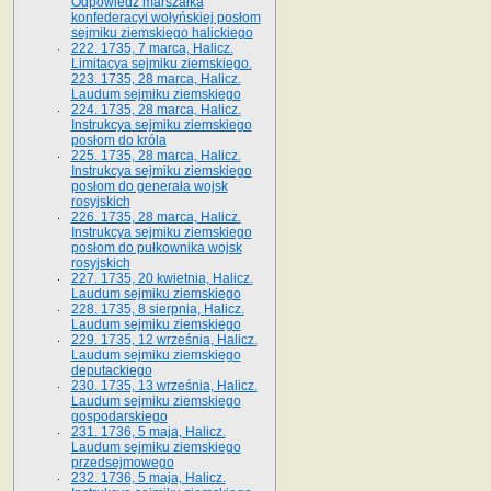
Odpowiedź marszałka
konfederacyi wołyńskiej posłom
sejmiku ziemskiego halickiego
222. 1735, 7 marca, Halicz.
Limitacya sejmiku ziemskiego.
223. 1735, 28 marca, Halicz.
Laudum sejmiku ziemskiego
224. 1735, 28 marca, Halicz.
Instrukcya sejmiku ziemskiego
posłom do króla
225. 1735, 28 marca, Halicz.
Instrukcya sejmiku ziemskiego
posłom do generała wojsk
rosyjskich
226. 1735, 28 marca, Halicz.
Instrukcya sejmiku ziemskiego
posłom do pułkownika wojsk
rosyjskich
227. 1735, 20 kwietnia, Halicz.
Laudum sejmiku ziemskiego
228. 1735, 8 sierpnia, Halicz.
Laudum sejmiku ziemskiego
229. 1735, 12 września, Halicz.
Laudum sejmiku ziemskiego
deputackiego
230. 1735, 13 września, Halicz.
Laudum sejmiku ziemskiego
gospodarskiego
231. 1736, 5 maja, Halicz.
Laudum sejmiku ziemskiego
przedsejmowego
232. 1736, 5 maja, Halicz.