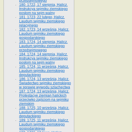
przedsejmowego
180. 1722, 17 sierpnia, Halicz.
Instrukcya sejmiku ziemskiego
posłom na sejm walny
181. 1723, 22 lutego, Halicz.
Laudum sejmiku ziemskiego
relacyjnego
182. 1723, 14 września, Halicz.
Laudum sejmiku ziemskiego
gospodarskiego
183. 1724, 14 sierpnia, Halicz.
Laudum sejmiku ziemskiego
przedsejmowego
184. 1724, 14 sierpnia, Halicz.
Instrukcya sejmiku ziemskiego
posłom na sejm walny
185. 1724, 11 września, Halicz.
Laudum sejmiku ziemskiego
deputackiego
186. 1724, 13 września, Halicz.
Świadectwo sejmiku ziemskiego
w sprawie wywodu szlachectwa
187. 1724, 13 września, Halicz.
Protestacye ziemian halickich
przeciwko zajściom na sejmiku
ziemskim
188. 1725, 10 września, Halicz.
Laudum sejmiku ziemskiego
deputackiego
189. 1725, 11 września, Halicz.
Laudum sejmiku ziemskiego
gospodarskiego