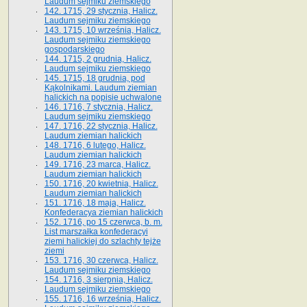
Laudum sejmiku ziemskiego
142. 1715, 29 stycznia, Halicz.
Laudum sejmiku ziemskiego
143. 1715, 10 września, Halicz.
Laudum sejmiku ziemskiego
gospodarskiego
144. 1715, 2 grudnia, Halicz.
Laudum sejmiku ziemskiego
145. 1715, 18 grudnia, pod
Kąkolnikami. Laudum ziemian
halickich na popisie uchwalone
146. 1716, 7 stycznia, Halicz.
Laudum sejmiku ziemskiego
147. 1716, 22 stycznia, Halicz.
Laudum ziemian halickich
148. 1716, 6 lutego, Halicz.
Laudum ziemian halickich
149. 1716, 23 marca, Halicz.
Laudum ziemian halickich
150. 1716, 20 kwietnia, Halicz.
Laudum ziemian halickich
151. 1716, 18 maja, Halicz.
Konfederacya ziemian halickich
152. 1716, po 15 czerwca, b. m.
List marszałka konfederacyi
ziemi halickiej do szlachty tejże
ziemi
153. 1716, 30 czerwca, Halicz.
Laudum sejmiku ziemskiego
154. 1716, 3 sierpnia, Halicz.
Laudum sejmiku ziemskiego
155. 1716, 16 września, Halicz.