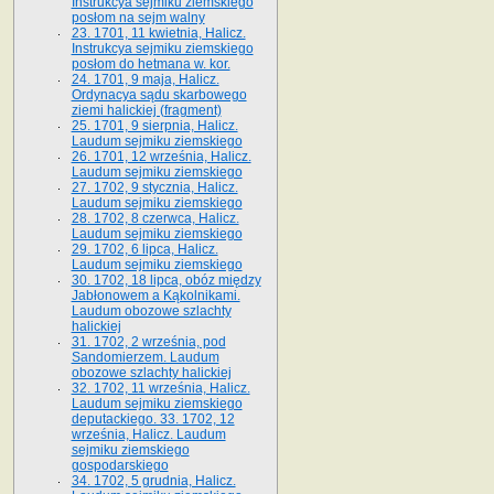
Instrukcya sejmiku ziemskiego
posłom na sejm walny
23. 1701, 11 kwietnia, Halicz.
Instrukcya sejmiku ziemskiego
posłom do hetmana w. kor.
24. 1701, 9 maja, Halicz.
Ordynacya sądu skarbowego
ziemi halickiej (fragment)
25. 1701, 9 sierpnia, Halicz.
Laudum sejmiku ziemskiego
26. 1701, 12 września, Halicz.
Laudum sejmiku ziemskiego
27. 1702, 9 stycznia, Halicz.
Laudum sejmiku ziemskiego
28. 1702, 8 czerwca, Halicz.
Laudum sejmiku ziemskiego
29. 1702, 6 lipca, Halicz.
Laudum sejmiku ziemskiego
30. 1702, 18 lipca, obóz między
Jabłonowem a Kąkolnikami.
Laudum obozowe szlachty
halickiej
31. 1702, 2 września, pod
Sandomierzem. Laudum
obozowe szlachty halickiej
32. 1702, 11 września, Halicz.
Laudum sejmiku ziemskiego
deputackiego. 33. 1702, 12
września, Halicz. Laudum
sejmiku ziemskiego
gospodarskiego
34. 1702, 5 grudnia, Halicz.