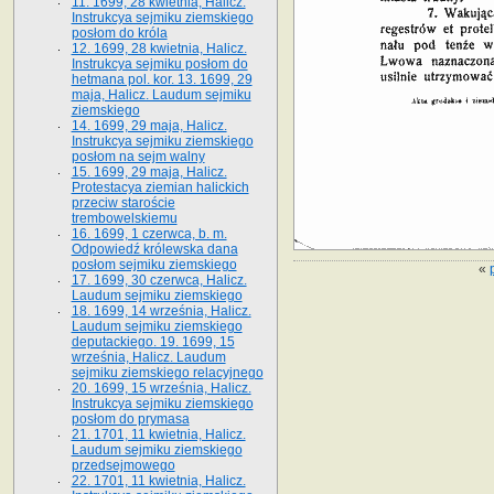
11. 1699, 28 kwietnia, Halicz.
Instrukcya sejmiku ziemskiego
posłom do króla
12. 1699, 28 kwietnia, Halicz.
Instrukcya sejmiku posłom do
hetmana pol. kor. 13. 1699, 29
maja, Halicz. Laudum sejmiku
ziemskiego
14. 1699, 29 maja, Halicz.
Instrukcya sejmiku ziemskiego
posłom na sejm walny
15. 1699, 29 maja, Halicz.
Protestacya ziemian halickich
przeciw staroście
trembowelskiemu
16. 1699, 1 czerwca, b. m.
Odpowiedź królewska dana
posłom sejmiku ziemskiego
«
17. 1699, 30 czerwca, Halicz.
Laudum sejmiku ziemskiego
18. 1699, 14 września, Halicz.
Laudum sejmiku ziemskiego
deputackiego. 19. 1699, 15
września, Halicz. Laudum
sejmiku ziemskiego relacyjnego
20. 1699, 15 września, Halicz.
Instrukcya sejmiku ziemskiego
posłom do prymasa
21. 1701, 11 kwietnia, Halicz.
Laudum sejmiku ziemskiego
przedsejmowego
22. 1701, 11 kwietnia, Halicz.