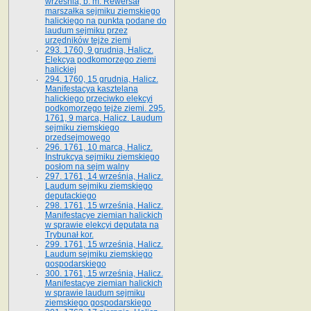
września, b. m. Rewersał
marszałka sejmiku ziemskiego
halickiego na punkta podane do
laudum sejmiku przez
urzędników tejże ziemi
293. 1760, 9 grudnia, Halicz.
Elekcya podkomorzego ziemi
halickiej
294. 1760, 15 grudnia, Halicz.
Manifestacya kasztelana
halickiego przeciwko elekcyi
podkomorzego tejże ziemi. 295.
1761, 9 marca, Halicz. Laudum
sejmiku ziemskiego
przedsejmowego
296. 1761, 10 marca, Halicz.
Instrukcya sejmiku ziemskiego
posłom na sejm walny
297. 1761, 14 września, Halicz.
Laudum sejmiku ziemskiego
deputackiego
298. 1761, 15 września, Halicz.
Manifestacye ziemian halickich
w sprawie elekcyi deputata na
Trybunał kor.
299. 1761, 15 września, Halicz.
Laudum sejmiku ziemskiego
gospodarskiego
300. 1761, 15 września, Halicz.
Manifestacye ziemian halickich
w sprawie laudum sejmiku
ziemskiego gospodarskiego