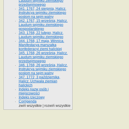
Laudum sejmiku ziemskiego
przedsejmowego
341. 1767, 24 sierpnia, Halicz.
Instrukcya sejmiku ziemskiego
posłom na sejm walny
342. 1767, 15 września, Halicz.
Laudum sejmiku ziemskiego
gospodarskiego
343. 1768, 22 lutego, Halicz.
Laudum sejmiku ziemskiego
344. 1768, 17 maja, Winnica.
Manifestacya marszałka
konfederacyi ziemi halickiej
345. 1768, 26 września, Halicz.
Laudum sejmiku ziemskiego
przedsejmowego
346. 1768, 26 września, Halicz.
Instrukcya sejmiku ziemskiego
posłom na sejm walny
347. 1772, 3 października,
Halicz. Uchwała ziemian
halickich
Indeks nazw osób i
miejscowości
Indeks rzeczowy
Corrigenda
zwiń wszystkie
|
rozwiń wszystkie