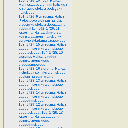
190. 1726, 10 lipca, Halicz.
Manifestacye ziemian halickich
w sprawie elekcyi podsędka
halickiego
191. 1726, 9 września, Halicz.
Protestacye ziemian halickich
przeciwko elekcyi deputata na
trybunał kor. 192. 1726, 11
września, Halicz. Uniwersał
komisarza ziemi halickiej w
sprawie składania czopowego
193. 1727, 15 września, Halicz.
Laudum sejmiku ziemskiego
deputackiego. 194. 1728, 16
sierpnia, Halicz. Laudum
sejmiku ziemskiego
przedsejmowego
195. 1728, 16 sierpnia, Halicz.
Instrukcya sejmiku ziemskiego
posłom na sejm walny
196. 1728, 13 września, Halicz.
Laudum sejmiku ziemskiego
deputackiego
197. 1728, 14 września, Halicz.
Laudum sejmiku ziemskiego
gospodarskiego
198. 1729, 12 września, Halicz.
Laudum sejmiku ziemskiego
deputackiego. 199. 1729, 13
września, Halicz. Laudum
sejmiku ziemskiego
gospodarskiego