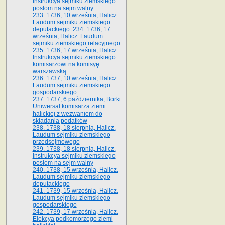
Instrukcya sejmiku ziemskiego
posłom na sejm walny
233. 1736, 10 września, Halicz.
Laudum sejmiku ziemskiego
deputackiego. 234. 1736, 17
września, Halicz. Laudum
sejmiku ziemskiego relacyjnego
235. 1736, 17 września, Halicz.
Instrukcya sejmiku ziemskiego
komisarzowi na komisyę
warszawską
236. 1737, 10 września, Halicz.
Laudum sejmiku ziemskiego
gospodarskiego
237. 1737, 6 października, Borki.
Uniwersał komisarza ziemi
halickiej z wezwaniem do
składania podatków
238. 1738, 18 sierpnia, Halicz.
Laudum sejmiku ziemskiego
przedsejmowego
239. 1738, 18 sierpnia, Halicz.
Instrukcya sejmiku ziemskiego
posłom na sejm walny
240. 1738, 15 września, Halicz.
Laudum sejmiku ziemskiego
deputackiego
241. 1739, 15 września, Halicz.
Laudum sejmiku ziemskiego
gospodarskiego
242. 1739, 17 września, Halicz.
Elekcya podkomorzego ziemi