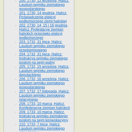
200. 1730, 12 września, Halicz.
Laudum sejmiku ziemskiego
gospodarskiego
201. 1730, 14 grudnia, Halicz.
Poświadczenie elekcyi
podkomorzego ziemi halickiej
202. 1730, 14, 15 i 16 grudnia,
Halicz. Protestacye ziemian
halickich przeciwko elekcyi
podkomorzego
203. 1732, 31 lipca, Halicz.
Laudum sejmiku ziemskiego
przedsejmowego
204. 1732, 31 lipca, Halicz.
Instrukcya sejmiku ziemskiego
posłom na sejm walny
205. 1732, 15 września, Halicz.
Laudum sejmiku ziemskiego
deputackiego
206. 1732, 16 września, Halicz.
Laudum sejmiku ziemskiego
gospodarskiego
207. 1732, 17 listopada, Halicz.
Laudum sejmiku ziemskiego
relacyjnego
208. 1733, 10 marca, Halicz.
Konfederacya ziemian halickich­
209. 1733, 10 marca, Halicz.
Instrukcya sejmiku ziemskiego
posłom na sejm konwokacyjny
210. 1733, 7 lipca, Halicz.
Laudum sejmiku ziemskiego