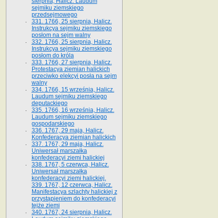
sierpnia, Halicz. Laudum
sejmiku ziemskiego
przedsejmowego
331. 1766, 25 sierpnia, Halicz.
Instrukcya sejmiku ziemskiego
posłom na sejm walny
332. 1766, 25 sierpnia, Halicz.
Instrukcya sejmiku ziemskiego
posłom do króla
333. 1766, 27 sierpnia, Halicz.
Protestacya ziemian halickich
przeciwko elekcyi posła na sejm
walny
334. 1766, 15 września, Halicz.
Laudum sejmiku ziemskiego
deputackiego
335. 1766, 16 września, Halicz.
Laudum sejmiku ziemskiego
gospodarskiego
336. 1767, 29 maja, Halicz.
Konfederacya ziemian halickich
337. 1767, 29 maja, Halicz.
Uniwersał marszałka
konfederacyi ziemi halickiej
338. 1767, 5 czerwca, Halicz.
Uniwersał marszałka
konfederacyi ziemi halickiej.
339. 1767, 12 czerwca, Halicz.
Manifestacya szlachty halickiej z
przystąpieniem do konfederacyi
tejże ziemi
340. 1767, 24 sierpnia, Halicz.