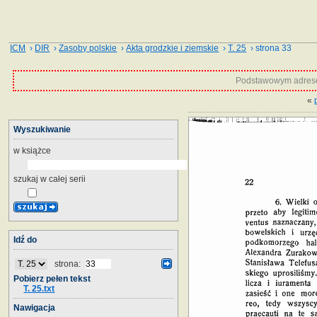
ICM
›
DIR
›
Zasoby polskie
›
Akta grodzkie i ziemskie
›
T. 25
› strona 33
Podstawowym adrese
«
Wyszukiwanie
w książce
szukaj w całej serii
Idź do
strona:
Pobierz pełen tekst
T. 25.txt
Nawigacja