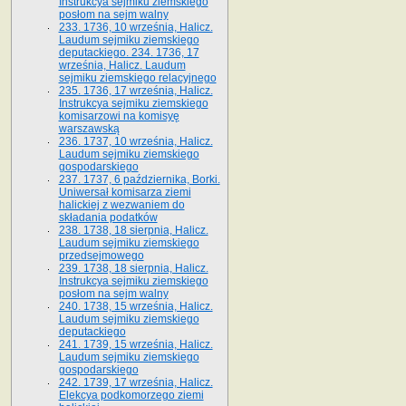
Instrukcya sejmiku ziemskiego
posłom na sejm walny
233. 1736, 10 września, Halicz.
Laudum sejmiku ziemskiego
deputackiego. 234. 1736, 17
września, Halicz. Laudum
sejmiku ziemskiego relacyjnego
235. 1736, 17 września, Halicz.
Instrukcya sejmiku ziemskiego
komisarzowi na komisyę
warszawską
236. 1737, 10 września, Halicz.
Laudum sejmiku ziemskiego
gospodarskiego
237. 1737, 6 października, Borki.
Uniwersał komisarza ziemi
halickiej z wezwaniem do
składania podatków
238. 1738, 18 sierpnia, Halicz.
Laudum sejmiku ziemskiego
przedsejmowego
239. 1738, 18 sierpnia, Halicz.
Instrukcya sejmiku ziemskiego
posłom na sejm walny
240. 1738, 15 września, Halicz.
Laudum sejmiku ziemskiego
deputackiego
241. 1739, 15 września, Halicz.
Laudum sejmiku ziemskiego
gospodarskiego
242. 1739, 17 września, Halicz.
Elekcya podkomorzego ziemi