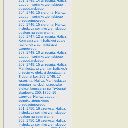
253. 1745, 14 września, Halicz.
Laudum sejmiku ziemskiego
gospodarskiego
254. 1746, 15 sierpnia, Halicz.
Laudum sejmiku ziemskiego
przedsejmowego
255. 1746, 15 sierpnia, Halicz.
Instrukcya sejmiku ziemskiego
posłom na sejm walny
256. 1747, 12 września, Halicz.
Komisarz ziemi halickiej zdaje
rachunek z administracyi
czopowego
257. 1748, 10 września, Halicz.
Laudum sejmiku ziemskiego
gospodarskiego
258. 1749, 15 września, Halicz.
Manifestacya ziemian halickich
przeciwko elekcyi deputata na
Trybunał kor. 259. 1749, 17
września, Halicz. Manifestacya
ziemian halickich przeciwko
elekcyi komisarza na Trybunał
skarbowy. 260. 1750, 16
czerwca, Halicz. Laudum
sejmiku ziemskiego
przedsejmowego
261. 1750, 16 czerwca, Halicz.
Instrukcya sejmiku ziemskiego
posłom na sejm walny
262. 1750, 16 czerwca, Halicz.
Instrukcya sejmiku ziemskiego