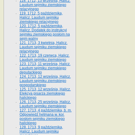
118. 1712, 13 września, Halicz.
Laudum sejmiku ziemskiego
relacyjnego
119. 1712, 5 października,
Halicz. Laudum sejmiku
ziemskiego relacyjnego
120. 1712, 5 października,
Halicz. Dodatek do instrukcyi
sejmiku ziemskiego posłom na
sejm walny
121. 1713, 3 kwietnia, Halicz.
Laudum sejmiku ziemskiego
relacyjnego
122. 1713, 19 czerwca, Halicz.
Laudum sejmiku ziemskiego
123. 1713, 11 września, Halicz.
Laudum sejmiku ziemskiego
deputackiego
124. 1713, 12 września, Halicz.
Laudum sejmiku ziemskiego
gospodarskiego
125. 1713, 12 września, Halicz.
Elekcya pisarza ziemskiego
halickiego
126. 1713, 25 września, Halicz.
Laudum sejmiku ziemskiego
127. 1713, 4 października, b. m.
Odpowiedź hetmana w. kor.
posłom sejmiku ziemskiego
halickiego
128. 1713, 9 października,
Halicz. Laudum sejmiku