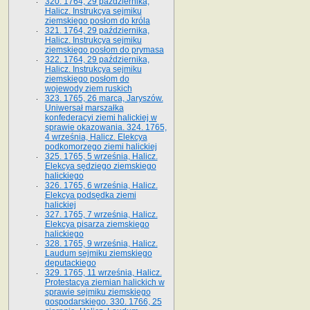
320. 1764, 29 października,
Halicz. Instrukcya sejmiku
ziemskiego posłom do króla
321. 1764, 29 października,
Halicz. Instrukcya sejmiku
ziemskiego posłom do prymasa
322. 1764, 29 października,
Halicz. Instrukcya sejmiku
ziemskiego posłom do
wojewody ziem ruskich
323. 1765, 26 marca, Jaryszów.
Uniwersał marszałka
konfederacyi ziemi halickiej w
sprawie okazowania. 324. 1765,
4 września, Halicz. Elekcya
podkomorzego ziemi halickiej
325. 1765, 5 września, Halicz.
Elekcya sędziego ziemskiego
halickiego
326. 1765, 6 września, Halicz.
Elekcya podsędka ziemi
halickiej
327. 1765, 7 września, Halicz.
Elekcya pisarza ziemskiego
halickiego
328. 1765, 9 września, Halicz.
Laudum sejmiku ziemskiego
deputackiego
329. 1765, 11 września, Halicz.
Protestacya ziemian halickich w
sprawie sejmiku ziemskiego
gospodarskiego. 330. 1766, 25