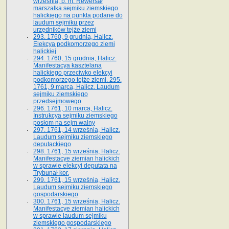
września, b. m. Rewersał
marszałka sejmiku ziemskiego
halickiego na punkta podane do
laudum sejmiku przez
urzędników tejże ziemi
293. 1760, 9 grudnia, Halicz.
Elekcya podkomorzego ziemi
halickiej
294. 1760, 15 grudnia, Halicz.
Manifestacya kasztelana
halickiego przeciwko elekcyi
podkomorzego tejże ziemi. 295.
1761, 9 marca, Halicz. Laudum
sejmiku ziemskiego
przedsejmowego
296. 1761, 10 marca, Halicz.
Instrukcya sejmiku ziemskiego
posłom na sejm walny
297. 1761, 14 września, Halicz.
Laudum sejmiku ziemskiego
deputackiego
298. 1761, 15 września, Halicz.
Manifestacye ziemian halickich
w sprawie elekcyi deputata na
Trybunał kor.
299. 1761, 15 września, Halicz.
Laudum sejmiku ziemskiego
gospodarskiego
300. 1761, 15 września, Halicz.
Manifestacye ziemian halickich
w sprawie laudum sejmiku
ziemskiego gospodarskiego