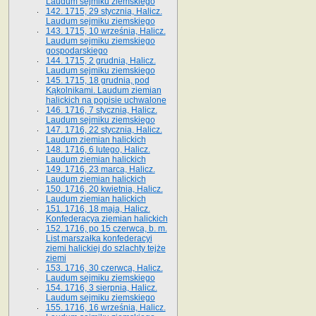
Laudum sejmiku ziemskiego
142. 1715, 29 stycznia, Halicz.
Laudum sejmiku ziemskiego
143. 1715, 10 września, Halicz.
Laudum sejmiku ziemskiego
gospodarskiego
144. 1715, 2 grudnia, Halicz.
Laudum sejmiku ziemskiego
145. 1715, 18 grudnia, pod
Kąkolnikami. Laudum ziemian
halickich na popisie uchwalone
146. 1716, 7 stycznia, Halicz.
Laudum sejmiku ziemskiego
147. 1716, 22 stycznia, Halicz.
Laudum ziemian halickich
148. 1716, 6 lutego, Halicz.
Laudum ziemian halickich
149. 1716, 23 marca, Halicz.
Laudum ziemian halickich
150. 1716, 20 kwietnia, Halicz.
Laudum ziemian halickich
151. 1716, 18 maja, Halicz.
Konfederacya ziemian halickich
152. 1716, po 15 czerwca, b. m.
List marszałka konfederacyi
ziemi halickiej do szlachty tejże
ziemi
153. 1716, 30 czerwca, Halicz.
Laudum sejmiku ziemskiego
154. 1716, 3 sierpnia, Halicz.
Laudum sejmiku ziemskiego
155. 1716, 16 września, Halicz.