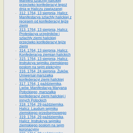
Manifest szlachty halickiej
przeciwko konfederacyi tegoż
dnia w Haliczu zawiązanej
312. 1764, 13 sierpnia, Halicz.
Manifestacya szlachty halickiej z
recesem od konfederacyi tejże
ziemi
313. 1764, 13 sierpnia, Halicz.
Protestacya urzędników i
szlachty ziemi halickiej
przeciwko konfederacyi tejże
ziemi
314. 1764, 13 sierpnia, Halicz.
Konfederacya ziemian halickich
315. 1764, 13 sierpnia, Halicz.
Instrukcya sejmiku ziemskiego
posłom na sejm elekcyjny
316. 1764, 24 sierpnia, Żuków.
Uniwersał marszałka
konfederacyi ziemi halickiej
317. 1764, 1 października,
Lwów. Manifestacya Maryana
Potockiego, marszałka
konfederacyi ziemi halickiej i
innych Potockich
318. 1764, 29 października,
Halicz. Laudum sejmiku
ziemskiego przedsejmowego
319. 1764, 29 października,
Halicz. Instrukcya sejmiku
ziemskiego posłom na sejm
koronacyjny