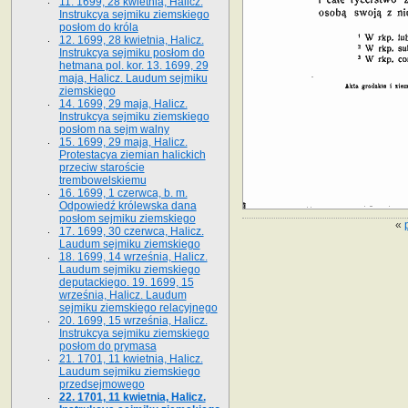
11. 1699, 28 kwietnia, Halicz.
Instrukcya sejmiku ziemskiego
posłom do króla
12. 1699, 28 kwietnia, Halicz.
Instrukcya sejmiku posłom do
hetmana pol. kor. 13. 1699, 29
maja, Halicz. Laudum sejmiku
ziemskiego
14. 1699, 29 maja, Halicz.
Instrukcya sejmiku ziemskiego
posłom na sejm walny
15. 1699, 29 maja, Halicz.
Protestacya ziemian halickich
przeciw staroście
trembowelskiemu
16. 1699, 1 czerwca, b. m.
Odpowiedź królewska dana
posłom sejmiku ziemskiego
«
17. 1699, 30 czerwca, Halicz.
Laudum sejmiku ziemskiego
18. 1699, 14 września, Halicz.
Laudum sejmiku ziemskiego
deputackiego. 19. 1699, 15
września, Halicz. Laudum
sejmiku ziemskiego relacyjnego
20. 1699, 15 września, Halicz.
Instrukcya sejmiku ziemskiego
posłom do prymasa
21. 1701, 11 kwietnia, Halicz.
Laudum sejmiku ziemskiego
przedsejmowego
22. 1701, 11 kwietnia, Halicz.