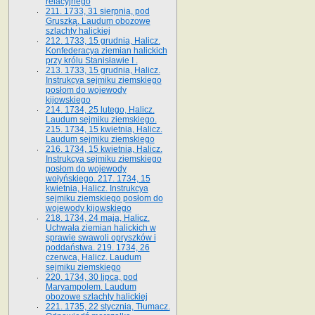
relacyjnego
211. 1733, 31 sierpnia, pod
Gruszką. Laudum obozowe
szlachty halickiej
212. 1733, 15 grudnia, Halicz.
Konfederacya ziemian halickich
przy królu Stanisławie I .
213. 1733, 15 grudnia, Halicz.
Instrukcya sejmiku ziemskiego
posłom do wojewody
kijowskiego
214. 1734, 25 lutego, Halicz.
Laudum sejmiku ziemskiego.
215. 1734, 15 kwietnia, Halicz.
Laudum sejmiku ziemskiego
216. 1734, 15 kwietnia, Halicz.
Instrukcya sejmiku ziemskiego
posłom do wojewody
wołyńskiego. 217. 1734, 15
kwietnia, Halicz. Instrukcya
sejmiku ziemskiego posłom do
wojewody kijowskiego
218. 1734, 24 maja, Halicz.
Uchwała ziemian halickich w
sprawie swawoli opryszków i
poddaństwa. 219. 1734, 26
czerwca, Halicz. Laudum
sejmiku ziemskiego
220. 1734, 30 lipca, pod
Maryampolem. Laudum
obozowe szlachty halickiej
221. 1735, 22 stycznia, Tłumacz.