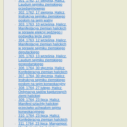
301. 1762, 17 sierpnia, Halicz.
Laudum sejmiku ziemskiego
przedsejmowego
302. 1762, 17 sierpnia, Halicz.
Instrukcya sejmiku ziemskiego
posłom na sejm walny
303. 1763, 10 września, Halicz.
Manifestacya ziemian halickich
w sprawie elekcyi sędziego i
podsędka tejże ziemi
304. 1763, 12 września, Halicz.
Manifestacye ziemian halickich
w sprawie sejmiku ziemskiego
deputackiego
305. 1763, 13 września, Halicz.
Laudum sejmiku ziemskiego
gospodarskiego
306. 1764, 30 stycznia, Halicz.
Konfederacya ziemian halickich
307. 1764, 30 stycznia, Halicz.
Instrukcya sejmiku ziemskiego
posłom na sejm konwokacyjny
308. 1764, 27 lutego, Halicz.
Ordynacya sądów kapturowych
ziemi halickiej
309. 1764, 23 lipca, Halicz.
Manifest szlachty halickiej
przeciwko uchwałom sejmu
konwokacyjnego
310. 1764, 23 lipca, Halicz.
Konfederacya ziemian halickich
311. 1764, 23 lipca, Maryampol.