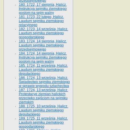
przedsejmowego
180. 1722, 17 sierpnia, Halicz.
Instrukcya sejmiku ziemskiego
posłom na sejm walny
181. 1723, 22 lutego, Halicz.
Laudum sejmiku ziemskiego
relacyjnego
182. 1723, 14 września, Halicz.
Laudum sejmiku ziemskiego
gospodarskiego
183. 1724, 14 sierpnia, Halicz.
Laudum sejmiku ziemskiego
przedsejmowego
184. 1724, 14 sierpnia, Halicz.
Instrukcya sejmiku ziemskiego
posłom na sejm walny
185. 1724, 11 września, Halicz.
Laudum sejmiku ziemskiego
deputackiego
186. 1724, 13 września, Halicz.
Świadectwo sejmiku ziemskiego
w sprawie wywodu szlachectwa
187. 1724, 13 września, Halicz.
Protestacye ziemian halickich
przeciwko zajściom na sejmiku
ziemskim
188. 1725, 10 września, Halicz.
Laudum sejmiku ziemskiego
deputackiego
189. 1725, 11 września, Halicz.
Laudum sejmiku ziemskiego
gospodarskiego