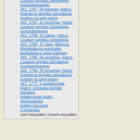
Laudum sejmiku ziemskiego
przedsejmowego
341. 1767, 24 sierpnia, Halicz.
Instrukcya sejmiku ziemskiego
posłom na sejm walny
342. 1767, 15 września, Halicz.
Laudum sejmiku ziemskiego
gospodarskiego
343. 1768, 22 lutego, Halicz.
Laudum sejmiku ziemskiego
344. 1768, 17 maja, Winnica.
Manifestacya marszałka
konfederacyi ziemi halickiej
345. 1768, 26 września, Halicz.
Laudum sejmiku ziemskiego
przedsejmowego
346. 1768, 26 września, Halicz.
Instrukcya sejmiku ziemskiego
posłom na sejm walny
347. 1772, 3 października,
Halicz. Uchwała ziemian
halickich
Indeks nazw osób i
miejscowości
Indeks rzeczowy
Corrigenda
zwiń wszystkie
|
rozwiń wszystkie