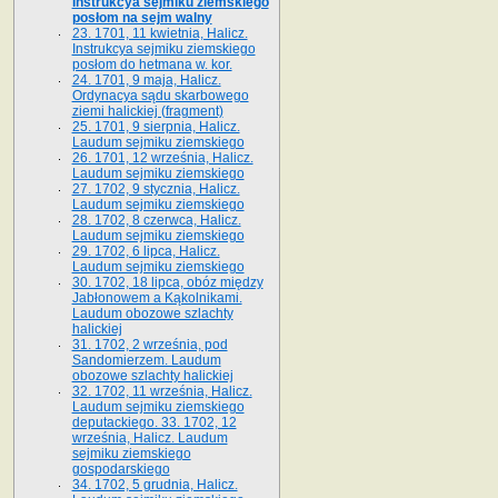
Instrukcya sejmiku ziemskiego
posłom na sejm walny
23. 1701, 11 kwietnia, Halicz.
Instrukcya sejmiku ziemskiego
posłom do hetmana w. kor.
24. 1701, 9 maja, Halicz.
Ordynacya sądu skarbowego
ziemi halickiej (fragment)
25. 1701, 9 sierpnia, Halicz.
Laudum sejmiku ziemskiego
26. 1701, 12 września, Halicz.
Laudum sejmiku ziemskiego
27. 1702, 9 stycznia, Halicz.
Laudum sejmiku ziemskiego
28. 1702, 8 czerwca, Halicz.
Laudum sejmiku ziemskiego
29. 1702, 6 lipca, Halicz.
Laudum sejmiku ziemskiego
30. 1702, 18 lipca, obóz między
Jabłonowem a Kąkolnikami.
Laudum obozowe szlachty
halickiej
31. 1702, 2 września, pod
Sandomierzem. Laudum
obozowe szlachty halickiej
32. 1702, 11 września, Halicz.
Laudum sejmiku ziemskiego
deputackiego. 33. 1702, 12
września, Halicz. Laudum
sejmiku ziemskiego
gospodarskiego
34. 1702, 5 grudnia, Halicz.