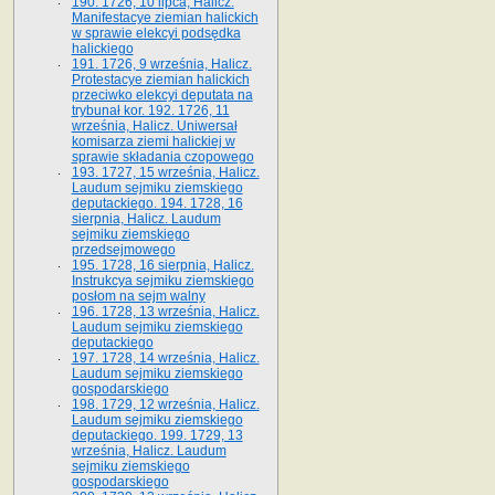
190. 1726, 10 lipca, Halicz.
Manifestacye ziemian halickich
w sprawie elekcyi podsędka
halickiego
191. 1726, 9 września, Halicz.
Protestacye ziemian halickich
przeciwko elekcyi deputata na
trybunał kor. 192. 1726, 11
września, Halicz. Uniwersał
komisarza ziemi halickiej w
sprawie składania czopowego
193. 1727, 15 września, Halicz.
Laudum sejmiku ziemskiego
deputackiego. 194. 1728, 16
sierpnia, Halicz. Laudum
sejmiku ziemskiego
przedsejmowego
195. 1728, 16 sierpnia, Halicz.
Instrukcya sejmiku ziemskiego
posłom na sejm walny
196. 1728, 13 września, Halicz.
Laudum sejmiku ziemskiego
deputackiego
197. 1728, 14 września, Halicz.
Laudum sejmiku ziemskiego
gospodarskiego
198. 1729, 12 września, Halicz.
Laudum sejmiku ziemskiego
deputackiego. 199. 1729, 13
września, Halicz. Laudum
sejmiku ziemskiego
gospodarskiego