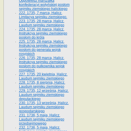
Odpowiedź marszałka
konfederacyi wołyńskiej posłom
sejmiku ziemskiego halickiego
222. 1735, 7 marca, Halicz.
Limitacya sejmiku ziemskiego.
223. 1735, 28 marca, Halicz.
Laudum sejmiku ziemskiego
224. 1735, 28 marca, Halicz.
Instrukcya sejmiku ziemskiego
posłom do króla
225. 1735, 28 marca, Halicz.
Instrukcya sejmiku ziemskiego
posłom do generała wojsk
rosyjskich
226. 1735, 28 marca, Halicz.
Instrukcya sejmiku ziemskiego
posłom do pułkownika wojsk
rosyjskich
227. 1735, 20 kwietnia, Halicz.
Laudum sejmiku ziemskiego
228. 1735, 8 sierpnia, Halicz.
Laudum sejmiku ziemskiego
229. 1735, 12 września, Halicz.
Laudum sejmiku ziemskiego
deputackiego
230. 1735, 13 września, Halicz.
Laudum sejmiku ziemskiego
gospodarskiego
231. 1736, 5 maja, Halicz.
Laudum sejmiku ziemskiego
przedsejmowego
232. 1736, 5 maja, Halicz.