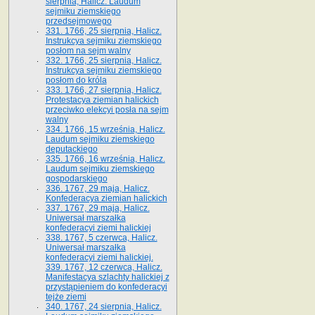
sierpnia, Halicz. Laudum
sejmiku ziemskiego
przedsejmowego
331. 1766, 25 sierpnia, Halicz.
Instrukcya sejmiku ziemskiego
posłom na sejm walny
332. 1766, 25 sierpnia, Halicz.
Instrukcya sejmiku ziemskiego
posłom do króla
333. 1766, 27 sierpnia, Halicz.
Protestacya ziemian halickich
przeciwko elekcyi posła na sejm
walny
334. 1766, 15 września, Halicz.
Laudum sejmiku ziemskiego
deputackiego
335. 1766, 16 września, Halicz.
Laudum sejmiku ziemskiego
gospodarskiego
336. 1767, 29 maja, Halicz.
Konfederacya ziemian halickich
337. 1767, 29 maja, Halicz.
Uniwersał marszałka
konfederacyi ziemi halickiej
338. 1767, 5 czerwca, Halicz.
Uniwersał marszałka
konfederacyi ziemi halickiej.
339. 1767, 12 czerwca, Halicz.
Manifestacya szlachty halickiej z
przystąpieniem do konfederacyi
tejże ziemi
340. 1767, 24 sierpnia, Halicz.