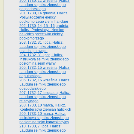
200. 1730, 12 września, Halicz.
Laudum sejmiku ziemskiego
gospodarskiego
201. 1730, 14 grudnia, Halicz.
Poświadczenie elekcyi
podkomorzego ziemi halickiej
202. 1730, 14, 15 i 16 grudnia,
Halicz. Protestacye ziemian
halickich przeciwko elekcyi
podkomorzego
203. 1732, 31 lipca, Halicz.
Laudum sejmiku ziemskiego
przedsejmowego
204. 1732, 31 lipca, Halicz.
Instrukcya sejmiku ziemskiego
posłom na sejm walny
205. 1732, 15 września, Halicz.
Laudum sejmiku ziemskiego
deputackiego
206. 1732, 16 września, Halicz.
Laudum sejmiku ziemskiego
gospodarskiego
207. 1732, 17 listopada, Halicz.
Laudum sejmiku ziemskiego
relacyjnego
208. 1733, 10 marca, Halicz.
Konfederacya ziemian halickich­
209. 1733, 10 marca, Halicz.
Instrukcya sejmiku ziemskiego
posłom na sejm konwokacyjny
210. 1733, 7 lipca, Halicz.
Laudum sejmiku ziemskiego