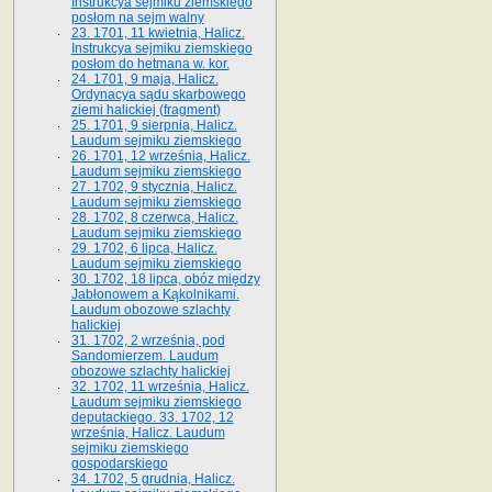
Instrukcya sejmiku ziemskiego
posłom na sejm walny
23. 1701, 11 kwietnia, Halicz.
Instrukcya sejmiku ziemskiego
posłom do hetmana w. kor.
24. 1701, 9 maja, Halicz.
Ordynacya sądu skarbowego
ziemi halickiej (fragment)
25. 1701, 9 sierpnia, Halicz.
Laudum sejmiku ziemskiego
26. 1701, 12 września, Halicz.
Laudum sejmiku ziemskiego
27. 1702, 9 stycznia, Halicz.
Laudum sejmiku ziemskiego
28. 1702, 8 czerwca, Halicz.
Laudum sejmiku ziemskiego
29. 1702, 6 lipca, Halicz.
Laudum sejmiku ziemskiego
30. 1702, 18 lipca, obóz między
Jabłonowem a Kąkolnikami.
Laudum obozowe szlachty
halickiej
31. 1702, 2 września, pod
Sandomierzem. Laudum
obozowe szlachty halickiej
32. 1702, 11 września, Halicz.
Laudum sejmiku ziemskiego
deputackiego. 33. 1702, 12
września, Halicz. Laudum
sejmiku ziemskiego
gospodarskiego
34. 1702, 5 grudnia, Halicz.