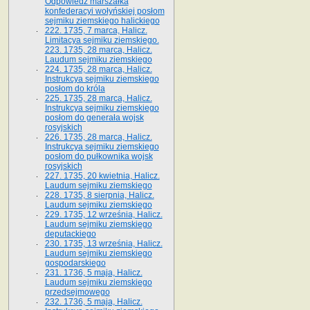
Odpowiedź marszałka
konfederacyi wołyńskiej posłom
sejmiku ziemskiego halickiego
222. 1735, 7 marca, Halicz.
Limitacya sejmiku ziemskiego.
223. 1735, 28 marca, Halicz.
Laudum sejmiku ziemskiego
224. 1735, 28 marca, Halicz.
Instrukcya sejmiku ziemskiego
posłom do króla
225. 1735, 28 marca, Halicz.
Instrukcya sejmiku ziemskiego
posłom do generała wojsk
rosyjskich
226. 1735, 28 marca, Halicz.
Instrukcya sejmiku ziemskiego
posłom do pułkownika wojsk
rosyjskich
227. 1735, 20 kwietnia, Halicz.
Laudum sejmiku ziemskiego
228. 1735, 8 sierpnia, Halicz.
Laudum sejmiku ziemskiego
229. 1735, 12 września, Halicz.
Laudum sejmiku ziemskiego
deputackiego
230. 1735, 13 września, Halicz.
Laudum sejmiku ziemskiego
gospodarskiego
231. 1736, 5 maja, Halicz.
Laudum sejmiku ziemskiego
przedsejmowego
232. 1736, 5 maja, Halicz.