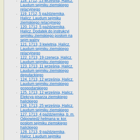
118. 1712, 13 września, Halicz.
Laudum sejmiku ziemskiego
relacyjnego
119. 1712, 5 października,
Halicz. Laudum sejmiku
ziemskiego relacyjnego
120. 1712, 5 października,
Halicz. Dodatek do instrukcyi
sejmiku ziemskiego posłom na
sejm walny
121. 1713, 3 kwietnia, Halicz.
Laudum sejmiku ziemskiego
relacyjnego
122. 1713, 19 czerwca, Halicz.
Laudum sejmiku ziemskiego
123. 1713, 11 września, Halicz.
Laudum sejmiku ziemskiego
deputackiego
124. 1713, 12 września, Halicz.
Laudum sejmiku ziemskiego
gospodarskiego
125. 1713, 12 września, Halicz.
Elekcya pisarza ziemskiego
halickiego
126. 1713, 25 września, Halicz.
Laudum sejmiku ziemskiego
127. 1713, 4 października, b. m.
Odpowiedź hetmana w. kor.
posłom sejmiku ziemskiego
halickiego
128. 1713, 9 października,
Halicz. Laudum sejmiku