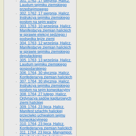
301. 1762, 17 sierpnia, Halicz.
Laudum sejmiku ziemskiego
przedsejmowego
302. 1762, 17 sierpnia, Halicz.
Instrukcya sejmiku ziemskiego
posłom na sejm walny
303. 1763, 10 września, Halicz.
Manifestacya ziemian halickich
w sprawie elekcyi sędziego i
podsędka tejże ziemi
304. 1763, 12 września, Halicz.
Manifestacye ziemian halickich
w sprawie sejmiku ziemskiego
deputackiego
305. 1763, 13 września, Halicz.
Laudum sejmiku ziemskiego
gospodarskiego
306. 1764, 30 stycznia, Halicz.
Konfederacya ziemian halickich
307. 1764, 30 stycznia, Halicz.
Instrukcya sejmiku ziemskiego
posłom na sejm konwokacyjny
308. 1764, 27 lutego, Halicz.
Ordynacya sądów kapturowych
ziemi halickiej
309. 1764, 23 lipca, Halicz.
Manifest szlachty halickiej
przeciwko uchwałom sejmu
konwokacyjnego
310. 1764, 23 lipca, Halicz.
Konfederacya ziemian halickich
311. 1764, 23 lipca, Maryampol.