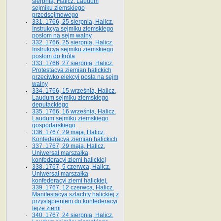
sierpnia, Halicz. Laudum
sejmiku ziemskiego
przedsejmowego
331. 1766, 25 sierpnia, Halicz.
Instrukcya sejmiku ziemskiego
posłom na sejm walny
332. 1766, 25 sierpnia, Halicz.
Instrukcya sejmiku ziemskiego
posłom do króla
333. 1766, 27 sierpnia, Halicz.
Protestacya ziemian halickich
przeciwko elekcyi posła na sejm
walny
334. 1766, 15 września, Halicz.
Laudum sejmiku ziemskiego
deputackiego
335. 1766, 16 września, Halicz.
Laudum sejmiku ziemskiego
gospodarskiego
336. 1767, 29 maja, Halicz.
Konfederacya ziemian halickich
337. 1767, 29 maja, Halicz.
Uniwersał marszałka
konfederacyi ziemi halickiej
338. 1767, 5 czerwca, Halicz.
Uniwersał marszałka
konfederacyi ziemi halickiej.
339. 1767, 12 czerwca, Halicz.
Manifestacya szlachty halickiej z
przystąpieniem do konfederacyi
tejże ziemi
340. 1767, 24 sierpnia, Halicz.