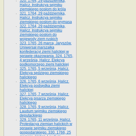
320. 1764, 29 października,
Halicz. Instrukcya sejmiku
ziemskiego posłom do króla
321. 1764, 29 października,
Halicz. Instrukcya sejmiku
ziemskiego posłom do prymasa
322. 1764, 29 października,
Halicz. Instrukcya sejmiku
ziemskiego posłom do
wojewody ziem ruskich
323. 1765, 26 marca, Jaryszów.
Uniwersał marszałka
konfederacyi ziemi halickiej w
sprawie okazowania. 324. 1765,
4 września, Halicz. Elekcya
podkomorzego ziemi halickiej
325. 1765, 5 września, Halicz.
Elekcya sędziego ziemskiego
halickiego
326. 1765, 6 września, Halicz.
Elekcya podsędka ziemi
halickiej
327. 1765, 7 września, Halicz.
Elekcya pisarza ziemskiego
halickiego
328. 1765, 9 września, Halicz.
Laudum sejmiku ziemskiego
deputackiego
329. 1765, 11 września, Halicz.
Protestacya ziemian halickich w
sprawie sejmiku ziemskiego
gospodarskiego. 330. 1766, 25