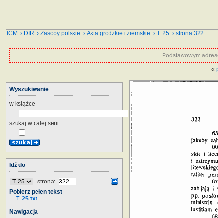
ICM
›
DIR
›
Zasoby polskie
›
Akta grodzkie i ziemskie
›
T. 25
› strona 322
Podstawowym adrese
«
Wyszukiwanie
w książce
szukaj w całej serii
Idź do
strona:
Pobierz pełen tekst
T. 25.txt
Nawigacja