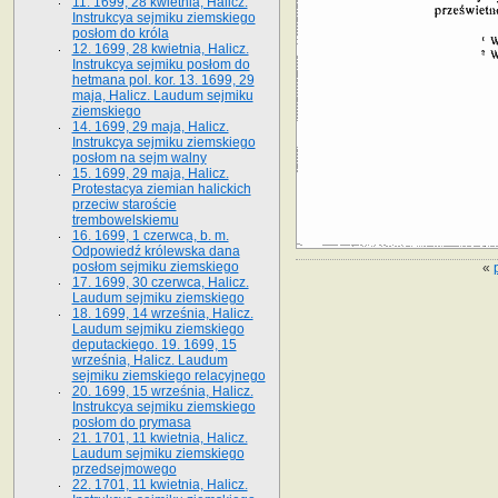
11. 1699, 28 kwietnia, Halicz.
Instrukcya sejmiku ziemskiego
posłom do króla
12. 1699, 28 kwietnia, Halicz.
Instrukcya sejmiku posłom do
hetmana pol. kor. 13. 1699, 29
maja, Halicz. Laudum sejmiku
ziemskiego
14. 1699, 29 maja, Halicz.
Instrukcya sejmiku ziemskiego
posłom na sejm walny
15. 1699, 29 maja, Halicz.
Protestacya ziemian halickich
przeciw staroście
trembowelskiemu
16. 1699, 1 czerwca, b. m.
Odpowiedź królewska dana
posłom sejmiku ziemskiego
«
17. 1699, 30 czerwca, Halicz.
Laudum sejmiku ziemskiego
18. 1699, 14 września, Halicz.
Laudum sejmiku ziemskiego
deputackiego. 19. 1699, 15
września, Halicz. Laudum
sejmiku ziemskiego relacyjnego
20. 1699, 15 września, Halicz.
Instrukcya sejmiku ziemskiego
posłom do prymasa
21. 1701, 11 kwietnia, Halicz.
Laudum sejmiku ziemskiego
przedsejmowego
22. 1701, 11 kwietnia, Halicz.