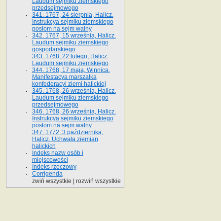
Laudum sejmiku ziemskiego
przedsejmowego
341. 1767, 24 sierpnia, Halicz.
Instrukcya sejmiku ziemskiego
posłom na sejm walny
342. 1767, 15 września, Halicz.
Laudum sejmiku ziemskiego
gospodarskiego
343. 1768, 22 lutego, Halicz.
Laudum sejmiku ziemskiego
344. 1768, 17 maja, Winnica.
Manifestacya marszałka
konfederacyi ziemi halickiej
345. 1768, 26 września, Halicz.
Laudum sejmiku ziemskiego
przedsejmowego
346. 1768, 26 września, Halicz.
Instrukcya sejmiku ziemskiego
posłom na sejm walny
347. 1772, 3 października,
Halicz. Uchwała ziemian
halickich
Indeks nazw osób i
miejscowości
Indeks rzeczowy
Corrigenda
zwiń wszystkie
|
rozwiń wszystkie