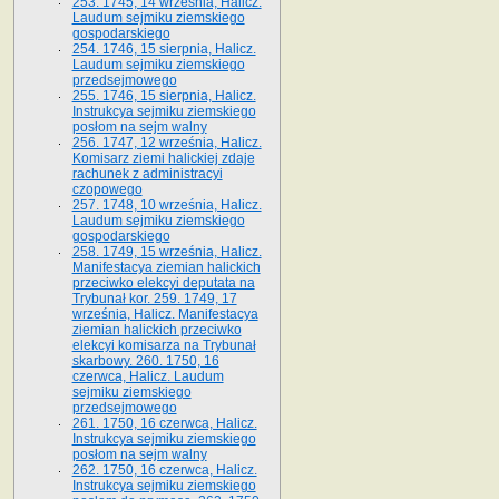
253. 1745, 14 września, Halicz.
Laudum sejmiku ziemskiego
gospodarskiego
254. 1746, 15 sierpnia, Halicz.
Laudum sejmiku ziemskiego
przedsejmowego
255. 1746, 15 sierpnia, Halicz.
Instrukcya sejmiku ziemskiego
posłom na sejm walny
256. 1747, 12 września, Halicz.
Komisarz ziemi halickiej zdaje
rachunek z administracyi
czopowego
257. 1748, 10 września, Halicz.
Laudum sejmiku ziemskiego
gospodarskiego
258. 1749, 15 września, Halicz.
Manifestacya ziemian halickich
przeciwko elekcyi deputata na
Trybunał kor. 259. 1749, 17
września, Halicz. Manifestacya
ziemian halickich przeciwko
elekcyi komisarza na Trybunał
skarbowy. 260. 1750, 16
czerwca, Halicz. Laudum
sejmiku ziemskiego
przedsejmowego
261. 1750, 16 czerwca, Halicz.
Instrukcya sejmiku ziemskiego
posłom na sejm walny
262. 1750, 16 czerwca, Halicz.
Instrukcya sejmiku ziemskiego