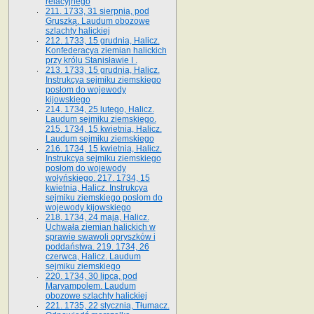
relacyjnego
211. 1733, 31 sierpnia, pod
Gruszką. Laudum obozowe
szlachty halickiej
212. 1733, 15 grudnia, Halicz.
Konfederacya ziemian halickich
przy królu Stanisławie I .
213. 1733, 15 grudnia, Halicz.
Instrukcya sejmiku ziemskiego
posłom do wojewody
kijowskiego
214. 1734, 25 lutego, Halicz.
Laudum sejmiku ziemskiego.
215. 1734, 15 kwietnia, Halicz.
Laudum sejmiku ziemskiego
216. 1734, 15 kwietnia, Halicz.
Instrukcya sejmiku ziemskiego
posłom do wojewody
wołyńskiego. 217. 1734, 15
kwietnia, Halicz. Instrukcya
sejmiku ziemskiego posłom do
wojewody kijowskiego
218. 1734, 24 maja, Halicz.
Uchwała ziemian halickich w
sprawie swawoli opryszków i
poddaństwa. 219. 1734, 26
czerwca, Halicz. Laudum
sejmiku ziemskiego
220. 1734, 30 lipca, pod
Maryampolem. Laudum
obozowe szlachty halickiej
221. 1735, 22 stycznia, Tłumacz.