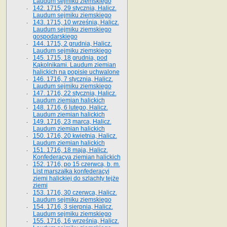
Laudum sejmiku ziemskiego
142. 1715, 29 stycznia, Halicz.
Laudum sejmiku ziemskiego
143. 1715, 10 września, Halicz.
Laudum sejmiku ziemskiego
gospodarskiego
144. 1715, 2 grudnia, Halicz.
Laudum sejmiku ziemskiego
145. 1715, 18 grudnia, pod
Kąkolnikami. Laudum ziemian
halickich na popisie uchwalone
146. 1716, 7 stycznia, Halicz.
Laudum sejmiku ziemskiego
147. 1716, 22 stycznia, Halicz.
Laudum ziemian halickich
148. 1716, 6 lutego, Halicz.
Laudum ziemian halickich
149. 1716, 23 marca, Halicz.
Laudum ziemian halickich
150. 1716, 20 kwietnia, Halicz.
Laudum ziemian halickich
151. 1716, 18 maja, Halicz.
Konfederacya ziemian halickich
152. 1716, po 15 czerwca, b. m.
List marszałka konfederacyi
ziemi halickiej do szlachty tejże
ziemi
153. 1716, 30 czerwca, Halicz.
Laudum sejmiku ziemskiego
154. 1716, 3 sierpnia, Halicz.
Laudum sejmiku ziemskiego
155. 1716, 16 września, Halicz.