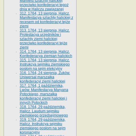
Manifest szlachty halickiej
przeciwko konfederacyi tegoż
dnia w Haliczu zawiązanej
312. 1764, 13 sierpnia, Halicz.
Manifestacya szlachty halickiej z
recesem od konfederacyi tejże
ziemi
313. 1764, 13 sierpnia, Halicz.
Protestacya urzędników i
szlachty ziemi halickiej
przeciwko konfederacyi tejże
ziemi
314. 1764, 13 sierpnia, Halicz.
Konfederacya ziemian halickich
315. 1764, 13 sierpnia, Halicz.
Instrukcya sejmiku ziemskiego
posłom na sejm elekcyjny
316. 1764, 24 sierpnia, Żuków.
Uniwersał marszałka
konfederacyi ziemi halickiej
317. 1764, 1 października,
Lwów. Manifestacya Maryana
Potockiego, marszałka
konfederacyi ziemi halickiej i
innych Potockich
318. 1764, 29 października,
Halicz. Laudum sejmiku
ziemskiego przedsejmowego
319. 1764, 29 października,
Halicz. Instrukcya sejmiku
ziemskiego posłom na sejm
koronacyjny