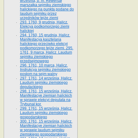
września, b. m. Rewersał
marszałka sejmiku ziemskiego
halickiego na punkta podane do
laudum sejmiku przez
urzędników tejże ziemi
293. 1760, 9 grudnia, Halicz.
Elekcya podkomorzego ziemi
halickiej
294. 1760, 15 grudnia, Halicz.
Manifestacya kasztelana
halickiego przeciwko elekcyi
podkomorzego tejże ziemi. 295.
1761, 9 marca, Halicz. Laudum
sejmiku ziemskiego
przedsejmowego
296. 1761, 10 marca, Halicz.
Instrukcya sejmiku ziemskiego
posłom na sejm walny
297. 1761, 14 września, Halicz.
Laudum sejmiku ziemskiego
deputackiego
298. 1761, 15 września, Halicz.
Manifestacye ziemian halickich
w sprawie elekcyi deputata na
Trybunał kor.
299. 1761, 15 września, Halicz.
Laudum sejmiku ziemskiego
gospodarskiego
300. 1761, 15 września, Halicz.
Manifestacye ziemian halickich
w sprawie laudum sejmiku
ziemskiego gospodarskiego