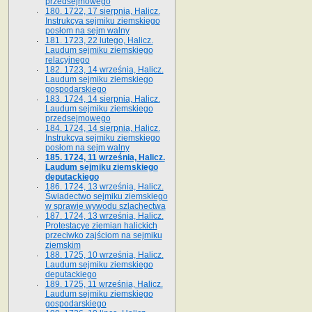
przedsejmowego
180. 1722, 17 sierpnia, Halicz.
Instrukcya sejmiku ziemskiego
posłom na sejm walny
181. 1723, 22 lutego, Halicz.
Laudum sejmiku ziemskiego
relacyjnego
182. 1723, 14 września, Halicz.
Laudum sejmiku ziemskiego
gospodarskiego
183. 1724, 14 sierpnia, Halicz.
Laudum sejmiku ziemskiego
przedsejmowego
184. 1724, 14 sierpnia, Halicz.
Instrukcya sejmiku ziemskiego
posłom na sejm walny
185. 1724, 11 września, Halicz.
Laudum sejmiku ziemskiego
deputackiego
186. 1724, 13 września, Halicz.
Świadectwo sejmiku ziemskiego
w sprawie wywodu szlachectwa
187. 1724, 13 września, Halicz.
Protestacye ziemian halickich
przeciwko zajściom na sejmiku
ziemskim
188. 1725, 10 września, Halicz.
Laudum sejmiku ziemskiego
deputackiego
189. 1725, 11 września, Halicz.
Laudum sejmiku ziemskiego
gospodarskiego