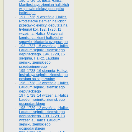
190. 1726, 10 lipca, Halicz.
Manifestacye ziemian halickich
w sprawie elekcyi podsędka
halickiego
191. 1726, 9 września, Halicz.
Protestacye ziemian halickich
przeciwko elekcyi deputata na
trybunał kor. 192. 1726, 11
września, Halicz. Uniwersał
komisarza ziemi halickiej w
sprawie składania czopowego
193. 1727, 15 września, Halicz.
Laudum sejmiku ziemskiego
deputackiego. 194. 1728, 16
sierpnia, Halicz. Laudum
sejmiku ziemskiego
przedsejmowego
195. 1728, 16 sierpnia, Halicz.
Instrukcya sejmiku ziemskiego
posłom na sejm walny
196. 1728, 13 września, Halicz.
Laudum sejmiku ziemskiego
deputackiego
197. 1728, 14 września, Halicz.
Laudum sejmiku ziemskiego
gospodarskiego
198. 1729, 12 września, Halicz.
Laudum sejmiku ziemskiego
deputackiego. 199. 1729, 13
września, Halicz. Laudum
sejmiku ziemskiego
gospodarskiego