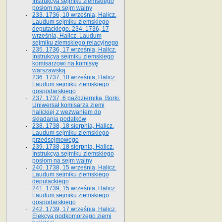
Instrukcya sejmiku ziemskiego
posłom na sejm walny
233. 1736, 10 września, Halicz.
Laudum sejmiku ziemskiego
deputackiego. 234. 1736, 17
września, Halicz. Laudum
sejmiku ziemskiego relacyjnego
235. 1736, 17 września, Halicz.
Instrukcya sejmiku ziemskiego
komisarzowi na komisyę
warszawską
236. 1737, 10 września, Halicz.
Laudum sejmiku ziemskiego
gospodarskiego
237. 1737, 6 października, Borki.
Uniwersał komisarza ziemi
halickiej z wezwaniem do
składania podatków
238. 1738, 18 sierpnia, Halicz.
Laudum sejmiku ziemskiego
przedsejmowego
239. 1738, 18 sierpnia, Halicz.
Instrukcya sejmiku ziemskiego
posłom na sejm walny
240. 1738, 15 września, Halicz.
Laudum sejmiku ziemskiego
deputackiego
241. 1739, 15 września, Halicz.
Laudum sejmiku ziemskiego
gospodarskiego
242. 1739, 17 września, Halicz.
Elekcya podkomorzego ziemi