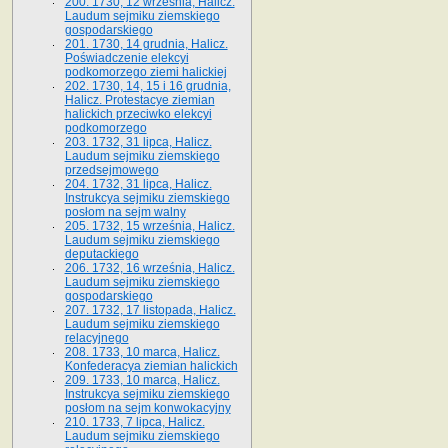
200. 1730, 12 września, Halicz.
Laudum sejmiku ziemskiego
gospodarskiego
201. 1730, 14 grudnia, Halicz.
Poświadczenie elekcyi
podkomorzego ziemi halickiej
202. 1730, 14, 15 i 16 grudnia,
Halicz. Protestacye ziemian
halickich przeciwko elekcyi
podkomorzego
203. 1732, 31 lipca, Halicz.
Laudum sejmiku ziemskiego
przedsejmowego
204. 1732, 31 lipca, Halicz.
Instrukcya sejmiku ziemskiego
posłom na sejm walny
205. 1732, 15 września, Halicz.
Laudum sejmiku ziemskiego
deputackiego
206. 1732, 16 września, Halicz.
Laudum sejmiku ziemskiego
gospodarskiego
207. 1732, 17 listopada, Halicz.
Laudum sejmiku ziemskiego
relacyjnego
208. 1733, 10 marca, Halicz.
Konfederacya ziemian halickich­
209. 1733, 10 marca, Halicz.
Instrukcya sejmiku ziemskiego
posłom na sejm konwokacyjny
210. 1733, 7 lipca, Halicz.
Laudum sejmiku ziemskiego