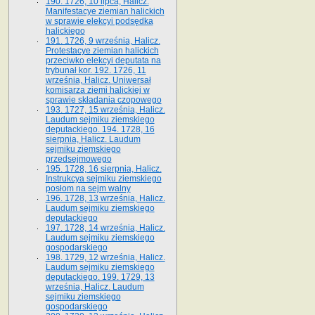
190. 1726, 10 lipca, Halicz.
Manifestacye ziemian halickich
w sprawie elekcyi podsędka
halickiego
191. 1726, 9 września, Halicz.
Protestacye ziemian halickich
przeciwko elekcyi deputata na
trybunał kor. 192. 1726, 11
września, Halicz. Uniwersał
komisarza ziemi halickiej w
sprawie składania czopowego
193. 1727, 15 września, Halicz.
Laudum sejmiku ziemskiego
deputackiego. 194. 1728, 16
sierpnia, Halicz. Laudum
sejmiku ziemskiego
przedsejmowego
195. 1728, 16 sierpnia, Halicz.
Instrukcya sejmiku ziemskiego
posłom na sejm walny
196. 1728, 13 września, Halicz.
Laudum sejmiku ziemskiego
deputackiego
197. 1728, 14 września, Halicz.
Laudum sejmiku ziemskiego
gospodarskiego
198. 1729, 12 września, Halicz.
Laudum sejmiku ziemskiego
deputackiego. 199. 1729, 13
września, Halicz. Laudum
sejmiku ziemskiego
gospodarskiego