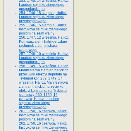
253. 1745, 14 września, Halicz.
Laudum sejmiku ziemskiego
gospodarskiego
254. 1746, 15 sierpnia, Halicz.
Laudum sejmiku ziemskiego
przedsejmowego
255. 1746, 15 sierpnia, Halicz.
Instrukcya sejmiku ziemskiego
posłom na sejm walny
256. 1747, 12 września, Halicz.
Komisarz ziemi halickiej zdaje
rachunek z administracyi
czopowego
257. 1748, 10 września, Halicz.
Laudum sejmiku ziemskiego
gospodarskiego
258. 1749, 15 września, Halicz.
Manifestacya ziemian halickich
przeciwko elekcyi deputata na
Trybunał kor. 259. 1749, 17
września, Halicz. Manifestacya
ziemian halickich przeciwko
elekcyi komisarza na Trybunał
skarbowy. 260. 1750, 16
czerwca, Halicz. Laudum
sejmiku ziemskiego
przedsejmowego
261. 1750, 16 czerwca, Halicz.
Instrukcya sejmiku ziemskiego
posłom na sejm walny
262. 1750, 16 czerwca, Halicz.
Instrukcya sejmiku ziemskiego