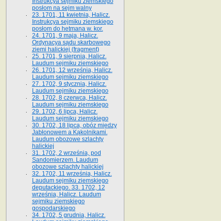
Instrukcya sejmiku ziemskiego
posłom na sejm walny
23. 1701, 11 kwietnia, Halicz.
Instrukcya sejmiku ziemskiego
posłom do hetmana w. kor.
24. 1701, 9 maja, Halicz.
Ordynacya sądu skarbowego
ziemi halickiej (fragment)
25. 1701, 9 sierpnia, Halicz.
Laudum sejmiku ziemskiego
26. 1701, 12 września, Halicz.
Laudum sejmiku ziemskiego
27. 1702, 9 stycznia, Halicz.
Laudum sejmiku ziemskiego
28. 1702, 8 czerwca, Halicz.
Laudum sejmiku ziemskiego
29. 1702, 6 lipca, Halicz.
Laudum sejmiku ziemskiego
30. 1702, 18 lipca, obóz między
Jabłonowem a Kąkolnikami.
Laudum obozowe szlachty
halickiej
31. 1702, 2 września, pod
Sandomierzem. Laudum
obozowe szlachty halickiej
32. 1702, 11 września, Halicz.
Laudum sejmiku ziemskiego
deputackiego. 33. 1702, 12
września, Halicz. Laudum
sejmiku ziemskiego
gospodarskiego
34. 1702, 5 grudnia, Halicz.