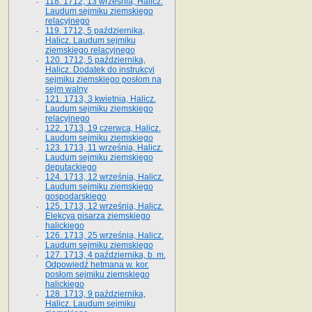
118. 1712, 13 września, Halicz.
Laudum sejmiku ziemskiego
relacyjnego
119. 1712, 5 października,
Halicz. Laudum sejmiku
ziemskiego relacyjnego
120. 1712, 5 października,
Halicz. Dodatek do instrukcyi
sejmiku ziemskiego posłom na
sejm walny
121. 1713, 3 kwietnia, Halicz.
Laudum sejmiku ziemskiego
relacyjnego
122. 1713, 19 czerwca, Halicz.
Laudum sejmiku ziemskiego
123. 1713, 11 września, Halicz.
Laudum sejmiku ziemskiego
deputackiego
124. 1713, 12 września, Halicz.
Laudum sejmiku ziemskiego
gospodarskiego
125. 1713, 12 września, Halicz.
Elekcya pisarza ziemskiego
halickiego
126. 1713, 25 września, Halicz.
Laudum sejmiku ziemskiego
127. 1713, 4 października, b. m.
Odpowiedź hetmana w. kor.
posłom sejmiku ziemskiego
halickiego
128. 1713, 9 października,
Halicz. Laudum sejmiku