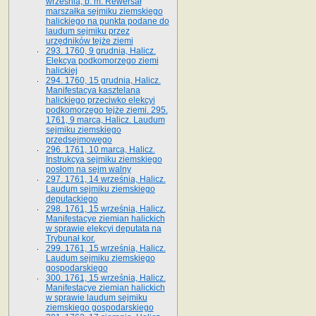
września, b. m. Rewersał
marszałka sejmiku ziemskiego
halickiego na punkta podane do
laudum sejmiku przez
urzędników tejże ziemi
293. 1760, 9 grudnia, Halicz.
Elekcya podkomorzego ziemi
halickiej
294. 1760, 15 grudnia, Halicz.
Manifestacya kasztelana
halickiego przeciwko elekcyi
podkomorzego tejże ziemi. 295.
1761, 9 marca, Halicz. Laudum
sejmiku ziemskiego
przedsejmowego
296. 1761, 10 marca, Halicz.
Instrukcya sejmiku ziemskiego
posłom na sejm walny
297. 1761, 14 września, Halicz.
Laudum sejmiku ziemskiego
deputackiego
298. 1761, 15 września, Halicz.
Manifestacye ziemian halickich
w sprawie elekcyi deputata na
Trybunał kor.
299. 1761, 15 września, Halicz.
Laudum sejmiku ziemskiego
gospodarskiego
300. 1761, 15 września, Halicz.
Manifestacye ziemian halickich
w sprawie laudum sejmiku
ziemskiego gospodarskiego