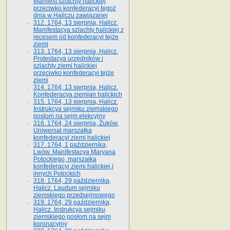
Manifest szlachty halickiej
przeciwko konfederacyi tegoż
dnia w Haliczu zawiązanej
312. 1764, 13 sierpnia, Halicz.
Manifestacya szlachty halickiej z
recesem od konfederacyi tejże
ziemi
313. 1764, 13 sierpnia, Halicz.
Protestacya urzędników i
szlachty ziemi halickiej
przeciwko konfederacyi tejże
ziemi
314. 1764, 13 sierpnia, Halicz.
Konfederacya ziemian halickich
315. 1764, 13 sierpnia, Halicz.
Instrukcya sejmiku ziemskiego
posłom na sejm elekcyjny
316. 1764, 24 sierpnia, Żuków.
Uniwersał marszałka
konfederacyi ziemi halickiej
317. 1764, 1 października,
Lwów. Manifestacya Maryana
Potockiego, marszałka
konfederacyi ziemi halickiej i
innych Potockich
318. 1764, 29 października,
Halicz. Laudum sejmiku
ziemskiego przedsejmowego
319. 1764, 29 października,
Halicz. Instrukcya sejmiku
ziemskiego posłom na sejm
koronacyjny