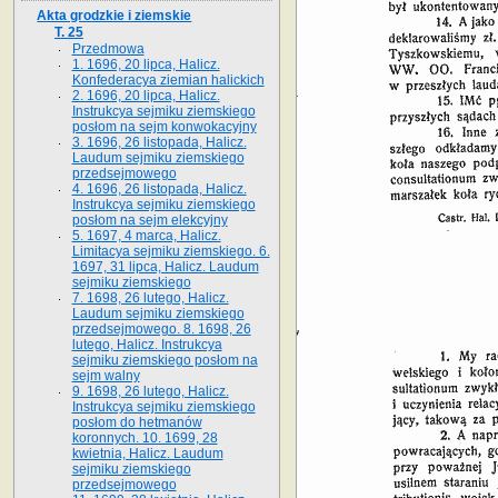
Akta grodzkie i ziemskie
T. 25
Przedmowa
1. 1696, 20 lipca, Halicz.
Konfederacya ziemian halickich
2. 1696, 20 lipca, Halicz.
Instrukcya sejmiku ziemskiego
posłom na sejm konwokacyjny
3. 1696, 26 listopada, Halicz.
Laudum sejmiku ziemskiego
przedsejmowego
4. 1696, 26 listopada, Halicz.
Instrukcya sejmiku ziemskiego
posłom na sejm elekcyjny
5. 1697, 4 marca, Halicz.
Limitacya sejmiku ziemskiego. 6.
1697, 31 lipca, Halicz. Laudum
sejmiku ziemskiego
7. 1698, 26 lutego, Halicz.
Laudum sejmiku ziemskiego
przedsejmowego. 8. 1698, 26
lutego, Halicz. Instrukcya
sejmiku ziemskiego posłom na
sejm walny
9. 1698, 26 lutego, Halicz.
Instrukcya sejmiku ziemskiego
posłom do hetmanów
koronnych. 10. 1699, 28
kwietnia, Halicz. Laudum
sejmiku ziemskiego
przedsejmowego