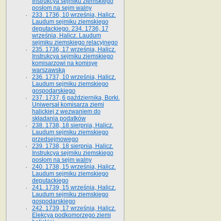
Instrukcya sejmiku ziemskiego
posłom na sejm walny
233. 1736, 10 września, Halicz.
Laudum sejmiku ziemskiego
deputackiego. 234. 1736, 17
września, Halicz. Laudum
sejmiku ziemskiego relacyjnego
235. 1736, 17 września, Halicz.
Instrukcya sejmiku ziemskiego
komisarzowi na komisyę
warszawską
236. 1737, 10 września, Halicz.
Laudum sejmiku ziemskiego
gospodarskiego
237. 1737, 6 października, Borki.
Uniwersał komisarza ziemi
halickiej z wezwaniem do
składania podatków
238. 1738, 18 sierpnia, Halicz.
Laudum sejmiku ziemskiego
przedsejmowego
239. 1738, 18 sierpnia, Halicz.
Instrukcya sejmiku ziemskiego
posłom na sejm walny
240. 1738, 15 września, Halicz.
Laudum sejmiku ziemskiego
deputackiego
241. 1739, 15 września, Halicz.
Laudum sejmiku ziemskiego
gospodarskiego
242. 1739, 17 września, Halicz.
Elekcya podkomorzego ziemi