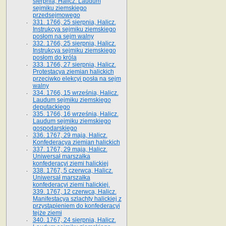
sierpnia, Halicz. Laudum
sejmiku ziemskiego
przedsejmowego
331. 1766, 25 sierpnia, Halicz.
Instrukcya sejmiku ziemskiego
posłom na sejm walny
332. 1766, 25 sierpnia, Halicz.
Instrukcya sejmiku ziemskiego
posłom do króla
333. 1766, 27 sierpnia, Halicz.
Protestacya ziemian halickich
przeciwko elekcyi posła na sejm
walny
334. 1766, 15 września, Halicz.
Laudum sejmiku ziemskiego
deputackiego
335. 1766, 16 września, Halicz.
Laudum sejmiku ziemskiego
gospodarskiego
336. 1767, 29 maja, Halicz.
Konfederacya ziemian halickich
337. 1767, 29 maja, Halicz.
Uniwersał marszałka
konfederacyi ziemi halickiej
338. 1767, 5 czerwca, Halicz.
Uniwersał marszałka
konfederacyi ziemi halickiej.
339. 1767, 12 czerwca, Halicz.
Manifestacya szlachty halickiej z
przystąpieniem do konfederacyi
tejże ziemi
340. 1767, 24 sierpnia, Halicz.