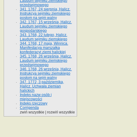
Laudum sejmiku ziemskiego
przedsejmowego
341. 1767, 24 sierpnia, Halicz.
Instrukcya sejmiku ziemskiego
posłom na sejm walny
342. 1767, 15 września, Halicz.
Laudum sejmiku ziemskiego
gospodarskiego
343. 1768, 22 lutego, Halicz.
Laudum sejmiku ziemskiego
344. 1768, 17 maja, Winnica.
Manifestacya marszałka
konfederacyi ziemi halickiej
345. 1768, 26 września, Halicz.
Laudum sejmiku ziemskiego
przedsejmowego
346. 1768, 26 września, Halicz.
Instrukcya sejmiku ziemskiego
posłom na sejm walny
347. 1772, 3 października,
Halicz. Uchwała ziemian
halickich
Indeks nazw osób i
miejscowości
Indeks rzeczowy
Corrigenda
zwiń wszystkie
|
rozwiń wszystkie