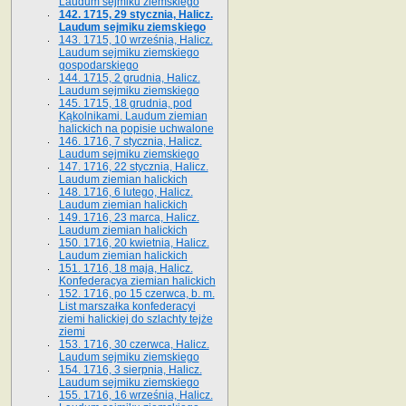
Laudum sejmiku ziemskiego
142. 1715, 29 stycznia, Halicz.
Laudum sejmiku ziemskiego
143. 1715, 10 września, Halicz.
Laudum sejmiku ziemskiego
gospodarskiego
144. 1715, 2 grudnia, Halicz.
Laudum sejmiku ziemskiego
145. 1715, 18 grudnia, pod
Kąkolnikami. Laudum ziemian
halickich na popisie uchwalone
146. 1716, 7 stycznia, Halicz.
Laudum sejmiku ziemskiego
147. 1716, 22 stycznia, Halicz.
Laudum ziemian halickich
148. 1716, 6 lutego, Halicz.
Laudum ziemian halickich
149. 1716, 23 marca, Halicz.
Laudum ziemian halickich
150. 1716, 20 kwietnia, Halicz.
Laudum ziemian halickich
151. 1716, 18 maja, Halicz.
Konfederacya ziemian halickich
152. 1716, po 15 czerwca, b. m.
List marszałka konfederacyi
ziemi halickiej do szlachty tejże
ziemi
153. 1716, 30 czerwca, Halicz.
Laudum sejmiku ziemskiego
154. 1716, 3 sierpnia, Halicz.
Laudum sejmiku ziemskiego
155. 1716, 16 września, Halicz.