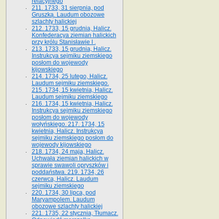
relacyjnego
211. 1733, 31 sierpnia, pod
Gruszką. Laudum obozowe
szlachty halickiej
212. 1733, 15 grudnia, Halicz.
Konfederacya ziemian halickich
przy królu Stanisławie I .
213. 1733, 15 grudnia, Halicz.
Instrukcya sejmiku ziemskiego
posłom do wojewody
kijowskiego
214. 1734, 25 lutego, Halicz.
Laudum sejmiku ziemskiego.
215. 1734, 15 kwietnia, Halicz.
Laudum sejmiku ziemskiego
216. 1734, 15 kwietnia, Halicz.
Instrukcya sejmiku ziemskiego
posłom do wojewody
wołyńskiego. 217. 1734, 15
kwietnia, Halicz. Instrukcya
sejmiku ziemskiego posłom do
wojewody kijowskiego
218. 1734, 24 maja, Halicz.
Uchwała ziemian halickich w
sprawie swawoli opryszków i
poddaństwa. 219. 1734, 26
czerwca, Halicz. Laudum
sejmiku ziemskiego
220. 1734, 30 lipca, pod
Maryampolem. Laudum
obozowe szlachty halickiej
221. 1735, 22 stycznia, Tłumacz.