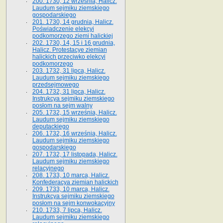
200. 1730, 12 września, Halicz.
Laudum sejmiku ziemskiego
gospodarskiego
201. 1730, 14 grudnia, Halicz.
Poświadczenie elekcyi
podkomorzego ziemi halickiej
202. 1730, 14, 15 i 16 grudnia,
Halicz. Protestacye ziemian
halickich przeciwko elekcyi
podkomorzego
203. 1732, 31 lipca, Halicz.
Laudum sejmiku ziemskiego
przedsejmowego
204. 1732, 31 lipca, Halicz.
Instrukcya sejmiku ziemskiego
posłom na sejm walny
205. 1732, 15 września, Halicz.
Laudum sejmiku ziemskiego
deputackiego
206. 1732, 16 września, Halicz.
Laudum sejmiku ziemskiego
gospodarskiego
207. 1732, 17 listopada, Halicz.
Laudum sejmiku ziemskiego
relacyjnego
208. 1733, 10 marca, Halicz.
Konfederacya ziemian halickich­
209. 1733, 10 marca, Halicz.
Instrukcya sejmiku ziemskiego
posłom na sejm konwokacyjny
210. 1733, 7 lipca, Halicz.
Laudum sejmiku ziemskiego