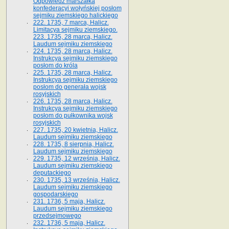
Odpowiedź marszałka
konfederacyi wołyńskiej posłom
sejmiku ziemskiego halickiego
222. 1735, 7 marca, Halicz.
Limitacya sejmiku ziemskiego.
223. 1735, 28 marca, Halicz.
Laudum sejmiku ziemskiego
224. 1735, 28 marca, Halicz.
Instrukcya sejmiku ziemskiego
posłom do króla
225. 1735, 28 marca, Halicz.
Instrukcya sejmiku ziemskiego
posłom do generała wojsk
rosyjskich
226. 1735, 28 marca, Halicz.
Instrukcya sejmiku ziemskiego
posłom do pułkownika wojsk
rosyjskich
227. 1735, 20 kwietnia, Halicz.
Laudum sejmiku ziemskiego
228. 1735, 8 sierpnia, Halicz.
Laudum sejmiku ziemskiego
229. 1735, 12 września, Halicz.
Laudum sejmiku ziemskiego
deputackiego
230. 1735, 13 września, Halicz.
Laudum sejmiku ziemskiego
gospodarskiego
231. 1736, 5 maja, Halicz.
Laudum sejmiku ziemskiego
przedsejmowego
232. 1736, 5 maja, Halicz.