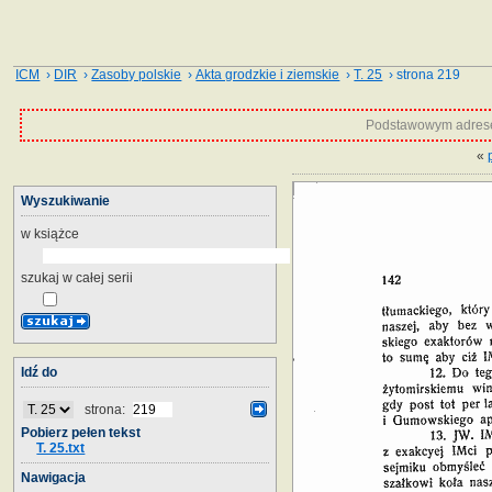
ICM
›
DIR
›
Zasoby polskie
›
Akta grodzkie i ziemskie
›
T. 25
› strona 219
Podstawowym adrese
«
Wyszukiwanie
w książce
szukaj w całej serii
Idź do
strona:
Pobierz pełen tekst
T. 25.txt
Nawigacja