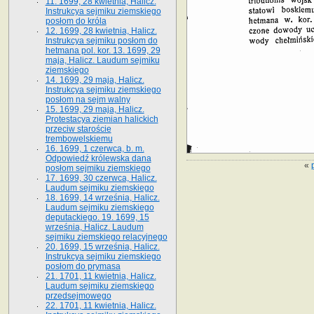
11. 1699, 28 kwietnia, Halicz.
Instrukcya sejmiku ziemskiego
posłom do króla
12. 1699, 28 kwietnia, Halicz.
Instrukcya sejmiku posłom do
hetmana pol. kor. 13. 1699, 29
maja, Halicz. Laudum sejmiku
ziemskiego
14. 1699, 29 maja, Halicz.
Instrukcya sejmiku ziemskiego
posłom na sejm walny
15. 1699, 29 maja, Halicz.
Protestacya ziemian halickich
przeciw staroście
trembowelskiemu
16. 1699, 1 czerwca, b. m.
Odpowiedź królewska dana
«
posłom sejmiku ziemskiego
17. 1699, 30 czerwca, Halicz.
Laudum sejmiku ziemskiego
18. 1699, 14 września, Halicz.
Laudum sejmiku ziemskiego
deputackiego. 19. 1699, 15
września, Halicz. Laudum
sejmiku ziemskiego relacyjnego
20. 1699, 15 września, Halicz.
Instrukcya sejmiku ziemskiego
posłom do prymasa
21. 1701, 11 kwietnia, Halicz.
Laudum sejmiku ziemskiego
przedsejmowego
22. 1701, 11 kwietnia, Halicz.