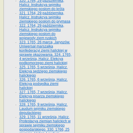
320. 1764, 29 października,
Halicz. Instrukcya sejmiku
ziemskiego posłom do króla
321. 1764, 29 października,
Halicz. Instrukcya sejmiku
ziemskiego posłom do prymasa
322. 1764, 29 października,
Halicz. Instrukcya sejmiku
ziemskiego posłom do
wojewody ziem ruskich
323. 1765, 26 marca, Jaryszów.
Uniwersał marszałka
konfederacyi ziemi halickiej w
sprawie okazowania. 324. 1765,
4 września, Halicz. Elekcya
podkomorzego ziemi halickiej
325. 1765, 5 września, Halicz.
Elekcya sędziego ziemskiego
halickiego
326. 1765, 6 września, Halicz.
Elekcya podsędka ziemi
halickiej
327. 1765, 7 września, Halicz.
Elekcya pisarza ziemskiego
halickiego
328. 1765, 9 września, Halicz.
Laudum sejmiku ziemskiego
deputackiego
329. 1765, 11 września, Halicz.
Protestacya ziemian halickich w
sprawie sejmiku ziemskiego
gospodarskiego. 330. 1766, 25