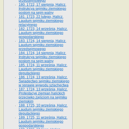
przedsejmowego
180. 1722, 17 sierpnia, Halicz.
Instrukcya sejmiku ziemskiego
posłom na sejm walny
181. 1723, 22 lutego, Halicz.
Laudum sejmiku ziemskiego
relacyjnego
182. 1723, 14 września, Halicz.
Laudum sejmiku ziemskiego
gospodarskiego
183. 1724, 14 sierpnia, Halicz.
Laudum sejmiku ziemskiego
przedsejmowego
184. 1724, 14 sierpnia, Halicz.
Instrukcya sejmiku ziemskiego
posłom na sejm walny
185. 1724, 11 września, Halicz.
Laudum sejmiku ziemskiego
deputackiego
186. 1724, 13 września, Halicz.
Świadectwo sejmiku ziemskiego
w sprawie wywodu szlachectwa
187. 1724, 13 września, Halicz.
Protestacye ziemian halickich
przeciwko zajściom na sejmiku
ziemskim
188. 1725, 10 września, Halicz.
Laudum sejmiku ziemskiego
deputackiego
189. 1725, 11 września, Halicz.
Laudum sejmiku ziemskiego
gospodarskiego