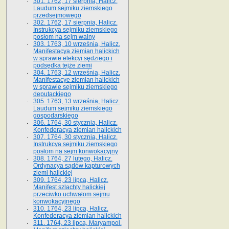
301. 1762, 17 sierpnia, Halicz.
Laudum sejmiku ziemskiego
przedsejmowego
302. 1762, 17 sierpnia, Halicz.
Instrukcya sejmiku ziemskiego
posłom na sejm walny
303. 1763, 10 września, Halicz.
Manifestacya ziemian halickich
w sprawie elekcyi sędziego i
podsędka tejże ziemi
304. 1763, 12 września, Halicz.
Manifestacye ziemian halickich
w sprawie sejmiku ziemskiego
deputackiego
305. 1763, 13 września, Halicz.
Laudum sejmiku ziemskiego
gospodarskiego
306. 1764, 30 stycznia, Halicz.
Konfederacya ziemian halickich
307. 1764, 30 stycznia, Halicz.
Instrukcya sejmiku ziemskiego
posłom na sejm konwokacyjny
308. 1764, 27 lutego, Halicz.
Ordynacya sądów kapturowych
ziemi halickiej
309. 1764, 23 lipca, Halicz.
Manifest szlachty halickiej
przeciwko uchwałom sejmu
konwokacyjnego
310. 1764, 23 lipca, Halicz.
Konfederacya ziemian halickich
311. 1764, 23 lipca, Maryampol.