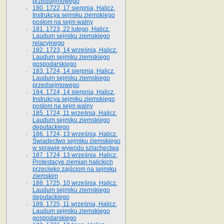
przedsejmowego
180. 1722, 17 sierpnia, Halicz.
Instrukcya sejmiku ziemskiego
posłom na sejm walny
181. 1723, 22 lutego, Halicz.
Laudum sejmiku ziemskiego
relacyjnego
182. 1723, 14 września, Halicz.
Laudum sejmiku ziemskiego
gospodarskiego
183. 1724, 14 sierpnia, Halicz.
Laudum sejmiku ziemskiego
przedsejmowego
184. 1724, 14 sierpnia, Halicz.
Instrukcya sejmiku ziemskiego
posłom na sejm walny
185. 1724, 11 września, Halicz.
Laudum sejmiku ziemskiego
deputackiego
186. 1724, 13 września, Halicz.
Świadectwo sejmiku ziemskiego
w sprawie wywodu szlachectwa
187. 1724, 13 września, Halicz.
Protestacye ziemian halickich
przeciwko zajściom na sejmiku
ziemskim
188. 1725, 10 września, Halicz.
Laudum sejmiku ziemskiego
deputackiego
189. 1725, 11 września, Halicz.
Laudum sejmiku ziemskiego
gospodarskiego