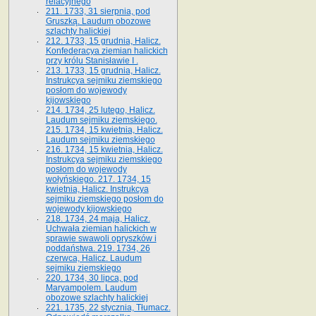
relacyjnego
211. 1733, 31 sierpnia, pod
Gruszką. Laudum obozowe
szlachty halickiej
212. 1733, 15 grudnia, Halicz.
Konfederacya ziemian halickich
przy królu Stanisławie I .
213. 1733, 15 grudnia, Halicz.
Instrukcya sejmiku ziemskiego
posłom do wojewody
kijowskiego
214. 1734, 25 lutego, Halicz.
Laudum sejmiku ziemskiego.
215. 1734, 15 kwietnia, Halicz.
Laudum sejmiku ziemskiego
216. 1734, 15 kwietnia, Halicz.
Instrukcya sejmiku ziemskiego
posłom do wojewody
wołyńskiego. 217. 1734, 15
kwietnia, Halicz. Instrukcya
sejmiku ziemskiego posłom do
wojewody kijowskiego
218. 1734, 24 maja, Halicz.
Uchwała ziemian halickich w
sprawie swawoli opryszków i
poddaństwa. 219. 1734, 26
czerwca, Halicz. Laudum
sejmiku ziemskiego
220. 1734, 30 lipca, pod
Maryampolem. Laudum
obozowe szlachty halickiej
221. 1735, 22 stycznia, Tłumacz.