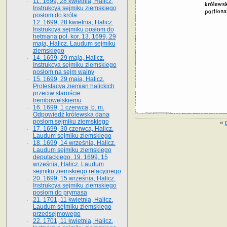
11. 1699, 28 kwietnia, Halicz.
Instrukcya sejmiku ziemskiego
posłom do króla
12. 1699, 28 kwietnia, Halicz.
Instrukcya sejmiku posłom do
hetmana pol. kor. 13. 1699, 29
maja, Halicz. Laudum sejmiku
ziemskiego
14. 1699, 29 maja, Halicz.
Instrukcya sejmiku ziemskiego
posłom na sejm walny
15. 1699, 29 maja, Halicz.
Protestacya ziemian halickich
przeciw staroście
trembowelskiemu
16. 1699, 1 czerwca, b. m.
Odpowiedź królewska dana
posłom sejmiku ziemskiego
«
17. 1699, 30 czerwca, Halicz.
Laudum sejmiku ziemskiego
18. 1699, 14 września, Halicz.
Laudum sejmiku ziemskiego
deputackiego. 19. 1699, 15
września, Halicz. Laudum
sejmiku ziemskiego relacyjnego
20. 1699, 15 września, Halicz.
Instrukcya sejmiku ziemskiego
posłom do prymasa
21. 1701, 11 kwietnia, Halicz.
Laudum sejmiku ziemskiego
przedsejmowego
22. 1701, 11 kwietnia, Halicz.