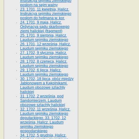
Instrukcya sejmiku ziemskiego
posłom na sejm walny
23. 1701, 11 kwietnia, Halicz.
Instrukcya sejmiku ziemskiego
posłom do hetmana w. kor.
24. 1701, 9 maja, Halicz.
Ordynacya sądu skarbowego
ziemi halickiej (fragment)
25. 1701, 9 sierpnia, Halicz.
Laudum sejmiku ziemskiego
26. 1701, 12 września, Halicz.
Laudum sejmiku ziemskiego
27. 1702, 9 stycznia, Halicz.
Laudum sejmiku ziemskiego
28. 1702, 8 czerwca, Halicz.
Laudum sejmiku ziemskiego
29. 1702, 6 lipca, Halicz.
Laudum sejmiku ziemskiego
30. 1702, 18 lipca, obóz między
Jabłonowem a Kąkolnikami.
Laudum obozowe szlachty
halickiej
31. 1702, 2 września, pod
Sandomierzem. Laudum
obozowe szlachty halickiej
32. 1702, 11 września, Halicz.
Laudum sejmiku ziemskiego
deputackiego. 33. 1702, 12
września, Halicz. Laudum
sejmiku ziemskiego
gospodarskiego
34. 1702, 5 grudnia, Halicz.