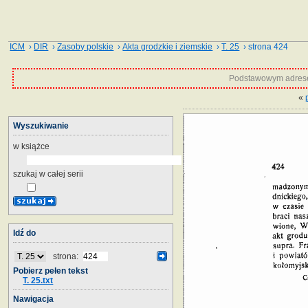
ICM
›
DIR
›
Zasoby polskie
›
Akta grodzkie i ziemskie
›
T. 25
› strona 424
Podstawowym adrese
«
Wyszukiwanie
w książce
szukaj w całej serii
Idź do
strona:
Pobierz pełen tekst
T. 25.txt
Nawigacja