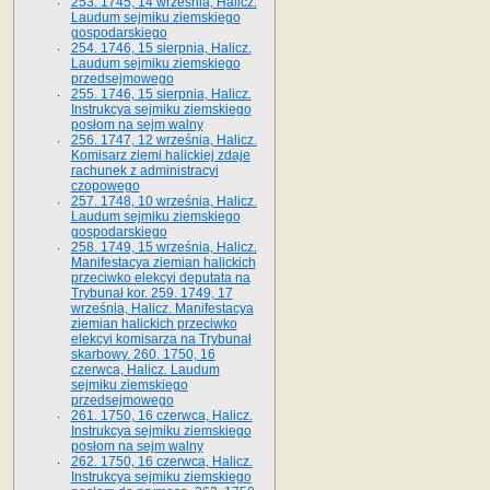
253. 1745, 14 września, Halicz.
Laudum sejmiku ziemskiego
gospodarskiego
254. 1746, 15 sierpnia, Halicz.
Laudum sejmiku ziemskiego
przedsejmowego
255. 1746, 15 sierpnia, Halicz.
Instrukcya sejmiku ziemskiego
posłom na sejm walny
256. 1747, 12 września, Halicz.
Komisarz ziemi halickiej zdaje
rachunek z administracyi
czopowego
257. 1748, 10 września, Halicz.
Laudum sejmiku ziemskiego
gospodarskiego
258. 1749, 15 września, Halicz.
Manifestacya ziemian halickich
przeciwko elekcyi deputata na
Trybunał kor. 259. 1749, 17
września, Halicz. Manifestacya
ziemian halickich przeciwko
elekcyi komisarza na Trybunał
skarbowy. 260. 1750, 16
czerwca, Halicz. Laudum
sejmiku ziemskiego
przedsejmowego
261. 1750, 16 czerwca, Halicz.
Instrukcya sejmiku ziemskiego
posłom na sejm walny
262. 1750, 16 czerwca, Halicz.
Instrukcya sejmiku ziemskiego