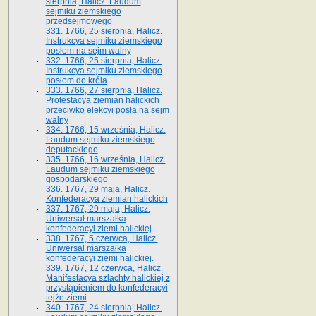
sierpnia, Halicz. Laudum
sejmiku ziemskiego
przedsejmowego
331. 1766, 25 sierpnia, Halicz.
Instrukcya sejmiku ziemskiego
posłom na sejm walny
332. 1766, 25 sierpnia, Halicz.
Instrukcya sejmiku ziemskiego
posłom do króla
333. 1766, 27 sierpnia, Halicz.
Protestacya ziemian halickich
przeciwko elekcyi posła na sejm
walny
334. 1766, 15 września, Halicz.
Laudum sejmiku ziemskiego
deputackiego
335. 1766, 16 września, Halicz.
Laudum sejmiku ziemskiego
gospodarskiego
336. 1767, 29 maja, Halicz.
Konfederacya ziemian halickich
337. 1767, 29 maja, Halicz.
Uniwersał marszałka
konfederacyi ziemi halickiej
338. 1767, 5 czerwca, Halicz.
Uniwersał marszałka
konfederacyi ziemi halickiej.
339. 1767, 12 czerwca, Halicz.
Manifestacya szlachty halickiej z
przystąpieniem do konfederacyi
tejże ziemi
340. 1767, 24 sierpnia, Halicz.