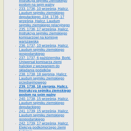
Instrukcya sejmiku ziemskiego
posłom na sejm walny
233. 1736, 10 września, Halicz.
Laudum sejmiku ziemskiego
deputackiego. 234. 1736, 17
września, Halicz. Laudum
sejmiku ziemskiego relacyjnego
235. 1736, 17 września, Halicz.
Instrukcya sejmiku ziemskiego
komisarzowi na komisyę
warszawską
236. 1737, 10 września, Halicz.
Laudum sejmiku ziemskiego
gospodarskiego
237. 1737, 6 października, Borki.
Uniwersał komisarza ziemi
halickiej z wezwaniem do
składania podatków
238. 1738, 18 sierpnia, Halicz.
Laudum sejmiku ziemskiego
przedsejmowego
239. 1738, 18 sierpnia, Halicz.
Instrukcya sejmiku ziemskiego
posłom na sejm walny
240. 1738, 15 września, Halicz.
Laudum sejmiku ziemskiego
deputackiego
241. 1739, 15 września, Halicz.
Laudum sejmiku ziemskiego
gospodarskiego
242. 1739, 17 września, Halicz.
Elekcya podkomorzego ziemi