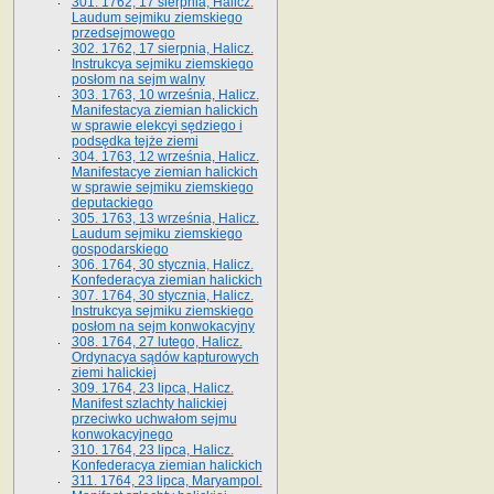
301. 1762, 17 sierpnia, Halicz.
Laudum sejmiku ziemskiego
przedsejmowego
302. 1762, 17 sierpnia, Halicz.
Instrukcya sejmiku ziemskiego
posłom na sejm walny
303. 1763, 10 września, Halicz.
Manifestacya ziemian halickich
w sprawie elekcyi sędziego i
podsędka tejże ziemi
304. 1763, 12 września, Halicz.
Manifestacye ziemian halickich
w sprawie sejmiku ziemskiego
deputackiego
305. 1763, 13 września, Halicz.
Laudum sejmiku ziemskiego
gospodarskiego
306. 1764, 30 stycznia, Halicz.
Konfederacya ziemian halickich
307. 1764, 30 stycznia, Halicz.
Instrukcya sejmiku ziemskiego
posłom na sejm konwokacyjny
308. 1764, 27 lutego, Halicz.
Ordynacya sądów kapturowych
ziemi halickiej
309. 1764, 23 lipca, Halicz.
Manifest szlachty halickiej
przeciwko uchwałom sejmu
konwokacyjnego
310. 1764, 23 lipca, Halicz.
Konfederacya ziemian halickich
311. 1764, 23 lipca, Maryampol.