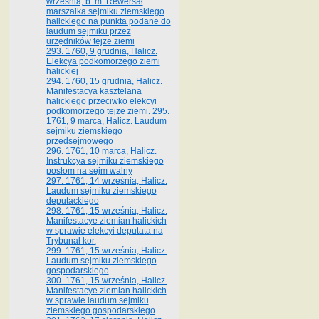
września, b. m. Rewersał
marszałka sejmiku ziemskiego
halickiego na punkta podane do
laudum sejmiku przez
urzędników tejże ziemi
293. 1760, 9 grudnia, Halicz.
Elekcya podkomorzego ziemi
halickiej
294. 1760, 15 grudnia, Halicz.
Manifestacya kasztelana
halickiego przeciwko elekcyi
podkomorzego tejże ziemi. 295.
1761, 9 marca, Halicz. Laudum
sejmiku ziemskiego
przedsejmowego
296. 1761, 10 marca, Halicz.
Instrukcya sejmiku ziemskiego
posłom na sejm walny
297. 1761, 14 września, Halicz.
Laudum sejmiku ziemskiego
deputackiego
298. 1761, 15 września, Halicz.
Manifestacye ziemian halickich
w sprawie elekcyi deputata na
Trybunał kor.
299. 1761, 15 września, Halicz.
Laudum sejmiku ziemskiego
gospodarskiego
300. 1761, 15 września, Halicz.
Manifestacye ziemian halickich
w sprawie laudum sejmiku
ziemskiego gospodarskiego