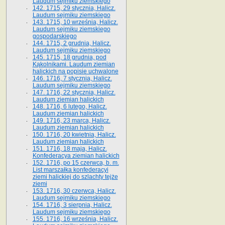
Laudum sejmiku ziemskiego
142. 1715, 29 stycznia, Halicz.
Laudum sejmiku ziemskiego
143. 1715, 10 września, Halicz.
Laudum sejmiku ziemskiego
gospodarskiego
144. 1715, 2 grudnia, Halicz.
Laudum sejmiku ziemskiego
145. 1715, 18 grudnia, pod
Kąkolnikami. Laudum ziemian
halickich na popisie uchwalone
146. 1716, 7 stycznia, Halicz.
Laudum sejmiku ziemskiego
147. 1716, 22 stycznia, Halicz.
Laudum ziemian halickich
148. 1716, 6 lutego, Halicz.
Laudum ziemian halickich
149. 1716, 23 marca, Halicz.
Laudum ziemian halickich
150. 1716, 20 kwietnia, Halicz.
Laudum ziemian halickich
151. 1716, 18 maja, Halicz.
Konfederacya ziemian halickich
152. 1716, po 15 czerwca, b. m.
List marszałka konfederacyi
ziemi halickiej do szlachty tejże
ziemi
153. 1716, 30 czerwca, Halicz.
Laudum sejmiku ziemskiego
154. 1716, 3 sierpnia, Halicz.
Laudum sejmiku ziemskiego
155. 1716, 16 września, Halicz.