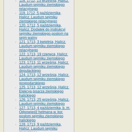
118. 1712, 13 września, Halicz.
Laudum sejmiku ziemskiego
relacyjnego
119. 1712, 5 października,
Halicz. Laudum sejmiku
ziemskiego relacyjnego
120. 1712, 5 października,
Halicz. Dodatek do instrukcyi
sejmiku ziemskiego posłom na
sejm walny
121. 1713, 3 kwietnia, Halicz.
Laudum sejmiku ziemskiego
relacyjnego
122. 1713, 19 czerwca, Halicz.
Laudum sejmiku ziemskiego
123. 1713, 11 września, Halicz.
Laudum sejmiku ziemskiego
deputackiego
124. 1713, 12 września, Halicz.
Laudum sejmiku ziemskiego
gospodarskiego
125. 1713, 12 września, Halicz.
Elekcya pisarza ziemskiego
halickiego
126. 1713, 25 września, Halicz.
Laudum sejmiku ziemskiego
127. 1713, 4 października, b. m.
Odpowiedź hetmana w. kor.
posłom sejmiku ziemskiego
halickiego
128. 1713, 9 października,
Halicz. Laudum sejmiku