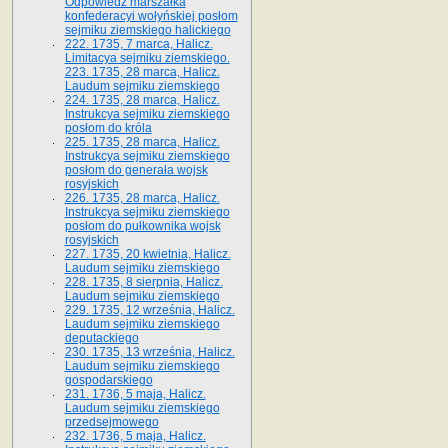
Odpowiedź marszałka
konfederacyi wołyńskiej posłom
sejmiku ziemskiego halickiego
222. 1735, 7 marca, Halicz.
Limitacya sejmiku ziemskiego.
223. 1735, 28 marca, Halicz.
Laudum sejmiku ziemskiego
224. 1735, 28 marca, Halicz.
Instrukcya sejmiku ziemskiego
posłom do króla
225. 1735, 28 marca, Halicz.
Instrukcya sejmiku ziemskiego
posłom do generała wojsk
rosyjskich
226. 1735, 28 marca, Halicz.
Instrukcya sejmiku ziemskiego
posłom do pułkownika wojsk
rosyjskich
227. 1735, 20 kwietnia, Halicz.
Laudum sejmiku ziemskiego
228. 1735, 8 sierpnia, Halicz.
Laudum sejmiku ziemskiego
229. 1735, 12 września, Halicz.
Laudum sejmiku ziemskiego
deputackiego
230. 1735, 13 września, Halicz.
Laudum sejmiku ziemskiego
gospodarskiego
231. 1736, 5 maja, Halicz.
Laudum sejmiku ziemskiego
przedsejmowego
232. 1736, 5 maja, Halicz.