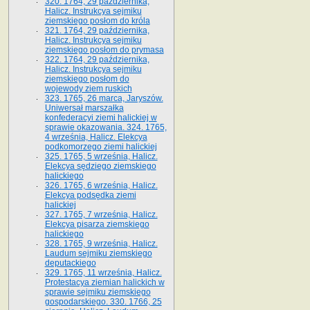
320. 1764, 29 października,
Halicz. Instrukcya sejmiku
ziemskiego posłom do króla
321. 1764, 29 października,
Halicz. Instrukcya sejmiku
ziemskiego posłom do prymasa
322. 1764, 29 października,
Halicz. Instrukcya sejmiku
ziemskiego posłom do
wojewody ziem ruskich
323. 1765, 26 marca, Jaryszów.
Uniwersał marszałka
konfederacyi ziemi halickiej w
sprawie okazowania. 324. 1765,
4 września, Halicz. Elekcya
podkomorzego ziemi halickiej
325. 1765, 5 września, Halicz.
Elekcya sędziego ziemskiego
halickiego
326. 1765, 6 września, Halicz.
Elekcya podsędka ziemi
halickiej
327. 1765, 7 września, Halicz.
Elekcya pisarza ziemskiego
halickiego
328. 1765, 9 września, Halicz.
Laudum sejmiku ziemskiego
deputackiego
329. 1765, 11 września, Halicz.
Protestacya ziemian halickich w
sprawie sejmiku ziemskiego
gospodarskiego. 330. 1766, 25