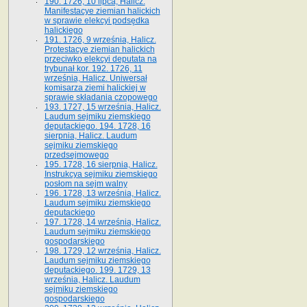
190. 1726, 10 lipca, Halicz.
Manifestacye ziemian halickich
w sprawie elekcyi podsędka
halickiego
191. 1726, 9 września, Halicz.
Protestacye ziemian halickich
przeciwko elekcyi deputata na
trybunał kor. 192. 1726, 11
września, Halicz. Uniwersał
komisarza ziemi halickiej w
sprawie składania czopowego
193. 1727, 15 września, Halicz.
Laudum sejmiku ziemskiego
deputackiego. 194. 1728, 16
sierpnia, Halicz. Laudum
sejmiku ziemskiego
przedsejmowego
195. 1728, 16 sierpnia, Halicz.
Instrukcya sejmiku ziemskiego
posłom na sejm walny
196. 1728, 13 września, Halicz.
Laudum sejmiku ziemskiego
deputackiego
197. 1728, 14 września, Halicz.
Laudum sejmiku ziemskiego
gospodarskiego
198. 1729, 12 września, Halicz.
Laudum sejmiku ziemskiego
deputackiego. 199. 1729, 13
września, Halicz. Laudum
sejmiku ziemskiego
gospodarskiego