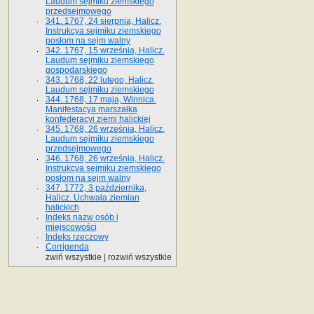
Laudum sejmiku ziemskiego
przedsejmowego
341. 1767, 24 sierpnia, Halicz.
Instrukcya sejmiku ziemskiego
posłom na sejm walny
342. 1767, 15 września, Halicz.
Laudum sejmiku ziemskiego
gospodarskiego
343. 1768, 22 lutego, Halicz.
Laudum sejmiku ziemskiego
344. 1768, 17 maja, Winnica.
Manifestacya marszałka
konfederacyi ziemi halickiej
345. 1768, 26 września, Halicz.
Laudum sejmiku ziemskiego
przedsejmowego
346. 1768, 26 września, Halicz.
Instrukcya sejmiku ziemskiego
posłom na sejm walny
347. 1772, 3 października,
Halicz. Uchwała ziemian
halickich
Indeks nazw osób i
miejscowości
Indeks rzeczowy
Corrigenda
zwiń wszystkie
|
rozwiń wszystkie