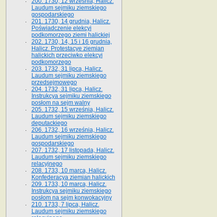
200. 1730, 12 września, Halicz.
Laudum sejmiku ziemskiego
gospodarskiego
201. 1730, 14 grudnia, Halicz.
Poświadczenie elekcyi
podkomorzego ziemi halickiej
202. 1730, 14, 15 i 16 grudnia,
Halicz. Protestacye ziemian
halickich przeciwko elekcyi
podkomorzego
203. 1732, 31 lipca, Halicz.
Laudum sejmiku ziemskiego
przedsejmowego
204. 1732, 31 lipca, Halicz.
Instrukcya sejmiku ziemskiego
posłom na sejm walny
205. 1732, 15 września, Halicz.
Laudum sejmiku ziemskiego
deputackiego
206. 1732, 16 września, Halicz.
Laudum sejmiku ziemskiego
gospodarskiego
207. 1732, 17 listopada, Halicz.
Laudum sejmiku ziemskiego
relacyjnego
208. 1733, 10 marca, Halicz.
Konfederacya ziemian halickich­
209. 1733, 10 marca, Halicz.
Instrukcya sejmiku ziemskiego
posłom na sejm konwokacyjny
210. 1733, 7 lipca, Halicz.
Laudum sejmiku ziemskiego