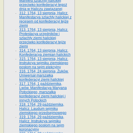
Manifest szlachty halickiej
przeciwko konfederacyi tegoż
dnia w Haliczu zawiązanej
312. 1764, 13 sierpnia, Halicz.
Manifestacya szlachty halickiej z
recesem od konfederacyi tejże
ziemi
313. 1764, 13 sierpnia, Halicz.
Protestacya urzędników i
szlachty ziemi halickiej
przeciwko konfederacyi tejże
ziemi
314. 1764, 13 sierpnia, Halicz.
Konfederacya ziemian halickich
315. 1764, 13 sierpnia, Halicz.
Instrukcya sejmiku ziemskiego
posłom na sejm elekcyjny
316. 1764, 24 sierpnia, Żuków.
Uniwersał marszałka
konfederacyi ziemi halickiej
317. 1764, 1 października,
Lwów. Manifestacya Maryana
Potockiego, marszałka
konfederacyi ziemi halickiej i
innych Potockich
318. 1764, 29 października,
Halicz. Laudum sejmiku
ziemskiego przedsejmowego
319. 1764, 29 października,
Halicz. Instrukcya sejmiku
ziemskiego posłom na sejm
koronacyjny