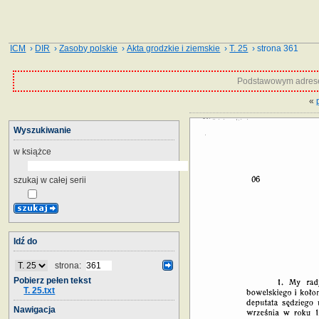
ICM
›
DIR
›
Zasoby polskie
›
Akta grodzkie i ziemskie
›
T. 25
› strona 361
Podstawowym adrese
«
Wyszukiwanie
w książce
szukaj w całej serii
Idź do
strona:
Pobierz pełen tekst
T. 25.txt
Nawigacja