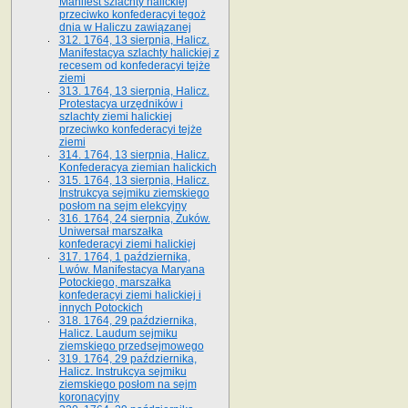
Manifest szlachty halickiej
przeciwko konfederacyi tegoż
dnia w Haliczu zawiązanej
312. 1764, 13 sierpnia, Halicz.
Manifestacya szlachty halickiej z
recesem od konfederacyi tejże
ziemi
313. 1764, 13 sierpnia, Halicz.
Protestacya urzędników i
szlachty ziemi halickiej
przeciwko konfederacyi tejże
ziemi
314. 1764, 13 sierpnia, Halicz.
Konfederacya ziemian halickich
315. 1764, 13 sierpnia, Halicz.
Instrukcya sejmiku ziemskiego
posłom na sejm elekcyjny
316. 1764, 24 sierpnia, Żuków.
Uniwersał marszałka
konfederacyi ziemi halickiej
317. 1764, 1 października,
Lwów. Manifestacya Maryana
Potockiego, marszałka
konfederacyi ziemi halickiej i
innych Potockich
318. 1764, 29 października,
Halicz. Laudum sejmiku
ziemskiego przedsejmowego
319. 1764, 29 października,
Halicz. Instrukcya sejmiku
ziemskiego posłom na sejm
koronacyjny