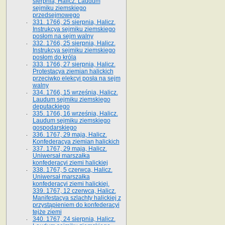
sierpnia, Halicz. Laudum
sejmiku ziemskiego
przedsejmowego
331. 1766, 25 sierpnia, Halicz.
Instrukcya sejmiku ziemskiego
posłom na sejm walny
332. 1766, 25 sierpnia, Halicz.
Instrukcya sejmiku ziemskiego
posłom do króla
333. 1766, 27 sierpnia, Halicz.
Protestacya ziemian halickich
przeciwko elekcyi posła na sejm
walny
334. 1766, 15 września, Halicz.
Laudum sejmiku ziemskiego
deputackiego
335. 1766, 16 września, Halicz.
Laudum sejmiku ziemskiego
gospodarskiego
336. 1767, 29 maja, Halicz.
Konfederacya ziemian halickich
337. 1767, 29 maja, Halicz.
Uniwersał marszałka
konfederacyi ziemi halickiej
338. 1767, 5 czerwca, Halicz.
Uniwersał marszałka
konfederacyi ziemi halickiej.
339. 1767, 12 czerwca, Halicz.
Manifestacya szlachty halickiej z
przystąpieniem do konfederacyi
tejże ziemi
340. 1767, 24 sierpnia, Halicz.