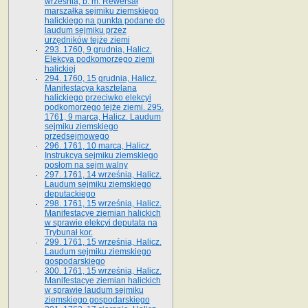
września, b. m. Rewersał
marszałka sejmiku ziemskiego
halickiego na punkta podane do
laudum sejmiku przez
urzędników tejże ziemi
293. 1760, 9 grudnia, Halicz.
Elekcya podkomorzego ziemi
halickiej
294. 1760, 15 grudnia, Halicz.
Manifestacya kasztelana
halickiego przeciwko elekcyi
podkomorzego tejże ziemi. 295.
1761, 9 marca, Halicz. Laudum
sejmiku ziemskiego
przedsejmowego
296. 1761, 10 marca, Halicz.
Instrukcya sejmiku ziemskiego
posłom na sejm walny
297. 1761, 14 września, Halicz.
Laudum sejmiku ziemskiego
deputackiego
298. 1761, 15 września, Halicz.
Manifestacye ziemian halickich
w sprawie elekcyi deputata na
Trybunał kor.
299. 1761, 15 września, Halicz.
Laudum sejmiku ziemskiego
gospodarskiego
300. 1761, 15 września, Halicz.
Manifestacye ziemian halickich
w sprawie laudum sejmiku
ziemskiego gospodarskiego