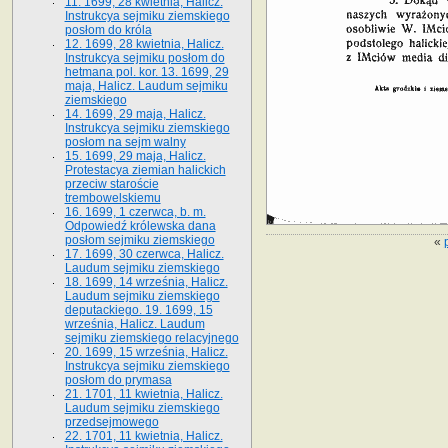
11. 1699, 28 kwietnia, Halicz.
Instrukcya sejmiku ziemskiego
posłom do króla
12. 1699, 28 kwietnia, Halicz.
Instrukcya sejmiku posłom do
hetmana pol. kor. 13. 1699, 29
maja, Halicz. Laudum sejmiku
ziemskiego
14. 1699, 29 maja, Halicz.
Instrukcya sejmiku ziemskiego
posłom na sejm walny
15. 1699, 29 maja, Halicz.
Protestacya ziemian halickich
przeciw staroście
trembowelskiemu
16. 1699, 1 czerwca, b. m.
Odpowiedź królewska dana
posłom sejmiku ziemskiego
«
17. 1699, 30 czerwca, Halicz.
Laudum sejmiku ziemskiego
18. 1699, 14 września, Halicz.
Laudum sejmiku ziemskiego
deputackiego. 19. 1699, 15
września, Halicz. Laudum
sejmiku ziemskiego relacyjnego
20. 1699, 15 września, Halicz.
Instrukcya sejmiku ziemskiego
posłom do prymasa
21. 1701, 11 kwietnia, Halicz.
Laudum sejmiku ziemskiego
przedsejmowego
22. 1701, 11 kwietnia, Halicz.