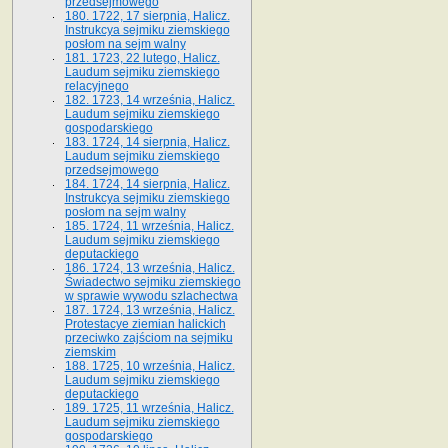
przedsejmowego
180. 1722, 17 sierpnia, Halicz.
Instrukcya sejmiku ziemskiego
posłom na sejm walny
181. 1723, 22 lutego, Halicz.
Laudum sejmiku ziemskiego
relacyjnego
182. 1723, 14 września, Halicz.
Laudum sejmiku ziemskiego
gospodarskiego
183. 1724, 14 sierpnia, Halicz.
Laudum sejmiku ziemskiego
przedsejmowego
184. 1724, 14 sierpnia, Halicz.
Instrukcya sejmiku ziemskiego
posłom na sejm walny
185. 1724, 11 września, Halicz.
Laudum sejmiku ziemskiego
deputackiego
186. 1724, 13 września, Halicz.
Świadectwo sejmiku ziemskiego
w sprawie wywodu szlachectwa
187. 1724, 13 września, Halicz.
Protestacye ziemian halickich
przeciwko zajściom na sejmiku
ziemskim
188. 1725, 10 września, Halicz.
Laudum sejmiku ziemskiego
deputackiego
189. 1725, 11 września, Halicz.
Laudum sejmiku ziemskiego
gospodarskiego