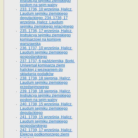
Instrukcya sejmiku ziemskiego
posłom na sejm walny
233. 1736, 10 września, Halicz.
Laudum sejmiku ziemskiego
deputackiego. 234. 1736, 17
września, Halicz. Laudum
sejmiku ziemskiego relacyjnego
235. 1736, 17 września, Halicz.
Instrukcya sejmiku ziemskiego
komisarzowi na komisyę
warszawską
236. 1737, 10 września, Halicz.
Laudum sejmiku ziemskiego
gospodarskiego
237. 1737, 6 października, Borki.
Uniwersał komisarza ziemi
halickiej z wezwaniem do
składania podatków
238. 1738, 18 sierpnia, Halicz.
Laudum sejmiku ziemskiego
przedsejmowego
239. 1738, 18 sierpnia, Halicz.
Instrukcya sejmiku ziemskiego
posłom na sejm walny
240. 1738, 15 września, Halicz.
Laudum sejmiku ziemskiego
deputackiego
241. 1739, 15 września, Halicz.
Laudum sejmiku ziemskiego
gospodarskiego
242. 1739, 17 września, Halicz.
Elekcya podkomorzego ziemi