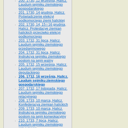
200. 1730, 12 września, Halicz.
Laudum sejmiku ziemskiego
gospodarskiego
201. 1730, 14 grudnia, Halicz.
Poświadczenie elekcyi
podkomorzego ziemi halickiej
202. 1730, 14, 15 i 16 grudnia,
Halicz. Protestacye ziemian
halickich przeciwko elekcyi
podkomorzego
203. 1732, 31 lipca, Halicz.
Laudum sejmiku ziemskiego
przedsejmowego
204. 1732, 31 lipca, Halicz.
Instrukcya sejmiku ziemskiego
posłom na sejm walny
205. 1732, 15 września, Halicz.
Laudum sejmiku ziemskiego
deputackiego
206. 1732, 16 września, Halicz.
Laudum sejmiku ziemskiego
gospodarskiego
207. 1732, 17 listopada, Halicz.
Laudum sejmiku ziemskiego
relacyjnego
208. 1733, 10 marca, Halicz.
Konfederacya ziemian halickich­
209. 1733, 10 marca, Halicz.
Instrukcya sejmiku ziemskiego
posłom na sejm konwokacyjny
210. 1733, 7 lipca, Halicz.
Laudum sejmiku ziemskiego