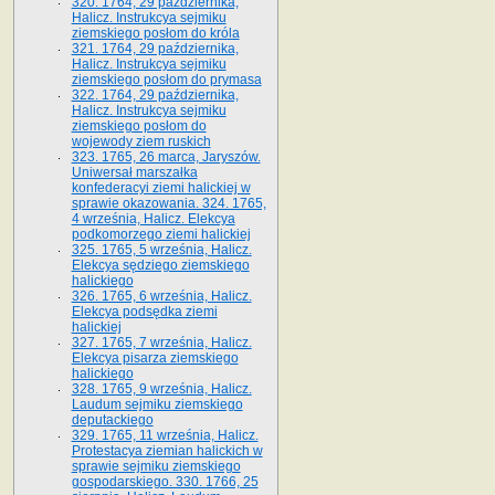
320. 1764, 29 października,
Halicz. Instrukcya sejmiku
ziemskiego posłom do króla
321. 1764, 29 października,
Halicz. Instrukcya sejmiku
ziemskiego posłom do prymasa
322. 1764, 29 października,
Halicz. Instrukcya sejmiku
ziemskiego posłom do
wojewody ziem ruskich
323. 1765, 26 marca, Jaryszów.
Uniwersał marszałka
konfederacyi ziemi halickiej w
sprawie okazowania. 324. 1765,
4 września, Halicz. Elekcya
podkomorzego ziemi halickiej
325. 1765, 5 września, Halicz.
Elekcya sędziego ziemskiego
halickiego
326. 1765, 6 września, Halicz.
Elekcya podsędka ziemi
halickiej
327. 1765, 7 września, Halicz.
Elekcya pisarza ziemskiego
halickiego
328. 1765, 9 września, Halicz.
Laudum sejmiku ziemskiego
deputackiego
329. 1765, 11 września, Halicz.
Protestacya ziemian halickich w
sprawie sejmiku ziemskiego
gospodarskiego. 330. 1766, 25