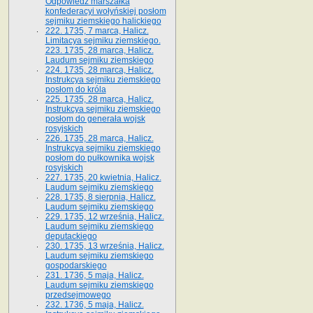
Odpowiedź marszałka
konfederacyi wołyńskiej posłom
sejmiku ziemskiego halickiego
222. 1735, 7 marca, Halicz.
Limitacya sejmiku ziemskiego.
223. 1735, 28 marca, Halicz.
Laudum sejmiku ziemskiego
224. 1735, 28 marca, Halicz.
Instrukcya sejmiku ziemskiego
posłom do króla
225. 1735, 28 marca, Halicz.
Instrukcya sejmiku ziemskiego
posłom do generała wojsk
rosyjskich
226. 1735, 28 marca, Halicz.
Instrukcya sejmiku ziemskiego
posłom do pułkownika wojsk
rosyjskich
227. 1735, 20 kwietnia, Halicz.
Laudum sejmiku ziemskiego
228. 1735, 8 sierpnia, Halicz.
Laudum sejmiku ziemskiego
229. 1735, 12 września, Halicz.
Laudum sejmiku ziemskiego
deputackiego
230. 1735, 13 września, Halicz.
Laudum sejmiku ziemskiego
gospodarskiego
231. 1736, 5 maja, Halicz.
Laudum sejmiku ziemskiego
przedsejmowego
232. 1736, 5 maja, Halicz.