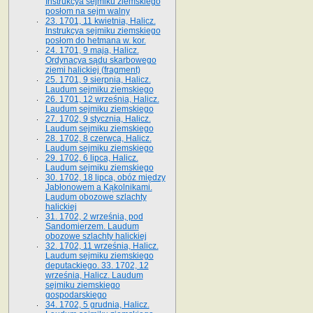
Instrukcya sejmiku ziemskiego
posłom na sejm walny
23. 1701, 11 kwietnia, Halicz.
Instrukcya sejmiku ziemskiego
posłom do hetmana w. kor.
24. 1701, 9 maja, Halicz.
Ordynacya sądu skarbowego
ziemi halickiej (fragment)
25. 1701, 9 sierpnia, Halicz.
Laudum sejmiku ziemskiego
26. 1701, 12 września, Halicz.
Laudum sejmiku ziemskiego
27. 1702, 9 stycznia, Halicz.
Laudum sejmiku ziemskiego
28. 1702, 8 czerwca, Halicz.
Laudum sejmiku ziemskiego
29. 1702, 6 lipca, Halicz.
Laudum sejmiku ziemskiego
30. 1702, 18 lipca, obóz między
Jabłonowem a Kąkolnikami.
Laudum obozowe szlachty
halickiej
31. 1702, 2 września, pod
Sandomierzem. Laudum
obozowe szlachty halickiej
32. 1702, 11 września, Halicz.
Laudum sejmiku ziemskiego
deputackiego. 33. 1702, 12
września, Halicz. Laudum
sejmiku ziemskiego
gospodarskiego
34. 1702, 5 grudnia, Halicz.