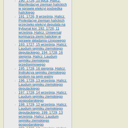
190. 1726, 10 lipca, Halicz.
Manifestacye ziemian halickich
w sprawie elekcyi podsędka
halickiego
191. 1726, 9 września, Halicz.
Protestacye ziemian halickich
przeciwko elekcyi deputata na
trybunał kor. 192. 1726, 11
września, Halicz. Uniwersał
komisarza ziemi halickiej w
sprawie składania czopowego
193. 1727, 15 września, Halicz.
Laudum sejmiku ziemskiego
deputackiego. 194. 1728, 16
sierpnia, Halicz. Laudum
sejmiku ziemskiego
przedsejmowego
195. 1728, 16 sierpnia, Halicz.
Instrukcya sejmiku ziemskiego
posłom na sejm walny
196. 1728, 13 września, Halicz.
Laudum sejmiku ziemskiego
deputackiego
197. 1728, 14 września, Halicz.
Laudum sejmiku ziemskiego
gospodarskiego
198. 1729, 12 września, Halicz.
Laudum sejmiku ziemskiego
deputackiego. 199. 1729, 13
września, Halicz. Laudum
sejmiku ziemskiego
gospodarskiego