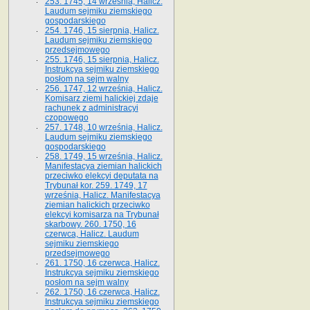
253. 1745, 14 września, Halicz.
Laudum sejmiku ziemskiego
gospodarskiego
254. 1746, 15 sierpnia, Halicz.
Laudum sejmiku ziemskiego
przedsejmowego
255. 1746, 15 sierpnia, Halicz.
Instrukcya sejmiku ziemskiego
posłom na sejm walny
256. 1747, 12 września, Halicz.
Komisarz ziemi halickiej zdaje
rachunek z administracyi
czopowego
257. 1748, 10 września, Halicz.
Laudum sejmiku ziemskiego
gospodarskiego
258. 1749, 15 września, Halicz.
Manifestacya ziemian halickich
przeciwko elekcyi deputata na
Trybunał kor. 259. 1749, 17
września, Halicz. Manifestacya
ziemian halickich przeciwko
elekcyi komisarza na Trybunał
skarbowy. 260. 1750, 16
czerwca, Halicz. Laudum
sejmiku ziemskiego
przedsejmowego
261. 1750, 16 czerwca, Halicz.
Instrukcya sejmiku ziemskiego
posłom na sejm walny
262. 1750, 16 czerwca, Halicz.
Instrukcya sejmiku ziemskiego