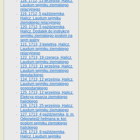
118. 1712, 13 września, Halicz.
Laudum sejmiku ziemskiego
relacyjnego
119. 1712, 5 października,
Halicz. Laudum sejmiku
ziemskiego relacyjnego
120. 1712, 5 października,
Halicz. Dodatek do instrukcyi
sejmiku ziemskiego posłom na
sejm walny
121. 1713, 3 kwietnia, Halicz.
Laudum sejmiku ziemskiego
relacyjnego
122. 1713, 19 czerwca, Halicz.
Laudum sejmiku ziemskiego
123. 1713, 11 września, Halicz.
Laudum sejmiku ziemskiego
deputackiego
124. 1713, 12 września, Halicz.
Laudum sejmiku ziemskiego
gospodarskiego
125. 1713, 12 września, Halicz.
Elekcya pisarza ziemskiego
halickiego
126. 1713, 25 września, Halicz.
Laudum sejmiku ziemskiego
127. 1713, 4 października, b. m.
Odpowiedź hetmana w. kor.
posłom sejmiku ziemskiego
halickiego
128. 1713, 9 października,
Halicz. Laudum sejmiku