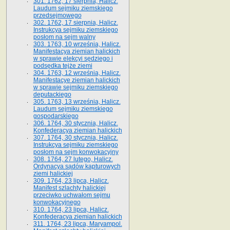
301. 1762, 17 sierpnia, Halicz.
Laudum sejmiku ziemskiego
przedsejmowego
302. 1762, 17 sierpnia, Halicz.
Instrukcya sejmiku ziemskiego
posłom na sejm walny
303. 1763, 10 września, Halicz.
Manifestacya ziemian halickich
w sprawie elekcyi sędziego i
podsędka tejże ziemi
304. 1763, 12 września, Halicz.
Manifestacye ziemian halickich
w sprawie sejmiku ziemskiego
deputackiego
305. 1763, 13 września, Halicz.
Laudum sejmiku ziemskiego
gospodarskiego
306. 1764, 30 stycznia, Halicz.
Konfederacya ziemian halickich
307. 1764, 30 stycznia, Halicz.
Instrukcya sejmiku ziemskiego
posłom na sejm konwokacyjny
308. 1764, 27 lutego, Halicz.
Ordynacya sądów kapturowych
ziemi halickiej
309. 1764, 23 lipca, Halicz.
Manifest szlachty halickiej
przeciwko uchwałom sejmu
konwokacyjnego
310. 1764, 23 lipca, Halicz.
Konfederacya ziemian halickich
311. 1764, 23 lipca, Maryampol.