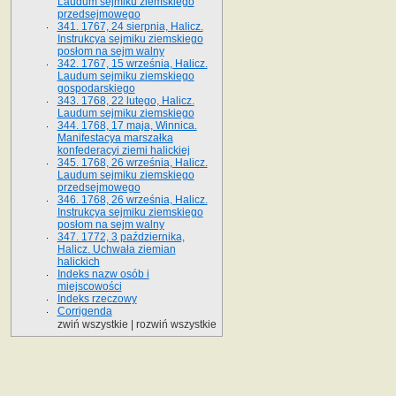
Laudum sejmiku ziemskiego
przedsejmowego
341. 1767, 24 sierpnia, Halicz.
Instrukcya sejmiku ziemskiego
posłom na sejm walny
342. 1767, 15 września, Halicz.
Laudum sejmiku ziemskiego
gospodarskiego
343. 1768, 22 lutego, Halicz.
Laudum sejmiku ziemskiego
344. 1768, 17 maja, Winnica.
Manifestacya marszałka
konfederacyi ziemi halickiej
345. 1768, 26 września, Halicz.
Laudum sejmiku ziemskiego
przedsejmowego
346. 1768, 26 września, Halicz.
Instrukcya sejmiku ziemskiego
posłom na sejm walny
347. 1772, 3 października,
Halicz. Uchwała ziemian
halickich
Indeks nazw osób i
miejscowości
Indeks rzeczowy
Corrigenda
zwiń wszystkie
|
rozwiń wszystkie