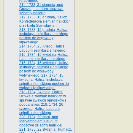
relacyjnego
211. 1733, 31 sierpnia, pod
Gruszką. Laudum obozowe
szlachty halickiej
212. 1733, 15 grudnia, Halicz.
Konfederacya ziemian halickich
przy królu Stanisławie I .
213. 1733, 15 grudnia, Halicz.
Instrukcya sejmiku ziemskiego
posłom do wojewody
kijowskiego
214. 1734, 25 lutego, Halicz.
Laudum sejmiku ziemskiego.
215. 1734, 15 kwietnia, Halicz.
Laudum sejmiku ziemskiego
216. 1734, 15 kwietnia, Halicz.
Instrukcya sejmiku ziemskiego
posłom do wojewody
wołyńskiego. 217. 1734, 15
kwietnia, Halicz. Instrukcya
sejmiku ziemskiego posłom do
wojewody kijowskiego
218. 1734, 24 maja, Halicz.
Uchwała ziemian halickich w
sprawie swawoli opryszków i
poddaństwa. 219. 1734, 26
czerwca, Halicz. Laudum
sejmiku ziemskiego
220. 1734, 30 lipca, pod
Maryampolem. Laudum
obozowe szlachty halickiej
221. 1735, 22 stycznia, Tłumacz.