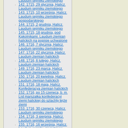
Laudum sejmiku ziemskiego
142. 1715, 29 stycznia, Halicz.
Laudum sejmiku ziemskiego
143. 1715, 10 września, Halicz.
Laudum sejmiku ziemskiego
gospodarskiego
144. 1715, 2 grudnia, Halicz.
Laudum sejmiku ziemskiego
145. 1715, 18 grudnia, pod
Kąkolnikami. Laudum ziemian
halickich na popisie uchwalone
146. 1716, 7 stycznia, Halicz.
Laudum sejmiku ziemskiego
147. 1716, 22 stycznia, Halicz.
Laudum ziemian halickich
148. 1716, 6 lutego, Halicz.
Laudum ziemian halickich
149. 1716, 23 marca, Halicz.
Laudum ziemian halickich
150. 1716, 20 kwietnia, Halicz.
Laudum ziemian halickich
151. 1716, 18 maja, Halicz.
Konfederacya ziemian halickich
152. 1716, po 15 czerwca, b. m.
List marszałka konfederacyi
ziemi halickiej do szlachty tejże
ziemi
153. 1716, 30 czerwca, Halicz.
Laudum sejmiku ziemskiego
154. 1716, 3 sierpnia, Halicz.
Laudum sejmiku ziemskiego
155. 1716, 16 września, Halicz.