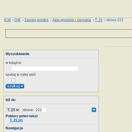
ICM
›
DIR
›
Zasoby polskie
›
Akta grodzkie i ziemskie
›
T. 25
› strona 222
Wyszukiwanie
w książce
szukaj w całej serii
Idź do
strona:
Pobierz pełen tekst
T. 25.txt
Nawigacja