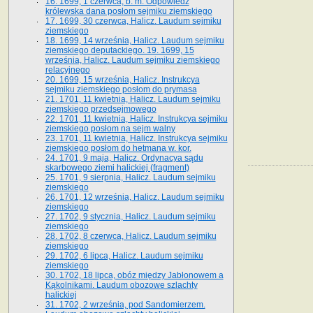
16. 1699, 1 czerwca, b. m. Odpowiedź
królewska dana posłom sejmiku ziemskiego
17. 1699, 30 czerwca, Halicz. Laudum sejmiku
ziemskiego
18. 1699, 14 września, Halicz. Laudum sejmiku
ziemskiego deputackiego. 19. 1699, 15
września, Halicz. Laudum sejmiku ziemskiego
relacyjnego
20. 1699, 15 września, Halicz. Instrukcya
sejmiku ziemskiego posłom do prymasa
21. 1701, 11 kwietnia, Halicz. Laudum sejmiku
ziemskiego przedsejmowego
22. 1701, 11 kwietnia, Halicz. Instrukcya sejmiku
ziemskiego posłom na sejm walny
23. 1701, 11 kwietnia, Halicz. Instrukcya sejmiku
ziemskiego posłom do hetmana w. kor.
24. 1701, 9 maja, Halicz. Ordynacya sądu
skarbowego ziemi halickiej (fragment)
25. 1701, 9 sierpnia, Halicz. Laudum sejmiku
ziemskiego
26. 1701, 12 września, Halicz. Laudum sejmiku
ziemskiego
27. 1702, 9 stycznia, Halicz. Laudum sejmiku
ziemskiego
28. 1702, 8 czerwca, Halicz. Laudum sejmiku
ziemskiego
29. 1702, 6 lipca, Halicz. Laudum sejmiku
ziemskiego
30. 1702, 18 lipca, obóz między Jabłonowem a
Kąkolnikami. Laudum obozowe szlachty
halickiej
31. 1702, 2 września, pod Sandomierzem.