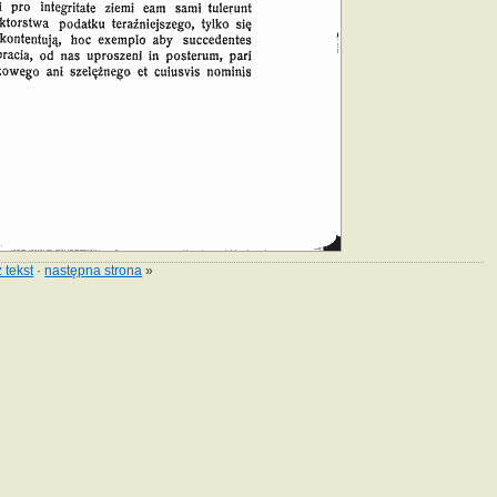
 tekst
·
następna strona
»