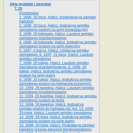
Akta grodzkie i ziemskie
T. 25
Przedmowa
1. 1696, 20 lipca, Halicz. Konfederacya ziemian
halickich
2. 1696, 20 lipca, Halicz. Instrukcya sejmiku
ziemskiego posłom na sejm konwokacyjny
3. 1696, 26 listopada, Halicz. Laudum sejmiku
ziemskiego przedsejmowego
4. 1696, 26 listopada, Halicz. Instrukcya sejmiku
ziemskiego posłom na sejm elekcyjny
5. 1697, 4 marca, Halicz. Limitacya sejmiku
ziemskiego. 6. 1697, 31 lipca, Halicz. Laudum
sejmiku ziemskiego
7. 1698, 26 lutego, Halicz. Laudum sejmiku
ziemskiego przedsejmowego. 8. 1698, 26
lutego, Halicz. Instrukcya sejmiku ziemskiego
posłom na sejm walny
9. 1698, 26 lutego, Halicz. Instrukcya sejmiku
ziemskiego posłom do hetmanów koronnych.
10. 1699, 28 kwietnia, Halicz. Laudum sejmiku
ziemskiego przedsejmowego
11. 1699, 28 kwietnia, Halicz. Instrukcya sejmiku
ziemskiego posłom do króla
12. 1699, 28 kwietnia, Halicz. Instrukcya
sejmiku posłom do hetmana pol. kor. 13. 1699,
29 maja, Halicz. Laudum sejmiku ziemskiego
14. 1699, 29 maja, Halicz. Instrukcya sejmiku
ziemskiego posłom na sejm walny
15. 1699, 29 maja, Halicz. Protestacya ziemian
halickich przeciw staroście trembowelskiemu