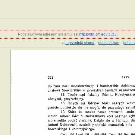
Podstawowym adresem systemu jest
https://dir.icm.edu.pl/pl/
.
«
poprzednia strona
·
pobierz skan
·
pobierz