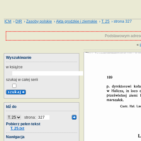
ICM
›
DIR
›
Zasoby polskie
›
Akta grodzkie i ziemskie
›
T. 25
› strona 327
Podstawowym adrese
«
Wyszukiwanie
w książce
szukaj w całej serii
Idź do
strona:
Pobierz pełen tekst
T. 25.txt
Nawigacja