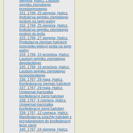
sierpnia, Halicz. Laudum
sejmiku ziemskiego
przedsejmowego
331. 1766, 25 sierpnia, Halicz.
Instrukcya sejmiku ziemskiego
posłom na sejm walny
332. 1766, 25 sierpnia, Halicz.
Instrukcya sejmiku ziemskiego
posłom do króla
333. 1766, 27 sierpnia, Halicz.
Protestacya ziemian halickich
przeciwko elekcyi posła na sejm
walny
334. 1766, 15 września, Halicz.
Laudum sejmiku ziemskiego
deputackiego
335. 1766, 16 września, Halicz.
Laudum sejmiku ziemskiego
gospodarskiego
336. 1767, 29 maja, Halicz.
Konfederacya ziemian halickich
337. 1767, 29 maja, Halicz.
Uniwersał marszałka
konfederacyi ziemi halickiej
338. 1767, 5 czerwca, Halicz.
Uniwersał marszałka
konfederacyi ziemi halickiej.
339. 1767, 12 czerwca, Halicz.
Manifestacya szlachty halickiej z
przystąpieniem do konfederacyi
tejże ziemi
340. 1767, 24 sierpnia, Halicz.