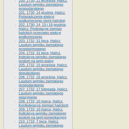
200. 1730, 12 września, Halicz.
Laudum sejmiku ziemskiego
gospodarskiego
201. 1730, 14 grudnia, Halicz.
Poświadczenie elekcyi
podkomorzego ziemi halickiej
202. 1730, 14, 15 i 16 grudnia,
Halicz. Protestacye ziemian
halickich przeciwko elekcyi
podkomorzego
203. 1732, 31 lipca, Halicz.
Laudum sejmiku ziemskiego
przedsejmowego
204. 1732, 31 lipca, Halicz.
Instrukcya sejmiku ziemskiego
posłom na sejm walny
205. 1732, 15 września, Halicz.
Laudum sejmiku ziemskiego
deputackiego
206. 1732, 16 września, Halicz.
Laudum sejmiku ziemskiego
gospodarskiego
207. 1732, 17 listopada, Halicz.
Laudum sejmiku ziemskiego
relacyjnego
208. 1733, 10 marca, Halicz.
Konfederacya ziemian halickich­
209. 1733, 10 marca, Halicz.
Instrukcya sejmiku ziemskiego
posłom na sejm konwokacyjny
210. 1733, 7 lipca, Halicz.
Laudum sejmiku ziemskiego