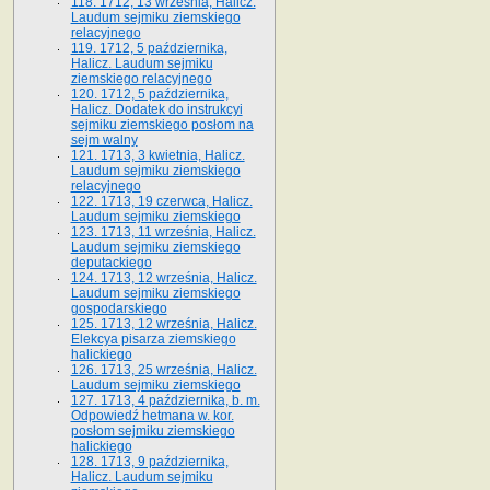
118. 1712, 13 września, Halicz.
Laudum sejmiku ziemskiego
relacyjnego
119. 1712, 5 października,
Halicz. Laudum sejmiku
ziemskiego relacyjnego
120. 1712, 5 października,
Halicz. Dodatek do instrukcyi
sejmiku ziemskiego posłom na
sejm walny
121. 1713, 3 kwietnia, Halicz.
Laudum sejmiku ziemskiego
relacyjnego
122. 1713, 19 czerwca, Halicz.
Laudum sejmiku ziemskiego
123. 1713, 11 września, Halicz.
Laudum sejmiku ziemskiego
deputackiego
124. 1713, 12 września, Halicz.
Laudum sejmiku ziemskiego
gospodarskiego
125. 1713, 12 września, Halicz.
Elekcya pisarza ziemskiego
halickiego
126. 1713, 25 września, Halicz.
Laudum sejmiku ziemskiego
127. 1713, 4 października, b. m.
Odpowiedź hetmana w. kor.
posłom sejmiku ziemskiego
halickiego
128. 1713, 9 października,
Halicz. Laudum sejmiku