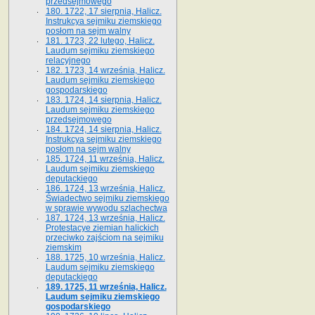
przedsejmowego
180. 1722, 17 sierpnia, Halicz.
Instrukcya sejmiku ziemskiego
posłom na sejm walny
181. 1723, 22 lutego, Halicz.
Laudum sejmiku ziemskiego
relacyjnego
182. 1723, 14 września, Halicz.
Laudum sejmiku ziemskiego
gospodarskiego
183. 1724, 14 sierpnia, Halicz.
Laudum sejmiku ziemskiego
przedsejmowego
184. 1724, 14 sierpnia, Halicz.
Instrukcya sejmiku ziemskiego
posłom na sejm walny
185. 1724, 11 września, Halicz.
Laudum sejmiku ziemskiego
deputackiego
186. 1724, 13 września, Halicz.
Świadectwo sejmiku ziemskiego
w sprawie wywodu szlachectwa
187. 1724, 13 września, Halicz.
Protestacye ziemian halickich
przeciwko zajściom na sejmiku
ziemskim
188. 1725, 10 września, Halicz.
Laudum sejmiku ziemskiego
deputackiego
189. 1725, 11 września, Halicz.
Laudum sejmiku ziemskiego
gospodarskiego