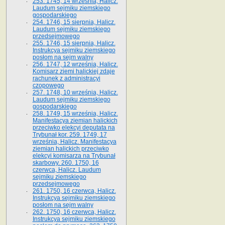
253. 1745, 14 września, Halicz.
Laudum sejmiku ziemskiego
gospodarskiego
254. 1746, 15 sierpnia, Halicz.
Laudum sejmiku ziemskiego
przedsejmowego
255. 1746, 15 sierpnia, Halicz.
Instrukcya sejmiku ziemskiego
posłom na sejm walny
256. 1747, 12 września, Halicz.
Komisarz ziemi halickiej zdaje
rachunek z administracyi
czopowego
257. 1748, 10 września, Halicz.
Laudum sejmiku ziemskiego
gospodarskiego
258. 1749, 15 września, Halicz.
Manifestacya ziemian halickich
przeciwko elekcyi deputata na
Trybunał kor. 259. 1749, 17
września, Halicz. Manifestacya
ziemian halickich przeciwko
elekcyi komisarza na Trybunał
skarbowy. 260. 1750, 16
czerwca, Halicz. Laudum
sejmiku ziemskiego
przedsejmowego
261. 1750, 16 czerwca, Halicz.
Instrukcya sejmiku ziemskiego
posłom na sejm walny
262. 1750, 16 czerwca, Halicz.
Instrukcya sejmiku ziemskiego