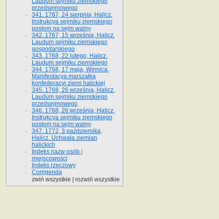
Laudum sejmiku ziemskiego
przedsejmowego
341. 1767, 24 sierpnia, Halicz.
Instrukcya sejmiku ziemskiego
posłom na sejm walny
342. 1767, 15 września, Halicz.
Laudum sejmiku ziemskiego
gospodarskiego
343. 1768, 22 lutego, Halicz.
Laudum sejmiku ziemskiego
344. 1768, 17 maja, Winnica.
Manifestacya marszałka
konfederacyi ziemi halickiej
345. 1768, 26 września, Halicz.
Laudum sejmiku ziemskiego
przedsejmowego
346. 1768, 26 września, Halicz.
Instrukcya sejmiku ziemskiego
posłom na sejm walny
347. 1772, 3 października,
Halicz. Uchwała ziemian
halickich
Indeks nazw osób i
miejscowości
Indeks rzeczowy
Corrigenda
zwiń wszystkie
|
rozwiń wszystkie