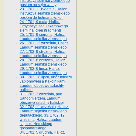
Instrukcya sejmiku ziemskiego
posłom na sejm walny
23. 1701, 11 kwietnia, Halicz.
Instrukcya sejmiku ziemskiego
posłom do hetmana w. kor.
24. 1701, 9 maja, Halicz.
Ordynacya sądu skarbowego
ziemi halickiej (fragment)
25. 1701, 9 sierpnia, Halicz.
Laudum sejmiku ziemskiego
26. 1701, 12 września, Halicz.
Laudum sejmiku ziemskiego
27. 1702, 9 stycznia, Halicz.
Laudum sejmiku ziemskiego
28. 1702, 8 czerwca, Halicz.
Laudum sejmiku ziemskiego
29. 1702, 6 lipca, Halicz.
Laudum sejmiku ziemskiego
30. 1702, 18 lipca, obóz między
Jabłonowem a Kąkolnikami.
Laudum obozowe szlachty
halickiej
31. 1702, 2 września, pod
Sandomierzem. Laudum
obozowe szlachty halickiej
32. 1702, 11 września, Halicz.
Laudum sejmiku ziemskiego
deputackiego. 33. 1702, 12
września, Halicz. Laudum
sejmiku ziemskiego
gospodarskiego
34. 1702, 5 grudnia, Halicz.