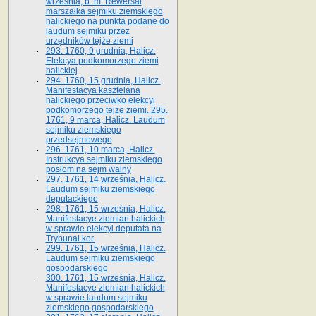
września, b. m. Rewersał
marszałka sejmiku ziemskiego
halickiego na punkta podane do
laudum sejmiku przez
urzędników tejże ziemi
293. 1760, 9 grudnia, Halicz.
Elekcya podkomorzego ziemi
halickiej
294. 1760, 15 grudnia, Halicz.
Manifestacya kasztelana
halickiego przeciwko elekcyi
podkomorzego tejże ziemi. 295.
1761, 9 marca, Halicz. Laudum
sejmiku ziemskiego
przedsejmowego
296. 1761, 10 marca, Halicz.
Instrukcya sejmiku ziemskiego
posłom na sejm walny
297. 1761, 14 września, Halicz.
Laudum sejmiku ziemskiego
deputackiego
298. 1761, 15 września, Halicz.
Manifestacye ziemian halickich
w sprawie elekcyi deputata na
Trybunał kor.
299. 1761, 15 września, Halicz.
Laudum sejmiku ziemskiego
gospodarskiego
300. 1761, 15 września, Halicz.
Manifestacye ziemian halickich
w sprawie laudum sejmiku
ziemskiego gospodarskiego