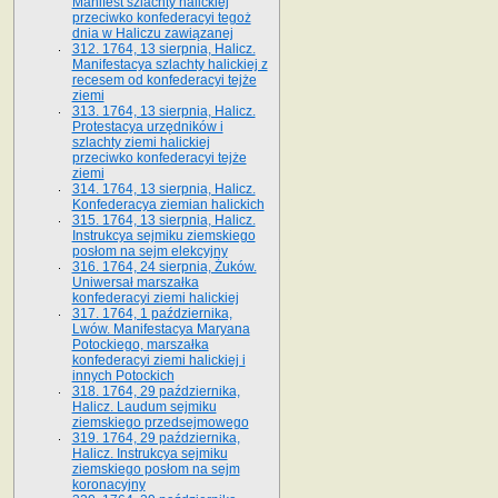
Manifest szlachty halickiej
przeciwko konfederacyi tegoż
dnia w Haliczu zawiązanej
312. 1764, 13 sierpnia, Halicz.
Manifestacya szlachty halickiej z
recesem od konfederacyi tejże
ziemi
313. 1764, 13 sierpnia, Halicz.
Protestacya urzędników i
szlachty ziemi halickiej
przeciwko konfederacyi tejże
ziemi
314. 1764, 13 sierpnia, Halicz.
Konfederacya ziemian halickich
315. 1764, 13 sierpnia, Halicz.
Instrukcya sejmiku ziemskiego
posłom na sejm elekcyjny
316. 1764, 24 sierpnia, Żuków.
Uniwersał marszałka
konfederacyi ziemi halickiej
317. 1764, 1 października,
Lwów. Manifestacya Maryana
Potockiego, marszałka
konfederacyi ziemi halickiej i
innych Potockich
318. 1764, 29 października,
Halicz. Laudum sejmiku
ziemskiego przedsejmowego
319. 1764, 29 października,
Halicz. Instrukcya sejmiku
ziemskiego posłom na sejm
koronacyjny