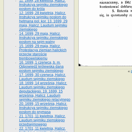
11. 1699, 28 kwietnia, Halicz.
Instrukcya sejmiku ziemskiego
posłom do króla
12. 1699, 28 kwietnia, Halicz.
Instrukcya sejmiku posłom do
hetmana pol. kor. 13. 1699, 29
maja, Halicz. Laudum sejmiku
ziemskiego
14. 1699, 29 maja, Halicz.
Instrukcya sejmiku ziemskiego
posłom na sejm walny
15. 1699, 29 maja, Halicz.
Protestacya ziemian halickich
przeciw staroście
trembowelskiemu
16. 1699, 1 czerwca, b. m.
Odpowiedź królewska dana
posłom sejmiku ziemskiego
«
17. 1699, 30 czerwca, Halicz.
Laudum sejmiku ziemskiego
18. 1699, 14 września, Halicz.
Laudum sejmiku ziemskiego
deputackiego. 19. 1699, 15
września, Halicz. Laudum
sejmiku ziemskiego relacyjnego
20. 1699, 15 września, Halicz.
Instrukcya sejmiku ziemskiego
posłom do prymasa
21. 1701, 11 kwietnia, Halicz.
Laudum sejmiku ziemskiego
przedsejmowego
22. 1701, 11 kwietnia, Halicz.