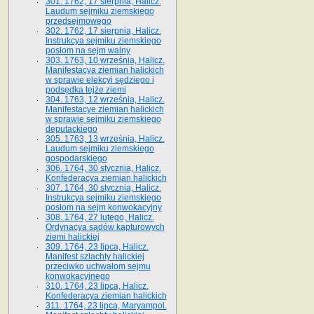
301. 1762, 17 sierpnia, Halicz.
Laudum sejmiku ziemskiego
przedsejmowego
302. 1762, 17 sierpnia, Halicz.
Instrukcya sejmiku ziemskiego
posłom na sejm walny
303. 1763, 10 września, Halicz.
Manifestacya ziemian halickich
w sprawie elekcyi sędziego i
podsędka tejże ziemi
304. 1763, 12 września, Halicz.
Manifestacye ziemian halickich
w sprawie sejmiku ziemskiego
deputackiego
305. 1763, 13 września, Halicz.
Laudum sejmiku ziemskiego
gospodarskiego
306. 1764, 30 stycznia, Halicz.
Konfederacya ziemian halickich
307. 1764, 30 stycznia, Halicz.
Instrukcya sejmiku ziemskiego
posłom na sejm konwokacyjny
308. 1764, 27 lutego, Halicz.
Ordynacya sądów kapturowych
ziemi halickiej
309. 1764, 23 lipca, Halicz.
Manifest szlachty halickiej
przeciwko uchwałom sejmu
konwokacyjnego
310. 1764, 23 lipca, Halicz.
Konfederacya ziemian halickich
311. 1764, 23 lipca, Maryampol.