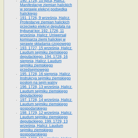
190. 1726, 10 lipca, Halicz.
Manifestacye ziemian halickich
w sprawie elekcyi podsędka
halickiego
191. 1726, 9 września, Halicz.
Protestacye ziemian halickich
przeciwko elekcyi deputata na
trybunał kor. 192. 1726, 11
września, Halicz. Uniwersał
komisarza ziemi halickiej w
sprawie składania czopowego
193. 1727, 15 września, Halicz.
Laudum sejmiku ziemskiego
deputackiego. 194. 1728, 16
sierpnia, Halicz. Laudum
sejmiku ziemskiego
przedsejmowego
195. 1728, 16 sierpnia, Halicz.
Instrukcya sejmiku ziemskiego
posłom na sejm walny
196. 1728, 13 września, Halicz.
Laudum sejmiku ziemskiego
deputackiego
197. 1728, 14 września, Halicz.
Laudum sejmiku ziemskiego
gospodarskiego
198. 1729, 12 września, Halicz.
Laudum sejmiku ziemskiego
deputackiego. 199. 1729, 13
września, Halicz. Laudum
sejmiku ziemskiego
gospodarskiego