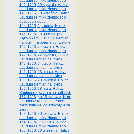
Laudum sejmiku ziemskiego
142. 1715, 29 stycznia, Halicz.
Laudum sejmiku ziemskiego
143. 1715, 10 września, Halicz.
Laudum sejmiku ziemskiego
gospodarskiego
144. 1715, 2 grudnia, Halicz.
Laudum sejmiku ziemskiego
145. 1715, 18 grudnia, pod
Kąkolnikami. Laudum ziemian
halickich na popisie uchwalone
146. 1716, 7 stycznia, Halicz.
Laudum sejmiku ziemskiego
147. 1716, 22 stycznia, Halicz.
Laudum ziemian halickich
148. 1716, 6 lutego, Halicz.
Laudum ziemian halickich
149. 1716, 23 marca, Halicz.
Laudum ziemian halickich
150. 1716, 20 kwietnia, Halicz.
Laudum ziemian halickich
151. 1716, 18 maja, Halicz.
Konfederacya ziemian halickich
152. 1716, po 15 czerwca, b. m.
List marszałka konfederacyi
ziemi halickiej do szlachty tejże
ziemi
153. 1716, 30 czerwca, Halicz.
Laudum sejmiku ziemskiego
154. 1716, 3 sierpnia, Halicz.
Laudum sejmiku ziemskiego
155. 1716, 16 września, Halicz.