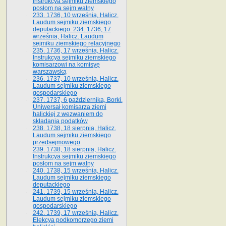
Instrukcya sejmiku ziemskiego
posłom na sejm walny
233. 1736, 10 września, Halicz.
Laudum sejmiku ziemskiego
deputackiego. 234. 1736, 17
września, Halicz. Laudum
sejmiku ziemskiego relacyjnego
235. 1736, 17 września, Halicz.
Instrukcya sejmiku ziemskiego
komisarzowi na komisyę
warszawską
236. 1737, 10 września, Halicz.
Laudum sejmiku ziemskiego
gospodarskiego
237. 1737, 6 października, Borki.
Uniwersał komisarza ziemi
halickiej z wezwaniem do
składania podatków
238. 1738, 18 sierpnia, Halicz.
Laudum sejmiku ziemskiego
przedsejmowego
239. 1738, 18 sierpnia, Halicz.
Instrukcya sejmiku ziemskiego
posłom na sejm walny
240. 1738, 15 września, Halicz.
Laudum sejmiku ziemskiego
deputackiego
241. 1739, 15 września, Halicz.
Laudum sejmiku ziemskiego
gospodarskiego
242. 1739, 17 września, Halicz.
Elekcya podkomorzego ziemi