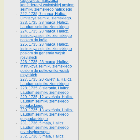
Odpowiedź marszałka
konfederacyi wołyńskiej posłom
sejmiku ziemskiego halickiego
222. 1735, 7 marca, Halicz.
Limitacya sejmiku ziemskiego.
223. 1735, 28 marca, Halicz.
Laudum sejmiku ziemskiego
224. 1735, 28 marca, Halicz.
Instrukcya sejmiku ziemskiego
posłom do króla
225. 1735, 28 marca, Halicz.
Instrukcya sejmiku ziemskiego
posłom do generała wojsk
rosyjskich
226. 1735, 28 marca, Halicz.
Instrukcya sejmiku ziemskiego
posłom do pułkownika wojsk
rosyjskich
227. 1735, 20 kwietnia, Halicz.
Laudum sejmiku ziemskiego
228. 1735, 8 sierpnia, Halicz.
Laudum sejmiku ziemskiego
229. 1735, 12 września, Halicz.
Laudum sejmiku ziemskiego
deputackiego
230. 1735, 13 września, Halicz.
Laudum sejmiku ziemskiego
gospodarskiego
231. 1736, 5 maja, Halicz.
Laudum sejmiku ziemskiego
przedsejmowego
232. 1736, 5 maja, Halicz.