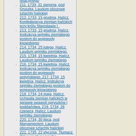
relacyjnego
211. 1733, 31 sierpnia, pod
Gruszką. Laudum obozowe
szlachty halickiej
212. 1733, 15 grudnia, Halicz.
Konfederacya ziemian halickich
przy królu Stanisławie I .
213. 1733, 15 grudnia, Halicz.
Instrukcya sejmiku ziemskiego
posłom do wojewody
kijowskiego
214. 1734, 25 lutego, Halicz.
Laudum sejmiku ziemskiego.
215. 1734, 15 kwietnia, Halicz.
Laudum sejmiku ziemskiego
216. 1734, 15 kwietnia, Halicz.
Instrukcya sejmiku ziemskiego
posłom do wojewody
wołyńskiego. 217. 1734, 15
kwietnia, Halicz. Instrukcya
sejmiku ziemskiego posłom do
wojewody kijowskiego
218. 1734, 24 maja, Halicz.
Uchwała ziemian halickich w
sprawie swawoli opryszków i
poddaństwa. 219. 1734, 26
czerwca, Halicz. Laudum
sejmiku ziemskiego
220. 1734, 30 lipca, pod
Maryampolem. Laudum
obozowe szlachty halickiej
221. 1735, 22 stycznia, Tłumacz.