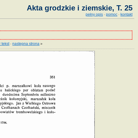
Akta grodzkie i ziemskie, T. 25
pełny opis
·
pomoc
·
kontakt
 tekst
·
następna strona
»