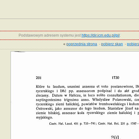
Podstawowym adresem systemu jest
https://dir.icm.edu.pl/pl/
.
«
poprzednia strona
·
pobierz skan
·
pobierz