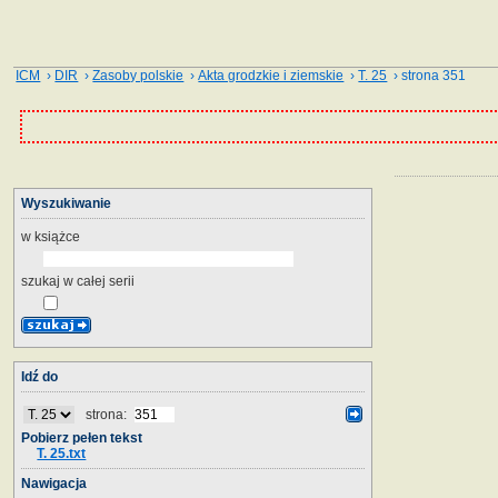
ICM
›
DIR
›
Zasoby polskie
›
Akta grodzkie i ziemskie
›
T. 25
› strona 351
Wyszukiwanie
w książce
szukaj w całej serii
Idź do
strona:
Pobierz pełen tekst
T. 25.txt
Nawigacja