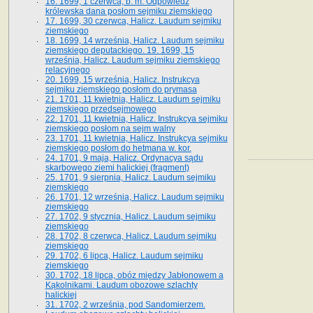
16. 1699, 1 czerwca, b. m. Odpowiedź
królewska dana posłom sejmiku ziemskiego
17. 1699, 30 czerwca, Halicz. Laudum sejmiku
ziemskiego
18. 1699, 14 września, Halicz. Laudum sejmiku
ziemskiego deputackiego. 19. 1699, 15
września, Halicz. Laudum sejmiku ziemskiego
relacyjnego
20. 1699, 15 września, Halicz. Instrukcya
sejmiku ziemskiego posłom do prymasa
21. 1701, 11 kwietnia, Halicz. Laudum sejmiku
ziemskiego przedsejmowego
22. 1701, 11 kwietnia, Halicz. Instrukcya sejmiku
ziemskiego posłom na sejm walny
23. 1701, 11 kwietnia, Halicz. Instrukcya sejmiku
ziemskiego posłom do hetmana w. kor.
24. 1701, 9 maja, Halicz. Ordynacya sądu
skarbowego ziemi halickiej (fragment)
25. 1701, 9 sierpnia, Halicz. Laudum sejmiku
ziemskiego
26. 1701, 12 września, Halicz. Laudum sejmiku
ziemskiego
27. 1702, 9 stycznia, Halicz. Laudum sejmiku
ziemskiego
28. 1702, 8 czerwca, Halicz. Laudum sejmiku
ziemskiego
29. 1702, 6 lipca, Halicz. Laudum sejmiku
ziemskiego
30. 1702, 18 lipca, obóz między Jabłonowem a
Kąkolnikami. Laudum obozowe szlachty
halickiej
31. 1702, 2 września, pod Sandomierzem.