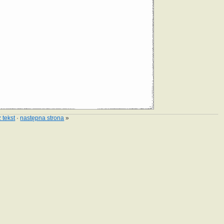
 tekst
·
następna strona
»