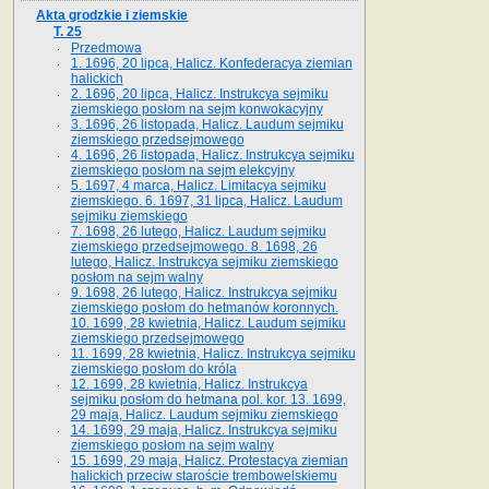
Akta grodzkie i ziemskie
T. 25
Przedmowa
1. 1696, 20 lipca, Halicz. Konfederacya ziemian
halickich
2. 1696, 20 lipca, Halicz. Instrukcya sejmiku
ziemskiego posłom na sejm konwokacyjny
3. 1696, 26 listopada, Halicz. Laudum sejmiku
ziemskiego przedsejmowego
4. 1696, 26 listopada, Halicz. Instrukcya sejmiku
ziemskiego posłom na sejm elekcyjny
5. 1697, 4 marca, Halicz. Limitacya sejmiku
ziemskiego. 6. 1697, 31 lipca, Halicz. Laudum
sejmiku ziemskiego
7. 1698, 26 lutego, Halicz. Laudum sejmiku
ziemskiego przedsejmowego. 8. 1698, 26
lutego, Halicz. Instrukcya sejmiku ziemskiego
posłom na sejm walny
9. 1698, 26 lutego, Halicz. Instrukcya sejmiku
ziemskiego posłom do hetmanów koronnych.
10. 1699, 28 kwietnia, Halicz. Laudum sejmiku
ziemskiego przedsejmowego
11. 1699, 28 kwietnia, Halicz. Instrukcya sejmiku
ziemskiego posłom do króla
12. 1699, 28 kwietnia, Halicz. Instrukcya
sejmiku posłom do hetmana pol. kor. 13. 1699,
29 maja, Halicz. Laudum sejmiku ziemskiego
14. 1699, 29 maja, Halicz. Instrukcya sejmiku
ziemskiego posłom na sejm walny
15. 1699, 29 maja, Halicz. Protestacya ziemian
halickich przeciw staroście trembowelskiemu