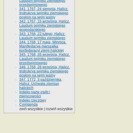
Laudum sejmiku ziemskiego
przedsejmowego
341. 1767, 24 sierpnia, Halicz.
Instrukcya sejmiku ziemskiego
posłom na sejm walny
342. 1767, 15 września, Halicz.
Laudum sejmiku ziemskiego
gospodarskiego
343. 1768, 22 lutego, Halicz.
Laudum sejmiku ziemskiego
344. 1768, 17 maja, Winnica.
Manifestacya marszałka
konfederacyi ziemi halickiej
345. 1768, 26 września, Halicz.
Laudum sejmiku ziemskiego
przedsejmowego
346. 1768, 26 września, Halicz.
Instrukcya sejmiku ziemskiego
posłom na sejm walny
347. 1772, 3 października,
Halicz. Uchwała ziemian
halickich
Indeks nazw osób i
miejscowości
Indeks rzeczowy
Corrigenda
zwiń wszystkie
|
rozwiń wszystkie