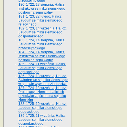
przedsejmowego
180. 1722, 17 sierpnia, Halicz.
Instrukcya sejmiku ziemskiego
posłom na sejm walny
181. 1723, 22 lutego, Halicz.
Laudum sejmiku ziemskiego
relacyjnego
182. 1723, 14 września, Halicz.
Laudum sejmiku ziemskiego
gospodarskiego
183. 1724, 14 sierpnia, Halicz.
Laudum sejmiku ziemskiego
przedsejmowego
184. 1724, 14 sierpnia, Halicz.
Instrukcya sejmiku ziemskiego
posłom na sejm walny
185. 1724, 11 września, Halicz.
Laudum sejmiku ziemskiego
deputackiego
186. 1724, 13 września, Halicz.
Świadectwo sejmiku ziemskiego
w sprawie wywodu szlachectwa
187. 1724, 13 września, Halicz.
Protestacye ziemian halickich
przeciwko zajściom na sejmiku
ziemskim
188. 1725, 10 września, Halicz.
Laudum sejmiku ziemskiego
deputackiego
189. 1725, 11 września, Halicz.
Laudum sejmiku ziemskiego
gospodarskiego