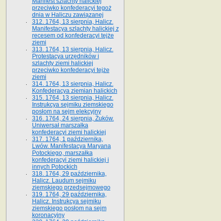
Manifest szlachty halickiej
przeciwko konfederacyi tegoż
dnia w Haliczu zawiązanej
312. 1764, 13 sierpnia, Halicz.
Manifestacya szlachty halickiej z
recesem od konfederacyi tejże
ziemi
313. 1764, 13 sierpnia, Halicz.
Protestacya urzędników i
szlachty ziemi halickiej
przeciwko konfederacyi tejże
ziemi
314. 1764, 13 sierpnia, Halicz.
Konfederacya ziemian halickich
315. 1764, 13 sierpnia, Halicz.
Instrukcya sejmiku ziemskiego
posłom na sejm elekcyjny
316. 1764, 24 sierpnia, Żuków.
Uniwersał marszałka
konfederacyi ziemi halickiej
317. 1764, 1 października,
Lwów. Manifestacya Maryana
Potockiego, marszałka
konfederacyi ziemi halickiej i
innych Potockich
318. 1764, 29 października,
Halicz. Laudum sejmiku
ziemskiego przedsejmowego
319. 1764, 29 października,
Halicz. Instrukcya sejmiku
ziemskiego posłom na sejm
koronacyjny