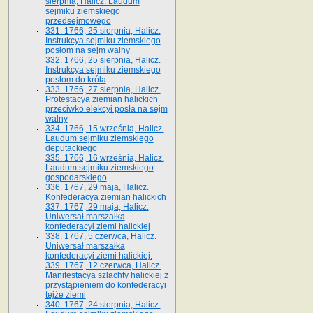
sierpnia, Halicz. Laudum
sejmiku ziemskiego
przedsejmowego
331. 1766, 25 sierpnia, Halicz.
Instrukcya sejmiku ziemskiego
posłom na sejm walny
332. 1766, 25 sierpnia, Halicz.
Instrukcya sejmiku ziemskiego
posłom do króla
333. 1766, 27 sierpnia, Halicz.
Protestacya ziemian halickich
przeciwko elekcyi posła na sejm
walny
334. 1766, 15 września, Halicz.
Laudum sejmiku ziemskiego
deputackiego
335. 1766, 16 września, Halicz.
Laudum sejmiku ziemskiego
gospodarskiego
336. 1767, 29 maja, Halicz.
Konfederacya ziemian halickich
337. 1767, 29 maja, Halicz.
Uniwersał marszałka
konfederacyi ziemi halickiej
338. 1767, 5 czerwca, Halicz.
Uniwersał marszałka
konfederacyi ziemi halickiej.
339. 1767, 12 czerwca, Halicz.
Manifestacya szlachty halickiej z
przystąpieniem do konfederacyi
tejże ziemi
340. 1767, 24 sierpnia, Halicz.