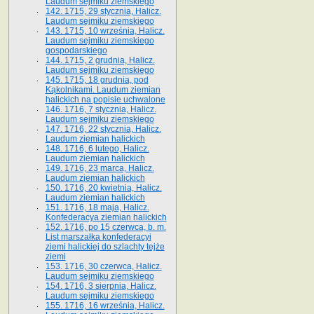
Laudum sejmiku ziemskiego
142. 1715, 29 stycznia, Halicz.
Laudum sejmiku ziemskiego
143. 1715, 10 września, Halicz.
Laudum sejmiku ziemskiego
gospodarskiego
144. 1715, 2 grudnia, Halicz.
Laudum sejmiku ziemskiego
145. 1715, 18 grudnia, pod
Kąkolnikami. Laudum ziemian
halickich na popisie uchwalone
146. 1716, 7 stycznia, Halicz.
Laudum sejmiku ziemskiego
147. 1716, 22 stycznia, Halicz.
Laudum ziemian halickich
148. 1716, 6 lutego, Halicz.
Laudum ziemian halickich
149. 1716, 23 marca, Halicz.
Laudum ziemian halickich
150. 1716, 20 kwietnia, Halicz.
Laudum ziemian halickich
151. 1716, 18 maja, Halicz.
Konfederacya ziemian halickich
152. 1716, po 15 czerwca, b. m.
List marszałka konfederacyi
ziemi halickiej do szlachty tejże
ziemi
153. 1716, 30 czerwca, Halicz.
Laudum sejmiku ziemskiego
154. 1716, 3 sierpnia, Halicz.
Laudum sejmiku ziemskiego
155. 1716, 16 września, Halicz.