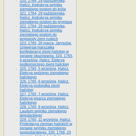
320. 1764, 29 października,
Halicz. Instrukcya sejmiku
ziemskiego posłom do króla
321. 1764, 29 października,
Halicz. Instrukcya sejmiku
ziemskiego posłom do prymasa
322. 1764, 29 października,
Halicz. Instrukcya sejmiku
ziemskiego posłom do
wojewody ziem ruskich
323. 1765, 26 marca, Jaryszów.
Uniwersał marszałka
konfederacyi ziemi halickiej w
sprawie okazowania. 324. 1765,
4 września, Halicz. Elekcya
podkomorzego ziemi halickiej
325. 1765, 5 września, Halicz.
Elekcya sędziego ziemskiego
halickiego
326. 1765, 6 września, Halicz.
Elekcya podsędka ziemi
halickiej
327. 1765, 7 września, Halicz.
Elekcya pisarza ziemskiego
halickiego
328. 1765, 9 września, Halicz.
Laudum sejmiku ziemskiego
deputackiego
329. 1765, 11 września, Halicz.
Protestacya ziemian halickich w
sprawie sejmiku ziemskiego
gospodarskiego. 330. 1766, 25