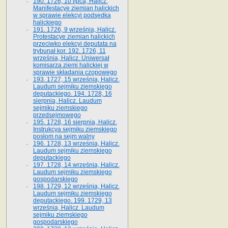
190. 1726, 10 lipca, Halicz.
Manifestacye ziemian halickich
w sprawie elekcyi podsędka
halickiego
191. 1726, 9 września, Halicz.
Protestacye ziemian halickich
przeciwko elekcyi deputata na
trybunał kor. 192. 1726, 11
września, Halicz. Uniwersał
komisarza ziemi halickiej w
sprawie składania czopowego
193. 1727, 15 września, Halicz.
Laudum sejmiku ziemskiego
deputackiego. 194. 1728, 16
sierpnia, Halicz. Laudum
sejmiku ziemskiego
przedsejmowego
195. 1728, 16 sierpnia, Halicz.
Instrukcya sejmiku ziemskiego
posłom na sejm walny
196. 1728, 13 września, Halicz.
Laudum sejmiku ziemskiego
deputackiego
197. 1728, 14 września, Halicz.
Laudum sejmiku ziemskiego
gospodarskiego
198. 1729, 12 września, Halicz.
Laudum sejmiku ziemskiego
deputackiego. 199. 1729, 13
września, Halicz. Laudum
sejmiku ziemskiego
gospodarskiego