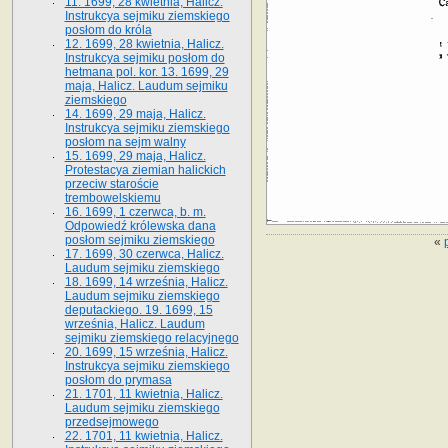
11. 1699, 28 kwietnia, Halicz.
Instrukcya sejmiku ziemskiego
posłom do króla
12. 1699, 28 kwietnia, Halicz.
Instrukcya sejmiku posłom do
hetmana pol. kor. 13. 1699, 29
maja, Halicz. Laudum sejmiku
ziemskiego
14. 1699, 29 maja, Halicz.
Instrukcya sejmiku ziemskiego
posłom na sejm walny
15. 1699, 29 maja, Halicz.
Protestacya ziemian halickich
przeciw staroście
trembowelskiemu
16. 1699, 1 czerwca, b. m.
Odpowiedź królewska dana
posłom sejmiku ziemskiego
«
17. 1699, 30 czerwca, Halicz.
Laudum sejmiku ziemskiego
18. 1699, 14 września, Halicz.
Laudum sejmiku ziemskiego
deputackiego. 19. 1699, 15
września, Halicz. Laudum
sejmiku ziemskiego relacyjnego
20. 1699, 15 września, Halicz.
Instrukcya sejmiku ziemskiego
posłom do prymasa
21. 1701, 11 kwietnia, Halicz.
Laudum sejmiku ziemskiego
przedsejmowego
22. 1701, 11 kwietnia, Halicz.