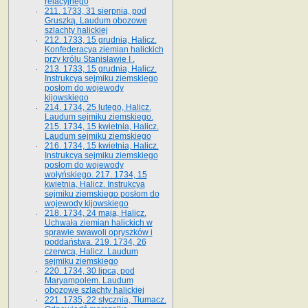
relacyjnego
211. 1733, 31 sierpnia, pod
Gruszką. Laudum obozowe
szlachty halickiej
212. 1733, 15 grudnia, Halicz.
Konfederacya ziemian halickich
przy królu Stanisławie I .
213. 1733, 15 grudnia, Halicz.
Instrukcya sejmiku ziemskiego
posłom do wojewody
kijowskiego
214. 1734, 25 lutego, Halicz.
Laudum sejmiku ziemskiego.
215. 1734, 15 kwietnia, Halicz.
Laudum sejmiku ziemskiego
216. 1734, 15 kwietnia, Halicz.
Instrukcya sejmiku ziemskiego
posłom do wojewody
wołyńskiego. 217. 1734, 15
kwietnia, Halicz. Instrukcya
sejmiku ziemskiego posłom do
wojewody kijowskiego
218. 1734, 24 maja, Halicz.
Uchwała ziemian halickich w
sprawie swawoli opryszków i
poddaństwa. 219. 1734, 26
czerwca, Halicz. Laudum
sejmiku ziemskiego
220. 1734, 30 lipca, pod
Maryampolem. Laudum
obozowe szlachty halickiej
221. 1735, 22 stycznia, Tłumacz.