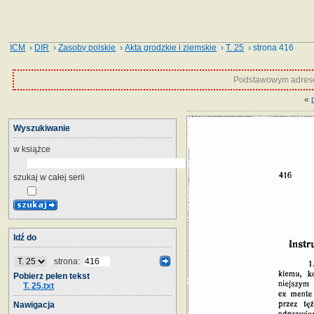
ICM
›
DIR
›
Zasoby polskie
›
Akta grodzkie i ziemskie
›
T. 25
› strona 416
Podstawowym adrese
«
Wyszukiwanie
w książce
szukaj w całej serii
Idź do
strona:
Pobierz pełen tekst
T. 25.txt
Nawigacja