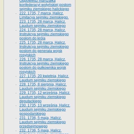
Odpowiedź marszałka
konfederacyi wołyńskiej posłom
sejmiku ziemskiego halickiego
222. 1735, 7 marca, Halicz.
Limitacya sejmiku ziemskiego.
223. 1735, 28 marca, Halicz.
Laudum sejmiku ziemskiego
224. 1735, 28 marca, Halicz.
Instrukcya sejmiku ziemskiego
posłom do króla
225. 1735, 28 marca, Halicz.
Instrukcya sejmiku ziemskiego
posłom do generała wojsk
rosyjskich
226. 1735, 28 marca, Halicz.
Instrukcya sejmiku ziemskiego
posłom do pułkownika wojsk
rosyjskich
227. 1735, 20 kwietnia, Halicz.
Laudum sejmiku ziemskiego
228. 1735, 8 sierpnia, Halicz.
Laudum sejmiku ziemskiego
229. 1735, 12 września, Halicz.
Laudum sejmiku ziemskiego
deputackiego
230. 1735, 13 września, Halicz.
Laudum sejmiku ziemskiego
gospodarskiego
231. 1736, 5 maja, Halicz.
Laudum sejmiku ziemskiego
przedsejmowego
232. 1736, 5 maja, Halicz.