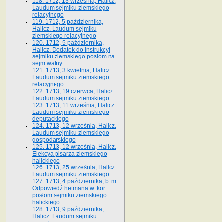
118. 1712, 13 września, Halicz.
Laudum sejmiku ziemskiego
relacyjnego
119. 1712, 5 października,
Halicz. Laudum sejmiku
ziemskiego relacyjnego
120. 1712, 5 października,
Halicz. Dodatek do instrukcyi
sejmiku ziemskiego posłom na
sejm walny
121. 1713, 3 kwietnia, Halicz.
Laudum sejmiku ziemskiego
relacyjnego
122. 1713, 19 czerwca, Halicz.
Laudum sejmiku ziemskiego
123. 1713, 11 września, Halicz.
Laudum sejmiku ziemskiego
deputackiego
124. 1713, 12 września, Halicz.
Laudum sejmiku ziemskiego
gospodarskiego
125. 1713, 12 września, Halicz.
Elekcya pisarza ziemskiego
halickiego
126. 1713, 25 września, Halicz.
Laudum sejmiku ziemskiego
127. 1713, 4 października, b. m.
Odpowiedź hetmana w. kor.
posłom sejmiku ziemskiego
halickiego
128. 1713, 9 października,
Halicz. Laudum sejmiku