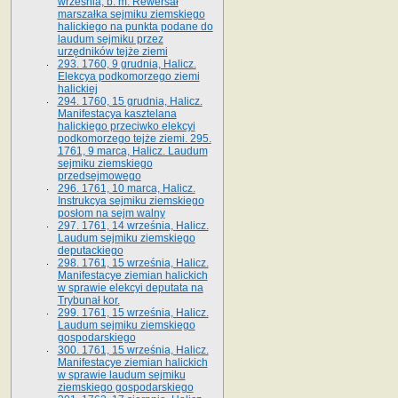
września, b. m. Rewersał
marszałka sejmiku ziemskiego
halickiego na punkta podane do
laudum sejmiku przez
urzędników tejże ziemi
293. 1760, 9 grudnia, Halicz.
Elekcya podkomorzego ziemi
halickiej
294. 1760, 15 grudnia, Halicz.
Manifestacya kasztelana
halickiego przeciwko elekcyi
podkomorzego tejże ziemi. 295.
1761, 9 marca, Halicz. Laudum
sejmiku ziemskiego
przedsejmowego
296. 1761, 10 marca, Halicz.
Instrukcya sejmiku ziemskiego
posłom na sejm walny
297. 1761, 14 września, Halicz.
Laudum sejmiku ziemskiego
deputackiego
298. 1761, 15 września, Halicz.
Manifestacye ziemian halickich
w sprawie elekcyi deputata na
Trybunał kor.
299. 1761, 15 września, Halicz.
Laudum sejmiku ziemskiego
gospodarskiego
300. 1761, 15 września, Halicz.
Manifestacye ziemian halickich
w sprawie laudum sejmiku
ziemskiego gospodarskiego