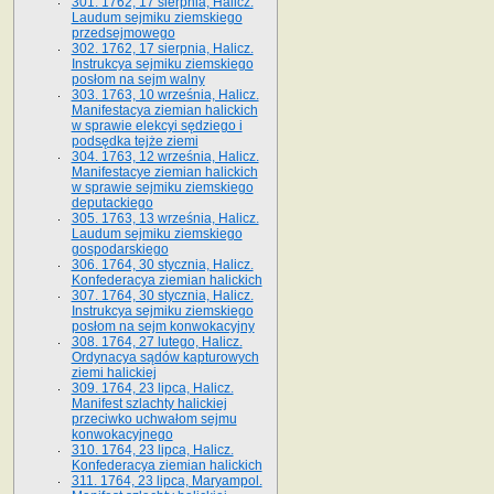
301. 1762, 17 sierpnia, Halicz.
Laudum sejmiku ziemskiego
przedsejmowego
302. 1762, 17 sierpnia, Halicz.
Instrukcya sejmiku ziemskiego
posłom na sejm walny
303. 1763, 10 września, Halicz.
Manifestacya ziemian halickich
w sprawie elekcyi sędziego i
podsędka tejże ziemi
304. 1763, 12 września, Halicz.
Manifestacye ziemian halickich
w sprawie sejmiku ziemskiego
deputackiego
305. 1763, 13 września, Halicz.
Laudum sejmiku ziemskiego
gospodarskiego
306. 1764, 30 stycznia, Halicz.
Konfederacya ziemian halickich
307. 1764, 30 stycznia, Halicz.
Instrukcya sejmiku ziemskiego
posłom na sejm konwokacyjny
308. 1764, 27 lutego, Halicz.
Ordynacya sądów kapturowych
ziemi halickiej
309. 1764, 23 lipca, Halicz.
Manifest szlachty halickiej
przeciwko uchwałom sejmu
konwokacyjnego
310. 1764, 23 lipca, Halicz.
Konfederacya ziemian halickich
311. 1764, 23 lipca, Maryampol.