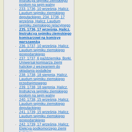
Instrukcya sejmiku ziemskiego
posłom na sejm walny
233. 1736, 10 września, Halicz.
Laudum sejmiku ziemskiego
deputackiego. 234. 1736, 17
września, Halicz. Laudum
sejmiku ziemskiego relacyjnego
235. 1736, 17 września, Halicz.
Instrukcya sejmiku ziemskiego
komisarzowi na komisyę
warszawską
236. 1737, 10 września, Halicz.
Laudum sejmiku ziemskiego
gospodarskiego
237. 1737, 6 października, Borki.
Uniwersał komisarza ziemi
halickiej z wezwaniem do
składania podatków
238. 1738, 18 sierpnia, Halicz.
Laudum sejmiku ziemskiego
przedsejmowego
239. 1738, 18 sierpnia, Halicz.
Instrukcya sejmiku ziemskiego
posłom na sejm walny
240. 1738, 15 września, Halicz.
Laudum sejmiku ziemskiego
deputackiego
241. 1739, 15 września, Halicz.
Laudum sejmiku ziemskiego
gospodarskiego
242. 1739, 17 września, Halicz.
Elekcya podkomorzego ziemi