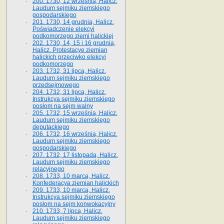
200. 1730, 12 września, Halicz.
Laudum sejmiku ziemskiego
gospodarskiego
201. 1730, 14 grudnia, Halicz.
Poświadczenie elekcyi
podkomorzego ziemi halickiej
202. 1730, 14, 15 i 16 grudnia,
Halicz. Protestacye ziemian
halickich przeciwko elekcyi
podkomorzego
203. 1732, 31 lipca, Halicz.
Laudum sejmiku ziemskiego
przedsejmowego
204. 1732, 31 lipca, Halicz.
Instrukcya sejmiku ziemskiego
posłom na sejm walny
205. 1732, 15 września, Halicz.
Laudum sejmiku ziemskiego
deputackiego
206. 1732, 16 września, Halicz.
Laudum sejmiku ziemskiego
gospodarskiego
207. 1732, 17 listopada, Halicz.
Laudum sejmiku ziemskiego
relacyjnego
208. 1733, 10 marca, Halicz.
Konfederacya ziemian halickich­
209. 1733, 10 marca, Halicz.
Instrukcya sejmiku ziemskiego
posłom na sejm konwokacyjny
210. 1733, 7 lipca, Halicz.
Laudum sejmiku ziemskiego