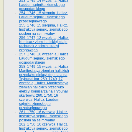
253. 1745, 14 września, Halicz.
Laudum sejmiku ziemskiego
gospodarskiego
254. 1746, 15 sierpnia, Halicz.
Laudum sejmiku ziemskiego
przedsejmowego
255. 1746, 15 sierpnia, Halicz.
Instrukcya sejmiku ziemskiego
posłom na sejm walny
256. 1747, 12 września, Halicz.
Komisarz ziemi halickiej zdaje
rachunek z administracyi
czopowego
257. 1748, 10 września, Halicz.
Laudum sejmiku ziemskiego
gospodarskiego
258. 1749, 15 września, Halicz.
Manifestacya ziemian halickich
przeciwko elekcyi deputata na
Trybunał kor. 259. 1749, 17
września, Halicz. Manifestacya
ziemian halickich przeciwko
elekcyi komisarza na Trybunał
skarbowy. 260. 1750, 16
czerwca, Halicz. Laudum
sejmiku ziemskiego
przedsejmowego
261. 1750, 16 czerwca, Halicz.
Instrukcya sejmiku ziemskiego
posłom na sejm walny
262. 1750, 16 czerwca, Halicz.
Instrukcya sejmiku ziemskiego