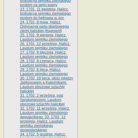
Instrukcya sejmiku ziemskiego
posłom na sejm walny
23. 1701, 11 kwietnia, Halicz.
Instrukcya sejmiku ziemskiego
posłom do hetmana w. kor.
24. 1701, 9 maja, Halicz.
Ordynacya sądu skarbowego
ziemi halickiej (fragment)
25. 1701, 9 sierpnia, Halicz.
Laudum sejmiku ziemskiego
26. 1701, 12 września, Halicz.
Laudum sejmiku ziemskiego
27. 1702, 9 stycznia, Halicz.
Laudum sejmiku ziemskiego
28. 1702, 8 czerwca, Halicz.
Laudum sejmiku ziemskiego
29. 1702, 6 lipca, Halicz.
Laudum sejmiku ziemskiego
30. 1702, 18 lipca, obóz między
Jabłonowem a Kąkolnikami.
Laudum obozowe szlachty
halickiej
31. 1702, 2 września, pod
Sandomierzem. Laudum
obozowe szlachty halickiej
32. 1702, 11 września, Halicz.
Laudum sejmiku ziemskiego
deputackiego. 33. 1702, 12
września, Halicz. Laudum
sejmiku ziemskiego
gospodarskiego
34. 1702, 5 grudnia, Halicz.