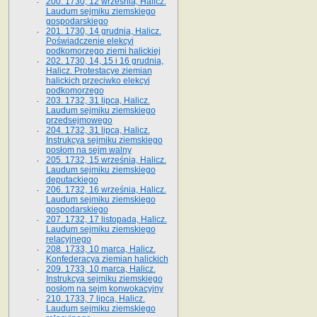
200. 1730, 12 września, Halicz.
Laudum sejmiku ziemskiego
gospodarskiego
201. 1730, 14 grudnia, Halicz.
Poświadczenie elekcyi
podkomorzego ziemi halickiej
202. 1730, 14, 15 i 16 grudnia,
Halicz. Protestacye ziemian
halickich przeciwko elekcyi
podkomorzego
203. 1732, 31 lipca, Halicz.
Laudum sejmiku ziemskiego
przedsejmowego
204. 1732, 31 lipca, Halicz.
Instrukcya sejmiku ziemskiego
posłom na sejm walny
205. 1732, 15 września, Halicz.
Laudum sejmiku ziemskiego
deputackiego
206. 1732, 16 września, Halicz.
Laudum sejmiku ziemskiego
gospodarskiego
207. 1732, 17 listopada, Halicz.
Laudum sejmiku ziemskiego
relacyjnego
208. 1733, 10 marca, Halicz.
Konfederacya ziemian halickich­
209. 1733, 10 marca, Halicz.
Instrukcya sejmiku ziemskiego
posłom na sejm konwokacyjny
210. 1733, 7 lipca, Halicz.
Laudum sejmiku ziemskiego