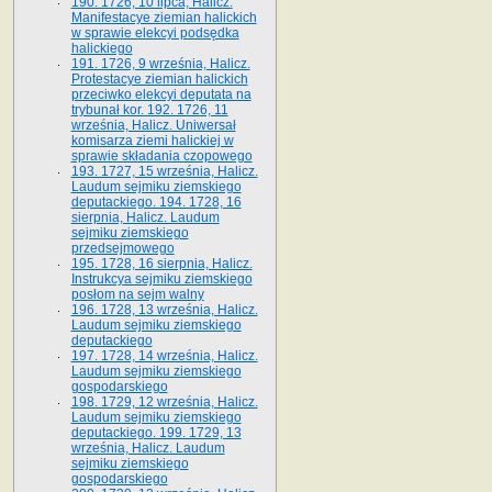
190. 1726, 10 lipca, Halicz.
Manifestacye ziemian halickich
w sprawie elekcyi podsędka
halickiego
191. 1726, 9 września, Halicz.
Protestacye ziemian halickich
przeciwko elekcyi deputata na
trybunał kor. 192. 1726, 11
września, Halicz. Uniwersał
komisarza ziemi halickiej w
sprawie składania czopowego
193. 1727, 15 września, Halicz.
Laudum sejmiku ziemskiego
deputackiego. 194. 1728, 16
sierpnia, Halicz. Laudum
sejmiku ziemskiego
przedsejmowego
195. 1728, 16 sierpnia, Halicz.
Instrukcya sejmiku ziemskiego
posłom na sejm walny
196. 1728, 13 września, Halicz.
Laudum sejmiku ziemskiego
deputackiego
197. 1728, 14 września, Halicz.
Laudum sejmiku ziemskiego
gospodarskiego
198. 1729, 12 września, Halicz.
Laudum sejmiku ziemskiego
deputackiego. 199. 1729, 13
września, Halicz. Laudum
sejmiku ziemskiego
gospodarskiego