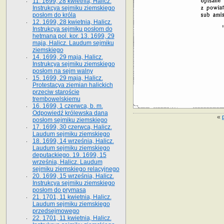
11. 1699, 28 kwietnia, Halicz.
Instrukcya sejmiku ziemskiego
posłom do króla
12. 1699, 28 kwietnia, Halicz.
Instrukcya sejmiku posłom do
hetmana pol. kor. 13. 1699, 29
maja, Halicz. Laudum sejmiku
ziemskiego
14. 1699, 29 maja, Halicz.
Instrukcya sejmiku ziemskiego
posłom na sejm walny
15. 1699, 29 maja, Halicz.
Protestacya ziemian halickich
przeciw staroście
trembowelskiemu
16. 1699, 1 czerwca, b. m.
Odpowiedź królewska dana
«
posłom sejmiku ziemskiego
17. 1699, 30 czerwca, Halicz.
Laudum sejmiku ziemskiego
18. 1699, 14 września, Halicz.
Laudum sejmiku ziemskiego
deputackiego. 19. 1699, 15
września, Halicz. Laudum
sejmiku ziemskiego relacyjnego
20. 1699, 15 września, Halicz.
Instrukcya sejmiku ziemskiego
posłom do prymasa
21. 1701, 11 kwietnia, Halicz.
Laudum sejmiku ziemskiego
przedsejmowego
22. 1701, 11 kwietnia, Halicz.