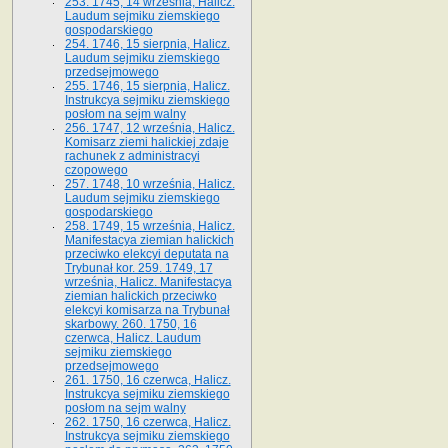
253. 1745, 14 września, Halicz.
Laudum sejmiku ziemskiego
gospodarskiego
254. 1746, 15 sierpnia, Halicz.
Laudum sejmiku ziemskiego
przedsejmowego
255. 1746, 15 sierpnia, Halicz.
Instrukcya sejmiku ziemskiego
posłom na sejm walny
256. 1747, 12 września, Halicz.
Komisarz ziemi halickiej zdaje
rachunek z administracyi
czopowego
257. 1748, 10 września, Halicz.
Laudum sejmiku ziemskiego
gospodarskiego
258. 1749, 15 września, Halicz.
Manifestacya ziemian halickich
przeciwko elekcyi deputata na
Trybunał kor. 259. 1749, 17
września, Halicz. Manifestacya
ziemian halickich przeciwko
elekcyi komisarza na Trybunał
skarbowy. 260. 1750, 16
czerwca, Halicz. Laudum
sejmiku ziemskiego
przedsejmowego
261. 1750, 16 czerwca, Halicz.
Instrukcya sejmiku ziemskiego
posłom na sejm walny
262. 1750, 16 czerwca, Halicz.
Instrukcya sejmiku ziemskiego