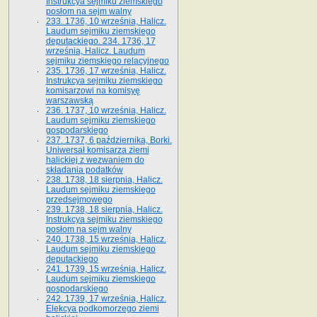
Instrukcya sejmiku ziemskiego
posłom na sejm walny
233. 1736, 10 września, Halicz.
Laudum sejmiku ziemskiego
deputackiego. 234. 1736, 17
września, Halicz. Laudum
sejmiku ziemskiego relacyjnego
235. 1736, 17 września, Halicz.
Instrukcya sejmiku ziemskiego
komisarzowi na komisyę
warszawską
236. 1737, 10 września, Halicz.
Laudum sejmiku ziemskiego
gospodarskiego
237. 1737, 6 października, Borki.
Uniwersał komisarza ziemi
halickiej z wezwaniem do
składania podatków
238. 1738, 18 sierpnia, Halicz.
Laudum sejmiku ziemskiego
przedsejmowego
239. 1738, 18 sierpnia, Halicz.
Instrukcya sejmiku ziemskiego
posłom na sejm walny
240. 1738, 15 września, Halicz.
Laudum sejmiku ziemskiego
deputackiego
241. 1739, 15 września, Halicz.
Laudum sejmiku ziemskiego
gospodarskiego
242. 1739, 17 września, Halicz.
Elekcya podkomorzego ziemi