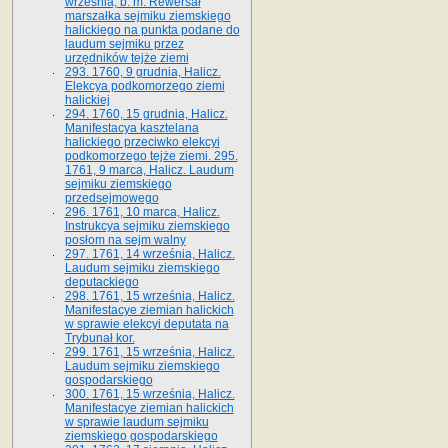
września, b. m. Rewersał
marszałka sejmiku ziemskiego
halickiego na punkta podane do
laudum sejmiku przez
urzędników tejże ziemi
293. 1760, 9 grudnia, Halicz.
Elekcya podkomorzego ziemi
halickiej
294. 1760, 15 grudnia, Halicz.
Manifestacya kasztelana
halickiego przeciwko elekcyi
podkomorzego tejże ziemi. 295.
1761, 9 marca, Halicz. Laudum
sejmiku ziemskiego
przedsejmowego
296. 1761, 10 marca, Halicz.
Instrukcya sejmiku ziemskiego
posłom na sejm walny
297. 1761, 14 września, Halicz.
Laudum sejmiku ziemskiego
deputackiego
298. 1761, 15 września, Halicz.
Manifestacye ziemian halickich
w sprawie elekcyi deputata na
Trybunał kor.
299. 1761, 15 września, Halicz.
Laudum sejmiku ziemskiego
gospodarskiego
300. 1761, 15 września, Halicz.
Manifestacye ziemian halickich
w sprawie laudum sejmiku
ziemskiego gospodarskiego