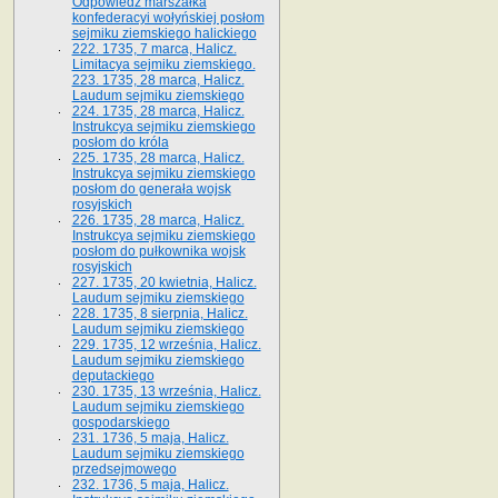
Odpowiedź marszałka
konfederacyi wołyńskiej posłom
sejmiku ziemskiego halickiego
222. 1735, 7 marca, Halicz.
Limitacya sejmiku ziemskiego.
223. 1735, 28 marca, Halicz.
Laudum sejmiku ziemskiego
224. 1735, 28 marca, Halicz.
Instrukcya sejmiku ziemskiego
posłom do króla
225. 1735, 28 marca, Halicz.
Instrukcya sejmiku ziemskiego
posłom do generała wojsk
rosyjskich
226. 1735, 28 marca, Halicz.
Instrukcya sejmiku ziemskiego
posłom do pułkownika wojsk
rosyjskich
227. 1735, 20 kwietnia, Halicz.
Laudum sejmiku ziemskiego
228. 1735, 8 sierpnia, Halicz.
Laudum sejmiku ziemskiego
229. 1735, 12 września, Halicz.
Laudum sejmiku ziemskiego
deputackiego
230. 1735, 13 września, Halicz.
Laudum sejmiku ziemskiego
gospodarskiego
231. 1736, 5 maja, Halicz.
Laudum sejmiku ziemskiego
przedsejmowego
232. 1736, 5 maja, Halicz.