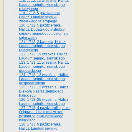
118. 1712, 13 września, Halicz.
Laudum sejmiku ziemskiego
relacyjnego
119. 1712, 5 października,
Halicz. Laudum sejmiku
ziemskiego relacyjnego
120. 1712, 5 października,
Halicz. Dodatek do instrukcyi
sejmiku ziemskiego posłom na
sejm walny
121. 1713, 3 kwietnia, Halicz.
Laudum sejmiku ziemskiego
relacyjnego
122. 1713, 19 czerwca, Halicz.
Laudum sejmiku ziemskiego
123. 1713, 11 września, Halicz.
Laudum sejmiku ziemskiego
deputackiego
124. 1713, 12 września, Halicz.
Laudum sejmiku ziemskiego
gospodarskiego
125. 1713, 12 września, Halicz.
Elekcya pisarza ziemskiego
halickiego
126. 1713, 25 września, Halicz.
Laudum sejmiku ziemskiego
127. 1713, 4 października, b. m.
Odpowiedź hetmana w. kor.
posłom sejmiku ziemskiego
halickiego
128. 1713, 9 października,
Halicz. Laudum sejmiku