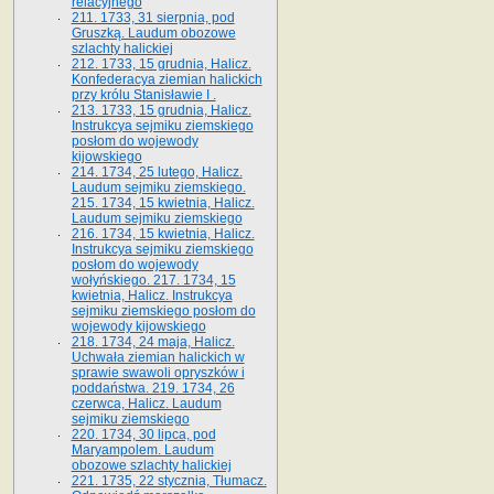
relacyjnego
211. 1733, 31 sierpnia, pod
Gruszką. Laudum obozowe
szlachty halickiej
212. 1733, 15 grudnia, Halicz.
Konfederacya ziemian halickich
przy królu Stanisławie I .
213. 1733, 15 grudnia, Halicz.
Instrukcya sejmiku ziemskiego
posłom do wojewody
kijowskiego
214. 1734, 25 lutego, Halicz.
Laudum sejmiku ziemskiego.
215. 1734, 15 kwietnia, Halicz.
Laudum sejmiku ziemskiego
216. 1734, 15 kwietnia, Halicz.
Instrukcya sejmiku ziemskiego
posłom do wojewody
wołyńskiego. 217. 1734, 15
kwietnia, Halicz. Instrukcya
sejmiku ziemskiego posłom do
wojewody kijowskiego
218. 1734, 24 maja, Halicz.
Uchwała ziemian halickich w
sprawie swawoli opryszków i
poddaństwa. 219. 1734, 26
czerwca, Halicz. Laudum
sejmiku ziemskiego
220. 1734, 30 lipca, pod
Maryampolem. Laudum
obozowe szlachty halickiej
221. 1735, 22 stycznia, Tłumacz.