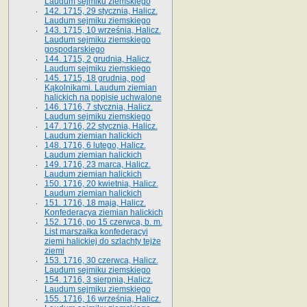
Laudum sejmiku ziemskiego
142. 1715, 29 stycznia, Halicz.
Laudum sejmiku ziemskiego
143. 1715, 10 września, Halicz.
Laudum sejmiku ziemskiego
gospodarskiego
144. 1715, 2 grudnia, Halicz.
Laudum sejmiku ziemskiego
145. 1715, 18 grudnia, pod
Kąkolnikami. Laudum ziemian
halickich na popisie uchwalone
146. 1716, 7 stycznia, Halicz.
Laudum sejmiku ziemskiego
147. 1716, 22 stycznia, Halicz.
Laudum ziemian halickich
148. 1716, 6 lutego, Halicz.
Laudum ziemian halickich
149. 1716, 23 marca, Halicz.
Laudum ziemian halickich
150. 1716, 20 kwietnia, Halicz.
Laudum ziemian halickich
151. 1716, 18 maja, Halicz.
Konfederacya ziemian halickich
152. 1716, po 15 czerwca, b. m.
List marszałka konfederacyi
ziemi halickiej do szlachty tejże
ziemi
153. 1716, 30 czerwca, Halicz.
Laudum sejmiku ziemskiego
154. 1716, 3 sierpnia, Halicz.
Laudum sejmiku ziemskiego
155. 1716, 16 września, Halicz.