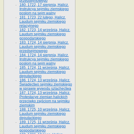
przedsejmowego
180. 1722, 17 sierpnia, Halicz.
Instrukcya sejmiku ziemskiego
posłom na sejm walny
181. 1723, 22 lutego, Halicz.
Laudum sejmiku ziemskiego
relacyjnego
182. 1723, 14 września, Halicz.
Laudum sejmiku ziemskiego
gospodarskiego
183. 1724, 14 sierpnia, Halicz.
Laudum sejmiku ziemskiego
przedsejmowego
184. 1724, 14 sierpnia, Halicz.
Instrukcya sejmiku ziemskiego
posłom na sejm walny
185. 1724, 11 września, Halicz.
Laudum sejmiku ziemskiego
deputackiego
186. 1724, 13 września, Halicz.
Świadectwo sejmiku ziemskiego
w sprawie wywodu szlachectwa
187. 1724, 13 września, Halicz.
Protestacye ziemian halickich
przeciwko zajściom na sejmiku
ziemskim
188. 1725, 10 września, Halicz.
Laudum sejmiku ziemskiego
deputackiego
189. 1725, 11 września, Halicz.
Laudum sejmiku ziemskiego
gospodarskiego