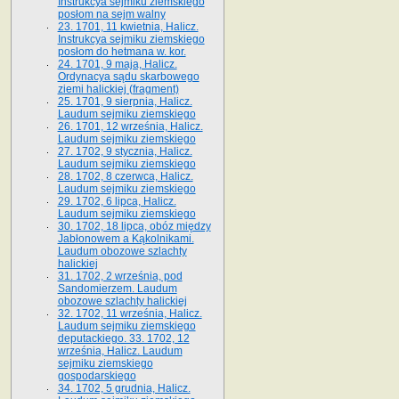
Instrukcya sejmiku ziemskiego
posłom na sejm walny
23. 1701, 11 kwietnia, Halicz.
Instrukcya sejmiku ziemskiego
posłom do hetmana w. kor.
24. 1701, 9 maja, Halicz.
Ordynacya sądu skarbowego
ziemi halickiej (fragment)
25. 1701, 9 sierpnia, Halicz.
Laudum sejmiku ziemskiego
26. 1701, 12 września, Halicz.
Laudum sejmiku ziemskiego
27. 1702, 9 stycznia, Halicz.
Laudum sejmiku ziemskiego
28. 1702, 8 czerwca, Halicz.
Laudum sejmiku ziemskiego
29. 1702, 6 lipca, Halicz.
Laudum sejmiku ziemskiego
30. 1702, 18 lipca, obóz między
Jabłonowem a Kąkolnikami.
Laudum obozowe szlachty
halickiej
31. 1702, 2 września, pod
Sandomierzem. Laudum
obozowe szlachty halickiej
32. 1702, 11 września, Halicz.
Laudum sejmiku ziemskiego
deputackiego. 33. 1702, 12
września, Halicz. Laudum
sejmiku ziemskiego
gospodarskiego
34. 1702, 5 grudnia, Halicz.