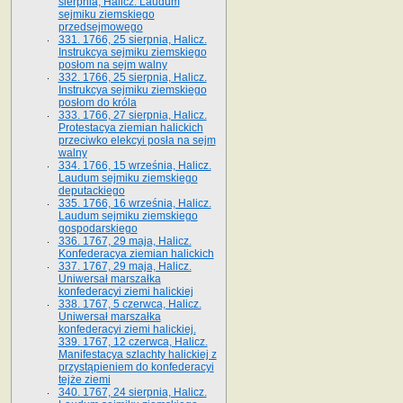
sierpnia, Halicz. Laudum
sejmiku ziemskiego
przedsejmowego
331. 1766, 25 sierpnia, Halicz.
Instrukcya sejmiku ziemskiego
posłom na sejm walny
332. 1766, 25 sierpnia, Halicz.
Instrukcya sejmiku ziemskiego
posłom do króla
333. 1766, 27 sierpnia, Halicz.
Protestacya ziemian halickich
przeciwko elekcyi posła na sejm
walny
334. 1766, 15 września, Halicz.
Laudum sejmiku ziemskiego
deputackiego
335. 1766, 16 września, Halicz.
Laudum sejmiku ziemskiego
gospodarskiego
336. 1767, 29 maja, Halicz.
Konfederacya ziemian halickich
337. 1767, 29 maja, Halicz.
Uniwersał marszałka
konfederacyi ziemi halickiej
338. 1767, 5 czerwca, Halicz.
Uniwersał marszałka
konfederacyi ziemi halickiej.
339. 1767, 12 czerwca, Halicz.
Manifestacya szlachty halickiej z
przystąpieniem do konfederacyi
tejże ziemi
340. 1767, 24 sierpnia, Halicz.