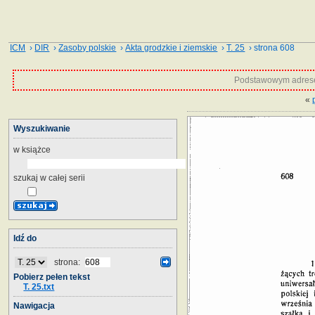
ICM
›
DIR
›
Zasoby polskie
›
Akta grodzkie i ziemskie
›
T. 25
› strona 608
Podstawowym adrese
«
Wyszukiwanie
w książce
szukaj w całej serii
Idź do
strona:
Pobierz pełen tekst
T. 25.txt
Nawigacja