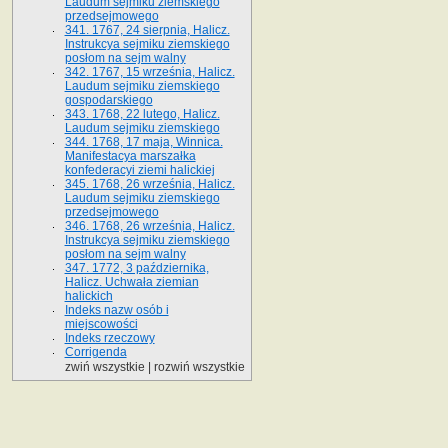
Laudum sejmiku ziemskiego
przedsejmowego
341. 1767, 24 sierpnia, Halicz.
Instrukcya sejmiku ziemskiego
posłom na sejm walny
342. 1767, 15 września, Halicz.
Laudum sejmiku ziemskiego
gospodarskiego
343. 1768, 22 lutego, Halicz.
Laudum sejmiku ziemskiego
344. 1768, 17 maja, Winnica.
Manifestacya marszałka
konfederacyi ziemi halickiej
345. 1768, 26 września, Halicz.
Laudum sejmiku ziemskiego
przedsejmowego
346. 1768, 26 września, Halicz.
Instrukcya sejmiku ziemskiego
posłom na sejm walny
347. 1772, 3 października,
Halicz. Uchwała ziemian
halickich
Indeks nazw osób i
miejscowości
Indeks rzeczowy
Corrigenda
zwiń wszystkie
|
rozwiń wszystkie