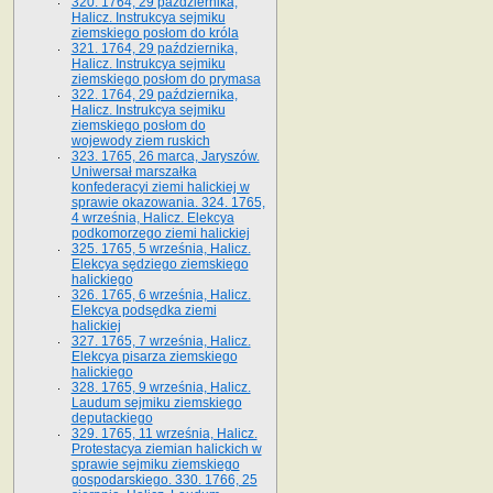
320. 1764, 29 października,
Halicz. Instrukcya sejmiku
ziemskiego posłom do króla
321. 1764, 29 października,
Halicz. Instrukcya sejmiku
ziemskiego posłom do prymasa
322. 1764, 29 października,
Halicz. Instrukcya sejmiku
ziemskiego posłom do
wojewody ziem ruskich
323. 1765, 26 marca, Jaryszów.
Uniwersał marszałka
konfederacyi ziemi halickiej w
sprawie okazowania. 324. 1765,
4 września, Halicz. Elekcya
podkomorzego ziemi halickiej
325. 1765, 5 września, Halicz.
Elekcya sędziego ziemskiego
halickiego
326. 1765, 6 września, Halicz.
Elekcya podsędka ziemi
halickiej
327. 1765, 7 września, Halicz.
Elekcya pisarza ziemskiego
halickiego
328. 1765, 9 września, Halicz.
Laudum sejmiku ziemskiego
deputackiego
329. 1765, 11 września, Halicz.
Protestacya ziemian halickich w
sprawie sejmiku ziemskiego
gospodarskiego. 330. 1766, 25