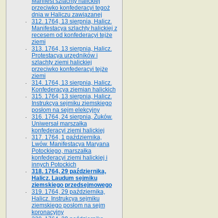
Manifest szlachty halickiej
przeciwko konfederacyi tegoż
dnia w Haliczu zawiązanej
312. 1764, 13 sierpnia, Halicz.
Manifestacya szlachty halickiej z
recesem od konfederacyi tejże
ziemi
313. 1764, 13 sierpnia, Halicz.
Protestacya urzędników i
szlachty ziemi halickiej
przeciwko konfederacyi tejże
ziemi
314. 1764, 13 sierpnia, Halicz.
Konfederacya ziemian halickich
315. 1764, 13 sierpnia, Halicz.
Instrukcya sejmiku ziemskiego
posłom na sejm elekcyjny
316. 1764, 24 sierpnia, Żuków.
Uniwersał marszałka
konfederacyi ziemi halickiej
317. 1764, 1 października,
Lwów. Manifestacya Maryana
Potockiego, marszałka
konfederacyi ziemi halickiej i
innych Potockich
318. 1764, 29 października,
Halicz. Laudum sejmiku
ziemskiego przedsejmowego
319. 1764, 29 października,
Halicz. Instrukcya sejmiku
ziemskiego posłom na sejm
koronacyjny