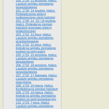
200. 1730, 12 września, Halicz.
Laudum sejmiku ziemskiego
gospodarskiego
201. 1730, 14 grudnia, Halicz.
Poświadczenie elekcyi
podkomorzego ziemi halickiej
202. 1730, 14, 15 i 16 grudnia,
Halicz. Protestacye ziemian
halickich przeciwko elekcyi
podkomorzego
203. 1732, 31 lipca, Halicz.
Laudum sejmiku ziemskiego
przedsejmowego
204. 1732, 31 lipca, Halicz.
Instrukcya sejmiku ziemskiego
posłom na sejm walny
205. 1732, 15 września, Halicz.
Laudum sejmiku ziemskiego
deputackiego
206. 1732, 16 września, Halicz.
Laudum sejmiku ziemskiego
gospodarskiego
207. 1732, 17 listopada, Halicz.
Laudum sejmiku ziemskiego
relacyjnego
208. 1733, 10 marca, Halicz.
Konfederacya ziemian halickich­
209. 1733, 10 marca, Halicz.
Instrukcya sejmiku ziemskiego
posłom na sejm konwokacyjny
210. 1733, 7 lipca, Halicz.
Laudum sejmiku ziemskiego