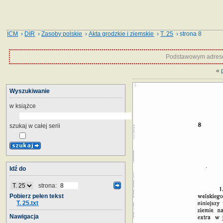
ICM
›
DIR
›
Zasoby polskie
›
Akta grodzkie i ziemskie
›
T. 25
› strona 8
Podstawowym adrese
«
Wyszukiwanie
w książce
szukaj w całej serii
Idź do
strona:
Pobierz pełen tekst
T. 25.txt
Nawigacja