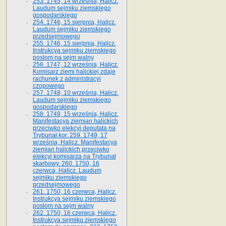
253. 1745, 14 września, Halicz.
Laudum sejmiku ziemskiego
gospodarskiego
254. 1746, 15 sierpnia, Halicz.
Laudum sejmiku ziemskiego
przedsejmowego
255. 1746, 15 sierpnia, Halicz.
Instrukcya sejmiku ziemskiego
posłom na sejm walny
256. 1747, 12 września, Halicz.
Komisarz ziemi halickiej zdaje
rachunek z administracyi
czopowego
257. 1748, 10 września, Halicz.
Laudum sejmiku ziemskiego
gospodarskiego
258. 1749, 15 września, Halicz.
Manifestacya ziemian halickich
przeciwko elekcyi deputata na
Trybunał kor. 259. 1749, 17
września, Halicz. Manifestacya
ziemian halickich przeciwko
elekcyi komisarza na Trybunał
skarbowy. 260. 1750, 16
czerwca, Halicz. Laudum
sejmiku ziemskiego
przedsejmowego
261. 1750, 16 czerwca, Halicz.
Instrukcya sejmiku ziemskiego
posłom na sejm walny
262. 1750, 16 czerwca, Halicz.
Instrukcya sejmiku ziemskiego