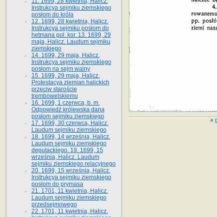
11. 1699, 28 kwietnia, Halicz.
Instrukcya sejmiku ziemskiego
posłom do króla
12. 1699, 28 kwietnia, Halicz.
Instrukcya sejmiku posłom do
hetmana pol. kor. 13. 1699, 29
maja, Halicz. Laudum sejmiku
ziemskiego
14. 1699, 29 maja, Halicz.
Instrukcya sejmiku ziemskiego
posłom na sejm walny
15. 1699, 29 maja, Halicz.
Protestacya ziemian halickich
przeciw staroście
trembowelskiemu
16. 1699, 1 czerwca, b. m.
Odpowiedź królewska dana
posłom sejmiku ziemskiego
«
17. 1699, 30 czerwca, Halicz.
Laudum sejmiku ziemskiego
18. 1699, 14 września, Halicz.
Laudum sejmiku ziemskiego
deputackiego. 19. 1699, 15
września, Halicz. Laudum
sejmiku ziemskiego relacyjnego
20. 1699, 15 września, Halicz.
Instrukcya sejmiku ziemskiego
posłom do prymasa
21. 1701, 11 kwietnia, Halicz.
Laudum sejmiku ziemskiego
przedsejmowego
22. 1701, 11 kwietnia, Halicz.