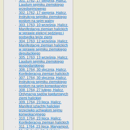
301. 1762, 17 sierpnia, Halicz.
Laudum sejmiku ziemskiego
przedsejmowego
302. 1762, 17 sierpnia, Halicz.
Instrukcya sejmiku ziemskiego
posłom na sejm walny
303. 1763, 10 września, Halicz.
Manifestacya ziemian halickich
w sprawie elekcyi sędziego i
podsędka tejże ziemi
304. 1763, 12 września, Halicz.
Manifestacye ziemian halickich
w sprawie sejmiku ziemskiego
deputackiego
305. 1763, 13 września, Halicz.
Laudum sejmiku ziemskiego
gospodarskiego
306. 1764, 30 stycznia, Halicz.
Konfederacya ziemian halickich
307. 1764, 30 stycznia, Halicz.
Instrukcya sejmiku ziemskiego
posłom na sejm konwokacyjny
308. 1764, 27 lutego, Halicz.
Ordynacya sądów kapturowych
ziemi halickiej
309. 1764, 23 lipca, Halicz.
Manifest szlachty halickiej
przeciwko uchwałom sejmu
konwokacyjnego
310. 1764, 23 lipca, Halicz.
Konfederacya ziemian halickich
311. 1764, 23 lipca, Maryampol.