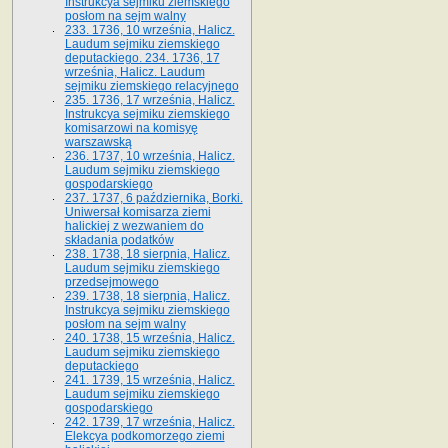
Instrukcya sejmiku ziemskiego
posłom na sejm walny
233. 1736, 10 września, Halicz.
Laudum sejmiku ziemskiego
deputackiego. 234. 1736, 17
września, Halicz. Laudum
sejmiku ziemskiego relacyjnego
235. 1736, 17 września, Halicz.
Instrukcya sejmiku ziemskiego
komisarzowi na komisyę
warszawską
236. 1737, 10 września, Halicz.
Laudum sejmiku ziemskiego
gospodarskiego
237. 1737, 6 października, Borki.
Uniwersał komisarza ziemi
halickiej z wezwaniem do
składania podatków
238. 1738, 18 sierpnia, Halicz.
Laudum sejmiku ziemskiego
przedsejmowego
239. 1738, 18 sierpnia, Halicz.
Instrukcya sejmiku ziemskiego
posłom na sejm walny
240. 1738, 15 września, Halicz.
Laudum sejmiku ziemskiego
deputackiego
241. 1739, 15 września, Halicz.
Laudum sejmiku ziemskiego
gospodarskiego
242. 1739, 17 września, Halicz.
Elekcya podkomorzego ziemi