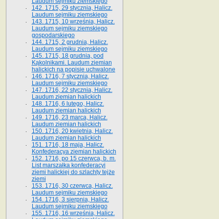
Laudum sejmiku ziemskiego
142. 1715, 29 stycznia, Halicz.
Laudum sejmiku ziemskiego
143. 1715, 10 września, Halicz.
Laudum sejmiku ziemskiego
gospodarskiego
144. 1715, 2 grudnia, Halicz.
Laudum sejmiku ziemskiego
145. 1715, 18 grudnia, pod
Kąkolnikami. Laudum ziemian
halickich na popisie uchwalone
146. 1716, 7 stycznia, Halicz.
Laudum sejmiku ziemskiego
147. 1716, 22 stycznia, Halicz.
Laudum ziemian halickich
148. 1716, 6 lutego, Halicz.
Laudum ziemian halickich
149. 1716, 23 marca, Halicz.
Laudum ziemian halickich
150. 1716, 20 kwietnia, Halicz.
Laudum ziemian halickich
151. 1716, 18 maja, Halicz.
Konfederacya ziemian halickich
152. 1716, po 15 czerwca, b. m.
List marszałka konfederacyi
ziemi halickiej do szlachty tejże
ziemi
153. 1716, 30 czerwca, Halicz.
Laudum sejmiku ziemskiego
154. 1716, 3 sierpnia, Halicz.
Laudum sejmiku ziemskiego
155. 1716, 16 września, Halicz.