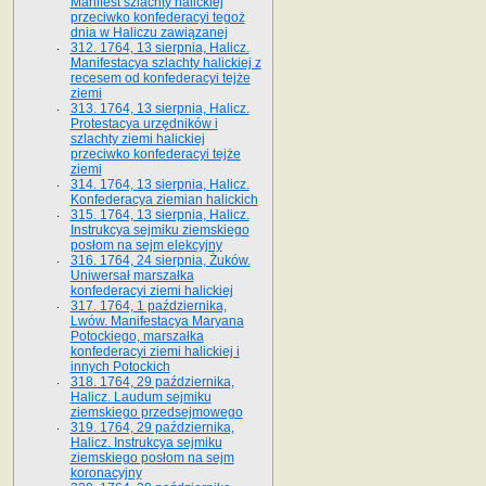
Manifest szlachty halickiej
przeciwko konfederacyi tegoż
dnia w Haliczu zawiązanej
312. 1764, 13 sierpnia, Halicz.
Manifestacya szlachty halickiej z
recesem od konfederacyi tejże
ziemi
313. 1764, 13 sierpnia, Halicz.
Protestacya urzędników i
szlachty ziemi halickiej
przeciwko konfederacyi tejże
ziemi
314. 1764, 13 sierpnia, Halicz.
Konfederacya ziemian halickich
315. 1764, 13 sierpnia, Halicz.
Instrukcya sejmiku ziemskiego
posłom na sejm elekcyjny
316. 1764, 24 sierpnia, Żuków.
Uniwersał marszałka
konfederacyi ziemi halickiej
317. 1764, 1 października,
Lwów. Manifestacya Maryana
Potockiego, marszałka
konfederacyi ziemi halickiej i
innych Potockich
318. 1764, 29 października,
Halicz. Laudum sejmiku
ziemskiego przedsejmowego
319. 1764, 29 października,
Halicz. Instrukcya sejmiku
ziemskiego posłom na sejm
koronacyjny