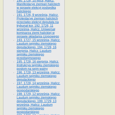
190. 1726, 10 lipca, Halicz.
Manifestacye ziemian halickich
w sprawie elekcyi podsędka
halickiego
191. 1726, 9 września, Halicz.
Protestacye ziemian halickich
przeciwko elekcyi deputata na
trybunał kor. 192. 1726, 11
września, Halicz. Uniwersał
komisarza ziemi halickiej w
sprawie składania czopowego
193. 1727, 15 września, Halicz.
Laudum sejmiku ziemskiego
deputackiego. 194. 1728, 16
sierpnia, Halicz. Laudum
sejmiku ziemskiego
przedsejmowego
195. 1728, 16 sierpnia, Halicz.
Instrukcya sejmiku ziemskiego
posłom na sejm walny
196. 1728, 13 września, Halicz.
Laudum sejmiku ziemskiego
deputackiego
197. 1728, 14 września, Halicz.
Laudum sejmiku ziemskiego
gospodarskiego
198. 1729, 12 września, Halicz.
Laudum sejmiku ziemskiego
deputackiego. 199. 1729, 13
września, Halicz. Laudum
sejmiku ziemskiego
gospodarskiego