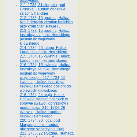
relacyjnego
211. 1733, 31 sierpnia, pod
Gruszką. Laudum obozowe
szlachty halickiej
212. 1733, 15 grudnia, Halicz.
Konfederacya ziemian halickich
przy królu Stanisławie I .
213. 1733, 15 grudnia, Halicz.
Instrukcya sejmiku ziemskiego
posłom do wojewody
kijowskiego
214. 1734, 25 lutego, Halicz.
Laudum sejmiku ziemskiego.
215. 1734, 15 kwietnia, Halicz.
Laudum sejmiku ziemskiego
216. 1734, 15 kwietnia, Halicz.
Instrukcya sejmiku ziemskiego
posłom do wojewody
wołyńskiego. 217. 1734, 15
kwietnia, Halicz. Instrukcya
sejmiku ziemskiego posłom do
wojewody kijowskiego
218. 1734, 24 maja, Halicz.
Uchwała ziemian halickich w
sprawie swawoli opryszków i
poddaństwa. 219. 1734, 26
czerwca, Halicz. Laudum
sejmiku ziemskiego
220. 1734, 30 lipca, pod
Maryampolem. Laudum
obozowe szlachty halickiej
221. 1735, 22 stycznia, Tłumacz.