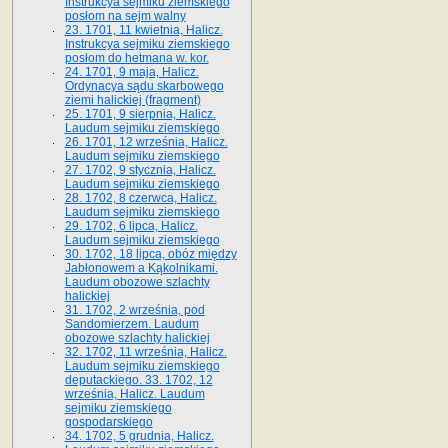
Instrukcya sejmiku ziemskiego
posłom na sejm walny
23. 1701, 11 kwietnia, Halicz.
Instrukcya sejmiku ziemskiego
posłom do hetmana w. kor.
24. 1701, 9 maja, Halicz.
Ordynacya sądu skarbowego
ziemi halickiej (fragment)
25. 1701, 9 sierpnia, Halicz.
Laudum sejmiku ziemskiego
26. 1701, 12 września, Halicz.
Laudum sejmiku ziemskiego
27. 1702, 9 stycznia, Halicz.
Laudum sejmiku ziemskiego
28. 1702, 8 czerwca, Halicz.
Laudum sejmiku ziemskiego
29. 1702, 6 lipca, Halicz.
Laudum sejmiku ziemskiego
30. 1702, 18 lipca, obóz między
Jabłonowem a Kąkolnikami.
Laudum obozowe szlachty
halickiej
31. 1702, 2 września, pod
Sandomierzem. Laudum
obozowe szlachty halickiej
32. 1702, 11 września, Halicz.
Laudum sejmiku ziemskiego
deputackiego. 33. 1702, 12
września, Halicz. Laudum
sejmiku ziemskiego
gospodarskiego
34. 1702, 5 grudnia, Halicz.