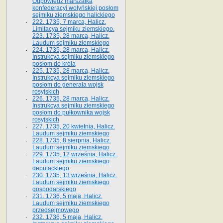
Odpowiedź marszałka
konfederacyi wołyńskiej posłom
sejmiku ziemskiego halickiego
222. 1735, 7 marca, Halicz.
Limitacya sejmiku ziemskiego.
223. 1735, 28 marca, Halicz.
Laudum sejmiku ziemskiego
224. 1735, 28 marca, Halicz.
Instrukcya sejmiku ziemskiego
posłom do króla
225. 1735, 28 marca, Halicz.
Instrukcya sejmiku ziemskiego
posłom do generała wojsk
rosyjskich
226. 1735, 28 marca, Halicz.
Instrukcya sejmiku ziemskiego
posłom do pułkownika wojsk
rosyjskich
227. 1735, 20 kwietnia, Halicz.
Laudum sejmiku ziemskiego
228. 1735, 8 sierpnia, Halicz.
Laudum sejmiku ziemskiego
229. 1735, 12 września, Halicz.
Laudum sejmiku ziemskiego
deputackiego
230. 1735, 13 września, Halicz.
Laudum sejmiku ziemskiego
gospodarskiego
231. 1736, 5 maja, Halicz.
Laudum sejmiku ziemskiego
przedsejmowego
232. 1736, 5 maja, Halicz.