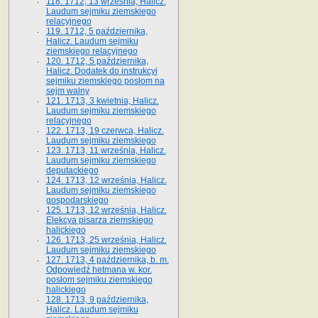
118. 1712, 13 września, Halicz.
Laudum sejmiku ziemskiego
relacyjnego
119. 1712, 5 października,
Halicz. Laudum sejmiku
ziemskiego relacyjnego
120. 1712, 5 października,
Halicz. Dodatek do instrukcyi
sejmiku ziemskiego posłom na
sejm walny
121. 1713, 3 kwietnia, Halicz.
Laudum sejmiku ziemskiego
relacyjnego
122. 1713, 19 czerwca, Halicz.
Laudum sejmiku ziemskiego
123. 1713, 11 września, Halicz.
Laudum sejmiku ziemskiego
deputackiego
124. 1713, 12 września, Halicz.
Laudum sejmiku ziemskiego
gospodarskiego
125. 1713, 12 września, Halicz.
Elekcya pisarza ziemskiego
halickiego
126. 1713, 25 września, Halicz.
Laudum sejmiku ziemskiego
127. 1713, 4 października, b. m.
Odpowiedź hetmana w. kor.
posłom sejmiku ziemskiego
halickiego
128. 1713, 9 października,
Halicz. Laudum sejmiku