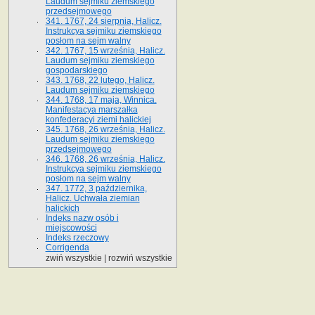
Laudum sejmiku ziemskiego
przedsejmowego
341. 1767, 24 sierpnia, Halicz.
Instrukcya sejmiku ziemskiego
posłom na sejm walny
342. 1767, 15 września, Halicz.
Laudum sejmiku ziemskiego
gospodarskiego
343. 1768, 22 lutego, Halicz.
Laudum sejmiku ziemskiego
344. 1768, 17 maja, Winnica.
Manifestacya marszałka
konfederacyi ziemi halickiej
345. 1768, 26 września, Halicz.
Laudum sejmiku ziemskiego
przedsejmowego
346. 1768, 26 września, Halicz.
Instrukcya sejmiku ziemskiego
posłom na sejm walny
347. 1772, 3 października,
Halicz. Uchwała ziemian
halickich
Indeks nazw osób i
miejscowości
Indeks rzeczowy
Corrigenda
zwiń wszystkie
|
rozwiń wszystkie