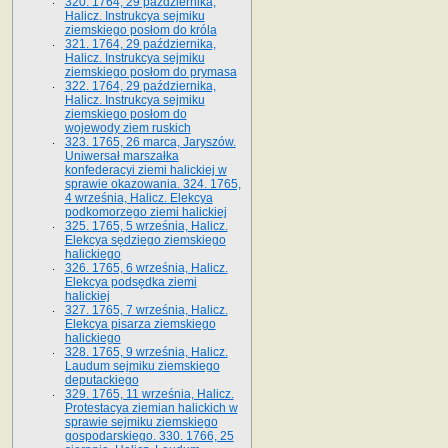
320. 1764, 29 października,
Halicz. Instrukcya sejmiku
ziemskiego posłom do króla
321. 1764, 29 października,
Halicz. Instrukcya sejmiku
ziemskiego posłom do prymasa
322. 1764, 29 października,
Halicz. Instrukcya sejmiku
ziemskiego posłom do
wojewody ziem ruskich
323. 1765, 26 marca, Jaryszów.
Uniwersał marszałka
konfederacyi ziemi halickiej w
sprawie okazowania. 324. 1765,
4 września, Halicz. Elekcya
podkomorzego ziemi halickiej
325. 1765, 5 września, Halicz.
Elekcya sędziego ziemskiego
halickiego
326. 1765, 6 września, Halicz.
Elekcya podsędka ziemi
halickiej
327. 1765, 7 września, Halicz.
Elekcya pisarza ziemskiego
halickiego
328. 1765, 9 września, Halicz.
Laudum sejmiku ziemskiego
deputackiego
329. 1765, 11 września, Halicz.
Protestacya ziemian halickich w
sprawie sejmiku ziemskiego
gospodarskiego. 330. 1766, 25