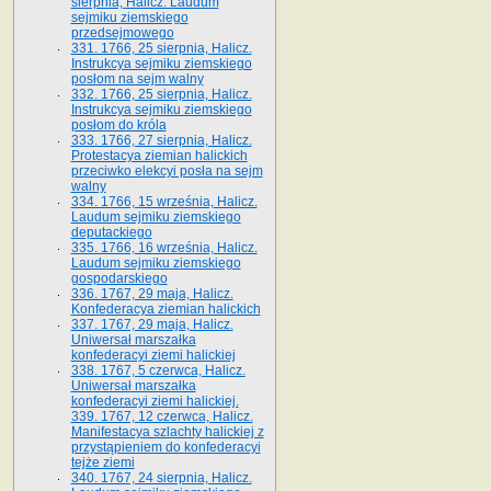
sierpnia, Halicz. Laudum
sejmiku ziemskiego
przedsejmowego
331. 1766, 25 sierpnia, Halicz.
Instrukcya sejmiku ziemskiego
posłom na sejm walny
332. 1766, 25 sierpnia, Halicz.
Instrukcya sejmiku ziemskiego
posłom do króla
333. 1766, 27 sierpnia, Halicz.
Protestacya ziemian halickich
przeciwko elekcyi posła na sejm
walny
334. 1766, 15 września, Halicz.
Laudum sejmiku ziemskiego
deputackiego
335. 1766, 16 września, Halicz.
Laudum sejmiku ziemskiego
gospodarskiego
336. 1767, 29 maja, Halicz.
Konfederacya ziemian halickich
337. 1767, 29 maja, Halicz.
Uniwersał marszałka
konfederacyi ziemi halickiej
338. 1767, 5 czerwca, Halicz.
Uniwersał marszałka
konfederacyi ziemi halickiej.
339. 1767, 12 czerwca, Halicz.
Manifestacya szlachty halickiej z
przystąpieniem do konfederacyi
tejże ziemi
340. 1767, 24 sierpnia, Halicz.