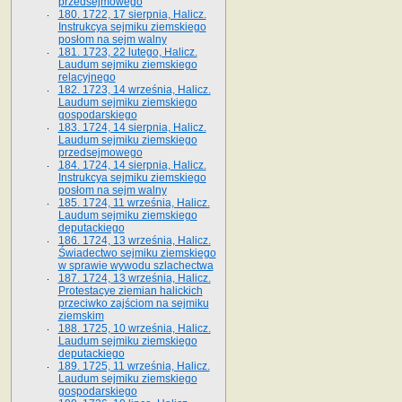
przedsejmowego
180. 1722, 17 sierpnia, Halicz.
Instrukcya sejmiku ziemskiego
posłom na sejm walny
181. 1723, 22 lutego, Halicz.
Laudum sejmiku ziemskiego
relacyjnego
182. 1723, 14 września, Halicz.
Laudum sejmiku ziemskiego
gospodarskiego
183. 1724, 14 sierpnia, Halicz.
Laudum sejmiku ziemskiego
przedsejmowego
184. 1724, 14 sierpnia, Halicz.
Instrukcya sejmiku ziemskiego
posłom na sejm walny
185. 1724, 11 września, Halicz.
Laudum sejmiku ziemskiego
deputackiego
186. 1724, 13 września, Halicz.
Świadectwo sejmiku ziemskiego
w sprawie wywodu szlachectwa
187. 1724, 13 września, Halicz.
Protestacye ziemian halickich
przeciwko zajściom na sejmiku
ziemskim
188. 1725, 10 września, Halicz.
Laudum sejmiku ziemskiego
deputackiego
189. 1725, 11 września, Halicz.
Laudum sejmiku ziemskiego
gospodarskiego