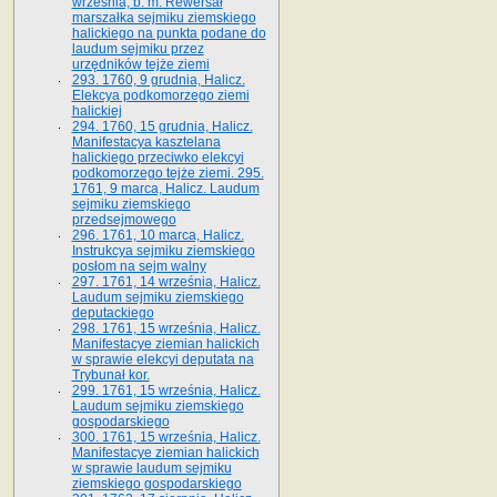
września, b. m. Rewersał
marszałka sejmiku ziemskiego
halickiego na punkta podane do
laudum sejmiku przez
urzędników tejże ziemi
293. 1760, 9 grudnia, Halicz.
Elekcya podkomorzego ziemi
halickiej
294. 1760, 15 grudnia, Halicz.
Manifestacya kasztelana
halickiego przeciwko elekcyi
podkomorzego tejże ziemi. 295.
1761, 9 marca, Halicz. Laudum
sejmiku ziemskiego
przedsejmowego
296. 1761, 10 marca, Halicz.
Instrukcya sejmiku ziemskiego
posłom na sejm walny
297. 1761, 14 września, Halicz.
Laudum sejmiku ziemskiego
deputackiego
298. 1761, 15 września, Halicz.
Manifestacye ziemian halickich
w sprawie elekcyi deputata na
Trybunał kor.
299. 1761, 15 września, Halicz.
Laudum sejmiku ziemskiego
gospodarskiego
300. 1761, 15 września, Halicz.
Manifestacye ziemian halickich
w sprawie laudum sejmiku
ziemskiego gospodarskiego