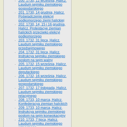
200. 1730, 12 września, Halicz.
Laudum sejmiku ziemskiego
gospodarskiego
201. 1730, 14 grudnia, Halicz.
Poświadczenie elekcyi
podkomorzego ziemi halickiej
202. 1730, 14, 15 i 16 grudnia,
Halicz. Protestacye ziemian
halickich przeciwko elekcyi
podkomorzego
203. 1732, 31 lipca, Halicz.
Laudum sejmiku ziemskiego
przedsejmowego
204. 1732, 31 lipca, Halicz.
Instrukcya sejmiku ziemskiego
posłom na sejm walny
205. 1732, 15 września, Halicz.
Laudum sejmiku ziemskiego
deputackiego
206. 1732, 16 września, Halicz.
Laudum sejmiku ziemskiego
gospodarskiego
207. 1732, 17 listopada, Halicz.
Laudum sejmiku ziemskiego
relacyjnego
208. 1733, 10 marca, Halicz.
Konfederacya ziemian halickich­
209. 1733, 10 marca, Halicz.
Instrukcya sejmiku ziemskiego
posłom na sejm konwokacyjny
210. 1733, 7 lipca, Halicz.
Laudum sejmiku ziemskiego