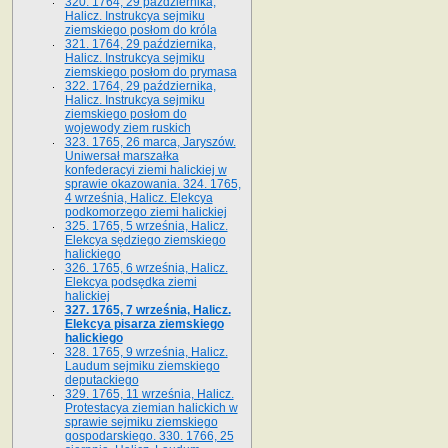
320. 1764, 29 października,
Halicz. Instrukcya sejmiku
ziemskiego posłom do króla
321. 1764, 29 października,
Halicz. Instrukcya sejmiku
ziemskiego posłom do prymasa
322. 1764, 29 października,
Halicz. Instrukcya sejmiku
ziemskiego posłom do
wojewody ziem ruskich
323. 1765, 26 marca, Jaryszów.
Uniwersał marszałka
konfederacyi ziemi halickiej w
sprawie okazowania. 324. 1765,
4 września, Halicz. Elekcya
podkomorzego ziemi halickiej
325. 1765, 5 września, Halicz.
Elekcya sędziego ziemskiego
halickiego
326. 1765, 6 września, Halicz.
Elekcya podsędka ziemi
halickiej
327. 1765, 7 września, Halicz.
Elekcya pisarza ziemskiego
halickiego
328. 1765, 9 września, Halicz.
Laudum sejmiku ziemskiego
deputackiego
329. 1765, 11 września, Halicz.
Protestacya ziemian halickich w
sprawie sejmiku ziemskiego
gospodarskiego. 330. 1766, 25