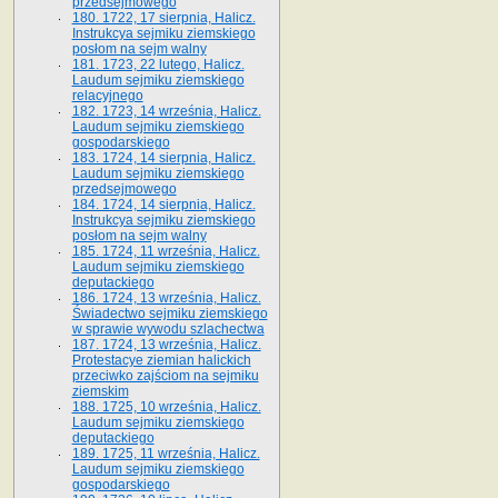
przedsejmowego
180. 1722, 17 sierpnia, Halicz.
Instrukcya sejmiku ziemskiego
posłom na sejm walny
181. 1723, 22 lutego, Halicz.
Laudum sejmiku ziemskiego
relacyjnego
182. 1723, 14 września, Halicz.
Laudum sejmiku ziemskiego
gospodarskiego
183. 1724, 14 sierpnia, Halicz.
Laudum sejmiku ziemskiego
przedsejmowego
184. 1724, 14 sierpnia, Halicz.
Instrukcya sejmiku ziemskiego
posłom na sejm walny
185. 1724, 11 września, Halicz.
Laudum sejmiku ziemskiego
deputackiego
186. 1724, 13 września, Halicz.
Świadectwo sejmiku ziemskiego
w sprawie wywodu szlachectwa
187. 1724, 13 września, Halicz.
Protestacye ziemian halickich
przeciwko zajściom na sejmiku
ziemskim
188. 1725, 10 września, Halicz.
Laudum sejmiku ziemskiego
deputackiego
189. 1725, 11 września, Halicz.
Laudum sejmiku ziemskiego
gospodarskiego