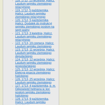
118. 1712, 13 września, Halicz.
Laudum sejmiku ziemskiego
relacyjnego
119. 1712, 5 października,
Halicz. Laudum sejmiku
ziemskiego relacyjnego
120. 1712, 5 października,
Halicz. Dodatek do instrukcyi
sejmiku ziemskiego posłom na
sejm walny
121. 1713, 3 kwietnia, Halicz.
Laudum sejmiku ziemskiego
relacyjnego
122. 1713, 19 czerwca, Halicz.
Laudum sejmiku ziemskiego
123. 1713, 11 września, Halicz.
Laudum sejmiku ziemskiego
deputackiego
124. 1713, 12 września, Halicz.
Laudum sejmiku ziemskiego
gospodarskiego
125. 1713, 12 września, Halicz.
Elekcya pisarza ziemskiego
halickiego
126. 1713, 25 września, Halicz.
Laudum sejmiku ziemskiego
127. 1713, 4 października, b. m.
Odpowiedź hetmana w. kor.
posłom sejmiku ziemskiego
halickiego
128. 1713, 9 października,
Halicz. Laudum sejmiku