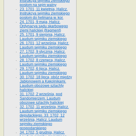
Instrukcya sejmiku ziemskiego
posłom na sejm walny
23. 1701, 11 kwietnia, Halicz.
Instrukcya sejmiku ziemskiego
posłom do hetmana w. kor.
24. 1701, 9 maja, Halicz.
Ordynacya sądu skarbowego
ziemi halickiej (fragment)
25. 1701, 9 sierpnia, Halicz.
Laudum sejmiku ziemskiego
26. 1701, 12 września, Halicz.
Laudum sejmiku ziemskiego
27. 1702, 9 stycznia, Halicz.
Laudum sejmiku ziemskiego
28. 1702, 8 czerwca, Halicz.
Laudum sejmiku ziemskiego
29. 1702, 6 lipca, Halicz.
Laudum sejmiku ziemskiego
30. 1702, 18 lipca, obóz między
Jabłonowem a Kąkolnikami.
Laudum obozowe szlachty
halickiej
31. 1702, 2 września, pod
Sandomierzem. Laudum
obozowe szlachty halickiej
32. 1702, 11 września, Halicz.
Laudum sejmiku ziemskiego
deputackiego. 33. 1702, 12
września, Halicz. Laudum
sejmiku ziemskiego
gospodarskiego
34. 1702, 5 grudnia, Halicz.