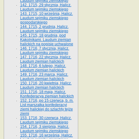
Laudum sejmiku ziemskiego
142. 1715, 29 stycznia, Halicz.
Laudum sejmiku ziemskiego
143. 1715, 10 września, Halicz.
Laudum sejmiku ziemskiego
gospodarskiego
144. 1715, 2 grudnia, Halicz.
Laudum sejmiku ziemskiego
145. 1715, 18 grudnia, pod
Kąkolnikami. Laudum ziemian
halickich na popisie uchwalone
146. 1716, 7 stycznia, Halicz.
Laudum sejmiku ziemskiego
147. 1716, 22 stycznia, Halicz.
Laudum ziemian halickich
148. 1716, 6 lutego, Halicz.
Laudum ziemian halickich
149. 1716, 23 marca, Halicz.
Laudum ziemian halickich
150. 1716, 20 kwietnia, Halicz.
Laudum ziemian halickich
151. 1716, 18 maja, Halicz.
Konfederacya ziemian halickich
152. 1716, po 15 czerwca, b. m.
List marszałka konfederacyi
ziemi halickiej do szlachty tejże
ziemi
153. 1716, 30 czerwca, Halicz.
Laudum sejmiku ziemskiego
154. 1716, 3 sierpnia, Halicz.
Laudum sejmiku ziemskiego
155. 1716, 16 września, Halicz.