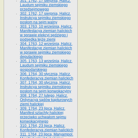
301. 1762, 17 sierpnia, Halicz.
Laudum sejmiku ziemskiego
przedsejmowego
302. 1762, 17 sierpnia, Halicz.
Instrukcya sejmiku ziemskiego
posłom na sejm walny
303. 1763, 10 września, Halicz.
Manifestacya ziemian halickich
w sprawie elekcyi sędziego i
podsędka tejże ziemi
304. 1763, 12 września, Halicz.
Manifestacye ziemian halickich
w sprawie sejmiku ziemskiego
deputackiego
305. 1763, 13 września, Halicz.
Laudum sejmiku ziemskiego
gospodarskiego
306. 1764, 30 stycznia, Halicz.
Konfederacya ziemian halickich
307. 1764, 30 stycznia, Halicz.
Instrukcya sejmiku ziemskiego
posłom na sejm konwokacyjny
308. 1764, 27 lutego, Halicz.
Ordynacya sądów kapturowych
ziemi halickiej
309. 1764, 23 lipca, Halicz.
Manifest szlachty halickiej
przeciwko uchwałom sejmu
konwokacyjnego
310. 1764, 23 lipca, Halicz.
Konfederacya ziemian halickich
311. 1764, 23 lipca, Maryampol.