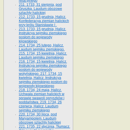
relacyjnego
211. 1733, 31 sierpnia, pod
Gruszką. Laudum obozowe
szlachty halickiej
212. 1733, 15 grudnia, Halicz.
Konfederacya ziemian halickich
przy królu Stanisławie I .
213. 1733, 15 grudnia, Halicz.
Instrukcya sejmiku ziemskiego
posłom do wojewody
kijowskiego
214. 1734, 25 lutego, Halicz.
Laudum sejmiku ziemskiego.
215. 1734, 15 kwietnia, Halicz.
Laudum sejmiku ziemskiego
216. 1734, 15 kwietnia, Halicz.
Instrukcya sejmiku ziemskiego
posłom do wojewody
wołyńskiego. 217. 1734, 15
kwietnia, Halicz. Instrukcya
sejmiku ziemskiego posłom do
wojewody kijowskiego
218. 1734, 24 maja, Halicz.
Uchwała ziemian halickich w
sprawie swawoli opryszków i
poddaństwa. 219. 1734, 26
czerwca, Halicz. Laudum
sejmiku ziemskiego
220. 1734, 30 lipca, pod
Maryampolem. Laudum
obozowe szlachty halickiej
221. 1735, 22 stycznia, Tłumacz.