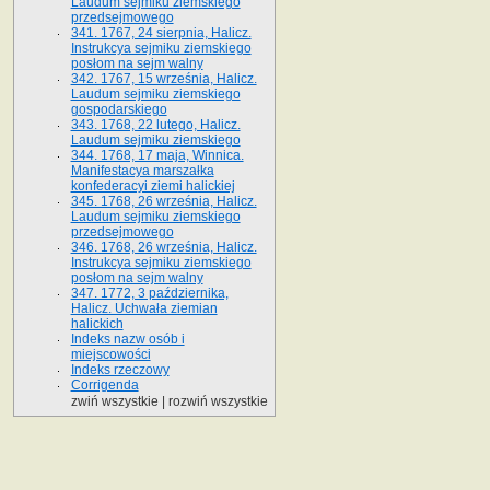
Laudum sejmiku ziemskiego
przedsejmowego
341. 1767, 24 sierpnia, Halicz.
Instrukcya sejmiku ziemskiego
posłom na sejm walny
342. 1767, 15 września, Halicz.
Laudum sejmiku ziemskiego
gospodarskiego
343. 1768, 22 lutego, Halicz.
Laudum sejmiku ziemskiego
344. 1768, 17 maja, Winnica.
Manifestacya marszałka
konfederacyi ziemi halickiej
345. 1768, 26 września, Halicz.
Laudum sejmiku ziemskiego
przedsejmowego
346. 1768, 26 września, Halicz.
Instrukcya sejmiku ziemskiego
posłom na sejm walny
347. 1772, 3 października,
Halicz. Uchwała ziemian
halickich
Indeks nazw osób i
miejscowości
Indeks rzeczowy
Corrigenda
zwiń wszystkie
|
rozwiń wszystkie