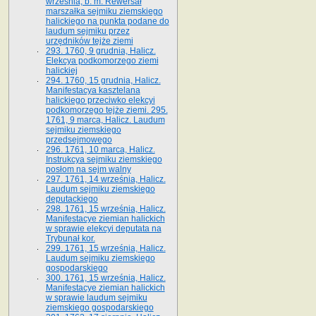
września, b. m. Rewersał
marszałka sejmiku ziemskiego
halickiego na punkta podane do
laudum sejmiku przez
urzędników tejże ziemi
293. 1760, 9 grudnia, Halicz.
Elekcya podkomorzego ziemi
halickiej
294. 1760, 15 grudnia, Halicz.
Manifestacya kasztelana
halickiego przeciwko elekcyi
podkomorzego tejże ziemi. 295.
1761, 9 marca, Halicz. Laudum
sejmiku ziemskiego
przedsejmowego
296. 1761, 10 marca, Halicz.
Instrukcya sejmiku ziemskiego
posłom na sejm walny
297. 1761, 14 września, Halicz.
Laudum sejmiku ziemskiego
deputackiego
298. 1761, 15 września, Halicz.
Manifestacye ziemian halickich
w sprawie elekcyi deputata na
Trybunał kor.
299. 1761, 15 września, Halicz.
Laudum sejmiku ziemskiego
gospodarskiego
300. 1761, 15 września, Halicz.
Manifestacye ziemian halickich
w sprawie laudum sejmiku
ziemskiego gospodarskiego