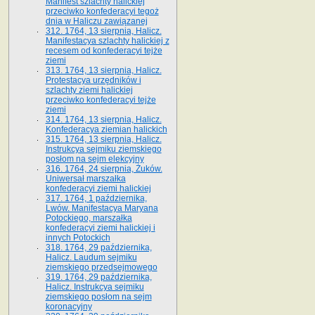
Manifest szlachty halickiej
przeciwko konfederacyi tegoż
dnia w Haliczu zawiązanej
312. 1764, 13 sierpnia, Halicz.
Manifestacya szlachty halickiej z
recesem od konfederacyi tejże
ziemi
313. 1764, 13 sierpnia, Halicz.
Protestacya urzędników i
szlachty ziemi halickiej
przeciwko konfederacyi tejże
ziemi
314. 1764, 13 sierpnia, Halicz.
Konfederacya ziemian halickich
315. 1764, 13 sierpnia, Halicz.
Instrukcya sejmiku ziemskiego
posłom na sejm elekcyjny
316. 1764, 24 sierpnia, Żuków.
Uniwersał marszałka
konfederacyi ziemi halickiej
317. 1764, 1 października,
Lwów. Manifestacya Maryana
Potockiego, marszałka
konfederacyi ziemi halickiej i
innych Potockich
318. 1764, 29 października,
Halicz. Laudum sejmiku
ziemskiego przedsejmowego
319. 1764, 29 października,
Halicz. Instrukcya sejmiku
ziemskiego posłom na sejm
koronacyjny