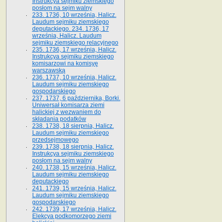
Instrukcya sejmiku ziemskiego
posłom na sejm walny
233. 1736, 10 września, Halicz.
Laudum sejmiku ziemskiego
deputackiego. 234. 1736, 17
września, Halicz. Laudum
sejmiku ziemskiego relacyjnego
235. 1736, 17 września, Halicz.
Instrukcya sejmiku ziemskiego
komisarzowi na komisyę
warszawską
236. 1737, 10 września, Halicz.
Laudum sejmiku ziemskiego
gospodarskiego
237. 1737, 6 października, Borki.
Uniwersał komisarza ziemi
halickiej z wezwaniem do
składania podatków
238. 1738, 18 sierpnia, Halicz.
Laudum sejmiku ziemskiego
przedsejmowego
239. 1738, 18 sierpnia, Halicz.
Instrukcya sejmiku ziemskiego
posłom na sejm walny
240. 1738, 15 września, Halicz.
Laudum sejmiku ziemskiego
deputackiego
241. 1739, 15 września, Halicz.
Laudum sejmiku ziemskiego
gospodarskiego
242. 1739, 17 września, Halicz.
Elekcya podkomorzego ziemi