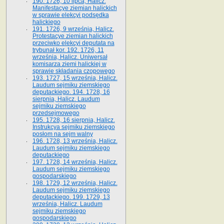
190. 1726, 10 lipca, Halicz.
Manifestacye ziemian halickich
w sprawie elekcyi podsędka
halickiego
191. 1726, 9 września, Halicz.
Protestacye ziemian halickich
przeciwko elekcyi deputata na
trybunał kor. 192. 1726, 11
września, Halicz. Uniwersał
komisarza ziemi halickiej w
sprawie składania czopowego
193. 1727, 15 września, Halicz.
Laudum sejmiku ziemskiego
deputackiego. 194. 1728, 16
sierpnia, Halicz. Laudum
sejmiku ziemskiego
przedsejmowego
195. 1728, 16 sierpnia, Halicz.
Instrukcya sejmiku ziemskiego
posłom na sejm walny
196. 1728, 13 września, Halicz.
Laudum sejmiku ziemskiego
deputackiego
197. 1728, 14 września, Halicz.
Laudum sejmiku ziemskiego
gospodarskiego
198. 1729, 12 września, Halicz.
Laudum sejmiku ziemskiego
deputackiego. 199. 1729, 13
września, Halicz. Laudum
sejmiku ziemskiego
gospodarskiego