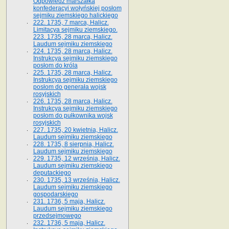
Odpowiedź marszałka
konfederacyi wołyńskiej posłom
sejmiku ziemskiego halickiego
222. 1735, 7 marca, Halicz.
Limitacya sejmiku ziemskiego.
223. 1735, 28 marca, Halicz.
Laudum sejmiku ziemskiego
224. 1735, 28 marca, Halicz.
Instrukcya sejmiku ziemskiego
posłom do króla
225. 1735, 28 marca, Halicz.
Instrukcya sejmiku ziemskiego
posłom do generała wojsk
rosyjskich
226. 1735, 28 marca, Halicz.
Instrukcya sejmiku ziemskiego
posłom do pułkownika wojsk
rosyjskich
227. 1735, 20 kwietnia, Halicz.
Laudum sejmiku ziemskiego
228. 1735, 8 sierpnia, Halicz.
Laudum sejmiku ziemskiego
229. 1735, 12 września, Halicz.
Laudum sejmiku ziemskiego
deputackiego
230. 1735, 13 września, Halicz.
Laudum sejmiku ziemskiego
gospodarskiego
231. 1736, 5 maja, Halicz.
Laudum sejmiku ziemskiego
przedsejmowego
232. 1736, 5 maja, Halicz.