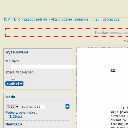
ICM
›
DIR
›
Zasoby polskie
›
Akta grodzkie i ziemskie
›
T. 25
› strona 622
Podstawowym adrese
«
Wyszukiwanie
w książce
szukaj w całej serii
Idź do
strona:
Pobierz pełen tekst
T. 25.txt
Nawigacja