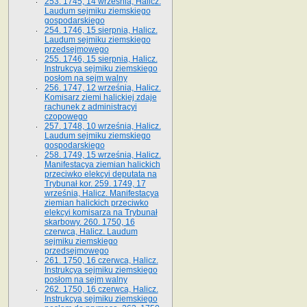
253. 1745, 14 września, Halicz.
Laudum sejmiku ziemskiego
gospodarskiego
254. 1746, 15 sierpnia, Halicz.
Laudum sejmiku ziemskiego
przedsejmowego
255. 1746, 15 sierpnia, Halicz.
Instrukcya sejmiku ziemskiego
posłom na sejm walny
256. 1747, 12 września, Halicz.
Komisarz ziemi halickiej zdaje
rachunek z administracyi
czopowego
257. 1748, 10 września, Halicz.
Laudum sejmiku ziemskiego
gospodarskiego
258. 1749, 15 września, Halicz.
Manifestacya ziemian halickich
przeciwko elekcyi deputata na
Trybunał kor. 259. 1749, 17
września, Halicz. Manifestacya
ziemian halickich przeciwko
elekcyi komisarza na Trybunał
skarbowy. 260. 1750, 16
czerwca, Halicz. Laudum
sejmiku ziemskiego
przedsejmowego
261. 1750, 16 czerwca, Halicz.
Instrukcya sejmiku ziemskiego
posłom na sejm walny
262. 1750, 16 czerwca, Halicz.
Instrukcya sejmiku ziemskiego