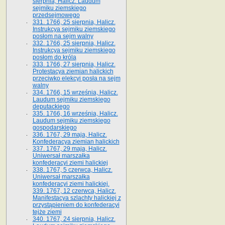
sierpnia, Halicz. Laudum
sejmiku ziemskiego
przedsejmowego
331. 1766, 25 sierpnia, Halicz.
Instrukcya sejmiku ziemskiego
posłom na sejm walny
332. 1766, 25 sierpnia, Halicz.
Instrukcya sejmiku ziemskiego
posłom do króla
333. 1766, 27 sierpnia, Halicz.
Protestacya ziemian halickich
przeciwko elekcyi posła na sejm
walny
334. 1766, 15 września, Halicz.
Laudum sejmiku ziemskiego
deputackiego
335. 1766, 16 września, Halicz.
Laudum sejmiku ziemskiego
gospodarskiego
336. 1767, 29 maja, Halicz.
Konfederacya ziemian halickich
337. 1767, 29 maja, Halicz.
Uniwersał marszałka
konfederacyi ziemi halickiej
338. 1767, 5 czerwca, Halicz.
Uniwersał marszałka
konfederacyi ziemi halickiej.
339. 1767, 12 czerwca, Halicz.
Manifestacya szlachty halickiej z
przystąpieniem do konfederacyi
tejże ziemi
340. 1767, 24 sierpnia, Halicz.