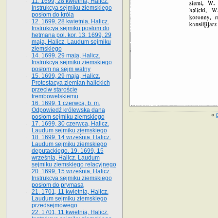
11. 1699, 28 kwietnia, Halicz.
Instrukcya sejmiku ziemskiego
posłom do króla
12. 1699, 28 kwietnia, Halicz.
Instrukcya sejmiku posłom do
hetmana pol. kor. 13. 1699, 29
maja, Halicz. Laudum sejmiku
ziemskiego
14. 1699, 29 maja, Halicz.
Instrukcya sejmiku ziemskiego
posłom na sejm walny
15. 1699, 29 maja, Halicz.
Protestacya ziemian halickich
przeciw staroście
trembowelskiemu
16. 1699, 1 czerwca, b. m.
Odpowiedź królewska dana
«
posłom sejmiku ziemskiego
17. 1699, 30 czerwca, Halicz.
Laudum sejmiku ziemskiego
18. 1699, 14 września, Halicz.
Laudum sejmiku ziemskiego
deputackiego. 19. 1699, 15
września, Halicz. Laudum
sejmiku ziemskiego relacyjnego
20. 1699, 15 września, Halicz.
Instrukcya sejmiku ziemskiego
posłom do prymasa
21. 1701, 11 kwietnia, Halicz.
Laudum sejmiku ziemskiego
przedsejmowego
22. 1701, 11 kwietnia, Halicz.