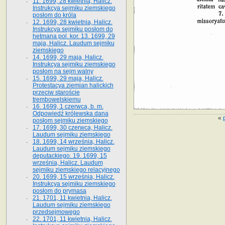
11. 1699, 28 kwietnia, Halicz.
Instrukcya sejmiku ziemskiego
posłom do króla
12. 1699, 28 kwietnia, Halicz.
Instrukcya sejmiku posłom do
hetmana pol. kor. 13. 1699, 29
maja, Halicz. Laudum sejmiku
ziemskiego
14. 1699, 29 maja, Halicz.
Instrukcya sejmiku ziemskiego
posłom na sejm walny
15. 1699, 29 maja, Halicz.
Protestacya ziemian halickich
przeciw staroście
trembowelskiemu
16. 1699, 1 czerwca, b. m.
Odpowiedź królewska dana
«
posłom sejmiku ziemskiego
17. 1699, 30 czerwca, Halicz.
Laudum sejmiku ziemskiego
18. 1699, 14 września, Halicz.
Laudum sejmiku ziemskiego
deputackiego. 19. 1699, 15
września, Halicz. Laudum
sejmiku ziemskiego relacyjnego
20. 1699, 15 września, Halicz.
Instrukcya sejmiku ziemskiego
posłom do prymasa
21. 1701, 11 kwietnia, Halicz.
Laudum sejmiku ziemskiego
przedsejmowego
22. 1701, 11 kwietnia, Halicz.