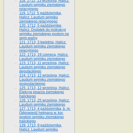
118. 1712, 13 września, Halicz.
Laudum sejmiku ziemskiego
relacyjnego
119. 1712, 5 października,
Halicz. Laudum sejmiku
ziemskiego relacyjnego
120. 1712, 5 października,
Halicz. Dodatek do instrukcyi
sejmiku ziemskiego posłom na
sejm walny
121. 1713, 3 kwietnia, Halicz.
Laudum sejmiku ziemskiego
relacyjnego
122. 1713, 19 czerwca, Halicz.
Laudum sejmiku ziemskiego
123. 1713, 11 września, Halicz.
Laudum sejmiku ziemskiego
deputackiego
124. 1713, 12 września, Halicz.
Laudum sejmiku ziemskiego
gospodarskiego
125. 1713, 12 września, Halicz.
Elekcya pisarza ziemskiego
halickiego
126. 1713, 25 września, Halicz.
Laudum sejmiku ziemskiego
127. 1713, 4 października, b. m.
Odpowiedź hetmana w. kor.
posłom sejmiku ziemskiego
halickiego
128. 1713, 9 października,
Halicz. Laudum sejmiku