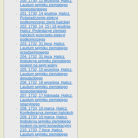
200. 1730, 12 września, Halicz.
Laudum sejmiku ziemskiego
gospodarskiego
201. 1730, 14 grudnia, Halicz.
Poświadczenie elekcyi
podkomorzego ziemi halickiej
202. 1730, 14, 15 i 16 grudnia,
Halicz. Protestacye ziemian
halickich przeciwko elekcyi
podkomorzego
203. 1732, 31 lipca, Halicz.
Laudum sejmiku ziemskiego
przedsejmowego
204. 1732, 31 lipca, Halicz.
Instrukcya sejmiku ziemskiego
posłom na sejm walny
205. 1732, 15 września, Halicz.
Laudum sejmiku ziemskiego
deputackiego
206. 1732, 16 września, Halicz.
Laudum sejmiku ziemskiego
gospodarskiego
207. 1732, 17 listopada, Halicz.
Laudum sejmiku ziemskiego
relacyjnego
208. 1733, 10 marca, Halicz.
Konfederacya ziemian halickich­
209. 1733, 10 marca, Halicz.
Instrukcya sejmiku ziemskiego
posłom na sejm konwokacyjny
210. 1733, 7 lipca, Halicz.
Laudum sejmiku ziemskiego