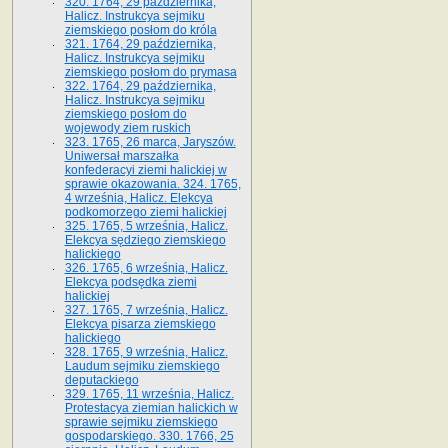
320. 1764, 29 października,
Halicz. Instrukcya sejmiku
ziemskiego posłom do króla
321. 1764, 29 października,
Halicz. Instrukcya sejmiku
ziemskiego posłom do prymasa
322. 1764, 29 października,
Halicz. Instrukcya sejmiku
ziemskiego posłom do
wojewody ziem ruskich
323. 1765, 26 marca, Jaryszów.
Uniwersał marszałka
konfederacyi ziemi halickiej w
sprawie okazowania. 324. 1765,
4 września, Halicz. Elekcya
podkomorzego ziemi halickiej
325. 1765, 5 września, Halicz.
Elekcya sędziego ziemskiego
halickiego
326. 1765, 6 września, Halicz.
Elekcya podsędka ziemi
halickiej
327. 1765, 7 września, Halicz.
Elekcya pisarza ziemskiego
halickiego
328. 1765, 9 września, Halicz.
Laudum sejmiku ziemskiego
deputackiego
329. 1765, 11 września, Halicz.
Protestacya ziemian halickich w
sprawie sejmiku ziemskiego
gospodarskiego. 330. 1766, 25