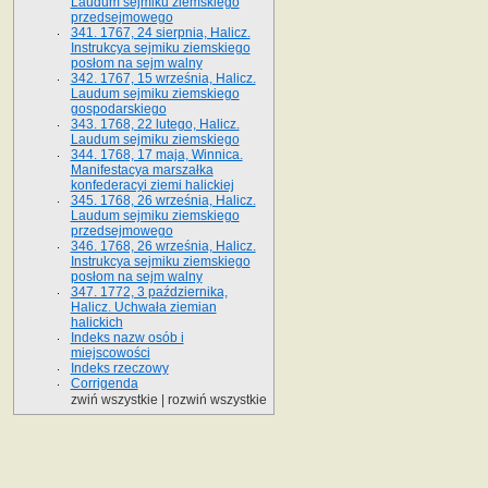
Laudum sejmiku ziemskiego
przedsejmowego
341. 1767, 24 sierpnia, Halicz.
Instrukcya sejmiku ziemskiego
posłom na sejm walny
342. 1767, 15 września, Halicz.
Laudum sejmiku ziemskiego
gospodarskiego
343. 1768, 22 lutego, Halicz.
Laudum sejmiku ziemskiego
344. 1768, 17 maja, Winnica.
Manifestacya marszałka
konfederacyi ziemi halickiej
345. 1768, 26 września, Halicz.
Laudum sejmiku ziemskiego
przedsejmowego
346. 1768, 26 września, Halicz.
Instrukcya sejmiku ziemskiego
posłom na sejm walny
347. 1772, 3 października,
Halicz. Uchwała ziemian
halickich
Indeks nazw osób i
miejscowości
Indeks rzeczowy
Corrigenda
zwiń wszystkie
|
rozwiń wszystkie