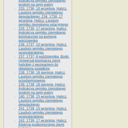
Instrukcya sejmiku ziemskiego
posłom na sejm walny
233. 1736, 10 września, Halicz.
Laudum sejmiku ziemskiego
deputackiego. 234. 1736, 17
września, Halicz. Laudum
sejmiku ziemskiego relacyjnego
235. 1736, 17 września, Halicz.
Instrukcya sejmiku ziemskiego
komisarzowi na komisyę
warszawską
236. 1737, 10 września, Halicz.
Laudum sejmiku ziemskiego
gospodarskiego
237. 1737, 6 października, Borki.
Uniwersał komisarza ziemi
halickiej z wezwaniem do
składania podatków
238. 1738, 18 sierpnia, Halicz.
Laudum sejmiku ziemskiego
przedsejmowego
239. 1738, 18 sierpnia, Halicz.
Instrukcya sejmiku ziemskiego
posłom na sejm walny
240. 1738, 15 września, Halicz.
Laudum sejmiku ziemskiego
deputackiego
241. 1739, 15 września, Halicz.
Laudum sejmiku ziemskiego
gospodarskiego
242. 1739, 17 września, Halicz.
Elekcya podkomorzego ziemi