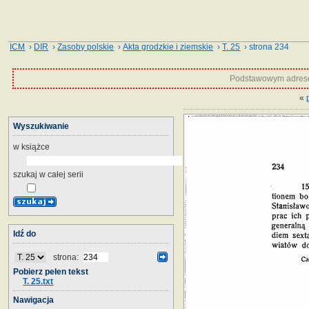
ICM
›
DIR
›
Zasoby polskie
›
Akta grodzkie i ziemskie
›
T. 25
› strona 234
Podstawowym adrese
«
Wyszukiwanie
w książce
szukaj w całej serii
Idź do
strona:
Pobierz pełen tekst
T. 25.txt
Nawigacja