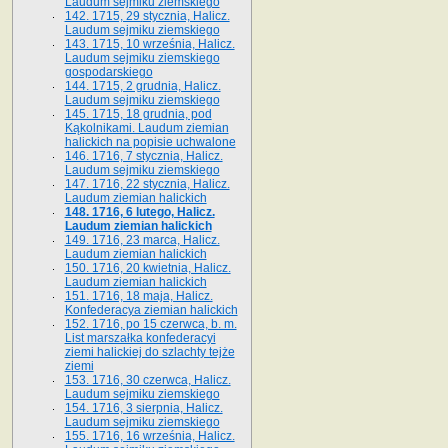
Laudum sejmiku ziemskiego
142. 1715, 29 stycznia, Halicz.
Laudum sejmiku ziemskiego
143. 1715, 10 września, Halicz.
Laudum sejmiku ziemskiego
gospodarskiego
144. 1715, 2 grudnia, Halicz.
Laudum sejmiku ziemskiego
145. 1715, 18 grudnia, pod
Kąkolnikami. Laudum ziemian
halickich na popisie uchwalone
146. 1716, 7 stycznia, Halicz.
Laudum sejmiku ziemskiego
147. 1716, 22 stycznia, Halicz.
Laudum ziemian halickich
148. 1716, 6 lutego, Halicz.
Laudum ziemian halickich
149. 1716, 23 marca, Halicz.
Laudum ziemian halickich
150. 1716, 20 kwietnia, Halicz.
Laudum ziemian halickich
151. 1716, 18 maja, Halicz.
Konfederacya ziemian halickich
152. 1716, po 15 czerwca, b. m.
List marszałka konfederacyi
ziemi halickiej do szlachty tejże
ziemi
153. 1716, 30 czerwca, Halicz.
Laudum sejmiku ziemskiego
154. 1716, 3 sierpnia, Halicz.
Laudum sejmiku ziemskiego
155. 1716, 16 września, Halicz.