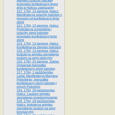
Manifest szlachty halickiej
przeciwko konfederacyi tegoż
dnia w Haliczu zawiązanej
312. 1764, 13 sierpnia, Halicz.
Manifestacya szlachty halickiej z
recesem od konfederacyi tejże
ziemi
313. 1764, 13 sierpnia, Halicz.
Protestacya urzędników i
szlachty ziemi halickiej
przeciwko konfederacyi tejże
ziemi
314. 1764, 13 sierpnia, Halicz.
Konfederacya ziemian halickich
315. 1764, 13 sierpnia, Halicz.
Instrukcya sejmiku ziemskiego
posłom na sejm elekcyjny
316. 1764, 24 sierpnia, Żuków.
Uniwersał marszałka
konfederacyi ziemi halickiej
317. 1764, 1 października,
Lwów. Manifestacya Maryana
Potockiego, marszałka
konfederacyi ziemi halickiej i
innych Potockich
318. 1764, 29 października,
Halicz. Laudum sejmiku
ziemskiego przedsejmowego
319. 1764, 29 października,
Halicz. Instrukcya sejmiku
ziemskiego posłom na sejm
koronacyjny