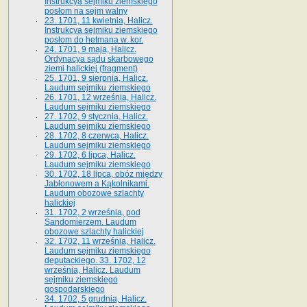
Instrukcya sejmiku ziemskiego
posłom na sejm walny
23. 1701, 11 kwietnia, Halicz.
Instrukcya sejmiku ziemskiego
posłom do hetmana w. kor.
24. 1701, 9 maja, Halicz.
Ordynacya sądu skarbowego
ziemi halickiej (fragment)
25. 1701, 9 sierpnia, Halicz.
Laudum sejmiku ziemskiego
26. 1701, 12 września, Halicz.
Laudum sejmiku ziemskiego
27. 1702, 9 stycznia, Halicz.
Laudum sejmiku ziemskiego
28. 1702, 8 czerwca, Halicz.
Laudum sejmiku ziemskiego
29. 1702, 6 lipca, Halicz.
Laudum sejmiku ziemskiego
30. 1702, 18 lipca, obóz między
Jabłonowem a Kąkolnikami.
Laudum obozowe szlachty
halickiej
31. 1702, 2 września, pod
Sandomierzem. Laudum
obozowe szlachty halickiej
32. 1702, 11 września, Halicz.
Laudum sejmiku ziemskiego
deputackiego. 33. 1702, 12
września, Halicz. Laudum
sejmiku ziemskiego
gospodarskiego
34. 1702, 5 grudnia, Halicz.