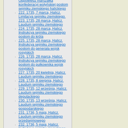
Odpowiedź marszałka
konfederacyi wołyńskiej posłom
sejmiku ziemskiego halickiego
222. 1735, 7 marca, Halicz.
Limitacya sejmiku ziemskiego.
223. 1735, 28 marca, Halicz.
Laudum sejmiku ziemskiego
224. 1735, 28 marca, Halicz.
Instrukcya sejmiku ziemskiego
posłom do króla
225. 1735, 28 marca, Halicz.
Instrukcya sejmiku ziemskiego
posłom do generała wojsk
rosyjskich
226. 1735, 28 marca, Halicz.
Instrukcya sejmiku ziemskiego
posłom do pułkownika wojsk
rosyjskich
227. 1735, 20 kwietnia, Halicz.
Laudum sejmiku ziemskiego
228. 1735, 8 sierpnia, Halicz.
Laudum sejmiku ziemskiego
229. 1735, 12 września, Halicz.
Laudum sejmiku ziemskiego
deputackiego
230. 1735, 13 września, Halicz.
Laudum sejmiku ziemskiego
gospodarskiego
231. 1736, 5 maja, Halicz.
Laudum sejmiku ziemskiego
przedsejmowego
232. 1736, 5 maja, Halicz.