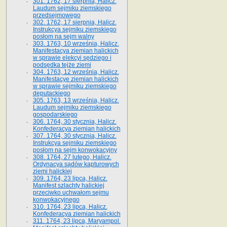
301. 1762, 17 sierpnia, Halicz.
Laudum sejmiku ziemskiego
przedsejmowego
302. 1762, 17 sierpnia, Halicz.
Instrukcya sejmiku ziemskiego
posłom na sejm walny
303. 1763, 10 września, Halicz.
Manifestacya ziemian halickich
w sprawie elekcyi sędziego i
podsędka tejże ziemi
304. 1763, 12 września, Halicz.
Manifestacye ziemian halickich
w sprawie sejmiku ziemskiego
deputackiego
305. 1763, 13 września, Halicz.
Laudum sejmiku ziemskiego
gospodarskiego
306. 1764, 30 stycznia, Halicz.
Konfederacya ziemian halickich
307. 1764, 30 stycznia, Halicz.
Instrukcya sejmiku ziemskiego
posłom na sejm konwokacyjny
308. 1764, 27 lutego, Halicz.
Ordynacya sądów kapturowych
ziemi halickiej
309. 1764, 23 lipca, Halicz.
Manifest szlachty halickiej
przeciwko uchwałom sejmu
konwokacyjnego
310. 1764, 23 lipca, Halicz.
Konfederacya ziemian halickich
311. 1764, 23 lipca, Maryampol.