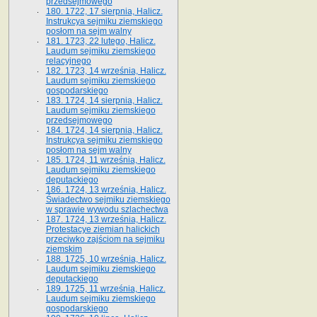
przedsejmowego
180. 1722, 17 sierpnia, Halicz.
Instrukcya sejmiku ziemskiego
posłom na sejm walny
181. 1723, 22 lutego, Halicz.
Laudum sejmiku ziemskiego
relacyjnego
182. 1723, 14 września, Halicz.
Laudum sejmiku ziemskiego
gospodarskiego
183. 1724, 14 sierpnia, Halicz.
Laudum sejmiku ziemskiego
przedsejmowego
184. 1724, 14 sierpnia, Halicz.
Instrukcya sejmiku ziemskiego
posłom na sejm walny
185. 1724, 11 września, Halicz.
Laudum sejmiku ziemskiego
deputackiego
186. 1724, 13 września, Halicz.
Świadectwo sejmiku ziemskiego
w sprawie wywodu szlachectwa
187. 1724, 13 września, Halicz.
Protestacye ziemian halickich
przeciwko zajściom na sejmiku
ziemskim
188. 1725, 10 września, Halicz.
Laudum sejmiku ziemskiego
deputackiego
189. 1725, 11 września, Halicz.
Laudum sejmiku ziemskiego
gospodarskiego