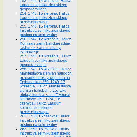
253. 1745, 14 września, Halicz.
Laudum sejmiku ziemskiego
gospodarskiego
254. 1746, 15 sierpnia, Halicz.
Laudum sejmiku ziemskiego
przedsejmowego
255. 1746, 15 sierpnia, Halicz.
Instrukcya sejmiku ziemskiego
posłom na sejm walny
256. 1747, 12 września, Halicz.
Komisarz ziemi halickiej zdaje
rachunek z administracyi
czopowego
257. 1748, 10 września, Halicz.
Laudum sejmiku ziemskiego
gospodarskiego
258. 1749, 15 września, Halicz.
Manifestacya ziemian halickich
przeciwko elekcyi deputata na
Trybunał kor. 259. 1749, 17
września, Halicz. Manifestacya
ziemian halickich przeciwko
elekcyi komisarza na Trybunał
skarbowy. 260. 1750, 16
czerwca, Halicz. Laudum
sejmiku ziemskiego
przedsejmowego
261. 1750, 16 czerwca, Halicz.
Instrukcya sejmiku ziemskiego
posłom na sejm walny
262. 1750, 16 czerwca, Halicz.
Instrukcya sejmiku ziemskiego