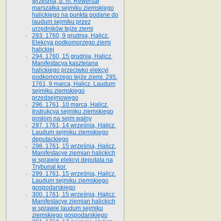
września, b. m. Rewersał
marszałka sejmiku ziemskiego
halickiego na punkta podane do
laudum sejmiku przez
urzędników tejże ziemi
293. 1760, 9 grudnia, Halicz.
Elekcya podkomorzego ziemi
halickiej
294. 1760, 15 grudnia, Halicz.
Manifestacya kasztelana
halickiego przeciwko elekcyi
podkomorzego tejże ziemi. 295.
1761, 9 marca, Halicz. Laudum
sejmiku ziemskiego
przedsejmowego
296. 1761, 10 marca, Halicz.
Instrukcya sejmiku ziemskiego
posłom na sejm walny
297. 1761, 14 września, Halicz.
Laudum sejmiku ziemskiego
deputackiego
298. 1761, 15 września, Halicz.
Manifestacye ziemian halickich
w sprawie elekcyi deputata na
Trybunał kor.
299. 1761, 15 września, Halicz.
Laudum sejmiku ziemskiego
gospodarskiego
300. 1761, 15 września, Halicz.
Manifestacye ziemian halickich
w sprawie laudum sejmiku
ziemskiego gospodarskiego