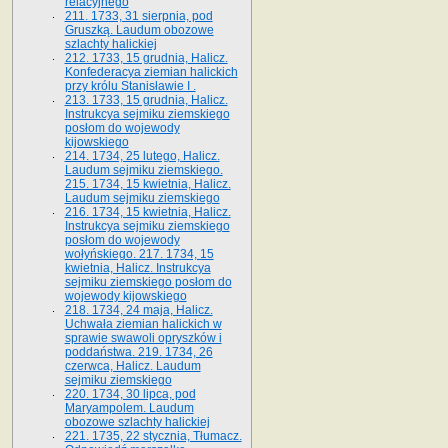
relacyjnego
211. 1733, 31 sierpnia, pod
Gruszką. Laudum obozowe
szlachty halickiej
212. 1733, 15 grudnia, Halicz.
Konfederacya ziemian halickich
przy królu Stanisławie I .
213. 1733, 15 grudnia, Halicz.
Instrukcya sejmiku ziemskiego
posłom do wojewody
kijowskiego
214. 1734, 25 lutego, Halicz.
Laudum sejmiku ziemskiego.
215. 1734, 15 kwietnia, Halicz.
Laudum sejmiku ziemskiego
216. 1734, 15 kwietnia, Halicz.
Instrukcya sejmiku ziemskiego
posłom do wojewody
wołyńskiego. 217. 1734, 15
kwietnia, Halicz. Instrukcya
sejmiku ziemskiego posłom do
wojewody kijowskiego
218. 1734, 24 maja, Halicz.
Uchwała ziemian halickich w
sprawie swawoli opryszków i
poddaństwa. 219. 1734, 26
czerwca, Halicz. Laudum
sejmiku ziemskiego
220. 1734, 30 lipca, pod
Maryampolem. Laudum
obozowe szlachty halickiej
221. 1735, 22 stycznia, Tłumacz.