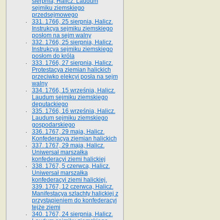
sierpnia, Halicz. Laudum
sejmiku ziemskiego
przedsejmowego
331. 1766, 25 sierpnia, Halicz.
Instrukcya sejmiku ziemskiego
posłom na sejm walny
332. 1766, 25 sierpnia, Halicz.
Instrukcya sejmiku ziemskiego
posłom do króla
333. 1766, 27 sierpnia, Halicz.
Protestacya ziemian halickich
przeciwko elekcyi posła na sejm
walny
334. 1766, 15 września, Halicz.
Laudum sejmiku ziemskiego
deputackiego
335. 1766, 16 września, Halicz.
Laudum sejmiku ziemskiego
gospodarskiego
336. 1767, 29 maja, Halicz.
Konfederacya ziemian halickich
337. 1767, 29 maja, Halicz.
Uniwersał marszałka
konfederacyi ziemi halickiej
338. 1767, 5 czerwca, Halicz.
Uniwersał marszałka
konfederacyi ziemi halickiej.
339. 1767, 12 czerwca, Halicz.
Manifestacya szlachty halickiej z
przystąpieniem do konfederacyi
tejże ziemi
340. 1767, 24 sierpnia, Halicz.