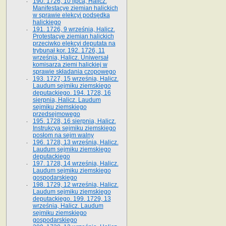
190. 1726, 10 lipca, Halicz.
Manifestacye ziemian halickich
w sprawie elekcyi podsędka
halickiego
191. 1726, 9 września, Halicz.
Protestacye ziemian halickich
przeciwko elekcyi deputata na
trybunał kor. 192. 1726, 11
września, Halicz. Uniwersał
komisarza ziemi halickiej w
sprawie składania czopowego
193. 1727, 15 września, Halicz.
Laudum sejmiku ziemskiego
deputackiego. 194. 1728, 16
sierpnia, Halicz. Laudum
sejmiku ziemskiego
przedsejmowego
195. 1728, 16 sierpnia, Halicz.
Instrukcya sejmiku ziemskiego
posłom na sejm walny
196. 1728, 13 września, Halicz.
Laudum sejmiku ziemskiego
deputackiego
197. 1728, 14 września, Halicz.
Laudum sejmiku ziemskiego
gospodarskiego
198. 1729, 12 września, Halicz.
Laudum sejmiku ziemskiego
deputackiego. 199. 1729, 13
września, Halicz. Laudum
sejmiku ziemskiego
gospodarskiego