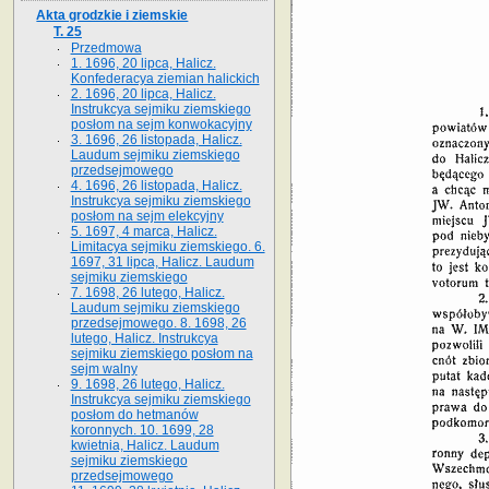
Akta grodzkie i ziemskie
T. 25
Przedmowa
1. 1696, 20 lipca, Halicz.
Konfederacya ziemian halickich
2. 1696, 20 lipca, Halicz.
Instrukcya sejmiku ziemskiego
posłom na sejm konwokacyjny
3. 1696, 26 listopada, Halicz.
Laudum sejmiku ziemskiego
przedsejmowego
4. 1696, 26 listopada, Halicz.
Instrukcya sejmiku ziemskiego
posłom na sejm elekcyjny
5. 1697, 4 marca, Halicz.
Limitacya sejmiku ziemskiego. 6.
1697, 31 lipca, Halicz. Laudum
sejmiku ziemskiego
7. 1698, 26 lutego, Halicz.
Laudum sejmiku ziemskiego
przedsejmowego. 8. 1698, 26
lutego, Halicz. Instrukcya
sejmiku ziemskiego posłom na
sejm walny
9. 1698, 26 lutego, Halicz.
Instrukcya sejmiku ziemskiego
posłom do hetmanów
koronnych. 10. 1699, 28
kwietnia, Halicz. Laudum
sejmiku ziemskiego
przedsejmowego