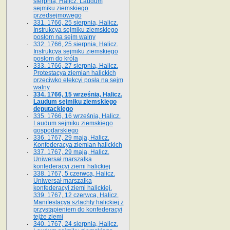
sierpnia, Halicz. Laudum
sejmiku ziemskiego
przedsejmowego
331. 1766, 25 sierpnia, Halicz.
Instrukcya sejmiku ziemskiego
posłom na sejm walny
332. 1766, 25 sierpnia, Halicz.
Instrukcya sejmiku ziemskiego
posłom do króla
333. 1766, 27 sierpnia, Halicz.
Protestacya ziemian halickich
przeciwko elekcyi posła na sejm
walny
334. 1766, 15 września, Halicz.
Laudum sejmiku ziemskiego
deputackiego
335. 1766, 16 września, Halicz.
Laudum sejmiku ziemskiego
gospodarskiego
336. 1767, 29 maja, Halicz.
Konfederacya ziemian halickich
337. 1767, 29 maja, Halicz.
Uniwersał marszałka
konfederacyi ziemi halickiej
338. 1767, 5 czerwca, Halicz.
Uniwersał marszałka
konfederacyi ziemi halickiej.
339. 1767, 12 czerwca, Halicz.
Manifestacya szlachty halickiej z
przystąpieniem do konfederacyi
tejże ziemi
340. 1767, 24 sierpnia, Halicz.