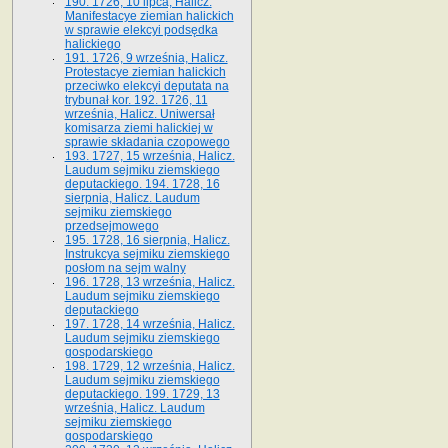
190. 1726, 10 lipca, Halicz.
Manifestacye ziemian halickich
w sprawie elekcyi podsędka
halickiego
191. 1726, 9 września, Halicz.
Protestacye ziemian halickich
przeciwko elekcyi deputata na
trybunał kor. 192. 1726, 11
września, Halicz. Uniwersał
komisarza ziemi halickiej w
sprawie składania czopowego
193. 1727, 15 września, Halicz.
Laudum sejmiku ziemskiego
deputackiego. 194. 1728, 16
sierpnia, Halicz. Laudum
sejmiku ziemskiego
przedsejmowego
195. 1728, 16 sierpnia, Halicz.
Instrukcya sejmiku ziemskiego
posłom na sejm walny
196. 1728, 13 września, Halicz.
Laudum sejmiku ziemskiego
deputackiego
197. 1728, 14 września, Halicz.
Laudum sejmiku ziemskiego
gospodarskiego
198. 1729, 12 września, Halicz.
Laudum sejmiku ziemskiego
deputackiego. 199. 1729, 13
września, Halicz. Laudum
sejmiku ziemskiego
gospodarskiego