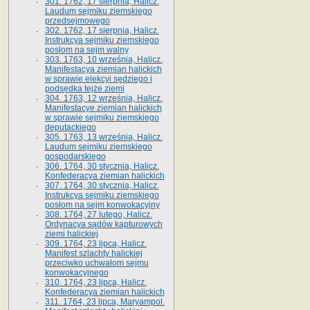
301. 1762, 17 sierpnia, Halicz.
Laudum sejmiku ziemskiego
przedsejmowego
302. 1762, 17 sierpnia, Halicz.
Instrukcya sejmiku ziemskiego
posłom na sejm walny
303. 1763, 10 września, Halicz.
Manifestacya ziemian halickich
w sprawie elekcyi sędziego i
podsędka tejże ziemi
304. 1763, 12 września, Halicz.
Manifestacye ziemian halickich
w sprawie sejmiku ziemskiego
deputackiego
305. 1763, 13 września, Halicz.
Laudum sejmiku ziemskiego
gospodarskiego
306. 1764, 30 stycznia, Halicz.
Konfederacya ziemian halickich
307. 1764, 30 stycznia, Halicz.
Instrukcya sejmiku ziemskiego
posłom na sejm konwokacyjny
308. 1764, 27 lutego, Halicz.
Ordynacya sądów kapturowych
ziemi halickiej
309. 1764, 23 lipca, Halicz.
Manifest szlachty halickiej
przeciwko uchwałom sejmu
konwokacyjnego
310. 1764, 23 lipca, Halicz.
Konfederacya ziemian halickich
311. 1764, 23 lipca, Maryampol.