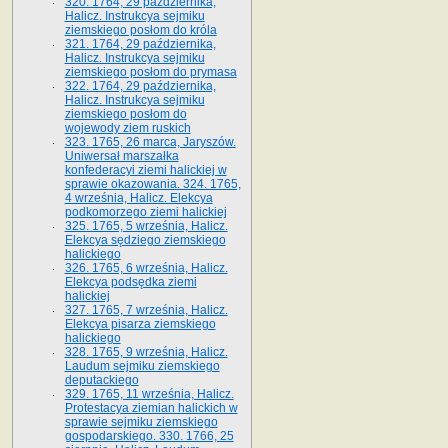
320. 1764, 29 października,
Halicz. Instrukcya sejmiku
ziemskiego posłom do króla
321. 1764, 29 października,
Halicz. Instrukcya sejmiku
ziemskiego posłom do prymasa
322. 1764, 29 października,
Halicz. Instrukcya sejmiku
ziemskiego posłom do
wojewody ziem ruskich
323. 1765, 26 marca, Jaryszów.
Uniwersał marszałka
konfederacyi ziemi halickiej w
sprawie okazowania. 324. 1765,
4 września, Halicz. Elekcya
podkomorzego ziemi halickiej
325. 1765, 5 września, Halicz.
Elekcya sędziego ziemskiego
halickiego
326. 1765, 6 września, Halicz.
Elekcya podsędka ziemi
halickiej
327. 1765, 7 września, Halicz.
Elekcya pisarza ziemskiego
halickiego
328. 1765, 9 września, Halicz.
Laudum sejmiku ziemskiego
deputackiego
329. 1765, 11 września, Halicz.
Protestacya ziemian halickich w
sprawie sejmiku ziemskiego
gospodarskiego. 330. 1766, 25