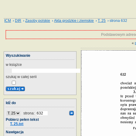
ICM
›
DIR
›
Zasoby polskie
›
Akta grodzkie i ziemskie
›
T. 25
› strona 632
Podstawowym adrese
«
Wyszukiwanie
w książce
szukaj w całej serii
Idź do
strona:
Pobierz pełen tekst
T. 25.txt
Nawigacja