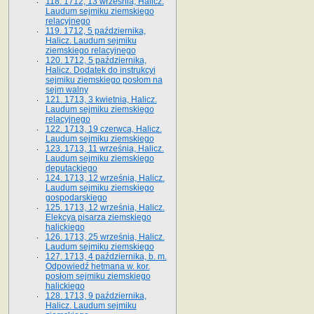
118. 1712, 13 września, Halicz.
Laudum sejmiku ziemskiego
relacyjnego
119. 1712, 5 października,
Halicz. Laudum sejmiku
ziemskiego relacyjnego
120. 1712, 5 października,
Halicz. Dodatek do instrukcyi
sejmiku ziemskiego posłom na
sejm walny
121. 1713, 3 kwietnia, Halicz.
Laudum sejmiku ziemskiego
relacyjnego
122. 1713, 19 czerwca, Halicz.
Laudum sejmiku ziemskiego
123. 1713, 11 września, Halicz.
Laudum sejmiku ziemskiego
deputackiego
124. 1713, 12 września, Halicz.
Laudum sejmiku ziemskiego
gospodarskiego
125. 1713, 12 września, Halicz.
Elekcya pisarza ziemskiego
halickiego
126. 1713, 25 września, Halicz.
Laudum sejmiku ziemskiego
127. 1713, 4 października, b. m.
Odpowiedź hetmana w. kor.
posłom sejmiku ziemskiego
halickiego
128. 1713, 9 października,
Halicz. Laudum sejmiku