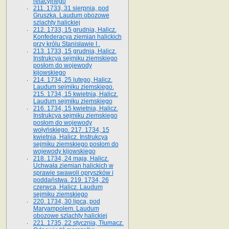
relacyjnego
211. 1733, 31 sierpnia, pod
Gruszką. Laudum obozowe
szlachty halickiej
212. 1733, 15 grudnia, Halicz.
Konfederacya ziemian halickich
przy królu Stanisławie I .
213. 1733, 15 grudnia, Halicz.
Instrukcya sejmiku ziemskiego
posłom do wojewody
kijowskiego
214. 1734, 25 lutego, Halicz.
Laudum sejmiku ziemskiego.
215. 1734, 15 kwietnia, Halicz.
Laudum sejmiku ziemskiego
216. 1734, 15 kwietnia, Halicz.
Instrukcya sejmiku ziemskiego
posłom do wojewody
wołyńskiego. 217. 1734, 15
kwietnia, Halicz. Instrukcya
sejmiku ziemskiego posłom do
wojewody kijowskiego
218. 1734, 24 maja, Halicz.
Uchwała ziemian halickich w
sprawie swawoli opryszków i
poddaństwa. 219. 1734, 26
czerwca, Halicz. Laudum
sejmiku ziemskiego
220. 1734, 30 lipca, pod
Maryampolem. Laudum
obozowe szlachty halickiej
221. 1735, 22 stycznia, Tłumacz.