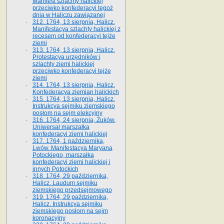
Manifest szlachty halickiej
przeciwko konfederacyi tegoż
dnia w Haliczu zawiązanej
312. 1764, 13 sierpnia, Halicz.
Manifestacya szlachty halickiej z
recesem od konfederacyi tejże
ziemi
313. 1764, 13 sierpnia, Halicz.
Protestacya urzędników i
szlachty ziemi halickiej
przeciwko konfederacyi tejże
ziemi
314. 1764, 13 sierpnia, Halicz.
Konfederacya ziemian halickich
315. 1764, 13 sierpnia, Halicz.
Instrukcya sejmiku ziemskiego
posłom na sejm elekcyjny
316. 1764, 24 sierpnia, Żuków.
Uniwersał marszałka
konfederacyi ziemi halickiej
317. 1764, 1 października,
Lwów. Manifestacya Maryana
Potockiego, marszałka
konfederacyi ziemi halickiej i
innych Potockich
318. 1764, 29 października,
Halicz. Laudum sejmiku
ziemskiego przedsejmowego
319. 1764, 29 października,
Halicz. Instrukcya sejmiku
ziemskiego posłom na sejm
koronacyjny