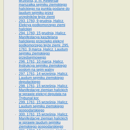
września, b. m. Rewersał
marszałka sejmiku ziemskiego
halickiego na punkta podane do
laudum sejmiku przez
urzędników tejże ziemi
293. 1760, 9 grudnia, Halicz.
Elekcya podkomorzego ziemi
halickiej
294. 1760, 15 grudnia, Halicz.
Manifestacya kasztelana
halickiego przeciwko elekcyi
podkomorzego tejże ziemi. 295.
1761, 9 marca, Halicz. Laudum
sejmiku ziemskiego
przedsejmowego
296. 1761, 10 marca, Halicz.
Instrukcya sejmiku ziemskiego
posłom na sejm walny
297. 1761, 14 września, Halicz.
Laudum sejmiku ziemskiego
deputackiego
298. 1761, 15 września, Halicz.
Manifestacye ziemian halickich
w sprawie elekcyi deputata na
Trybunał kor.
299. 1761, 15 września, Halicz.
Laudum sejmiku ziemskiego
gospodarskiego
300. 1761, 15 września, Halicz.
Manifestacye ziemian halickich
w sprawie laudum sejmiku
ziemskiego gospodarskiego