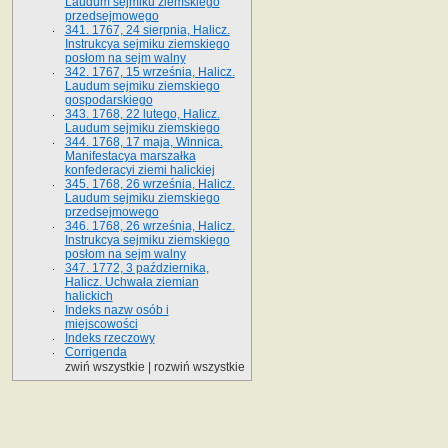
Laudum sejmiku ziemskiego
przedsejmowego
341. 1767, 24 sierpnia, Halicz.
Instrukcya sejmiku ziemskiego
posłom na sejm walny
342. 1767, 15 września, Halicz.
Laudum sejmiku ziemskiego
gospodarskiego
343. 1768, 22 lutego, Halicz.
Laudum sejmiku ziemskiego
344. 1768, 17 maja, Winnica.
Manifestacya marszałka
konfederacyi ziemi halickiej
345. 1768, 26 września, Halicz.
Laudum sejmiku ziemskiego
przedsejmowego
346. 1768, 26 września, Halicz.
Instrukcya sejmiku ziemskiego
posłom na sejm walny
347. 1772, 3 października,
Halicz. Uchwała ziemian
halickich
Indeks nazw osób i
miejscowości
Indeks rzeczowy
Corrigenda
zwiń wszystkie
|
rozwiń wszystkie