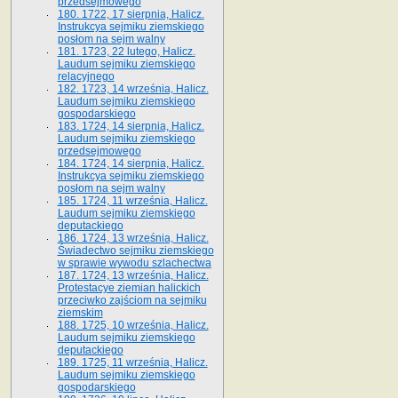
przedsejmowego
180. 1722, 17 sierpnia, Halicz.
Instrukcya sejmiku ziemskiego
posłom na sejm walny
181. 1723, 22 lutego, Halicz.
Laudum sejmiku ziemskiego
relacyjnego
182. 1723, 14 września, Halicz.
Laudum sejmiku ziemskiego
gospodarskiego
183. 1724, 14 sierpnia, Halicz.
Laudum sejmiku ziemskiego
przedsejmowego
184. 1724, 14 sierpnia, Halicz.
Instrukcya sejmiku ziemskiego
posłom na sejm walny
185. 1724, 11 września, Halicz.
Laudum sejmiku ziemskiego
deputackiego
186. 1724, 13 września, Halicz.
Świadectwo sejmiku ziemskiego
w sprawie wywodu szlachectwa
187. 1724, 13 września, Halicz.
Protestacye ziemian halickich
przeciwko zajściom na sejmiku
ziemskim
188. 1725, 10 września, Halicz.
Laudum sejmiku ziemskiego
deputackiego
189. 1725, 11 września, Halicz.
Laudum sejmiku ziemskiego
gospodarskiego