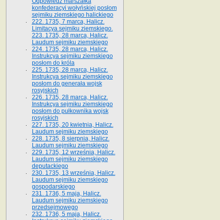
Odpowiedź marszałka
konfederacyi wołyńskiej posłom
sejmiku ziemskiego halickiego
222. 1735, 7 marca, Halicz.
Limitacya sejmiku ziemskiego.
223. 1735, 28 marca, Halicz.
Laudum sejmiku ziemskiego
224. 1735, 28 marca, Halicz.
Instrukcya sejmiku ziemskiego
posłom do króla
225. 1735, 28 marca, Halicz.
Instrukcya sejmiku ziemskiego
posłom do generała wojsk
rosyjskich
226. 1735, 28 marca, Halicz.
Instrukcya sejmiku ziemskiego
posłom do pułkownika wojsk
rosyjskich
227. 1735, 20 kwietnia, Halicz.
Laudum sejmiku ziemskiego
228. 1735, 8 sierpnia, Halicz.
Laudum sejmiku ziemskiego
229. 1735, 12 września, Halicz.
Laudum sejmiku ziemskiego
deputackiego
230. 1735, 13 września, Halicz.
Laudum sejmiku ziemskiego
gospodarskiego
231. 1736, 5 maja, Halicz.
Laudum sejmiku ziemskiego
przedsejmowego
232. 1736, 5 maja, Halicz.