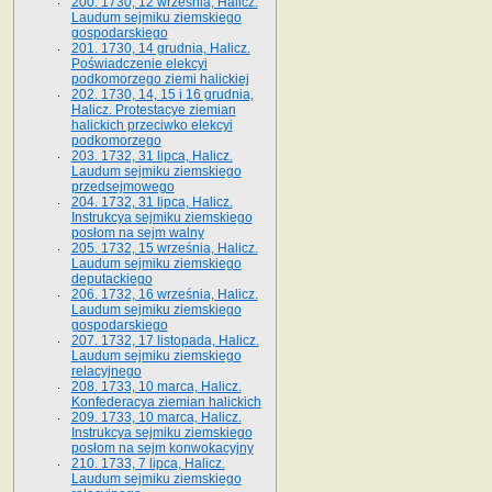
200. 1730, 12 września, Halicz.
Laudum sejmiku ziemskiego
gospodarskiego
201. 1730, 14 grudnia, Halicz.
Poświadczenie elekcyi
podkomorzego ziemi halickiej
202. 1730, 14, 15 i 16 grudnia,
Halicz. Protestacye ziemian
halickich przeciwko elekcyi
podkomorzego
203. 1732, 31 lipca, Halicz.
Laudum sejmiku ziemskiego
przedsejmowego
204. 1732, 31 lipca, Halicz.
Instrukcya sejmiku ziemskiego
posłom na sejm walny
205. 1732, 15 września, Halicz.
Laudum sejmiku ziemskiego
deputackiego
206. 1732, 16 września, Halicz.
Laudum sejmiku ziemskiego
gospodarskiego
207. 1732, 17 listopada, Halicz.
Laudum sejmiku ziemskiego
relacyjnego
208. 1733, 10 marca, Halicz.
Konfederacya ziemian halickich­
209. 1733, 10 marca, Halicz.
Instrukcya sejmiku ziemskiego
posłom na sejm konwokacyjny
210. 1733, 7 lipca, Halicz.
Laudum sejmiku ziemskiego