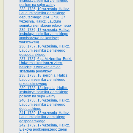
Instrukcya sejmiku ziemskiego
posłom na sejm walny
233. 1736, 10 września, Halicz.
Laudum sejmiku ziemskiego
deputackiego. 234. 1736, 17
września, Halicz. Laudum
sejmiku ziemskiego relacyjnego
235. 1736, 17 września, Halicz.
Instrukcya sejmiku ziemskiego
komisarzowi na komisyę
warszawską
236. 1737, 10 września, Halicz.
Laudum sejmiku ziemskiego
gospodarskiego
237. 1737, 6 października, Borki.
Uniwersał komisarza ziemi
halickiej z wezwaniem do
składania podatków
238. 1738, 18 sierpnia, Halicz.
Laudum sejmiku ziemskiego
przedsejmowego
239. 1738, 18 sierpnia, Halicz.
Instrukcya sejmiku ziemskiego
posłom na sejm walny
240. 1738, 15 września, Halicz.
Laudum sejmiku ziemskiego
deputackiego
241. 1739, 15 września, Halicz.
Laudum sejmiku ziemskiego
gospodarskiego
242. 1739, 17 września, Halicz.
Elekcya podkomorzego ziemi