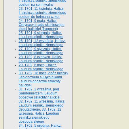
Instrukcya sejmiku ziemskiego
posłom na sejm walny
23. 1701, 11 kwietnia, Halicz.
Instrukcya sejmiku ziemskiego
posłom do hetmana w. kor.
24. 1701, 9 maja, Halicz.
Ordynacya sądu skarbowego
ziemi halickiej (fragment)
25. 1701, 9 sierpnia, Halicz.
Laudum sejmiku ziemskiego
26. 1701, 12 września, Halicz.
Laudum sejmiku ziemskiego
27. 1702, 9 stycznia, Halicz.
Laudum sejmiku ziemskiego
28. 1702, 8 czerwca, Halicz.
Laudum sejmiku ziemskiego
29. 1702, 6 lipca, Halicz.
Laudum sejmiku ziemskiego
30. 1702, 18 lipca, obóz między
Jabłonowem a Kąkolnikami.
Laudum obozowe szlachty
halickiej
31. 1702, 2 września, pod
Sandomierzem. Laudum
obozowe szlachty halickiej
32. 1702, 11 września, Halicz.
Laudum sejmiku ziemskiego
deputackiego. 33. 1702, 12
września, Halicz. Laudum
sejmiku ziemskiego
gospodarskiego
34. 1702, 5 grudnia, Halicz.