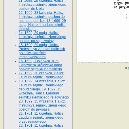
11. 1699, 28 kwietnia, Halicz.
Instrukcya sejmiku ziemskiego
posłom do króla
12. 1699, 28 kwietnia, Halicz.
Instrukcya sejmiku posłom do
hetmana pol. kor. 13. 1699, 29
maja, Halicz. Laudum sejmiku
ziemskiego
14. 1699, 29 maja, Halicz.
Instrukcya sejmiku ziemskiego
posłom na sejm walny
15. 1699, 29 maja, Halicz.
Protestacya ziemian halickich
przeciw staroście
trembowelskiemu
16. 1699, 1 czerwca, b. m.
Odpowiedź królewska dana
«
posłom sejmiku ziemskiego
17. 1699, 30 czerwca, Halicz.
Laudum sejmiku ziemskiego
18. 1699, 14 września, Halicz.
Laudum sejmiku ziemskiego
deputackiego. 19. 1699, 15
września, Halicz. Laudum
sejmiku ziemskiego relacyjnego
20. 1699, 15 września, Halicz.
Instrukcya sejmiku ziemskiego
posłom do prymasa
21. 1701, 11 kwietnia, Halicz.
Laudum sejmiku ziemskiego
przedsejmowego
22. 1701, 11 kwietnia, Halicz.