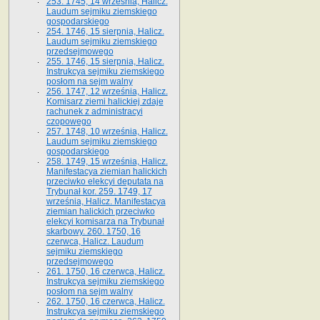
253. 1745, 14 września, Halicz.
Laudum sejmiku ziemskiego
gospodarskiego
254. 1746, 15 sierpnia, Halicz.
Laudum sejmiku ziemskiego
przedsejmowego
255. 1746, 15 sierpnia, Halicz.
Instrukcya sejmiku ziemskiego
posłom na sejm walny
256. 1747, 12 września, Halicz.
Komisarz ziemi halickiej zdaje
rachunek z administracyi
czopowego
257. 1748, 10 września, Halicz.
Laudum sejmiku ziemskiego
gospodarskiego
258. 1749, 15 września, Halicz.
Manifestacya ziemian halickich
przeciwko elekcyi deputata na
Trybunał kor. 259. 1749, 17
września, Halicz. Manifestacya
ziemian halickich przeciwko
elekcyi komisarza na Trybunał
skarbowy. 260. 1750, 16
czerwca, Halicz. Laudum
sejmiku ziemskiego
przedsejmowego
261. 1750, 16 czerwca, Halicz.
Instrukcya sejmiku ziemskiego
posłom na sejm walny
262. 1750, 16 czerwca, Halicz.
Instrukcya sejmiku ziemskiego