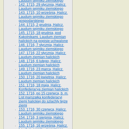
Laudum sejmiku ziemskiego
142. 1715, 29 stycznia, Halicz.
Laudum sejmiku ziemskiego
143. 1715, 10 września, Halicz.
Laudum sejmiku ziemskiego
gospodarskiego
144. 1715, 2 grudnia, Halicz.
Laudum sejmiku ziemskiego
145. 1715, 18 grudnia, pod
Kąkolnikami. Laudum ziemian
halickich na popisie uchwalone
146. 1716, 7 stycznia, Halicz.
Laudum sejmiku ziemskiego
147. 1716, 22 stycznia, Halicz.
Laudum ziemian halickich
148. 1716, 6 lutego, Halicz.
Laudum ziemian halickich
149. 1716, 23 marca, Halicz.
Laudum ziemian halickich
150. 1716, 20 kwietnia, Halicz.
Laudum ziemian halickich
151. 1716, 18 maja, Halicz.
Konfederacya ziemian halickich
152. 1716, po 15 czerwca, b. m.
List marszałka konfederacyi
ziemi halickiej do szlachty tejże
ziemi
153. 1716, 30 czerwca, Halicz.
Laudum sejmiku ziemskiego
154. 1716, 3 sierpnia, Halicz.
Laudum sejmiku ziemskiego
155. 1716, 16 września, Halicz.