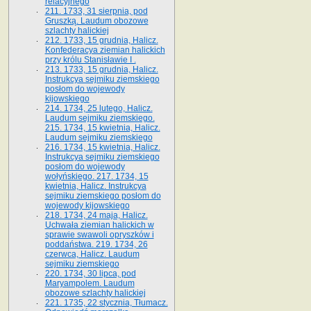
relacyjnego
211. 1733, 31 sierpnia, pod
Gruszką. Laudum obozowe
szlachty halickiej
212. 1733, 15 grudnia, Halicz.
Konfederacya ziemian halickich
przy królu Stanisławie I .
213. 1733, 15 grudnia, Halicz.
Instrukcya sejmiku ziemskiego
posłom do wojewody
kijowskiego
214. 1734, 25 lutego, Halicz.
Laudum sejmiku ziemskiego.
215. 1734, 15 kwietnia, Halicz.
Laudum sejmiku ziemskiego
216. 1734, 15 kwietnia, Halicz.
Instrukcya sejmiku ziemskiego
posłom do wojewody
wołyńskiego. 217. 1734, 15
kwietnia, Halicz. Instrukcya
sejmiku ziemskiego posłom do
wojewody kijowskiego
218. 1734, 24 maja, Halicz.
Uchwała ziemian halickich w
sprawie swawoli opryszków i
poddaństwa. 219. 1734, 26
czerwca, Halicz. Laudum
sejmiku ziemskiego
220. 1734, 30 lipca, pod
Maryampolem. Laudum
obozowe szlachty halickiej
221. 1735, 22 stycznia, Tłumacz.