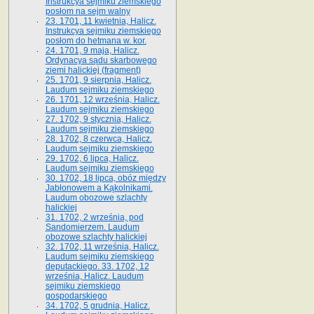
Instrukcya sejmiku ziemskiego
posłom na sejm walny
23. 1701, 11 kwietnia, Halicz.
Instrukcya sejmiku ziemskiego
posłom do hetmana w. kor.
24. 1701, 9 maja, Halicz.
Ordynacya sądu skarbowego
ziemi halickiej (fragment)
25. 1701, 9 sierpnia, Halicz.
Laudum sejmiku ziemskiego
26. 1701, 12 września, Halicz.
Laudum sejmiku ziemskiego
27. 1702, 9 stycznia, Halicz.
Laudum sejmiku ziemskiego
28. 1702, 8 czerwca, Halicz.
Laudum sejmiku ziemskiego
29. 1702, 6 lipca, Halicz.
Laudum sejmiku ziemskiego
30. 1702, 18 lipca, obóz między
Jabłonowem a Kąkolnikami.
Laudum obozowe szlachty
halickiej
31. 1702, 2 września, pod
Sandomierzem. Laudum
obozowe szlachty halickiej
32. 1702, 11 września, Halicz.
Laudum sejmiku ziemskiego
deputackiego. 33. 1702, 12
września, Halicz. Laudum
sejmiku ziemskiego
gospodarskiego
34. 1702, 5 grudnia, Halicz.