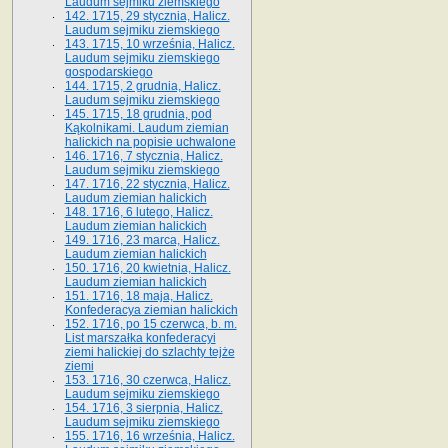
Laudum sejmiku ziemskiego
142. 1715, 29 stycznia, Halicz.
Laudum sejmiku ziemskiego
143. 1715, 10 września, Halicz.
Laudum sejmiku ziemskiego
gospodarskiego
144. 1715, 2 grudnia, Halicz.
Laudum sejmiku ziemskiego
145. 1715, 18 grudnia, pod
Kąkolnikami. Laudum ziemian
halickich na popisie uchwalone
146. 1716, 7 stycznia, Halicz.
Laudum sejmiku ziemskiego
147. 1716, 22 stycznia, Halicz.
Laudum ziemian halickich
148. 1716, 6 lutego, Halicz.
Laudum ziemian halickich
149. 1716, 23 marca, Halicz.
Laudum ziemian halickich
150. 1716, 20 kwietnia, Halicz.
Laudum ziemian halickich
151. 1716, 18 maja, Halicz.
Konfederacya ziemian halickich
152. 1716, po 15 czerwca, b. m.
List marszałka konfederacyi
ziemi halickiej do szlachty tejże
ziemi
153. 1716, 30 czerwca, Halicz.
Laudum sejmiku ziemskiego
154. 1716, 3 sierpnia, Halicz.
Laudum sejmiku ziemskiego
155. 1716, 16 września, Halicz.