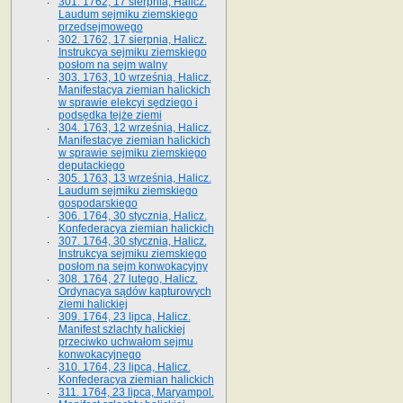
301. 1762, 17 sierpnia, Halicz.
Laudum sejmiku ziemskiego
przedsejmowego
302. 1762, 17 sierpnia, Halicz.
Instrukcya sejmiku ziemskiego
posłom na sejm walny
303. 1763, 10 września, Halicz.
Manifestacya ziemian halickich
w sprawie elekcyi sędziego i
podsędka tejże ziemi
304. 1763, 12 września, Halicz.
Manifestacye ziemian halickich
w sprawie sejmiku ziemskiego
deputackiego
305. 1763, 13 września, Halicz.
Laudum sejmiku ziemskiego
gospodarskiego
306. 1764, 30 stycznia, Halicz.
Konfederacya ziemian halickich
307. 1764, 30 stycznia, Halicz.
Instrukcya sejmiku ziemskiego
posłom na sejm konwokacyjny
308. 1764, 27 lutego, Halicz.
Ordynacya sądów kapturowych
ziemi halickiej
309. 1764, 23 lipca, Halicz.
Manifest szlachty halickiej
przeciwko uchwałom sejmu
konwokacyjnego
310. 1764, 23 lipca, Halicz.
Konfederacya ziemian halickich
311. 1764, 23 lipca, Maryampol.