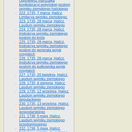
Odpowiedź marszałka
konfederacyi wołyńskiej posłom
sejmiku ziemskiego halickiego
222. 1735, 7 marca, Halicz.
Limitacya sejmiku ziemskiego.
223. 1735, 28 marca, Halicz.
Laudum sejmiku ziemskiego
224. 1735, 28 marca, Halicz.
Instrukcya sejmiku ziemskiego
posłom do króla
225. 1735, 28 marca, Halicz.
Instrukcya sejmiku ziemskiego
posłom do generała wojsk
rosyjskich
226. 1735, 28 marca, Halicz.
Instrukcya sejmiku ziemskiego
posłom do pułkownika wojsk
rosyjskich
227. 1735, 20 kwietnia, Halicz.
Laudum sejmiku ziemskiego
228. 1735, 8 sierpnia, Halicz.
Laudum sejmiku ziemskiego
229. 1735, 12 września, Halicz.
Laudum sejmiku ziemskiego
deputackiego
230. 1735, 13 września, Halicz.
Laudum sejmiku ziemskiego
gospodarskiego
231. 1736, 5 maja, Halicz.
Laudum sejmiku ziemskiego
przedsejmowego
232. 1736, 5 maja, Halicz.