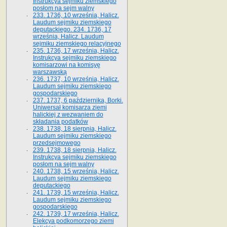
Instrukcya sejmiku ziemskiego
posłom na sejm walny
233. 1736, 10 września, Halicz.
Laudum sejmiku ziemskiego
deputackiego. 234. 1736, 17
września, Halicz. Laudum
sejmiku ziemskiego relacyjnego
235. 1736, 17 września, Halicz.
Instrukcya sejmiku ziemskiego
komisarzowi na komisyę
warszawską
236. 1737, 10 września, Halicz.
Laudum sejmiku ziemskiego
gospodarskiego
237. 1737, 6 października, Borki.
Uniwersał komisarza ziemi
halickiej z wezwaniem do
składania podatków
238. 1738, 18 sierpnia, Halicz.
Laudum sejmiku ziemskiego
przedsejmowego
239. 1738, 18 sierpnia, Halicz.
Instrukcya sejmiku ziemskiego
posłom na sejm walny
240. 1738, 15 września, Halicz.
Laudum sejmiku ziemskiego
deputackiego
241. 1739, 15 września, Halicz.
Laudum sejmiku ziemskiego
gospodarskiego
242. 1739, 17 września, Halicz.
Elekcya podkomorzego ziemi