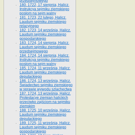
przedsejmowego
180. 1722, 17 sierpnia, Halicz.
Instrukcya sejmiku ziemskiego
posłom na sejm walny
181. 1723, 22 lutego, Halicz.
Laudum sejmiku ziemskiego
relacyjnego
182. 1723, 14 września, Halicz.
Laudum sejmiku ziemskiego
gospodarskiego
183. 1724, 14 sierpnia, Halicz.
Laudum sejmiku ziemskiego
przedsejmowego
184. 1724, 14 sierpnia, Halicz.
Instrukcya sejmiku ziemskiego
posłom na sejm walny
185. 1724, 11 września, Halicz.
Laudum sejmiku ziemskiego
deputackiego
186. 1724, 13 września, Halicz.
Świadectwo sejmiku ziemskiego
w sprawie wywodu szlachectwa
187. 1724, 13 września, Halicz.
Protestacye ziemian halickich
przeciwko zajściom na sejmiku
ziemskim
188. 1725, 10 września, Halicz.
Laudum sejmiku ziemskiego
deputackiego
189. 1725, 11 września, Halicz.
Laudum sejmiku ziemskiego
gospodarskiego