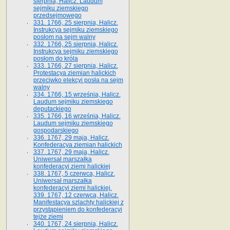
sierpnia, Halicz. Laudum
sejmiku ziemskiego
przedsejmowego
331. 1766, 25 sierpnia, Halicz.
Instrukcya sejmiku ziemskiego
posłom na sejm walny
332. 1766, 25 sierpnia, Halicz.
Instrukcya sejmiku ziemskiego
posłom do króla
333. 1766, 27 sierpnia, Halicz.
Protestacya ziemian halickich
przeciwko elekcyi posła na sejm
walny
334. 1766, 15 września, Halicz.
Laudum sejmiku ziemskiego
deputackiego
335. 1766, 16 września, Halicz.
Laudum sejmiku ziemskiego
gospodarskiego
336. 1767, 29 maja, Halicz.
Konfederacya ziemian halickich
337. 1767, 29 maja, Halicz.
Uniwersał marszałka
konfederacyi ziemi halickiej
338. 1767, 5 czerwca, Halicz.
Uniwersał marszałka
konfederacyi ziemi halickiej.
339. 1767, 12 czerwca, Halicz.
Manifestacya szlachty halickiej z
przystąpieniem do konfederacyi
tejże ziemi
340. 1767, 24 sierpnia, Halicz.