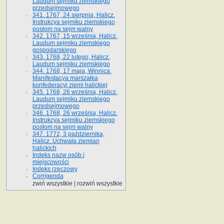
Laudum sejmiku ziemskiego
przedsejmowego
341. 1767, 24 sierpnia, Halicz.
Instrukcya sejmiku ziemskiego
posłom na sejm walny
342. 1767, 15 września, Halicz.
Laudum sejmiku ziemskiego
gospodarskiego
343. 1768, 22 lutego, Halicz.
Laudum sejmiku ziemskiego
344. 1768, 17 maja, Winnica.
Manifestacya marszałka
konfederacyi ziemi halickiej
345. 1768, 26 września, Halicz.
Laudum sejmiku ziemskiego
przedsejmowego
346. 1768, 26 września, Halicz.
Instrukcya sejmiku ziemskiego
posłom na sejm walny
347. 1772, 3 października,
Halicz. Uchwała ziemian
halickich
Indeks nazw osób i
miejscowości
Indeks rzeczowy
Corrigenda
zwiń wszystkie
|
rozwiń wszystkie