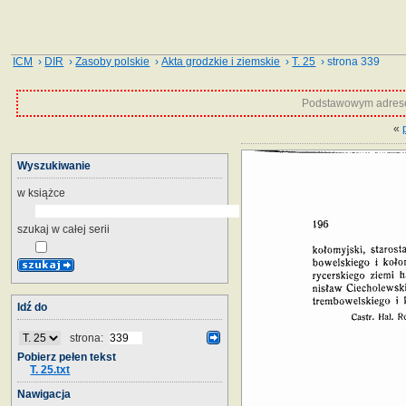
ICM
›
DIR
›
Zasoby polskie
›
Akta grodzkie i ziemskie
›
T. 25
› strona 339
Podstawowym adrese
«
Wyszukiwanie
w książce
szukaj w całej serii
Idź do
strona:
Pobierz pełen tekst
T. 25.txt
Nawigacja