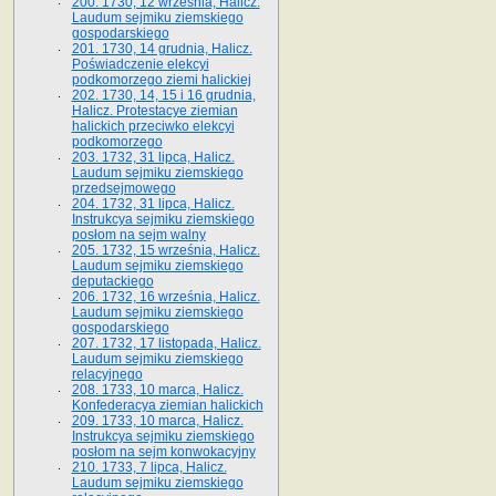
200. 1730, 12 września, Halicz.
Laudum sejmiku ziemskiego
gospodarskiego
201. 1730, 14 grudnia, Halicz.
Poświadczenie elekcyi
podkomorzego ziemi halickiej
202. 1730, 14, 15 i 16 grudnia,
Halicz. Protestacye ziemian
halickich przeciwko elekcyi
podkomorzego
203. 1732, 31 lipca, Halicz.
Laudum sejmiku ziemskiego
przedsejmowego
204. 1732, 31 lipca, Halicz.
Instrukcya sejmiku ziemskiego
posłom na sejm walny
205. 1732, 15 września, Halicz.
Laudum sejmiku ziemskiego
deputackiego
206. 1732, 16 września, Halicz.
Laudum sejmiku ziemskiego
gospodarskiego
207. 1732, 17 listopada, Halicz.
Laudum sejmiku ziemskiego
relacyjnego
208. 1733, 10 marca, Halicz.
Konfederacya ziemian halickich­
209. 1733, 10 marca, Halicz.
Instrukcya sejmiku ziemskiego
posłom na sejm konwokacyjny
210. 1733, 7 lipca, Halicz.
Laudum sejmiku ziemskiego