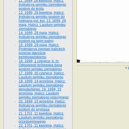
11. 1699, 28 kwietnia, Halicz.
Instrukcya sejmiku ziemskiego
posłom do króla
12. 1699, 28 kwietnia, Halicz.
Instrukcya sejmiku posłom do
hetmana pol. kor. 13. 1699, 29
maja, Halicz. Laudum sejmiku
ziemskiego
14. 1699, 29 maja, Halicz.
Instrukcya sejmiku ziemskiego
posłom na sejm walny
15. 1699, 29 maja, Halicz.
Protestacya ziemian halickich
przeciw staroście
trembowelskiemu
16. 1699, 1 czerwca, b. m.
Odpowiedź królewska dana
«
posłom sejmiku ziemskiego
17. 1699, 30 czerwca, Halicz.
Laudum sejmiku ziemskiego
18. 1699, 14 września, Halicz.
Laudum sejmiku ziemskiego
deputackiego. 19. 1699, 15
września, Halicz. Laudum
sejmiku ziemskiego relacyjnego
20. 1699, 15 września, Halicz.
Instrukcya sejmiku ziemskiego
posłom do prymasa
21. 1701, 11 kwietnia, Halicz.
Laudum sejmiku ziemskiego
przedsejmowego
22. 1701, 11 kwietnia, Halicz.