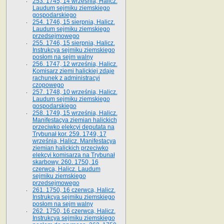
253. 1745, 14 września, Halicz.
Laudum sejmiku ziemskiego
gospodarskiego
254. 1746, 15 sierpnia, Halicz.
Laudum sejmiku ziemskiego
przedsejmowego
255. 1746, 15 sierpnia, Halicz.
Instrukcya sejmiku ziemskiego
posłom na sejm walny
256. 1747, 12 września, Halicz.
Komisarz ziemi halickiej zdaje
rachunek z administracyi
czopowego
257. 1748, 10 września, Halicz.
Laudum sejmiku ziemskiego
gospodarskiego
258. 1749, 15 września, Halicz.
Manifestacya ziemian halickich
przeciwko elekcyi deputata na
Trybunał kor. 259. 1749, 17
września, Halicz. Manifestacya
ziemian halickich przeciwko
elekcyi komisarza na Trybunał
skarbowy. 260. 1750, 16
czerwca, Halicz. Laudum
sejmiku ziemskiego
przedsejmowego
261. 1750, 16 czerwca, Halicz.
Instrukcya sejmiku ziemskiego
posłom na sejm walny
262. 1750, 16 czerwca, Halicz.
Instrukcya sejmiku ziemskiego