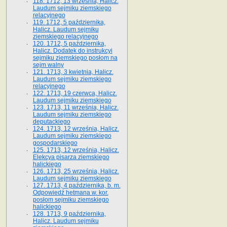
118. 1712, 13 września, Halicz.
Laudum sejmiku ziemskiego
relacyjnego
119. 1712, 5 października,
Halicz. Laudum sejmiku
ziemskiego relacyjnego
120. 1712, 5 października,
Halicz. Dodatek do instrukcyi
sejmiku ziemskiego posłom na
sejm walny
121. 1713, 3 kwietnia, Halicz.
Laudum sejmiku ziemskiego
relacyjnego
122. 1713, 19 czerwca, Halicz.
Laudum sejmiku ziemskiego
123. 1713, 11 września, Halicz.
Laudum sejmiku ziemskiego
deputackiego
124. 1713, 12 września, Halicz.
Laudum sejmiku ziemskiego
gospodarskiego
125. 1713, 12 września, Halicz.
Elekcya pisarza ziemskiego
halickiego
126. 1713, 25 września, Halicz.
Laudum sejmiku ziemskiego
127. 1713, 4 października, b. m.
Odpowiedź hetmana w. kor.
posłom sejmiku ziemskiego
halickiego
128. 1713, 9 października,
Halicz. Laudum sejmiku