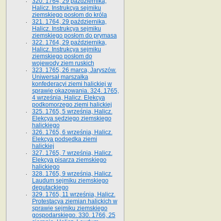
320. 1764, 29 października,
Halicz. Instrukcya sejmiku
ziemskiego posłom do króla
321. 1764, 29 października,
Halicz. Instrukcya sejmiku
ziemskiego posłom do prymasa
322. 1764, 29 października,
Halicz. Instrukcya sejmiku
ziemskiego posłom do
wojewody ziem ruskich
323. 1765, 26 marca, Jaryszów.
Uniwersał marszałka
konfederacyi ziemi halickiej w
sprawie okazowania. 324. 1765,
4 września, Halicz. Elekcya
podkomorzego ziemi halickiej
325. 1765, 5 września, Halicz.
Elekcya sędziego ziemskiego
halickiego
326. 1765, 6 września, Halicz.
Elekcya podsędka ziemi
halickiej
327. 1765, 7 września, Halicz.
Elekcya pisarza ziemskiego
halickiego
328. 1765, 9 września, Halicz.
Laudum sejmiku ziemskiego
deputackiego
329. 1765, 11 września, Halicz.
Protestacya ziemian halickich w
sprawie sejmiku ziemskiego
gospodarskiego. 330. 1766, 25