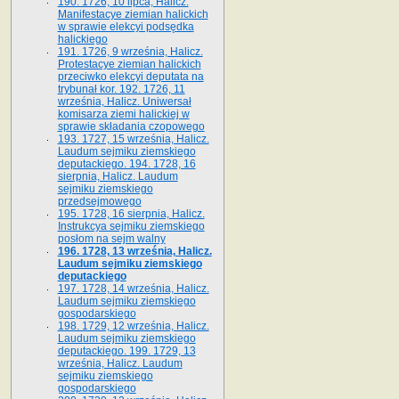
190. 1726, 10 lipca, Halicz.
Manifestacye ziemian halickich
w sprawie elekcyi podsędka
halickiego
191. 1726, 9 września, Halicz.
Protestacye ziemian halickich
przeciwko elekcyi deputata na
trybunał kor. 192. 1726, 11
września, Halicz. Uniwersał
komisarza ziemi halickiej w
sprawie składania czopowego
193. 1727, 15 września, Halicz.
Laudum sejmiku ziemskiego
deputackiego. 194. 1728, 16
sierpnia, Halicz. Laudum
sejmiku ziemskiego
przedsejmowego
195. 1728, 16 sierpnia, Halicz.
Instrukcya sejmiku ziemskiego
posłom na sejm walny
196. 1728, 13 września, Halicz.
Laudum sejmiku ziemskiego
deputackiego
197. 1728, 14 września, Halicz.
Laudum sejmiku ziemskiego
gospodarskiego
198. 1729, 12 września, Halicz.
Laudum sejmiku ziemskiego
deputackiego. 199. 1729, 13
września, Halicz. Laudum
sejmiku ziemskiego
gospodarskiego