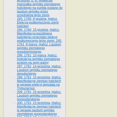
września, b. m. Rewersał
marszałka sejmiku ziemskiego
halickiego na punkta podane do
laudum sejmiku przez
urzędników tejże ziemi
293. 1760, 9 grudnia, Halicz.
Elekcya podkomorzego ziemi
halickiej
294. 1760, 15 grudnia, Halicz.
Manifestacya kasztelana
halickiego przeciwko elekcyi
podkomorzego tejże ziemi. 295.
1761, 9 marca, Halicz. Laudum
sejmiku ziemskiego
przedsejmowego
296. 1761, 10 marca, Halicz.
Instrukcya sejmiku ziemskiego
posłom na sejm walny
297. 1761, 14 września, Halicz.
Laudum sejmiku ziemskiego
deputackiego
298. 1761, 15 września, Halicz.
Manifestacye ziemian halickich
w sprawie elekcyi deputata na
Trybunał kor.
299. 1761, 15 września, Halicz.
Laudum sejmiku ziemskiego
gospodarskiego
300. 1761, 15 września, Halicz.
Manifestacye ziemian halickich
w sprawie laudum sejmiku
ziemskiego gospodarskiego