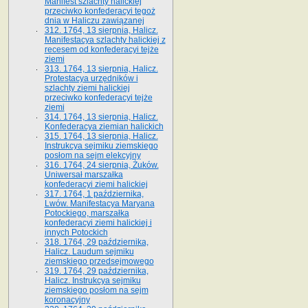
Manifest szlachty halickiej
przeciwko konfederacyi tegoż
dnia w Haliczu zawiązanej
312. 1764, 13 sierpnia, Halicz.
Manifestacya szlachty halickiej z
recesem od konfederacyi tejże
ziemi
313. 1764, 13 sierpnia, Halicz.
Protestacya urzędników i
szlachty ziemi halickiej
przeciwko konfederacyi tejże
ziemi
314. 1764, 13 sierpnia, Halicz.
Konfederacya ziemian halickich
315. 1764, 13 sierpnia, Halicz.
Instrukcya sejmiku ziemskiego
posłom na sejm elekcyjny
316. 1764, 24 sierpnia, Żuków.
Uniwersał marszałka
konfederacyi ziemi halickiej
317. 1764, 1 października,
Lwów. Manifestacya Maryana
Potockiego, marszałka
konfederacyi ziemi halickiej i
innych Potockich
318. 1764, 29 października,
Halicz. Laudum sejmiku
ziemskiego przedsejmowego
319. 1764, 29 października,
Halicz. Instrukcya sejmiku
ziemskiego posłom na sejm
koronacyjny