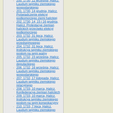
200. 1730, 12 września, Halicz.
Laudum sejmiku ziemskiego
gospodarskiego
201. 1730, 14 grudnia, Halicz.
Poświadczenie elekcyi
podkomorzego ziemi halickiej
202. 1730, 14, 15 i 16 grudnia,
Halicz. Protestacye ziemian
halickich przeciwko elekcyi
podkomorzego
203. 1732, 31 lipca, Halicz.
Laudum sejmiku ziemskiego
przedsejmowego
204. 1732, 31 lipca, Halicz.
Instrukcya sejmiku ziemskiego
posłom na sejm walny
205. 1732, 15 września, Halicz.
Laudum sejmiku ziemskiego
deputackiego
206. 1732, 16 września, Halicz.
Laudum sejmiku ziemskiego
gospodarskiego
207. 1732, 17 listopada, Halicz.
Laudum sejmiku ziemskiego
relacyjnego
208. 1733, 10 marca, Halicz.
Konfederacya ziemian halickich­
209. 1733, 10 marca, Halicz.
Instrukcya sejmiku ziemskiego
posłom na sejm konwokacyjny
210. 1733, 7 lipca, Halicz.
Laudum sejmiku ziemskiego