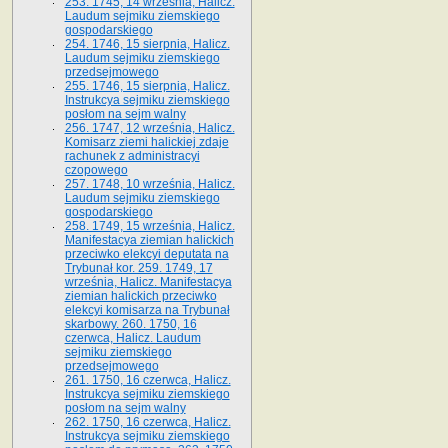
253. 1745, 14 września, Halicz.
Laudum sejmiku ziemskiego
gospodarskiego
254. 1746, 15 sierpnia, Halicz.
Laudum sejmiku ziemskiego
przedsejmowego
255. 1746, 15 sierpnia, Halicz.
Instrukcya sejmiku ziemskiego
posłom na sejm walny
256. 1747, 12 września, Halicz.
Komisarz ziemi halickiej zdaje
rachunek z administracyi
czopowego
257. 1748, 10 września, Halicz.
Laudum sejmiku ziemskiego
gospodarskiego
258. 1749, 15 września, Halicz.
Manifestacya ziemian halickich
przeciwko elekcyi deputata na
Trybunał kor. 259. 1749, 17
września, Halicz. Manifestacya
ziemian halickich przeciwko
elekcyi komisarza na Trybunał
skarbowy. 260. 1750, 16
czerwca, Halicz. Laudum
sejmiku ziemskiego
przedsejmowego
261. 1750, 16 czerwca, Halicz.
Instrukcya sejmiku ziemskiego
posłom na sejm walny
262. 1750, 16 czerwca, Halicz.
Instrukcya sejmiku ziemskiego