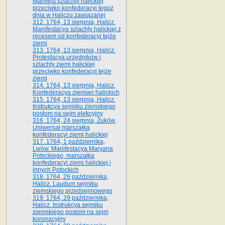
Manifest szlachty halickiej
przeciwko konfederacyi tegoż
dnia w Haliczu zawiązanej
312. 1764, 13 sierpnia, Halicz.
Manifestacya szlachty halickiej z
recesem od konfederacyi tejże
ziemi
313. 1764, 13 sierpnia, Halicz.
Protestacya urzędników i
szlachty ziemi halickiej
przeciwko konfederacyi tejże
ziemi
314. 1764, 13 sierpnia, Halicz.
Konfederacya ziemian halickich
315. 1764, 13 sierpnia, Halicz.
Instrukcya sejmiku ziemskiego
posłom na sejm elekcyjny
316. 1764, 24 sierpnia, Żuków.
Uniwersał marszałka
konfederacyi ziemi halickiej
317. 1764, 1 października,
Lwów. Manifestacya Maryana
Potockiego, marszałka
konfederacyi ziemi halickiej i
innych Potockich
318. 1764, 29 października,
Halicz. Laudum sejmiku
ziemskiego przedsejmowego
319. 1764, 29 października,
Halicz. Instrukcya sejmiku
ziemskiego posłom na sejm
koronacyjny