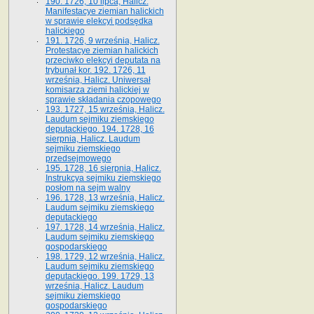
190. 1726, 10 lipca, Halicz.
Manifestacye ziemian halickich
w sprawie elekcyi podsędka
halickiego
191. 1726, 9 września, Halicz.
Protestacye ziemian halickich
przeciwko elekcyi deputata na
trybunał kor. 192. 1726, 11
września, Halicz. Uniwersał
komisarza ziemi halickiej w
sprawie składania czopowego
193. 1727, 15 września, Halicz.
Laudum sejmiku ziemskiego
deputackiego. 194. 1728, 16
sierpnia, Halicz. Laudum
sejmiku ziemskiego
przedsejmowego
195. 1728, 16 sierpnia, Halicz.
Instrukcya sejmiku ziemskiego
posłom na sejm walny
196. 1728, 13 września, Halicz.
Laudum sejmiku ziemskiego
deputackiego
197. 1728, 14 września, Halicz.
Laudum sejmiku ziemskiego
gospodarskiego
198. 1729, 12 września, Halicz.
Laudum sejmiku ziemskiego
deputackiego. 199. 1729, 13
września, Halicz. Laudum
sejmiku ziemskiego
gospodarskiego