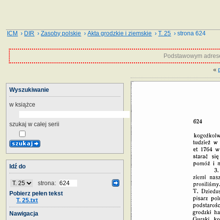
ICM
›
DIR
›
Zasoby polskie
›
Akta grodzkie i ziemskie
›
T. 25
› strona 624
Podstawowym adrese
«
Wyszukiwanie
w książce
szukaj w całej serii
Idź do
strona:
Pobierz pełen tekst
T. 25.txt
Nawigacja