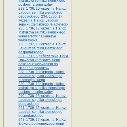
Instrukcya sejmiku ziemskiego
posłom na sejm walny
233. 1736, 10 września, Halicz.
Laudum sejmiku ziemskiego
deputackiego. 234. 1736, 17
września, Halicz. Laudum
sejmiku ziemskiego relacyjnego
235. 1736, 17 września, Halicz.
Instrukcya sejmiku ziemskiego
komisarzowi na komisyę
warszawską
236. 1737, 10 września, Halicz.
Laudum sejmiku ziemskiego
gospodarskiego
237. 1737, 6 października, Borki.
Uniwersał komisarza ziemi
halickiej z wezwaniem do
składania podatków
238. 1738, 18 sierpnia, Halicz.
Laudum sejmiku ziemskiego
przedsejmowego
239. 1738, 18 sierpnia, Halicz.
Instrukcya sejmiku ziemskiego
posłom na sejm walny
240. 1738, 15 września, Halicz.
Laudum sejmiku ziemskiego
deputackiego
241. 1739, 15 września, Halicz.
Laudum sejmiku ziemskiego
gospodarskiego
242. 1739, 17 września, Halicz.
Elekcya podkomorzego ziemi