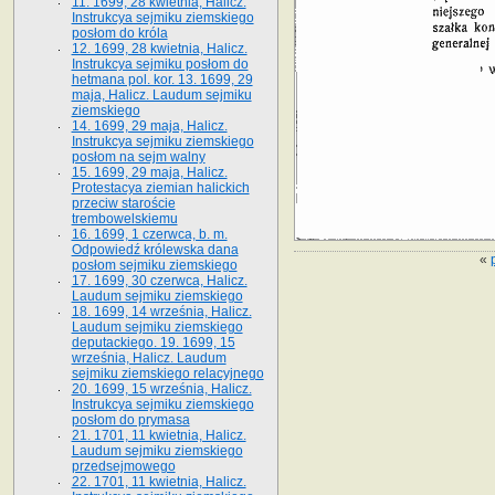
11. 1699, 28 kwietnia, Halicz.
Instrukcya sejmiku ziemskiego
posłom do króla
12. 1699, 28 kwietnia, Halicz.
Instrukcya sejmiku posłom do
hetmana pol. kor. 13. 1699, 29
maja, Halicz. Laudum sejmiku
ziemskiego
14. 1699, 29 maja, Halicz.
Instrukcya sejmiku ziemskiego
posłom na sejm walny
15. 1699, 29 maja, Halicz.
Protestacya ziemian halickich
przeciw staroście
trembowelskiemu
16. 1699, 1 czerwca, b. m.
Odpowiedź królewska dana
«
posłom sejmiku ziemskiego
17. 1699, 30 czerwca, Halicz.
Laudum sejmiku ziemskiego
18. 1699, 14 września, Halicz.
Laudum sejmiku ziemskiego
deputackiego. 19. 1699, 15
września, Halicz. Laudum
sejmiku ziemskiego relacyjnego
20. 1699, 15 września, Halicz.
Instrukcya sejmiku ziemskiego
posłom do prymasa
21. 1701, 11 kwietnia, Halicz.
Laudum sejmiku ziemskiego
przedsejmowego
22. 1701, 11 kwietnia, Halicz.