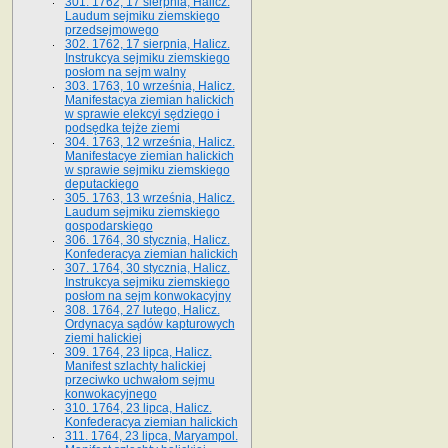
301. 1762, 17 sierpnia, Halicz.
Laudum sejmiku ziemskiego
przedsejmowego
302. 1762, 17 sierpnia, Halicz.
Instrukcya sejmiku ziemskiego
posłom na sejm walny
303. 1763, 10 września, Halicz.
Manifestacya ziemian halickich
w sprawie elekcyi sędziego i
podsędka tejże ziemi
304. 1763, 12 września, Halicz.
Manifestacye ziemian halickich
w sprawie sejmiku ziemskiego
deputackiego
305. 1763, 13 września, Halicz.
Laudum sejmiku ziemskiego
gospodarskiego
306. 1764, 30 stycznia, Halicz.
Konfederacya ziemian halickich
307. 1764, 30 stycznia, Halicz.
Instrukcya sejmiku ziemskiego
posłom na sejm konwokacyjny
308. 1764, 27 lutego, Halicz.
Ordynacya sądów kapturowych
ziemi halickiej
309. 1764, 23 lipca, Halicz.
Manifest szlachty halickiej
przeciwko uchwałom sejmu
konwokacyjnego
310. 1764, 23 lipca, Halicz.
Konfederacya ziemian halickich
311. 1764, 23 lipca, Maryampol.