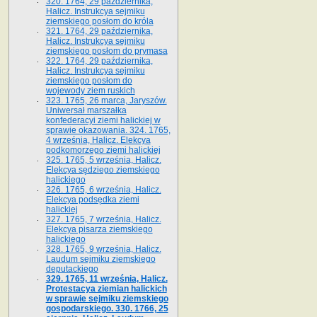
320. 1764, 29 października,
Halicz. Instrukcya sejmiku
ziemskiego posłom do króla
321. 1764, 29 października,
Halicz. Instrukcya sejmiku
ziemskiego posłom do prymasa
322. 1764, 29 października,
Halicz. Instrukcya sejmiku
ziemskiego posłom do
wojewody ziem ruskich
323. 1765, 26 marca, Jaryszów.
Uniwersał marszałka
konfederacyi ziemi halickiej w
sprawie okazowania. 324. 1765,
4 września, Halicz. Elekcya
podkomorzego ziemi halickiej
325. 1765, 5 września, Halicz.
Elekcya sędziego ziemskiego
halickiego
326. 1765, 6 września, Halicz.
Elekcya podsędka ziemi
halickiej
327. 1765, 7 września, Halicz.
Elekcya pisarza ziemskiego
halickiego
328. 1765, 9 września, Halicz.
Laudum sejmiku ziemskiego
deputackiego
329. 1765, 11 września, Halicz.
Protestacya ziemian halickich
w sprawie sejmiku ziemskiego
gospodarskiego. 330. 1766, 25