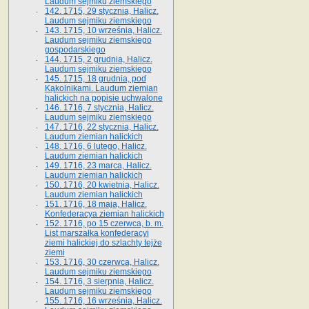
Laudum sejmiku ziemskiego
142. 1715, 29 stycznia, Halicz.
Laudum sejmiku ziemskiego
143. 1715, 10 września, Halicz.
Laudum sejmiku ziemskiego
gospodarskiego
144. 1715, 2 grudnia, Halicz.
Laudum sejmiku ziemskiego
145. 1715, 18 grudnia, pod
Kąkolnikami. Laudum ziemian
halickich na popisie uchwalone
146. 1716, 7 stycznia, Halicz.
Laudum sejmiku ziemskiego
147. 1716, 22 stycznia, Halicz.
Laudum ziemian halickich
148. 1716, 6 lutego, Halicz.
Laudum ziemian halickich
149. 1716, 23 marca, Halicz.
Laudum ziemian halickich
150. 1716, 20 kwietnia, Halicz.
Laudum ziemian halickich
151. 1716, 18 maja, Halicz.
Konfederacya ziemian halickich
152. 1716, po 15 czerwca, b. m.
List marszałka konfederacyi
ziemi halickiej do szlachty tejże
ziemi
153. 1716, 30 czerwca, Halicz.
Laudum sejmiku ziemskiego
154. 1716, 3 sierpnia, Halicz.
Laudum sejmiku ziemskiego
155. 1716, 16 września, Halicz.