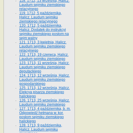
118. 1712, 13 września, Halicz.
Laudum sejmiku ziemskiego
relacyjnego
119. 1712, 5 października,
Halicz. Laudum sejmiku
ziemskiego relacyjnego
120. 1712, 5 października,
Halicz. Dodatek do instrukcyi
sejmiku ziemskiego posłom na
sejm walny
121. 1713, 3 kwietnia, Halicz.
Laudum sejmiku ziemskiego
relacyjnego
122. 1713, 19 czerwca, Halicz.
Laudum sejmiku ziemskiego
123. 1713, 11 września, Halicz.
Laudum sejmiku ziemskiego
deputackiego
124. 1713, 12 września, Halicz.
Laudum sejmiku ziemskiego
gospodarskiego
125. 1713, 12 września, Halicz.
Elekcya pisarza ziemskiego
halickiego
126. 1713, 25 września, Halicz.
Laudum sejmiku ziemskiego
127. 1713, 4 października, b. m.
Odpowiedź hetmana w. kor.
posłom sejmiku ziemskiego
halickiego
128. 1713, 9 października,
Halicz. Laudum sejmiku