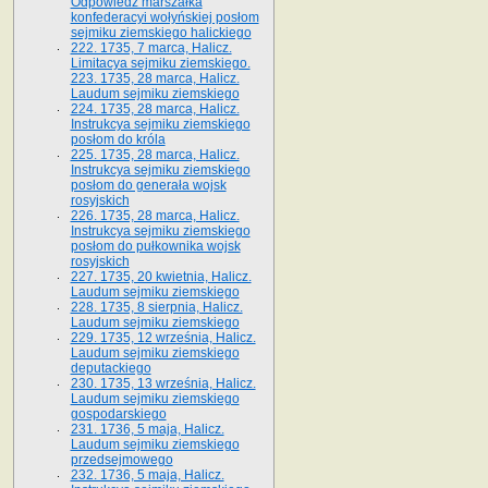
Odpowiedź marszałka
konfederacyi wołyńskiej posłom
sejmiku ziemskiego halickiego
222. 1735, 7 marca, Halicz.
Limitacya sejmiku ziemskiego.
223. 1735, 28 marca, Halicz.
Laudum sejmiku ziemskiego
224. 1735, 28 marca, Halicz.
Instrukcya sejmiku ziemskiego
posłom do króla
225. 1735, 28 marca, Halicz.
Instrukcya sejmiku ziemskiego
posłom do generała wojsk
rosyjskich
226. 1735, 28 marca, Halicz.
Instrukcya sejmiku ziemskiego
posłom do pułkownika wojsk
rosyjskich
227. 1735, 20 kwietnia, Halicz.
Laudum sejmiku ziemskiego
228. 1735, 8 sierpnia, Halicz.
Laudum sejmiku ziemskiego
229. 1735, 12 września, Halicz.
Laudum sejmiku ziemskiego
deputackiego
230. 1735, 13 września, Halicz.
Laudum sejmiku ziemskiego
gospodarskiego
231. 1736, 5 maja, Halicz.
Laudum sejmiku ziemskiego
przedsejmowego
232. 1736, 5 maja, Halicz.