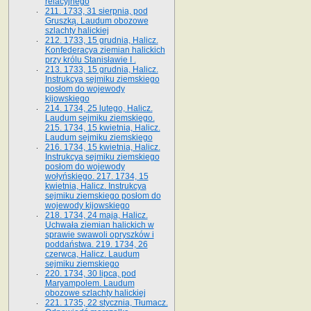
relacyjnego
211. 1733, 31 sierpnia, pod
Gruszką. Laudum obozowe
szlachty halickiej
212. 1733, 15 grudnia, Halicz.
Konfederacya ziemian halickich
przy królu Stanisławie I .
213. 1733, 15 grudnia, Halicz.
Instrukcya sejmiku ziemskiego
posłom do wojewody
kijowskiego
214. 1734, 25 lutego, Halicz.
Laudum sejmiku ziemskiego.
215. 1734, 15 kwietnia, Halicz.
Laudum sejmiku ziemskiego
216. 1734, 15 kwietnia, Halicz.
Instrukcya sejmiku ziemskiego
posłom do wojewody
wołyńskiego. 217. 1734, 15
kwietnia, Halicz. Instrukcya
sejmiku ziemskiego posłom do
wojewody kijowskiego
218. 1734, 24 maja, Halicz.
Uchwała ziemian halickich w
sprawie swawoli opryszków i
poddaństwa. 219. 1734, 26
czerwca, Halicz. Laudum
sejmiku ziemskiego
220. 1734, 30 lipca, pod
Maryampolem. Laudum
obozowe szlachty halickiej
221. 1735, 22 stycznia, Tłumacz.