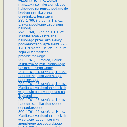
września, b. m. Rewersał
marszałka sejmiku ziemskiego
halickiego na punkta podane do
laudum sejmiku przez
urzędników tejże ziemi
293. 1760, 9 grudnia, Halicz.
Elekcya podkomorzego ziemi
halickiej
294. 1760, 15 grudnia, Halicz.
Manifestacya kasztelana
halickiego przeciwko elekcyi
podkomorzego tejże ziemi. 295.
1761, 9 marca, Halicz. Laudum
sejmiku ziemskiego
przedsejmowego
296. 1761, 10 marca, Halicz.
Instrukcya sejmiku ziemskiego
posłom na sejm walny
297. 1761, 14 września, Halicz.
Laudum sejmiku ziemskiego
deputackiego
298. 1761, 15 września, Halicz.
Manifestacye ziemian halickich
w sprawie elekcyi deputata na
Trybunał kor.
299. 1761, 15 września, Halicz.
Laudum sejmiku ziemskiego
gospodarskiego
300. 1761, 15 września, Halicz.
Manifestacye ziemian halickich
w sprawie laudum sejmiku
ziemskiego gospodarskiego