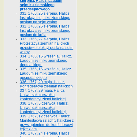
sierpnia, Halicz. Laudum
sejmiku ziemskiego
przedsejmowego
331. 1766, 25 sierpnia, Halicz.
Instrukcya sejmiku ziemskiego
posłom na sejm walny
332. 1766, 25 sierpnia, Halicz.
Instrukcya sejmiku ziemskiego
posłom do króla
333. 1766, 27 sierpnia, Halicz.
Protestacya ziemian halickich
przeciwko elekcyi posła na sejm
walny
334. 1766, 15 września, Halicz.
Laudum sejmiku ziemskiego
deputackiego
335. 1766, 16 września, Halicz.
Laudum sejmiku ziemskiego
gospodarskiego
336. 1767, 29 maja, Halicz.
Konfederacya ziemian halickich
337. 1767, 29 maja, Halicz.
Uniwersał marszałka
konfederacyi ziemi halickiej
338. 1767, 5 czerwca, Halicz.
Uniwersał marszałka
konfederacyi ziemi halickiej.
339. 1767, 12 czerwca, Halicz.
Manifestacya szlachty halickiej z
przystąpieniem do konfederacyi
tejże ziemi
340. 1767, 24 sierpnia, Halicz.