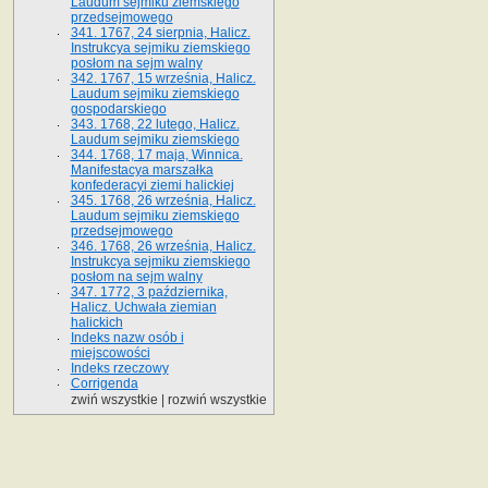
Laudum sejmiku ziemskiego
przedsejmowego
341. 1767, 24 sierpnia, Halicz.
Instrukcya sejmiku ziemskiego
posłom na sejm walny
342. 1767, 15 września, Halicz.
Laudum sejmiku ziemskiego
gospodarskiego
343. 1768, 22 lutego, Halicz.
Laudum sejmiku ziemskiego
344. 1768, 17 maja, Winnica.
Manifestacya marszałka
konfederacyi ziemi halickiej
345. 1768, 26 września, Halicz.
Laudum sejmiku ziemskiego
przedsejmowego
346. 1768, 26 września, Halicz.
Instrukcya sejmiku ziemskiego
posłom na sejm walny
347. 1772, 3 października,
Halicz. Uchwała ziemian
halickich
Indeks nazw osób i
miejscowości
Indeks rzeczowy
Corrigenda
zwiń wszystkie
|
rozwiń wszystkie