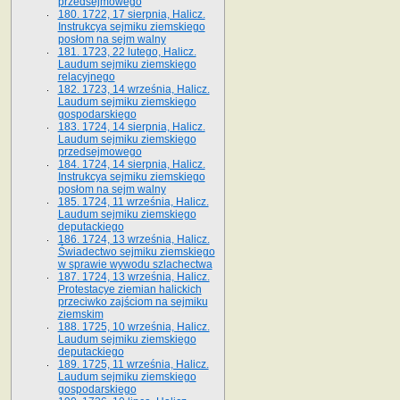
przedsejmowego
180. 1722, 17 sierpnia, Halicz.
Instrukcya sejmiku ziemskiego
posłom na sejm walny
181. 1723, 22 lutego, Halicz.
Laudum sejmiku ziemskiego
relacyjnego
182. 1723, 14 września, Halicz.
Laudum sejmiku ziemskiego
gospodarskiego
183. 1724, 14 sierpnia, Halicz.
Laudum sejmiku ziemskiego
przedsejmowego
184. 1724, 14 sierpnia, Halicz.
Instrukcya sejmiku ziemskiego
posłom na sejm walny
185. 1724, 11 września, Halicz.
Laudum sejmiku ziemskiego
deputackiego
186. 1724, 13 września, Halicz.
Świadectwo sejmiku ziemskiego
w sprawie wywodu szlachectwa
187. 1724, 13 września, Halicz.
Protestacye ziemian halickich
przeciwko zajściom na sejmiku
ziemskim
188. 1725, 10 września, Halicz.
Laudum sejmiku ziemskiego
deputackiego
189. 1725, 11 września, Halicz.
Laudum sejmiku ziemskiego
gospodarskiego