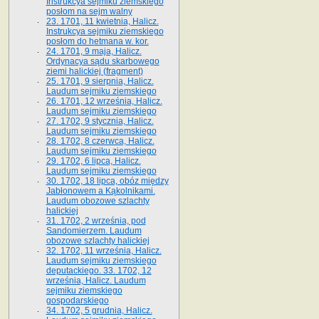
Instrukcya sejmiku ziemskiego
posłom na sejm walny
23. 1701, 11 kwietnia, Halicz.
Instrukcya sejmiku ziemskiego
posłom do hetmana w. kor.
24. 1701, 9 maja, Halicz.
Ordynacya sądu skarbowego
ziemi halickiej (fragment)
25. 1701, 9 sierpnia, Halicz.
Laudum sejmiku ziemskiego
26. 1701, 12 września, Halicz.
Laudum sejmiku ziemskiego
27. 1702, 9 stycznia, Halicz.
Laudum sejmiku ziemskiego
28. 1702, 8 czerwca, Halicz.
Laudum sejmiku ziemskiego
29. 1702, 6 lipca, Halicz.
Laudum sejmiku ziemskiego
30. 1702, 18 lipca, obóz między
Jabłonowem a Kąkolnikami.
Laudum obozowe szlachty
halickiej
31. 1702, 2 września, pod
Sandomierzem. Laudum
obozowe szlachty halickiej
32. 1702, 11 września, Halicz.
Laudum sejmiku ziemskiego
deputackiego. 33. 1702, 12
września, Halicz. Laudum
sejmiku ziemskiego
gospodarskiego
34. 1702, 5 grudnia, Halicz.