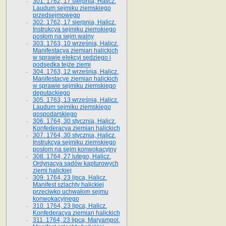
301. 1762, 17 sierpnia, Halicz.
Laudum sejmiku ziemskiego
przedsejmowego
302. 1762, 17 sierpnia, Halicz.
Instrukcya sejmiku ziemskiego
posłom na sejm walny
303. 1763, 10 września, Halicz.
Manifestacya ziemian halickich
w sprawie elekcyi sędziego i
podsędka tejże ziemi
304. 1763, 12 września, Halicz.
Manifestacye ziemian halickich
w sprawie sejmiku ziemskiego
deputackiego
305. 1763, 13 września, Halicz.
Laudum sejmiku ziemskiego
gospodarskiego
306. 1764, 30 stycznia, Halicz.
Konfederacya ziemian halickich
307. 1764, 30 stycznia, Halicz.
Instrukcya sejmiku ziemskiego
posłom na sejm konwokacyjny
308. 1764, 27 lutego, Halicz.
Ordynacya sądów kapturowych
ziemi halickiej
309. 1764, 23 lipca, Halicz.
Manifest szlachty halickiej
przeciwko uchwałom sejmu
konwokacyjnego
310. 1764, 23 lipca, Halicz.
Konfederacya ziemian halickich
311. 1764, 23 lipca, Maryampol.