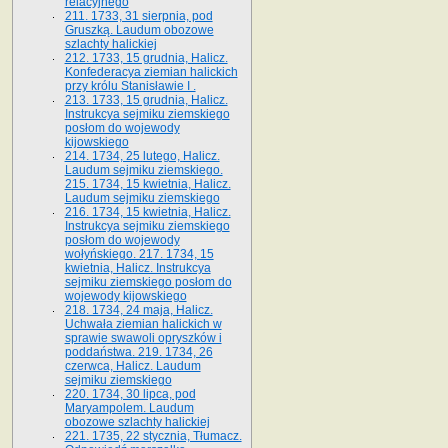
relacyjnego
211. 1733, 31 sierpnia, pod
Gruszką. Laudum obozowe
szlachty halickiej
212. 1733, 15 grudnia, Halicz.
Konfederacya ziemian halickich
przy królu Stanisławie I .
213. 1733, 15 grudnia, Halicz.
Instrukcya sejmiku ziemskiego
posłom do wojewody
kijowskiego
214. 1734, 25 lutego, Halicz.
Laudum sejmiku ziemskiego.
215. 1734, 15 kwietnia, Halicz.
Laudum sejmiku ziemskiego
216. 1734, 15 kwietnia, Halicz.
Instrukcya sejmiku ziemskiego
posłom do wojewody
wołyńskiego. 217. 1734, 15
kwietnia, Halicz. Instrukcya
sejmiku ziemskiego posłom do
wojewody kijowskiego
218. 1734, 24 maja, Halicz.
Uchwała ziemian halickich w
sprawie swawoli opryszków i
poddaństwa. 219. 1734, 26
czerwca, Halicz. Laudum
sejmiku ziemskiego
220. 1734, 30 lipca, pod
Maryampolem. Laudum
obozowe szlachty halickiej
221. 1735, 22 stycznia, Tłumacz.