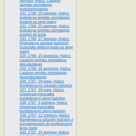
sierpnia, Halicz. Laudum
sejmiku ziemskiego
przedsejmowego
331. 1766, 25 sierpnia, Halicz.
Instrukcya sejmiku ziemskiego
posłom na sejm walny
332. 1766, 25 sierpnia, Halicz.
Instrukcya sejmiku ziemskiego
posłom do króla
333. 1766, 27 sierpnia, Halicz.
Protestacya ziemian halickich
przeciwko elekcyi posła na sejm
walny
334. 1766, 15 września, Halicz.
Laudum sejmiku ziemskiego
deputackiego
335. 1766, 16 września, Halicz.
Laudum sejmiku ziemskiego
gospodarskiego
336. 1767, 29 maja, Halicz.
Konfederacya ziemian halickich
337. 1767, 29 maja, Halicz.
Uniwersał marszałka
konfederacyi ziemi halickiej
338. 1767, 5 czerwca, Halicz.
Uniwersał marszałka
konfederacyi ziemi halickiej.
339. 1767, 12 czerwca, Halicz.
Manifestacya szlachty halickiej z
przystąpieniem do konfederacyi
tejże ziemi
340. 1767, 24 sierpnia, Halicz.