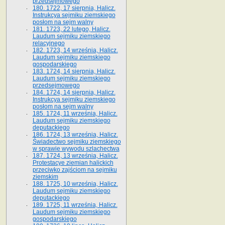
przedsejmowego
180. 1722, 17 sierpnia, Halicz.
Instrukcya sejmiku ziemskiego
posłom na sejm walny
181. 1723, 22 lutego, Halicz.
Laudum sejmiku ziemskiego
relacyjnego
182. 1723, 14 września, Halicz.
Laudum sejmiku ziemskiego
gospodarskiego
183. 1724, 14 sierpnia, Halicz.
Laudum sejmiku ziemskiego
przedsejmowego
184. 1724, 14 sierpnia, Halicz.
Instrukcya sejmiku ziemskiego
posłom na sejm walny
185. 1724, 11 września, Halicz.
Laudum sejmiku ziemskiego
deputackiego
186. 1724, 13 września, Halicz.
Świadectwo sejmiku ziemskiego
w sprawie wywodu szlachectwa
187. 1724, 13 września, Halicz.
Protestacye ziemian halickich
przeciwko zajściom na sejmiku
ziemskim
188. 1725, 10 września, Halicz.
Laudum sejmiku ziemskiego
deputackiego
189. 1725, 11 września, Halicz.
Laudum sejmiku ziemskiego
gospodarskiego