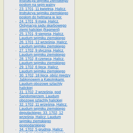
Instrukcya sejmiku ziemskiego
posłom na sejm walny
23. 1701, 11 kwietnia, Halicz.
Instrukcya sejmiku ziemskiego
posłom do hetmana w. kor.
24. 1701, 9 maja, Halicz.
Ordynacya sądu skarbowego
ziemi halickiej (fragment)
25. 1701, 9 sierpnia, Halicz.
Laudum sejmiku ziemskiego
26. 1701, 12 września, Halicz.
Laudum sejmiku ziemskiego
27. 1702, 9 stycznia, Halicz.
Laudum sejmiku ziemskiego
28. 1702, 8 czerwca, Halicz.
Laudum sejmiku ziemskiego
29. 1702, 6 lipca, Halicz.
Laudum sejmiku ziemskiego
30. 1702, 18 lipca, obóz między
Jabłonowem a Kąkolnikami.
Laudum obozowe szlachty
halickiej
31. 1702, 2 września, pod
Sandomierzem. Laudum
obozowe szlachty halickiej
32. 1702, 11 września, Halicz.
Laudum sejmiku ziemskiego
deputackiego. 33. 1702, 12
września, Halicz. Laudum
sejmiku ziemskiego
gospodarskiego
34. 1702, 5 grudnia, Halicz.