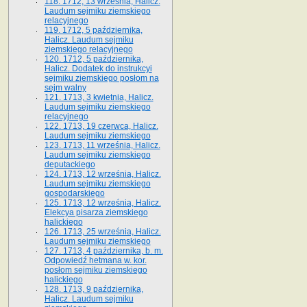
118. 1712, 13 września, Halicz.
Laudum sejmiku ziemskiego
relacyjnego
119. 1712, 5 października,
Halicz. Laudum sejmiku
ziemskiego relacyjnego
120. 1712, 5 października,
Halicz. Dodatek do instrukcyi
sejmiku ziemskiego posłom na
sejm walny
121. 1713, 3 kwietnia, Halicz.
Laudum sejmiku ziemskiego
relacyjnego
122. 1713, 19 czerwca, Halicz.
Laudum sejmiku ziemskiego
123. 1713, 11 września, Halicz.
Laudum sejmiku ziemskiego
deputackiego
124. 1713, 12 września, Halicz.
Laudum sejmiku ziemskiego
gospodarskiego
125. 1713, 12 września, Halicz.
Elekcya pisarza ziemskiego
halickiego
126. 1713, 25 września, Halicz.
Laudum sejmiku ziemskiego
127. 1713, 4 października, b. m.
Odpowiedź hetmana w. kor.
posłom sejmiku ziemskiego
halickiego
128. 1713, 9 października,
Halicz. Laudum sejmiku