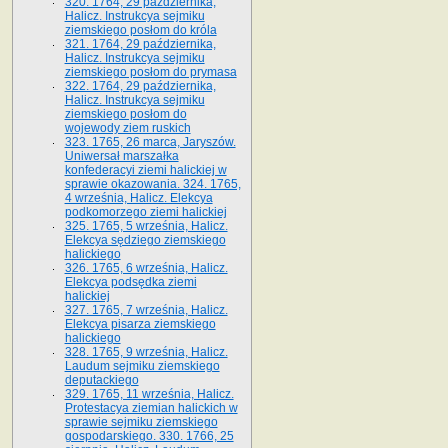
320. 1764, 29 października,
Halicz. Instrukcya sejmiku
ziemskiego posłom do króla
321. 1764, 29 października,
Halicz. Instrukcya sejmiku
ziemskiego posłom do prymasa
322. 1764, 29 października,
Halicz. Instrukcya sejmiku
ziemskiego posłom do
wojewody ziem ruskich
323. 1765, 26 marca, Jaryszów.
Uniwersał marszałka
konfederacyi ziemi halickiej w
sprawie okazowania. 324. 1765,
4 września, Halicz. Elekcya
podkomorzego ziemi halickiej
325. 1765, 5 września, Halicz.
Elekcya sędziego ziemskiego
halickiego
326. 1765, 6 września, Halicz.
Elekcya podsędka ziemi
halickiej
327. 1765, 7 września, Halicz.
Elekcya pisarza ziemskiego
halickiego
328. 1765, 9 września, Halicz.
Laudum sejmiku ziemskiego
deputackiego
329. 1765, 11 września, Halicz.
Protestacya ziemian halickich w
sprawie sejmiku ziemskiego
gospodarskiego. 330. 1766, 25