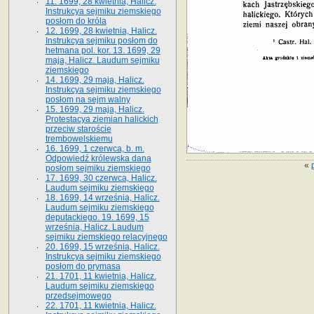
11. 1699, 28 kwietnia, Halicz.
Instrukcya sejmiku ziemskiego
posłom do króla
12. 1699, 28 kwietnia, Halicz.
Instrukcya sejmiku posłom do
hetmana pol. kor. 13. 1699, 29
maja, Halicz. Laudum sejmiku
ziemskiego
14. 1699, 29 maja, Halicz.
Instrukcya sejmiku ziemskiego
posłom na sejm walny
15. 1699, 29 maja, Halicz.
Protestacya ziemian halickich
przeciw staroście
trembowelskiemu
16. 1699, 1 czerwca, b. m.
Odpowiedź królewska dana
«
posłom sejmiku ziemskiego
17. 1699, 30 czerwca, Halicz.
Laudum sejmiku ziemskiego
18. 1699, 14 września, Halicz.
Laudum sejmiku ziemskiego
deputackiego. 19. 1699, 15
września, Halicz. Laudum
sejmiku ziemskiego relacyjnego
20. 1699, 15 września, Halicz.
Instrukcya sejmiku ziemskiego
posłom do prymasa
21. 1701, 11 kwietnia, Halicz.
Laudum sejmiku ziemskiego
przedsejmowego
22. 1701, 11 kwietnia, Halicz.