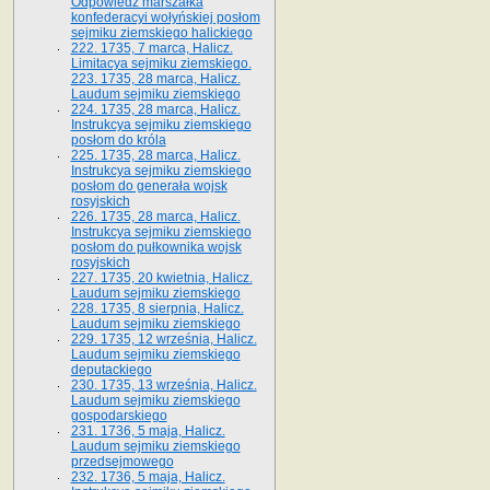
Odpowiedź marszałka
konfederacyi wołyńskiej posłom
sejmiku ziemskiego halickiego
222. 1735, 7 marca, Halicz.
Limitacya sejmiku ziemskiego.
223. 1735, 28 marca, Halicz.
Laudum sejmiku ziemskiego
224. 1735, 28 marca, Halicz.
Instrukcya sejmiku ziemskiego
posłom do króla
225. 1735, 28 marca, Halicz.
Instrukcya sejmiku ziemskiego
posłom do generała wojsk
rosyjskich
226. 1735, 28 marca, Halicz.
Instrukcya sejmiku ziemskiego
posłom do pułkownika wojsk
rosyjskich
227. 1735, 20 kwietnia, Halicz.
Laudum sejmiku ziemskiego
228. 1735, 8 sierpnia, Halicz.
Laudum sejmiku ziemskiego
229. 1735, 12 września, Halicz.
Laudum sejmiku ziemskiego
deputackiego
230. 1735, 13 września, Halicz.
Laudum sejmiku ziemskiego
gospodarskiego
231. 1736, 5 maja, Halicz.
Laudum sejmiku ziemskiego
przedsejmowego
232. 1736, 5 maja, Halicz.