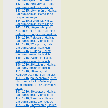
Laudum sejmiku ziemskiego
142. 1715, 29 stycznia, Halicz.
Laudum sejmiku ziemskiego
143. 1715, 10 września, Halicz.
Laudum sejmiku ziemskiego
gospodarskiego
144. 1715, 2 grudnia, Halicz.
Laudum sejmiku ziemskiego
145. 1715, 18 grudnia, pod
Kąkolnikami. Laudum ziemian
halickich na popisie uchwalone
146. 1716, 7 stycznia, Halicz.
Laudum sejmiku ziemskiego
147. 1716, 22 stycznia, Halicz.
Laudum ziemian halickich
148. 1716, 6 lutego, Halicz.
Laudum ziemian halickich
149. 1716, 23 marca, Halicz.
Laudum ziemian halickich
150. 1716, 20 kwietnia, Halicz.
Laudum ziemian halickich
151. 1716, 18 maja, Halicz.
Konfederacya ziemian halickich
152. 1716, po 15 czerwca, b. m.
List marszałka konfederacyi
ziemi halickiej do szlachty tejże
ziemi
153. 1716, 30 czerwca, Halicz.
Laudum sejmiku ziemskiego
154. 1716, 3 sierpnia, Halicz.
Laudum sejmiku ziemskiego
155. 1716, 16 września, Halicz.