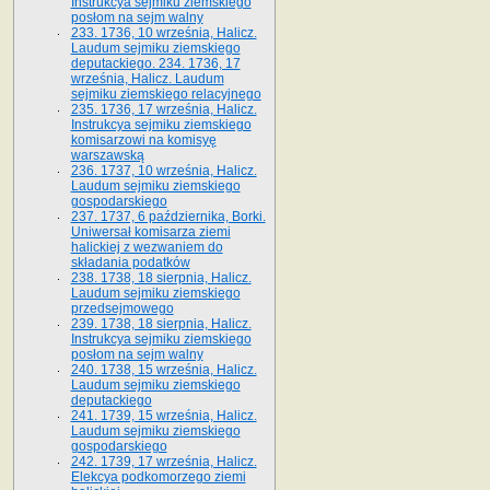
Instrukcya sejmiku ziemskiego
posłom na sejm walny
233. 1736, 10 września, Halicz.
Laudum sejmiku ziemskiego
deputackiego. 234. 1736, 17
września, Halicz. Laudum
sejmiku ziemskiego relacyjnego
235. 1736, 17 września, Halicz.
Instrukcya sejmiku ziemskiego
komisarzowi na komisyę
warszawską
236. 1737, 10 września, Halicz.
Laudum sejmiku ziemskiego
gospodarskiego
237. 1737, 6 października, Borki.
Uniwersał komisarza ziemi
halickiej z wezwaniem do
składania podatków
238. 1738, 18 sierpnia, Halicz.
Laudum sejmiku ziemskiego
przedsejmowego
239. 1738, 18 sierpnia, Halicz.
Instrukcya sejmiku ziemskiego
posłom na sejm walny
240. 1738, 15 września, Halicz.
Laudum sejmiku ziemskiego
deputackiego
241. 1739, 15 września, Halicz.
Laudum sejmiku ziemskiego
gospodarskiego
242. 1739, 17 września, Halicz.
Elekcya podkomorzego ziemi