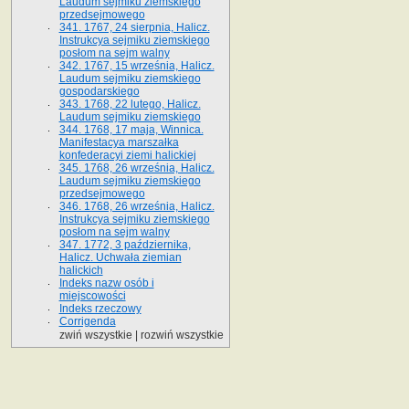
Laudum sejmiku ziemskiego
przedsejmowego
341. 1767, 24 sierpnia, Halicz.
Instrukcya sejmiku ziemskiego
posłom na sejm walny
342. 1767, 15 września, Halicz.
Laudum sejmiku ziemskiego
gospodarskiego
343. 1768, 22 lutego, Halicz.
Laudum sejmiku ziemskiego
344. 1768, 17 maja, Winnica.
Manifestacya marszałka
konfederacyi ziemi halickiej
345. 1768, 26 września, Halicz.
Laudum sejmiku ziemskiego
przedsejmowego
346. 1768, 26 września, Halicz.
Instrukcya sejmiku ziemskiego
posłom na sejm walny
347. 1772, 3 października,
Halicz. Uchwała ziemian
halickich
Indeks nazw osób i
miejscowości
Indeks rzeczowy
Corrigenda
zwiń wszystkie
|
rozwiń wszystkie