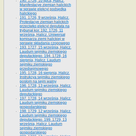
190. 1726, 10 lipca, Halicz.
Manifestacye ziemian halickich
w sprawie elekcyi podsędka
halickiego
191. 1726, 9 września, Halicz.
Protestacye ziemian halickich
przeciwko elekcyi deputata na
trybunał kor. 192. 1726, 11
września, Halicz. Uniwersał
komisarza ziemi halickiej w
sprawie składania czopowego
193. 1727, 15 września, Halicz.
Laudum sejmiku ziemskiego
deputackiego. 194. 1728, 16
sierpnia, Halicz. Laudum
sejmiku ziemskiego
przedsejmowego
195. 1728, 16 sierpnia, Halicz.
Instrukcya sejmiku ziemskiego
posłom na sejm walny
196. 1728, 13 września, Halicz.
Laudum sejmiku ziemskiego
deputackiego
197. 1728, 14 września, Halicz.
Laudum sejmiku ziemskiego
gospodarskiego
198. 1729, 12 września, Halicz.
Laudum sejmiku ziemskiego
deputackiego. 199. 1729, 13
września, Halicz. Laudum
sejmiku ziemskiego
gospodarskiego