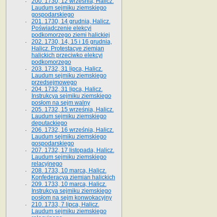
200. 1730, 12 września, Halicz.
Laudum sejmiku ziemskiego
gospodarskiego
201. 1730, 14 grudnia, Halicz.
Poświadczenie elekcyi
podkomorzego ziemi halickiej
202. 1730, 14, 15 i 16 grudnia,
Halicz. Protestacye ziemian
halickich przeciwko elekcyi
podkomorzego
203. 1732, 31 lipca, Halicz.
Laudum sejmiku ziemskiego
przedsejmowego
204. 1732, 31 lipca, Halicz.
Instrukcya sejmiku ziemskiego
posłom na sejm walny
205. 1732, 15 września, Halicz.
Laudum sejmiku ziemskiego
deputackiego
206. 1732, 16 września, Halicz.
Laudum sejmiku ziemskiego
gospodarskiego
207. 1732, 17 listopada, Halicz.
Laudum sejmiku ziemskiego
relacyjnego
208. 1733, 10 marca, Halicz.
Konfederacya ziemian halickich­
209. 1733, 10 marca, Halicz.
Instrukcya sejmiku ziemskiego
posłom na sejm konwokacyjny
210. 1733, 7 lipca, Halicz.
Laudum sejmiku ziemskiego