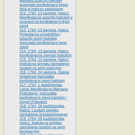
Manifest szlachty halickiej
przeciwko konfederacyi tegoż
dnia w Haliczu zawiązanej
312. 1764, 13 sierpnia, Halicz.
Manifestacya szlachty halickiej z
recesem od konfederacyi tejże
ziemi
313. 1764, 13 sierpnia, Halicz.
Protestacya urzędników i
szlachty ziemi halickiej
przeciwko konfederacyi tejże
ziemi
314. 1764, 13 sierpnia, Halicz.
Konfederacya ziemian halickich
315. 1764, 13 sierpnia, Halicz.
Instrukcya sejmiku ziemskiego
posłom na sejm elekcyjny
316. 1764, 24 sierpnia, Żuków.
Uniwersał marszałka
konfederacyi ziemi halickiej
317. 1764, 1 października,
Lwów. Manifestacya Maryana
Potockiego, marszałka
konfederacyi ziemi halickiej i
innych Potockich
318. 1764, 29 października,
Halicz. Laudum sejmiku
ziemskiego przedsejmowego
319. 1764, 29 października,
Halicz. Instrukcya sejmiku
ziemskiego posłom na sejm
koronacyjny