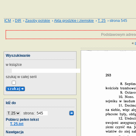
ICM
›
DIR
›
Zasoby polskie
›
Akta grodzkie i ziemskie
›
T. 25
› strona 545
Podstawowym adrese
«
Wyszukiwanie
w książce
szukaj w całej serii
Idź do
strona:
Pobierz pełen tekst
T. 25.txt
Nawigacja