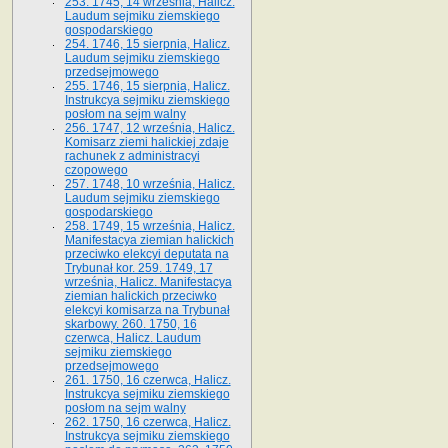
253. 1745, 14 września, Halicz.
Laudum sejmiku ziemskiego
gospodarskiego
254. 1746, 15 sierpnia, Halicz.
Laudum sejmiku ziemskiego
przedsejmowego
255. 1746, 15 sierpnia, Halicz.
Instrukcya sejmiku ziemskiego
posłom na sejm walny
256. 1747, 12 września, Halicz.
Komisarz ziemi halickiej zdaje
rachunek z administracyi
czopowego
257. 1748, 10 września, Halicz.
Laudum sejmiku ziemskiego
gospodarskiego
258. 1749, 15 września, Halicz.
Manifestacya ziemian halickich
przeciwko elekcyi deputata na
Trybunał kor. 259. 1749, 17
września, Halicz. Manifestacya
ziemian halickich przeciwko
elekcyi komisarza na Trybunał
skarbowy. 260. 1750, 16
czerwca, Halicz. Laudum
sejmiku ziemskiego
przedsejmowego
261. 1750, 16 czerwca, Halicz.
Instrukcya sejmiku ziemskiego
posłom na sejm walny
262. 1750, 16 czerwca, Halicz.
Instrukcya sejmiku ziemskiego