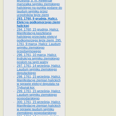
września, b. m. Rewersał
marszałka sejmiku ziemskiego
halickiego na punkta podane do
laudum sejmiku przez
urzędników tejże ziemi
293. 1760, 9 grudnia, Halicz.
Elekcya podkomorzego ziemi
halickiej
294. 1760, 15 grudnia, Halicz.
Manifestacya kasztelana
halickiego przeciwko elekcyi
podkomorzego tejże ziemi. 295.
1761, 9 marca, Halicz. Laudum
sejmiku ziemskiego
przedsejmowego
296. 1761, 10 marca, Halicz.
Instrukcya sejmiku ziemskiego
posłom na sejm walny
297. 1761, 14 września, Halicz.
Laudum sejmiku ziemskiego
deputackiego
298. 1761, 15 września, Halicz.
Manifestacye ziemian halickich
w sprawie elekcyi deputata na
Trybunał kor.
299. 1761, 15 września, Halicz.
Laudum sejmiku ziemskiego
gospodarskiego
300. 1761, 15 września, Halicz.
Manifestacye ziemian halickich
w sprawie laudum sejmiku
ziemskiego gospodarskiego