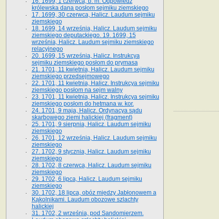
16. 1699, 1 czerwca, b. m. Odpowiedź
królewska dana posłom sejmiku ziemskiego
17. 1699, 30 czerwca, Halicz. Laudum sejmiku
ziemskiego
18. 1699, 14 września, Halicz. Laudum sejmiku
ziemskiego deputackiego. 19. 1699, 15
września, Halicz. Laudum sejmiku ziemskiego
relacyjnego
20. 1699, 15 września, Halicz. Instrukcya
sejmiku ziemskiego posłom do prymasa
21. 1701, 11 kwietnia, Halicz. Laudum sejmiku
ziemskiego przedsejmowego
22. 1701, 11 kwietnia, Halicz. Instrukcya sejmiku
ziemskiego posłom na sejm walny
23. 1701, 11 kwietnia, Halicz. Instrukcya sejmiku
ziemskiego posłom do hetmana w. kor.
24. 1701, 9 maja, Halicz. Ordynacya sądu
skarbowego ziemi halickiej (fragment)
25. 1701, 9 sierpnia, Halicz. Laudum sejmiku
ziemskiego
26. 1701, 12 września, Halicz. Laudum sejmiku
ziemskiego
27. 1702, 9 stycznia, Halicz. Laudum sejmiku
ziemskiego
28. 1702, 8 czerwca, Halicz. Laudum sejmiku
ziemskiego
29. 1702, 6 lipca, Halicz. Laudum sejmiku
ziemskiego
30. 1702, 18 lipca, obóz między Jabłonowem a
Kąkolnikami. Laudum obozowe szlachty
halickiej
31. 1702, 2 września, pod Sandomierzem.