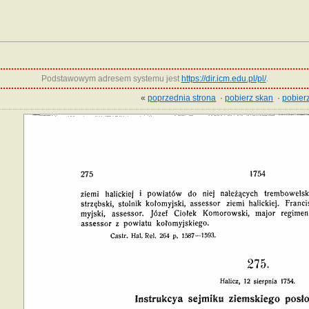
Podstawowym adresem systemu jest
https://dir.icm.edu.pl/pl/
.
«
poprzednia strona
·
pobierz skan
·
pobierz