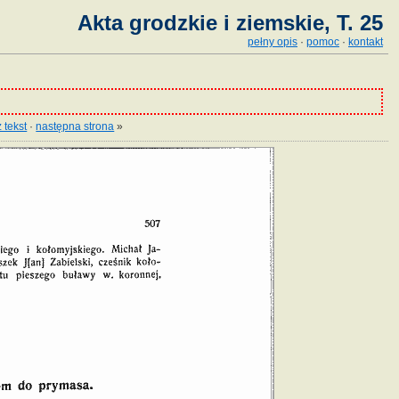
Akta grodzkie i ziemskie, T. 25
pełny opis
·
pomoc
·
kontakt
 tekst
·
następna strona
»