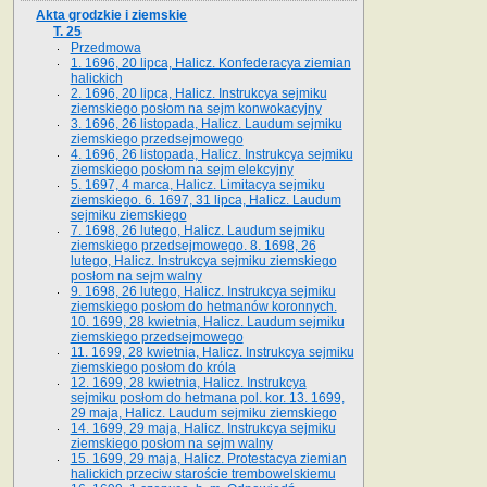
Akta grodzkie i ziemskie
T. 25
Przedmowa
1. 1696, 20 lipca, Halicz. Konfederacya ziemian
halickich
2. 1696, 20 lipca, Halicz. Instrukcya sejmiku
ziemskiego posłom na sejm konwokacyjny
3. 1696, 26 listopada, Halicz. Laudum sejmiku
ziemskiego przedsejmowego
4. 1696, 26 listopada, Halicz. Instrukcya sejmiku
ziemskiego posłom na sejm elekcyjny
5. 1697, 4 marca, Halicz. Limitacya sejmiku
ziemskiego. 6. 1697, 31 lipca, Halicz. Laudum
sejmiku ziemskiego
7. 1698, 26 lutego, Halicz. Laudum sejmiku
ziemskiego przedsejmowego. 8. 1698, 26
lutego, Halicz. Instrukcya sejmiku ziemskiego
posłom na sejm walny
9. 1698, 26 lutego, Halicz. Instrukcya sejmiku
ziemskiego posłom do hetmanów koronnych.
10. 1699, 28 kwietnia, Halicz. Laudum sejmiku
ziemskiego przedsejmowego
11. 1699, 28 kwietnia, Halicz. Instrukcya sejmiku
ziemskiego posłom do króla
12. 1699, 28 kwietnia, Halicz. Instrukcya
sejmiku posłom do hetmana pol. kor. 13. 1699,
29 maja, Halicz. Laudum sejmiku ziemskiego
14. 1699, 29 maja, Halicz. Instrukcya sejmiku
ziemskiego posłom na sejm walny
15. 1699, 29 maja, Halicz. Protestacya ziemian
halickich przeciw staroście trembowelskiemu