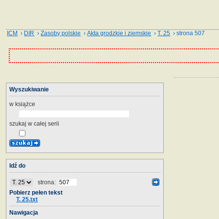
ICM
›
DIR
›
Zasoby polskie
›
Akta grodzkie i ziemskie
›
T. 25
› strona 507
Wyszukiwanie
w książce
szukaj w całej serii
Idź do
strona:
Pobierz pełen tekst
T. 25.txt
Nawigacja