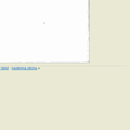
 tekst
·
następna strona
»