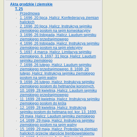
Akta grodzkie i ziemskie
T. 25
Przedmowa
1. 1696, 20 lipca, Halicz. Konfederacya ziemian
halickich
2. 1696, 20 lipca, Halicz. Instrukcya sejmiku
ziemskiego posłom na sejm konwokacyjny
3. 1696, 26 listopada, Halicz. Laudum sejmiku
ziemskiego przedsejmowego
4. 1696, 26 listopada, Halicz. Instrukcya sejmiku
ziemskiego posłom na sejm elekcyjny
5. 1697, 4 marca, Halicz. Limitacya sejmiku
ziemskiego. 6. 1697, 31 lipca, Halicz. Laudum
sejmiku ziemskiego
7. 1698, 26 lutego, Halicz. Laudum sejmiku
ziemskiego przedsejmowego. 8. 1698, 26
lutego, Halicz. Instrukcya sejmiku ziemskiego
posłom na sejm walny
9. 1698, 26 lutego, Halicz. Instrukcya sejmiku
ziemskiego posłom do hetmanów koronnych.
10. 1699, 28 kwietnia, Halicz. Laudum sejmiku
ziemskiego przedsejmowego
11. 1699, 28 kwietnia, Halicz. Instrukcya sejmiku
ziemskiego posłom do króla
12. 1699, 28 kwietnia, Halicz. Instrukcya
sejmiku posłom do hetmana pol. kor. 13. 1699,
29 maja, Halicz. Laudum sejmiku ziemskiego
14. 1699, 29 maja, Halicz. Instrukcya sejmiku
ziemskiego posłom na sejm walny
15. 1699, 29 maja, Halicz. Protestacya ziemian
halickich przeciw staroście trembowelskiemu