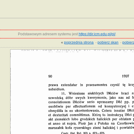
Podstawowym adresem systemu jest
https://dir.icm.edu.pl/pl/
.
«
poprzednia strona
·
pobierz skan
·
pobierz