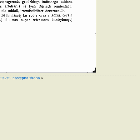
 tekst
·
następna strona
»