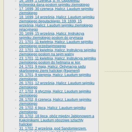
16. 1699, 1 czerwca, b. m. Odpowiedź
królewska dana posłom sejmiku ziemskiego
17. 1699, 30 czerwca, Halicz. Laudum sejmiku
ziemskiego
18. 1699, 14 września, Halicz. Laudum sejmiku
ziemskiego deputackiego. 19. 1699, 15
września, Halicz. Laudum sejmiku ziemskiego
relacyjnego
20. 1699, 15 września, Halicz. Instrukcya
sejmiku ziemskiego posłom do prymasa
21. 1701, 11 kwietnia, Halicz. Laudum sejmiku
ziemskiego przedsejmowego
22. 1701, 11 kwietnia, Halicz. Instrukcya sejmiku
ziemskiego posłom na sejm walny
23. 1701, 11 kwietnia, Halicz. Instrukcya sejmiku
ziemskiego posłom do hetmana w. kor.
24. 1701, 9 maja, Halicz. Ordynacya sądu
skarbowego ziemi halickiej (fragment)
25. 1701, 9 sierpnia, Halicz. Laudum sejmiku
ziemskiego
26. 1701, 12 września, Halicz. Laudum sejmiku
ziemskiego
27. 1702, 9 stycznia, Halicz. Laudum sejmiku
ziemskiego
28. 1702, 8 czerwca, Halicz. Laudum sejmiku
ziemskiego
29. 1702, 6 lipca, Halicz. Laudum sejmiku
ziemskiego
30. 1702, 18 lipca, obóz między Jabłonowem a
Kąkolnikami. Laudum obozowe szlachty
halickiej
31. 1702, 2 września, pod Sandomierzem.