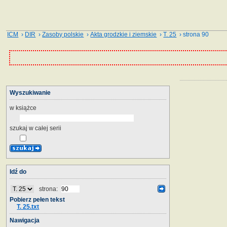
ICM
›
DIR
›
Zasoby polskie
›
Akta grodzkie i ziemskie
›
T. 25
› strona 90
Wyszukiwanie
w książce
szukaj w całej serii
Idź do
strona:
Pobierz pełen tekst
T. 25.txt
Nawigacja