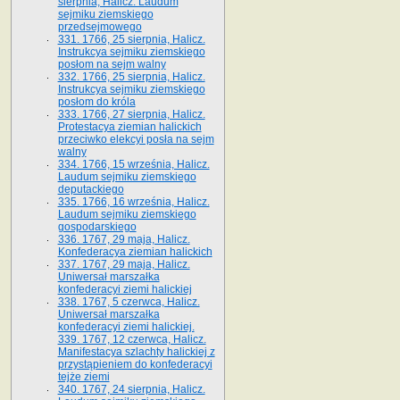
sierpnia, Halicz. Laudum
sejmiku ziemskiego
przedsejmowego
331. 1766, 25 sierpnia, Halicz.
Instrukcya sejmiku ziemskiego
posłom na sejm walny
332. 1766, 25 sierpnia, Halicz.
Instrukcya sejmiku ziemskiego
posłom do króla
333. 1766, 27 sierpnia, Halicz.
Protestacya ziemian halickich
przeciwko elekcyi posła na sejm
walny
334. 1766, 15 września, Halicz.
Laudum sejmiku ziemskiego
deputackiego
335. 1766, 16 września, Halicz.
Laudum sejmiku ziemskiego
gospodarskiego
336. 1767, 29 maja, Halicz.
Konfederacya ziemian halickich
337. 1767, 29 maja, Halicz.
Uniwersał marszałka
konfederacyi ziemi halickiej
338. 1767, 5 czerwca, Halicz.
Uniwersał marszałka
konfederacyi ziemi halickiej.
339. 1767, 12 czerwca, Halicz.
Manifestacya szlachty halickiej z
przystąpieniem do konfederacyi
tejże ziemi
340. 1767, 24 sierpnia, Halicz.