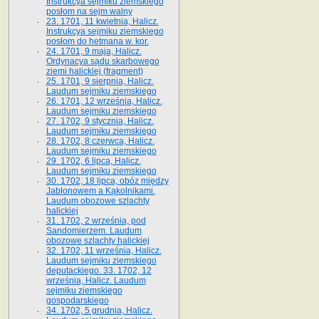
Instrukcya sejmiku ziemskiego
posłom na sejm walny
23. 1701, 11 kwietnia, Halicz.
Instrukcya sejmiku ziemskiego
posłom do hetmana w. kor.
24. 1701, 9 maja, Halicz.
Ordynacya sądu skarbowego
ziemi halickiej (fragment)
25. 1701, 9 sierpnia, Halicz.
Laudum sejmiku ziemskiego
26. 1701, 12 września, Halicz.
Laudum sejmiku ziemskiego
27. 1702, 9 stycznia, Halicz.
Laudum sejmiku ziemskiego
28. 1702, 8 czerwca, Halicz.
Laudum sejmiku ziemskiego
29. 1702, 6 lipca, Halicz.
Laudum sejmiku ziemskiego
30. 1702, 18 lipca, obóz między
Jabłonowem a Kąkolnikami.
Laudum obozowe szlachty
halickiej
31. 1702, 2 września, pod
Sandomierzem. Laudum
obozowe szlachty halickiej
32. 1702, 11 września, Halicz.
Laudum sejmiku ziemskiego
deputackiego. 33. 1702, 12
września, Halicz. Laudum
sejmiku ziemskiego
gospodarskiego
34. 1702, 5 grudnia, Halicz.