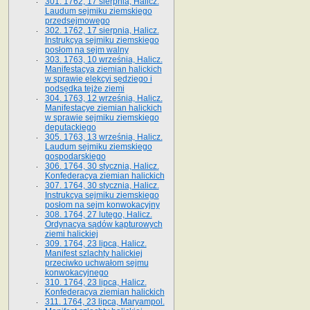
301. 1762, 17 sierpnia, Halicz.
Laudum sejmiku ziemskiego
przedsejmowego
302. 1762, 17 sierpnia, Halicz.
Instrukcya sejmiku ziemskiego
posłom na sejm walny
303. 1763, 10 września, Halicz.
Manifestacya ziemian halickich
w sprawie elekcyi sędziego i
podsędka tejże ziemi
304. 1763, 12 września, Halicz.
Manifestacye ziemian halickich
w sprawie sejmiku ziemskiego
deputackiego
305. 1763, 13 września, Halicz.
Laudum sejmiku ziemskiego
gospodarskiego
306. 1764, 30 stycznia, Halicz.
Konfederacya ziemian halickich
307. 1764, 30 stycznia, Halicz.
Instrukcya sejmiku ziemskiego
posłom na sejm konwokacyjny
308. 1764, 27 lutego, Halicz.
Ordynacya sądów kapturowych
ziemi halickiej
309. 1764, 23 lipca, Halicz.
Manifest szlachty halickiej
przeciwko uchwałom sejmu
konwokacyjnego
310. 1764, 23 lipca, Halicz.
Konfederacya ziemian halickich
311. 1764, 23 lipca, Maryampol.