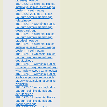
przedsejmowego
180. 1722, 17 sierpnia, Halicz.
Instrukcya sejmiku ziemskiego
posłom na sejm walny
181. 1723, 22 lutego, Halicz.
Laudum sejmiku ziemskiego
relacyjnego
182. 1723, 14 września, Halicz.
Laudum sejmiku ziemskiego
gospodarskiego
183. 1724, 14 sierpnia, Halicz.
Laudum sejmiku ziemskiego
przedsejmowego
184. 1724, 14 sierpnia, Halicz.
Instrukcya sejmiku ziemskiego
posłom na sejm walny
185. 1724, 11 września, Halicz.
Laudum sejmiku ziemskiego
deputackiego
186. 1724, 13 września, Halicz.
Świadectwo sejmiku ziemskiego
w sprawie wywodu szlachectwa
187. 1724, 13 września, Halicz.
Protestacye ziemian halickich
przeciwko zajściom na sejmiku
ziemskim
188. 1725, 10 września, Halicz.
Laudum sejmiku ziemskiego
deputackiego
189. 1725, 11 września, Halicz.
Laudum sejmiku ziemskiego
gospodarskiego