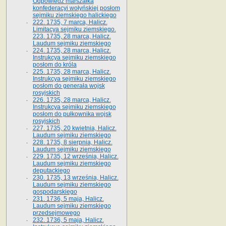
Odpowiedź marszałka
konfederacyi wołyńskiej posłom
sejmiku ziemskiego halickiego
222. 1735, 7 marca, Halicz.
Limitacya sejmiku ziemskiego.
223. 1735, 28 marca, Halicz.
Laudum sejmiku ziemskiego
224. 1735, 28 marca, Halicz.
Instrukcya sejmiku ziemskiego
posłom do króla
225. 1735, 28 marca, Halicz.
Instrukcya sejmiku ziemskiego
posłom do generała wojsk
rosyjskich
226. 1735, 28 marca, Halicz.
Instrukcya sejmiku ziemskiego
posłom do pułkownika wojsk
rosyjskich
227. 1735, 20 kwietnia, Halicz.
Laudum sejmiku ziemskiego
228. 1735, 8 sierpnia, Halicz.
Laudum sejmiku ziemskiego
229. 1735, 12 września, Halicz.
Laudum sejmiku ziemskiego
deputackiego
230. 1735, 13 września, Halicz.
Laudum sejmiku ziemskiego
gospodarskiego
231. 1736, 5 maja, Halicz.
Laudum sejmiku ziemskiego
przedsejmowego
232. 1736, 5 maja, Halicz.