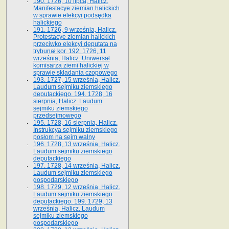
190. 1726, 10 lipca, Halicz.
Manifestacye ziemian halickich
w sprawie elekcyi podsędka
halickiego
191. 1726, 9 września, Halicz.
Protestacye ziemian halickich
przeciwko elekcyi deputata na
trybunał kor. 192. 1726, 11
września, Halicz. Uniwersał
komisarza ziemi halickiej w
sprawie składania czopowego
193. 1727, 15 września, Halicz.
Laudum sejmiku ziemskiego
deputackiego. 194. 1728, 16
sierpnia, Halicz. Laudum
sejmiku ziemskiego
przedsejmowego
195. 1728, 16 sierpnia, Halicz.
Instrukcya sejmiku ziemskiego
posłom na sejm walny
196. 1728, 13 września, Halicz.
Laudum sejmiku ziemskiego
deputackiego
197. 1728, 14 września, Halicz.
Laudum sejmiku ziemskiego
gospodarskiego
198. 1729, 12 września, Halicz.
Laudum sejmiku ziemskiego
deputackiego. 199. 1729, 13
września, Halicz. Laudum
sejmiku ziemskiego
gospodarskiego