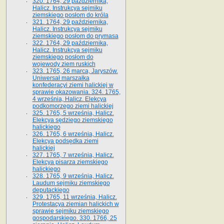
320. 1764, 29 października,
Halicz. Instrukcya sejmiku
ziemskiego posłom do króla
321. 1764, 29 października,
Halicz. Instrukcya sejmiku
ziemskiego posłom do prymasa
322. 1764, 29 października,
Halicz. Instrukcya sejmiku
ziemskiego posłom do
wojewody ziem ruskich
323. 1765, 26 marca, Jaryszów.
Uniwersał marszałka
konfederacyi ziemi halickiej w
sprawie okazowania. 324. 1765,
4 września, Halicz. Elekcya
podkomorzego ziemi halickiej
325. 1765, 5 września, Halicz.
Elekcya sędziego ziemskiego
halickiego
326. 1765, 6 września, Halicz.
Elekcya podsędka ziemi
halickiej
327. 1765, 7 września, Halicz.
Elekcya pisarza ziemskiego
halickiego
328. 1765, 9 września, Halicz.
Laudum sejmiku ziemskiego
deputackiego
329. 1765, 11 września, Halicz.
Protestacya ziemian halickich w
sprawie sejmiku ziemskiego
gospodarskiego. 330. 1766, 25