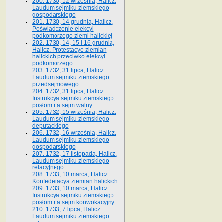
200. 1730, 12 września, Halicz.
Laudum sejmiku ziemskiego
gospodarskiego
201. 1730, 14 grudnia, Halicz.
Poświadczenie elekcyi
podkomorzego ziemi halickiej
202. 1730, 14, 15 i 16 grudnia,
Halicz. Protestacye ziemian
halickich przeciwko elekcyi
podkomorzego
203. 1732, 31 lipca, Halicz.
Laudum sejmiku ziemskiego
przedsejmowego
204. 1732, 31 lipca, Halicz.
Instrukcya sejmiku ziemskiego
posłom na sejm walny
205. 1732, 15 września, Halicz.
Laudum sejmiku ziemskiego
deputackiego
206. 1732, 16 września, Halicz.
Laudum sejmiku ziemskiego
gospodarskiego
207. 1732, 17 listopada, Halicz.
Laudum sejmiku ziemskiego
relacyjnego
208. 1733, 10 marca, Halicz.
Konfederacya ziemian halickich­
209. 1733, 10 marca, Halicz.
Instrukcya sejmiku ziemskiego
posłom na sejm konwokacyjny
210. 1733, 7 lipca, Halicz.
Laudum sejmiku ziemskiego