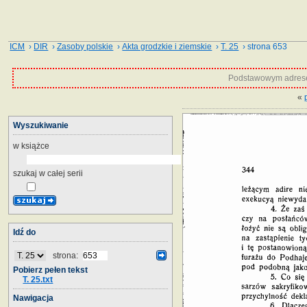
ICM
›
DIR
›
Zasoby polskie
›
Akta grodzkie i ziemskie
›
T. 25
› strona 653
Podstawowym adrese
«
Wyszukiwanie
w książce
szukaj w całej serii
Idź do
strona:
Pobierz pełen tekst
T. 25.txt
Nawigacja