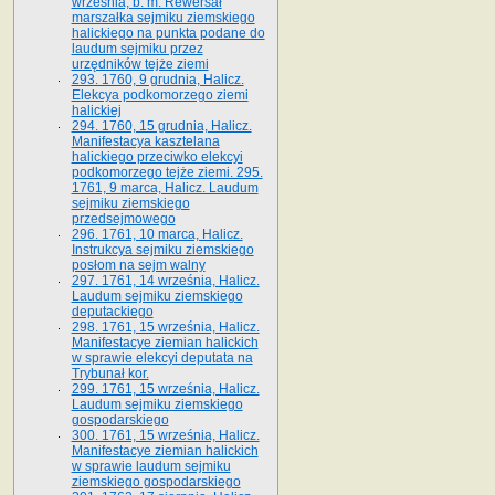
września, b. m. Rewersał
marszałka sejmiku ziemskiego
halickiego na punkta podane do
laudum sejmiku przez
urzędników tejże ziemi
293. 1760, 9 grudnia, Halicz.
Elekcya podkomorzego ziemi
halickiej
294. 1760, 15 grudnia, Halicz.
Manifestacya kasztelana
halickiego przeciwko elekcyi
podkomorzego tejże ziemi. 295.
1761, 9 marca, Halicz. Laudum
sejmiku ziemskiego
przedsejmowego
296. 1761, 10 marca, Halicz.
Instrukcya sejmiku ziemskiego
posłom na sejm walny
297. 1761, 14 września, Halicz.
Laudum sejmiku ziemskiego
deputackiego
298. 1761, 15 września, Halicz.
Manifestacye ziemian halickich
w sprawie elekcyi deputata na
Trybunał kor.
299. 1761, 15 września, Halicz.
Laudum sejmiku ziemskiego
gospodarskiego
300. 1761, 15 września, Halicz.
Manifestacye ziemian halickich
w sprawie laudum sejmiku
ziemskiego gospodarskiego