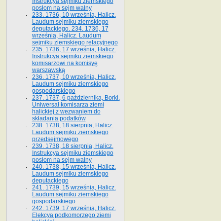
Instrukcya sejmiku ziemskiego
posłom na sejm walny
233. 1736, 10 września, Halicz.
Laudum sejmiku ziemskiego
deputackiego. 234. 1736, 17
września, Halicz. Laudum
sejmiku ziemskiego relacyjnego
235. 1736, 17 września, Halicz.
Instrukcya sejmiku ziemskiego
komisarzowi na komisyę
warszawską
236. 1737, 10 września, Halicz.
Laudum sejmiku ziemskiego
gospodarskiego
237. 1737, 6 października, Borki.
Uniwersał komisarza ziemi
halickiej z wezwaniem do
składania podatków
238. 1738, 18 sierpnia, Halicz.
Laudum sejmiku ziemskiego
przedsejmowego
239. 1738, 18 sierpnia, Halicz.
Instrukcya sejmiku ziemskiego
posłom na sejm walny
240. 1738, 15 września, Halicz.
Laudum sejmiku ziemskiego
deputackiego
241. 1739, 15 września, Halicz.
Laudum sejmiku ziemskiego
gospodarskiego
242. 1739, 17 września, Halicz.
Elekcya podkomorzego ziemi