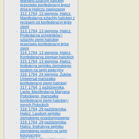
Manifest szlachty halickiej
przeciwko konfederacyi tegoż
dnia w Haliczu zawiązanej
312. 1764, 13 sierpnia, Halicz.
Manifestacya szlachty halickiej z
recesem od konfederacyi tejże
ziemi
313. 1764, 13 sierpnia, Halicz.
Protestacya urzędników i
szlachty ziemi halickiej
przeciwko konfederacyi tejże
ziemi
314. 1764, 13 sierpnia, Halicz.
Konfederacya ziemian halickich
315. 1764, 13 sierpnia, Halicz.
Instrukcya sejmiku ziemskiego
posłom na sejm elekcyjny
316. 1764, 24 sierpnia, Żuków.
Uniwersał marszałka
konfederacyi ziemi halickiej
317. 1764, 1 października,
Lwów. Manifestacya Maryana
Potockiego, marszałka
konfederacyi ziemi halickiej i
innych Potockich
318. 1764, 29 października,
Halicz. Laudum sejmiku
ziemskiego przedsejmowego
319. 1764, 29 października,
Halicz. Instrukcya sejmiku
ziemskiego posłom na sejm
koronacyjny