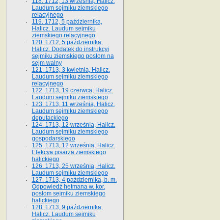
118. 1712, 13 września, Halicz.
Laudum sejmiku ziemskiego
relacyjnego
119. 1712, 5 października,
Halicz. Laudum sejmiku
ziemskiego relacyjnego
120. 1712, 5 października,
Halicz. Dodatek do instrukcyi
sejmiku ziemskiego posłom na
sejm walny
121. 1713, 3 kwietnia, Halicz.
Laudum sejmiku ziemskiego
relacyjnego
122. 1713, 19 czerwca, Halicz.
Laudum sejmiku ziemskiego
123. 1713, 11 września, Halicz.
Laudum sejmiku ziemskiego
deputackiego
124. 1713, 12 września, Halicz.
Laudum sejmiku ziemskiego
gospodarskiego
125. 1713, 12 września, Halicz.
Elekcya pisarza ziemskiego
halickiego
126. 1713, 25 września, Halicz.
Laudum sejmiku ziemskiego
127. 1713, 4 października, b. m.
Odpowiedź hetmana w. kor.
posłom sejmiku ziemskiego
halickiego
128. 1713, 9 października,
Halicz. Laudum sejmiku