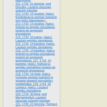
relacyjnego
211. 1733, 31 sierpnia, pod
Gruszką. Laudum obozowe
szlachty halickiej
212. 1733, 15 grudnia, Halicz.
Konfederacya ziemian halickich
przy królu Stanisławie I .
213. 1733, 15 grudnia, Halicz.
Instrukcya sejmiku ziemskiego
posłom do wojewody
kijowskiego
214. 1734, 25 lutego, Halicz.
Laudum sejmiku ziemskiego.
215. 1734, 15 kwietnia, Halicz.
Laudum sejmiku ziemskiego
216. 1734, 15 kwietnia, Halicz.
Instrukcya sejmiku ziemskiego
posłom do wojewody
wołyńskiego. 217. 1734, 15
kwietnia, Halicz. Instrukcya
sejmiku ziemskiego posłom do
wojewody kijowskiego
218. 1734, 24 maja, Halicz.
Uchwała ziemian halickich w
sprawie swawoli opryszków i
poddaństwa. 219. 1734, 26
czerwca, Halicz. Laudum
sejmiku ziemskiego
220. 1734, 30 lipca, pod
Maryampolem. Laudum
obozowe szlachty halickiej
221. 1735, 22 stycznia, Tłumacz.