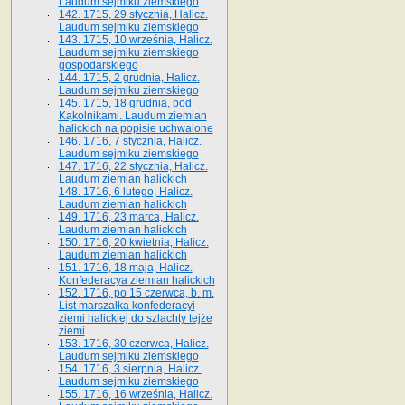
Laudum sejmiku ziemskiego
142. 1715, 29 stycznia, Halicz.
Laudum sejmiku ziemskiego
143. 1715, 10 września, Halicz.
Laudum sejmiku ziemskiego
gospodarskiego
144. 1715, 2 grudnia, Halicz.
Laudum sejmiku ziemskiego
145. 1715, 18 grudnia, pod
Kąkolnikami. Laudum ziemian
halickich na popisie uchwalone
146. 1716, 7 stycznia, Halicz.
Laudum sejmiku ziemskiego
147. 1716, 22 stycznia, Halicz.
Laudum ziemian halickich
148. 1716, 6 lutego, Halicz.
Laudum ziemian halickich
149. 1716, 23 marca, Halicz.
Laudum ziemian halickich
150. 1716, 20 kwietnia, Halicz.
Laudum ziemian halickich
151. 1716, 18 maja, Halicz.
Konfederacya ziemian halickich
152. 1716, po 15 czerwca, b. m.
List marszałka konfederacyi
ziemi halickiej do szlachty tejże
ziemi
153. 1716, 30 czerwca, Halicz.
Laudum sejmiku ziemskiego
154. 1716, 3 sierpnia, Halicz.
Laudum sejmiku ziemskiego
155. 1716, 16 września, Halicz.