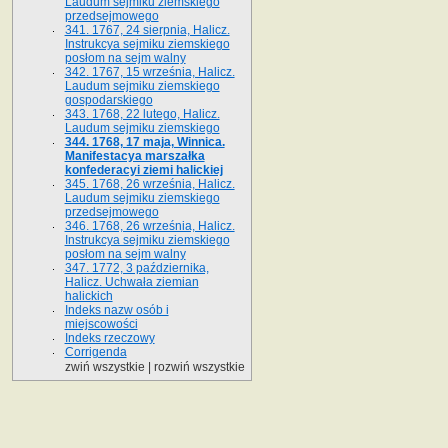
Laudum sejmiku ziemskiego
przedsejmowego
341. 1767, 24 sierpnia, Halicz.
Instrukcya sejmiku ziemskiego
posłom na sejm walny
342. 1767, 15 września, Halicz.
Laudum sejmiku ziemskiego
gospodarskiego
343. 1768, 22 lutego, Halicz.
Laudum sejmiku ziemskiego
344. 1768, 17 maja, Winnica.
Manifestacya marszałka
konfederacyi ziemi halickiej
345. 1768, 26 września, Halicz.
Laudum sejmiku ziemskiego
przedsejmowego
346. 1768, 26 września, Halicz.
Instrukcya sejmiku ziemskiego
posłom na sejm walny
347. 1772, 3 października,
Halicz. Uchwała ziemian
halickich
Indeks nazw osób i
miejscowości
Indeks rzeczowy
Corrigenda
zwiń wszystkie
|
rozwiń wszystkie