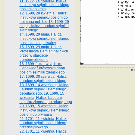
11. 1699, 28 kwietnia, Halicz.
Instrukcya sejmiku ziemskiego
posłom do króla
12. 1699, 28 kwietnia, Halicz.
Instrukcya sejmiku posłom do
hetmana pol. kor. 13. 1699, 29
maja, Halicz. Laudum sejmiku
ziemskiego
14. 1699, 29 maja, Halicz.
Instrukcya sejmiku ziemskiego
posłom na sejm walny
15. 1699, 29 maja, Halicz.
Protestacya ziemian halickich
przeciw staroście
trembowelskiemu
16. 1699, 1 czerwca, b. m.
Odpowiedź królewska dana
«
posłom sejmiku ziemskiego
17. 1699, 30 czerwca, Halicz.
Laudum sejmiku ziemskiego
18. 1699, 14 września, Halicz.
Laudum sejmiku ziemskiego
deputackiego. 19. 1699, 15
września, Halicz. Laudum
sejmiku ziemskiego relacyjnego
20. 1699, 15 września, Halicz.
Instrukcya sejmiku ziemskiego
posłom do prymasa
21. 1701, 11 kwietnia, Halicz.
Laudum sejmiku ziemskiego
przedsejmowego
22. 1701, 11 kwietnia, Halicz.