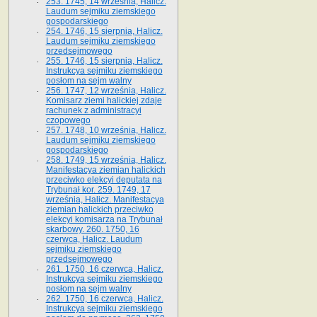
253. 1745, 14 września, Halicz.
Laudum sejmiku ziemskiego
gospodarskiego
254. 1746, 15 sierpnia, Halicz.
Laudum sejmiku ziemskiego
przedsejmowego
255. 1746, 15 sierpnia, Halicz.
Instrukcya sejmiku ziemskiego
posłom na sejm walny
256. 1747, 12 września, Halicz.
Komisarz ziemi halickiej zdaje
rachunek z administracyi
czopowego
257. 1748, 10 września, Halicz.
Laudum sejmiku ziemskiego
gospodarskiego
258. 1749, 15 września, Halicz.
Manifestacya ziemian halickich
przeciwko elekcyi deputata na
Trybunał kor. 259. 1749, 17
września, Halicz. Manifestacya
ziemian halickich przeciwko
elekcyi komisarza na Trybunał
skarbowy. 260. 1750, 16
czerwca, Halicz. Laudum
sejmiku ziemskiego
przedsejmowego
261. 1750, 16 czerwca, Halicz.
Instrukcya sejmiku ziemskiego
posłom na sejm walny
262. 1750, 16 czerwca, Halicz.
Instrukcya sejmiku ziemskiego