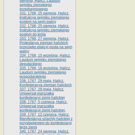
sierpnia, Halicz. Laudum
sejmiku ziemskiego
przedsejmowego
331. 1766, 25 sierpnia, Halicz.
Instrukcya sejmiku ziemskiego
posłom na sejm walny
332. 1766, 25 sierpnia, Halicz.
Instrukcya sejmiku ziemskiego
posłom do króla
333. 1766, 27 sierpnia, Halicz.
Protestacya ziemian halickich
przeciwko elekcyi posła na sejm
walny
334. 1766, 15 września, Halicz.
Laudum sejmiku ziemskiego
deputackiego
335. 1766, 16 września, Halicz.
Laudum sejmiku ziemskiego
gospodarskiego
336. 1767, 29 maja, Halicz.
Konfederacya ziemian halickich
337. 1767, 29 maja, Halicz.
Uniwersał marszałka
konfederacyi ziemi halickiej
338. 1767, 5 czerwca, Halicz.
Uniwersał marszałka
konfederacyi ziemi halickiej.
339. 1767, 12 czerwca, Halicz.
Manifestacya szlachty halickiej z
przystąpieniem do konfederacyi
tejże ziemi
340. 1767, 24 sierpnia, Halicz.