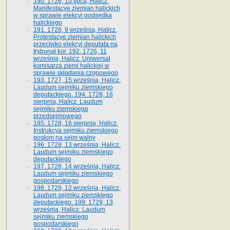
190. 1726, 10 lipca, Halicz.
Manifestacye ziemian halickich
w sprawie elekcyi podsędka
halickiego
191. 1726, 9 września, Halicz.
Protestacye ziemian halickich
przeciwko elekcyi deputata na
trybunał kor. 192. 1726, 11
września, Halicz. Uniwersał
komisarza ziemi halickiej w
sprawie składania czopowego
193. 1727, 15 września, Halicz.
Laudum sejmiku ziemskiego
deputackiego. 194. 1728, 16
sierpnia, Halicz. Laudum
sejmiku ziemskiego
przedsejmowego
195. 1728, 16 sierpnia, Halicz.
Instrukcya sejmiku ziemskiego
posłom na sejm walny
196. 1728, 13 września, Halicz.
Laudum sejmiku ziemskiego
deputackiego
197. 1728, 14 września, Halicz.
Laudum sejmiku ziemskiego
gospodarskiego
198. 1729, 12 września, Halicz.
Laudum sejmiku ziemskiego
deputackiego. 199. 1729, 13
września, Halicz. Laudum
sejmiku ziemskiego
gospodarskiego