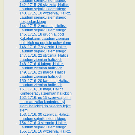
Laudum sejmiku ziemskiego
142. 1715, 29 stycznia, Halicz.
Laudum sejmiku ziemskiego
143. 1715, 10 września, Halicz.
Laudum sejmiku ziemskiego
gospodarskiego
144. 1715, 2 grudnia, Halicz.
Laudum sejmiku ziemskiego
145. 1715, 18 grudnia, pod
Kąkolnikami. Laudum ziemian
halickich na popisie uchwalone
146. 1716, 7 stycznia, Halicz.
Laudum sejmiku ziemskiego
147. 1716, 22 stycznia, Halicz.
Laudum ziemian halickich
148. 1716, 6 lutego, Halicz.
Laudum ziemian halickich
149. 1716, 23 marca, Halicz.
Laudum ziemian halickich
150. 1716, 20 kwietnia, Halicz.
Laudum ziemian halickich
151. 1716, 18 maja, Halicz.
Konfederacya ziemian halickich
152. 1716, po 15 czerwca, b. m.
List marszałka konfederacyi
ziemi halickiej do szlachty tejże
ziemi
153. 1716, 30 czerwca, Halicz.
Laudum sejmiku ziemskiego
154. 1716, 3 sierpnia, Halicz.
Laudum sejmiku ziemskiego
155. 1716, 16 września, Halicz.