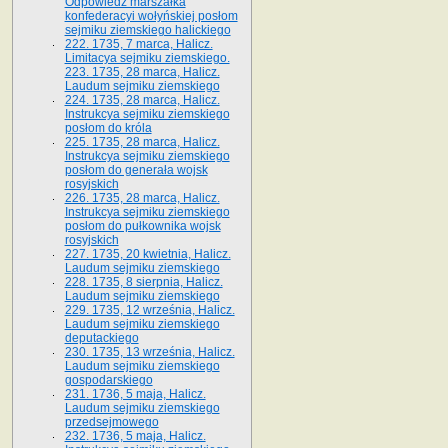
Odpowiedź marszałka
konfederacyi wołyńskiej posłom
sejmiku ziemskiego halickiego
222. 1735, 7 marca, Halicz.
Limitacya sejmiku ziemskiego.
223. 1735, 28 marca, Halicz.
Laudum sejmiku ziemskiego
224. 1735, 28 marca, Halicz.
Instrukcya sejmiku ziemskiego
posłom do króla
225. 1735, 28 marca, Halicz.
Instrukcya sejmiku ziemskiego
posłom do generała wojsk
rosyjskich
226. 1735, 28 marca, Halicz.
Instrukcya sejmiku ziemskiego
posłom do pułkownika wojsk
rosyjskich
227. 1735, 20 kwietnia, Halicz.
Laudum sejmiku ziemskiego
228. 1735, 8 sierpnia, Halicz.
Laudum sejmiku ziemskiego
229. 1735, 12 września, Halicz.
Laudum sejmiku ziemskiego
deputackiego
230. 1735, 13 września, Halicz.
Laudum sejmiku ziemskiego
gospodarskiego
231. 1736, 5 maja, Halicz.
Laudum sejmiku ziemskiego
przedsejmowego
232. 1736, 5 maja, Halicz.