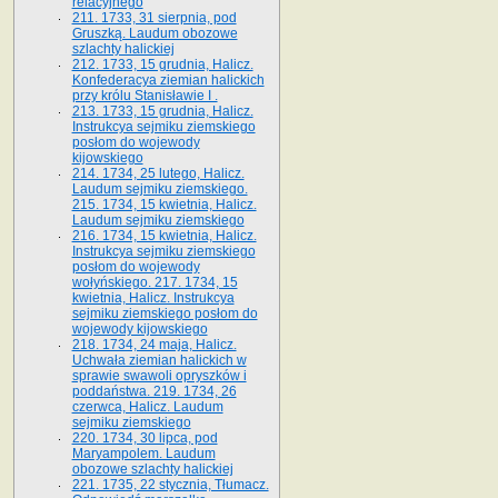
relacyjnego
211. 1733, 31 sierpnia, pod
Gruszką. Laudum obozowe
szlachty halickiej
212. 1733, 15 grudnia, Halicz.
Konfederacya ziemian halickich
przy królu Stanisławie I .
213. 1733, 15 grudnia, Halicz.
Instrukcya sejmiku ziemskiego
posłom do wojewody
kijowskiego
214. 1734, 25 lutego, Halicz.
Laudum sejmiku ziemskiego.
215. 1734, 15 kwietnia, Halicz.
Laudum sejmiku ziemskiego
216. 1734, 15 kwietnia, Halicz.
Instrukcya sejmiku ziemskiego
posłom do wojewody
wołyńskiego. 217. 1734, 15
kwietnia, Halicz. Instrukcya
sejmiku ziemskiego posłom do
wojewody kijowskiego
218. 1734, 24 maja, Halicz.
Uchwała ziemian halickich w
sprawie swawoli opryszków i
poddaństwa. 219. 1734, 26
czerwca, Halicz. Laudum
sejmiku ziemskiego
220. 1734, 30 lipca, pod
Maryampolem. Laudum
obozowe szlachty halickiej
221. 1735, 22 stycznia, Tłumacz.