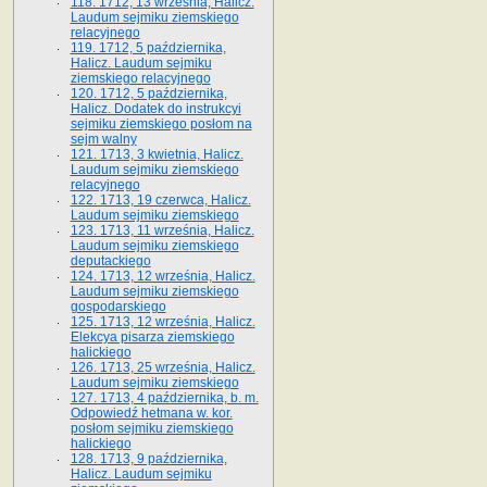
118. 1712, 13 września, Halicz.
Laudum sejmiku ziemskiego
relacyjnego
119. 1712, 5 października,
Halicz. Laudum sejmiku
ziemskiego relacyjnego
120. 1712, 5 października,
Halicz. Dodatek do instrukcyi
sejmiku ziemskiego posłom na
sejm walny
121. 1713, 3 kwietnia, Halicz.
Laudum sejmiku ziemskiego
relacyjnego
122. 1713, 19 czerwca, Halicz.
Laudum sejmiku ziemskiego
123. 1713, 11 września, Halicz.
Laudum sejmiku ziemskiego
deputackiego
124. 1713, 12 września, Halicz.
Laudum sejmiku ziemskiego
gospodarskiego
125. 1713, 12 września, Halicz.
Elekcya pisarza ziemskiego
halickiego
126. 1713, 25 września, Halicz.
Laudum sejmiku ziemskiego
127. 1713, 4 października, b. m.
Odpowiedź hetmana w. kor.
posłom sejmiku ziemskiego
halickiego
128. 1713, 9 października,
Halicz. Laudum sejmiku