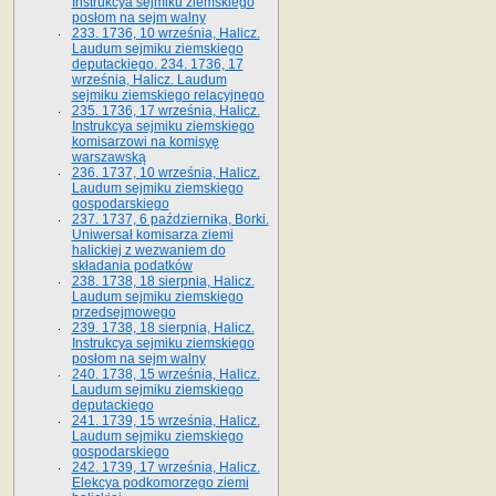
Instrukcya sejmiku ziemskiego
posłom na sejm walny
233. 1736, 10 września, Halicz.
Laudum sejmiku ziemskiego
deputackiego. 234. 1736, 17
września, Halicz. Laudum
sejmiku ziemskiego relacyjnego
235. 1736, 17 września, Halicz.
Instrukcya sejmiku ziemskiego
komisarzowi na komisyę
warszawską
236. 1737, 10 września, Halicz.
Laudum sejmiku ziemskiego
gospodarskiego
237. 1737, 6 października, Borki.
Uniwersał komisarza ziemi
halickiej z wezwaniem do
składania podatków
238. 1738, 18 sierpnia, Halicz.
Laudum sejmiku ziemskiego
przedsejmowego
239. 1738, 18 sierpnia, Halicz.
Instrukcya sejmiku ziemskiego
posłom na sejm walny
240. 1738, 15 września, Halicz.
Laudum sejmiku ziemskiego
deputackiego
241. 1739, 15 września, Halicz.
Laudum sejmiku ziemskiego
gospodarskiego
242. 1739, 17 września, Halicz.
Elekcya podkomorzego ziemi