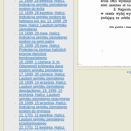
11. 1699, 28 kwietnia, Halicz.
Instrukcya sejmiku ziemskiego
posłom do króla
12. 1699, 28 kwietnia, Halicz.
Instrukcya sejmiku posłom do
hetmana pol. kor. 13. 1699, 29
maja, Halicz. Laudum sejmiku
ziemskiego
14. 1699, 29 maja, Halicz.
Instrukcya sejmiku ziemskiego
posłom na sejm walny
15. 1699, 29 maja, Halicz.
Protestacya ziemian halickich
przeciw staroście
trembowelskiemu
16. 1699, 1 czerwca, b. m.
Odpowiedź królewska dana
posłom sejmiku ziemskiego
«
17. 1699, 30 czerwca, Halicz.
Laudum sejmiku ziemskiego
18. 1699, 14 września, Halicz.
Laudum sejmiku ziemskiego
deputackiego. 19. 1699, 15
września, Halicz. Laudum
sejmiku ziemskiego relacyjnego
20. 1699, 15 września, Halicz.
Instrukcya sejmiku ziemskiego
posłom do prymasa
21. 1701, 11 kwietnia, Halicz.
Laudum sejmiku ziemskiego
przedsejmowego
22. 1701, 11 kwietnia, Halicz.