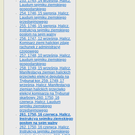
253. 1745, 14 września, Halicz.
Laudum sejmiku ziemskiego
gospodarskiego
254. 1746, 15 sierpnia, Halicz.
Laudum sejmiku ziemskiego
przedsejmowego
255. 1746, 15 sierpnia, Halicz.
Instrukcya sejmiku ziemskiego
posłom na sejm walny
256. 1747, 12 września, Halicz.
Komisarz ziemi halickiej zdaje
rachunek z administracyi
czopowego
257. 1748, 10 września, Halicz.
Laudum sejmiku ziemskiego
gospodarskiego
258. 1749, 15 września, Halicz.
Manifestacya ziemian halickich
przeciwko elekcyi deputata na
Trybunał kor. 259. 1749, 17
września, Halicz. Manifestacya
ziemian halickich przeciwko
elekcyi komisarza na Trybunał
skarbowy. 260. 1750, 16
czerwca, Halicz. Laudum
sejmiku ziemskiego
przedsejmowego
261. 1750, 16 czerwca, Halicz.
Instrukcya sejmiku ziemskiego
posłom na sejm walny
262. 1750, 16 czerwca, Halicz.
Instrukcya sejmiku ziemskiego