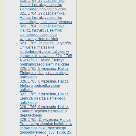
320. 1764, 29 października,
Halicz. Instrukcya sejmiku
ziemskiego posłom do króla
321. 1764, 29 października,
Halicz. Instrukcya sejmiku
ziemskiego posłom do prymasa
322. 1764, 29 października,
Halicz. Instrukcya sejmiku
ziemskiego posłom do
wojewody ziem ruskich
323. 1765, 26 marca, Jaryszów.
Uniwersał marszałka
konfederacyi ziemi halickiej w
sprawie okazowania. 324. 1765,
4 września, Halicz. Elekcya
podkomorzego ziemi halickiej
325. 1765, 5 września, Halicz.
Elekcya sędziego ziemskiego
halickiego
326. 1765, 6 września, Halicz.
Elekcya podsędka ziemi
halickiej
327. 1765, 7 września, Halicz.
Elekcya pisarza ziemskiego
halickiego
328. 1765, 9 września, Halicz.
Laudum sejmiku ziemskiego
deputackiego
329. 1765, 11 września, Halicz.
Protestacya ziemian halickich w
sprawie sejmiku ziemskiego
gospodarskiego. 330. 1766, 25