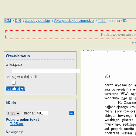
ICM
›
DIR
›
Zasoby polskie
›
Akta grodzkie i ziemskie
›
T. 25
› strona 481
Podstawowym adrese
«
Wyszukiwanie
w książce
szukaj w całej serii
Idź do
strona:
Pobierz pełen tekst
T. 25.txt
Nawigacja