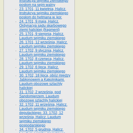
Instrukcya sejmiku ziemskiego
posłom na sejm walny
23. 1701, 11 kwietnia, Halicz.
Instrukcya sejmiku ziemskiego
posłom do hetmana w. kor.
24. 1701, 9 maja, Halicz.
Ordynacya sądu skarbowego
ziemi halickiej (fragment)
25. 1701, 9 sierpnia, Halicz.
Laudum sejmiku ziemskiego
26. 1701, 12 września, Halicz.
Laudum sejmiku ziemskiego
27. 1702, 9 stycznia, Halicz.
Laudum sejmiku ziemskiego
28. 1702, 8 czerwca, Halicz.
Laudum sejmiku ziemskiego
29. 1702, 6 lipca, Halicz.
Laudum sejmiku ziemskiego
30. 1702, 18 lipca, obóz między
Jabłonowem a Kąkolnikami.
Laudum obozowe szlachty
halickiej
31. 1702, 2 września, pod
Sandomierzem. Laudum
obozowe szlachty halickiej
32. 1702, 11 września, Halicz.
Laudum sejmiku ziemskiego
deputackiego. 33. 1702, 12
września, Halicz. Laudum
sejmiku ziemskiego
gospodarskiego
34. 1702, 5 grudnia, Halicz.