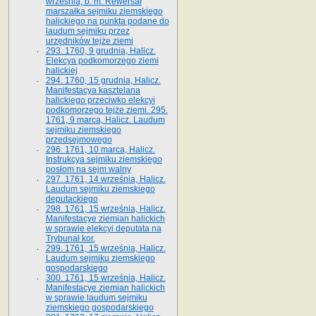
września, b. m. Rewersał
marszałka sejmiku ziemskiego
halickiego na punkta podane do
laudum sejmiku przez
urzędników tejże ziemi
293. 1760, 9 grudnia, Halicz.
Elekcya podkomorzego ziemi
halickiej
294. 1760, 15 grudnia, Halicz.
Manifestacya kasztelana
halickiego przeciwko elekcyi
podkomorzego tejże ziemi. 295.
1761, 9 marca, Halicz. Laudum
sejmiku ziemskiego
przedsejmowego
296. 1761, 10 marca, Halicz.
Instrukcya sejmiku ziemskiego
posłom na sejm walny
297. 1761, 14 września, Halicz.
Laudum sejmiku ziemskiego
deputackiego
298. 1761, 15 września, Halicz.
Manifestacye ziemian halickich
w sprawie elekcyi deputata na
Trybunał kor.
299. 1761, 15 września, Halicz.
Laudum sejmiku ziemskiego
gospodarskiego
300. 1761, 15 września, Halicz.
Manifestacye ziemian halickich
w sprawie laudum sejmiku
ziemskiego gospodarskiego