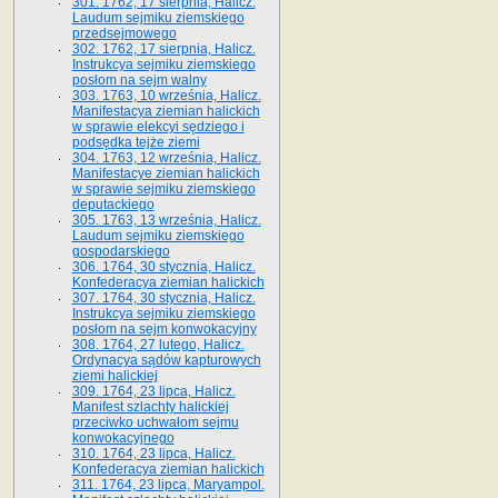
301. 1762, 17 sierpnia, Halicz.
Laudum sejmiku ziemskiego
przedsejmowego
302. 1762, 17 sierpnia, Halicz.
Instrukcya sejmiku ziemskiego
posłom na sejm walny
303. 1763, 10 września, Halicz.
Manifestacya ziemian halickich
w sprawie elekcyi sędziego i
podsędka tejże ziemi
304. 1763, 12 września, Halicz.
Manifestacye ziemian halickich
w sprawie sejmiku ziemskiego
deputackiego
305. 1763, 13 września, Halicz.
Laudum sejmiku ziemskiego
gospodarskiego
306. 1764, 30 stycznia, Halicz.
Konfederacya ziemian halickich
307. 1764, 30 stycznia, Halicz.
Instrukcya sejmiku ziemskiego
posłom na sejm konwokacyjny
308. 1764, 27 lutego, Halicz.
Ordynacya sądów kapturowych
ziemi halickiej
309. 1764, 23 lipca, Halicz.
Manifest szlachty halickiej
przeciwko uchwałom sejmu
konwokacyjnego
310. 1764, 23 lipca, Halicz.
Konfederacya ziemian halickich
311. 1764, 23 lipca, Maryampol.