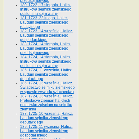
przedsejmowego
180. 1722, 17 sierpnia, Halicz.
Instrukcya sejmiku ziemskiego
posłom na sejm walny
181. 1723, 22 lutego, Halicz.
Laudum sejmiku ziemskiego
relacyjnego
182. 1723, 14 września, Halicz.
Laudum sejmiku ziemskiego
gospodarskiego
183. 1724, 14 sierpnia, Halicz.
Laudum sejmiku ziemskiego
przedsejmowego
184. 1724, 14 sierpnia, Halicz.
Instrukcya sejmiku ziemskiego
posłom na sejm walny
185. 1724, 11 września, Halicz.
Laudum sejmiku ziemskiego
deputackiego
186. 1724, 13 września, Halicz.
Świadectwo sejmiku ziemskiego
w sprawie wywodu szlachectwa
187. 1724, 13 września, Halicz.
Protestacye ziemian halickich
przeciwko zajściom na sejmiku
ziemskim
188. 1725, 10 września, Halicz.
Laudum sejmiku ziemskiego
deputackiego
189. 1725, 11 września, Halicz.
Laudum sejmiku ziemskiego
gospodarskiego