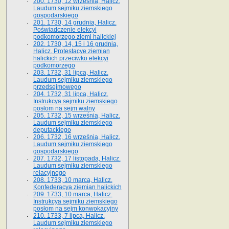
200. 1730, 12 września, Halicz.
Laudum sejmiku ziemskiego
gospodarskiego
201. 1730, 14 grudnia, Halicz.
Poświadczenie elekcyi
podkomorzego ziemi halickiej
202. 1730, 14, 15 i 16 grudnia,
Halicz. Protestacye ziemian
halickich przeciwko elekcyi
podkomorzego
203. 1732, 31 lipca, Halicz.
Laudum sejmiku ziemskiego
przedsejmowego
204. 1732, 31 lipca, Halicz.
Instrukcya sejmiku ziemskiego
posłom na sejm walny
205. 1732, 15 września, Halicz.
Laudum sejmiku ziemskiego
deputackiego
206. 1732, 16 września, Halicz.
Laudum sejmiku ziemskiego
gospodarskiego
207. 1732, 17 listopada, Halicz.
Laudum sejmiku ziemskiego
relacyjnego
208. 1733, 10 marca, Halicz.
Konfederacya ziemian halickich­
209. 1733, 10 marca, Halicz.
Instrukcya sejmiku ziemskiego
posłom na sejm konwokacyjny
210. 1733, 7 lipca, Halicz.
Laudum sejmiku ziemskiego