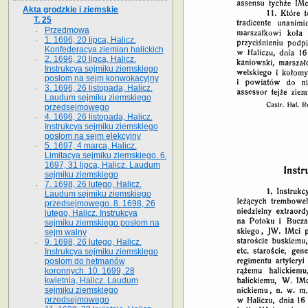
Akta grodzkie i ziemskie
T. 25
Przedmowa
1. 1696, 20 lipca, Halicz.
Konfederacya ziemian halickich
2. 1696, 20 lipca, Halicz.
Instrukcya sejmiku ziemskiego
posłom na sejm konwokacyjny
3. 1696, 26 listopada, Halicz.
Laudum sejmiku ziemskiego
przedsejmowego
4. 1696, 26 listopada, Halicz.
Instrukcya sejmiku ziemskiego
posłom na sejm elekcyjny
5. 1697, 4 marca, Halicz.
Limitacya sejmiku ziemskiego. 6.
1697, 31 lipca, Halicz. Laudum
sejmiku ziemskiego
7. 1698, 26 lutego, Halicz.
Laudum sejmiku ziemskiego
przedsejmowego. 8. 1698, 26
lutego, Halicz. Instrukcya
sejmiku ziemskiego posłom na
sejm walny
9. 1698, 26 lutego, Halicz.
Instrukcya sejmiku ziemskiego
posłom do hetmanów
koronnych. 10. 1699, 28
kwietnia, Halicz. Laudum
sejmiku ziemskiego
przedsejmowego