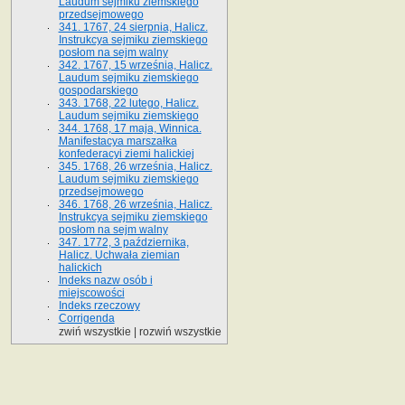
Laudum sejmiku ziemskiego
przedsejmowego
341. 1767, 24 sierpnia, Halicz.
Instrukcya sejmiku ziemskiego
posłom na sejm walny
342. 1767, 15 września, Halicz.
Laudum sejmiku ziemskiego
gospodarskiego
343. 1768, 22 lutego, Halicz.
Laudum sejmiku ziemskiego
344. 1768, 17 maja, Winnica.
Manifestacya marszałka
konfederacyi ziemi halickiej
345. 1768, 26 września, Halicz.
Laudum sejmiku ziemskiego
przedsejmowego
346. 1768, 26 września, Halicz.
Instrukcya sejmiku ziemskiego
posłom na sejm walny
347. 1772, 3 października,
Halicz. Uchwała ziemian
halickich
Indeks nazw osób i
miejscowości
Indeks rzeczowy
Corrigenda
zwiń wszystkie
|
rozwiń wszystkie