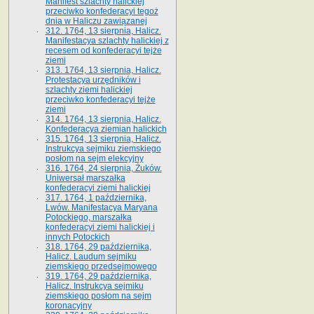
Manifest szlachty halickiej
przeciwko konfederacyi tegoż
dnia w Haliczu zawiązanej
312. 1764, 13 sierpnia, Halicz.
Manifestacya szlachty halickiej z
recesem od konfederacyi tejże
ziemi
313. 1764, 13 sierpnia, Halicz.
Protestacya urzędników i
szlachty ziemi halickiej
przeciwko konfederacyi tejże
ziemi
314. 1764, 13 sierpnia, Halicz.
Konfederacya ziemian halickich
315. 1764, 13 sierpnia, Halicz.
Instrukcya sejmiku ziemskiego
posłom na sejm elekcyjny
316. 1764, 24 sierpnia, Żuków.
Uniwersał marszałka
konfederacyi ziemi halickiej
317. 1764, 1 października,
Lwów. Manifestacya Maryana
Potockiego, marszałka
konfederacyi ziemi halickiej i
innych Potockich
318. 1764, 29 października,
Halicz. Laudum sejmiku
ziemskiego przedsejmowego
319. 1764, 29 października,
Halicz. Instrukcya sejmiku
ziemskiego posłom na sejm
koronacyjny