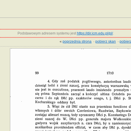
Podstawowym adresem systemu jest
https://dir.icm.edu.pl/pl/
.
«
poprzednia strona
·
pobierz skan
·
pobierz