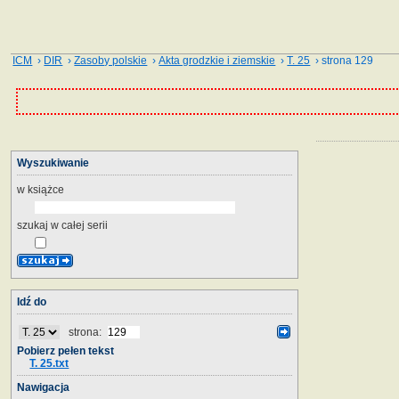
ICM
›
DIR
›
Zasoby polskie
›
Akta grodzkie i ziemskie
›
T. 25
› strona 129
Wyszukiwanie
w książce
szukaj w całej serii
Idź do
strona:
Pobierz pełen tekst
T. 25.txt
Nawigacja