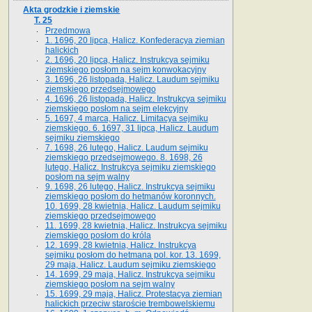
Akta grodzkie i ziemskie
T. 25
Przedmowa
1. 1696, 20 lipca, Halicz. Konfederacya ziemian
halickich
2. 1696, 20 lipca, Halicz. Instrukcya sejmiku
ziemskiego posłom na sejm konwokacyjny
3. 1696, 26 listopada, Halicz. Laudum sejmiku
ziemskiego przedsejmowego
4. 1696, 26 listopada, Halicz. Instrukcya sejmiku
ziemskiego posłom na sejm elekcyjny
5. 1697, 4 marca, Halicz. Limitacya sejmiku
ziemskiego. 6. 1697, 31 lipca, Halicz. Laudum
sejmiku ziemskiego
7. 1698, 26 lutego, Halicz. Laudum sejmiku
ziemskiego przedsejmowego. 8. 1698, 26
lutego, Halicz. Instrukcya sejmiku ziemskiego
posłom na sejm walny
9. 1698, 26 lutego, Halicz. Instrukcya sejmiku
ziemskiego posłom do hetmanów koronnych.
10. 1699, 28 kwietnia, Halicz. Laudum sejmiku
ziemskiego przedsejmowego
11. 1699, 28 kwietnia, Halicz. Instrukcya sejmiku
ziemskiego posłom do króla
12. 1699, 28 kwietnia, Halicz. Instrukcya
sejmiku posłom do hetmana pol. kor. 13. 1699,
29 maja, Halicz. Laudum sejmiku ziemskiego
14. 1699, 29 maja, Halicz. Instrukcya sejmiku
ziemskiego posłom na sejm walny
15. 1699, 29 maja, Halicz. Protestacya ziemian
halickich przeciw staroście trembowelskiemu