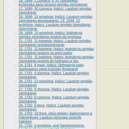
16. 1699, 1 czerwca, b. m. Odpowiedź
królewska dana posłom sejmiku ziemskiego
17. 1699, 30 czerwca, Halicz. Laudum sejmiku
ziemskiego
18. 1699, 14 września, Halicz. Laudum sejmiku
ziemskiego deputackiego. 19. 1699, 15
września, Halicz. Laudum sejmiku ziemskiego
relacyjnego
20. 1699, 15 września, Halicz. Instrukcya
sejmiku ziemskiego posłom do prymasa
21. 1701, 11 kwietnia, Halicz. Laudum sejmiku
ziemskiego przedsejmowego
22. 1701, 11 kwietnia, Halicz. Instrukcya sejmiku
ziemskiego posłom na sejm walny
23. 1701, 11 kwietnia, Halicz. Instrukcya sejmiku
ziemskiego posłom do hetmana w. kor.
24. 1701, 9 maja, Halicz. Ordynacya sądu
skarbowego ziemi halickiej (fragment)
25. 1701, 9 sierpnia, Halicz. Laudum sejmiku
ziemskiego
26. 1701, 12 września, Halicz. Laudum sejmiku
ziemskiego
27. 1702, 9 stycznia, Halicz. Laudum sejmiku
ziemskiego
28. 1702, 8 czerwca, Halicz. Laudum sejmiku
ziemskiego
29. 1702, 6 lipca, Halicz. Laudum sejmiku
ziemskiego
30. 1702, 18 lipca, obóz między Jabłonowem a
Kąkolnikami. Laudum obozowe szlachty
halickiej
31. 1702, 2 września, pod Sandomierzem.