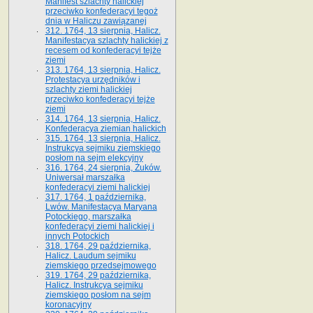
Manifest szlachty halickiej
przeciwko konfederacyi tegoż
dnia w Haliczu zawiązanej
312. 1764, 13 sierpnia, Halicz.
Manifestacya szlachty halickiej z
recesem od konfederacyi tejże
ziemi
313. 1764, 13 sierpnia, Halicz.
Protestacya urzędników i
szlachty ziemi halickiej
przeciwko konfederacyi tejże
ziemi
314. 1764, 13 sierpnia, Halicz.
Konfederacya ziemian halickich
315. 1764, 13 sierpnia, Halicz.
Instrukcya sejmiku ziemskiego
posłom na sejm elekcyjny
316. 1764, 24 sierpnia, Żuków.
Uniwersał marszałka
konfederacyi ziemi halickiej
317. 1764, 1 października,
Lwów. Manifestacya Maryana
Potockiego, marszałka
konfederacyi ziemi halickiej i
innych Potockich
318. 1764, 29 października,
Halicz. Laudum sejmiku
ziemskiego przedsejmowego
319. 1764, 29 października,
Halicz. Instrukcya sejmiku
ziemskiego posłom na sejm
koronacyjny