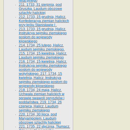
relacyjnego
211. 1733, 31 sierpnia, pod
Gruszką. Laudum obozowe
szlachty halickiej
212. 1733, 15 grudnia, Halicz.
Konfederacya ziemian halickich
przy królu Stanisławie I .
213. 1733, 15 grudnia, Halicz.
Instrukcya sejmiku ziemskiego
posłom do wojewody
kijowskiego
214. 1734, 25 lutego, Halicz.
Laudum sejmiku ziemskiego.
215. 1734, 15 kwietnia, Halicz.
Laudum sejmiku ziemskiego
216. 1734, 15 kwietnia, Halicz.
Instrukcya sejmiku ziemskiego
posłom do wojewody
wołyńskiego. 217. 1734, 15
kwietnia, Halicz. Instrukcya
sejmiku ziemskiego posłom do
wojewody kijowskiego
218. 1734, 24 maja, Halicz.
Uchwała ziemian halickich w
sprawie swawoli opryszków i
poddaństwa. 219. 1734, 26
czerwca, Halicz. Laudum
sejmiku ziemskiego
220. 1734, 30 lipca, pod
Maryampolem. Laudum
obozowe szlachty halickiej
221. 1735, 22 stycznia, Tłumacz.