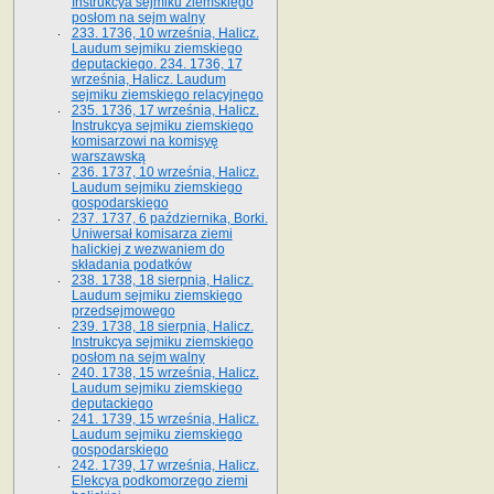
Instrukcya sejmiku ziemskiego
posłom na sejm walny
233. 1736, 10 września, Halicz.
Laudum sejmiku ziemskiego
deputackiego. 234. 1736, 17
września, Halicz. Laudum
sejmiku ziemskiego relacyjnego
235. 1736, 17 września, Halicz.
Instrukcya sejmiku ziemskiego
komisarzowi na komisyę
warszawską
236. 1737, 10 września, Halicz.
Laudum sejmiku ziemskiego
gospodarskiego
237. 1737, 6 października, Borki.
Uniwersał komisarza ziemi
halickiej z wezwaniem do
składania podatków
238. 1738, 18 sierpnia, Halicz.
Laudum sejmiku ziemskiego
przedsejmowego
239. 1738, 18 sierpnia, Halicz.
Instrukcya sejmiku ziemskiego
posłom na sejm walny
240. 1738, 15 września, Halicz.
Laudum sejmiku ziemskiego
deputackiego
241. 1739, 15 września, Halicz.
Laudum sejmiku ziemskiego
gospodarskiego
242. 1739, 17 września, Halicz.
Elekcya podkomorzego ziemi