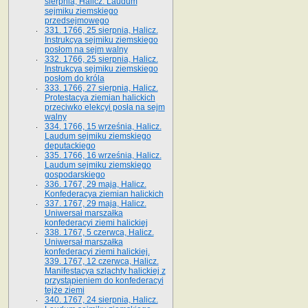
sierpnia, Halicz. Laudum
sejmiku ziemskiego
przedsejmowego
331. 1766, 25 sierpnia, Halicz.
Instrukcya sejmiku ziemskiego
posłom na sejm walny
332. 1766, 25 sierpnia, Halicz.
Instrukcya sejmiku ziemskiego
posłom do króla
333. 1766, 27 sierpnia, Halicz.
Protestacya ziemian halickich
przeciwko elekcyi posła na sejm
walny
334. 1766, 15 września, Halicz.
Laudum sejmiku ziemskiego
deputackiego
335. 1766, 16 września, Halicz.
Laudum sejmiku ziemskiego
gospodarskiego
336. 1767, 29 maja, Halicz.
Konfederacya ziemian halickich
337. 1767, 29 maja, Halicz.
Uniwersał marszałka
konfederacyi ziemi halickiej
338. 1767, 5 czerwca, Halicz.
Uniwersał marszałka
konfederacyi ziemi halickiej.
339. 1767, 12 czerwca, Halicz.
Manifestacya szlachty halickiej z
przystąpieniem do konfederacyi
tejże ziemi
340. 1767, 24 sierpnia, Halicz.