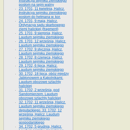
Instrukcya sejmiku ziemskiego
posłom na sejm walny
23. 1701, 11 kwietnia, Halicz.
Instrukcya sejmiku ziemskiego
posłom do hetmana w. kor.
24. 1701, 9 maja, Halicz.
Ordynacya sądu skarbowego
ziemi halickiej (fragment)
25. 1701, 9 sierpnia, Halicz.
Laudum sejmiku ziemskiego
26. 1701, 12 września, Halicz.
Laudum sejmiku ziemskiego
27. 1702, 9 stycznia, Halicz.
Laudum sejmiku ziemskiego
28. 1702, 8 czerwca, Halicz.
Laudum sejmiku ziemskiego
29. 1702, 6 lipca, Halicz.
Laudum sejmiku ziemskiego
30. 1702, 18 lipca, obóz między
Jabłonowem a Kąkolnikami.
Laudum obozowe szlachty
halickiej
31. 1702, 2 września, pod
Sandomierzem. Laudum
obozowe szlachty halickiej
32. 1702, 11 września, Halicz.
Laudum sejmiku ziemskiego
deputackiego. 33. 1702, 12
września, Halicz. Laudum
sejmiku ziemskiego
gospodarskiego
34. 1702, 5 grudnia, Halicz.