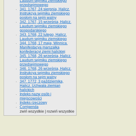
Laudum sejmiku ziemskiego
przedsejmowego
341. 1767, 24 sierpnia, Halicz.
Instrukcya sejmiku ziemskiego
posłom na sejm walny
342. 1767, 15 września, Halicz.
Laudum sejmiku ziemskiego
gospodarskiego
343. 1768, 22 lutego, Halicz.
Laudum sejmiku ziemskiego
344. 1768, 17 maja, Winnica.
Manifestacya marszałka
konfederacyi ziemi halickiej
345. 1768, 26 września, Halicz.
Laudum sejmiku ziemskiego
przedsejmowego
346. 1768, 26 września, Halicz.
Instrukcya sejmiku ziemskiego
posłom na sejm walny
347. 1772, 3 października,
Halicz. Uchwała ziemian
halickich
Indeks nazw osób i
miejscowości
Indeks rzeczowy
Corrigenda
zwiń wszystkie
|
rozwiń wszystkie