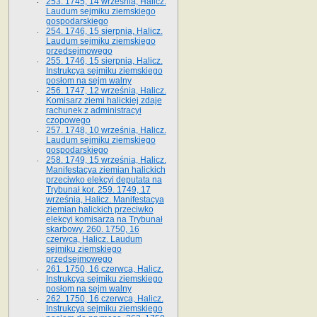
253. 1745, 14 września, Halicz.
Laudum sejmiku ziemskiego
gospodarskiego
254. 1746, 15 sierpnia, Halicz.
Laudum sejmiku ziemskiego
przedsejmowego
255. 1746, 15 sierpnia, Halicz.
Instrukcya sejmiku ziemskiego
posłom na sejm walny
256. 1747, 12 września, Halicz.
Komisarz ziemi halickiej zdaje
rachunek z administracyi
czopowego
257. 1748, 10 września, Halicz.
Laudum sejmiku ziemskiego
gospodarskiego
258. 1749, 15 września, Halicz.
Manifestacya ziemian halickich
przeciwko elekcyi deputata na
Trybunał kor. 259. 1749, 17
września, Halicz. Manifestacya
ziemian halickich przeciwko
elekcyi komisarza na Trybunał
skarbowy. 260. 1750, 16
czerwca, Halicz. Laudum
sejmiku ziemskiego
przedsejmowego
261. 1750, 16 czerwca, Halicz.
Instrukcya sejmiku ziemskiego
posłom na sejm walny
262. 1750, 16 czerwca, Halicz.
Instrukcya sejmiku ziemskiego