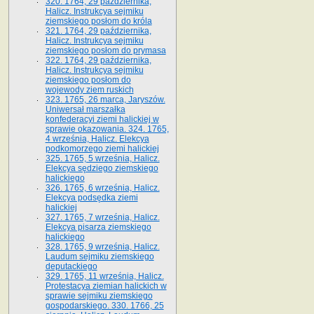
320. 1764, 29 października,
Halicz. Instrukcya sejmiku
ziemskiego posłom do króla
321. 1764, 29 października,
Halicz. Instrukcya sejmiku
ziemskiego posłom do prymasa
322. 1764, 29 października,
Halicz. Instrukcya sejmiku
ziemskiego posłom do
wojewody ziem ruskich
323. 1765, 26 marca, Jaryszów.
Uniwersał marszałka
konfederacyi ziemi halickiej w
sprawie okazowania. 324. 1765,
4 września, Halicz. Elekcya
podkomorzego ziemi halickiej
325. 1765, 5 września, Halicz.
Elekcya sędziego ziemskiego
halickiego
326. 1765, 6 września, Halicz.
Elekcya podsędka ziemi
halickiej
327. 1765, 7 września, Halicz.
Elekcya pisarza ziemskiego
halickiego
328. 1765, 9 września, Halicz.
Laudum sejmiku ziemskiego
deputackiego
329. 1765, 11 września, Halicz.
Protestacya ziemian halickich w
sprawie sejmiku ziemskiego
gospodarskiego. 330. 1766, 25