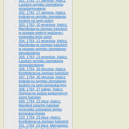
301. 1762, 17 sierpnia, Halicz.
Laudum sejmiku ziemskiego
przedsejmowego
302. 1762, 17 sierpnia, Halicz.
Instrukcya sejmiku ziemskiego
posłom na sejm walny
303. 1763, 10 września, Halicz.
Manifestacya ziemian halickich
w sprawie elekcyi sędziego i
podsędka tejże ziemi
304. 1763, 12 września, Halicz.
Manifestacye ziemian halickich
w sprawie sejmiku ziemskiego
deputackiego
305. 1763, 13 września, Halicz.
Laudum sejmiku ziemskiego
gospodarskiego
306. 1764, 30 stycznia, Halicz.
Konfederacya ziemian halickich
307. 1764, 30 stycznia, Halicz.
Instrukcya sejmiku ziemskiego
posłom na sejm konwokacyjny
308. 1764, 27 lutego, Halicz.
Ordynacya sądów kapturowych
ziemi halickiej
309. 1764, 23 lipca, Halicz.
Manifest szlachty halickiej
przeciwko uchwałom sejmu
konwokacyjnego
310. 1764, 23 lipca, Halicz.
Konfederacya ziemian halickich
311. 1764, 23 lipca, Maryampol.