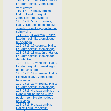
118. 1712, 13 września, Halicz.
Laudum sejmiku ziemskiego
relacyjnego
119. 1712, 5 października,
Halicz. Laudum sejmiku
ziemskiego relacyjnego
120. 1712, 5 października,
Halicz. Dodatek do instrukcyi
sejmiku ziemskiego posłom na
sejm walny
121. 1713, 3 kwietnia, Halicz.
Laudum sejmiku ziemskiego
relacyjnego
122. 1713, 19 czerwca, Halicz.
Laudum sejmiku ziemskiego
123. 1713, 11 września, Halicz.
Laudum sejmiku ziemskiego
deputackiego
124. 1713, 12 września, Halicz.
Laudum sejmiku ziemskiego
gospodarskiego
125. 1713, 12 września, Halicz.
Elekcya pisarza ziemskiego
halickiego
126. 1713, 25 września, Halicz.
Laudum sejmiku ziemskiego
127. 1713, 4 października, b. m.
Odpowiedź hetmana w. kor.
posłom sejmiku ziemskiego
halickiego
128. 1713, 9 października,
Halicz. Laudum sejmiku