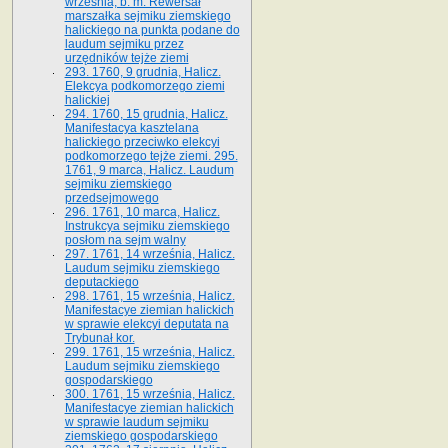
września, b. m. Rewersał
marszałka sejmiku ziemskiego
halickiego na punkta podane do
laudum sejmiku przez
urzędników tejże ziemi
293. 1760, 9 grudnia, Halicz.
Elekcya podkomorzego ziemi
halickiej
294. 1760, 15 grudnia, Halicz.
Manifestacya kasztelana
halickiego przeciwko elekcyi
podkomorzego tejże ziemi. 295.
1761, 9 marca, Halicz. Laudum
sejmiku ziemskiego
przedsejmowego
296. 1761, 10 marca, Halicz.
Instrukcya sejmiku ziemskiego
posłom na sejm walny
297. 1761, 14 września, Halicz.
Laudum sejmiku ziemskiego
deputackiego
298. 1761, 15 września, Halicz.
Manifestacye ziemian halickich
w sprawie elekcyi deputata na
Trybunał kor.
299. 1761, 15 września, Halicz.
Laudum sejmiku ziemskiego
gospodarskiego
300. 1761, 15 września, Halicz.
Manifestacye ziemian halickich
w sprawie laudum sejmiku
ziemskiego gospodarskiego