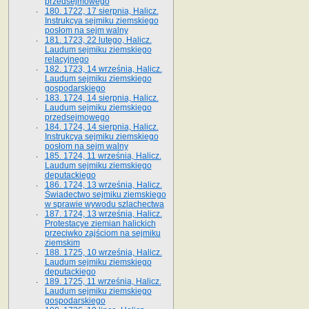
przedsejmowego
180. 1722, 17 sierpnia, Halicz.
Instrukcya sejmiku ziemskiego
posłom na sejm walny
181. 1723, 22 lutego, Halicz.
Laudum sejmiku ziemskiego
relacyjnego
182. 1723, 14 września, Halicz.
Laudum sejmiku ziemskiego
gospodarskiego
183. 1724, 14 sierpnia, Halicz.
Laudum sejmiku ziemskiego
przedsejmowego
184. 1724, 14 sierpnia, Halicz.
Instrukcya sejmiku ziemskiego
posłom na sejm walny
185. 1724, 11 września, Halicz.
Laudum sejmiku ziemskiego
deputackiego
186. 1724, 13 września, Halicz.
Świadectwo sejmiku ziemskiego
w sprawie wywodu szlachectwa
187. 1724, 13 września, Halicz.
Protestacye ziemian halickich
przeciwko zajściom na sejmiku
ziemskim
188. 1725, 10 września, Halicz.
Laudum sejmiku ziemskiego
deputackiego
189. 1725, 11 września, Halicz.
Laudum sejmiku ziemskiego
gospodarskiego