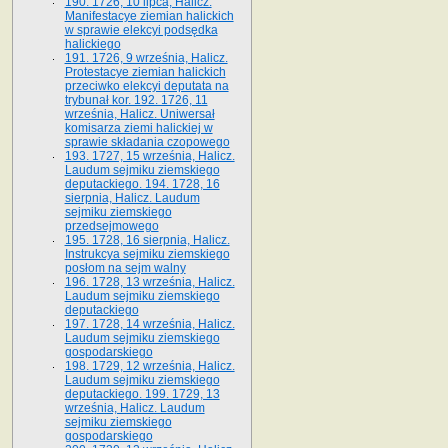
190. 1726, 10 lipca, Halicz.
Manifestacye ziemian halickich
w sprawie elekcyi podsędka
halickiego
191. 1726, 9 września, Halicz.
Protestacye ziemian halickich
przeciwko elekcyi deputata na
trybunał kor. 192. 1726, 11
września, Halicz. Uniwersał
komisarza ziemi halickiej w
sprawie składania czopowego
193. 1727, 15 września, Halicz.
Laudum sejmiku ziemskiego
deputackiego. 194. 1728, 16
sierpnia, Halicz. Laudum
sejmiku ziemskiego
przedsejmowego
195. 1728, 16 sierpnia, Halicz.
Instrukcya sejmiku ziemskiego
posłom na sejm walny
196. 1728, 13 września, Halicz.
Laudum sejmiku ziemskiego
deputackiego
197. 1728, 14 września, Halicz.
Laudum sejmiku ziemskiego
gospodarskiego
198. 1729, 12 września, Halicz.
Laudum sejmiku ziemskiego
deputackiego. 199. 1729, 13
września, Halicz. Laudum
sejmiku ziemskiego
gospodarskiego