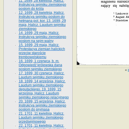
11. 1699, 28 kwietnia, Halicz.
Instrukcya sejmiku ziemskiego
posłom do króla
12. 1699, 28 kwietnia, Halicz.
Instrukcya sejmiku posłom do
hetmana pol. kor. 13. 1699, 29
maja, Halicz. Laudum sejmiku
ziemskiego
14. 1699, 29 maja, Halicz.
Instrukcya sejmiku ziemskiego
posłom na sejm walny
15. 1699, 29 maja, Halicz.
Protestacya ziemian halickich
przeciw staroście
trembowelskiemu
16. 1699, 1 czerwca, b. m.
Odpowiedź królewska dana
posłom sejmiku ziemskiego
«
17. 1699, 30 czerwca, Halicz.
Laudum sejmiku ziemskiego
18. 1699, 14 września, Halicz.
Laudum sejmiku ziemskiego
deputackiego. 19. 1699, 15
września, Halicz. Laudum
sejmiku ziemskiego relacyjnego
20. 1699, 15 września, Halicz.
Instrukcya sejmiku ziemskiego
posłom do prymasa
21. 1701, 11 kwietnia, Halicz.
Laudum sejmiku ziemskiego
przedsejmowego
22. 1701, 11 kwietnia, Halicz.