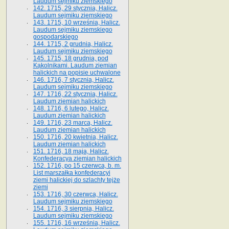
Laudum sejmiku ziemskiego
142. 1715, 29 stycznia, Halicz.
Laudum sejmiku ziemskiego
143. 1715, 10 września, Halicz.
Laudum sejmiku ziemskiego
gospodarskiego
144. 1715, 2 grudnia, Halicz.
Laudum sejmiku ziemskiego
145. 1715, 18 grudnia, pod
Kąkolnikami. Laudum ziemian
halickich na popisie uchwalone
146. 1716, 7 stycznia, Halicz.
Laudum sejmiku ziemskiego
147. 1716, 22 stycznia, Halicz.
Laudum ziemian halickich
148. 1716, 6 lutego, Halicz.
Laudum ziemian halickich
149. 1716, 23 marca, Halicz.
Laudum ziemian halickich
150. 1716, 20 kwietnia, Halicz.
Laudum ziemian halickich
151. 1716, 18 maja, Halicz.
Konfederacya ziemian halickich
152. 1716, po 15 czerwca, b. m.
List marszałka konfederacyi
ziemi halickiej do szlachty tejże
ziemi
153. 1716, 30 czerwca, Halicz.
Laudum sejmiku ziemskiego
154. 1716, 3 sierpnia, Halicz.
Laudum sejmiku ziemskiego
155. 1716, 16 września, Halicz.