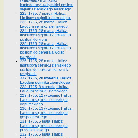
Odpowiedź marszałka
konfederacyi wołyńskiej posłom
sejmiku ziemskiego halickiego
222. 1735, 7 marca, Halicz.
Limitacya sejmiku ziemskiego.
223. 1735, 28 marca, Halicz.
Laudum sejmiku ziemskiego
224. 1735, 28 marca, Halicz.
Instrukcya sejmiku ziemskiego
posłom do króla
225. 1735, 28 marca, Halicz.
Instrukcya sejmiku ziemskiego
posłom do generała wojsk
rosyjskich
226. 1735, 28 marca, Halicz.
Instrukcya sejmiku ziemskiego
posłom do pułkownika wojsk
rosyjskich
227. 1735, 20 kwietnia, Halicz.
Laudum sejmiku ziemskiego
228. 1735, 8 sierpnia, Halicz.
Laudum sejmiku ziemskiego
229. 1735, 12 września, Halicz.
Laudum sejmiku ziemskiego
deputackiego
230. 1735, 13 września, Halicz.
Laudum sejmiku ziemskiego
gospodarskiego
231. 1736, 5 maja, Halicz.
Laudum sejmiku ziemskiego
przedsejmowego
232. 1736, 5 maja, Halicz.