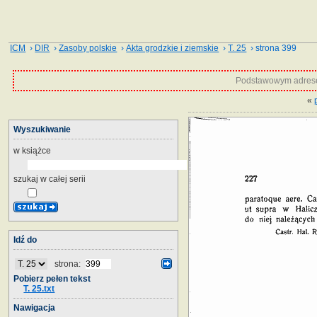
ICM
›
DIR
›
Zasoby polskie
›
Akta grodzkie i ziemskie
›
T. 25
› strona 399
Podstawowym adrese
«
Wyszukiwanie
w książce
szukaj w całej serii
Idź do
strona:
Pobierz pełen tekst
T. 25.txt
Nawigacja