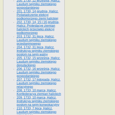
200. 1730, 12 września, Halicz.
Laudum sejmiku ziemskiego
gospodarskiego
201. 1730, 14 grudnia, Halicz.
Poświadczenie elekcyi
podkomorzego ziemi halickiej
202. 1730, 14, 15 i 16 grudnia,
Halicz. Protestacye ziemian
halickich przeciwko elekcyi
podkomorzego
203. 1732, 31 lipca, Halicz.
Laudum sejmiku ziemskiego
przedsejmowego
204. 1732, 31 lipca, Halicz.
Instrukcya sejmiku ziemskiego
posłom na sejm walny
205. 1732, 15 września, Halicz.
Laudum sejmiku ziemskiego
deputackiego
206. 1732, 16 września, Halicz.
Laudum sejmiku ziemskiego
gospodarskiego
207. 1732, 17 listopada, Halicz.
Laudum sejmiku ziemskiego
relacyjnego
208. 1733, 10 marca, Halicz.
Konfederacya ziemian halickich­
209. 1733, 10 marca, Halicz.
Instrukcya sejmiku ziemskiego
posłom na sejm konwokacyjny
210. 1733, 7 lipca, Halicz.
Laudum sejmiku ziemskiego