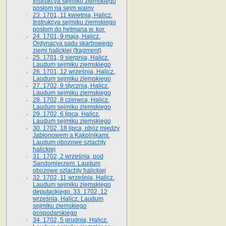
Instrukcya sejmiku ziemskiego
posłom na sejm walny
23. 1701, 11 kwietnia, Halicz.
Instrukcya sejmiku ziemskiego
posłom do hetmana w. kor.
24. 1701, 9 maja, Halicz.
Ordynacya sądu skarbowego
ziemi halickiej (fragment)
25. 1701, 9 sierpnia, Halicz.
Laudum sejmiku ziemskiego
26. 1701, 12 września, Halicz.
Laudum sejmiku ziemskiego
27. 1702, 9 stycznia, Halicz.
Laudum sejmiku ziemskiego
28. 1702, 8 czerwca, Halicz.
Laudum sejmiku ziemskiego
29. 1702, 6 lipca, Halicz.
Laudum sejmiku ziemskiego
30. 1702, 18 lipca, obóz między
Jabłonowem a Kąkolnikami.
Laudum obozowe szlachty
halickiej
31. 1702, 2 września, pod
Sandomierzem. Laudum
obozowe szlachty halickiej
32. 1702, 11 września, Halicz.
Laudum sejmiku ziemskiego
deputackiego. 33. 1702, 12
września, Halicz. Laudum
sejmiku ziemskiego
gospodarskiego
34. 1702, 5 grudnia, Halicz.