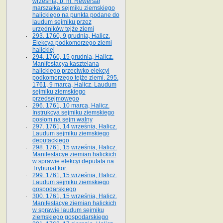
września, b. m. Rewersał
marszałka sejmiku ziemskiego
halickiego na punkta podane do
laudum sejmiku przez
urzędników tejże ziemi
293. 1760, 9 grudnia, Halicz.
Elekcya podkomorzego ziemi
halickiej
294. 1760, 15 grudnia, Halicz.
Manifestacya kasztelana
halickiego przeciwko elekcyi
podkomorzego tejże ziemi. 295.
1761, 9 marca, Halicz. Laudum
sejmiku ziemskiego
przedsejmowego
296. 1761, 10 marca, Halicz.
Instrukcya sejmiku ziemskiego
posłom na sejm walny
297. 1761, 14 września, Halicz.
Laudum sejmiku ziemskiego
deputackiego
298. 1761, 15 września, Halicz.
Manifestacye ziemian halickich
w sprawie elekcyi deputata na
Trybunał kor.
299. 1761, 15 września, Halicz.
Laudum sejmiku ziemskiego
gospodarskiego
300. 1761, 15 września, Halicz.
Manifestacye ziemian halickich
w sprawie laudum sejmiku
ziemskiego gospodarskiego