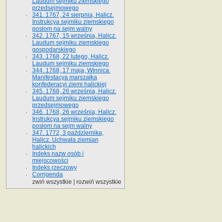
Laudum sejmiku ziemskiego
przedsejmowego
341. 1767, 24 sierpnia, Halicz.
Instrukcya sejmiku ziemskiego
posłom na sejm walny
342. 1767, 15 września, Halicz.
Laudum sejmiku ziemskiego
gospodarskiego
343. 1768, 22 lutego, Halicz.
Laudum sejmiku ziemskiego
344. 1768, 17 maja, Winnica.
Manifestacya marszałka
konfederacyi ziemi halickiej
345. 1768, 26 września, Halicz.
Laudum sejmiku ziemskiego
przedsejmowego
346. 1768, 26 września, Halicz.
Instrukcya sejmiku ziemskiego
posłom na sejm walny
347. 1772, 3 października,
Halicz. Uchwała ziemian
halickich
Indeks nazw osób i
miejscowości
Indeks rzeczowy
Corrigenda
zwiń wszystkie
|
rozwiń wszystkie