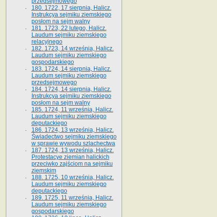
przedsejmowego
180. 1722, 17 sierpnia, Halicz.
Instrukcya sejmiku ziemskiego
posłom na sejm walny
181. 1723, 22 lutego, Halicz.
Laudum sejmiku ziemskiego
relacyjnego
182. 1723, 14 września, Halicz.
Laudum sejmiku ziemskiego
gospodarskiego
183. 1724, 14 sierpnia, Halicz.
Laudum sejmiku ziemskiego
przedsejmowego
184. 1724, 14 sierpnia, Halicz.
Instrukcya sejmiku ziemskiego
posłom na sejm walny
185. 1724, 11 września, Halicz.
Laudum sejmiku ziemskiego
deputackiego
186. 1724, 13 września, Halicz.
Świadectwo sejmiku ziemskiego
w sprawie wywodu szlachectwa
187. 1724, 13 września, Halicz.
Protestacye ziemian halickich
przeciwko zajściom na sejmiku
ziemskim
188. 1725, 10 września, Halicz.
Laudum sejmiku ziemskiego
deputackiego
189. 1725, 11 września, Halicz.
Laudum sejmiku ziemskiego
gospodarskiego