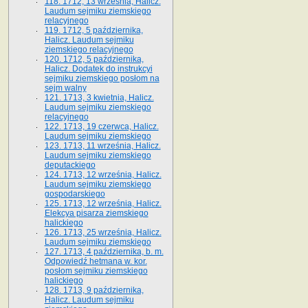
118. 1712, 13 września, Halicz.
Laudum sejmiku ziemskiego
relacyjnego
119. 1712, 5 października,
Halicz. Laudum sejmiku
ziemskiego relacyjnego
120. 1712, 5 października,
Halicz. Dodatek do instrukcyi
sejmiku ziemskiego posłom na
sejm walny
121. 1713, 3 kwietnia, Halicz.
Laudum sejmiku ziemskiego
relacyjnego
122. 1713, 19 czerwca, Halicz.
Laudum sejmiku ziemskiego
123. 1713, 11 września, Halicz.
Laudum sejmiku ziemskiego
deputackiego
124. 1713, 12 września, Halicz.
Laudum sejmiku ziemskiego
gospodarskiego
125. 1713, 12 września, Halicz.
Elekcya pisarza ziemskiego
halickiego
126. 1713, 25 września, Halicz.
Laudum sejmiku ziemskiego
127. 1713, 4 października, b. m.
Odpowiedź hetmana w. kor.
posłom sejmiku ziemskiego
halickiego
128. 1713, 9 października,
Halicz. Laudum sejmiku