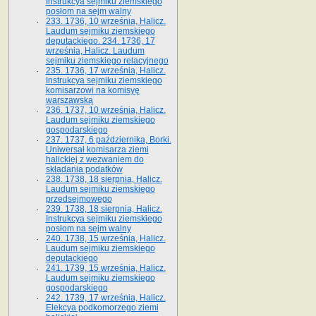
Instrukcya sejmiku ziemskiego
posłom na sejm walny
233. 1736, 10 września, Halicz.
Laudum sejmiku ziemskiego
deputackiego. 234. 1736, 17
września, Halicz. Laudum
sejmiku ziemskiego relacyjnego
235. 1736, 17 września, Halicz.
Instrukcya sejmiku ziemskiego
komisarzowi na komisyę
warszawską
236. 1737, 10 września, Halicz.
Laudum sejmiku ziemskiego
gospodarskiego
237. 1737, 6 października, Borki.
Uniwersał komisarza ziemi
halickiej z wezwaniem do
składania podatków
238. 1738, 18 sierpnia, Halicz.
Laudum sejmiku ziemskiego
przedsejmowego
239. 1738, 18 sierpnia, Halicz.
Instrukcya sejmiku ziemskiego
posłom na sejm walny
240. 1738, 15 września, Halicz.
Laudum sejmiku ziemskiego
deputackiego
241. 1739, 15 września, Halicz.
Laudum sejmiku ziemskiego
gospodarskiego
242. 1739, 17 września, Halicz.
Elekcya podkomorzego ziemi