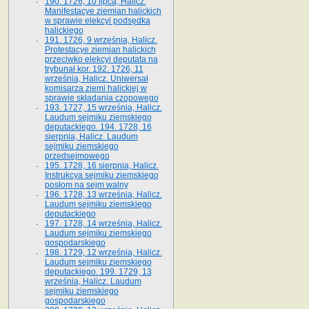
190. 1726, 10 lipca, Halicz.
Manifestacye ziemian halickich
w sprawie elekcyi podsędka
halickiego
191. 1726, 9 września, Halicz.
Protestacye ziemian halickich
przeciwko elekcyi deputata na
trybunał kor. 192. 1726, 11
września, Halicz. Uniwersał
komisarza ziemi halickiej w
sprawie składania czopowego
193. 1727, 15 września, Halicz.
Laudum sejmiku ziemskiego
deputackiego. 194. 1728, 16
sierpnia, Halicz. Laudum
sejmiku ziemskiego
przedsejmowego
195. 1728, 16 sierpnia, Halicz.
Instrukcya sejmiku ziemskiego
posłom na sejm walny
196. 1728, 13 września, Halicz.
Laudum sejmiku ziemskiego
deputackiego
197. 1728, 14 września, Halicz.
Laudum sejmiku ziemskiego
gospodarskiego
198. 1729, 12 września, Halicz.
Laudum sejmiku ziemskiego
deputackiego. 199. 1729, 13
września, Halicz. Laudum
sejmiku ziemskiego
gospodarskiego