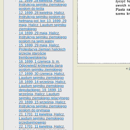
11. 1699, 28 kwietnia, Halicz.
Instrukcya sejmiku ziemskiego
posłom do króla
12. 1699, 28 kwietnia, Halicz.
Instrukcya sejmiku posłom do
hetmana pol. kor. 13. 1699, 29
maja, Halicz. Laudum sejmiku
ziemskiego
14. 1699, 29 maja, Halicz.
Instrukcya sejmiku ziemskiego
posłom na sejm walny
15. 1699, 29 maja, Halicz.
Protestacya ziemian halickich
przeciw staroście
trembowelskiemu
16. 1699, 1 czerwca, b. m.
Odpowiedź królewska dana
«
posłom sejmiku ziemskiego
17. 1699, 30 czerwca, Halicz.
Laudum sejmiku ziemskiego
18. 1699, 14 września, Halicz.
Laudum sejmiku ziemskiego
deputackiego. 19. 1699, 15
września, Halicz. Laudum
sejmiku ziemskiego relacyjnego
20. 1699, 15 września, Halicz.
Instrukcya sejmiku ziemskiego
posłom do prymasa
21. 1701, 11 kwietnia, Halicz.
Laudum sejmiku ziemskiego
przedsejmowego
22. 1701, 11 kwietnia, Halicz.