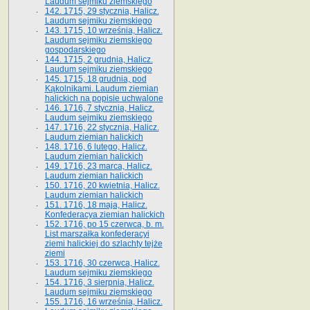
Laudum sejmiku ziemskiego
142. 1715, 29 stycznia, Halicz.
Laudum sejmiku ziemskiego
143. 1715, 10 września, Halicz.
Laudum sejmiku ziemskiego
gospodarskiego
144. 1715, 2 grudnia, Halicz.
Laudum sejmiku ziemskiego
145. 1715, 18 grudnia, pod
Kąkolnikami. Laudum ziemian
halickich na popisie uchwalone
146. 1716, 7 stycznia, Halicz.
Laudum sejmiku ziemskiego
147. 1716, 22 stycznia, Halicz.
Laudum ziemian halickich
148. 1716, 6 lutego, Halicz.
Laudum ziemian halickich
149. 1716, 23 marca, Halicz.
Laudum ziemian halickich
150. 1716, 20 kwietnia, Halicz.
Laudum ziemian halickich
151. 1716, 18 maja, Halicz.
Konfederacya ziemian halickich
152. 1716, po 15 czerwca, b. m.
List marszałka konfederacyi
ziemi halickiej do szlachty tejże
ziemi
153. 1716, 30 czerwca, Halicz.
Laudum sejmiku ziemskiego
154. 1716, 3 sierpnia, Halicz.
Laudum sejmiku ziemskiego
155. 1716, 16 września, Halicz.