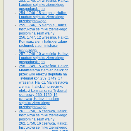
253. 1745, 14 września, Halicz.
Laudum sejmiku ziemskiego
gospodarskiego
254. 1746, 15 sierpnia, Halicz.
Laudum sejmiku ziemskiego
przedsejmowego
255. 1746, 15 sierpnia, Halicz.
Instrukcya sejmiku ziemskiego
posłom na sejm walny
256. 1747, 12 września, Halicz.
Komisarz ziemi halickiej zdaje
rachunek z administracyi
czopowego
257. 1748, 10 września, Halicz.
Laudum sejmiku ziemskiego
gospodarskiego
258. 1749, 15 września, Halicz.
Manifestacya ziemian halickich
przeciwko elekcyi deputata na
Trybunał kor. 259. 1749, 17
września, Halicz. Manifestacya
ziemian halickich przeciwko
elekcyi komisarza na Trybunał
skarbowy. 260. 1750, 16
czerwca, Halicz. Laudum
sejmiku ziemskiego
przedsejmowego
261. 1750, 16 czerwca, Halicz.
Instrukcya sejmiku ziemskiego
posłom na sejm walny
262. 1750, 16 czerwca, Halicz.
Instrukcya sejmiku ziemskiego