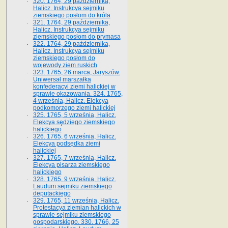
320. 1764, 29 października,
Halicz. Instrukcya sejmiku
ziemskiego posłom do króla
321. 1764, 29 października,
Halicz. Instrukcya sejmiku
ziemskiego posłom do prymasa
322. 1764, 29 października,
Halicz. Instrukcya sejmiku
ziemskiego posłom do
wojewody ziem ruskich
323. 1765, 26 marca, Jaryszów.
Uniwersał marszałka
konfederacyi ziemi halickiej w
sprawie okazowania. 324. 1765,
4 września, Halicz. Elekcya
podkomorzego ziemi halickiej
325. 1765, 5 września, Halicz.
Elekcya sędziego ziemskiego
halickiego
326. 1765, 6 września, Halicz.
Elekcya podsędka ziemi
halickiej
327. 1765, 7 września, Halicz.
Elekcya pisarza ziemskiego
halickiego
328. 1765, 9 września, Halicz.
Laudum sejmiku ziemskiego
deputackiego
329. 1765, 11 września, Halicz.
Protestacya ziemian halickich w
sprawie sejmiku ziemskiego
gospodarskiego. 330. 1766, 25