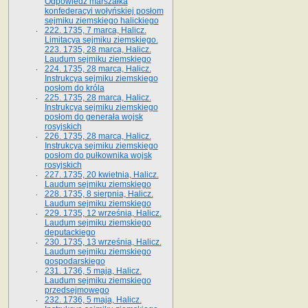
Odpowiedź marszałka
konfederacyi wołyńskiej posłom
sejmiku ziemskiego halickiego
222. 1735, 7 marca, Halicz.
Limitacya sejmiku ziemskiego.
223. 1735, 28 marca, Halicz.
Laudum sejmiku ziemskiego
224. 1735, 28 marca, Halicz.
Instrukcya sejmiku ziemskiego
posłom do króla
225. 1735, 28 marca, Halicz.
Instrukcya sejmiku ziemskiego
posłom do generała wojsk
rosyjskich
226. 1735, 28 marca, Halicz.
Instrukcya sejmiku ziemskiego
posłom do pułkownika wojsk
rosyjskich
227. 1735, 20 kwietnia, Halicz.
Laudum sejmiku ziemskiego
228. 1735, 8 sierpnia, Halicz.
Laudum sejmiku ziemskiego
229. 1735, 12 września, Halicz.
Laudum sejmiku ziemskiego
deputackiego
230. 1735, 13 września, Halicz.
Laudum sejmiku ziemskiego
gospodarskiego
231. 1736, 5 maja, Halicz.
Laudum sejmiku ziemskiego
przedsejmowego
232. 1736, 5 maja, Halicz.