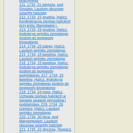
relacyjnego
211. 1733, 31 sierpnia, pod
Gruszką. Laudum obozowe
szlachty halickiej
212. 1733, 15 grudnia, Halicz.
Konfederacya ziemian halickich
przy królu Stanisławie I .
213. 1733, 15 grudnia, Halicz.
Instrukcya sejmiku ziemskiego
posłom do wojewody
kijowskiego
214. 1734, 25 lutego, Halicz.
Laudum sejmiku ziemskiego.
215. 1734, 15 kwietnia, Halicz.
Laudum sejmiku ziemskiego
216. 1734, 15 kwietnia, Halicz.
Instrukcya sejmiku ziemskiego
posłom do wojewody
wołyńskiego. 217. 1734, 15
kwietnia, Halicz. Instrukcya
sejmiku ziemskiego posłom do
wojewody kijowskiego
218. 1734, 24 maja, Halicz.
Uchwała ziemian halickich w
sprawie swawoli opryszków i
poddaństwa. 219. 1734, 26
czerwca, Halicz. Laudum
sejmiku ziemskiego
220. 1734, 30 lipca, pod
Maryampolem. Laudum
obozowe szlachty halickiej
221. 1735, 22 stycznia, Tłumacz.