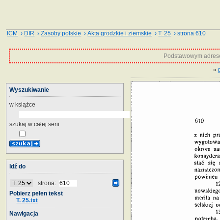
ICM
›
DIR
›
Zasoby polskie
›
Akta grodzkie i ziemskie
›
T. 25
› strona 610
Podstawowym adrese
«
Wyszukiwanie
w książce
szukaj w całej serii
Idź do
strona:
Pobierz pełen tekst
T. 25.txt
Nawigacja