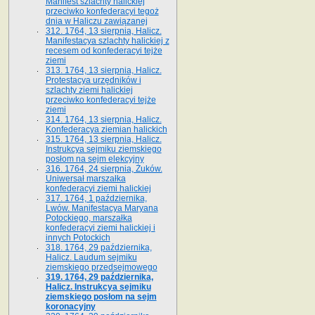
Manifest szlachty halickiej
przeciwko konfederacyi tegoż
dnia w Haliczu zawiązanej
312. 1764, 13 sierpnia, Halicz.
Manifestacya szlachty halickiej z
recesem od konfederacyi tejże
ziemi
313. 1764, 13 sierpnia, Halicz.
Protestacya urzędników i
szlachty ziemi halickiej
przeciwko konfederacyi tejże
ziemi
314. 1764, 13 sierpnia, Halicz.
Konfederacya ziemian halickich
315. 1764, 13 sierpnia, Halicz.
Instrukcya sejmiku ziemskiego
posłom na sejm elekcyjny
316. 1764, 24 sierpnia, Żuków.
Uniwersał marszałka
konfederacyi ziemi halickiej
317. 1764, 1 października,
Lwów. Manifestacya Maryana
Potockiego, marszałka
konfederacyi ziemi halickiej i
innych Potockich
318. 1764, 29 października,
Halicz. Laudum sejmiku
ziemskiego przedsejmowego
319. 1764, 29 października,
Halicz. Instrukcya sejmiku
ziemskiego posłom na sejm
koronacyjny