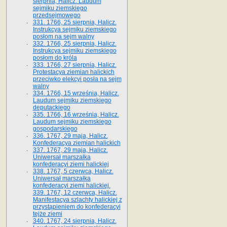
sierpnia, Halicz. Laudum
sejmiku ziemskiego
przedsejmowego
331. 1766, 25 sierpnia, Halicz.
Instrukcya sejmiku ziemskiego
posłom na sejm walny
332. 1766, 25 sierpnia, Halicz.
Instrukcya sejmiku ziemskiego
posłom do króla
333. 1766, 27 sierpnia, Halicz.
Protestacya ziemian halickich
przeciwko elekcyi posła na sejm
walny
334. 1766, 15 września, Halicz.
Laudum sejmiku ziemskiego
deputackiego
335. 1766, 16 września, Halicz.
Laudum sejmiku ziemskiego
gospodarskiego
336. 1767, 29 maja, Halicz.
Konfederacya ziemian halickich
337. 1767, 29 maja, Halicz.
Uniwersał marszałka
konfederacyi ziemi halickiej
338. 1767, 5 czerwca, Halicz.
Uniwersał marszałka
konfederacyi ziemi halickiej.
339. 1767, 12 czerwca, Halicz.
Manifestacya szlachty halickiej z
przystąpieniem do konfederacyi
tejże ziemi
340. 1767, 24 sierpnia, Halicz.