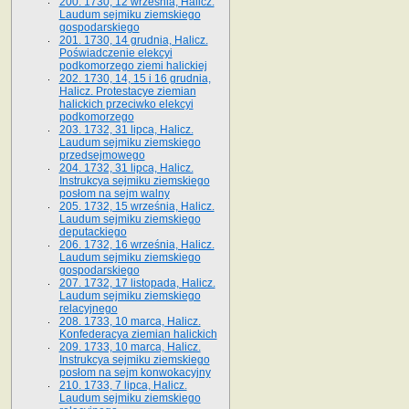
200. 1730, 12 września, Halicz.
Laudum sejmiku ziemskiego
gospodarskiego
201. 1730, 14 grudnia, Halicz.
Poświadczenie elekcyi
podkomorzego ziemi halickiej
202. 1730, 14, 15 i 16 grudnia,
Halicz. Protestacye ziemian
halickich przeciwko elekcyi
podkomorzego
203. 1732, 31 lipca, Halicz.
Laudum sejmiku ziemskiego
przedsejmowego
204. 1732, 31 lipca, Halicz.
Instrukcya sejmiku ziemskiego
posłom na sejm walny
205. 1732, 15 września, Halicz.
Laudum sejmiku ziemskiego
deputackiego
206. 1732, 16 września, Halicz.
Laudum sejmiku ziemskiego
gospodarskiego
207. 1732, 17 listopada, Halicz.
Laudum sejmiku ziemskiego
relacyjnego
208. 1733, 10 marca, Halicz.
Konfederacya ziemian halickich­
209. 1733, 10 marca, Halicz.
Instrukcya sejmiku ziemskiego
posłom na sejm konwokacyjny
210. 1733, 7 lipca, Halicz.
Laudum sejmiku ziemskiego