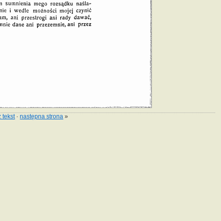
 tekst
·
następna strona
»