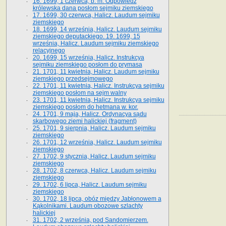
16. 1699, 1 czerwca, b. m. Odpowiedź
królewska dana posłom sejmiku ziemskiego
17. 1699, 30 czerwca, Halicz. Laudum sejmiku
ziemskiego
18. 1699, 14 września, Halicz. Laudum sejmiku
ziemskiego deputackiego. 19. 1699, 15
września, Halicz. Laudum sejmiku ziemskiego
relacyjnego
20. 1699, 15 września, Halicz. Instrukcya
sejmiku ziemskiego posłom do prymasa
21. 1701, 11 kwietnia, Halicz. Laudum sejmiku
ziemskiego przedsejmowego
22. 1701, 11 kwietnia, Halicz. Instrukcya sejmiku
ziemskiego posłom na sejm walny
23. 1701, 11 kwietnia, Halicz. Instrukcya sejmiku
ziemskiego posłom do hetmana w. kor.
24. 1701, 9 maja, Halicz. Ordynacya sądu
skarbowego ziemi halickiej (fragment)
25. 1701, 9 sierpnia, Halicz. Laudum sejmiku
ziemskiego
26. 1701, 12 września, Halicz. Laudum sejmiku
ziemskiego
27. 1702, 9 stycznia, Halicz. Laudum sejmiku
ziemskiego
28. 1702, 8 czerwca, Halicz. Laudum sejmiku
ziemskiego
29. 1702, 6 lipca, Halicz. Laudum sejmiku
ziemskiego
30. 1702, 18 lipca, obóz między Jabłonowem a
Kąkolnikami. Laudum obozowe szlachty
halickiej
31. 1702, 2 września, pod Sandomierzem.