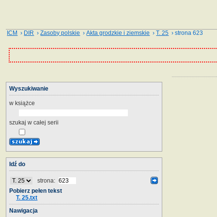
ICM
›
DIR
›
Zasoby polskie
›
Akta grodzkie i ziemskie
›
T. 25
› strona 623
Wyszukiwanie
w książce
szukaj w całej serii
Idź do
strona:
Pobierz pełen tekst
T. 25.txt
Nawigacja