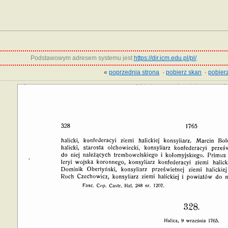
Podstawowym adresem systemu jest
https://dir.icm.edu.pl/pl/
.
«
poprzednia strona
·
pobierz skan
·
pobierz