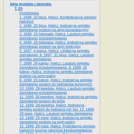
Akta grodzkie i ziemskie
T. 25
Przedmowa
1. 1696, 20 lipca, Halicz. Konfederacya ziemian
halickich
2. 1696, 20 lipca, Halicz. Instrukcya sejmiku
ziemskiego posłom na sejm konwokacyjny
3. 1696, 26 listopada, Halicz. Laudum sejmiku
ziemskiego przedsejmowego
4. 1696, 26 listopada, Halicz. Instrukcya sejmiku
ziemskiego posłom na sejm elekcyjny
5. 1697, 4 marca, Halicz. Limitacya sejmiku
ziemskiego. 6. 1697, 31 lipca, Halicz. Laudum
sejmiku ziemskiego
7. 1698, 26 lutego, Halicz. Laudum sejmiku
ziemskiego przedsejmowego. 8. 1698, 26
lutego, Halicz. Instrukcya sejmiku ziemskiego
posłom na sejm walny
9. 1698, 26 lutego, Halicz. Instrukcya sejmiku
ziemskiego posłom do hetmanów koronnych.
10. 1699, 28 kwietnia, Halicz. Laudum sejmiku
ziemskiego przedsejmowego
11. 1699, 28 kwietnia, Halicz. Instrukcya sejmiku
ziemskiego posłom do króla
12. 1699, 28 kwietnia, Halicz. Instrukcya
sejmiku posłom do hetmana pol. kor. 13. 1699,
29 maja, Halicz. Laudum sejmiku ziemskiego
14. 1699, 29 maja, Halicz. Instrukcya sejmiku
ziemskiego posłom na sejm walny
15. 1699, 29 maja, Halicz. Protestacya ziemian
halickich przeciw staroście trembowelskiemu