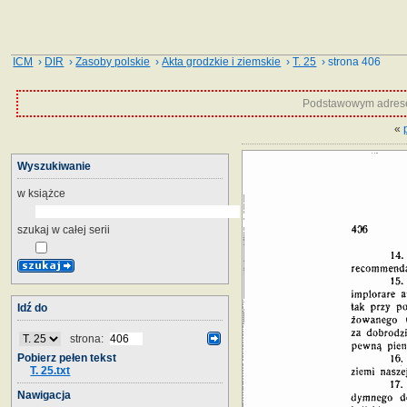
ICM
›
DIR
›
Zasoby polskie
›
Akta grodzkie i ziemskie
›
T. 25
› strona 406
Podstawowym adrese
«
Wyszukiwanie
w książce
szukaj w całej serii
Idź do
strona:
Pobierz pełen tekst
T. 25.txt
Nawigacja