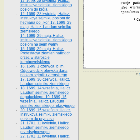
11. 1699, 28 kwietnia, Halicz.
Instrukcya sejmiku ziemskiego
posłom do króla
12. 1699, 28 kwietnia, Halicz.
Instrukcya sejmiku posłom do
hetmana pol. kor. 13. 1699, 29
maja, Halicz. Laudum sejmiku
ziemskiego
14. 1699, 29 maja, Halicz.
Instrukcya sejmiku ziemskiego
posłom na sejm walny
15. 1699, 29 maja, Halicz.
Protestacya ziemian halickich
przeciw staroście
trembowelskiemu
16. 1699, 1 czerwca, b. m.
Odpowiedź królewska dana
«
posłom sejmiku ziemskiego
17. 1699, 30 czerwca, Halicz.
Laudum sejmiku ziemskiego
18. 1699, 14 września, Halicz.
Laudum sejmiku ziemskiego
deputackiego. 19. 1699, 15
września, Halicz. Laudum
sejmiku ziemskiego relacyjnego
20. 1699, 15 września, Halicz.
Instrukcya sejmiku ziemskiego
posłom do prymasa
21. 1701, 11 kwietnia, Halicz.
Laudum sejmiku ziemskiego
przedsejmowego
22. 1701, 11 kwietnia, Halicz.