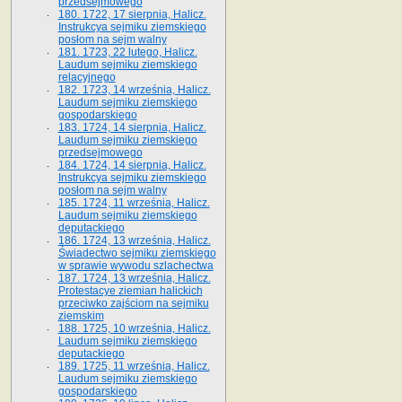
przedsejmowego
180. 1722, 17 sierpnia, Halicz.
Instrukcya sejmiku ziemskiego
posłom na sejm walny
181. 1723, 22 lutego, Halicz.
Laudum sejmiku ziemskiego
relacyjnego
182. 1723, 14 września, Halicz.
Laudum sejmiku ziemskiego
gospodarskiego
183. 1724, 14 sierpnia, Halicz.
Laudum sejmiku ziemskiego
przedsejmowego
184. 1724, 14 sierpnia, Halicz.
Instrukcya sejmiku ziemskiego
posłom na sejm walny
185. 1724, 11 września, Halicz.
Laudum sejmiku ziemskiego
deputackiego
186. 1724, 13 września, Halicz.
Świadectwo sejmiku ziemskiego
w sprawie wywodu szlachectwa
187. 1724, 13 września, Halicz.
Protestacye ziemian halickich
przeciwko zajściom na sejmiku
ziemskim
188. 1725, 10 września, Halicz.
Laudum sejmiku ziemskiego
deputackiego
189. 1725, 11 września, Halicz.
Laudum sejmiku ziemskiego
gospodarskiego