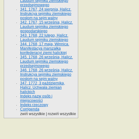
Laudum sejmiku ziemskiego
przedsejmowego
341. 1767, 24 sierpnia, Halicz.
Instrukcya sejmiku ziemskiego
posłom na sejm walny
342. 1767, 15 września, Halicz.
Laudum sejmiku ziemskiego
gospodarskiego
343. 1768, 22 lutego, Halicz.
Laudum sejmiku ziemskiego
344. 1768, 17 maja, Winnica.
Manifestacya marszałka
konfederacyi ziemi halickiej
345. 1768, 26 września, Halicz.
Laudum sejmiku ziemskiego
przedsejmowego
346. 1768, 26 września, Halicz.
Instrukcya sejmiku ziemskiego
posłom na sejm walny
347. 1772, 3 października,
Halicz. Uchwała ziemian
halickich
Indeks nazw osób i
miejscowości
Indeks rzeczowy
Corrigenda
zwiń wszystkie
|
rozwiń wszystkie