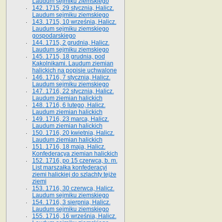
Laudum sejmiku ziemskiego
142. 1715, 29 stycznia, Halicz.
Laudum sejmiku ziemskiego
143. 1715, 10 września, Halicz.
Laudum sejmiku ziemskiego
gospodarskiego
144. 1715, 2 grudnia, Halicz.
Laudum sejmiku ziemskiego
145. 1715, 18 grudnia, pod
Kąkolnikami. Laudum ziemian
halickich na popisie uchwalone
146. 1716, 7 stycznia, Halicz.
Laudum sejmiku ziemskiego
147. 1716, 22 stycznia, Halicz.
Laudum ziemian halickich
148. 1716, 6 lutego, Halicz.
Laudum ziemian halickich
149. 1716, 23 marca, Halicz.
Laudum ziemian halickich
150. 1716, 20 kwietnia, Halicz.
Laudum ziemian halickich
151. 1716, 18 maja, Halicz.
Konfederacya ziemian halickich
152. 1716, po 15 czerwca, b. m.
List marszałka konfederacyi
ziemi halickiej do szlachty tejże
ziemi
153. 1716, 30 czerwca, Halicz.
Laudum sejmiku ziemskiego
154. 1716, 3 sierpnia, Halicz.
Laudum sejmiku ziemskiego
155. 1716, 16 września, Halicz.