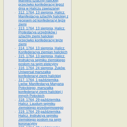
Manifest szlachty halickiej
przeciwko konfederacyi tegoż
dnia w Haliczu zawiązanej
312. 1764, 13 sierpnia, Halicz.
Manifestacya szlachty halickiej z
recesem od konfederacyi tejże
ziemi
313. 1764, 13 sierpnia, Halicz.
Protestacya urzędników i
szlachty ziemi halickiej
przeciwko konfederacyi tejże
ziemi
314. 1764, 13 sierpnia, Halicz.
Konfederacya ziemian halickich
315. 1764, 13 sierpnia, Halicz.
Instrukcya sejmiku ziemskiego
posłom na sejm elekcyjny
316. 1764, 24 sierpnia, Żuków.
Uniwersał marszałka
konfederacyi ziemi halickiej
317. 1764, 1 października,
Lwów. Manifestacya Maryana
Potockiego, marszałka
konfederacyi ziemi halickiej i
innych Potockich
318. 1764, 29 października,
Halicz. Laudum sejmiku
ziemskiego przedsejmowego
319. 1764, 29 października,
Halicz. Instrukcya sejmiku
ziemskiego posłom na sejm
koronacyjny