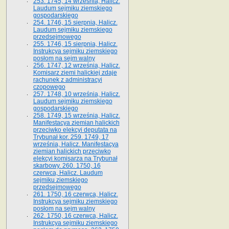
253. 1745, 14 września, Halicz.
Laudum sejmiku ziemskiego
gospodarskiego
254. 1746, 15 sierpnia, Halicz.
Laudum sejmiku ziemskiego
przedsejmowego
255. 1746, 15 sierpnia, Halicz.
Instrukcya sejmiku ziemskiego
posłom na sejm walny
256. 1747, 12 września, Halicz.
Komisarz ziemi halickiej zdaje
rachunek z administracyi
czopowego
257. 1748, 10 września, Halicz.
Laudum sejmiku ziemskiego
gospodarskiego
258. 1749, 15 września, Halicz.
Manifestacya ziemian halickich
przeciwko elekcyi deputata na
Trybunał kor. 259. 1749, 17
września, Halicz. Manifestacya
ziemian halickich przeciwko
elekcyi komisarza na Trybunał
skarbowy. 260. 1750, 16
czerwca, Halicz. Laudum
sejmiku ziemskiego
przedsejmowego
261. 1750, 16 czerwca, Halicz.
Instrukcya sejmiku ziemskiego
posłom na sejm walny
262. 1750, 16 czerwca, Halicz.
Instrukcya sejmiku ziemskiego