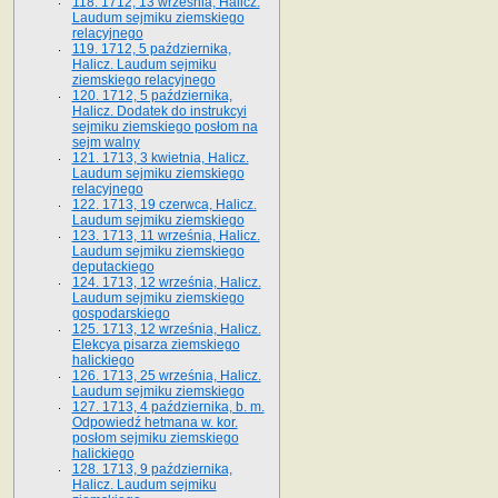
118. 1712, 13 września, Halicz.
Laudum sejmiku ziemskiego
relacyjnego
119. 1712, 5 października,
Halicz. Laudum sejmiku
ziemskiego relacyjnego
120. 1712, 5 października,
Halicz. Dodatek do instrukcyi
sejmiku ziemskiego posłom na
sejm walny
121. 1713, 3 kwietnia, Halicz.
Laudum sejmiku ziemskiego
relacyjnego
122. 1713, 19 czerwca, Halicz.
Laudum sejmiku ziemskiego
123. 1713, 11 września, Halicz.
Laudum sejmiku ziemskiego
deputackiego
124. 1713, 12 września, Halicz.
Laudum sejmiku ziemskiego
gospodarskiego
125. 1713, 12 września, Halicz.
Elekcya pisarza ziemskiego
halickiego
126. 1713, 25 września, Halicz.
Laudum sejmiku ziemskiego
127. 1713, 4 października, b. m.
Odpowiedź hetmana w. kor.
posłom sejmiku ziemskiego
halickiego
128. 1713, 9 października,
Halicz. Laudum sejmiku