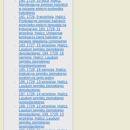
190. 1726, 10 lipca, Halicz.
Manifestacye ziemian halickich
w sprawie elekcyi podsędka
halickiego
191. 1726, 9 września, Halicz.
Protestacye ziemian halickich
przeciwko elekcyi deputata na
trybunał kor. 192. 1726, 11
września, Halicz. Uniwersał
komisarza ziemi halickiej w
sprawie składania czopowego
193. 1727, 15 września, Halicz.
Laudum sejmiku ziemskiego
deputackiego. 194. 1728, 16
sierpnia, Halicz. Laudum
sejmiku ziemskiego
przedsejmowego
195. 1728, 16 sierpnia, Halicz.
Instrukcya sejmiku ziemskiego
posłom na sejm walny
196. 1728, 13 września, Halicz.
Laudum sejmiku ziemskiego
deputackiego
197. 1728, 14 września, Halicz.
Laudum sejmiku ziemskiego
gospodarskiego
198. 1729, 12 września, Halicz.
Laudum sejmiku ziemskiego
deputackiego. 199. 1729, 13
września, Halicz. Laudum
sejmiku ziemskiego
gospodarskiego