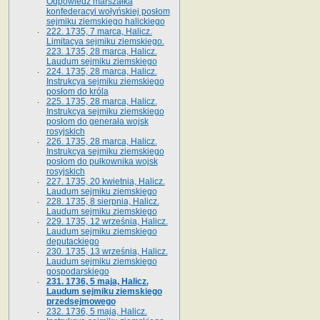
Odpowiedź marszałka
konfederacyi wołyńskiej posłom
sejmiku ziemskiego halickiego
222. 1735, 7 marca, Halicz.
Limitacya sejmiku ziemskiego.
223. 1735, 28 marca, Halicz.
Laudum sejmiku ziemskiego
224. 1735, 28 marca, Halicz.
Instrukcya sejmiku ziemskiego
posłom do króla
225. 1735, 28 marca, Halicz.
Instrukcya sejmiku ziemskiego
posłom do generała wojsk
rosyjskich
226. 1735, 28 marca, Halicz.
Instrukcya sejmiku ziemskiego
posłom do pułkownika wojsk
rosyjskich
227. 1735, 20 kwietnia, Halicz.
Laudum sejmiku ziemskiego
228. 1735, 8 sierpnia, Halicz.
Laudum sejmiku ziemskiego
229. 1735, 12 września, Halicz.
Laudum sejmiku ziemskiego
deputackiego
230. 1735, 13 września, Halicz.
Laudum sejmiku ziemskiego
gospodarskiego
231. 1736, 5 maja, Halicz.
Laudum sejmiku ziemskiego
przedsejmowego
232. 1736, 5 maja, Halicz.