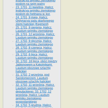
Instrukcya sejmiku ziemskiego
posłom na sejm walny
23. 1701, 11 kwietnia, Halicz.
Instrukcya sejmiku ziemskiego
posłom do hetmana w. kor.
24. 1701, 9 maja, Halicz.
Ordynacya sądu skarbowego
ziemi halickiej (fragment)
25. 1701, 9 sierpnia, Halicz.
Laudum sejmiku ziemskiego
26. 1701, 12 września, Halicz.
Laudum sejmiku ziemskiego
27. 1702, 9 stycznia, Halicz.
Laudum sejmiku ziemskiego
28. 1702, 8 czerwca, Halicz.
Laudum sejmiku ziemskiego
29. 1702, 6 lipca, Halicz.
Laudum sejmiku ziemskiego
30. 1702, 18 lipca, obóz między
Jabłonowem a Kąkolnikami.
Laudum obozowe szlachty
halickiej
31. 1702, 2 września, pod
Sandomierzem. Laudum
obozowe szlachty halickiej
32. 1702, 11 września, Halicz.
Laudum sejmiku ziemskiego
deputackiego. 33. 1702, 12
września, Halicz. Laudum
sejmiku ziemskiego
gospodarskiego
34. 1702, 5 grudnia, Halicz.