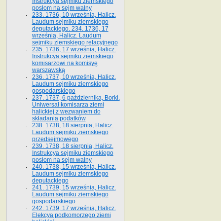
Instrukcya sejmiku ziemskiego
posłom na sejm walny
233. 1736, 10 września, Halicz.
Laudum sejmiku ziemskiego
deputackiego. 234. 1736, 17
września, Halicz. Laudum
sejmiku ziemskiego relacyjnego
235. 1736, 17 września, Halicz.
Instrukcya sejmiku ziemskiego
komisarzowi na komisyę
warszawską
236. 1737, 10 września, Halicz.
Laudum sejmiku ziemskiego
gospodarskiego
237. 1737, 6 października, Borki.
Uniwersał komisarza ziemi
halickiej z wezwaniem do
składania podatków
238. 1738, 18 sierpnia, Halicz.
Laudum sejmiku ziemskiego
przedsejmowego
239. 1738, 18 sierpnia, Halicz.
Instrukcya sejmiku ziemskiego
posłom na sejm walny
240. 1738, 15 września, Halicz.
Laudum sejmiku ziemskiego
deputackiego
241. 1739, 15 września, Halicz.
Laudum sejmiku ziemskiego
gospodarskiego
242. 1739, 17 września, Halicz.
Elekcya podkomorzego ziemi