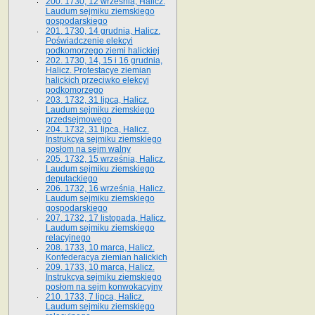
200. 1730, 12 września, Halicz.
Laudum sejmiku ziemskiego
gospodarskiego
201. 1730, 14 grudnia, Halicz.
Poświadczenie elekcyi
podkomorzego ziemi halickiej
202. 1730, 14, 15 i 16 grudnia,
Halicz. Protestacye ziemian
halickich przeciwko elekcyi
podkomorzego
203. 1732, 31 lipca, Halicz.
Laudum sejmiku ziemskiego
przedsejmowego
204. 1732, 31 lipca, Halicz.
Instrukcya sejmiku ziemskiego
posłom na sejm walny
205. 1732, 15 września, Halicz.
Laudum sejmiku ziemskiego
deputackiego
206. 1732, 16 września, Halicz.
Laudum sejmiku ziemskiego
gospodarskiego
207. 1732, 17 listopada, Halicz.
Laudum sejmiku ziemskiego
relacyjnego
208. 1733, 10 marca, Halicz.
Konfederacya ziemian halickich­
209. 1733, 10 marca, Halicz.
Instrukcya sejmiku ziemskiego
posłom na sejm konwokacyjny
210. 1733, 7 lipca, Halicz.
Laudum sejmiku ziemskiego