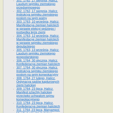
301. 1762, 17 sierpnia, Halicz.
Laudum sejmiku ziemskiego
przedsejmowego
302. 1762, 17 sierpnia, Halicz.
Instrukcya sejmiku ziemskiego
posłom na sejm walny
303. 1763, 10 września, Halicz.
Manifestacya ziemian halickich
w sprawie elekcyi sędziego i
podsędka tejże ziemi
304. 1763, 12 września, Halicz.
Manifestacye ziemian halickich
w sprawie sejmiku ziemskiego
deputackiego
305. 1763, 13 września, Halicz.
Laudum sejmiku ziemskiego
gospodarskiego
306. 1764, 30 stycznia, Halicz.
Konfederacya ziemian halickich
307. 1764, 30 stycznia, Halicz.
Instrukcya sejmiku ziemskiego
posłom na sejm konwokacyjny
308. 1764, 27 lutego, Halicz.
Ordynacya sądów kapturowych
ziemi halickiej
309. 1764, 23 lipca, Halicz.
Manifest szlachty halickiej
przeciwko uchwałom sejmu
konwokacyjnego
310. 1764, 23 lipca, Halicz.
Konfederacya ziemian halickich
311. 1764, 23 lipca, Maryampol.