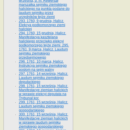
września, b. m. Rewersał
marszałka sejmiku ziemskiego
halickiego na punkta podane do
laudum sejmiku przez
urzędników tejże ziemi
293. 1760, 9 grudnia, Halicz.
Elekcya podkomorzego ziemi
halickiej
294. 1760, 15 grudnia, Halicz.
Manifestacya kasztelana
halickiego przeciwko elekcyi
podkomorzego tejże ziemi. 295.
1761, 9 marca, Halicz. Laudum
sejmiku ziemskiego
przedsejmowego
296. 1761, 10 marca, Halicz.
Instrukcya sejmiku ziemskiego
posłom na sejm walny
297. 1761, 14 września, Halicz.
Laudum sejmiku ziemskiego
deputackiego
298. 1761, 15 września, Halicz.
Manifestacye ziemian halickich
w sprawie elekcyi deputata na
Trybunał kor.
299. 1761, 15 września, Halicz.
Laudum sejmiku ziemskiego
gospodarskiego
300. 1761, 15 września, Halicz.
Manifestacye ziemian halickich
w sprawie laudum sejmiku
ziemskiego gospodarskiego