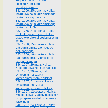
sierpnia, Halicz. Laudum
sejmiku ziemskiego
przedsejmowego
331. 1766, 25 sierpnia, Halicz.
Instrukcya sejmiku ziemskiego
posłom na sejm walny
332. 1766, 25 sierpnia, Halicz.
Instrukcya sejmiku ziemskiego
posłom do króla
333. 1766, 27 sierpnia, Halicz.
Protestacya ziemian halickich
przeciwko elekcyi posła na sejm
walny
334. 1766, 15 września, Halicz.
Laudum sejmiku ziemskiego
deputackiego
335. 1766, 16 września, Halicz.
Laudum sejmiku ziemskiego
gospodarskiego
336. 1767, 29 maja, Halicz.
Konfederacya ziemian halickich
337. 1767, 29 maja, Halicz.
Uniwersał marszałka
konfederacyi ziemi halickiej
338. 1767, 5 czerwca, Halicz.
Uniwersał marszałka
konfederacyi ziemi halickiej.
339. 1767, 12 czerwca, Halicz.
Manifestacya szlachty halickiej z
przystąpieniem do konfederacyi
tejże ziemi
340. 1767, 24 sierpnia, Halicz.