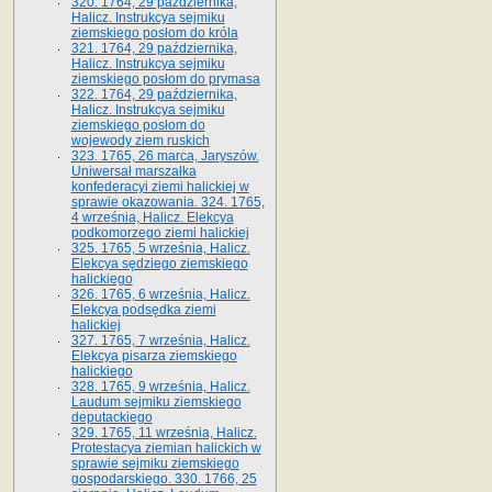
320. 1764, 29 października,
Halicz. Instrukcya sejmiku
ziemskiego posłom do króla
321. 1764, 29 października,
Halicz. Instrukcya sejmiku
ziemskiego posłom do prymasa
322. 1764, 29 października,
Halicz. Instrukcya sejmiku
ziemskiego posłom do
wojewody ziem ruskich
323. 1765, 26 marca, Jaryszów.
Uniwersał marszałka
konfederacyi ziemi halickiej w
sprawie okazowania. 324. 1765,
4 września, Halicz. Elekcya
podkomorzego ziemi halickiej
325. 1765, 5 września, Halicz.
Elekcya sędziego ziemskiego
halickiego
326. 1765, 6 września, Halicz.
Elekcya podsędka ziemi
halickiej
327. 1765, 7 września, Halicz.
Elekcya pisarza ziemskiego
halickiego
328. 1765, 9 września, Halicz.
Laudum sejmiku ziemskiego
deputackiego
329. 1765, 11 września, Halicz.
Protestacya ziemian halickich w
sprawie sejmiku ziemskiego
gospodarskiego. 330. 1766, 25