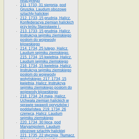
relacyjnego
211. 1733, 31 sierpnia, pod
Gruszką. Laudum obozowe
szlachty halickiej
212. 1733, 15 grudnia, Halicz.
Konfederacya ziemian halickich
przy królu Stanisławie I .
213. 1733, 15 grudnia, Halicz.
Instrukcya sejmiku ziemskiego
posłom do wojewody
kijowskiego
214. 1734, 25 lutego, Halicz.
Laudum sejmiku ziemskiego.
215. 1734, 15 kwietnia, Halicz.
Laudum sejmiku ziemskiego
216. 1734, 15 kwietnia, Halicz.
Instrukcya sejmiku ziemskiego
posłom do wojewody
wołyńskiego. 217. 1734, 15
kwietnia, Halicz. Instrukcya
sejmiku ziemskiego posłom do
wojewody kijowskiego
218. 1734, 24 maja, Halicz.
Uchwała ziemian halickich w
sprawie swawoli opryszków i
poddaństwa. 219. 1734, 26
czerwca, Halicz. Laudum
sejmiku ziemskiego
220. 1734, 30 lipca, pod
Maryampolem. Laudum
obozowe szlachty halickiej
221. 1735, 22 stycznia, Tłumacz.