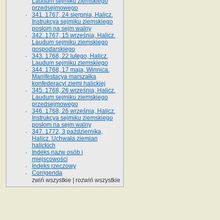
Laudum sejmiku ziemskiego
przedsejmowego
341. 1767, 24 sierpnia, Halicz.
Instrukcya sejmiku ziemskiego
posłom na sejm walny
342. 1767, 15 września, Halicz.
Laudum sejmiku ziemskiego
gospodarskiego
343. 1768, 22 lutego, Halicz.
Laudum sejmiku ziemskiego
344. 1768, 17 maja, Winnica.
Manifestacya marszałka
konfederacyi ziemi halickiej
345. 1768, 26 września, Halicz.
Laudum sejmiku ziemskiego
przedsejmowego
346. 1768, 26 września, Halicz.
Instrukcya sejmiku ziemskiego
posłom na sejm walny
347. 1772, 3 października,
Halicz. Uchwała ziemian
halickich
Indeks nazw osób i
miejscowości
Indeks rzeczowy
Corrigenda
zwiń wszystkie
|
rozwiń wszystkie