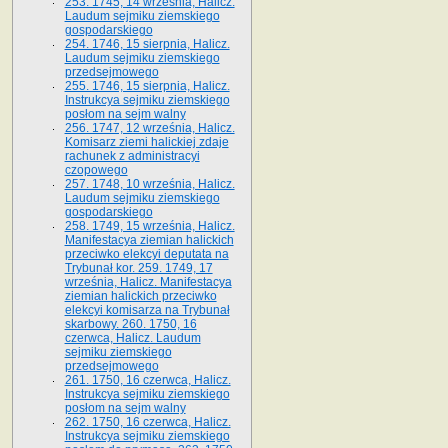
253. 1745, 14 września, Halicz.
Laudum sejmiku ziemskiego
gospodarskiego
254. 1746, 15 sierpnia, Halicz.
Laudum sejmiku ziemskiego
przedsejmowego
255. 1746, 15 sierpnia, Halicz.
Instrukcya sejmiku ziemskiego
posłom na sejm walny
256. 1747, 12 września, Halicz.
Komisarz ziemi halickiej zdaje
rachunek z administracyi
czopowego
257. 1748, 10 września, Halicz.
Laudum sejmiku ziemskiego
gospodarskiego
258. 1749, 15 września, Halicz.
Manifestacya ziemian halickich
przeciwko elekcyi deputata na
Trybunał kor. 259. 1749, 17
września, Halicz. Manifestacya
ziemian halickich przeciwko
elekcyi komisarza na Trybunał
skarbowy. 260. 1750, 16
czerwca, Halicz. Laudum
sejmiku ziemskiego
przedsejmowego
261. 1750, 16 czerwca, Halicz.
Instrukcya sejmiku ziemskiego
posłom na sejm walny
262. 1750, 16 czerwca, Halicz.
Instrukcya sejmiku ziemskiego