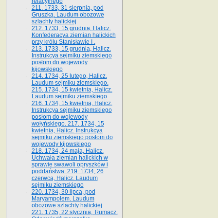
relacyjnego
211. 1733, 31 sierpnia, pod
Gruszką. Laudum obozowe
szlachty halickiej
212. 1733, 15 grudnia, Halicz.
Konfederacya ziemian halickich
przy królu Stanisławie I .
213. 1733, 15 grudnia, Halicz.
Instrukcya sejmiku ziemskiego
posłom do wojewody
kijowskiego
214. 1734, 25 lutego, Halicz.
Laudum sejmiku ziemskiego.
215. 1734, 15 kwietnia, Halicz.
Laudum sejmiku ziemskiego
216. 1734, 15 kwietnia, Halicz.
Instrukcya sejmiku ziemskiego
posłom do wojewody
wołyńskiego. 217. 1734, 15
kwietnia, Halicz. Instrukcya
sejmiku ziemskiego posłom do
wojewody kijowskiego
218. 1734, 24 maja, Halicz.
Uchwała ziemian halickich w
sprawie swawoli opryszków i
poddaństwa. 219. 1734, 26
czerwca, Halicz. Laudum
sejmiku ziemskiego
220. 1734, 30 lipca, pod
Maryampolem. Laudum
obozowe szlachty halickiej
221. 1735, 22 stycznia, Tłumacz.