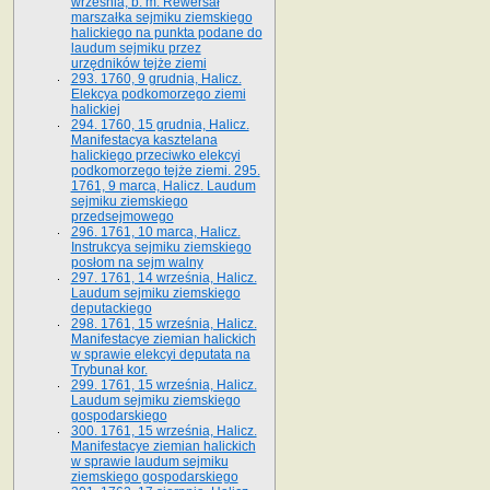
września, b. m. Rewersał
marszałka sejmiku ziemskiego
halickiego na punkta podane do
laudum sejmiku przez
urzędników tejże ziemi
293. 1760, 9 grudnia, Halicz.
Elekcya podkomorzego ziemi
halickiej
294. 1760, 15 grudnia, Halicz.
Manifestacya kasztelana
halickiego przeciwko elekcyi
podkomorzego tejże ziemi. 295.
1761, 9 marca, Halicz. Laudum
sejmiku ziemskiego
przedsejmowego
296. 1761, 10 marca, Halicz.
Instrukcya sejmiku ziemskiego
posłom na sejm walny
297. 1761, 14 września, Halicz.
Laudum sejmiku ziemskiego
deputackiego
298. 1761, 15 września, Halicz.
Manifestacye ziemian halickich
w sprawie elekcyi deputata na
Trybunał kor.
299. 1761, 15 września, Halicz.
Laudum sejmiku ziemskiego
gospodarskiego
300. 1761, 15 września, Halicz.
Manifestacye ziemian halickich
w sprawie laudum sejmiku
ziemskiego gospodarskiego