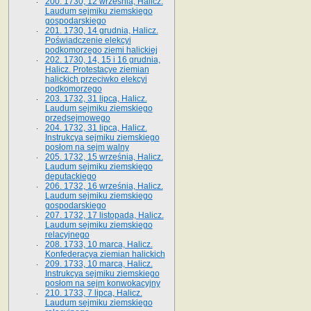
200. 1730, 12 września, Halicz.
Laudum sejmiku ziemskiego
gospodarskiego
201. 1730, 14 grudnia, Halicz.
Poświadczenie elekcyi
podkomorzego ziemi halickiej
202. 1730, 14, 15 i 16 grudnia,
Halicz. Protestacye ziemian
halickich przeciwko elekcyi
podkomorzego
203. 1732, 31 lipca, Halicz.
Laudum sejmiku ziemskiego
przedsejmowego
204. 1732, 31 lipca, Halicz.
Instrukcya sejmiku ziemskiego
posłom na sejm walny
205. 1732, 15 września, Halicz.
Laudum sejmiku ziemskiego
deputackiego
206. 1732, 16 września, Halicz.
Laudum sejmiku ziemskiego
gospodarskiego
207. 1732, 17 listopada, Halicz.
Laudum sejmiku ziemskiego
relacyjnego
208. 1733, 10 marca, Halicz.
Konfederacya ziemian halickich­
209. 1733, 10 marca, Halicz.
Instrukcya sejmiku ziemskiego
posłom na sejm konwokacyjny
210. 1733, 7 lipca, Halicz.
Laudum sejmiku ziemskiego