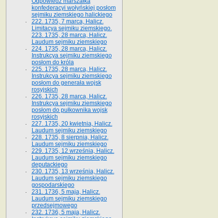
Odpowiedź marszałka
konfederacyi wołyńskiej posłom
sejmiku ziemskiego halickiego
222. 1735, 7 marca, Halicz.
Limitacya sejmiku ziemskiego.
223. 1735, 28 marca, Halicz.
Laudum sejmiku ziemskiego
224. 1735, 28 marca, Halicz.
Instrukcya sejmiku ziemskiego
posłom do króla
225. 1735, 28 marca, Halicz.
Instrukcya sejmiku ziemskiego
posłom do generała wojsk
rosyjskich
226. 1735, 28 marca, Halicz.
Instrukcya sejmiku ziemskiego
posłom do pułkownika wojsk
rosyjskich
227. 1735, 20 kwietnia, Halicz.
Laudum sejmiku ziemskiego
228. 1735, 8 sierpnia, Halicz.
Laudum sejmiku ziemskiego
229. 1735, 12 września, Halicz.
Laudum sejmiku ziemskiego
deputackiego
230. 1735, 13 września, Halicz.
Laudum sejmiku ziemskiego
gospodarskiego
231. 1736, 5 maja, Halicz.
Laudum sejmiku ziemskiego
przedsejmowego
232. 1736, 5 maja, Halicz.