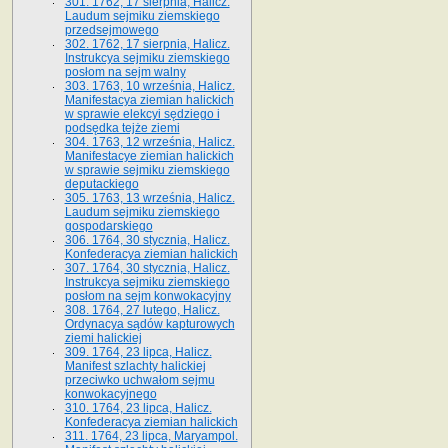
301. 1762, 17 sierpnia, Halicz.
Laudum sejmiku ziemskiego
przedsejmowego
302. 1762, 17 sierpnia, Halicz.
Instrukcya sejmiku ziemskiego
posłom na sejm walny
303. 1763, 10 września, Halicz.
Manifestacya ziemian halickich
w sprawie elekcyi sędziego i
podsędka tejże ziemi
304. 1763, 12 września, Halicz.
Manifestacye ziemian halickich
w sprawie sejmiku ziemskiego
deputackiego
305. 1763, 13 września, Halicz.
Laudum sejmiku ziemskiego
gospodarskiego
306. 1764, 30 stycznia, Halicz.
Konfederacya ziemian halickich
307. 1764, 30 stycznia, Halicz.
Instrukcya sejmiku ziemskiego
posłom na sejm konwokacyjny
308. 1764, 27 lutego, Halicz.
Ordynacya sądów kapturowych
ziemi halickiej
309. 1764, 23 lipca, Halicz.
Manifest szlachty halickiej
przeciwko uchwałom sejmu
konwokacyjnego
310. 1764, 23 lipca, Halicz.
Konfederacya ziemian halickich
311. 1764, 23 lipca, Maryampol.