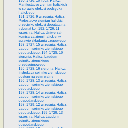
190. 1726, 10 lipca, Halicz.
Manifestacye ziemian halickich
w sprawie elekcyi podsędka
halickiego
191. 1726, 9 września, Halicz.
Protestacye ziemian halickich
przeciwko elekcyi deputata na
trybunał kor. 192. 1726, 11
września, Halicz. Uniwersał
komisarza ziemi halickiej w
sprawie składania czopowego
193. 1727, 15 września, Halicz.
Laudum sejmiku ziemskiego
deputackiego. 194. 1728, 16
sierpnia, Halicz. Laudum
sejmiku ziemskiego
przedsejmowego
195. 1728, 16 sierpnia, Halicz.
Instrukcya sejmiku ziemskiego
posłom na sejm walny
196. 1728, 13 września, Halicz.
Laudum sejmiku ziemskiego
deputackiego
197. 1728, 14 września, Halicz.
Laudum sejmiku ziemskiego
gospodarskiego
198. 1729, 12 września, Halicz.
Laudum sejmiku ziemskiego
deputackiego. 199. 1729, 13
września, Halicz. Laudum
sejmiku ziemskiego
gospodarskiego