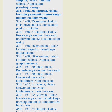
sierpnia, Halicz. Laudum
sejmiku ziemskiego
przedsejmowego
331. 1766, 25 sierpnia, Halicz.
Instrukcya sejmiku ziemskiego
posłom na sejm walny
332. 1766, 25 sierpnia, Halicz.
Instrukcya sejmiku ziemskiego
posłom do króla
333. 1766, 27 sierpnia, Halicz.
Protestacya ziemian halickich
przeciwko elekcyi posła na sejm
walny
334. 1766, 15 września, Halicz.
Laudum sejmiku ziemskiego
deputackiego
335. 1766, 16 września, Halicz.
Laudum sejmiku ziemskiego
gospodarskiego
336. 1767, 29 maja, Halicz.
Konfederacya ziemian halickich
337. 1767, 29 maja, Halicz.
Uniwersał marszałka
konfederacyi ziemi halickiej
338. 1767, 5 czerwca, Halicz.
Uniwersał marszałka
konfederacyi ziemi halickiej.
339. 1767, 12 czerwca, Halicz.
Manifestacya szlachty halickiej z
przystąpieniem do konfederacyi
tejże ziemi
340. 1767, 24 sierpnia, Halicz.