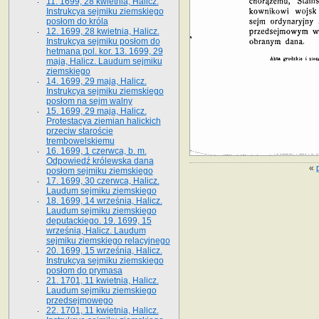
11. 1699, 28 kwietnia, Halicz.
Instrukcya sejmiku ziemskiego
posłom do króla
12. 1699, 28 kwietnia, Halicz.
Instrukcya sejmiku posłom do
hetmana pol. kor. 13. 1699, 29
maja, Halicz. Laudum sejmiku
ziemskiego
14. 1699, 29 maja, Halicz.
Instrukcya sejmiku ziemskiego
posłom na sejm walny
15. 1699, 29 maja, Halicz.
Protestacya ziemian halickich
przeciw staroście
trembowelskiemu
16. 1699, 1 czerwca, b. m.
Odpowiedź królewska dana
«
posłom sejmiku ziemskiego
17. 1699, 30 czerwca, Halicz.
Laudum sejmiku ziemskiego
18. 1699, 14 września, Halicz.
Laudum sejmiku ziemskiego
deputackiego. 19. 1699, 15
września, Halicz. Laudum
sejmiku ziemskiego relacyjnego
20. 1699, 15 września, Halicz.
Instrukcya sejmiku ziemskiego
posłom do prymasa
21. 1701, 11 kwietnia, Halicz.
Laudum sejmiku ziemskiego
przedsejmowego
22. 1701, 11 kwietnia, Halicz.