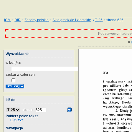
ICM
›
DIR
›
Zasoby polskie
›
Akta grodzkie i ziemskie
›
T. 25
› strona 625
Podstawowym adrese
«
Wyszukiwanie
w książce
szukaj w całej serii
Idź do
strona:
Pobierz pełen tekst
T. 25.txt
Nawigacja