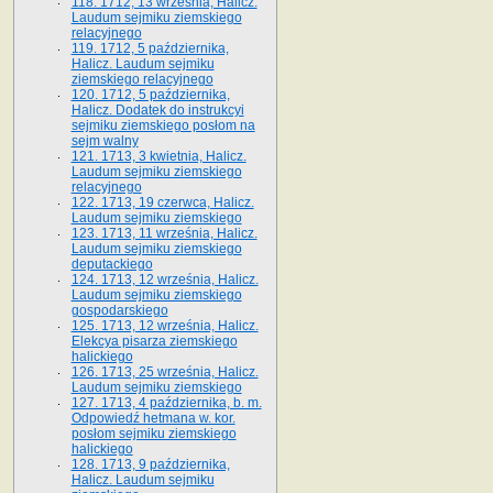
118. 1712, 13 września, Halicz.
Laudum sejmiku ziemskiego
relacyjnego
119. 1712, 5 października,
Halicz. Laudum sejmiku
ziemskiego relacyjnego
120. 1712, 5 października,
Halicz. Dodatek do instrukcyi
sejmiku ziemskiego posłom na
sejm walny
121. 1713, 3 kwietnia, Halicz.
Laudum sejmiku ziemskiego
relacyjnego
122. 1713, 19 czerwca, Halicz.
Laudum sejmiku ziemskiego
123. 1713, 11 września, Halicz.
Laudum sejmiku ziemskiego
deputackiego
124. 1713, 12 września, Halicz.
Laudum sejmiku ziemskiego
gospodarskiego
125. 1713, 12 września, Halicz.
Elekcya pisarza ziemskiego
halickiego
126. 1713, 25 września, Halicz.
Laudum sejmiku ziemskiego
127. 1713, 4 października, b. m.
Odpowiedź hetmana w. kor.
posłom sejmiku ziemskiego
halickiego
128. 1713, 9 października,
Halicz. Laudum sejmiku