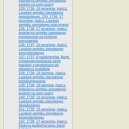
Instrukcya sejmiku ziemskiego
posłom na sejm walny
233. 1736, 10 września, Halicz.
Laudum sejmiku ziemskiego
deputackiego. 234. 1736, 17
września, Halicz. Laudum
sejmiku ziemskiego relacyjnego
235. 1736, 17 września, Halicz.
Instrukcya sejmiku ziemskiego
komisarzowi na komisyę
warszawską
236. 1737, 10 września, Halicz.
Laudum sejmiku ziemskiego
gospodarskiego
237. 1737, 6 października, Borki.
Uniwersał komisarza ziemi
halickiej z wezwaniem do
składania podatków
238. 1738, 18 sierpnia, Halicz.
Laudum sejmiku ziemskiego
przedsejmowego
239. 1738, 18 sierpnia, Halicz.
Instrukcya sejmiku ziemskiego
posłom na sejm walny
240. 1738, 15 września, Halicz.
Laudum sejmiku ziemskiego
deputackiego
241. 1739, 15 września, Halicz.
Laudum sejmiku ziemskiego
gospodarskiego
242. 1739, 17 września, Halicz.
Elekcya podkomorzego ziemi