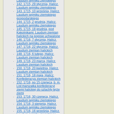
Laudum sejmiku ziemskiego
142. 1715, 29 stycznia, Halicz.
Laudum sejmiku ziemskiego
143. 1715, 10 września, Halicz.
Laudum sejmiku ziemskiego
gospodarskiego
144. 1715, 2 grudnia, Halicz.
Laudum sejmiku ziemskiego
145. 1715, 18 grudnia, pod
Kąkolnikami. Laudum ziemian
halickich na popisie uchwalone
146. 1716, 7 stycznia, Halicz.
Laudum sejmiku ziemskiego
147. 1716, 22 stycznia, Halicz.
Laudum ziemian halickich
148. 1716, 6 lutego, Halicz.
Laudum ziemian halickich
149. 1716, 23 marca, Halicz.
Laudum ziemian halickich
150. 1716, 20 kwietnia, Halicz.
Laudum ziemian halickich
151. 1716, 18 maja, Halicz.
Konfederacya ziemian halickich
152. 1716, po 15 czerwca, b. m.
List marszałka konfederacyi
ziemi halickiej do szlachty tejże
ziemi
153. 1716, 30 czerwca, Halicz.
Laudum sejmiku ziemskiego
154. 1716, 3 sierpnia, Halicz.
Laudum sejmiku ziemskiego
155. 1716, 16 września, Halicz.