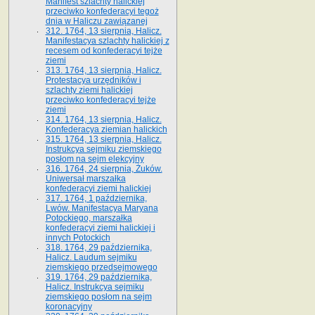
Manifest szlachty halickiej
przeciwko konfederacyi tegoż
dnia w Haliczu zawiązanej
312. 1764, 13 sierpnia, Halicz.
Manifestacya szlachty halickiej z
recesem od konfederacyi tejże
ziemi
313. 1764, 13 sierpnia, Halicz.
Protestacya urzędników i
szlachty ziemi halickiej
przeciwko konfederacyi tejże
ziemi
314. 1764, 13 sierpnia, Halicz.
Konfederacya ziemian halickich
315. 1764, 13 sierpnia, Halicz.
Instrukcya sejmiku ziemskiego
posłom na sejm elekcyjny
316. 1764, 24 sierpnia, Żuków.
Uniwersał marszałka
konfederacyi ziemi halickiej
317. 1764, 1 października,
Lwów. Manifestacya Maryana
Potockiego, marszałka
konfederacyi ziemi halickiej i
innych Potockich
318. 1764, 29 października,
Halicz. Laudum sejmiku
ziemskiego przedsejmowego
319. 1764, 29 października,
Halicz. Instrukcya sejmiku
ziemskiego posłom na sejm
koronacyjny