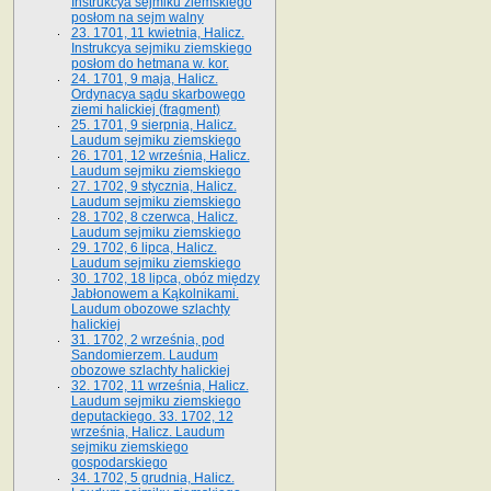
Instrukcya sejmiku ziemskiego
posłom na sejm walny
23. 1701, 11 kwietnia, Halicz.
Instrukcya sejmiku ziemskiego
posłom do hetmana w. kor.
24. 1701, 9 maja, Halicz.
Ordynacya sądu skarbowego
ziemi halickiej (fragment)
25. 1701, 9 sierpnia, Halicz.
Laudum sejmiku ziemskiego
26. 1701, 12 września, Halicz.
Laudum sejmiku ziemskiego
27. 1702, 9 stycznia, Halicz.
Laudum sejmiku ziemskiego
28. 1702, 8 czerwca, Halicz.
Laudum sejmiku ziemskiego
29. 1702, 6 lipca, Halicz.
Laudum sejmiku ziemskiego
30. 1702, 18 lipca, obóz między
Jabłonowem a Kąkolnikami.
Laudum obozowe szlachty
halickiej
31. 1702, 2 września, pod
Sandomierzem. Laudum
obozowe szlachty halickiej
32. 1702, 11 września, Halicz.
Laudum sejmiku ziemskiego
deputackiego. 33. 1702, 12
września, Halicz. Laudum
sejmiku ziemskiego
gospodarskiego
34. 1702, 5 grudnia, Halicz.