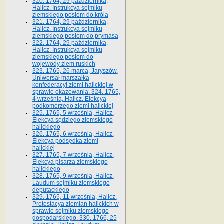
320. 1764, 29 października,
Halicz. Instrukcya sejmiku
ziemskiego posłom do króla
321. 1764, 29 października,
Halicz. Instrukcya sejmiku
ziemskiego posłom do prymasa
322. 1764, 29 października,
Halicz. Instrukcya sejmiku
ziemskiego posłom do
wojewody ziem ruskich
323. 1765, 26 marca, Jaryszów.
Uniwersał marszałka
konfederacyi ziemi halickiej w
sprawie okazowania. 324. 1765,
4 września, Halicz. Elekcya
podkomorzego ziemi halickiej
325. 1765, 5 września, Halicz.
Elekcya sędziego ziemskiego
halickiego
326. 1765, 6 września, Halicz.
Elekcya podsędka ziemi
halickiej
327. 1765, 7 września, Halicz.
Elekcya pisarza ziemskiego
halickiego
328. 1765, 9 września, Halicz.
Laudum sejmiku ziemskiego
deputackiego
329. 1765, 11 września, Halicz.
Protestacya ziemian halickich w
sprawie sejmiku ziemskiego
gospodarskiego. 330. 1766, 25