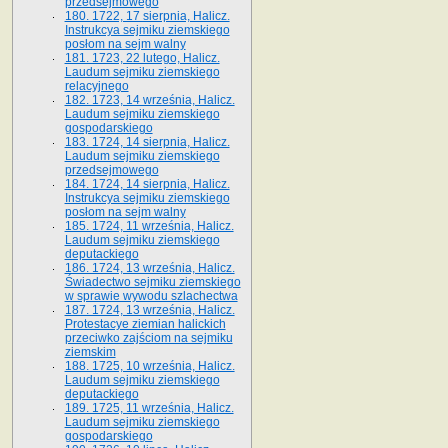
przedsejmowego
180. 1722, 17 sierpnia, Halicz.
Instrukcya sejmiku ziemskiego
posłom na sejm walny
181. 1723, 22 lutego, Halicz.
Laudum sejmiku ziemskiego
relacyjnego
182. 1723, 14 września, Halicz.
Laudum sejmiku ziemskiego
gospodarskiego
183. 1724, 14 sierpnia, Halicz.
Laudum sejmiku ziemskiego
przedsejmowego
184. 1724, 14 sierpnia, Halicz.
Instrukcya sejmiku ziemskiego
posłom na sejm walny
185. 1724, 11 września, Halicz.
Laudum sejmiku ziemskiego
deputackiego
186. 1724, 13 września, Halicz.
Świadectwo sejmiku ziemskiego
w sprawie wywodu szlachectwa
187. 1724, 13 września, Halicz.
Protestacye ziemian halickich
przeciwko zajściom na sejmiku
ziemskim
188. 1725, 10 września, Halicz.
Laudum sejmiku ziemskiego
deputackiego
189. 1725, 11 września, Halicz.
Laudum sejmiku ziemskiego
gospodarskiego