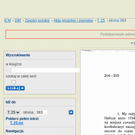
ICM
›
DIR
›
Zasoby polskie
›
Akta grodzkie i ziemskie
›
T. 25
› strona 383
Podstawowym adrese
«
Wyszukiwanie
w książce
szukaj w całej serii
Idź do
strona:
Pobierz pełen tekst
T. 25.txt
Nawigacja