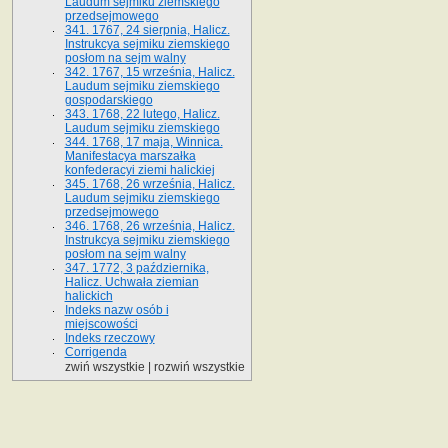
Laudum sejmiku ziemskiego
przedsejmowego
341. 1767, 24 sierpnia, Halicz.
Instrukcya sejmiku ziemskiego
posłom na sejm walny
342. 1767, 15 września, Halicz.
Laudum sejmiku ziemskiego
gospodarskiego
343. 1768, 22 lutego, Halicz.
Laudum sejmiku ziemskiego
344. 1768, 17 maja, Winnica.
Manifestacya marszałka
konfederacyi ziemi halickiej
345. 1768, 26 września, Halicz.
Laudum sejmiku ziemskiego
przedsejmowego
346. 1768, 26 września, Halicz.
Instrukcya sejmiku ziemskiego
posłom na sejm walny
347. 1772, 3 października,
Halicz. Uchwała ziemian
halickich
Indeks nazw osób i
miejscowości
Indeks rzeczowy
Corrigenda
zwiń wszystkie
|
rozwiń wszystkie