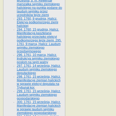
września, b. m. Rewersał
marszałka sejmiku ziemskiego
halickiego na punkta podane do
laudum sejmiku przez
urzędników tejże ziemi
293. 1760, 9 grudnia, Halicz.
Elekcya podkomorzego ziemi
halickiej
294. 1760, 15 grudnia, Halicz.
Manifestacya kasztelana
halickiego przeciwko elekcyi
podkomorzego tejże ziemi. 295.
1761, 9 marca, Halicz. Laudum
sejmiku ziemskiego
przedsejmowego
296. 1761, 10 marca, Halicz.
Instrukcya sejmiku ziemskiego
posłom na sejm walny
297. 1761, 14 września, Halicz.
Laudum sejmiku ziemskiego
deputackiego
298. 1761, 15 września, Halicz.
Manifestacye ziemian halickich
w sprawie elekcyi deputata na
Trybunał kor.
299. 1761, 15 września, Halicz.
Laudum sejmiku ziemskiego
gospodarskiego
300. 1761, 15 września, Halicz.
Manifestacye ziemian halickich
w sprawie laudum sejmiku
ziemskiego gospodarskiego