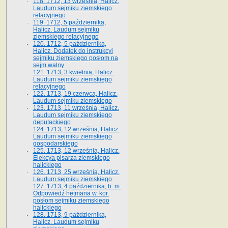
118. 1712, 13 września, Halicz.
Laudum sejmiku ziemskiego
relacyjnego
119. 1712, 5 października,
Halicz. Laudum sejmiku
ziemskiego relacyjnego
120. 1712, 5 października,
Halicz. Dodatek do instrukcyi
sejmiku ziemskiego posłom na
sejm walny
121. 1713, 3 kwietnia, Halicz.
Laudum sejmiku ziemskiego
relacyjnego
122. 1713, 19 czerwca, Halicz.
Laudum sejmiku ziemskiego
123. 1713, 11 września, Halicz.
Laudum sejmiku ziemskiego
deputackiego
124. 1713, 12 września, Halicz.
Laudum sejmiku ziemskiego
gospodarskiego
125. 1713, 12 września, Halicz.
Elekcya pisarza ziemskiego
halickiego
126. 1713, 25 września, Halicz.
Laudum sejmiku ziemskiego
127. 1713, 4 października, b. m.
Odpowiedź hetmana w. kor.
posłom sejmiku ziemskiego
halickiego
128. 1713, 9 października,
Halicz. Laudum sejmiku