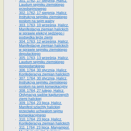
301. 1762, 17 sierpnia, Halicz.
Laudum sejmiku ziemskiego
przedsejmowego
302. 1762, 17 sierpnia, Halicz.
Instrukcya sejmiku ziemskiego
posłom na sejm walny
303. 1763, 10 września, Halicz.
Manifestacya ziemian halickich
w sprawie elekcyi sędziego i
podsędka tejże ziemi
304. 1763, 12 września, Halicz.
Manifestacye ziemian halickich
w sprawie sejmiku ziemskiego
deputackiego
305. 1763, 13 września, Halicz.
Laudum sejmiku ziemskiego
gospodarskiego
306. 1764, 30 stycznia, Halicz.
Konfederacya ziemian halickich
307. 1764, 30 stycznia, Halicz.
Instrukcya sejmiku ziemskiego
posłom na sejm konwokacyjny
308. 1764, 27 lutego, Halicz.
Ordynacya sądów kapturowych
ziemi halickiej
309. 1764, 23 lipca, Halicz.
Manifest szlachty halickiej
przeciwko uchwałom sejmu
konwokacyjnego
310. 1764, 23 lipca, Halicz.
Konfederacya ziemian halickich
311. 1764, 23 lipca, Maryampol.