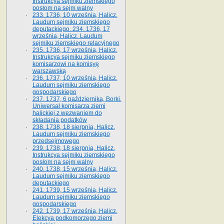
Instrukcya sejmiku ziemskiego
posłom na sejm walny
233. 1736, 10 września, Halicz.
Laudum sejmiku ziemskiego
deputackiego. 234. 1736, 17
września, Halicz. Laudum
sejmiku ziemskiego relacyjnego
235. 1736, 17 września, Halicz.
Instrukcya sejmiku ziemskiego
komisarzowi na komisyę
warszawską
236. 1737, 10 września, Halicz.
Laudum sejmiku ziemskiego
gospodarskiego
237. 1737, 6 października, Borki.
Uniwersał komisarza ziemi
halickiej z wezwaniem do
składania podatków
238. 1738, 18 sierpnia, Halicz.
Laudum sejmiku ziemskiego
przedsejmowego
239. 1738, 18 sierpnia, Halicz.
Instrukcya sejmiku ziemskiego
posłom na sejm walny
240. 1738, 15 września, Halicz.
Laudum sejmiku ziemskiego
deputackiego
241. 1739, 15 września, Halicz.
Laudum sejmiku ziemskiego
gospodarskiego
242. 1739, 17 września, Halicz.
Elekcya podkomorzego ziemi