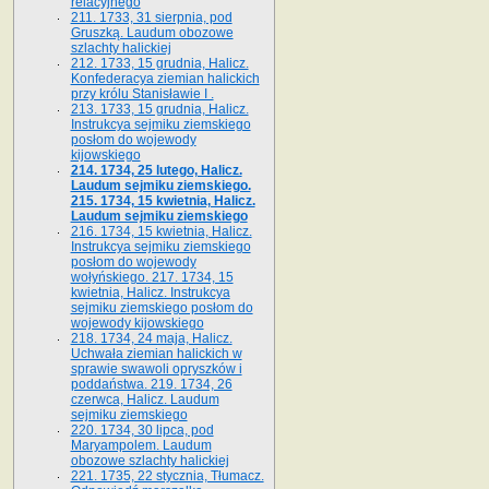
relacyjnego
211. 1733, 31 sierpnia, pod
Gruszką. Laudum obozowe
szlachty halickiej
212. 1733, 15 grudnia, Halicz.
Konfederacya ziemian halickich
przy królu Stanisławie I .
213. 1733, 15 grudnia, Halicz.
Instrukcya sejmiku ziemskiego
posłom do wojewody
kijowskiego
214. 1734, 25 lutego, Halicz.
Laudum sejmiku ziemskiego.
215. 1734, 15 kwietnia, Halicz.
Laudum sejmiku ziemskiego
216. 1734, 15 kwietnia, Halicz.
Instrukcya sejmiku ziemskiego
posłom do wojewody
wołyńskiego. 217. 1734, 15
kwietnia, Halicz. Instrukcya
sejmiku ziemskiego posłom do
wojewody kijowskiego
218. 1734, 24 maja, Halicz.
Uchwała ziemian halickich w
sprawie swawoli opryszków i
poddaństwa. 219. 1734, 26
czerwca, Halicz. Laudum
sejmiku ziemskiego
220. 1734, 30 lipca, pod
Maryampolem. Laudum
obozowe szlachty halickiej
221. 1735, 22 stycznia, Tłumacz.