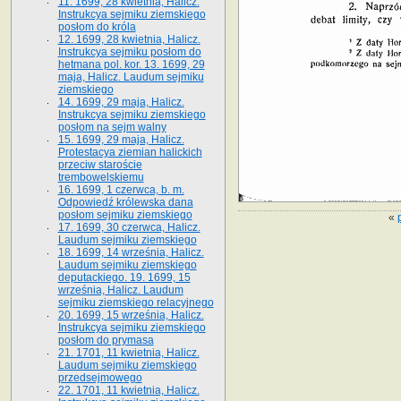
11. 1699, 28 kwietnia, Halicz.
Instrukcya sejmiku ziemskiego
posłom do króla
12. 1699, 28 kwietnia, Halicz.
Instrukcya sejmiku posłom do
hetmana pol. kor. 13. 1699, 29
maja, Halicz. Laudum sejmiku
ziemskiego
14. 1699, 29 maja, Halicz.
Instrukcya sejmiku ziemskiego
posłom na sejm walny
15. 1699, 29 maja, Halicz.
Protestacya ziemian halickich
przeciw staroście
trembowelskiemu
16. 1699, 1 czerwca, b. m.
Odpowiedź królewska dana
posłom sejmiku ziemskiego
«
17. 1699, 30 czerwca, Halicz.
Laudum sejmiku ziemskiego
18. 1699, 14 września, Halicz.
Laudum sejmiku ziemskiego
deputackiego. 19. 1699, 15
września, Halicz. Laudum
sejmiku ziemskiego relacyjnego
20. 1699, 15 września, Halicz.
Instrukcya sejmiku ziemskiego
posłom do prymasa
21. 1701, 11 kwietnia, Halicz.
Laudum sejmiku ziemskiego
przedsejmowego
22. 1701, 11 kwietnia, Halicz.