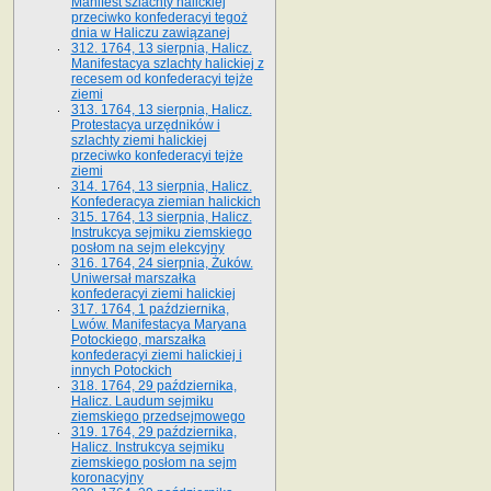
Manifest szlachty halickiej
przeciwko konfederacyi tegoż
dnia w Haliczu zawiązanej
312. 1764, 13 sierpnia, Halicz.
Manifestacya szlachty halickiej z
recesem od konfederacyi tejże
ziemi
313. 1764, 13 sierpnia, Halicz.
Protestacya urzędników i
szlachty ziemi halickiej
przeciwko konfederacyi tejże
ziemi
314. 1764, 13 sierpnia, Halicz.
Konfederacya ziemian halickich
315. 1764, 13 sierpnia, Halicz.
Instrukcya sejmiku ziemskiego
posłom na sejm elekcyjny
316. 1764, 24 sierpnia, Żuków.
Uniwersał marszałka
konfederacyi ziemi halickiej
317. 1764, 1 października,
Lwów. Manifestacya Maryana
Potockiego, marszałka
konfederacyi ziemi halickiej i
innych Potockich
318. 1764, 29 października,
Halicz. Laudum sejmiku
ziemskiego przedsejmowego
319. 1764, 29 października,
Halicz. Instrukcya sejmiku
ziemskiego posłom na sejm
koronacyjny