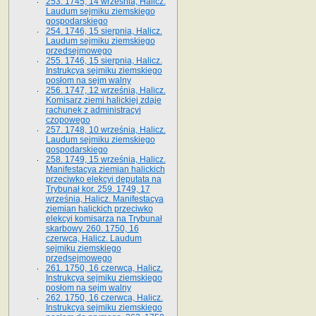
253. 1745, 14 września, Halicz.
Laudum sejmiku ziemskiego
gospodarskiego
254. 1746, 15 sierpnia, Halicz.
Laudum sejmiku ziemskiego
przedsejmowego
255. 1746, 15 sierpnia, Halicz.
Instrukcya sejmiku ziemskiego
posłom na sejm walny
256. 1747, 12 września, Halicz.
Komisarz ziemi halickiej zdaje
rachunek z administracyi
czopowego
257. 1748, 10 września, Halicz.
Laudum sejmiku ziemskiego
gospodarskiego
258. 1749, 15 września, Halicz.
Manifestacya ziemian halickich
przeciwko elekcyi deputata na
Trybunał kor. 259. 1749, 17
września, Halicz. Manifestacya
ziemian halickich przeciwko
elekcyi komisarza na Trybunał
skarbowy. 260. 1750, 16
czerwca, Halicz. Laudum
sejmiku ziemskiego
przedsejmowego
261. 1750, 16 czerwca, Halicz.
Instrukcya sejmiku ziemskiego
posłom na sejm walny
262. 1750, 16 czerwca, Halicz.
Instrukcya sejmiku ziemskiego