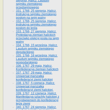
sierpnia, Halicz. Laudum
sejmiku ziemskiego
przedsejmowego
331. 1766, 25 sierpnia, Halicz.
Instrukcya sejmiku ziemskiego
posłom na sejm walny
332. 1766, 25 sierpnia, Halicz.
Instrukcya sejmiku ziemskiego
posłom do króla
333. 1766, 27 sierpnia, Halicz.
Protestacya ziemian halickich
przeciwko elekcyi posła na sejm
walny
334. 1766, 15 września, Halicz.
Laudum sejmiku ziemskiego
deputackiego
335. 1766, 16 września, Halicz.
Laudum sejmiku ziemskiego
gospodarskiego
336. 1767, 29 maja, Halicz.
Konfederacya ziemian halickich
337. 1767, 29 maja, Halicz.
Uniwersał marszałka
konfederacyi ziemi halickiej
338. 1767, 5 czerwca, Halicz.
Uniwersał marszałka
konfederacyi ziemi halickiej.
339. 1767, 12 czerwca, Halicz.
Manifestacya szlachty halickiej z
przystąpieniem do konfederacyi
tejże ziemi
340. 1767, 24 sierpnia, Halicz.