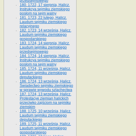
przedsejmowego
180. 1722, 17 sierpnia, Halicz.
Instrukcya sejmiku ziemskiego
posłom na sejm walny
181. 1723, 22 lutego, Halicz.
Laudum sejmiku ziemskiego
relacyjnego
182. 1723, 14 września, Halicz.
Laudum sejmiku ziemskiego
gospodarskiego
183. 1724, 14 sierpnia, Halicz.
Laudum sejmiku ziemskiego
przedsejmowego
184. 1724, 14 sierpnia, Halicz.
Instrukcya sejmiku ziemskiego
posłom na sejm walny
185. 1724, 11 września, Halicz.
Laudum sejmiku ziemskiego
deputackiego
186. 1724, 13 września, Halicz.
Świadectwo sejmiku ziemskiego
w sprawie wywodu szlachectwa
187. 1724, 13 września, Halicz.
Protestacye ziemian halickich
przeciwko zajściom na sejmiku
ziemskim
188. 1725, 10 września, Halicz.
Laudum sejmiku ziemskiego
deputackiego
189. 1725, 11 września, Halicz.
Laudum sejmiku ziemskiego
gospodarskiego