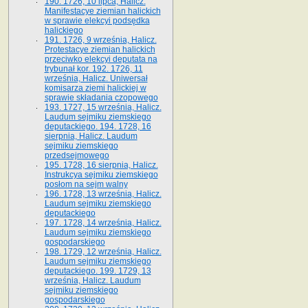
190. 1726, 10 lipca, Halicz.
Manifestacye ziemian halickich
w sprawie elekcyi podsędka
halickiego
191. 1726, 9 września, Halicz.
Protestacye ziemian halickich
przeciwko elekcyi deputata na
trybunał kor. 192. 1726, 11
września, Halicz. Uniwersał
komisarza ziemi halickiej w
sprawie składania czopowego
193. 1727, 15 września, Halicz.
Laudum sejmiku ziemskiego
deputackiego. 194. 1728, 16
sierpnia, Halicz. Laudum
sejmiku ziemskiego
przedsejmowego
195. 1728, 16 sierpnia, Halicz.
Instrukcya sejmiku ziemskiego
posłom na sejm walny
196. 1728, 13 września, Halicz.
Laudum sejmiku ziemskiego
deputackiego
197. 1728, 14 września, Halicz.
Laudum sejmiku ziemskiego
gospodarskiego
198. 1729, 12 września, Halicz.
Laudum sejmiku ziemskiego
deputackiego. 199. 1729, 13
września, Halicz. Laudum
sejmiku ziemskiego
gospodarskiego