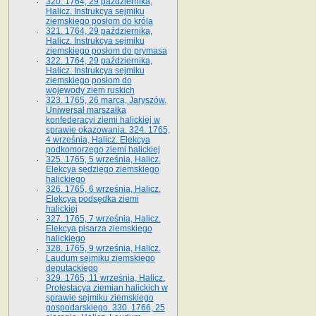
320. 1764, 29 października,
Halicz. Instrukcya sejmiku
ziemskiego posłom do króla
321. 1764, 29 października,
Halicz. Instrukcya sejmiku
ziemskiego posłom do prymasa
322. 1764, 29 października,
Halicz. Instrukcya sejmiku
ziemskiego posłom do
wojewody ziem ruskich
323. 1765, 26 marca, Jaryszów.
Uniwersał marszałka
konfederacyi ziemi halickiej w
sprawie okazowania. 324. 1765,
4 września, Halicz. Elekcya
podkomorzego ziemi halickiej
325. 1765, 5 września, Halicz.
Elekcya sędziego ziemskiego
halickiego
326. 1765, 6 września, Halicz.
Elekcya podsędka ziemi
halickiej
327. 1765, 7 września, Halicz.
Elekcya pisarza ziemskiego
halickiego
328. 1765, 9 września, Halicz.
Laudum sejmiku ziemskiego
deputackiego
329. 1765, 11 września, Halicz.
Protestacya ziemian halickich w
sprawie sejmiku ziemskiego
gospodarskiego. 330. 1766, 25