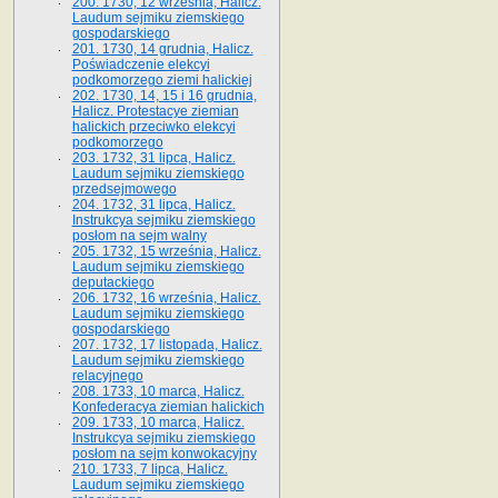
200. 1730, 12 września, Halicz.
Laudum sejmiku ziemskiego
gospodarskiego
201. 1730, 14 grudnia, Halicz.
Poświadczenie elekcyi
podkomorzego ziemi halickiej
202. 1730, 14, 15 i 16 grudnia,
Halicz. Protestacye ziemian
halickich przeciwko elekcyi
podkomorzego
203. 1732, 31 lipca, Halicz.
Laudum sejmiku ziemskiego
przedsejmowego
204. 1732, 31 lipca, Halicz.
Instrukcya sejmiku ziemskiego
posłom na sejm walny
205. 1732, 15 września, Halicz.
Laudum sejmiku ziemskiego
deputackiego
206. 1732, 16 września, Halicz.
Laudum sejmiku ziemskiego
gospodarskiego
207. 1732, 17 listopada, Halicz.
Laudum sejmiku ziemskiego
relacyjnego
208. 1733, 10 marca, Halicz.
Konfederacya ziemian halickich­
209. 1733, 10 marca, Halicz.
Instrukcya sejmiku ziemskiego
posłom na sejm konwokacyjny
210. 1733, 7 lipca, Halicz.
Laudum sejmiku ziemskiego