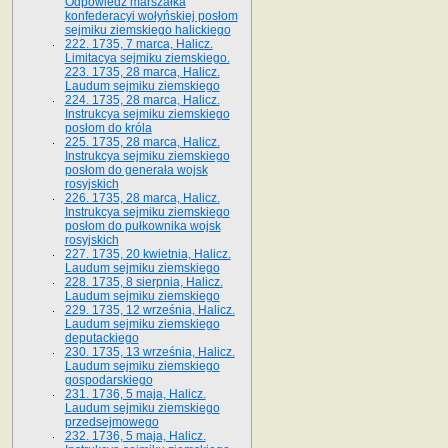
Odpowiedź marszałka
konfederacyi wołyńskiej posłom
sejmiku ziemskiego halickiego
222. 1735, 7 marca, Halicz.
Limitacya sejmiku ziemskiego.
223. 1735, 28 marca, Halicz.
Laudum sejmiku ziemskiego
224. 1735, 28 marca, Halicz.
Instrukcya sejmiku ziemskiego
posłom do króla
225. 1735, 28 marca, Halicz.
Instrukcya sejmiku ziemskiego
posłom do generała wojsk
rosyjskich
226. 1735, 28 marca, Halicz.
Instrukcya sejmiku ziemskiego
posłom do pułkownika wojsk
rosyjskich
227. 1735, 20 kwietnia, Halicz.
Laudum sejmiku ziemskiego
228. 1735, 8 sierpnia, Halicz.
Laudum sejmiku ziemskiego
229. 1735, 12 września, Halicz.
Laudum sejmiku ziemskiego
deputackiego
230. 1735, 13 września, Halicz.
Laudum sejmiku ziemskiego
gospodarskiego
231. 1736, 5 maja, Halicz.
Laudum sejmiku ziemskiego
przedsejmowego
232. 1736, 5 maja, Halicz.