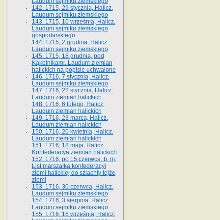
Laudum sejmiku ziemskiego
142. 1715, 29 stycznia, Halicz.
Laudum sejmiku ziemskiego
143. 1715, 10 września, Halicz.
Laudum sejmiku ziemskiego
gospodarskiego
144. 1715, 2 grudnia, Halicz.
Laudum sejmiku ziemskiego
145. 1715, 18 grudnia, pod
Kąkolnikami. Laudum ziemian
halickich na popisie uchwalone
146. 1716, 7 stycznia, Halicz.
Laudum sejmiku ziemskiego
147. 1716, 22 stycznia, Halicz.
Laudum ziemian halickich
148. 1716, 6 lutego, Halicz.
Laudum ziemian halickich
149. 1716, 23 marca, Halicz.
Laudum ziemian halickich
150. 1716, 20 kwietnia, Halicz.
Laudum ziemian halickich
151. 1716, 18 maja, Halicz.
Konfederacya ziemian halickich
152. 1716, po 15 czerwca, b. m.
List marszałka konfederacyi
ziemi halickiej do szlachty tejże
ziemi
153. 1716, 30 czerwca, Halicz.
Laudum sejmiku ziemskiego
154. 1716, 3 sierpnia, Halicz.
Laudum sejmiku ziemskiego
155. 1716, 16 września, Halicz.