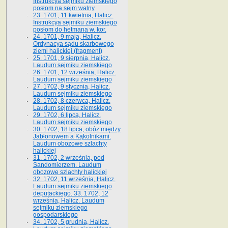
Instrukcya sejmiku ziemskiego
posłom na sejm walny
23. 1701, 11 kwietnia, Halicz.
Instrukcya sejmiku ziemskiego
posłom do hetmana w. kor.
24. 1701, 9 maja, Halicz.
Ordynacya sądu skarbowego
ziemi halickiej (fragment)
25. 1701, 9 sierpnia, Halicz.
Laudum sejmiku ziemskiego
26. 1701, 12 września, Halicz.
Laudum sejmiku ziemskiego
27. 1702, 9 stycznia, Halicz.
Laudum sejmiku ziemskiego
28. 1702, 8 czerwca, Halicz.
Laudum sejmiku ziemskiego
29. 1702, 6 lipca, Halicz.
Laudum sejmiku ziemskiego
30. 1702, 18 lipca, obóz między
Jabłonowem a Kąkolnikami.
Laudum obozowe szlachty
halickiej
31. 1702, 2 września, pod
Sandomierzem. Laudum
obozowe szlachty halickiej
32. 1702, 11 września, Halicz.
Laudum sejmiku ziemskiego
deputackiego. 33. 1702, 12
września, Halicz. Laudum
sejmiku ziemskiego
gospodarskiego
34. 1702, 5 grudnia, Halicz.