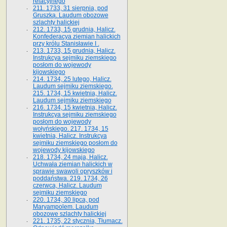
relacyjnego
211. 1733, 31 sierpnia, pod
Gruszką. Laudum obozowe
szlachty halickiej
212. 1733, 15 grudnia, Halicz.
Konfederacya ziemian halickich
przy królu Stanisławie I .
213. 1733, 15 grudnia, Halicz.
Instrukcya sejmiku ziemskiego
posłom do wojewody
kijowskiego
214. 1734, 25 lutego, Halicz.
Laudum sejmiku ziemskiego.
215. 1734, 15 kwietnia, Halicz.
Laudum sejmiku ziemskiego
216. 1734, 15 kwietnia, Halicz.
Instrukcya sejmiku ziemskiego
posłom do wojewody
wołyńskiego. 217. 1734, 15
kwietnia, Halicz. Instrukcya
sejmiku ziemskiego posłom do
wojewody kijowskiego
218. 1734, 24 maja, Halicz.
Uchwała ziemian halickich w
sprawie swawoli opryszków i
poddaństwa. 219. 1734, 26
czerwca, Halicz. Laudum
sejmiku ziemskiego
220. 1734, 30 lipca, pod
Maryampolem. Laudum
obozowe szlachty halickiej
221. 1735, 22 stycznia, Tłumacz.