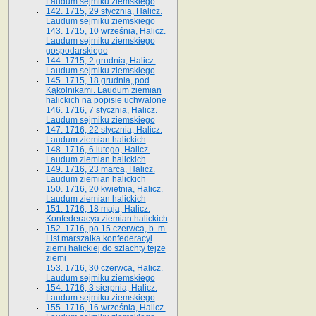
Laudum sejmiku ziemskiego
142. 1715, 29 stycznia, Halicz.
Laudum sejmiku ziemskiego
143. 1715, 10 września, Halicz.
Laudum sejmiku ziemskiego
gospodarskiego
144. 1715, 2 grudnia, Halicz.
Laudum sejmiku ziemskiego
145. 1715, 18 grudnia, pod
Kąkolnikami. Laudum ziemian
halickich na popisie uchwalone
146. 1716, 7 stycznia, Halicz.
Laudum sejmiku ziemskiego
147. 1716, 22 stycznia, Halicz.
Laudum ziemian halickich
148. 1716, 6 lutego, Halicz.
Laudum ziemian halickich
149. 1716, 23 marca, Halicz.
Laudum ziemian halickich
150. 1716, 20 kwietnia, Halicz.
Laudum ziemian halickich
151. 1716, 18 maja, Halicz.
Konfederacya ziemian halickich
152. 1716, po 15 czerwca, b. m.
List marszałka konfederacyi
ziemi halickiej do szlachty tejże
ziemi
153. 1716, 30 czerwca, Halicz.
Laudum sejmiku ziemskiego
154. 1716, 3 sierpnia, Halicz.
Laudum sejmiku ziemskiego
155. 1716, 16 września, Halicz.