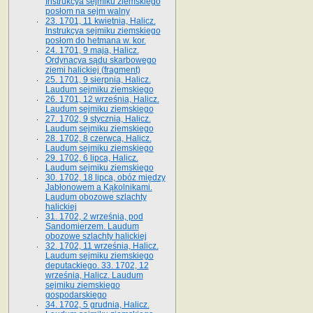
Instrukcya sejmiku ziemskiego
posłom na sejm walny
23. 1701, 11 kwietnia, Halicz.
Instrukcya sejmiku ziemskiego
posłom do hetmana w. kor.
24. 1701, 9 maja, Halicz.
Ordynacya sądu skarbowego
ziemi halickiej (fragment)
25. 1701, 9 sierpnia, Halicz.
Laudum sejmiku ziemskiego
26. 1701, 12 września, Halicz.
Laudum sejmiku ziemskiego
27. 1702, 9 stycznia, Halicz.
Laudum sejmiku ziemskiego
28. 1702, 8 czerwca, Halicz.
Laudum sejmiku ziemskiego
29. 1702, 6 lipca, Halicz.
Laudum sejmiku ziemskiego
30. 1702, 18 lipca, obóz między
Jabłonowem a Kąkolnikami.
Laudum obozowe szlachty
halickiej
31. 1702, 2 września, pod
Sandomierzem. Laudum
obozowe szlachty halickiej
32. 1702, 11 września, Halicz.
Laudum sejmiku ziemskiego
deputackiego. 33. 1702, 12
września, Halicz. Laudum
sejmiku ziemskiego
gospodarskiego
34. 1702, 5 grudnia, Halicz.