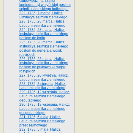
Odpowiedź marszałka
konfederacyi wołyńskiej posłom
sejmiku ziemskiego halickiego
222. 1735, 7 marca, Halicz.
Limitacya sejmiku ziemskiego.
223. 1735, 28 marca, Halicz.
Laudum sejmiku ziemskiego
224. 1735, 28 marca, Halicz.
Instrukcya sejmiku ziemskiego
posłom do króla
225. 1735, 28 marca, Halicz.
Instrukcya sejmiku ziemskiego
posłom do generała wojsk
rosyjskich
226. 1735, 28 marca, Halicz.
Instrukcya sejmiku ziemskiego
posłom do pułkownika wojsk
rosyjskich
227. 1735, 20 kwietnia, Halicz.
Laudum sejmiku ziemskiego
228. 1735, 8 sierpnia, Halicz.
Laudum sejmiku ziemskiego
229. 1735, 12 września, Halicz.
Laudum sejmiku ziemskiego
deputackiego
230. 1735, 13 września, Halicz.
Laudum sejmiku ziemskiego
gospodarskiego
231. 1736, 5 maja, Halicz.
Laudum sejmiku ziemskiego
przedsejmowego
232. 1736, 5 maja, Halicz.