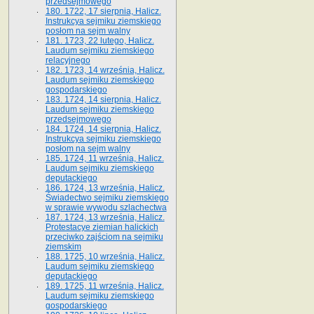
przedsejmowego
180. 1722, 17 sierpnia, Halicz.
Instrukcya sejmiku ziemskiego
posłom na sejm walny
181. 1723, 22 lutego, Halicz.
Laudum sejmiku ziemskiego
relacyjnego
182. 1723, 14 września, Halicz.
Laudum sejmiku ziemskiego
gospodarskiego
183. 1724, 14 sierpnia, Halicz.
Laudum sejmiku ziemskiego
przedsejmowego
184. 1724, 14 sierpnia, Halicz.
Instrukcya sejmiku ziemskiego
posłom na sejm walny
185. 1724, 11 września, Halicz.
Laudum sejmiku ziemskiego
deputackiego
186. 1724, 13 września, Halicz.
Świadectwo sejmiku ziemskiego
w sprawie wywodu szlachectwa
187. 1724, 13 września, Halicz.
Protestacye ziemian halickich
przeciwko zajściom na sejmiku
ziemskim
188. 1725, 10 września, Halicz.
Laudum sejmiku ziemskiego
deputackiego
189. 1725, 11 września, Halicz.
Laudum sejmiku ziemskiego
gospodarskiego