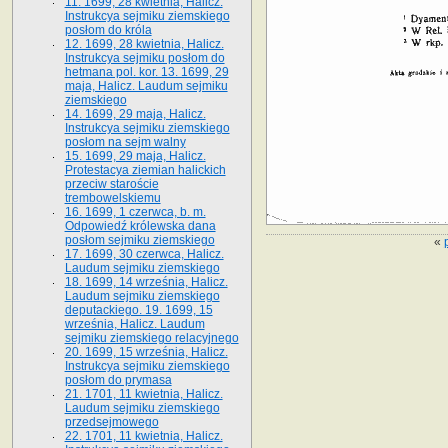
11. 1699, 28 kwietnia, Halicz.
Instrukcya sejmiku ziemskiego
posłom do króla
12. 1699, 28 kwietnia, Halicz.
Instrukcya sejmiku posłom do
hetmana pol. kor. 13. 1699, 29
maja, Halicz. Laudum sejmiku
ziemskiego
14. 1699, 29 maja, Halicz.
Instrukcya sejmiku ziemskiego
posłom na sejm walny
15. 1699, 29 maja, Halicz.
Protestacya ziemian halickich
przeciw staroście
trembowelskiemu
16. 1699, 1 czerwca, b. m.
Odpowiedź królewska dana
posłom sejmiku ziemskiego
«
17. 1699, 30 czerwca, Halicz.
Laudum sejmiku ziemskiego
18. 1699, 14 września, Halicz.
Laudum sejmiku ziemskiego
deputackiego. 19. 1699, 15
września, Halicz. Laudum
sejmiku ziemskiego relacyjnego
20. 1699, 15 września, Halicz.
Instrukcya sejmiku ziemskiego
posłom do prymasa
21. 1701, 11 kwietnia, Halicz.
Laudum sejmiku ziemskiego
przedsejmowego
22. 1701, 11 kwietnia, Halicz.