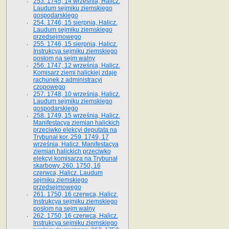
253. 1745, 14 września, Halicz.
Laudum sejmiku ziemskiego
gospodarskiego
254. 1746, 15 sierpnia, Halicz.
Laudum sejmiku ziemskiego
przedsejmowego
255. 1746, 15 sierpnia, Halicz.
Instrukcya sejmiku ziemskiego
posłom na sejm walny
256. 1747, 12 września, Halicz.
Komisarz ziemi halickiej zdaje
rachunek z administracyi
czopowego
257. 1748, 10 września, Halicz.
Laudum sejmiku ziemskiego
gospodarskiego
258. 1749, 15 września, Halicz.
Manifestacya ziemian halickich
przeciwko elekcyi deputata na
Trybunał kor. 259. 1749, 17
września, Halicz. Manifestacya
ziemian halickich przeciwko
elekcyi komisarza na Trybunał
skarbowy. 260. 1750, 16
czerwca, Halicz. Laudum
sejmiku ziemskiego
przedsejmowego
261. 1750, 16 czerwca, Halicz.
Instrukcya sejmiku ziemskiego
posłom na sejm walny
262. 1750, 16 czerwca, Halicz.
Instrukcya sejmiku ziemskiego