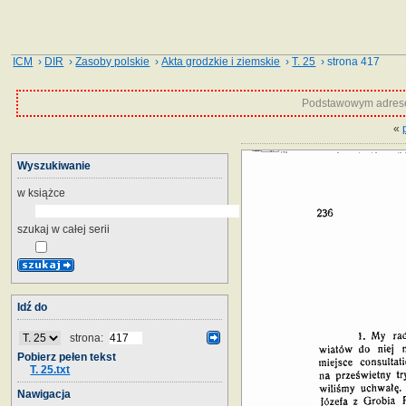
ICM
›
DIR
›
Zasoby polskie
›
Akta grodzkie i ziemskie
›
T. 25
› strona 417
Podstawowym adrese
«
Wyszukiwanie
w książce
szukaj w całej serii
Idź do
strona:
Pobierz pełen tekst
T. 25.txt
Nawigacja