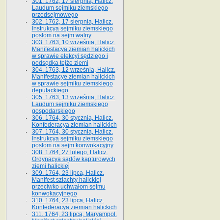
301. 1762, 17 sierpnia, Halicz.
Laudum sejmiku ziemskiego
przedsejmowego
302. 1762, 17 sierpnia, Halicz.
Instrukcya sejmiku ziemskiego
posłom na sejm walny
303. 1763, 10 września, Halicz.
Manifestacya ziemian halickich
w sprawie elekcyi sędziego i
podsędka tejże ziemi
304. 1763, 12 września, Halicz.
Manifestacye ziemian halickich
w sprawie sejmiku ziemskiego
deputackiego
305. 1763, 13 września, Halicz.
Laudum sejmiku ziemskiego
gospodarskiego
306. 1764, 30 stycznia, Halicz.
Konfederacya ziemian halickich
307. 1764, 30 stycznia, Halicz.
Instrukcya sejmiku ziemskiego
posłom na sejm konwokacyjny
308. 1764, 27 lutego, Halicz.
Ordynacya sądów kapturowych
ziemi halickiej
309. 1764, 23 lipca, Halicz.
Manifest szlachty halickiej
przeciwko uchwałom sejmu
konwokacyjnego
310. 1764, 23 lipca, Halicz.
Konfederacya ziemian halickich
311. 1764, 23 lipca, Maryampol.