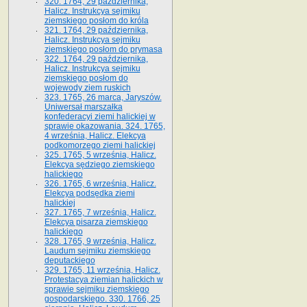
320. 1764, 29 października,
Halicz. Instrukcya sejmiku
ziemskiego posłom do króla
321. 1764, 29 października,
Halicz. Instrukcya sejmiku
ziemskiego posłom do prymasa
322. 1764, 29 października,
Halicz. Instrukcya sejmiku
ziemskiego posłom do
wojewody ziem ruskich
323. 1765, 26 marca, Jaryszów.
Uniwersał marszałka
konfederacyi ziemi halickiej w
sprawie okazowania. 324. 1765,
4 września, Halicz. Elekcya
podkomorzego ziemi halickiej
325. 1765, 5 września, Halicz.
Elekcya sędziego ziemskiego
halickiego
326. 1765, 6 września, Halicz.
Elekcya podsędka ziemi
halickiej
327. 1765, 7 września, Halicz.
Elekcya pisarza ziemskiego
halickiego
328. 1765, 9 września, Halicz.
Laudum sejmiku ziemskiego
deputackiego
329. 1765, 11 września, Halicz.
Protestacya ziemian halickich w
sprawie sejmiku ziemskiego
gospodarskiego. 330. 1766, 25