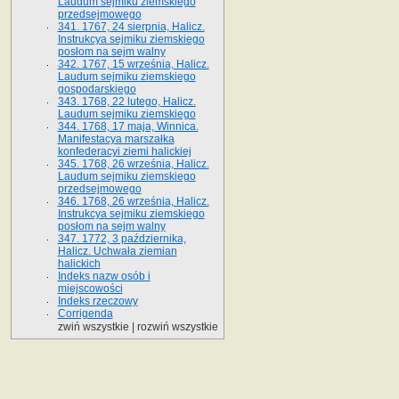
Laudum sejmiku ziemskiego
przedsejmowego
341. 1767, 24 sierpnia, Halicz.
Instrukcya sejmiku ziemskiego
posłom na sejm walny
342. 1767, 15 września, Halicz.
Laudum sejmiku ziemskiego
gospodarskiego
343. 1768, 22 lutego, Halicz.
Laudum sejmiku ziemskiego
344. 1768, 17 maja, Winnica.
Manifestacya marszałka
konfederacyi ziemi halickiej
345. 1768, 26 września, Halicz.
Laudum sejmiku ziemskiego
przedsejmowego
346. 1768, 26 września, Halicz.
Instrukcya sejmiku ziemskiego
posłom na sejm walny
347. 1772, 3 października,
Halicz. Uchwała ziemian
halickich
Indeks nazw osób i
miejscowości
Indeks rzeczowy
Corrigenda
zwiń wszystkie
|
rozwiń wszystkie