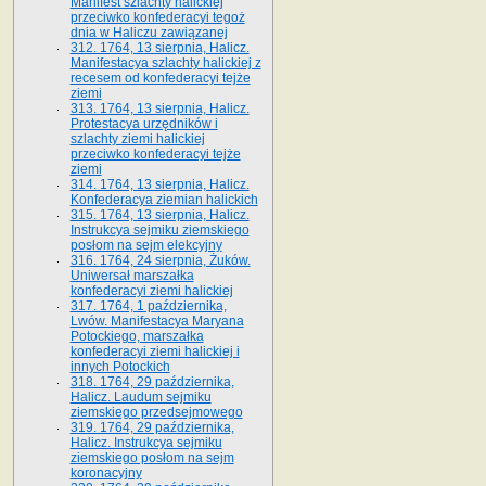
Manifest szlachty halickiej
przeciwko konfederacyi tegoż
dnia w Haliczu zawiązanej
312. 1764, 13 sierpnia, Halicz.
Manifestacya szlachty halickiej z
recesem od konfederacyi tejże
ziemi
313. 1764, 13 sierpnia, Halicz.
Protestacya urzędników i
szlachty ziemi halickiej
przeciwko konfederacyi tejże
ziemi
314. 1764, 13 sierpnia, Halicz.
Konfederacya ziemian halickich
315. 1764, 13 sierpnia, Halicz.
Instrukcya sejmiku ziemskiego
posłom na sejm elekcyjny
316. 1764, 24 sierpnia, Żuków.
Uniwersał marszałka
konfederacyi ziemi halickiej
317. 1764, 1 października,
Lwów. Manifestacya Maryana
Potockiego, marszałka
konfederacyi ziemi halickiej i
innych Potockich
318. 1764, 29 października,
Halicz. Laudum sejmiku
ziemskiego przedsejmowego
319. 1764, 29 października,
Halicz. Instrukcya sejmiku
ziemskiego posłom na sejm
koronacyjny