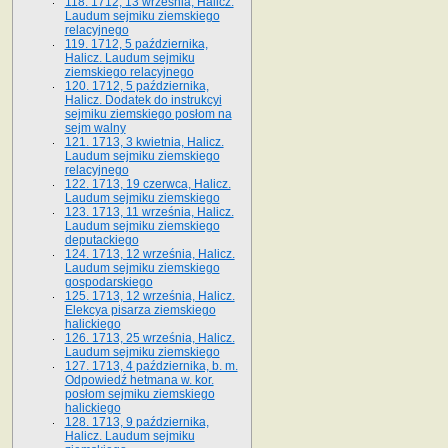
118. 1712, 13 września, Halicz.
Laudum sejmiku ziemskiego
relacyjnego
119. 1712, 5 października,
Halicz. Laudum sejmiku
ziemskiego relacyjnego
120. 1712, 5 października,
Halicz. Dodatek do instrukcyi
sejmiku ziemskiego posłom na
sejm walny
121. 1713, 3 kwietnia, Halicz.
Laudum sejmiku ziemskiego
relacyjnego
122. 1713, 19 czerwca, Halicz.
Laudum sejmiku ziemskiego
123. 1713, 11 września, Halicz.
Laudum sejmiku ziemskiego
deputackiego
124. 1713, 12 września, Halicz.
Laudum sejmiku ziemskiego
gospodarskiego
125. 1713, 12 września, Halicz.
Elekcya pisarza ziemskiego
halickiego
126. 1713, 25 września, Halicz.
Laudum sejmiku ziemskiego
127. 1713, 4 października, b. m.
Odpowiedź hetmana w. kor.
posłom sejmiku ziemskiego
halickiego
128. 1713, 9 października,
Halicz. Laudum sejmiku