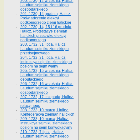
200. 1730, 12 września, Halicz.
Laudum sejmiku ziemskiego
gospodarskiego
201. 1730, 14 grudnia, Halicz.
Poświadczenie elekcyi
podkomorzego ziemi halickiej
202. 1730, 14, 15 i 16 grudnia,
Halicz. Protestacye ziemian
halickich przeciwko elekcyi
podkomorzego
203. 1732, 31 lipca, Halicz.
Laudum sejmiku ziemskiego
przedsejmowego
204. 1732, 31 lipca, Halicz.
Instrukcya sejmiku ziemskiego
posłom na sejm walny
205. 1732, 15 września, Halicz.
Laudum sejmiku ziemskiego
deputackiego
206. 1732, 16 września, Halicz.
Laudum sejmiku ziemskiego
gospodarskiego
207. 1732, 17 listopada, Halicz.
Laudum sejmiku ziemskiego
relacyjnego
208. 1733, 10 marca, Halicz.
Konfederacya ziemian halickich­
209. 1733, 10 marca, Halicz.
Instrukcya sejmiku ziemskiego
posłom na sejm konwokacyjny
210. 1733, 7 lipca, Halicz.
Laudum sejmiku ziemskiego