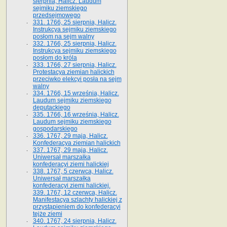
sierpnia, Halicz. Laudum
sejmiku ziemskiego
przedsejmowego
331. 1766, 25 sierpnia, Halicz.
Instrukcya sejmiku ziemskiego
posłom na sejm walny
332. 1766, 25 sierpnia, Halicz.
Instrukcya sejmiku ziemskiego
posłom do króla
333. 1766, 27 sierpnia, Halicz.
Protestacya ziemian halickich
przeciwko elekcyi posła na sejm
walny
334. 1766, 15 września, Halicz.
Laudum sejmiku ziemskiego
deputackiego
335. 1766, 16 września, Halicz.
Laudum sejmiku ziemskiego
gospodarskiego
336. 1767, 29 maja, Halicz.
Konfederacya ziemian halickich
337. 1767, 29 maja, Halicz.
Uniwersał marszałka
konfederacyi ziemi halickiej
338. 1767, 5 czerwca, Halicz.
Uniwersał marszałka
konfederacyi ziemi halickiej.
339. 1767, 12 czerwca, Halicz.
Manifestacya szlachty halickiej z
przystąpieniem do konfederacyi
tejże ziemi
340. 1767, 24 sierpnia, Halicz.