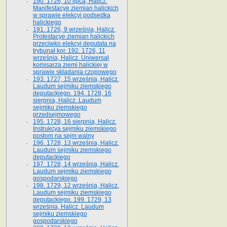
190. 1726, 10 lipca, Halicz.
Manifestacye ziemian halickich
w sprawie elekcyi podsędka
halickiego
191. 1726, 9 września, Halicz.
Protestacye ziemian halickich
przeciwko elekcyi deputata na
trybunał kor. 192. 1726, 11
września, Halicz. Uniwersał
komisarza ziemi halickiej w
sprawie składania czopowego
193. 1727, 15 września, Halicz.
Laudum sejmiku ziemskiego
deputackiego. 194. 1728, 16
sierpnia, Halicz. Laudum
sejmiku ziemskiego
przedsejmowego
195. 1728, 16 sierpnia, Halicz.
Instrukcya sejmiku ziemskiego
posłom na sejm walny
196. 1728, 13 września, Halicz.
Laudum sejmiku ziemskiego
deputackiego
197. 1728, 14 września, Halicz.
Laudum sejmiku ziemskiego
gospodarskiego
198. 1729, 12 września, Halicz.
Laudum sejmiku ziemskiego
deputackiego. 199. 1729, 13
września, Halicz. Laudum
sejmiku ziemskiego
gospodarskiego