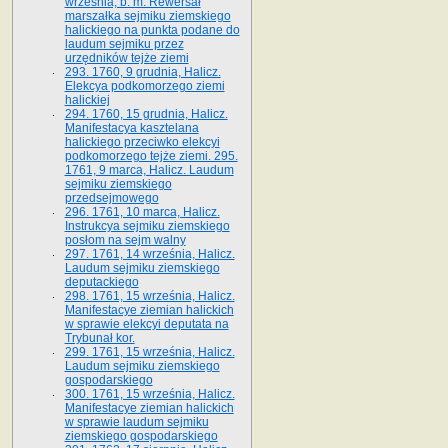
września, b. m. Rewersał
marszałka sejmiku ziemskiego
halickiego na punkta podane do
laudum sejmiku przez
urzędników tejże ziemi
293. 1760, 9 grudnia, Halicz.
Elekcya podkomorzego ziemi
halickiej
294. 1760, 15 grudnia, Halicz.
Manifestacya kasztelana
halickiego przeciwko elekcyi
podkomorzego tejże ziemi. 295.
1761, 9 marca, Halicz. Laudum
sejmiku ziemskiego
przedsejmowego
296. 1761, 10 marca, Halicz.
Instrukcya sejmiku ziemskiego
posłom na sejm walny
297. 1761, 14 września, Halicz.
Laudum sejmiku ziemskiego
deputackiego
298. 1761, 15 września, Halicz.
Manifestacye ziemian halickich
w sprawie elekcyi deputata na
Trybunał kor.
299. 1761, 15 września, Halicz.
Laudum sejmiku ziemskiego
gospodarskiego
300. 1761, 15 września, Halicz.
Manifestacye ziemian halickich
w sprawie laudum sejmiku
ziemskiego gospodarskiego