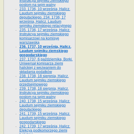
Instrukcya sejmiku ziemskiego
posłom na sejm walny
233. 1736, 10 września, Halicz.
Laudum sejmiku ziemskiego
deputackiego. 234. 1736, 17
września, Halicz. Laudum
sejmiku ziemskiego relacyjnego
235. 1736, 17 września, Halicz.
Instrukcya sejmiku ziemskiego
komisarzowi na komisyę
warszawską
236. 1737, 10 września, Halicz.
Laudum sejmiku ziemskiego
gospodarskiego
237. 1737, 6 października, Borki.
Uniwersał komisarza ziemi
halickiej z wezwaniem do
składania podatków
238. 1738, 18 sierpnia, Halicz.
Laudum sejmiku ziemskiego
przedsejmowego
239. 1738, 18 sierpnia, Halicz.
Instrukcya sejmiku ziemskiego
posłom na sejm walny
240. 1738, 15 września, Halicz.
Laudum sejmiku ziemskiego
deputackiego
241. 1739, 15 września, Halicz.
Laudum sejmiku ziemskiego
gospodarskiego
242. 1739, 17 września, Halicz.
Elekcya podkomorzego ziemi