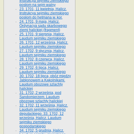
Instrukcya sejmiku ziemskiego
posłom na sejm walny
23. 1701, 11 kwietnia, Halicz.
Instrukcya sejmiku ziemskiego
posłom do hetmana w. kor.
24. 1701, 9 maja, Halicz.
Ordynacya sądu skarbowego
ziemi halickiej (fragment)
25. 1701, 9 sierpnia, Halicz.
Laudum sejmiku ziemskiego
26. 1701, 12 września, Halicz.
Laudum sejmiku ziemskiego
27. 1702, 9 stycznia, Halicz.
Laudum sejmiku ziemskiego
28. 1702, 8 czerwca, Halicz.
Laudum sejmiku ziemskiego
29. 1702, 6 lipca, Halicz.
Laudum sejmiku ziemskiego
30. 1702, 18 lipca, obóz między
Jabłonowem a Kąkolnikami.
Laudum obozowe szlachty
halickiej
31. 1702, 2 września, pod
Sandomierzem. Laudum
obozowe szlachty halickiej
32. 1702, 11 września, Halicz.
Laudum sejmiku ziemskiego
deputackiego. 33. 1702, 12
września, Halicz. Laudum
sejmiku ziemskiego
gospodarskiego
34. 1702, 5 grudnia, Halicz.