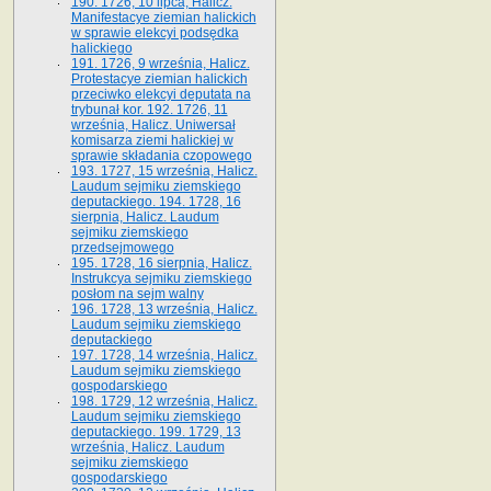
190. 1726, 10 lipca, Halicz.
Manifestacye ziemian halickich
w sprawie elekcyi podsędka
halickiego
191. 1726, 9 września, Halicz.
Protestacye ziemian halickich
przeciwko elekcyi deputata na
trybunał kor. 192. 1726, 11
września, Halicz. Uniwersał
komisarza ziemi halickiej w
sprawie składania czopowego
193. 1727, 15 września, Halicz.
Laudum sejmiku ziemskiego
deputackiego. 194. 1728, 16
sierpnia, Halicz. Laudum
sejmiku ziemskiego
przedsejmowego
195. 1728, 16 sierpnia, Halicz.
Instrukcya sejmiku ziemskiego
posłom na sejm walny
196. 1728, 13 września, Halicz.
Laudum sejmiku ziemskiego
deputackiego
197. 1728, 14 września, Halicz.
Laudum sejmiku ziemskiego
gospodarskiego
198. 1729, 12 września, Halicz.
Laudum sejmiku ziemskiego
deputackiego. 199. 1729, 13
września, Halicz. Laudum
sejmiku ziemskiego
gospodarskiego