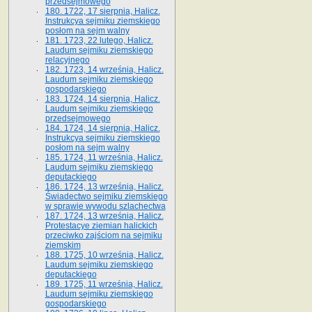
przedsejmowego
180. 1722, 17 sierpnia, Halicz.
Instrukcya sejmiku ziemskiego
posłom na sejm walny
181. 1723, 22 lutego, Halicz.
Laudum sejmiku ziemskiego
relacyjnego
182. 1723, 14 września, Halicz.
Laudum sejmiku ziemskiego
gospodarskiego
183. 1724, 14 sierpnia, Halicz.
Laudum sejmiku ziemskiego
przedsejmowego
184. 1724, 14 sierpnia, Halicz.
Instrukcya sejmiku ziemskiego
posłom na sejm walny
185. 1724, 11 września, Halicz.
Laudum sejmiku ziemskiego
deputackiego
186. 1724, 13 września, Halicz.
Świadectwo sejmiku ziemskiego
w sprawie wywodu szlachectwa
187. 1724, 13 września, Halicz.
Protestacye ziemian halickich
przeciwko zajściom na sejmiku
ziemskim
188. 1725, 10 września, Halicz.
Laudum sejmiku ziemskiego
deputackiego
189. 1725, 11 września, Halicz.
Laudum sejmiku ziemskiego
gospodarskiego