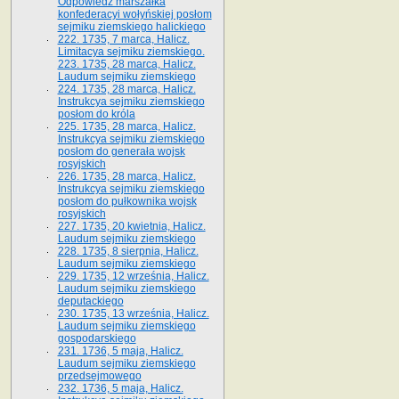
Odpowiedź marszałka
konfederacyi wołyńskiej posłom
sejmiku ziemskiego halickiego
222. 1735, 7 marca, Halicz.
Limitacya sejmiku ziemskiego.
223. 1735, 28 marca, Halicz.
Laudum sejmiku ziemskiego
224. 1735, 28 marca, Halicz.
Instrukcya sejmiku ziemskiego
posłom do króla
225. 1735, 28 marca, Halicz.
Instrukcya sejmiku ziemskiego
posłom do generała wojsk
rosyjskich
226. 1735, 28 marca, Halicz.
Instrukcya sejmiku ziemskiego
posłom do pułkownika wojsk
rosyjskich
227. 1735, 20 kwietnia, Halicz.
Laudum sejmiku ziemskiego
228. 1735, 8 sierpnia, Halicz.
Laudum sejmiku ziemskiego
229. 1735, 12 września, Halicz.
Laudum sejmiku ziemskiego
deputackiego
230. 1735, 13 września, Halicz.
Laudum sejmiku ziemskiego
gospodarskiego
231. 1736, 5 maja, Halicz.
Laudum sejmiku ziemskiego
przedsejmowego
232. 1736, 5 maja, Halicz.