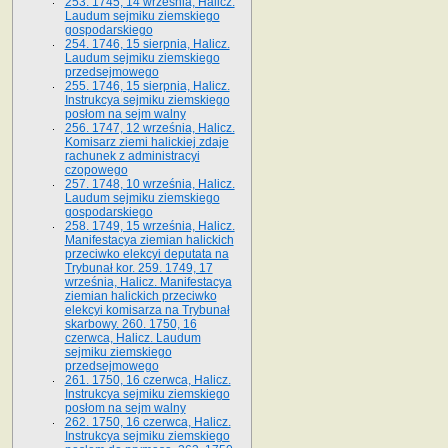
253. 1745, 14 września, Halicz.
Laudum sejmiku ziemskiego
gospodarskiego
254. 1746, 15 sierpnia, Halicz.
Laudum sejmiku ziemskiego
przedsejmowego
255. 1746, 15 sierpnia, Halicz.
Instrukcya sejmiku ziemskiego
posłom na sejm walny
256. 1747, 12 września, Halicz.
Komisarz ziemi halickiej zdaje
rachunek z administracyi
czopowego
257. 1748, 10 września, Halicz.
Laudum sejmiku ziemskiego
gospodarskiego
258. 1749, 15 września, Halicz.
Manifestacya ziemian halickich
przeciwko elekcyi deputata na
Trybunał kor. 259. 1749, 17
września, Halicz. Manifestacya
ziemian halickich przeciwko
elekcyi komisarza na Trybunał
skarbowy. 260. 1750, 16
czerwca, Halicz. Laudum
sejmiku ziemskiego
przedsejmowego
261. 1750, 16 czerwca, Halicz.
Instrukcya sejmiku ziemskiego
posłom na sejm walny
262. 1750, 16 czerwca, Halicz.
Instrukcya sejmiku ziemskiego