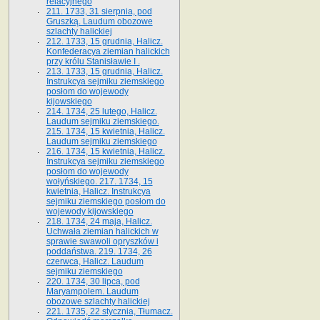
relacyjnego
211. 1733, 31 sierpnia, pod
Gruszką. Laudum obozowe
szlachty halickiej
212. 1733, 15 grudnia, Halicz.
Konfederacya ziemian halickich
przy królu Stanisławie I .
213. 1733, 15 grudnia, Halicz.
Instrukcya sejmiku ziemskiego
posłom do wojewody
kijowskiego
214. 1734, 25 lutego, Halicz.
Laudum sejmiku ziemskiego.
215. 1734, 15 kwietnia, Halicz.
Laudum sejmiku ziemskiego
216. 1734, 15 kwietnia, Halicz.
Instrukcya sejmiku ziemskiego
posłom do wojewody
wołyńskiego. 217. 1734, 15
kwietnia, Halicz. Instrukcya
sejmiku ziemskiego posłom do
wojewody kijowskiego
218. 1734, 24 maja, Halicz.
Uchwała ziemian halickich w
sprawie swawoli opryszków i
poddaństwa. 219. 1734, 26
czerwca, Halicz. Laudum
sejmiku ziemskiego
220. 1734, 30 lipca, pod
Maryampolem. Laudum
obozowe szlachty halickiej
221. 1735, 22 stycznia, Tłumacz.