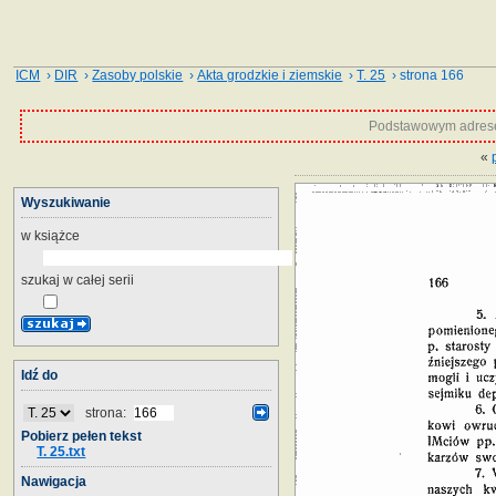
ICM
›
DIR
›
Zasoby polskie
›
Akta grodzkie i ziemskie
›
T. 25
› strona 166
Podstawowym adrese
«
Wyszukiwanie
w książce
szukaj w całej serii
Idź do
strona:
Pobierz pełen tekst
T. 25.txt
Nawigacja