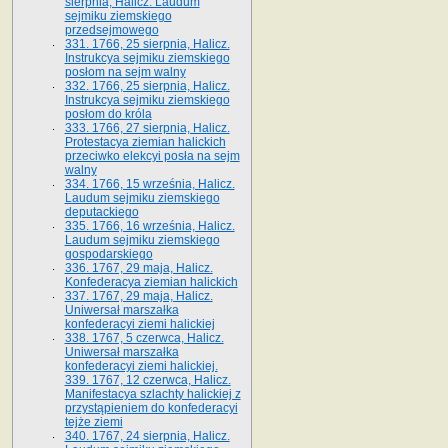
sierpnia, Halicz. Laudum
sejmiku ziemskiego
przedsejmowego
331. 1766, 25 sierpnia, Halicz.
Instrukcya sejmiku ziemskiego
posłom na sejm walny
332. 1766, 25 sierpnia, Halicz.
Instrukcya sejmiku ziemskiego
posłom do króla
333. 1766, 27 sierpnia, Halicz.
Protestacya ziemian halickich
przeciwko elekcyi posła na sejm
walny
334. 1766, 15 września, Halicz.
Laudum sejmiku ziemskiego
deputackiego
335. 1766, 16 września, Halicz.
Laudum sejmiku ziemskiego
gospodarskiego
336. 1767, 29 maja, Halicz.
Konfederacya ziemian halickich
337. 1767, 29 maja, Halicz.
Uniwersał marszałka
konfederacyi ziemi halickiej
338. 1767, 5 czerwca, Halicz.
Uniwersał marszałka
konfederacyi ziemi halickiej.
339. 1767, 12 czerwca, Halicz.
Manifestacya szlachty halickiej z
przystąpieniem do konfederacyi
tejże ziemi
340. 1767, 24 sierpnia, Halicz.