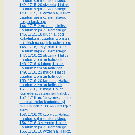
Laudum sejmiku ziemskiego
142. 1715, 29 stycznia, Halicz.
Laudum sejmiku ziemskiego
143. 1715, 10 września, Halicz.
Laudum sejmiku ziemskiego
gospodarskiego
144. 1715, 2 grudnia, Halicz.
Laudum sejmiku ziemskiego
145. 1715, 18 grudnia, pod
Kąkolnikami. Laudum ziemian
halickich na popisie uchwalone
146. 1716, 7 stycznia, Halicz.
Laudum sejmiku ziemskiego
147. 1716, 22 stycznia, Halicz.
Laudum ziemian halickich
148. 1716, 6 lutego, Halicz.
Laudum ziemian halickich
149. 1716, 23 marca, Halicz.
Laudum ziemian halickich
150. 1716, 20 kwietnia, Halicz.
Laudum ziemian halickich
151. 1716, 18 maja, Halicz.
Konfederacya ziemian halickich
152. 1716, po 15 czerwca, b. m.
List marszałka konfederacyi
ziemi halickiej do szlachty tejże
ziemi
153. 1716, 30 czerwca, Halicz.
Laudum sejmiku ziemskiego
154. 1716, 3 sierpnia, Halicz.
Laudum sejmiku ziemskiego
155. 1716, 16 września, Halicz.