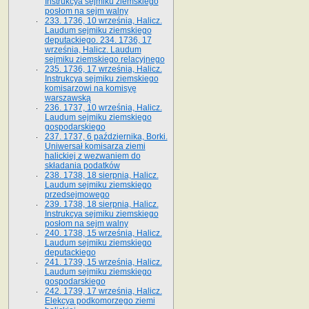
Instrukcya sejmiku ziemskiego
posłom na sejm walny
233. 1736, 10 września, Halicz.
Laudum sejmiku ziemskiego
deputackiego. 234. 1736, 17
września, Halicz. Laudum
sejmiku ziemskiego relacyjnego
235. 1736, 17 września, Halicz.
Instrukcya sejmiku ziemskiego
komisarzowi na komisyę
warszawską
236. 1737, 10 września, Halicz.
Laudum sejmiku ziemskiego
gospodarskiego
237. 1737, 6 października, Borki.
Uniwersał komisarza ziemi
halickiej z wezwaniem do
składania podatków
238. 1738, 18 sierpnia, Halicz.
Laudum sejmiku ziemskiego
przedsejmowego
239. 1738, 18 sierpnia, Halicz.
Instrukcya sejmiku ziemskiego
posłom na sejm walny
240. 1738, 15 września, Halicz.
Laudum sejmiku ziemskiego
deputackiego
241. 1739, 15 września, Halicz.
Laudum sejmiku ziemskiego
gospodarskiego
242. 1739, 17 września, Halicz.
Elekcya podkomorzego ziemi