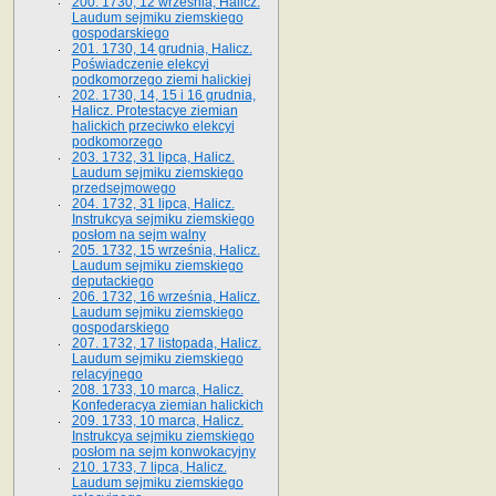
200. 1730, 12 września, Halicz.
Laudum sejmiku ziemskiego
gospodarskiego
201. 1730, 14 grudnia, Halicz.
Poświadczenie elekcyi
podkomorzego ziemi halickiej
202. 1730, 14, 15 i 16 grudnia,
Halicz. Protestacye ziemian
halickich przeciwko elekcyi
podkomorzego
203. 1732, 31 lipca, Halicz.
Laudum sejmiku ziemskiego
przedsejmowego
204. 1732, 31 lipca, Halicz.
Instrukcya sejmiku ziemskiego
posłom na sejm walny
205. 1732, 15 września, Halicz.
Laudum sejmiku ziemskiego
deputackiego
206. 1732, 16 września, Halicz.
Laudum sejmiku ziemskiego
gospodarskiego
207. 1732, 17 listopada, Halicz.
Laudum sejmiku ziemskiego
relacyjnego
208. 1733, 10 marca, Halicz.
Konfederacya ziemian halickich­
209. 1733, 10 marca, Halicz.
Instrukcya sejmiku ziemskiego
posłom na sejm konwokacyjny
210. 1733, 7 lipca, Halicz.
Laudum sejmiku ziemskiego