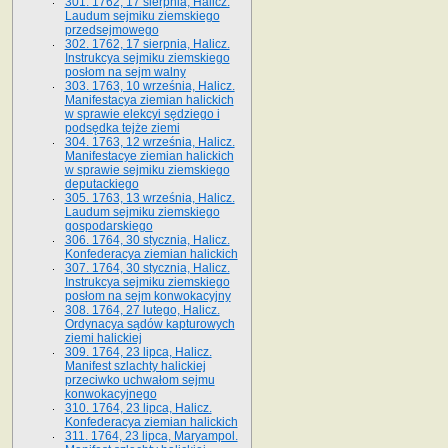
301. 1762, 17 sierpnia, Halicz.
Laudum sejmiku ziemskiego
przedsejmowego
302. 1762, 17 sierpnia, Halicz.
Instrukcya sejmiku ziemskiego
posłom na sejm walny
303. 1763, 10 września, Halicz.
Manifestacya ziemian halickich
w sprawie elekcyi sędziego i
podsędka tejże ziemi
304. 1763, 12 września, Halicz.
Manifestacye ziemian halickich
w sprawie sejmiku ziemskiego
deputackiego
305. 1763, 13 września, Halicz.
Laudum sejmiku ziemskiego
gospodarskiego
306. 1764, 30 stycznia, Halicz.
Konfederacya ziemian halickich
307. 1764, 30 stycznia, Halicz.
Instrukcya sejmiku ziemskiego
posłom na sejm konwokacyjny
308. 1764, 27 lutego, Halicz.
Ordynacya sądów kapturowych
ziemi halickiej
309. 1764, 23 lipca, Halicz.
Manifest szlachty halickiej
przeciwko uchwałom sejmu
konwokacyjnego
310. 1764, 23 lipca, Halicz.
Konfederacya ziemian halickich
311. 1764, 23 lipca, Maryampol.