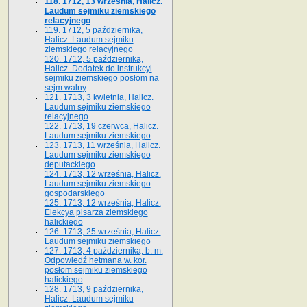
118. 1712, 13 września, Halicz.
Laudum sejmiku ziemskiego
relacyjnego
119. 1712, 5 października,
Halicz. Laudum sejmiku
ziemskiego relacyjnego
120. 1712, 5 października,
Halicz. Dodatek do instrukcyi
sejmiku ziemskiego posłom na
sejm walny
121. 1713, 3 kwietnia, Halicz.
Laudum sejmiku ziemskiego
relacyjnego
122. 1713, 19 czerwca, Halicz.
Laudum sejmiku ziemskiego
123. 1713, 11 września, Halicz.
Laudum sejmiku ziemskiego
deputackiego
124. 1713, 12 września, Halicz.
Laudum sejmiku ziemskiego
gospodarskiego
125. 1713, 12 września, Halicz.
Elekcya pisarza ziemskiego
halickiego
126. 1713, 25 września, Halicz.
Laudum sejmiku ziemskiego
127. 1713, 4 października, b. m.
Odpowiedź hetmana w. kor.
posłom sejmiku ziemskiego
halickiego
128. 1713, 9 października,
Halicz. Laudum sejmiku