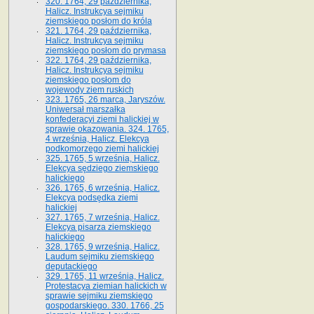
320. 1764, 29 października,
Halicz. Instrukcya sejmiku
ziemskiego posłom do króla
321. 1764, 29 października,
Halicz. Instrukcya sejmiku
ziemskiego posłom do prymasa
322. 1764, 29 października,
Halicz. Instrukcya sejmiku
ziemskiego posłom do
wojewody ziem ruskich
323. 1765, 26 marca, Jaryszów.
Uniwersał marszałka
konfederacyi ziemi halickiej w
sprawie okazowania. 324. 1765,
4 września, Halicz. Elekcya
podkomorzego ziemi halickiej
325. 1765, 5 września, Halicz.
Elekcya sędziego ziemskiego
halickiego
326. 1765, 6 września, Halicz.
Elekcya podsędka ziemi
halickiej
327. 1765, 7 września, Halicz.
Elekcya pisarza ziemskiego
halickiego
328. 1765, 9 września, Halicz.
Laudum sejmiku ziemskiego
deputackiego
329. 1765, 11 września, Halicz.
Protestacya ziemian halickich w
sprawie sejmiku ziemskiego
gospodarskiego. 330. 1766, 25