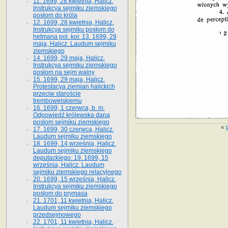
11. 1699, 28 kwietnia, Halicz.
Instrukcya sejmiku ziemskiego
posłom do króla
12. 1699, 28 kwietnia, Halicz.
Instrukcya sejmiku posłom do
hetmana pol. kor. 13. 1699, 29
maja, Halicz. Laudum sejmiku
ziemskiego
14. 1699, 29 maja, Halicz.
Instrukcya sejmiku ziemskiego
posłom na sejm walny
15. 1699, 29 maja, Halicz.
Protestacya ziemian halickich
przeciw staroście
trembowelskiemu
16. 1699, 1 czerwca, b. m.
Odpowiedź królewska dana
posłom sejmiku ziemskiego
«
17. 1699, 30 czerwca, Halicz.
Laudum sejmiku ziemskiego
18. 1699, 14 września, Halicz.
Laudum sejmiku ziemskiego
deputackiego. 19. 1699, 15
września, Halicz. Laudum
sejmiku ziemskiego relacyjnego
20. 1699, 15 września, Halicz.
Instrukcya sejmiku ziemskiego
posłom do prymasa
21. 1701, 11 kwietnia, Halicz.
Laudum sejmiku ziemskiego
przedsejmowego
22. 1701, 11 kwietnia, Halicz.