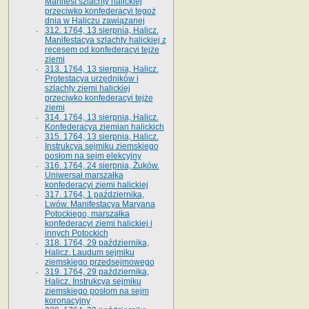
Manifest szlachty halickiej
przeciwko konfederacyi tegoż
dnia w Haliczu zawiązanej
312. 1764, 13 sierpnia, Halicz.
Manifestacya szlachty halickiej z
recesem od konfederacyi tejże
ziemi
313. 1764, 13 sierpnia, Halicz.
Protestacya urzędników i
szlachty ziemi halickiej
przeciwko konfederacyi tejże
ziemi
314. 1764, 13 sierpnia, Halicz.
Konfederacya ziemian halickich
315. 1764, 13 sierpnia, Halicz.
Instrukcya sejmiku ziemskiego
posłom na sejm elekcyjny
316. 1764, 24 sierpnia, Żuków.
Uniwersał marszałka
konfederacyi ziemi halickiej
317. 1764, 1 października,
Lwów. Manifestacya Maryana
Potockiego, marszałka
konfederacyi ziemi halickiej i
innych Potockich
318. 1764, 29 października,
Halicz. Laudum sejmiku
ziemskiego przedsejmowego
319. 1764, 29 października,
Halicz. Instrukcya sejmiku
ziemskiego posłom na sejm
koronacyjny