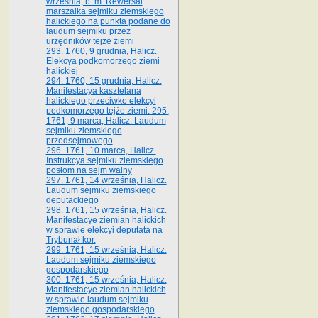
września, b. m. Rewersał
marszałka sejmiku ziemskiego
halickiego na punkta podane do
laudum sejmiku przez
urzędników tejże ziemi
293. 1760, 9 grudnia, Halicz.
Elekcya podkomorzego ziemi
halickiej
294. 1760, 15 grudnia, Halicz.
Manifestacya kasztelana
halickiego przeciwko elekcyi
podkomorzego tejże ziemi. 295.
1761, 9 marca, Halicz. Laudum
sejmiku ziemskiego
przedsejmowego
296. 1761, 10 marca, Halicz.
Instrukcya sejmiku ziemskiego
posłom na sejm walny
297. 1761, 14 września, Halicz.
Laudum sejmiku ziemskiego
deputackiego
298. 1761, 15 września, Halicz.
Manifestacye ziemian halickich
w sprawie elekcyi deputata na
Trybunał kor.
299. 1761, 15 września, Halicz.
Laudum sejmiku ziemskiego
gospodarskiego
300. 1761, 15 września, Halicz.
Manifestacye ziemian halickich
w sprawie laudum sejmiku
ziemskiego gospodarskiego