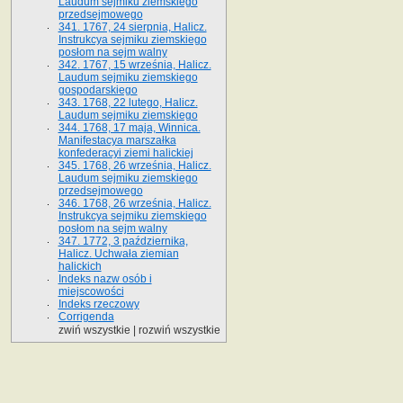
Laudum sejmiku ziemskiego
przedsejmowego
341. 1767, 24 sierpnia, Halicz.
Instrukcya sejmiku ziemskiego
posłom na sejm walny
342. 1767, 15 września, Halicz.
Laudum sejmiku ziemskiego
gospodarskiego
343. 1768, 22 lutego, Halicz.
Laudum sejmiku ziemskiego
344. 1768, 17 maja, Winnica.
Manifestacya marszałka
konfederacyi ziemi halickiej
345. 1768, 26 września, Halicz.
Laudum sejmiku ziemskiego
przedsejmowego
346. 1768, 26 września, Halicz.
Instrukcya sejmiku ziemskiego
posłom na sejm walny
347. 1772, 3 października,
Halicz. Uchwała ziemian
halickich
Indeks nazw osób i
miejscowości
Indeks rzeczowy
Corrigenda
zwiń wszystkie
|
rozwiń wszystkie