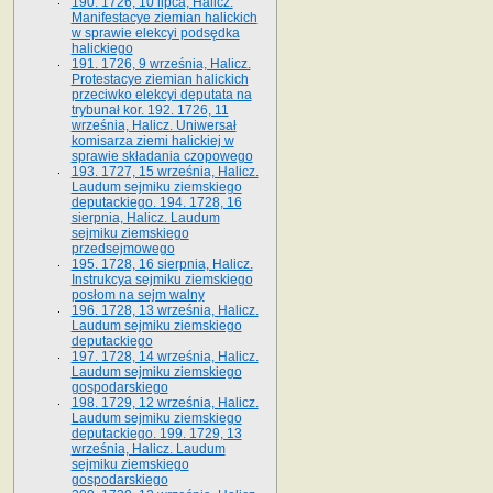
190. 1726, 10 lipca, Halicz.
Manifestacye ziemian halickich
w sprawie elekcyi podsędka
halickiego
191. 1726, 9 września, Halicz.
Protestacye ziemian halickich
przeciwko elekcyi deputata na
trybunał kor. 192. 1726, 11
września, Halicz. Uniwersał
komisarza ziemi halickiej w
sprawie składania czopowego
193. 1727, 15 września, Halicz.
Laudum sejmiku ziemskiego
deputackiego. 194. 1728, 16
sierpnia, Halicz. Laudum
sejmiku ziemskiego
przedsejmowego
195. 1728, 16 sierpnia, Halicz.
Instrukcya sejmiku ziemskiego
posłom na sejm walny
196. 1728, 13 września, Halicz.
Laudum sejmiku ziemskiego
deputackiego
197. 1728, 14 września, Halicz.
Laudum sejmiku ziemskiego
gospodarskiego
198. 1729, 12 września, Halicz.
Laudum sejmiku ziemskiego
deputackiego. 199. 1729, 13
września, Halicz. Laudum
sejmiku ziemskiego
gospodarskiego