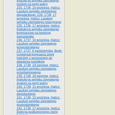
Instrukcya sejmiku ziemskiego
posłom na sejm walny
233. 1736, 10 września, Halicz.
Laudum sejmiku ziemskiego
deputackiego. 234. 1736, 17
września, Halicz. Laudum
sejmiku ziemskiego relacyjnego
235. 1736, 17 września, Halicz.
Instrukcya sejmiku ziemskiego
komisarzowi na komisyę
warszawską
236. 1737, 10 września, Halicz.
Laudum sejmiku ziemskiego
gospodarskiego
237. 1737, 6 października, Borki.
Uniwersał komisarza ziemi
halickiej z wezwaniem do
składania podatków
238. 1738, 18 sierpnia, Halicz.
Laudum sejmiku ziemskiego
przedsejmowego
239. 1738, 18 sierpnia, Halicz.
Instrukcya sejmiku ziemskiego
posłom na sejm walny
240. 1738, 15 września, Halicz.
Laudum sejmiku ziemskiego
deputackiego
241. 1739, 15 września, Halicz.
Laudum sejmiku ziemskiego
gospodarskiego
242. 1739, 17 września, Halicz.
Elekcya podkomorzego ziemi