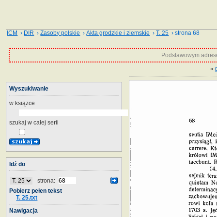
ICM
›
DIR
›
Zasoby polskie
›
Akta grodzkie i ziemskie
›
T. 25
› strona 68
Podstawowym adrese
«
Wyszukiwanie
w książce
szukaj w całej serii
Idź do
strona:
Pobierz pełen tekst
T. 25.txt
Nawigacja