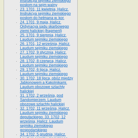
Instrukcya sejmiku ziemskiego
posłom na sejm walny
23. 1701, 11 kwietnia, Halicz.
Instrukcya sejmiku ziemskiego
posłom do hetmana w. kor.
24. 1701, 9 maja, Halicz.
Ordynacya sądu skarbowego
ziemi halickiej (fragment)
25. 1701, 9 sierpnia, Halicz.
Laudum sejmiku ziemskiego
26. 1701, 12 września, Halicz.
Laudum sejmiku ziemskiego
27. 1702, 9 stycznia, Halicz.
Laudum sejmiku ziemskiego
28. 1702, 8 czerwca, Halicz.
Laudum sejmiku ziemskiego
29. 1702, 6 lipca, Halicz.
Laudum sejmiku ziemskiego
30. 1702, 18 lipca, obóz między
Jabłonowem a Kąkolnikami.
Laudum obozowe szlachty
halickiej
31. 1702, 2 września, pod
Sandomierzem. Laudum
obozowe szlachty halickiej
32. 1702, 11 września, Halicz.
Laudum sejmiku ziemskiego
deputackiego. 33. 1702, 12
września, Halicz. Laudum
sejmiku ziemskiego
gospodarskiego
34. 1702, 5 grudnia, Halicz.