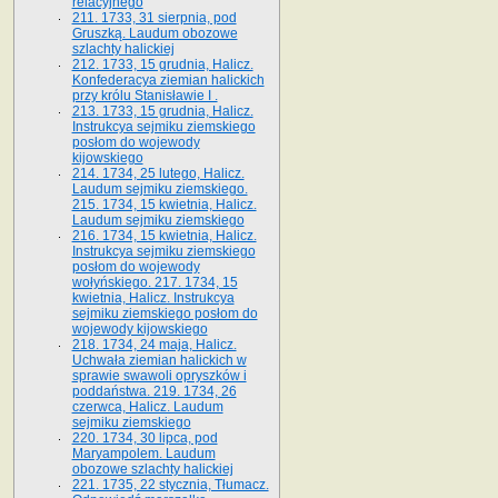
relacyjnego
211. 1733, 31 sierpnia, pod
Gruszką. Laudum obozowe
szlachty halickiej
212. 1733, 15 grudnia, Halicz.
Konfederacya ziemian halickich
przy królu Stanisławie I .
213. 1733, 15 grudnia, Halicz.
Instrukcya sejmiku ziemskiego
posłom do wojewody
kijowskiego
214. 1734, 25 lutego, Halicz.
Laudum sejmiku ziemskiego.
215. 1734, 15 kwietnia, Halicz.
Laudum sejmiku ziemskiego
216. 1734, 15 kwietnia, Halicz.
Instrukcya sejmiku ziemskiego
posłom do wojewody
wołyńskiego. 217. 1734, 15
kwietnia, Halicz. Instrukcya
sejmiku ziemskiego posłom do
wojewody kijowskiego
218. 1734, 24 maja, Halicz.
Uchwała ziemian halickich w
sprawie swawoli opryszków i
poddaństwa. 219. 1734, 26
czerwca, Halicz. Laudum
sejmiku ziemskiego
220. 1734, 30 lipca, pod
Maryampolem. Laudum
obozowe szlachty halickiej
221. 1735, 22 stycznia, Tłumacz.