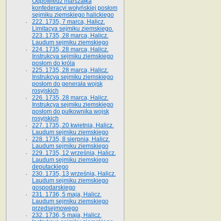
Odpowiedź marszałka
konfederacyi wołyńskiej posłom
sejmiku ziemskiego halickiego
222. 1735, 7 marca, Halicz.
Limitacya sejmiku ziemskiego.
223. 1735, 28 marca, Halicz.
Laudum sejmiku ziemskiego
224. 1735, 28 marca, Halicz.
Instrukcya sejmiku ziemskiego
posłom do króla
225. 1735, 28 marca, Halicz.
Instrukcya sejmiku ziemskiego
posłom do generała wojsk
rosyjskich
226. 1735, 28 marca, Halicz.
Instrukcya sejmiku ziemskiego
posłom do pułkownika wojsk
rosyjskich
227. 1735, 20 kwietnia, Halicz.
Laudum sejmiku ziemskiego
228. 1735, 8 sierpnia, Halicz.
Laudum sejmiku ziemskiego
229. 1735, 12 września, Halicz.
Laudum sejmiku ziemskiego
deputackiego
230. 1735, 13 września, Halicz.
Laudum sejmiku ziemskiego
gospodarskiego
231. 1736, 5 maja, Halicz.
Laudum sejmiku ziemskiego
przedsejmowego
232. 1736, 5 maja, Halicz.