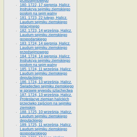
przedsejmowego
180. 1722, 17 sierpnia, Halicz.
Instrukcya sejmiku ziemskiego
posłom na sejm walny
181. 1723, 22 lutego, Halicz.
Laudum sejmiku ziemskiego
relacyjnego
182. 1723, 14 września, Halicz.
Laudum sejmiku ziemskiego
gospodarskiego
183. 1724, 14 sierpnia, Halicz.
Laudum sejmiku ziemskiego
przedsejmowego
184. 1724, 14 sierpnia, Halicz.
Instrukcya sejmiku ziemskiego
posłom na sejm walny
185. 1724, 11 września, Halicz.
Laudum sejmiku ziemskiego
deputackiego
186. 1724, 13 września, Halicz.
Świadectwo sejmiku ziemskiego
w sprawie wywodu szlachectwa
187. 1724, 13 września, Halicz.
Protestacye ziemian halickich
przeciwko zajściom na sejmiku
ziemskim
188. 1725, 10 września, Halicz.
Laudum sejmiku ziemskiego
deputackiego
189. 1725, 11 września, Halicz.
Laudum sejmiku ziemskiego
gospodarskiego