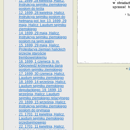
11. 1699, 28 kwietnia, Halicz.
Instrukcya sejmiku ziemskiego
posłom do króla
12. 1699, 28 kwietnia, Halicz.
Instrukcya sejmiku posłom do
hetmana pol. kor. 13. 1699, 29
maja, Halicz. Laudum sejmiku
ziemskiego
14. 1699, 29 maja, Halicz.
Instrukcya sejmiku ziemskiego
posłom na sejm walny
15. 1699, 29 maja, Halicz.
Protestacya ziemian halickich
przeciw staroście
trembowelskiemu
16. 1699, 1 czerwca, b. m.
Odpowiedź królewska dana
«
posłom sejmiku ziemskiego
17. 1699, 30 czerwca, Halicz.
Laudum sejmiku ziemskiego
18. 1699, 14 września, Halicz.
Laudum sejmiku ziemskiego
deputackiego. 19. 1699, 15
września, Halicz. Laudum
sejmiku ziemskiego relacyjnego
20. 1699, 15 września, Halicz.
Instrukcya sejmiku ziemskiego
posłom do prymasa
21. 1701, 11 kwietnia, Halicz.
Laudum sejmiku ziemskiego
przedsejmowego
22. 1701, 11 kwietnia, Halicz.