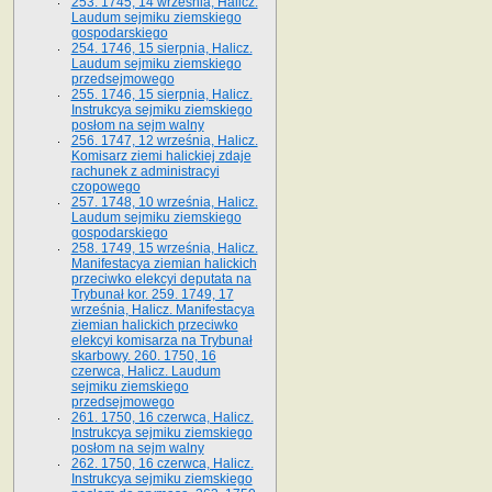
253. 1745, 14 września, Halicz.
Laudum sejmiku ziemskiego
gospodarskiego
254. 1746, 15 sierpnia, Halicz.
Laudum sejmiku ziemskiego
przedsejmowego
255. 1746, 15 sierpnia, Halicz.
Instrukcya sejmiku ziemskiego
posłom na sejm walny
256. 1747, 12 września, Halicz.
Komisarz ziemi halickiej zdaje
rachunek z administracyi
czopowego
257. 1748, 10 września, Halicz.
Laudum sejmiku ziemskiego
gospodarskiego
258. 1749, 15 września, Halicz.
Manifestacya ziemian halickich
przeciwko elekcyi deputata na
Trybunał kor. 259. 1749, 17
września, Halicz. Manifestacya
ziemian halickich przeciwko
elekcyi komisarza na Trybunał
skarbowy. 260. 1750, 16
czerwca, Halicz. Laudum
sejmiku ziemskiego
przedsejmowego
261. 1750, 16 czerwca, Halicz.
Instrukcya sejmiku ziemskiego
posłom na sejm walny
262. 1750, 16 czerwca, Halicz.
Instrukcya sejmiku ziemskiego