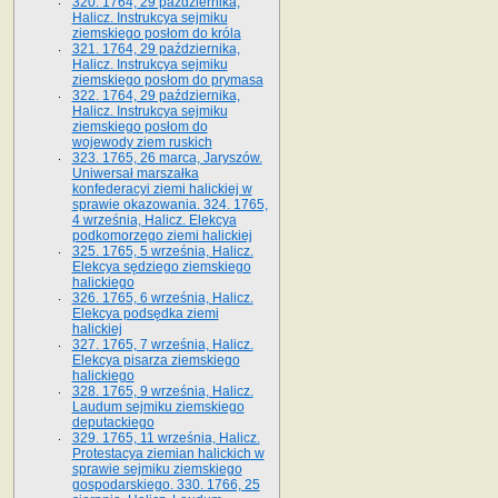
320. 1764, 29 października,
Halicz. Instrukcya sejmiku
ziemskiego posłom do króla
321. 1764, 29 października,
Halicz. Instrukcya sejmiku
ziemskiego posłom do prymasa
322. 1764, 29 października,
Halicz. Instrukcya sejmiku
ziemskiego posłom do
wojewody ziem ruskich
323. 1765, 26 marca, Jaryszów.
Uniwersał marszałka
konfederacyi ziemi halickiej w
sprawie okazowania. 324. 1765,
4 września, Halicz. Elekcya
podkomorzego ziemi halickiej
325. 1765, 5 września, Halicz.
Elekcya sędziego ziemskiego
halickiego
326. 1765, 6 września, Halicz.
Elekcya podsędka ziemi
halickiej
327. 1765, 7 września, Halicz.
Elekcya pisarza ziemskiego
halickiego
328. 1765, 9 września, Halicz.
Laudum sejmiku ziemskiego
deputackiego
329. 1765, 11 września, Halicz.
Protestacya ziemian halickich w
sprawie sejmiku ziemskiego
gospodarskiego. 330. 1766, 25