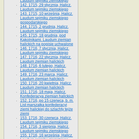
Laudum sejmiku ziemskiego
142. 1715, 29 stycznia, Halicz.
Laudum sejmiku ziemskiego
143. 1715, 10 września, Halicz.
Laudum sejmiku ziemskiego
gospodarskiego
144. 1715, 2 grudnia, Halicz.
Laudum sejmiku ziemskiego
145. 1715, 18 grudnia, pod
Kąkolnikami. Laudum ziemian
halickich na popisie uchwalone
146. 1716, 7 stycznia, Halicz.
Laudum sejmiku ziemskiego
147. 1716, 22 stycznia, Halicz.
Laudum ziemian halickich
148. 1716, 6 lutego, Halicz.
Laudum ziemian halickich
149. 1716, 23 marca, Halicz.
Laudum ziemian halickich
150. 1716, 20 kwietnia, Halicz.
Laudum ziemian halickich
151. 1716, 18 maja, Halicz.
Konfederacya ziemian halickich
152. 1716, po 15 czerwca, b. m.
List marszałka konfederacyi
ziemi halickiej do szlachty tejże
ziemi
153. 1716, 30 czerwca, Halicz.
Laudum sejmiku ziemskiego
154. 1716, 3 sierpnia, Halicz.
Laudum sejmiku ziemskiego
155. 1716, 16 września, Halicz.