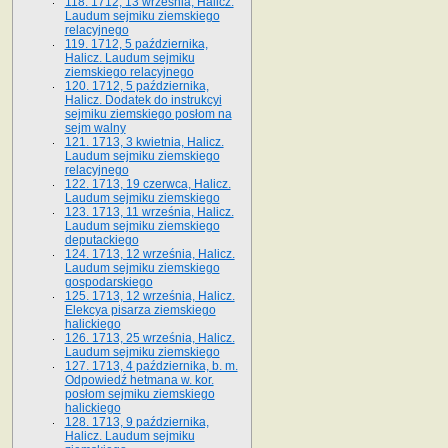
118. 1712, 13 września, Halicz.
Laudum sejmiku ziemskiego
relacyjnego
119. 1712, 5 października,
Halicz. Laudum sejmiku
ziemskiego relacyjnego
120. 1712, 5 października,
Halicz. Dodatek do instrukcyi
sejmiku ziemskiego posłom na
sejm walny
121. 1713, 3 kwietnia, Halicz.
Laudum sejmiku ziemskiego
relacyjnego
122. 1713, 19 czerwca, Halicz.
Laudum sejmiku ziemskiego
123. 1713, 11 września, Halicz.
Laudum sejmiku ziemskiego
deputackiego
124. 1713, 12 września, Halicz.
Laudum sejmiku ziemskiego
gospodarskiego
125. 1713, 12 września, Halicz.
Elekcya pisarza ziemskiego
halickiego
126. 1713, 25 września, Halicz.
Laudum sejmiku ziemskiego
127. 1713, 4 października, b. m.
Odpowiedź hetmana w. kor.
posłom sejmiku ziemskiego
halickiego
128. 1713, 9 października,
Halicz. Laudum sejmiku