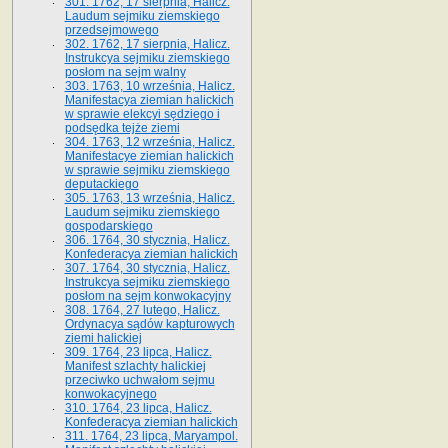
301. 1762, 17 sierpnia, Halicz.
Laudum sejmiku ziemskiego
przedsejmowego
302. 1762, 17 sierpnia, Halicz.
Instrukcya sejmiku ziemskiego
posłom na sejm walny
303. 1763, 10 września, Halicz.
Manifestacya ziemian halickich
w sprawie elekcyi sędziego i
podsędka tejże ziemi
304. 1763, 12 września, Halicz.
Manifestacye ziemian halickich
w sprawie sejmiku ziemskiego
deputackiego
305. 1763, 13 września, Halicz.
Laudum sejmiku ziemskiego
gospodarskiego
306. 1764, 30 stycznia, Halicz.
Konfederacya ziemian halickich
307. 1764, 30 stycznia, Halicz.
Instrukcya sejmiku ziemskiego
posłom na sejm konwokacyjny
308. 1764, 27 lutego, Halicz.
Ordynacya sądów kapturowych
ziemi halickiej
309. 1764, 23 lipca, Halicz.
Manifest szlachty halickiej
przeciwko uchwałom sejmu
konwokacyjnego
310. 1764, 23 lipca, Halicz.
Konfederacya ziemian halickich
311. 1764, 23 lipca, Maryampol.