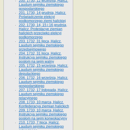
200. 1730, 12 września, Halicz.
Laudum sejmiku ziemskiego
gospodarskiego
201. 1730, 14 grudnia, Halicz.
Poświadczenie elekcyi
podkomorzego ziemi halickiej
202. 1730, 14, 15 i 16 grudnia,
Halicz. Protestacye ziemian
halickich przeciwko elekcyi
podkomorzego
203. 1732, 31 lipca, Halicz.
Laudum sejmiku ziemskiego
przedsejmowego
204. 1732, 31 lipca, Halicz.
Instrukcya sejmiku ziemskiego
posłom na sejm walny
205. 1732, 15 września, Halicz.
Laudum sejmiku ziemskiego
deputackiego
206. 1732, 16 września, Halicz.
Laudum sejmiku ziemskiego
gospodarskiego
207. 1732, 17 listopada, Halicz.
Laudum sejmiku ziemskiego
relacyjnego
208. 1733, 10 marca, Halicz.
Konfederacya ziemian halickich­
209. 1733, 10 marca, Halicz.
Instrukcya sejmiku ziemskiego
posłom na sejm konwokacyjny
210. 1733, 7 lipca, Halicz.
Laudum sejmiku ziemskiego