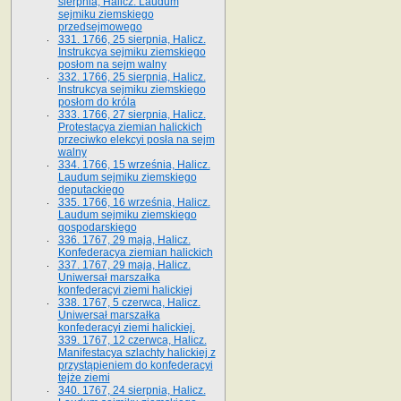
sierpnia, Halicz. Laudum
sejmiku ziemskiego
przedsejmowego
331. 1766, 25 sierpnia, Halicz.
Instrukcya sejmiku ziemskiego
posłom na sejm walny
332. 1766, 25 sierpnia, Halicz.
Instrukcya sejmiku ziemskiego
posłom do króla
333. 1766, 27 sierpnia, Halicz.
Protestacya ziemian halickich
przeciwko elekcyi posła na sejm
walny
334. 1766, 15 września, Halicz.
Laudum sejmiku ziemskiego
deputackiego
335. 1766, 16 września, Halicz.
Laudum sejmiku ziemskiego
gospodarskiego
336. 1767, 29 maja, Halicz.
Konfederacya ziemian halickich
337. 1767, 29 maja, Halicz.
Uniwersał marszałka
konfederacyi ziemi halickiej
338. 1767, 5 czerwca, Halicz.
Uniwersał marszałka
konfederacyi ziemi halickiej.
339. 1767, 12 czerwca, Halicz.
Manifestacya szlachty halickiej z
przystąpieniem do konfederacyi
tejże ziemi
340. 1767, 24 sierpnia, Halicz.