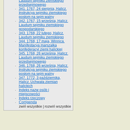
Laudum sejmiku ziemskiego
przedsejmowego
341. 1767, 24 sierpnia, Halicz.
Instrukcya sejmiku ziemskiego
posłom na sejm walny
342. 1767, 15 września, Halicz.
Laudum sejmiku ziemskiego
gospodarskiego
343. 1768, 22 lutego, Halicz.
Laudum sejmiku ziemskiego
344. 1768, 17 maja, Winnica.
Manifestacya marszałka
konfederacyi ziemi halickiej
345. 1768, 26 września, Halicz.
Laudum sejmiku ziemskiego
przedsejmowego
346. 1768, 26 września, Halicz.
Instrukcya sejmiku ziemskiego
posłom na sejm walny
347. 1772, 3 października,
Halicz. Uchwała ziemian
halickich
Indeks nazw osób i
miejscowości
Indeks rzeczowy
Corrigenda
zwiń wszystkie
|
rozwiń wszystkie