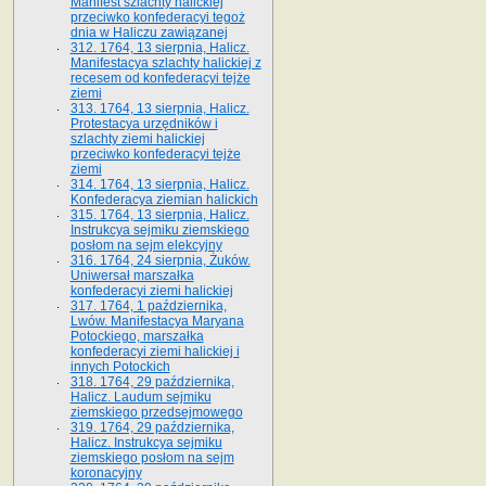
Manifest szlachty halickiej
przeciwko konfederacyi tegoż
dnia w Haliczu zawiązanej
312. 1764, 13 sierpnia, Halicz.
Manifestacya szlachty halickiej z
recesem od konfederacyi tejże
ziemi
313. 1764, 13 sierpnia, Halicz.
Protestacya urzędników i
szlachty ziemi halickiej
przeciwko konfederacyi tejże
ziemi
314. 1764, 13 sierpnia, Halicz.
Konfederacya ziemian halickich
315. 1764, 13 sierpnia, Halicz.
Instrukcya sejmiku ziemskiego
posłom na sejm elekcyjny
316. 1764, 24 sierpnia, Żuków.
Uniwersał marszałka
konfederacyi ziemi halickiej
317. 1764, 1 października,
Lwów. Manifestacya Maryana
Potockiego, marszałka
konfederacyi ziemi halickiej i
innych Potockich
318. 1764, 29 października,
Halicz. Laudum sejmiku
ziemskiego przedsejmowego
319. 1764, 29 października,
Halicz. Instrukcya sejmiku
ziemskiego posłom na sejm
koronacyjny