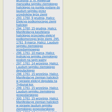
września, b. m. Rewersał
marszałka sejmiku ziemskiego
halickiego na punkta podane do
laudum sejmiku przez
urzędników tejże ziemi
293. 1760, 9 grudnia, Halicz.
Elekcya podkomorzego ziemi
halickiej
294. 1760, 15 grudnia, Halicz.
Manifestacya kasztelana
halickiego przeciwko elekcyi
podkomorzego tejże ziemi. 295.
1761, 9 marca, Halicz. Laudum
sejmiku ziemskiego
przedsejmowego
296. 1761, 10 marca, Halicz.
Instrukcya sejmiku ziemskiego
posłom na sejm walny
297. 1761, 14 września, Halicz.
Laudum sejmiku ziemskiego
deputackiego
298. 1761, 15 września, Halicz.
Manifestacye ziemian halickich
w sprawie elekcyi deputata na
Trybunał kor.
299. 1761, 15 września, Halicz.
Laudum sejmiku ziemskiego
gospodarskiego
300. 1761, 15 września, Halicz.
Manifestacye ziemian halickich
w sprawie laudum sejmiku
ziemskiego gospodarskiego