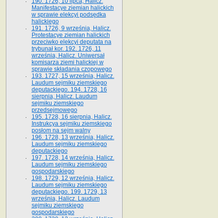
190. 1726, 10 lipca, Halicz.
Manifestacye ziemian halickich
w sprawie elekcyi podsędka
halickiego
191. 1726, 9 września, Halicz.
Protestacye ziemian halickich
przeciwko elekcyi deputata na
trybunał kor. 192. 1726, 11
września, Halicz. Uniwersał
komisarza ziemi halickiej w
sprawie składania czopowego
193. 1727, 15 września, Halicz.
Laudum sejmiku ziemskiego
deputackiego. 194. 1728, 16
sierpnia, Halicz. Laudum
sejmiku ziemskiego
przedsejmowego
195. 1728, 16 sierpnia, Halicz.
Instrukcya sejmiku ziemskiego
posłom na sejm walny
196. 1728, 13 września, Halicz.
Laudum sejmiku ziemskiego
deputackiego
197. 1728, 14 września, Halicz.
Laudum sejmiku ziemskiego
gospodarskiego
198. 1729, 12 września, Halicz.
Laudum sejmiku ziemskiego
deputackiego. 199. 1729, 13
września, Halicz. Laudum
sejmiku ziemskiego
gospodarskiego