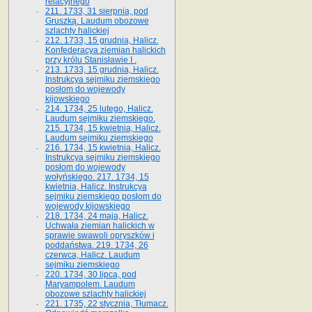
relacyjnego
211. 1733, 31 sierpnia, pod
Gruszką. Laudum obozowe
szlachty halickiej
212. 1733, 15 grudnia, Halicz.
Konfederacya ziemian halickich
przy królu Stanisławie I .
213. 1733, 15 grudnia, Halicz.
Instrukcya sejmiku ziemskiego
posłom do wojewody
kijowskiego
214. 1734, 25 lutego, Halicz.
Laudum sejmiku ziemskiego.
215. 1734, 15 kwietnia, Halicz.
Laudum sejmiku ziemskiego
216. 1734, 15 kwietnia, Halicz.
Instrukcya sejmiku ziemskiego
posłom do wojewody
wołyńskiego. 217. 1734, 15
kwietnia, Halicz. Instrukcya
sejmiku ziemskiego posłom do
wojewody kijowskiego
218. 1734, 24 maja, Halicz.
Uchwała ziemian halickich w
sprawie swawoli opryszków i
poddaństwa. 219. 1734, 26
czerwca, Halicz. Laudum
sejmiku ziemskiego
220. 1734, 30 lipca, pod
Maryampolem. Laudum
obozowe szlachty halickiej
221. 1735, 22 stycznia, Tłumacz.