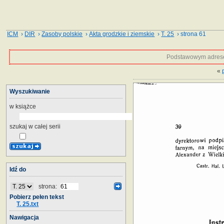
ICM
›
DIR
›
Zasoby polskie
›
Akta grodzkie i ziemskie
›
T. 25
› strona 61
Podstawowym adrese
«
Wyszukiwanie
w książce
szukaj w całej serii
Idź do
strona:
Pobierz pełen tekst
T. 25.txt
Nawigacja