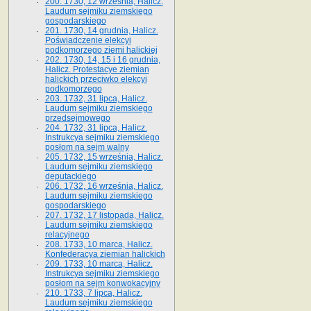
200. 1730, 12 września, Halicz.
Laudum sejmiku ziemskiego
gospodarskiego
201. 1730, 14 grudnia, Halicz.
Poświadczenie elekcyi
podkomorzego ziemi halickiej
202. 1730, 14, 15 i 16 grudnia,
Halicz. Protestacye ziemian
halickich przeciwko elekcyi
podkomorzego
203. 1732, 31 lipca, Halicz.
Laudum sejmiku ziemskiego
przedsejmowego
204. 1732, 31 lipca, Halicz.
Instrukcya sejmiku ziemskiego
posłom na sejm walny
205. 1732, 15 września, Halicz.
Laudum sejmiku ziemskiego
deputackiego
206. 1732, 16 września, Halicz.
Laudum sejmiku ziemskiego
gospodarskiego
207. 1732, 17 listopada, Halicz.
Laudum sejmiku ziemskiego
relacyjnego
208. 1733, 10 marca, Halicz.
Konfederacya ziemian halickich­
209. 1733, 10 marca, Halicz.
Instrukcya sejmiku ziemskiego
posłom na sejm konwokacyjny
210. 1733, 7 lipca, Halicz.
Laudum sejmiku ziemskiego