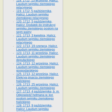
118. 1712, 13 września, Halicz.
Laudum sejmiku ziemskiego
relacyjnego
119. 1712, 5 października,
Halicz. Laudum sejmiku
ziemskiego relacyjnego
120. 1712, 5 października,
Halicz. Dodatek do instrukcyi
sejmiku ziemskiego posłom na
sejm walny
121. 1713, 3 kwietnia, Halicz.
Laudum sejmiku ziemskiego
relacyjnego
122. 1713, 19 czerwca, Halicz.
Laudum sejmiku ziemskiego
123. 1713, 11 września, Halicz.
Laudum sejmiku ziemskiego
deputackiego
124. 1713, 12 września, Halicz.
Laudum sejmiku ziemskiego
gospodarskiego
125. 1713, 12 września, Halicz.
Elekcya pisarza ziemskiego
halickiego
126. 1713, 25 września, Halicz.
Laudum sejmiku ziemskiego
127. 1713, 4 października, b. m.
Odpowiedź hetmana w. kor.
posłom sejmiku ziemskiego
halickiego
128. 1713, 9 października,
Halicz. Laudum sejmiku