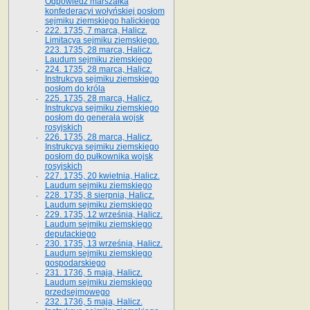
Odpowiedź marszałka
konfederacyi wołyńskiej posłom
sejmiku ziemskiego halickiego
222. 1735, 7 marca, Halicz.
Limitacya sejmiku ziemskiego.
223. 1735, 28 marca, Halicz.
Laudum sejmiku ziemskiego
224. 1735, 28 marca, Halicz.
Instrukcya sejmiku ziemskiego
posłom do króla
225. 1735, 28 marca, Halicz.
Instrukcya sejmiku ziemskiego
posłom do generała wojsk
rosyjskich
226. 1735, 28 marca, Halicz.
Instrukcya sejmiku ziemskiego
posłom do pułkownika wojsk
rosyjskich
227. 1735, 20 kwietnia, Halicz.
Laudum sejmiku ziemskiego
228. 1735, 8 sierpnia, Halicz.
Laudum sejmiku ziemskiego
229. 1735, 12 września, Halicz.
Laudum sejmiku ziemskiego
deputackiego
230. 1735, 13 września, Halicz.
Laudum sejmiku ziemskiego
gospodarskiego
231. 1736, 5 maja, Halicz.
Laudum sejmiku ziemskiego
przedsejmowego
232. 1736, 5 maja, Halicz.