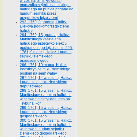
września, b. m. Rewersał
marszałka sejmiku ziemskiego
halickiego na punkta podane do
laudum sejmiku przez
urzędników tejże ziemi
293. 1760, 9 grudnia, Halicz.
Elekcya podkomorzego ziemi
halickiej
294. 1760, 15 grudnia, Halicz.
Manifestacya kasztelana
halickiego przeciwko elekcyi
podkomorzego tejże ziemi. 295.
1761, 9 marca, Halicz. Laudum
sejmiku ziemskiego
przedsejmowego
296. 1761, 10 marca, Halicz.
Instrukcya sejmiku ziemskiego
posłom na sejm walny
297. 1761, 14 września, Halicz.
Laudum sejmiku ziemskiego
deputackiego
298. 1761, 15 września, Halicz.
Manifestacye ziemian halickich
w sprawie elekcyi deputata na
Trybunał kor.
299. 1761, 15 września, Halicz.
Laudum sejmiku ziemskiego
gospodarskiego
300. 1761, 15 września, Halicz.
Manifestacye ziemian halickich
w sprawie laudum sejmiku
ziemskiego gospodarskiego