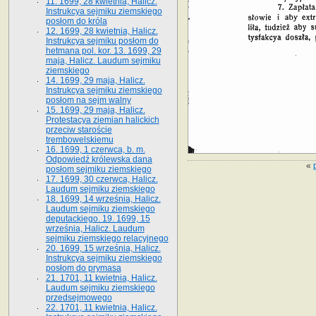
11. 1699, 28 kwietnia, Halicz.
Instrukcya sejmiku ziemskiego
posłom do króla
12. 1699, 28 kwietnia, Halicz.
Instrukcya sejmiku posłom do
hetmana pol. kor. 13. 1699, 29
maja, Halicz. Laudum sejmiku
ziemskiego
14. 1699, 29 maja, Halicz.
Instrukcya sejmiku ziemskiego
posłom na sejm walny
15. 1699, 29 maja, Halicz.
Protestacya ziemian halickich
przeciw staroście
trembowelskiemu
16. 1699, 1 czerwca, b. m.
Odpowiedź królewska dana
«
posłom sejmiku ziemskiego
17. 1699, 30 czerwca, Halicz.
Laudum sejmiku ziemskiego
18. 1699, 14 września, Halicz.
Laudum sejmiku ziemskiego
deputackiego. 19. 1699, 15
września, Halicz. Laudum
sejmiku ziemskiego relacyjnego
20. 1699, 15 września, Halicz.
Instrukcya sejmiku ziemskiego
posłom do prymasa
21. 1701, 11 kwietnia, Halicz.
Laudum sejmiku ziemskiego
przedsejmowego
22. 1701, 11 kwietnia, Halicz.