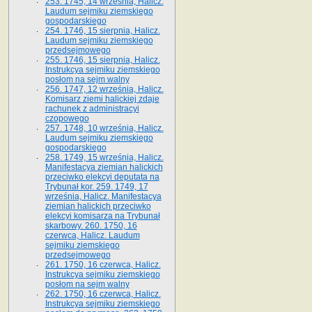
253. 1745, 14 września, Halicz.
Laudum sejmiku ziemskiego
gospodarskiego
254. 1746, 15 sierpnia, Halicz.
Laudum sejmiku ziemskiego
przedsejmowego
255. 1746, 15 sierpnia, Halicz.
Instrukcya sejmiku ziemskiego
posłom na sejm walny
256. 1747, 12 września, Halicz.
Komisarz ziemi halickiej zdaje
rachunek z administracyi
czopowego
257. 1748, 10 września, Halicz.
Laudum sejmiku ziemskiego
gospodarskiego
258. 1749, 15 września, Halicz.
Manifestacya ziemian halickich
przeciwko elekcyi deputata na
Trybunał kor. 259. 1749, 17
września, Halicz. Manifestacya
ziemian halickich przeciwko
elekcyi komisarza na Trybunał
skarbowy. 260. 1750, 16
czerwca, Halicz. Laudum
sejmiku ziemskiego
przedsejmowego
261. 1750, 16 czerwca, Halicz.
Instrukcya sejmiku ziemskiego
posłom na sejm walny
262. 1750, 16 czerwca, Halicz.
Instrukcya sejmiku ziemskiego