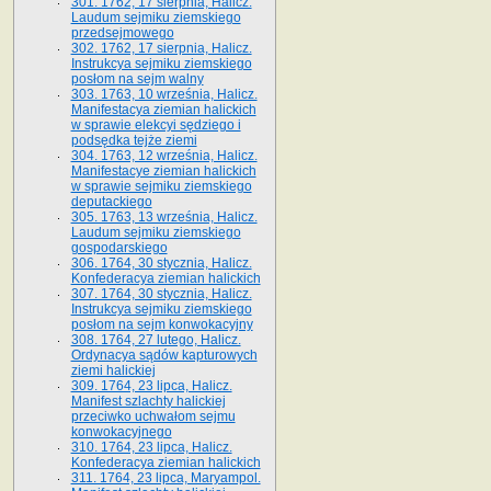
301. 1762, 17 sierpnia, Halicz.
Laudum sejmiku ziemskiego
przedsejmowego
302. 1762, 17 sierpnia, Halicz.
Instrukcya sejmiku ziemskiego
posłom na sejm walny
303. 1763, 10 września, Halicz.
Manifestacya ziemian halickich
w sprawie elekcyi sędziego i
podsędka tejże ziemi
304. 1763, 12 września, Halicz.
Manifestacye ziemian halickich
w sprawie sejmiku ziemskiego
deputackiego
305. 1763, 13 września, Halicz.
Laudum sejmiku ziemskiego
gospodarskiego
306. 1764, 30 stycznia, Halicz.
Konfederacya ziemian halickich
307. 1764, 30 stycznia, Halicz.
Instrukcya sejmiku ziemskiego
posłom na sejm konwokacyjny
308. 1764, 27 lutego, Halicz.
Ordynacya sądów kapturowych
ziemi halickiej
309. 1764, 23 lipca, Halicz.
Manifest szlachty halickiej
przeciwko uchwałom sejmu
konwokacyjnego
310. 1764, 23 lipca, Halicz.
Konfederacya ziemian halickich
311. 1764, 23 lipca, Maryampol.