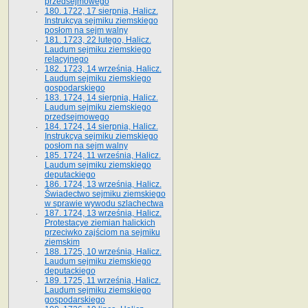
przedsejmowego
180. 1722, 17 sierpnia, Halicz.
Instrukcya sejmiku ziemskiego
posłom na sejm walny
181. 1723, 22 lutego, Halicz.
Laudum sejmiku ziemskiego
relacyjnego
182. 1723, 14 września, Halicz.
Laudum sejmiku ziemskiego
gospodarskiego
183. 1724, 14 sierpnia, Halicz.
Laudum sejmiku ziemskiego
przedsejmowego
184. 1724, 14 sierpnia, Halicz.
Instrukcya sejmiku ziemskiego
posłom na sejm walny
185. 1724, 11 września, Halicz.
Laudum sejmiku ziemskiego
deputackiego
186. 1724, 13 września, Halicz.
Świadectwo sejmiku ziemskiego
w sprawie wywodu szlachectwa
187. 1724, 13 września, Halicz.
Protestacye ziemian halickich
przeciwko zajściom na sejmiku
ziemskim
188. 1725, 10 września, Halicz.
Laudum sejmiku ziemskiego
deputackiego
189. 1725, 11 września, Halicz.
Laudum sejmiku ziemskiego
gospodarskiego