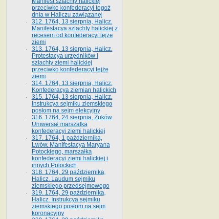
Manifest szlachty halickiej
przeciwko konfederacyi tegoż
dnia w Haliczu zawiązanej
312. 1764, 13 sierpnia, Halicz.
Manifestacya szlachty halickiej z
recesem od konfederacyi tejże
ziemi
313. 1764, 13 sierpnia, Halicz.
Protestacya urzędników i
szlachty ziemi halickiej
przeciwko konfederacyi tejże
ziemi
314. 1764, 13 sierpnia, Halicz.
Konfederacya ziemian halickich
315. 1764, 13 sierpnia, Halicz.
Instrukcya sejmiku ziemskiego
posłom na sejm elekcyjny
316. 1764, 24 sierpnia, Żuków.
Uniwersał marszałka
konfederacyi ziemi halickiej
317. 1764, 1 października,
Lwów. Manifestacya Maryana
Potockiego, marszałka
konfederacyi ziemi halickiej i
innych Potockich
318. 1764, 29 października,
Halicz. Laudum sejmiku
ziemskiego przedsejmowego
319. 1764, 29 października,
Halicz. Instrukcya sejmiku
ziemskiego posłom na sejm
koronacyjny