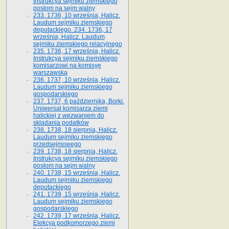
Instrukcya sejmiku ziemskiego
posłom na sejm walny
233. 1736, 10 września, Halicz.
Laudum sejmiku ziemskiego
deputackiego. 234. 1736, 17
września, Halicz. Laudum
sejmiku ziemskiego relacyjnego
235. 1736, 17 września, Halicz.
Instrukcya sejmiku ziemskiego
komisarzowi na komisyę
warszawską
236. 1737, 10 września, Halicz.
Laudum sejmiku ziemskiego
gospodarskiego
237. 1737, 6 października, Borki.
Uniwersał komisarza ziemi
halickiej z wezwaniem do
składania podatków
238. 1738, 18 sierpnia, Halicz.
Laudum sejmiku ziemskiego
przedsejmowego
239. 1738, 18 sierpnia, Halicz.
Instrukcya sejmiku ziemskiego
posłom na sejm walny
240. 1738, 15 września, Halicz.
Laudum sejmiku ziemskiego
deputackiego
241. 1739, 15 września, Halicz.
Laudum sejmiku ziemskiego
gospodarskiego
242. 1739, 17 września, Halicz.
Elekcya podkomorzego ziemi