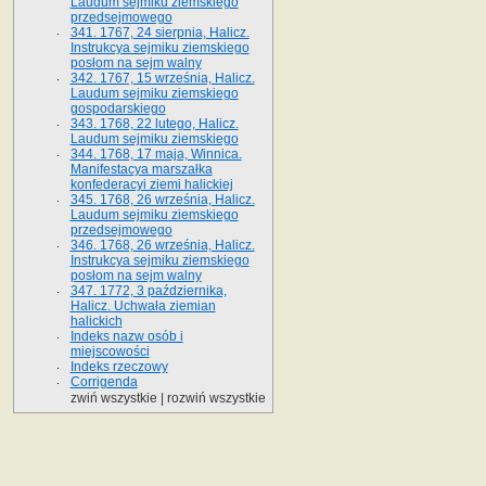
Laudum sejmiku ziemskiego
przedsejmowego
341. 1767, 24 sierpnia, Halicz.
Instrukcya sejmiku ziemskiego
posłom na sejm walny
342. 1767, 15 września, Halicz.
Laudum sejmiku ziemskiego
gospodarskiego
343. 1768, 22 lutego, Halicz.
Laudum sejmiku ziemskiego
344. 1768, 17 maja, Winnica.
Manifestacya marszałka
konfederacyi ziemi halickiej
345. 1768, 26 września, Halicz.
Laudum sejmiku ziemskiego
przedsejmowego
346. 1768, 26 września, Halicz.
Instrukcya sejmiku ziemskiego
posłom na sejm walny
347. 1772, 3 października,
Halicz. Uchwała ziemian
halickich
Indeks nazw osób i
miejscowości
Indeks rzeczowy
Corrigenda
zwiń wszystkie
|
rozwiń wszystkie