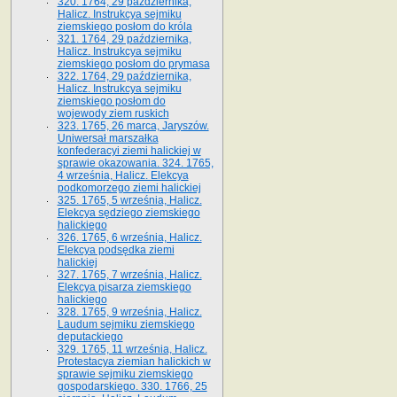
320. 1764, 29 października,
Halicz. Instrukcya sejmiku
ziemskiego posłom do króla
321. 1764, 29 października,
Halicz. Instrukcya sejmiku
ziemskiego posłom do prymasa
322. 1764, 29 października,
Halicz. Instrukcya sejmiku
ziemskiego posłom do
wojewody ziem ruskich
323. 1765, 26 marca, Jaryszów.
Uniwersał marszałka
konfederacyi ziemi halickiej w
sprawie okazowania. 324. 1765,
4 września, Halicz. Elekcya
podkomorzego ziemi halickiej
325. 1765, 5 września, Halicz.
Elekcya sędziego ziemskiego
halickiego
326. 1765, 6 września, Halicz.
Elekcya podsędka ziemi
halickiej
327. 1765, 7 września, Halicz.
Elekcya pisarza ziemskiego
halickiego
328. 1765, 9 września, Halicz.
Laudum sejmiku ziemskiego
deputackiego
329. 1765, 11 września, Halicz.
Protestacya ziemian halickich w
sprawie sejmiku ziemskiego
gospodarskiego. 330. 1766, 25