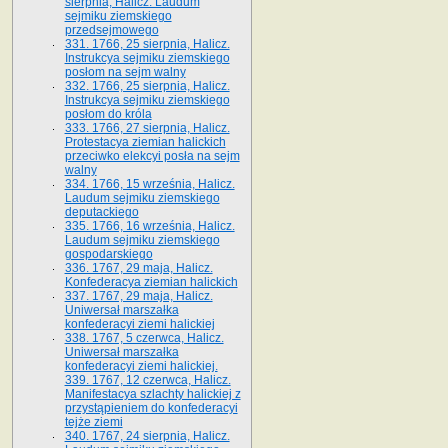
sierpnia, Halicz. Laudum
sejmiku ziemskiego
przedsejmowego
331. 1766, 25 sierpnia, Halicz.
Instrukcya sejmiku ziemskiego
posłom na sejm walny
332. 1766, 25 sierpnia, Halicz.
Instrukcya sejmiku ziemskiego
posłom do króla
333. 1766, 27 sierpnia, Halicz.
Protestacya ziemian halickich
przeciwko elekcyi posła na sejm
walny
334. 1766, 15 września, Halicz.
Laudum sejmiku ziemskiego
deputackiego
335. 1766, 16 września, Halicz.
Laudum sejmiku ziemskiego
gospodarskiego
336. 1767, 29 maja, Halicz.
Konfederacya ziemian halickich
337. 1767, 29 maja, Halicz.
Uniwersał marszałka
konfederacyi ziemi halickiej
338. 1767, 5 czerwca, Halicz.
Uniwersał marszałka
konfederacyi ziemi halickiej.
339. 1767, 12 czerwca, Halicz.
Manifestacya szlachty halickiej z
przystąpieniem do konfederacyi
tejże ziemi
340. 1767, 24 sierpnia, Halicz.