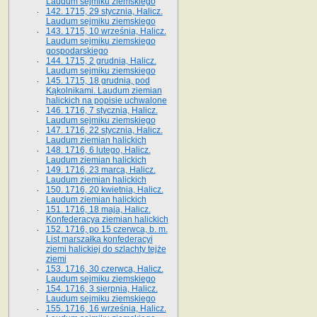
Laudum sejmiku ziemskiego
142. 1715, 29 stycznia, Halicz.
Laudum sejmiku ziemskiego
143. 1715, 10 września, Halicz.
Laudum sejmiku ziemskiego
gospodarskiego
144. 1715, 2 grudnia, Halicz.
Laudum sejmiku ziemskiego
145. 1715, 18 grudnia, pod
Kąkolnikami. Laudum ziemian
halickich na popisie uchwalone
146. 1716, 7 stycznia, Halicz.
Laudum sejmiku ziemskiego
147. 1716, 22 stycznia, Halicz.
Laudum ziemian halickich
148. 1716, 6 lutego, Halicz.
Laudum ziemian halickich
149. 1716, 23 marca, Halicz.
Laudum ziemian halickich
150. 1716, 20 kwietnia, Halicz.
Laudum ziemian halickich
151. 1716, 18 maja, Halicz.
Konfederacya ziemian halickich
152. 1716, po 15 czerwca, b. m.
List marszałka konfederacyi
ziemi halickiej do szlachty tejże
ziemi
153. 1716, 30 czerwca, Halicz.
Laudum sejmiku ziemskiego
154. 1716, 3 sierpnia, Halicz.
Laudum sejmiku ziemskiego
155. 1716, 16 września, Halicz.