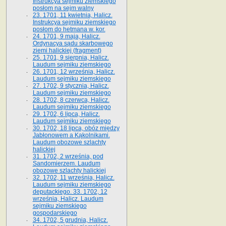
Instrukcya sejmiku ziemskiego
posłom na sejm walny
23. 1701, 11 kwietnia, Halicz.
Instrukcya sejmiku ziemskiego
posłom do hetmana w. kor.
24. 1701, 9 maja, Halicz.
Ordynacya sądu skarbowego
ziemi halickiej (fragment)
25. 1701, 9 sierpnia, Halicz.
Laudum sejmiku ziemskiego
26. 1701, 12 września, Halicz.
Laudum sejmiku ziemskiego
27. 1702, 9 stycznia, Halicz.
Laudum sejmiku ziemskiego
28. 1702, 8 czerwca, Halicz.
Laudum sejmiku ziemskiego
29. 1702, 6 lipca, Halicz.
Laudum sejmiku ziemskiego
30. 1702, 18 lipca, obóz między
Jabłonowem a Kąkolnikami.
Laudum obozowe szlachty
halickiej
31. 1702, 2 września, pod
Sandomierzem. Laudum
obozowe szlachty halickiej
32. 1702, 11 września, Halicz.
Laudum sejmiku ziemskiego
deputackiego. 33. 1702, 12
września, Halicz. Laudum
sejmiku ziemskiego
gospodarskiego
34. 1702, 5 grudnia, Halicz.