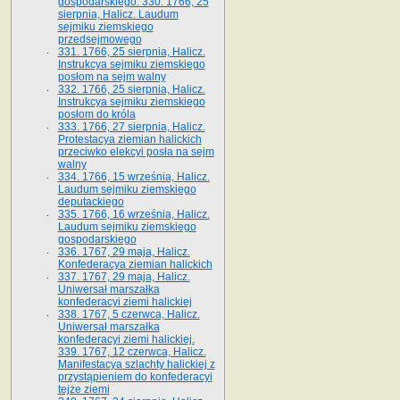
gospodarskiego. 330. 1766, 25
sierpnia, Halicz. Laudum
sejmiku ziemskiego
przedsejmowego
331. 1766, 25 sierpnia, Halicz.
Instrukcya sejmiku ziemskiego
posłom na sejm walny
332. 1766, 25 sierpnia, Halicz.
Instrukcya sejmiku ziemskiego
posłom do króla
333. 1766, 27 sierpnia, Halicz.
Protestacya ziemian halickich
przeciwko elekcyi posła na sejm
walny
334. 1766, 15 września, Halicz.
Laudum sejmiku ziemskiego
deputackiego
335. 1766, 16 września, Halicz.
Laudum sejmiku ziemskiego
gospodarskiego
336. 1767, 29 maja, Halicz.
Konfederacya ziemian halickich
337. 1767, 29 maja, Halicz.
Uniwersał marszałka
konfederacyi ziemi halickiej
338. 1767, 5 czerwca, Halicz.
Uniwersał marszałka
konfederacyi ziemi halickiej.
339. 1767, 12 czerwca, Halicz.
Manifestacya szlachty halickiej z
przystąpieniem do konfederacyi
tejże ziemi