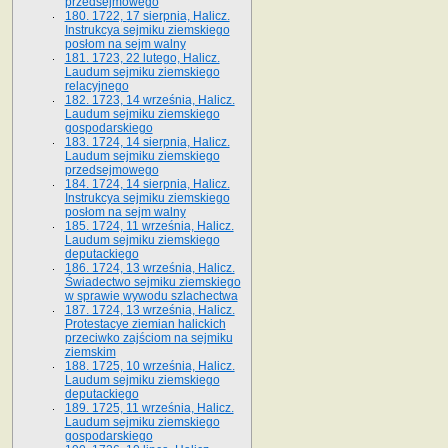
przedsejmowego
180. 1722, 17 sierpnia, Halicz.
Instrukcya sejmiku ziemskiego
posłom na sejm walny
181. 1723, 22 lutego, Halicz.
Laudum sejmiku ziemskiego
relacyjnego
182. 1723, 14 września, Halicz.
Laudum sejmiku ziemskiego
gospodarskiego
183. 1724, 14 sierpnia, Halicz.
Laudum sejmiku ziemskiego
przedsejmowego
184. 1724, 14 sierpnia, Halicz.
Instrukcya sejmiku ziemskiego
posłom na sejm walny
185. 1724, 11 września, Halicz.
Laudum sejmiku ziemskiego
deputackiego
186. 1724, 13 września, Halicz.
Świadectwo sejmiku ziemskiego
w sprawie wywodu szlachectwa
187. 1724, 13 września, Halicz.
Protestacye ziemian halickich
przeciwko zajściom na sejmiku
ziemskim
188. 1725, 10 września, Halicz.
Laudum sejmiku ziemskiego
deputackiego
189. 1725, 11 września, Halicz.
Laudum sejmiku ziemskiego
gospodarskiego