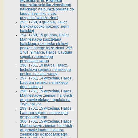
września, b. m. Rewersał
marszałka sejmiku ziemskiego
halickiego na punkta podane do
laudum sejmiku przez
urzędników tejże ziemi
293. 1760, 9 grudnia, Halicz.
Elekcya podkomorzego ziemi
halickiej
294. 1760, 15 grudnia, Halicz.
Manifestacya kasztelana
halickiego przeciwko elekcyi
podkomorzego tejże ziemi. 295.
1761, 9 marca, Halicz. Laudum
sejmiku ziemskiego
przedsejmowego
296. 1761, 10 marca, Halicz.
Instrukcya sejmiku ziemskiego
posłom na sejm walny
297. 1761, 14 września, Halicz.
Laudum sejmiku ziemskiego
deputackiego
298. 1761, 15 września, Halicz.
Manifestacye ziemian halickich
w sprawie elekcyi deputata na
Trybunał kor.
299. 1761, 15 września, Halicz.
Laudum sejmiku ziemskiego
gospodarskiego
300. 1761, 15 września, Halicz.
Manifestacye ziemian halickich
w sprawie laudum sejmiku
ziemskiego gospodarskiego