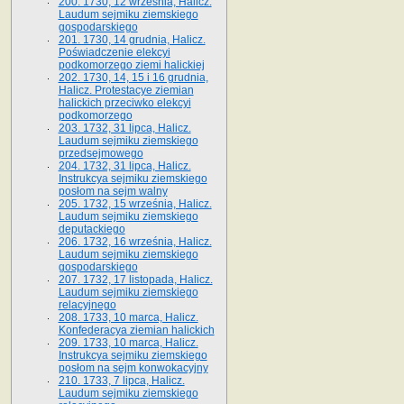
200. 1730, 12 września, Halicz.
Laudum sejmiku ziemskiego
gospodarskiego
201. 1730, 14 grudnia, Halicz.
Poświadczenie elekcyi
podkomorzego ziemi halickiej
202. 1730, 14, 15 i 16 grudnia,
Halicz. Protestacye ziemian
halickich przeciwko elekcyi
podkomorzego
203. 1732, 31 lipca, Halicz.
Laudum sejmiku ziemskiego
przedsejmowego
204. 1732, 31 lipca, Halicz.
Instrukcya sejmiku ziemskiego
posłom na sejm walny
205. 1732, 15 września, Halicz.
Laudum sejmiku ziemskiego
deputackiego
206. 1732, 16 września, Halicz.
Laudum sejmiku ziemskiego
gospodarskiego
207. 1732, 17 listopada, Halicz.
Laudum sejmiku ziemskiego
relacyjnego
208. 1733, 10 marca, Halicz.
Konfederacya ziemian halickich­
209. 1733, 10 marca, Halicz.
Instrukcya sejmiku ziemskiego
posłom na sejm konwokacyjny
210. 1733, 7 lipca, Halicz.
Laudum sejmiku ziemskiego