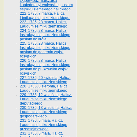
Odpowiedź marszałka
konfederacyi wołyńskiej posłom
sejmiku ziemskiego halickiego
222. 1735, 7 marca, Halicz.
Limitacya sejmiku ziemskiego.
223. 1735, 28 marca, Halicz.
Laudum sejmiku ziemskiego
224. 1735, 28 marca, Halicz.
Instrukcya sejmiku ziemskiego
posłom do króla
225. 1735, 28 marca, Halicz.
Instrukcya sejmiku ziemskiego
posłom do generała wojsk
rosyjskich
226. 1735, 28 marca, Halicz.
Instrukcya sejmiku ziemskiego
posłom do pułkownika wojsk
rosyjskich
227. 1735, 20 kwietnia, Halicz.
Laudum sejmiku ziemskiego
228. 1735, 8 sierpnia, Halicz.
Laudum sejmiku ziemskiego
229. 1735, 12 września, Halicz.
Laudum sejmiku ziemskiego
deputackiego
230. 1735, 13 września, Halicz.
Laudum sejmiku ziemskiego
gospodarskiego
231. 1736, 5 maja, Halicz.
Laudum sejmiku ziemskiego
przedsejmowego
232. 1736, 5 maja, Halicz.