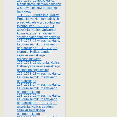
190. 1726, 10 lipca, Halicz.
Manifestacye ziemian halickich
w sprawie elekcyi podsędka
halickiego
191. 1726, 9 września, Halicz.
Protestacye ziemian halickich
przeciwko elekcyi deputata na
trybunał kor. 192. 1726, 11
września, Halicz. Uniwersał
komisarza ziemi halickiej w
sprawie składania czopowego
193. 1727, 15 września, Halicz.
Laudum sejmiku ziemskiego
deputackiego. 194. 1728, 16
sierpnia, Halicz. Laudum
sejmiku ziemskiego
przedsejmowego
195. 1728, 16 sierpnia, Halicz.
Instrukcya sejmiku ziemskiego
posłom na sejm walny
196. 1728, 13 września, Halicz.
Laudum sejmiku ziemskiego
deputackiego
197. 1728, 14 września, Halicz.
Laudum sejmiku ziemskiego
gospodarskiego
198. 1729, 12 września, Halicz.
Laudum sejmiku ziemskiego
deputackiego. 199. 1729, 13
września, Halicz. Laudum
sejmiku ziemskiego
gospodarskiego