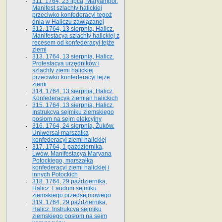
311. 1764, 23 lipca, Maryampol.
Manifest szlachty halickiej
przeciwko konfederacyi tegoż
dnia w Haliczu zawiązanej
312. 1764, 13 sierpnia, Halicz.
Manifestacya szlachty halickiej z
recesem od konfederacyi tejże
ziemi
313. 1764, 13 sierpnia, Halicz.
Protestacya urzędników i
szlachty ziemi halickiej
przeciwko konfederacyi tejże
ziemi
314. 1764, 13 sierpnia, Halicz.
Konfederacya ziemian halickich
315. 1764, 13 sierpnia, Halicz.
Instrukcya sejmiku ziemskiego
posłom na sejm elekcyjny
316. 1764, 24 sierpnia, Żuków.
Uniwersał marszałka
konfederacyi ziemi halickiej
317. 1764, 1 października,
Lwów. Manifestacya Maryana
Potockiego, marszałka
konfederacyi ziemi halickiej i
innych Potockich
318. 1764, 29 października,
Halicz. Laudum sejmiku
ziemskiego przedsejmowego
319. 1764, 29 października,
Halicz. Instrukcya sejmiku
ziemskiego posłom na sejm