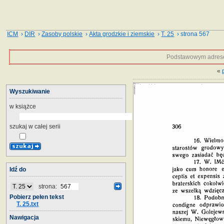
ICM
›
DIR
›
Zasoby polskie
›
Akta grodzkie i ziemskie
›
T. 25
› strona 567
Podstawowym adrese
«
Wyszukiwanie
w książce
szukaj w całej serii
Idź do
strona:
Pobierz pełen tekst
T. 25.txt
Nawigacja