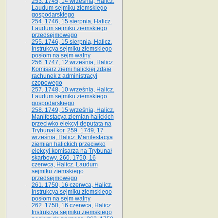
253. 1745, 14 września, Halicz.
Laudum sejmiku ziemskiego
gospodarskiego
254. 1746, 15 sierpnia, Halicz.
Laudum sejmiku ziemskiego
przedsejmowego
255. 1746, 15 sierpnia, Halicz.
Instrukcya sejmiku ziemskiego
posłom na sejm walny
256. 1747, 12 września, Halicz.
Komisarz ziemi halickiej zdaje
rachunek z administracyi
czopowego
257. 1748, 10 września, Halicz.
Laudum sejmiku ziemskiego
gospodarskiego
258. 1749, 15 września, Halicz.
Manifestacya ziemian halickich
przeciwko elekcyi deputata na
Trybunał kor. 259. 1749, 17
września, Halicz. Manifestacya
ziemian halickich przeciwko
elekcyi komisarza na Trybunał
skarbowy. 260. 1750, 16
czerwca, Halicz. Laudum
sejmiku ziemskiego
przedsejmowego
261. 1750, 16 czerwca, Halicz.
Instrukcya sejmiku ziemskiego
posłom na sejm walny
262. 1750, 16 czerwca, Halicz.
Instrukcya sejmiku ziemskiego