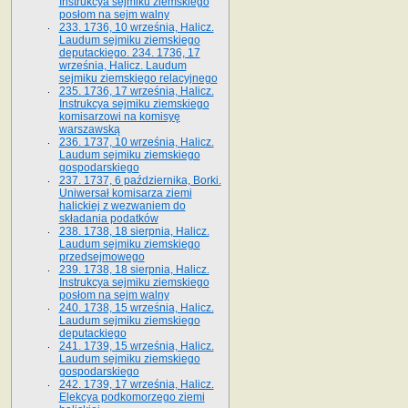
Instrukcya sejmiku ziemskiego
posłom na sejm walny
233. 1736, 10 września, Halicz.
Laudum sejmiku ziemskiego
deputackiego. 234. 1736, 17
września, Halicz. Laudum
sejmiku ziemskiego relacyjnego
235. 1736, 17 września, Halicz.
Instrukcya sejmiku ziemskiego
komisarzowi na komisyę
warszawską
236. 1737, 10 września, Halicz.
Laudum sejmiku ziemskiego
gospodarskiego
237. 1737, 6 października, Borki.
Uniwersał komisarza ziemi
halickiej z wezwaniem do
składania podatków
238. 1738, 18 sierpnia, Halicz.
Laudum sejmiku ziemskiego
przedsejmowego
239. 1738, 18 sierpnia, Halicz.
Instrukcya sejmiku ziemskiego
posłom na sejm walny
240. 1738, 15 września, Halicz.
Laudum sejmiku ziemskiego
deputackiego
241. 1739, 15 września, Halicz.
Laudum sejmiku ziemskiego
gospodarskiego
242. 1739, 17 września, Halicz.
Elekcya podkomorzego ziemi