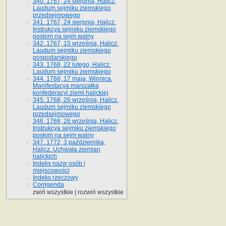
340. 1767, 24 sierpnia, Halicz.
Laudum sejmiku ziemskiego
przedsejmowego
341. 1767, 24 sierpnia, Halicz.
Instrukcya sejmiku ziemskiego
posłom na sejm walny
342. 1767, 15 września, Halicz.
Laudum sejmiku ziemskiego
gospodarskiego
343. 1768, 22 lutego, Halicz.
Laudum sejmiku ziemskiego
344. 1768, 17 maja, Winnica.
Manifestacya marszałka
konfederacyi ziemi halickiej
345. 1768, 26 września, Halicz.
Laudum sejmiku ziemskiego
przedsejmowego
346. 1768, 26 września, Halicz.
Instrukcya sejmiku ziemskiego
posłom na sejm walny
347. 1772, 3 października,
Halicz. Uchwała ziemian
halickich
Indeks nazw osób i
miejscowości
Indeks rzeczowy
Corrigenda
zwiń wszystkie
|
rozwiń wszystkie