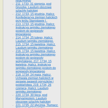
relacyjnego
211. 1733, 31 sierpnia, pod
Gruszką. Laudum obozowe
szlachty halickiej
212. 1733, 15 grudnia, Halicz.
Konfederacya ziemian halickich
przy królu Stanisławie I .
213. 1733, 15 grudnia, Halicz.
Instrukcya sejmiku ziemskiego
posłom do wojewody
kijowskiego
214. 1734, 25 lutego, Halicz.
Laudum sejmiku ziemskiego.
215. 1734, 15 kwietnia, Halicz.
Laudum sejmiku ziemskiego
216. 1734, 15 kwietnia, Halicz.
Instrukcya sejmiku ziemskiego
posłom do wojewody
wołyńskiego. 217. 1734, 15
kwietnia, Halicz. Instrukcya
sejmiku ziemskiego posłom do
wojewody kijowskiego
218. 1734, 24 maja, Halicz.
Uchwała ziemian halickich w
sprawie swawoli opryszków i
poddaństwa. 219. 1734, 26
czerwca, Halicz. Laudum
sejmiku ziemskiego
220. 1734, 30 lipca, pod
Maryampolem. Laudum
obozowe szlachty halickiej
221. 1735, 22 stycznia, Tłumacz.