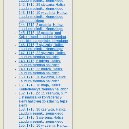
Laudum sejmiku ziemskiego
142. 1715, 29 stycznia, Halicz.
Laudum sejmiku ziemskiego
143. 1715, 10 września, Halicz.
Laudum sejmiku ziemskiego
gospodarskiego
144. 1715, 2 grudnia, Halicz.
Laudum sejmiku ziemskiego
145. 1715, 18 grudnia, pod
Kąkolnikami. Laudum ziemian
halickich na popisie uchwalone
146. 1716, 7 stycznia, Halicz.
Laudum sejmiku ziemskiego
147. 1716, 22 stycznia, Halicz.
Laudum ziemian halickich
148. 1716, 6 lutego, Halicz.
Laudum ziemian halickich
149. 1716, 23 marca, Halicz.
Laudum ziemian halickich
150. 1716, 20 kwietnia, Halicz.
Laudum ziemian halickich
151. 1716, 18 maja, Halicz.
Konfederacya ziemian halickich
152. 1716, po 15 czerwca, b. m.
List marszałka konfederacyi
ziemi halickiej do szlachty tejże
ziemi
153. 1716, 30 czerwca, Halicz.
Laudum sejmiku ziemskiego
154. 1716, 3 sierpnia, Halicz.
Laudum sejmiku ziemskiego
155. 1716, 16 września, Halicz.