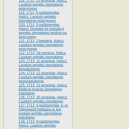
118. 1712, 13 września, Halicz.
Laudum sejmiku ziemskiego
relacyjnego
119. 1712, 5 października,
Halicz. Laudum sejmiku
ziemskiego relacyjnego
120. 1712, 5 października,
Halicz. Dodatek do instrukcyi
sejmiku ziemskiego posłom na
sejm walny
121. 1713, 3 kwietnia, Halicz.
Laudum sejmiku ziemskiego
relacyjnego
122. 1713, 19 czerwca, Halicz.
Laudum sejmiku ziemskiego
123. 1713, 11 września, Halicz.
Laudum sejmiku ziemskiego
deputackiego
124. 1713, 12 września, Halicz.
Laudum sejmiku ziemskiego
gospodarskiego
125. 1713, 12 września, Halicz.
Elekcya pisarza ziemskiego
halickiego
126. 1713, 25 września, Halicz.
Laudum sejmiku ziemskiego
127. 1713, 4 października, b. m.
Odpowiedź hetmana w. kor.
posłom sejmiku ziemskiego
halickiego
128. 1713, 9 października,
Halicz. Laudum sejmiku