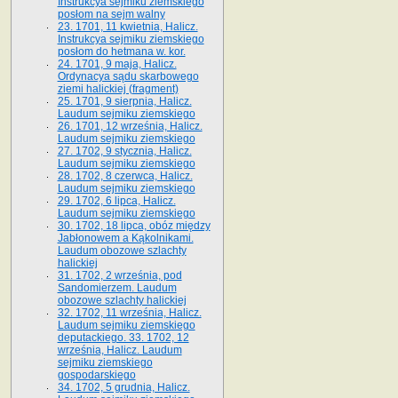
Instrukcya sejmiku ziemskiego
posłom na sejm walny
23. 1701, 11 kwietnia, Halicz.
Instrukcya sejmiku ziemskiego
posłom do hetmana w. kor.
24. 1701, 9 maja, Halicz.
Ordynacya sądu skarbowego
ziemi halickiej (fragment)
25. 1701, 9 sierpnia, Halicz.
Laudum sejmiku ziemskiego
26. 1701, 12 września, Halicz.
Laudum sejmiku ziemskiego
27. 1702, 9 stycznia, Halicz.
Laudum sejmiku ziemskiego
28. 1702, 8 czerwca, Halicz.
Laudum sejmiku ziemskiego
29. 1702, 6 lipca, Halicz.
Laudum sejmiku ziemskiego
30. 1702, 18 lipca, obóz między
Jabłonowem a Kąkolnikami.
Laudum obozowe szlachty
halickiej
31. 1702, 2 września, pod
Sandomierzem. Laudum
obozowe szlachty halickiej
32. 1702, 11 września, Halicz.
Laudum sejmiku ziemskiego
deputackiego. 33. 1702, 12
września, Halicz. Laudum
sejmiku ziemskiego
gospodarskiego
34. 1702, 5 grudnia, Halicz.