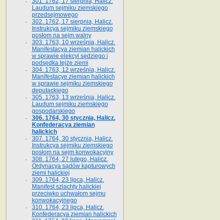
301. 1762, 17 sierpnia, Halicz.
Laudum sejmiku ziemskiego
przedsejmowego
302. 1762, 17 sierpnia, Halicz.
Instrukcya sejmiku ziemskiego
posłom na sejm walny
303. 1763, 10 września, Halicz.
Manifestacya ziemian halickich
w sprawie elekcyi sędziego i
podsędka tejże ziemi
304. 1763, 12 września, Halicz.
Manifestacye ziemian halickich
w sprawie sejmiku ziemskiego
deputackiego
305. 1763, 13 września, Halicz.
Laudum sejmiku ziemskiego
gospodarskiego
306. 1764, 30 stycznia, Halicz.
Konfederacya ziemian
halickich
307. 1764, 30 stycznia, Halicz.
Instrukcya sejmiku ziemskiego
posłom na sejm konwokacyjny
308. 1764, 27 lutego, Halicz.
Ordynacya sądów kapturowych
ziemi halickiej
309. 1764, 23 lipca, Halicz.
Manifest szlachty halickiej
przeciwko uchwałom sejmu
konwokacyjnego
310. 1764, 23 lipca, Halicz.
Konfederacya ziemian halickich