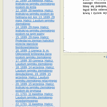
11. 1699, 28 kwietnia, Halicz.
Instrukcya sejmiku ziemskiego
posłom do króla
12. 1699, 28 kwietnia, Halicz.
Instrukcya sejmiku posłom do
hetmana pol. kor. 13. 1699, 29
maja, Halicz. Laudum sejmiku
ziemskiego
14. 1699, 29 maja, Halicz.
Instrukcya sejmiku ziemskiego
posłom na sejm walny
15. 1699, 29 maja, Halicz.
Protestacya ziemian halickich
przeciw staroście
trembowelskiemu
16. 1699, 1 czerwca, b. m.
Odpowiedź królewska dana
«
posłom sejmiku ziemskiego
17. 1699, 30 czerwca, Halicz.
Laudum sejmiku ziemskiego
18. 1699, 14 września, Halicz.
Laudum sejmiku ziemskiego
deputackiego. 19. 1699, 15
września, Halicz. Laudum
sejmiku ziemskiego relacyjnego
20. 1699, 15 września, Halicz.
Instrukcya sejmiku ziemskiego
posłom do prymasa
21. 1701, 11 kwietnia, Halicz.
Laudum sejmiku ziemskiego
przedsejmowego
22. 1701, 11 kwietnia, Halicz.