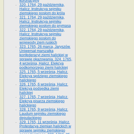
koronacyjny
320. 1764, 29 października,
Halicz. Instrukcya sejmiku
ziemskiego posłom do króla
321. 1764, 29 października,
Halicz. Instrukcya sejmiku
ziemskiego posłom do prymasa
322. 1764, 29 października,
Halicz. Instrukcya sejmiku
ziemskiego posłom do
wojewody ziem ruskich
323. 1765, 26 marca, Jaryszów.
Uniwersał marszałka
konfederacyi ziemi halickiej w
sprawie okazowania. 324. 1765,
4 września, Halicz. Elekcya
podkomorzego ziemi halickiej
325. 1765, 5 września, Halicz.
Elekcya sędziego ziemskiego
halickiego
326. 1765, 6 września, Halicz.
Elekcya podsędka ziemi
halickiej
327. 1765, 7 września, Halicz.
Elekcya pisarza ziemskiego
halickiego
328. 1765, 9 września, Halicz.
Laudum sejmiku ziemskiego
deputackiego
329. 1765, 11 września, Halicz.
Protestacya ziemian halickich w
sprawie sejmiku ziemskiego