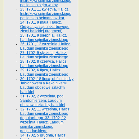
Instrukcya sejmiku ziemskiego
posłom na sejm walny
23. 1701, 11 kwietnia, Halicz.
Instrukcya sejmiku ziemskiego
posłom do hetmana w. kor.
24. 1701, 9 maja, Halicz.
Ordynacya sądu skarbowego
ziemi halickiej (fragment)
25. 1701, 9 sierpnia, Halicz.
Laudum sejmiku ziemskiego
26. 1701, 12 września, Halicz.
Laudum sejmiku ziemskiego
27. 1702, 9 stycznia, Halicz.
Laudum sejmiku ziemskiego
28. 1702, 8 czerwca, Halicz.
Laudum sejmiku ziemskiego
29. 1702, 6 lipca, Halicz.
Laudum sejmiku ziemskiego
30. 1702, 18 lipca, obóz między
Jabłonowem a Kąkolnikami.
Laudum obozowe szlachty
halickiej
31. 1702, 2 września, pod
Sandomierzem. Laudum
obozowe szlachty halickiej
32. 1702, 11 września, Halicz.
Laudum sejmiku ziemskiego
deputackiego. 33. 1702, 12
września, Halicz. Laudum
sejmiku ziemskiego
gospodarskiego
34. 1702, 5 grudnia, Halicz.