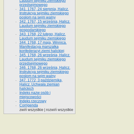
Laudum sejmiku ziemskiego
przedsejmowego
341. 1767, 24 sierpnia, Halicz.
Instrukcya sejmiku ziemskiego
posłom na sejm walny
342. 1767, 15 września, Halicz.
Laudum sejmiku ziemskiego
gospodarskiego
343. 1768, 22 lutego, Halicz.
Laudum sejmiku ziemskiego
344. 1768, 17 maja, Winnica.
Manifestacya marszałka
konfederacyi ziemi halickiej
345. 1768, 26 września, Halicz.
Laudum sejmiku ziemskiego
przedsejmowego
346. 1768, 26 września, Halicz.
Instrukcya sejmiku ziemskiego
posłom na sejm walny
347. 1772, 3 października,
Halicz. Uchwała ziemian
halickich
Indeks nazw osób i
miejscowości
Indeks rzeczowy
Corrigenda
zwiń wszystkie
|
rozwiń wszystkie