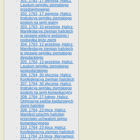
301. 1762, 17 sierpnia, Halicz.
Laudum sejmiku ziemskiego
przedsejmowego
302. 1762, 17 sierpnia, Halicz.
Instrukcya sejmiku ziemskiego
posłom na sejm walny
303. 1763, 10 września, Halicz.
Manifestacya ziemian halickich
w sprawie elekcyi sędziego i
podsędka tejże ziemi
304. 1763, 12 września, Halicz.
Manifestacye ziemian halickich
w sprawie sejmiku ziemskiego
deputackiego
305. 1763, 13 września, Halicz.
Laudum sejmiku ziemskiego
gospodarskiego
306. 1764, 30 stycznia, Halicz.
Konfederacya ziemian halickich
307. 1764, 30 stycznia, Halicz.
Instrukcya sejmiku ziemskiego
posłom na sejm konwokacyjny
308. 1764, 27 lutego, Halicz.
Ordynacya sądów kapturowych
ziemi halickiej
309. 1764, 23 lipca, Halicz.
Manifest szlachty halickiej
przeciwko uchwałom sejmu
konwokacyjnego
310. 1764, 23 lipca, Halicz.
Konfederacya ziemian halickich
311. 1764, 23 lipca, Maryampol.