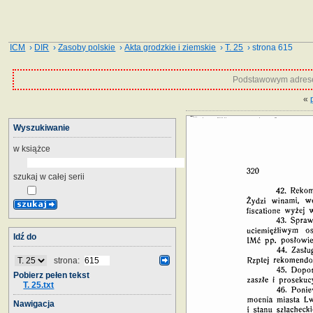
ICM
›
DIR
›
Zasoby polskie
›
Akta grodzkie i ziemskie
›
T. 25
› strona 615
Podstawowym adrese
«
Wyszukiwanie
w książce
szukaj w całej serii
Idź do
strona:
Pobierz pełen tekst
T. 25.txt
Nawigacja