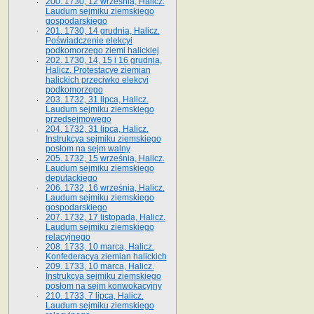
200. 1730, 12 września, Halicz.
Laudum sejmiku ziemskiego
gospodarskiego
201. 1730, 14 grudnia, Halicz.
Poświadczenie elekcyi
podkomorzego ziemi halickiej
202. 1730, 14, 15 i 16 grudnia,
Halicz. Protestacye ziemian
halickich przeciwko elekcyi
podkomorzego
203. 1732, 31 lipca, Halicz.
Laudum sejmiku ziemskiego
przedsejmowego
204. 1732, 31 lipca, Halicz.
Instrukcya sejmiku ziemskiego
posłom na sejm walny
205. 1732, 15 września, Halicz.
Laudum sejmiku ziemskiego
deputackiego
206. 1732, 16 września, Halicz.
Laudum sejmiku ziemskiego
gospodarskiego
207. 1732, 17 listopada, Halicz.
Laudum sejmiku ziemskiego
relacyjnego
208. 1733, 10 marca, Halicz.
Konfederacya ziemian halickich­
209. 1733, 10 marca, Halicz.
Instrukcya sejmiku ziemskiego
posłom na sejm konwokacyjny
210. 1733, 7 lipca, Halicz.
Laudum sejmiku ziemskiego