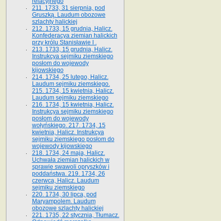
relacyjnego
211. 1733, 31 sierpnia, pod
Gruszką. Laudum obozowe
szlachty halickiej
212. 1733, 15 grudnia, Halicz.
Konfederacya ziemian halickich
przy królu Stanisławie I .
213. 1733, 15 grudnia, Halicz.
Instrukcya sejmiku ziemskiego
posłom do wojewody
kijowskiego
214. 1734, 25 lutego, Halicz.
Laudum sejmiku ziemskiego.
215. 1734, 15 kwietnia, Halicz.
Laudum sejmiku ziemskiego
216. 1734, 15 kwietnia, Halicz.
Instrukcya sejmiku ziemskiego
posłom do wojewody
wołyńskiego. 217. 1734, 15
kwietnia, Halicz. Instrukcya
sejmiku ziemskiego posłom do
wojewody kijowskiego
218. 1734, 24 maja, Halicz.
Uchwała ziemian halickich w
sprawie swawoli opryszków i
poddaństwa. 219. 1734, 26
czerwca, Halicz. Laudum
sejmiku ziemskiego
220. 1734, 30 lipca, pod
Maryampolem. Laudum
obozowe szlachty halickiej
221. 1735, 22 stycznia, Tłumacz.