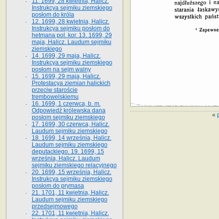
11. 1699, 28 kwietnia, Halicz.
Instrukcya sejmiku ziemskiego
posłom do króla
12. 1699, 28 kwietnia, Halicz.
Instrukcya sejmiku posłom do
hetmana pol. kor. 13. 1699, 29
maja, Halicz. Laudum sejmiku
ziemskiego
14. 1699, 29 maja, Halicz.
Instrukcya sejmiku ziemskiego
posłom na sejm walny
15. 1699, 29 maja, Halicz.
Protestacya ziemian halickich
przeciw staroście
trembowelskiemu
16. 1699, 1 czerwca, b. m.
Odpowiedź królewska dana
«
posłom sejmiku ziemskiego
17. 1699, 30 czerwca, Halicz.
Laudum sejmiku ziemskiego
18. 1699, 14 września, Halicz.
Laudum sejmiku ziemskiego
deputackiego. 19. 1699, 15
września, Halicz. Laudum
sejmiku ziemskiego relacyjnego
20. 1699, 15 września, Halicz.
Instrukcya sejmiku ziemskiego
posłom do prymasa
21. 1701, 11 kwietnia, Halicz.
Laudum sejmiku ziemskiego
przedsejmowego
22. 1701, 11 kwietnia, Halicz.