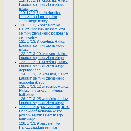
118. 1712, 13 września, Halicz.
Laudum sejmiku ziemskiego
relacyjnego
119. 1712, 5 października,
Halicz. Laudum sejmiku
ziemskiego relacyjnego
120. 1712, 5 października,
Halicz. Dodatek do instrukcyi
sejmiku ziemskiego posłom na
sejm walny
121. 1713, 3 kwietnia, Halicz.
Laudum sejmiku ziemskiego
relacyjnego
122. 1713, 19 czerwca, Halicz.
Laudum sejmiku ziemskiego
123. 1713, 11 września, Halicz.
Laudum sejmiku ziemskiego
deputackiego
124. 1713, 12 września, Halicz.
Laudum sejmiku ziemskiego
gospodarskiego
125. 1713, 12 września, Halicz.
Elekcya pisarza ziemskiego
halickiego
126. 1713, 25 września, Halicz.
Laudum sejmiku ziemskiego
127. 1713, 4 października, b. m.
Odpowiedź hetmana w. kor.
posłom sejmiku ziemskiego
halickiego
128. 1713, 9 października,
Halicz. Laudum sejmiku