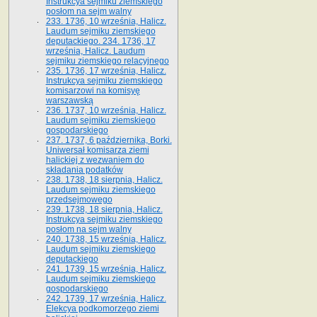
Instrukcya sejmiku ziemskiego
posłom na sejm walny
233. 1736, 10 września, Halicz.
Laudum sejmiku ziemskiego
deputackiego. 234. 1736, 17
września, Halicz. Laudum
sejmiku ziemskiego relacyjnego
235. 1736, 17 września, Halicz.
Instrukcya sejmiku ziemskiego
komisarzowi na komisyę
warszawską
236. 1737, 10 września, Halicz.
Laudum sejmiku ziemskiego
gospodarskiego
237. 1737, 6 października, Borki.
Uniwersał komisarza ziemi
halickiej z wezwaniem do
składania podatków
238. 1738, 18 sierpnia, Halicz.
Laudum sejmiku ziemskiego
przedsejmowego
239. 1738, 18 sierpnia, Halicz.
Instrukcya sejmiku ziemskiego
posłom na sejm walny
240. 1738, 15 września, Halicz.
Laudum sejmiku ziemskiego
deputackiego
241. 1739, 15 września, Halicz.
Laudum sejmiku ziemskiego
gospodarskiego
242. 1739, 17 września, Halicz.
Elekcya podkomorzego ziemi