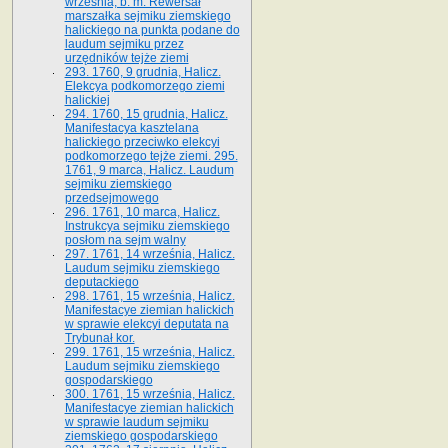
września, b. m. Rewersał
marszałka sejmiku ziemskiego
halickiego na punkta podane do
laudum sejmiku przez
urzędników tejże ziemi
293. 1760, 9 grudnia, Halicz.
Elekcya podkomorzego ziemi
halickiej
294. 1760, 15 grudnia, Halicz.
Manifestacya kasztelana
halickiego przeciwko elekcyi
podkomorzego tejże ziemi. 295.
1761, 9 marca, Halicz. Laudum
sejmiku ziemskiego
przedsejmowego
296. 1761, 10 marca, Halicz.
Instrukcya sejmiku ziemskiego
posłom na sejm walny
297. 1761, 14 września, Halicz.
Laudum sejmiku ziemskiego
deputackiego
298. 1761, 15 września, Halicz.
Manifestacye ziemian halickich
w sprawie elekcyi deputata na
Trybunał kor.
299. 1761, 15 września, Halicz.
Laudum sejmiku ziemskiego
gospodarskiego
300. 1761, 15 września, Halicz.
Manifestacye ziemian halickich
w sprawie laudum sejmiku
ziemskiego gospodarskiego