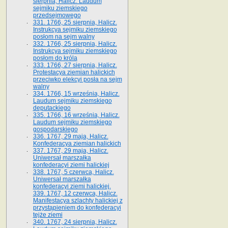
sierpnia, Halicz. Laudum
sejmiku ziemskiego
przedsejmowego
331. 1766, 25 sierpnia, Halicz.
Instrukcya sejmiku ziemskiego
posłom na sejm walny
332. 1766, 25 sierpnia, Halicz.
Instrukcya sejmiku ziemskiego
posłom do króla
333. 1766, 27 sierpnia, Halicz.
Protestacya ziemian halickich
przeciwko elekcyi posła na sejm
walny
334. 1766, 15 września, Halicz.
Laudum sejmiku ziemskiego
deputackiego
335. 1766, 16 września, Halicz.
Laudum sejmiku ziemskiego
gospodarskiego
336. 1767, 29 maja, Halicz.
Konfederacya ziemian halickich
337. 1767, 29 maja, Halicz.
Uniwersał marszałka
konfederacyi ziemi halickiej
338. 1767, 5 czerwca, Halicz.
Uniwersał marszałka
konfederacyi ziemi halickiej.
339. 1767, 12 czerwca, Halicz.
Manifestacya szlachty halickiej z
przystąpieniem do konfederacyi
tejże ziemi
340. 1767, 24 sierpnia, Halicz.