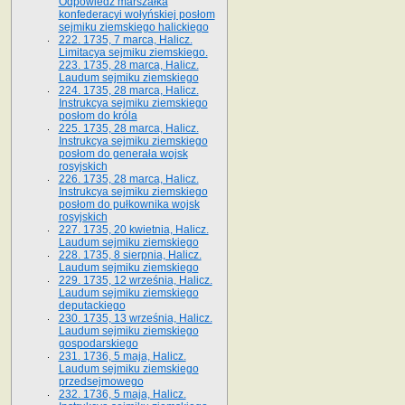
Odpowiedź marszałka
konfederacyi wołyńskiej posłom
sejmiku ziemskiego halickiego
222. 1735, 7 marca, Halicz.
Limitacya sejmiku ziemskiego.
223. 1735, 28 marca, Halicz.
Laudum sejmiku ziemskiego
224. 1735, 28 marca, Halicz.
Instrukcya sejmiku ziemskiego
posłom do króla
225. 1735, 28 marca, Halicz.
Instrukcya sejmiku ziemskiego
posłom do generała wojsk
rosyjskich
226. 1735, 28 marca, Halicz.
Instrukcya sejmiku ziemskiego
posłom do pułkownika wojsk
rosyjskich
227. 1735, 20 kwietnia, Halicz.
Laudum sejmiku ziemskiego
228. 1735, 8 sierpnia, Halicz.
Laudum sejmiku ziemskiego
229. 1735, 12 września, Halicz.
Laudum sejmiku ziemskiego
deputackiego
230. 1735, 13 września, Halicz.
Laudum sejmiku ziemskiego
gospodarskiego
231. 1736, 5 maja, Halicz.
Laudum sejmiku ziemskiego
przedsejmowego
232. 1736, 5 maja, Halicz.