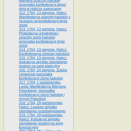
Manifest szlachty halickiej
przeciwko konfederacyi tegoż
dnia w Haliczu zawiązanej
312. 1764, 13 sierpnia, Halicz.
Manifestacya szlachty halickiej z
recesem od konfederacyi tejże
ziemi
313. 1764, 13 sierpnia, Halicz.
Protestacya urzędników i
szlachty ziemi halickiej
przeciwko konfederacyi tejże
ziemi
314. 1764, 13 sierpnia, Halicz.
Konfederacya ziemian halickich
315. 1764, 13 sierpnia, Halicz.
Instrukcya sejmiku ziemskiego
posłom na sejm elekcyjny
316. 1764, 24 sierpnia, Żuków.
Uniwersał marszałka
konfederacyi ziemi halickiej
317. 1764, 1 października,
Lwów. Manifestacya Maryana
Potockiego, marszałka
konfederacyi ziemi halickiej i
innych Potockich
318. 1764, 29 października,
Halicz. Laudum sejmiku
ziemskiego przedsejmowego
319. 1764, 29 października,
Halicz. Instrukcya sejmiku
ziemskiego posłom na sejm
koronacyjny