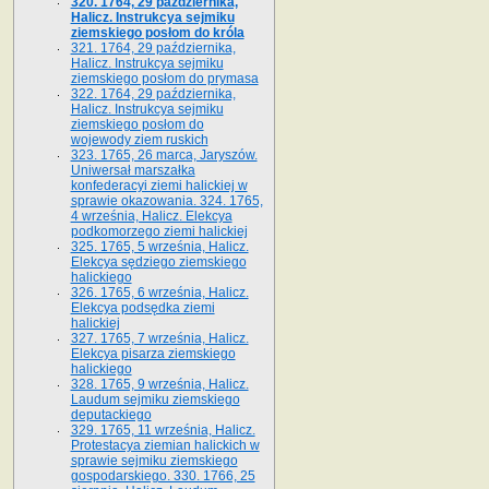
320. 1764, 29 października,
Halicz. Instrukcya sejmiku
ziemskiego posłom do króla
321. 1764, 29 października,
Halicz. Instrukcya sejmiku
ziemskiego posłom do prymasa
322. 1764, 29 października,
Halicz. Instrukcya sejmiku
ziemskiego posłom do
wojewody ziem ruskich
323. 1765, 26 marca, Jaryszów.
Uniwersał marszałka
konfederacyi ziemi halickiej w
sprawie okazowania. 324. 1765,
4 września, Halicz. Elekcya
podkomorzego ziemi halickiej
325. 1765, 5 września, Halicz.
Elekcya sędziego ziemskiego
halickiego
326. 1765, 6 września, Halicz.
Elekcya podsędka ziemi
halickiej
327. 1765, 7 września, Halicz.
Elekcya pisarza ziemskiego
halickiego
328. 1765, 9 września, Halicz.
Laudum sejmiku ziemskiego
deputackiego
329. 1765, 11 września, Halicz.
Protestacya ziemian halickich w
sprawie sejmiku ziemskiego
gospodarskiego. 330. 1766, 25