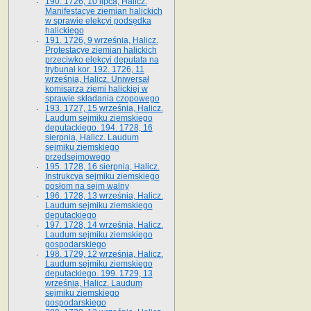
190. 1726, 10 lipca, Halicz.
Manifestacye ziemian halickich
w sprawie elekcyi podsędka
halickiego
191. 1726, 9 września, Halicz.
Protestacye ziemian halickich
przeciwko elekcyi deputata na
trybunał kor. 192. 1726, 11
września, Halicz. Uniwersał
komisarza ziemi halickiej w
sprawie składania czopowego
193. 1727, 15 września, Halicz.
Laudum sejmiku ziemskiego
deputackiego. 194. 1728, 16
sierpnia, Halicz. Laudum
sejmiku ziemskiego
przedsejmowego
195. 1728, 16 sierpnia, Halicz.
Instrukcya sejmiku ziemskiego
posłom na sejm walny
196. 1728, 13 września, Halicz.
Laudum sejmiku ziemskiego
deputackiego
197. 1728, 14 września, Halicz.
Laudum sejmiku ziemskiego
gospodarskiego
198. 1729, 12 września, Halicz.
Laudum sejmiku ziemskiego
deputackiego. 199. 1729, 13
września, Halicz. Laudum
sejmiku ziemskiego
gospodarskiego