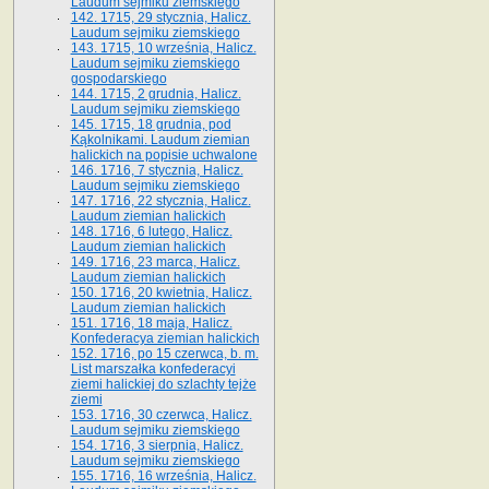
Laudum sejmiku ziemskiego
142. 1715, 29 stycznia, Halicz.
Laudum sejmiku ziemskiego
143. 1715, 10 września, Halicz.
Laudum sejmiku ziemskiego
gospodarskiego
144. 1715, 2 grudnia, Halicz.
Laudum sejmiku ziemskiego
145. 1715, 18 grudnia, pod
Kąkolnikami. Laudum ziemian
halickich na popisie uchwalone
146. 1716, 7 stycznia, Halicz.
Laudum sejmiku ziemskiego
147. 1716, 22 stycznia, Halicz.
Laudum ziemian halickich
148. 1716, 6 lutego, Halicz.
Laudum ziemian halickich
149. 1716, 23 marca, Halicz.
Laudum ziemian halickich
150. 1716, 20 kwietnia, Halicz.
Laudum ziemian halickich
151. 1716, 18 maja, Halicz.
Konfederacya ziemian halickich
152. 1716, po 15 czerwca, b. m.
List marszałka konfederacyi
ziemi halickiej do szlachty tejże
ziemi
153. 1716, 30 czerwca, Halicz.
Laudum sejmiku ziemskiego
154. 1716, 3 sierpnia, Halicz.
Laudum sejmiku ziemskiego
155. 1716, 16 września, Halicz.