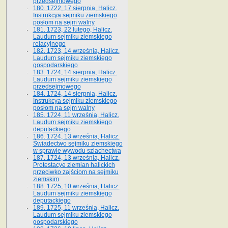
przedsejmowego
180. 1722, 17 sierpnia, Halicz.
Instrukcya sejmiku ziemskiego
posłom na sejm walny
181. 1723, 22 lutego, Halicz.
Laudum sejmiku ziemskiego
relacyjnego
182. 1723, 14 września, Halicz.
Laudum sejmiku ziemskiego
gospodarskiego
183. 1724, 14 sierpnia, Halicz.
Laudum sejmiku ziemskiego
przedsejmowego
184. 1724, 14 sierpnia, Halicz.
Instrukcya sejmiku ziemskiego
posłom na sejm walny
185. 1724, 11 września, Halicz.
Laudum sejmiku ziemskiego
deputackiego
186. 1724, 13 września, Halicz.
Świadectwo sejmiku ziemskiego
w sprawie wywodu szlachectwa
187. 1724, 13 września, Halicz.
Protestacye ziemian halickich
przeciwko zajściom na sejmiku
ziemskim
188. 1725, 10 września, Halicz.
Laudum sejmiku ziemskiego
deputackiego
189. 1725, 11 września, Halicz.
Laudum sejmiku ziemskiego
gospodarskiego