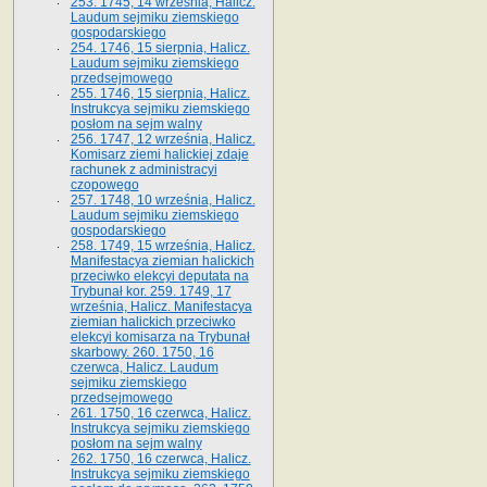
253. 1745, 14 września, Halicz.
Laudum sejmiku ziemskiego
gospodarskiego
254. 1746, 15 sierpnia, Halicz.
Laudum sejmiku ziemskiego
przedsejmowego
255. 1746, 15 sierpnia, Halicz.
Instrukcya sejmiku ziemskiego
posłom na sejm walny
256. 1747, 12 września, Halicz.
Komisarz ziemi halickiej zdaje
rachunek z administracyi
czopowego
257. 1748, 10 września, Halicz.
Laudum sejmiku ziemskiego
gospodarskiego
258. 1749, 15 września, Halicz.
Manifestacya ziemian halickich
przeciwko elekcyi deputata na
Trybunał kor. 259. 1749, 17
września, Halicz. Manifestacya
ziemian halickich przeciwko
elekcyi komisarza na Trybunał
skarbowy. 260. 1750, 16
czerwca, Halicz. Laudum
sejmiku ziemskiego
przedsejmowego
261. 1750, 16 czerwca, Halicz.
Instrukcya sejmiku ziemskiego
posłom na sejm walny
262. 1750, 16 czerwca, Halicz.
Instrukcya sejmiku ziemskiego