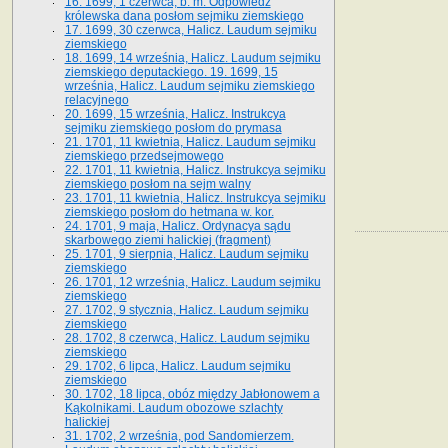
16. 1699, 1 czerwca, b. m. Odpowiedź
królewska dana posłom sejmiku ziemskiego
17. 1699, 30 czerwca, Halicz. Laudum sejmiku
ziemskiego
18. 1699, 14 września, Halicz. Laudum sejmiku
ziemskiego deputackiego. 19. 1699, 15
września, Halicz. Laudum sejmiku ziemskiego
relacyjnego
20. 1699, 15 września, Halicz. Instrukcya
sejmiku ziemskiego posłom do prymasa
21. 1701, 11 kwietnia, Halicz. Laudum sejmiku
ziemskiego przedsejmowego
22. 1701, 11 kwietnia, Halicz. Instrukcya sejmiku
ziemskiego posłom na sejm walny
23. 1701, 11 kwietnia, Halicz. Instrukcya sejmiku
ziemskiego posłom do hetmana w. kor.
24. 1701, 9 maja, Halicz. Ordynacya sądu
skarbowego ziemi halickiej (fragment)
25. 1701, 9 sierpnia, Halicz. Laudum sejmiku
ziemskiego
26. 1701, 12 września, Halicz. Laudum sejmiku
ziemskiego
27. 1702, 9 stycznia, Halicz. Laudum sejmiku
ziemskiego
28. 1702, 8 czerwca, Halicz. Laudum sejmiku
ziemskiego
29. 1702, 6 lipca, Halicz. Laudum sejmiku
ziemskiego
30. 1702, 18 lipca, obóz między Jabłonowem a
Kąkolnikami. Laudum obozowe szlachty
halickiej
31. 1702, 2 września, pod Sandomierzem.