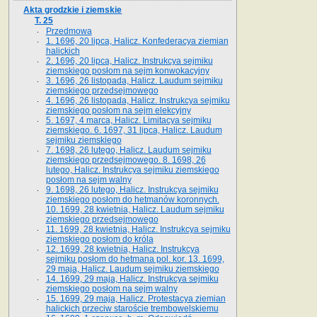
Akta grodzkie i ziemskie
T. 25
Przedmowa
1. 1696, 20 lipca, Halicz. Konfederacya ziemian
halickich
2. 1696, 20 lipca, Halicz. Instrukcya sejmiku
ziemskiego posłom na sejm konwokacyjny
3. 1696, 26 listopada, Halicz. Laudum sejmiku
ziemskiego przedsejmowego
4. 1696, 26 listopada, Halicz. Instrukcya sejmiku
ziemskiego posłom na sejm elekcyjny
5. 1697, 4 marca, Halicz. Limitacya sejmiku
ziemskiego. 6. 1697, 31 lipca, Halicz. Laudum
sejmiku ziemskiego
7. 1698, 26 lutego, Halicz. Laudum sejmiku
ziemskiego przedsejmowego. 8. 1698, 26
lutego, Halicz. Instrukcya sejmiku ziemskiego
posłom na sejm walny
9. 1698, 26 lutego, Halicz. Instrukcya sejmiku
ziemskiego posłom do hetmanów koronnych.
10. 1699, 28 kwietnia, Halicz. Laudum sejmiku
ziemskiego przedsejmowego
11. 1699, 28 kwietnia, Halicz. Instrukcya sejmiku
ziemskiego posłom do króla
12. 1699, 28 kwietnia, Halicz. Instrukcya
sejmiku posłom do hetmana pol. kor. 13. 1699,
29 maja, Halicz. Laudum sejmiku ziemskiego
14. 1699, 29 maja, Halicz. Instrukcya sejmiku
ziemskiego posłom na sejm walny
15. 1699, 29 maja, Halicz. Protestacya ziemian
halickich przeciw staroście trembowelskiemu