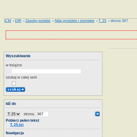
ICM
›
DIR
›
Zasoby polskie
›
Akta grodzkie i ziemskie
›
T. 25
› strona 367
Wyszukiwanie
w książce
szukaj w całej serii
Idź do
strona:
Pobierz pełen tekst
T. 25.txt
Nawigacja