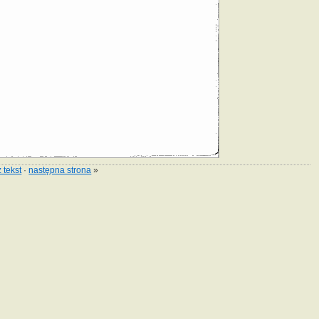
 tekst
·
następna strona
»