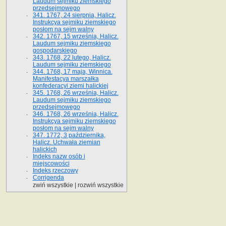
Laudum sejmiku ziemskiego
przedsejmowego
341. 1767, 24 sierpnia, Halicz.
Instrukcya sejmiku ziemskiego
posłom na sejm walny
342. 1767, 15 września, Halicz.
Laudum sejmiku ziemskiego
gospodarskiego
343. 1768, 22 lutego, Halicz.
Laudum sejmiku ziemskiego
344. 1768, 17 maja, Winnica.
Manifestacya marszałka
konfederacyi ziemi halickiej
345. 1768, 26 września, Halicz.
Laudum sejmiku ziemskiego
przedsejmowego
346. 1768, 26 września, Halicz.
Instrukcya sejmiku ziemskiego
posłom na sejm walny
347. 1772, 3 października,
Halicz. Uchwała ziemian
halickich
Indeks nazw osób i
miejscowości
Indeks rzeczowy
Corrigenda
zwiń wszystkie
|
rozwiń wszystkie