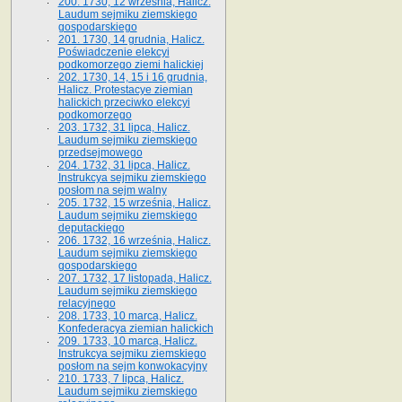
200. 1730, 12 września, Halicz.
Laudum sejmiku ziemskiego
gospodarskiego
201. 1730, 14 grudnia, Halicz.
Poświadczenie elekcyi
podkomorzego ziemi halickiej
202. 1730, 14, 15 i 16 grudnia,
Halicz. Protestacye ziemian
halickich przeciwko elekcyi
podkomorzego
203. 1732, 31 lipca, Halicz.
Laudum sejmiku ziemskiego
przedsejmowego
204. 1732, 31 lipca, Halicz.
Instrukcya sejmiku ziemskiego
posłom na sejm walny
205. 1732, 15 września, Halicz.
Laudum sejmiku ziemskiego
deputackiego
206. 1732, 16 września, Halicz.
Laudum sejmiku ziemskiego
gospodarskiego
207. 1732, 17 listopada, Halicz.
Laudum sejmiku ziemskiego
relacyjnego
208. 1733, 10 marca, Halicz.
Konfederacya ziemian halickich­
209. 1733, 10 marca, Halicz.
Instrukcya sejmiku ziemskiego
posłom na sejm konwokacyjny
210. 1733, 7 lipca, Halicz.
Laudum sejmiku ziemskiego