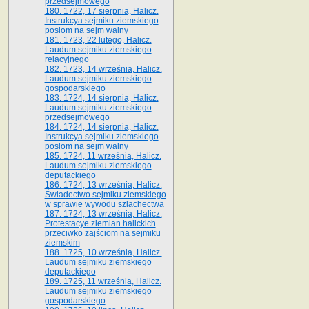
przedsejmowego
180. 1722, 17 sierpnia, Halicz.
Instrukcya sejmiku ziemskiego
posłom na sejm walny
181. 1723, 22 lutego, Halicz.
Laudum sejmiku ziemskiego
relacyjnego
182. 1723, 14 września, Halicz.
Laudum sejmiku ziemskiego
gospodarskiego
183. 1724, 14 sierpnia, Halicz.
Laudum sejmiku ziemskiego
przedsejmowego
184. 1724, 14 sierpnia, Halicz.
Instrukcya sejmiku ziemskiego
posłom na sejm walny
185. 1724, 11 września, Halicz.
Laudum sejmiku ziemskiego
deputackiego
186. 1724, 13 września, Halicz.
Świadectwo sejmiku ziemskiego
w sprawie wywodu szlachectwa
187. 1724, 13 września, Halicz.
Protestacye ziemian halickich
przeciwko zajściom na sejmiku
ziemskim
188. 1725, 10 września, Halicz.
Laudum sejmiku ziemskiego
deputackiego
189. 1725, 11 września, Halicz.
Laudum sejmiku ziemskiego
gospodarskiego