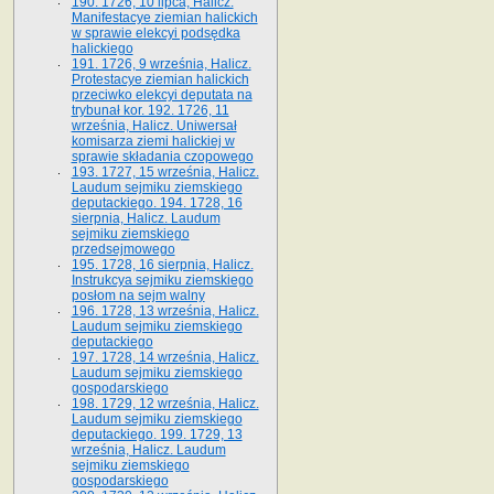
190. 1726, 10 lipca, Halicz.
Manifestacye ziemian halickich
w sprawie elekcyi podsędka
halickiego
191. 1726, 9 września, Halicz.
Protestacye ziemian halickich
przeciwko elekcyi deputata na
trybunał kor. 192. 1726, 11
września, Halicz. Uniwersał
komisarza ziemi halickiej w
sprawie składania czopowego
193. 1727, 15 września, Halicz.
Laudum sejmiku ziemskiego
deputackiego. 194. 1728, 16
sierpnia, Halicz. Laudum
sejmiku ziemskiego
przedsejmowego
195. 1728, 16 sierpnia, Halicz.
Instrukcya sejmiku ziemskiego
posłom na sejm walny
196. 1728, 13 września, Halicz.
Laudum sejmiku ziemskiego
deputackiego
197. 1728, 14 września, Halicz.
Laudum sejmiku ziemskiego
gospodarskiego
198. 1729, 12 września, Halicz.
Laudum sejmiku ziemskiego
deputackiego. 199. 1729, 13
września, Halicz. Laudum
sejmiku ziemskiego
gospodarskiego