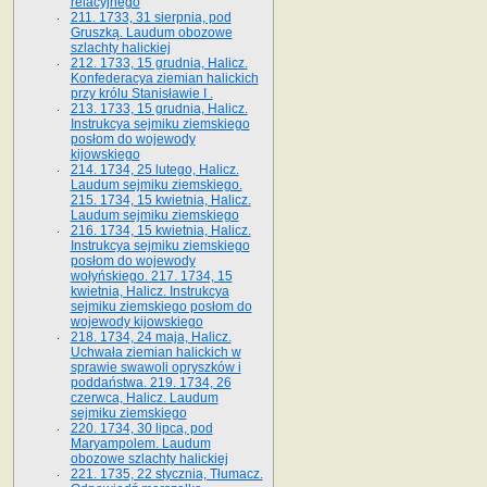
relacyjnego
211. 1733, 31 sierpnia, pod
Gruszką. Laudum obozowe
szlachty halickiej
212. 1733, 15 grudnia, Halicz.
Konfederacya ziemian halickich
przy królu Stanisławie I .
213. 1733, 15 grudnia, Halicz.
Instrukcya sejmiku ziemskiego
posłom do wojewody
kijowskiego
214. 1734, 25 lutego, Halicz.
Laudum sejmiku ziemskiego.
215. 1734, 15 kwietnia, Halicz.
Laudum sejmiku ziemskiego
216. 1734, 15 kwietnia, Halicz.
Instrukcya sejmiku ziemskiego
posłom do wojewody
wołyńskiego. 217. 1734, 15
kwietnia, Halicz. Instrukcya
sejmiku ziemskiego posłom do
wojewody kijowskiego
218. 1734, 24 maja, Halicz.
Uchwała ziemian halickich w
sprawie swawoli opryszków i
poddaństwa. 219. 1734, 26
czerwca, Halicz. Laudum
sejmiku ziemskiego
220. 1734, 30 lipca, pod
Maryampolem. Laudum
obozowe szlachty halickiej
221. 1735, 22 stycznia, Tłumacz.