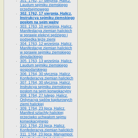
301. 1762, 17 sierpnia, Halicz.
Laudum sejmiku ziemskiego
przedsejmowego
302. 1762, 17 sierpnia, Halicz.
Instrukcya sejmiku ziemskiego
posłom na sejm walny
303. 1763, 10 września, Halicz.
Manifestacya ziemian halickich
w sprawie elekcyi sędziego i
podsędka tejże ziemi
304. 1763, 12 września, Halicz.
Manifestacye ziemian halickich
w sprawie sejmiku ziemskiego
deputackiego
305. 1763, 13 września, Halicz.
Laudum sejmiku ziemskiego
gospodarskiego
306. 1764, 30 stycznia, Halicz.
Konfederacya ziemian halickich
307. 1764, 30 stycznia, Halicz.
Instrukcya sejmiku ziemskiego
posłom na sejm konwokacyjny
308. 1764, 27 lutego, Halicz.
Ordynacya sądów kapturowych
ziemi halickiej
309. 1764, 23 lipca, Halicz.
Manifest szlachty halickiej
przeciwko uchwałom sejmu
konwokacyjnego
310. 1764, 23 lipca, Halicz.
Konfederacya ziemian halickich
311. 1764, 23 lipca, Maryampol.