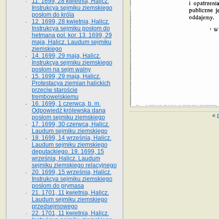
11. 1699, 28 kwietnia, Halicz.
Instrukcya sejmiku ziemskiego
posłom do króla
12. 1699, 28 kwietnia, Halicz.
Instrukcya sejmiku posłom do
hetmana pol. kor. 13. 1699, 29
maja, Halicz. Laudum sejmiku
ziemskiego
14. 1699, 29 maja, Halicz.
Instrukcya sejmiku ziemskiego
posłom na sejm walny
15. 1699, 29 maja, Halicz.
Protestacya ziemian halickich
przeciw staroście
trembowelskiemu
16. 1699, 1 czerwca, b. m.
Odpowiedź królewska dana
«
posłom sejmiku ziemskiego
17. 1699, 30 czerwca, Halicz.
Laudum sejmiku ziemskiego
18. 1699, 14 września, Halicz.
Laudum sejmiku ziemskiego
deputackiego. 19. 1699, 15
września, Halicz. Laudum
sejmiku ziemskiego relacyjnego
20. 1699, 15 września, Halicz.
Instrukcya sejmiku ziemskiego
posłom do prymasa
21. 1701, 11 kwietnia, Halicz.
Laudum sejmiku ziemskiego
przedsejmowego
22. 1701, 11 kwietnia, Halicz.