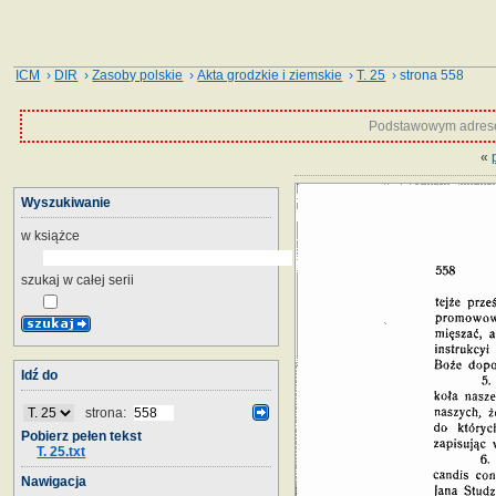
ICM
›
DIR
›
Zasoby polskie
›
Akta grodzkie i ziemskie
›
T. 25
› strona 558
Podstawowym adrese
«
Wyszukiwanie
w książce
szukaj w całej serii
Idź do
strona:
Pobierz pełen tekst
T. 25.txt
Nawigacja