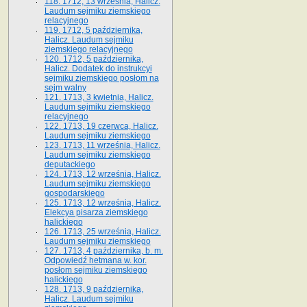
118. 1712, 13 września, Halicz.
Laudum sejmiku ziemskiego
relacyjnego
119. 1712, 5 października,
Halicz. Laudum sejmiku
ziemskiego relacyjnego
120. 1712, 5 października,
Halicz. Dodatek do instrukcyi
sejmiku ziemskiego posłom na
sejm walny
121. 1713, 3 kwietnia, Halicz.
Laudum sejmiku ziemskiego
relacyjnego
122. 1713, 19 czerwca, Halicz.
Laudum sejmiku ziemskiego
123. 1713, 11 września, Halicz.
Laudum sejmiku ziemskiego
deputackiego
124. 1713, 12 września, Halicz.
Laudum sejmiku ziemskiego
gospodarskiego
125. 1713, 12 września, Halicz.
Elekcya pisarza ziemskiego
halickiego
126. 1713, 25 września, Halicz.
Laudum sejmiku ziemskiego
127. 1713, 4 października, b. m.
Odpowiedź hetmana w. kor.
posłom sejmiku ziemskiego
halickiego
128. 1713, 9 października,
Halicz. Laudum sejmiku