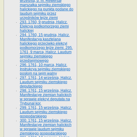
września, b. m. Rewersał
marszałka sejmiku ziemskiego
halickiego na punkta podane do
laudum sejmiku przez
urzędników tejże ziemi
293. 1760, 9 grudnia, Halicz.
Elekcya podkomorzego ziemi
halickiej
294. 1760, 15 grudnia, Halicz.
Manifestacya kasztelana
halickiego przeciwko elekcyi
podkomorzego tejże ziemi. 295.
1761, 9 marca, Halicz. Laudum
sejmiku ziemskiego
przedsejmowego
296. 1761, 10 marca, Halicz.
Instrukcya sejmiku ziemskiego
posłom na sejm walny
297. 1761, 14 września, Halicz.
Laudum sejmiku ziemskiego
deputackiego
298. 1761, 15 września, Halicz.
Manifestacye ziemian halickich
w sprawie elekcyi deputata na
Trybunał kor.
299. 1761, 15 września, Halicz.
Laudum sejmiku ziemskiego
gospodarskiego
300. 1761, 15 września, Halicz.
Manifestacye ziemian halickich
w sprawie laudum sejmiku
ziemskiego gospodarskiego