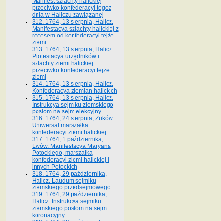
Manifest szlachty halickiej
przeciwko konfederacyi tegoż
dnia w Haliczu zawiązanej
312. 1764, 13 sierpnia, Halicz.
Manifestacya szlachty halickiej z
recesem od konfederacyi tejże
ziemi
313. 1764, 13 sierpnia, Halicz.
Protestacya urzędników i
szlachty ziemi halickiej
przeciwko konfederacyi tejże
ziemi
314. 1764, 13 sierpnia, Halicz.
Konfederacya ziemian halickich
315. 1764, 13 sierpnia, Halicz.
Instrukcya sejmiku ziemskiego
posłom na sejm elekcyjny
316. 1764, 24 sierpnia, Żuków.
Uniwersał marszałka
konfederacyi ziemi halickiej
317. 1764, 1 października,
Lwów. Manifestacya Maryana
Potockiego, marszałka
konfederacyi ziemi halickiej i
innych Potockich
318. 1764, 29 października,
Halicz. Laudum sejmiku
ziemskiego przedsejmowego
319. 1764, 29 października,
Halicz. Instrukcya sejmiku
ziemskiego posłom na sejm
koronacyjny