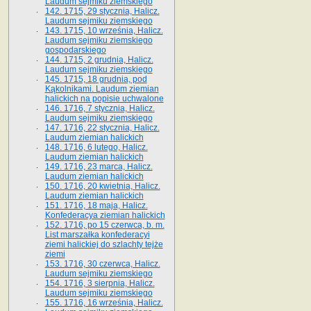
Laudum sejmiku ziemskiego
142. 1715, 29 stycznia, Halicz.
Laudum sejmiku ziemskiego
143. 1715, 10 września, Halicz.
Laudum sejmiku ziemskiego
gospodarskiego
144. 1715, 2 grudnia, Halicz.
Laudum sejmiku ziemskiego
145. 1715, 18 grudnia, pod
Kąkolnikami. Laudum ziemian
halickich na popisie uchwalone
146. 1716, 7 stycznia, Halicz.
Laudum sejmiku ziemskiego
147. 1716, 22 stycznia, Halicz.
Laudum ziemian halickich
148. 1716, 6 lutego, Halicz.
Laudum ziemian halickich
149. 1716, 23 marca, Halicz.
Laudum ziemian halickich
150. 1716, 20 kwietnia, Halicz.
Laudum ziemian halickich
151. 1716, 18 maja, Halicz.
Konfederacya ziemian halickich
152. 1716, po 15 czerwca, b. m.
List marszałka konfederacyi
ziemi halickiej do szlachty tejże
ziemi
153. 1716, 30 czerwca, Halicz.
Laudum sejmiku ziemskiego
154. 1716, 3 sierpnia, Halicz.
Laudum sejmiku ziemskiego
155. 1716, 16 września, Halicz.