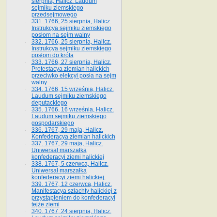
sierpnia, Halicz. Laudum
sejmiku ziemskiego
przedsejmowego
331. 1766, 25 sierpnia, Halicz.
Instrukcya sejmiku ziemskiego
posłom na sejm walny
332. 1766, 25 sierpnia, Halicz.
Instrukcya sejmiku ziemskiego
posłom do króla
333. 1766, 27 sierpnia, Halicz.
Protestacya ziemian halickich
przeciwko elekcyi posła na sejm
walny
334. 1766, 15 września, Halicz.
Laudum sejmiku ziemskiego
deputackiego
335. 1766, 16 września, Halicz.
Laudum sejmiku ziemskiego
gospodarskiego
336. 1767, 29 maja, Halicz.
Konfederacya ziemian halickich
337. 1767, 29 maja, Halicz.
Uniwersał marszałka
konfederacyi ziemi halickiej
338. 1767, 5 czerwca, Halicz.
Uniwersał marszałka
konfederacyi ziemi halickiej.
339. 1767, 12 czerwca, Halicz.
Manifestacya szlachty halickiej z
przystąpieniem do konfederacyi
tejże ziemi
340. 1767, 24 sierpnia, Halicz.