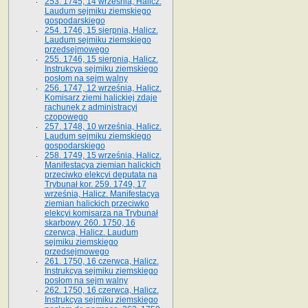
253. 1745, 14 września, Halicz.
Laudum sejmiku ziemskiego
gospodarskiego
254. 1746, 15 sierpnia, Halicz.
Laudum sejmiku ziemskiego
przedsejmowego
255. 1746, 15 sierpnia, Halicz.
Instrukcya sejmiku ziemskiego
posłom na sejm walny
256. 1747, 12 września, Halicz.
Komisarz ziemi halickiej zdaje
rachunek z administracyi
czopowego
257. 1748, 10 września, Halicz.
Laudum sejmiku ziemskiego
gospodarskiego
258. 1749, 15 września, Halicz.
Manifestacya ziemian halickich
przeciwko elekcyi deputata na
Trybunał kor. 259. 1749, 17
września, Halicz. Manifestacya
ziemian halickich przeciwko
elekcyi komisarza na Trybunał
skarbowy. 260. 1750, 16
czerwca, Halicz. Laudum
sejmiku ziemskiego
przedsejmowego
261. 1750, 16 czerwca, Halicz.
Instrukcya sejmiku ziemskiego
posłom na sejm walny
262. 1750, 16 czerwca, Halicz.
Instrukcya sejmiku ziemskiego