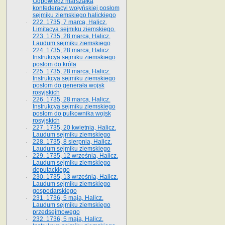
Odpowiedź marszałka
konfederacyi wołyńskiej posłom
sejmiku ziemskiego halickiego
222. 1735, 7 marca, Halicz.
Limitacya sejmiku ziemskiego.
223. 1735, 28 marca, Halicz.
Laudum sejmiku ziemskiego
224. 1735, 28 marca, Halicz.
Instrukcya sejmiku ziemskiego
posłom do króla
225. 1735, 28 marca, Halicz.
Instrukcya sejmiku ziemskiego
posłom do generała wojsk
rosyjskich
226. 1735, 28 marca, Halicz.
Instrukcya sejmiku ziemskiego
posłom do pułkownika wojsk
rosyjskich
227. 1735, 20 kwietnia, Halicz.
Laudum sejmiku ziemskiego
228. 1735, 8 sierpnia, Halicz.
Laudum sejmiku ziemskiego
229. 1735, 12 września, Halicz.
Laudum sejmiku ziemskiego
deputackiego
230. 1735, 13 września, Halicz.
Laudum sejmiku ziemskiego
gospodarskiego
231. 1736, 5 maja, Halicz.
Laudum sejmiku ziemskiego
przedsejmowego
232. 1736, 5 maja, Halicz.