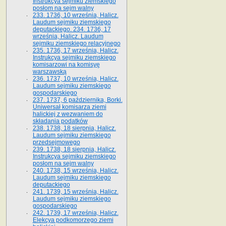
Instrukcya sejmiku ziemskiego
posłom na sejm walny
233. 1736, 10 września, Halicz.
Laudum sejmiku ziemskiego
deputackiego. 234. 1736, 17
września, Halicz. Laudum
sejmiku ziemskiego relacyjnego
235. 1736, 17 września, Halicz.
Instrukcya sejmiku ziemskiego
komisarzowi na komisyę
warszawską
236. 1737, 10 września, Halicz.
Laudum sejmiku ziemskiego
gospodarskiego
237. 1737, 6 października, Borki.
Uniwersał komisarza ziemi
halickiej z wezwaniem do
składania podatków
238. 1738, 18 sierpnia, Halicz.
Laudum sejmiku ziemskiego
przedsejmowego
239. 1738, 18 sierpnia, Halicz.
Instrukcya sejmiku ziemskiego
posłom na sejm walny
240. 1738, 15 września, Halicz.
Laudum sejmiku ziemskiego
deputackiego
241. 1739, 15 września, Halicz.
Laudum sejmiku ziemskiego
gospodarskiego
242. 1739, 17 września, Halicz.
Elekcya podkomorzego ziemi