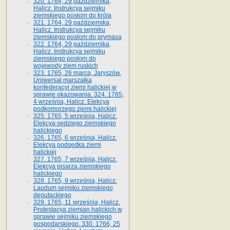
320. 1764, 29 października,
Halicz. Instrukcya sejmiku
ziemskiego posłom do króla
321. 1764, 29 października,
Halicz. Instrukcya sejmiku
ziemskiego posłom do prymasa
322. 1764, 29 października,
Halicz. Instrukcya sejmiku
ziemskiego posłom do
wojewody ziem ruskich
323. 1765, 26 marca, Jaryszów.
Uniwersał marszałka
konfederacyi ziemi halickiej w
sprawie okazowania. 324. 1765,
4 września, Halicz. Elekcya
podkomorzego ziemi halickiej
325. 1765, 5 września, Halicz.
Elekcya sędziego ziemskiego
halickiego
326. 1765, 6 września, Halicz.
Elekcya podsędka ziemi
halickiej
327. 1765, 7 września, Halicz.
Elekcya pisarza ziemskiego
halickiego
328. 1765, 9 września, Halicz.
Laudum sejmiku ziemskiego
deputackiego
329. 1765, 11 września, Halicz.
Protestacya ziemian halickich w
sprawie sejmiku ziemskiego
gospodarskiego. 330. 1766, 25