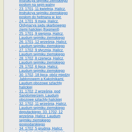
Instrukcya sejmiku ziemskiego
posłom na sejm walny
23. 1701, 11 kwietnia, Halicz.
Instrukcya sejmiku ziemskiego
posłom do hetmana w. kor.
24. 1701, 9 maja, Halicz.
Ordynacya sądu skarbowego
ziemi halickiej (fragment)
25. 1701, 9 sierpnia, Halicz.
Laudum sejmiku ziemskiego
26. 1701, 12 września, Halicz.
Laudum sejmiku ziemskiego
27. 1702, 9 stycznia, Halicz.
Laudum sejmiku ziemskiego
28. 1702, 8 czerwca, Halicz.
Laudum sejmiku ziemskiego
29. 1702, 6 lipca, Halicz.
Laudum sejmiku ziemskiego
30. 1702, 18 lipca, obóz między
Jabłonowem a Kąkolnikami.
Laudum obozowe szlachty
halickiej
31. 1702, 2 września, pod
Sandomierzem. Laudum
obozowe szlachty halickiej
32. 1702, 11 września, Halicz.
Laudum sejmiku ziemskiego
deputackiego. 33. 1702, 12
września, Halicz. Laudum
sejmiku ziemskiego
gospodarskiego
34. 1702, 5 grudnia, Halicz.