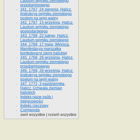
Laudum sejmiku ziemskiego
przedsejmowego
341. 1767, 24 sierpnia, Halicz.
Instrukcya sejmiku ziemskiego
posłom na sejm walny
342. 1767, 15 września, Halicz.
Laudum sejmiku ziemskiego
gospodarskiego
343. 1768, 22 lutego, Halicz.
Laudum sejmiku ziemskiego
344. 1768, 17 maja, Winnica.
Manifestacya marszałka
konfederacyi ziemi halickiej
345. 1768, 26 września, Halicz.
Laudum sejmiku ziemskiego
przedsejmowego
346. 1768, 26 września, Halicz.
Instrukcya sejmiku ziemskiego
posłom na sejm walny
347. 1772, 3 października,
Halicz. Uchwała ziemian
halickich
Indeks nazw osób i
miejscowości
Indeks rzeczowy
Corrigenda
zwiń wszystkie
|
rozwiń wszystkie