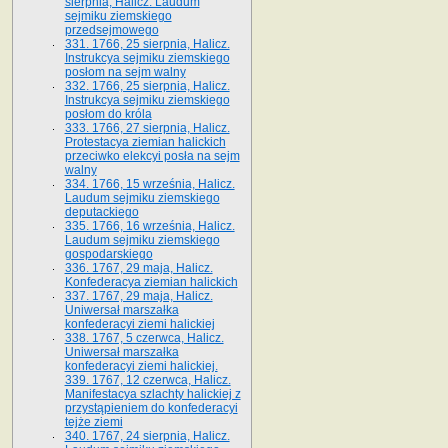
sierpnia, Halicz. Laudum
sejmiku ziemskiego
przedsejmowego
331. 1766, 25 sierpnia, Halicz.
Instrukcya sejmiku ziemskiego
posłom na sejm walny
332. 1766, 25 sierpnia, Halicz.
Instrukcya sejmiku ziemskiego
posłom do króla
333. 1766, 27 sierpnia, Halicz.
Protestacya ziemian halickich
przeciwko elekcyi posła na sejm
walny
334. 1766, 15 września, Halicz.
Laudum sejmiku ziemskiego
deputackiego
335. 1766, 16 września, Halicz.
Laudum sejmiku ziemskiego
gospodarskiego
336. 1767, 29 maja, Halicz.
Konfederacya ziemian halickich
337. 1767, 29 maja, Halicz.
Uniwersał marszałka
konfederacyi ziemi halickiej
338. 1767, 5 czerwca, Halicz.
Uniwersał marszałka
konfederacyi ziemi halickiej.
339. 1767, 12 czerwca, Halicz.
Manifestacya szlachty halickiej z
przystąpieniem do konfederacyi
tejże ziemi
340. 1767, 24 sierpnia, Halicz.