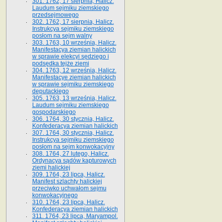
301. 1762, 17 sierpnia, Halicz.
Laudum sejmiku ziemskiego
przedsejmowego
302. 1762, 17 sierpnia, Halicz.
Instrukcya sejmiku ziemskiego
posłom na sejm walny
303. 1763, 10 września, Halicz.
Manifestacya ziemian halickich
w sprawie elekcyi sędziego i
podsędka tejże ziemi
304. 1763, 12 września, Halicz.
Manifestacye ziemian halickich
w sprawie sejmiku ziemskiego
deputackiego
305. 1763, 13 września, Halicz.
Laudum sejmiku ziemskiego
gospodarskiego
306. 1764, 30 stycznia, Halicz.
Konfederacya ziemian halickich
307. 1764, 30 stycznia, Halicz.
Instrukcya sejmiku ziemskiego
posłom na sejm konwokacyjny
308. 1764, 27 lutego, Halicz.
Ordynacya sądów kapturowych
ziemi halickiej
309. 1764, 23 lipca, Halicz.
Manifest szlachty halickiej
przeciwko uchwałom sejmu
konwokacyjnego
310. 1764, 23 lipca, Halicz.
Konfederacya ziemian halickich
311. 1764, 23 lipca, Maryampol.