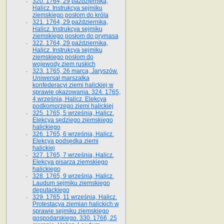
320. 1764, 29 października,
Halicz. Instrukcya sejmiku
ziemskiego posłom do króla
321. 1764, 29 października,
Halicz. Instrukcya sejmiku
ziemskiego posłom do prymasa
322. 1764, 29 października,
Halicz. Instrukcya sejmiku
ziemskiego posłom do
wojewody ziem ruskich
323. 1765, 26 marca, Jaryszów.
Uniwersał marszałka
konfederacyi ziemi halickiej w
sprawie okazowania. 324. 1765,
4 września, Halicz. Elekcya
podkomorzego ziemi halickiej
325. 1765, 5 września, Halicz.
Elekcya sędziego ziemskiego
halickiego
326. 1765, 6 września, Halicz.
Elekcya podsędka ziemi
halickiej
327. 1765, 7 września, Halicz.
Elekcya pisarza ziemskiego
halickiego
328. 1765, 9 września, Halicz.
Laudum sejmiku ziemskiego
deputackiego
329. 1765, 11 września, Halicz.
Protestacya ziemian halickich w
sprawie sejmiku ziemskiego
gospodarskiego. 330. 1766, 25