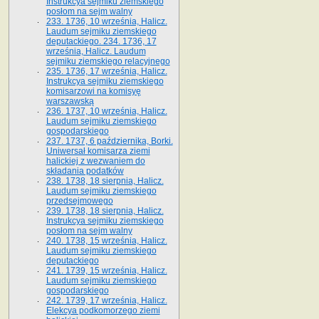
Instrukcya sejmiku ziemskiego
posłom na sejm walny
233. 1736, 10 września, Halicz.
Laudum sejmiku ziemskiego
deputackiego. 234. 1736, 17
września, Halicz. Laudum
sejmiku ziemskiego relacyjnego
235. 1736, 17 września, Halicz.
Instrukcya sejmiku ziemskiego
komisarzowi na komisyę
warszawską
236. 1737, 10 września, Halicz.
Laudum sejmiku ziemskiego
gospodarskiego
237. 1737, 6 października, Borki.
Uniwersał komisarza ziemi
halickiej z wezwaniem do
składania podatków
238. 1738, 18 sierpnia, Halicz.
Laudum sejmiku ziemskiego
przedsejmowego
239. 1738, 18 sierpnia, Halicz.
Instrukcya sejmiku ziemskiego
posłom na sejm walny
240. 1738, 15 września, Halicz.
Laudum sejmiku ziemskiego
deputackiego
241. 1739, 15 września, Halicz.
Laudum sejmiku ziemskiego
gospodarskiego
242. 1739, 17 września, Halicz.
Elekcya podkomorzego ziemi