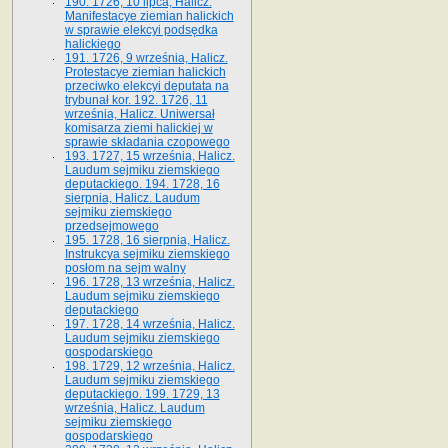
190. 1726, 10 lipca, Halicz.
Manifestacye ziemian halickich
w sprawie elekcyi podsędka
halickiego
191. 1726, 9 września, Halicz.
Protestacye ziemian halickich
przeciwko elekcyi deputata na
trybunał kor. 192. 1726, 11
września, Halicz. Uniwersał
komisarza ziemi halickiej w
sprawie składania czopowego
193. 1727, 15 września, Halicz.
Laudum sejmiku ziemskiego
deputackiego. 194. 1728, 16
sierpnia, Halicz. Laudum
sejmiku ziemskiego
przedsejmowego
195. 1728, 16 sierpnia, Halicz.
Instrukcya sejmiku ziemskiego
posłom na sejm walny
196. 1728, 13 września, Halicz.
Laudum sejmiku ziemskiego
deputackiego
197. 1728, 14 września, Halicz.
Laudum sejmiku ziemskiego
gospodarskiego
198. 1729, 12 września, Halicz.
Laudum sejmiku ziemskiego
deputackiego. 199. 1729, 13
września, Halicz. Laudum
sejmiku ziemskiego
gospodarskiego