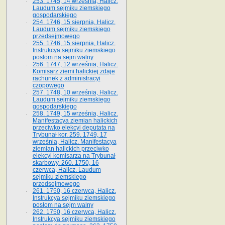
253. 1745, 14 września, Halicz.
Laudum sejmiku ziemskiego
gospodarskiego
254. 1746, 15 sierpnia, Halicz.
Laudum sejmiku ziemskiego
przedsejmowego
255. 1746, 15 sierpnia, Halicz.
Instrukcya sejmiku ziemskiego
posłom na sejm walny
256. 1747, 12 września, Halicz.
Komisarz ziemi halickiej zdaje
rachunek z administracyi
czopowego
257. 1748, 10 września, Halicz.
Laudum sejmiku ziemskiego
gospodarskiego
258. 1749, 15 września, Halicz.
Manifestacya ziemian halickich
przeciwko elekcyi deputata na
Trybunał kor. 259. 1749, 17
września, Halicz. Manifestacya
ziemian halickich przeciwko
elekcyi komisarza na Trybunał
skarbowy. 260. 1750, 16
czerwca, Halicz. Laudum
sejmiku ziemskiego
przedsejmowego
261. 1750, 16 czerwca, Halicz.
Instrukcya sejmiku ziemskiego
posłom na sejm walny
262. 1750, 16 czerwca, Halicz.
Instrukcya sejmiku ziemskiego