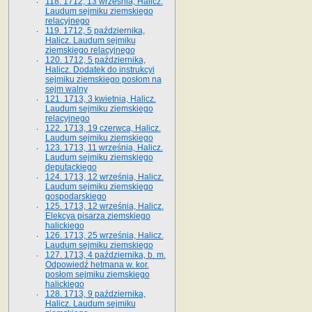
118. 1712, 13 września, Halicz.
Laudum sejmiku ziemskiego
relacyjnego
119. 1712, 5 października,
Halicz. Laudum sejmiku
ziemskiego relacyjnego
120. 1712, 5 października,
Halicz. Dodatek do instrukcyi
sejmiku ziemskiego posłom na
sejm walny
121. 1713, 3 kwietnia, Halicz.
Laudum sejmiku ziemskiego
relacyjnego
122. 1713, 19 czerwca, Halicz.
Laudum sejmiku ziemskiego
123. 1713, 11 września, Halicz.
Laudum sejmiku ziemskiego
deputackiego
124. 1713, 12 września, Halicz.
Laudum sejmiku ziemskiego
gospodarskiego
125. 1713, 12 września, Halicz.
Elekcya pisarza ziemskiego
halickiego
126. 1713, 25 września, Halicz.
Laudum sejmiku ziemskiego
127. 1713, 4 października, b. m.
Odpowiedź hetmana w. kor.
posłom sejmiku ziemskiego
halickiego
128. 1713, 9 października,
Halicz. Laudum sejmiku