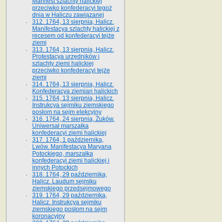
Manifest szlachty halickiej
przeciwko konfederacyi tegoż
dnia w Haliczu zawiązanej
312. 1764, 13 sierpnia, Halicz.
Manifestacya szlachty halickiej z
recesem od konfederacyi tejże
ziemi
313. 1764, 13 sierpnia, Halicz.
Protestacya urzędników i
szlachty ziemi halickiej
przeciwko konfederacyi tejże
ziemi
314. 1764, 13 sierpnia, Halicz.
Konfederacya ziemian halickich
315. 1764, 13 sierpnia, Halicz.
Instrukcya sejmiku ziemskiego
posłom na sejm elekcyjny
316. 1764, 24 sierpnia, Żuków.
Uniwersał marszałka
konfederacyi ziemi halickiej
317. 1764, 1 października,
Lwów. Manifestacya Maryana
Potockiego, marszałka
konfederacyi ziemi halickiej i
innych Potockich
318. 1764, 29 października,
Halicz. Laudum sejmiku
ziemskiego przedsejmowego
319. 1764, 29 października,
Halicz. Instrukcya sejmiku
ziemskiego posłom na sejm
koronacyjny