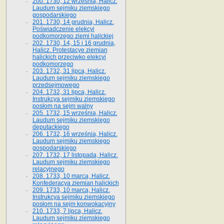
200. 1730, 12 września, Halicz.
Laudum sejmiku ziemskiego
gospodarskiego
201. 1730, 14 grudnia, Halicz.
Poświadczenie elekcyi
podkomorzego ziemi halickiej
202. 1730, 14, 15 i 16 grudnia,
Halicz. Protestacye ziemian
halickich przeciwko elekcyi
podkomorzego
203. 1732, 31 lipca, Halicz.
Laudum sejmiku ziemskiego
przedsejmowego
204. 1732, 31 lipca, Halicz.
Instrukcya sejmiku ziemskiego
posłom na sejm walny
205. 1732, 15 września, Halicz.
Laudum sejmiku ziemskiego
deputackiego
206. 1732, 16 września, Halicz.
Laudum sejmiku ziemskiego
gospodarskiego
207. 1732, 17 listopada, Halicz.
Laudum sejmiku ziemskiego
relacyjnego
208. 1733, 10 marca, Halicz.
Konfederacya ziemian halickich­
209. 1733, 10 marca, Halicz.
Instrukcya sejmiku ziemskiego
posłom na sejm konwokacyjny
210. 1733, 7 lipca, Halicz.
Laudum sejmiku ziemskiego