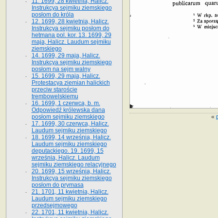
11. 1699, 28 kwietnia, Halicz.
Instrukcya sejmiku ziemskiego
posłom do króla
12. 1699, 28 kwietnia, Halicz.
Instrukcya sejmiku posłom do
hetmana pol. kor. 13. 1699, 29
maja, Halicz. Laudum sejmiku
ziemskiego
14. 1699, 29 maja, Halicz.
Instrukcya sejmiku ziemskiego
posłom na sejm walny
15. 1699, 29 maja, Halicz.
Protestacya ziemian halickich
przeciw staroście
trembowelskiemu
16. 1699, 1 czerwca, b. m.
Odpowiedź królewska dana
«
posłom sejmiku ziemskiego
17. 1699, 30 czerwca, Halicz.
Laudum sejmiku ziemskiego
18. 1699, 14 września, Halicz.
Laudum sejmiku ziemskiego
deputackiego. 19. 1699, 15
września, Halicz. Laudum
sejmiku ziemskiego relacyjnego
20. 1699, 15 września, Halicz.
Instrukcya sejmiku ziemskiego
posłom do prymasa
21. 1701, 11 kwietnia, Halicz.
Laudum sejmiku ziemskiego
przedsejmowego
22. 1701, 11 kwietnia, Halicz.