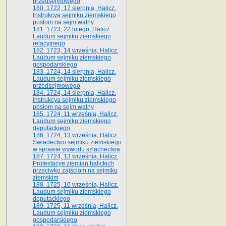
przedsejmowego
180. 1722, 17 sierpnia, Halicz.
Instrukcya sejmiku ziemskiego
posłom na sejm walny
181. 1723, 22 lutego, Halicz.
Laudum sejmiku ziemskiego
relacyjnego
182. 1723, 14 września, Halicz.
Laudum sejmiku ziemskiego
gospodarskiego
183. 1724, 14 sierpnia, Halicz.
Laudum sejmiku ziemskiego
przedsejmowego
184. 1724, 14 sierpnia, Halicz.
Instrukcya sejmiku ziemskiego
posłom na sejm walny
185. 1724, 11 września, Halicz.
Laudum sejmiku ziemskiego
deputackiego
186. 1724, 13 września, Halicz.
Świadectwo sejmiku ziemskiego
w sprawie wywodu szlachectwa
187. 1724, 13 września, Halicz.
Protestacye ziemian halickich
przeciwko zajściom na sejmiku
ziemskim
188. 1725, 10 września, Halicz.
Laudum sejmiku ziemskiego
deputackiego
189. 1725, 11 września, Halicz.
Laudum sejmiku ziemskiego
gospodarskiego