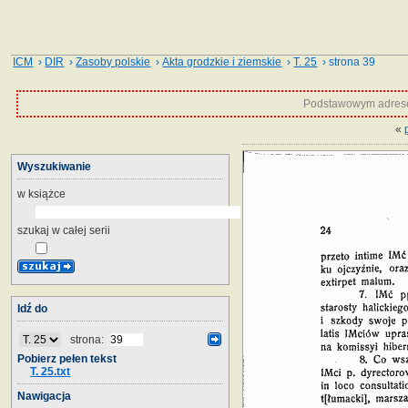
ICM
›
DIR
›
Zasoby polskie
›
Akta grodzkie i ziemskie
›
T. 25
› strona 39
Podstawowym adrese
«
Wyszukiwanie
w książce
szukaj w całej serii
Idź do
strona:
Pobierz pełen tekst
T. 25.txt
Nawigacja