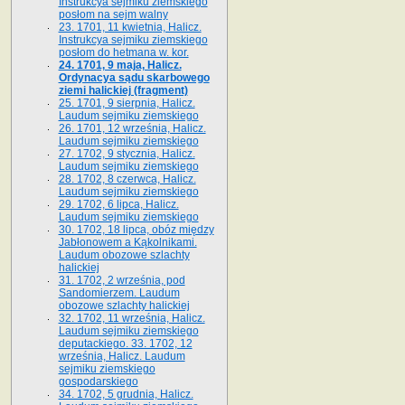
Instrukcya sejmiku ziemskiego
posłom na sejm walny
23. 1701, 11 kwietnia, Halicz.
Instrukcya sejmiku ziemskiego
posłom do hetmana w. kor.
24. 1701, 9 maja, Halicz.
Ordynacya sądu skarbowego
ziemi halickiej (fragment)
25. 1701, 9 sierpnia, Halicz.
Laudum sejmiku ziemskiego
26. 1701, 12 września, Halicz.
Laudum sejmiku ziemskiego
27. 1702, 9 stycznia, Halicz.
Laudum sejmiku ziemskiego
28. 1702, 8 czerwca, Halicz.
Laudum sejmiku ziemskiego
29. 1702, 6 lipca, Halicz.
Laudum sejmiku ziemskiego
30. 1702, 18 lipca, obóz między
Jabłonowem a Kąkolnikami.
Laudum obozowe szlachty
halickiej
31. 1702, 2 września, pod
Sandomierzem. Laudum
obozowe szlachty halickiej
32. 1702, 11 września, Halicz.
Laudum sejmiku ziemskiego
deputackiego. 33. 1702, 12
września, Halicz. Laudum
sejmiku ziemskiego
gospodarskiego
34. 1702, 5 grudnia, Halicz.