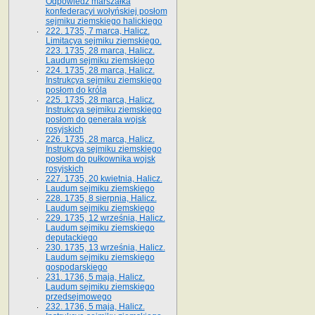
Odpowiedź marszałka
konfederacyi wołyńskiej posłom
sejmiku ziemskiego halickiego
222. 1735, 7 marca, Halicz.
Limitacya sejmiku ziemskiego.
223. 1735, 28 marca, Halicz.
Laudum sejmiku ziemskiego
224. 1735, 28 marca, Halicz.
Instrukcya sejmiku ziemskiego
posłom do króla
225. 1735, 28 marca, Halicz.
Instrukcya sejmiku ziemskiego
posłom do generała wojsk
rosyjskich
226. 1735, 28 marca, Halicz.
Instrukcya sejmiku ziemskiego
posłom do pułkownika wojsk
rosyjskich
227. 1735, 20 kwietnia, Halicz.
Laudum sejmiku ziemskiego
228. 1735, 8 sierpnia, Halicz.
Laudum sejmiku ziemskiego
229. 1735, 12 września, Halicz.
Laudum sejmiku ziemskiego
deputackiego
230. 1735, 13 września, Halicz.
Laudum sejmiku ziemskiego
gospodarskiego
231. 1736, 5 maja, Halicz.
Laudum sejmiku ziemskiego
przedsejmowego
232. 1736, 5 maja, Halicz.