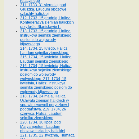
relacyjnego
211. 1733, 31 sierpnia, pod
Gruszką. Laudum obozowe
szlachty halickiej
212. 1733, 15 grudnia, Halicz.
Konfederacya ziemian halickich
przy królu Stanisławie I .
213. 1733, 15 grudnia, Halicz.
Instrukcya sejmiku ziemskiego
posłom do wojewody
kijowskiego
214. 1734, 25 lutego, Halicz.
Laudum sejmiku ziemskiego.
215. 1734, 15 kwietnia, Halicz.
Laudum sejmiku ziemskiego
216. 1734, 15 kwietnia, Halicz.
Instrukcya sejmiku ziemskiego
posłom do wojewody
wołyńskiego. 217. 1734, 15
kwietnia, Halicz. Instrukcya
sejmiku ziemskiego posłom do
wojewody kijowskiego
218. 1734, 24 maja, Halicz.
Uchwała ziemian halickich w
sprawie swawoli opryszków i
poddaństwa. 219. 1734, 26
czerwca, Halicz. Laudum
sejmiku ziemskiego
220. 1734, 30 lipca, pod
Maryampolem. Laudum
obozowe szlachty halickiej
221. 1735, 22 stycznia, Tłumacz.