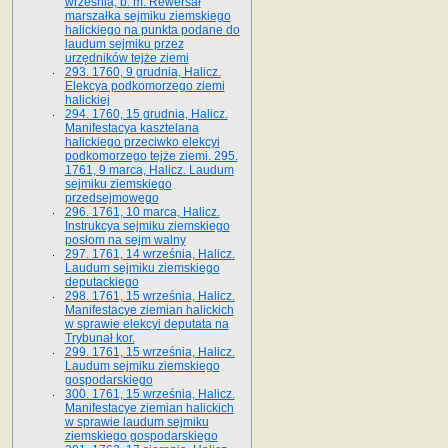
września, b. m. Rewersał
marszałka sejmiku ziemskiego
halickiego na punkta podane do
laudum sejmiku przez
urzędników tejże ziemi
293. 1760, 9 grudnia, Halicz.
Elekcya podkomorzego ziemi
halickiej
294. 1760, 15 grudnia, Halicz.
Manifestacya kasztelana
halickiego przeciwko elekcyi
podkomorzego tejże ziemi. 295.
1761, 9 marca, Halicz. Laudum
sejmiku ziemskiego
przedsejmowego
296. 1761, 10 marca, Halicz.
Instrukcya sejmiku ziemskiego
posłom na sejm walny
297. 1761, 14 września, Halicz.
Laudum sejmiku ziemskiego
deputackiego
298. 1761, 15 września, Halicz.
Manifestacye ziemian halickich
w sprawie elekcyi deputata na
Trybunał kor.
299. 1761, 15 września, Halicz.
Laudum sejmiku ziemskiego
gospodarskiego
300. 1761, 15 września, Halicz.
Manifestacye ziemian halickich
w sprawie laudum sejmiku
ziemskiego gospodarskiego