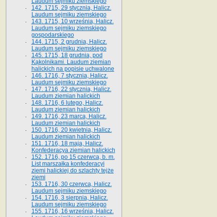
Laudum sejmiku ziemskiego
142. 1715, 29 stycznia, Halicz.
Laudum sejmiku ziemskiego
143. 1715, 10 września, Halicz.
Laudum sejmiku ziemskiego
gospodarskiego
144. 1715, 2 grudnia, Halicz.
Laudum sejmiku ziemskiego
145. 1715, 18 grudnia, pod
Kąkolnikami. Laudum ziemian
halickich na popisie uchwalone
146. 1716, 7 stycznia, Halicz.
Laudum sejmiku ziemskiego
147. 1716, 22 stycznia, Halicz.
Laudum ziemian halickich
148. 1716, 6 lutego, Halicz.
Laudum ziemian halickich
149. 1716, 23 marca, Halicz.
Laudum ziemian halickich
150. 1716, 20 kwietnia, Halicz.
Laudum ziemian halickich
151. 1716, 18 maja, Halicz.
Konfederacya ziemian halickich
152. 1716, po 15 czerwca, b. m.
List marszałka konfederacyi
ziemi halickiej do szlachty tejże
ziemi
153. 1716, 30 czerwca, Halicz.
Laudum sejmiku ziemskiego
154. 1716, 3 sierpnia, Halicz.
Laudum sejmiku ziemskiego
155. 1716, 16 września, Halicz.