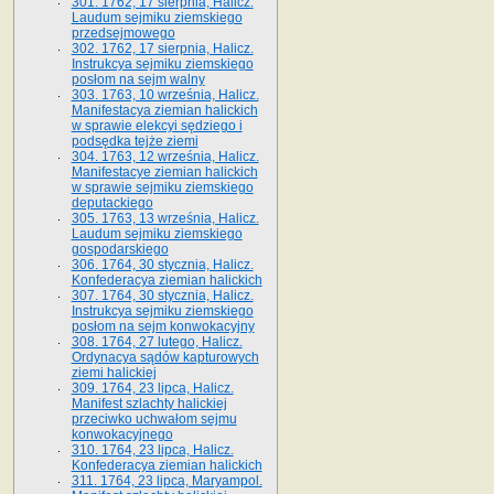
301. 1762, 17 sierpnia, Halicz.
Laudum sejmiku ziemskiego
przedsejmowego
302. 1762, 17 sierpnia, Halicz.
Instrukcya sejmiku ziemskiego
posłom na sejm walny
303. 1763, 10 września, Halicz.
Manifestacya ziemian halickich
w sprawie elekcyi sędziego i
podsędka tejże ziemi
304. 1763, 12 września, Halicz.
Manifestacye ziemian halickich
w sprawie sejmiku ziemskiego
deputackiego
305. 1763, 13 września, Halicz.
Laudum sejmiku ziemskiego
gospodarskiego
306. 1764, 30 stycznia, Halicz.
Konfederacya ziemian halickich
307. 1764, 30 stycznia, Halicz.
Instrukcya sejmiku ziemskiego
posłom na sejm konwokacyjny
308. 1764, 27 lutego, Halicz.
Ordynacya sądów kapturowych
ziemi halickiej
309. 1764, 23 lipca, Halicz.
Manifest szlachty halickiej
przeciwko uchwałom sejmu
konwokacyjnego
310. 1764, 23 lipca, Halicz.
Konfederacya ziemian halickich
311. 1764, 23 lipca, Maryampol.