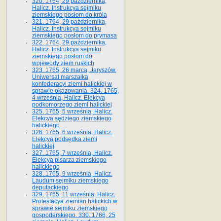
320. 1764, 29 października,
Halicz. Instrukcya sejmiku
ziemskiego posłom do króla
321. 1764, 29 października,
Halicz. Instrukcya sejmiku
ziemskiego posłom do prymasa
322. 1764, 29 października,
Halicz. Instrukcya sejmiku
ziemskiego posłom do
wojewody ziem ruskich
323. 1765, 26 marca, Jaryszów.
Uniwersał marszałka
konfederacyi ziemi halickiej w
sprawie okazowania. 324. 1765,
4 września, Halicz. Elekcya
podkomorzego ziemi halickiej
325. 1765, 5 września, Halicz.
Elekcya sędziego ziemskiego
halickiego
326. 1765, 6 września, Halicz.
Elekcya podsędka ziemi
halickiej
327. 1765, 7 września, Halicz.
Elekcya pisarza ziemskiego
halickiego
328. 1765, 9 września, Halicz.
Laudum sejmiku ziemskiego
deputackiego
329. 1765, 11 września, Halicz.
Protestacya ziemian halickich w
sprawie sejmiku ziemskiego
gospodarskiego. 330. 1766, 25