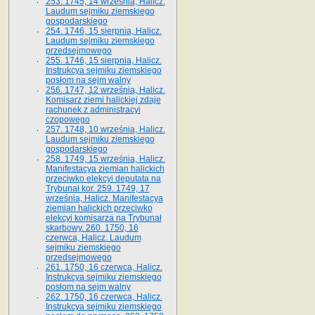
253. 1745, 14 września, Halicz.
Laudum sejmiku ziemskiego
gospodarskiego
254. 1746, 15 sierpnia, Halicz.
Laudum sejmiku ziemskiego
przedsejmowego
255. 1746, 15 sierpnia, Halicz.
Instrukcya sejmiku ziemskiego
posłom na sejm walny
256. 1747, 12 września, Halicz.
Komisarz ziemi halickiej zdaje
rachunek z administracyi
czopowego
257. 1748, 10 września, Halicz.
Laudum sejmiku ziemskiego
gospodarskiego
258. 1749, 15 września, Halicz.
Manifestacya ziemian halickich
przeciwko elekcyi deputata na
Trybunał kor. 259. 1749, 17
września, Halicz. Manifestacya
ziemian halickich przeciwko
elekcyi komisarza na Trybunał
skarbowy. 260. 1750, 16
czerwca, Halicz. Laudum
sejmiku ziemskiego
przedsejmowego
261. 1750, 16 czerwca, Halicz.
Instrukcya sejmiku ziemskiego
posłom na sejm walny
262. 1750, 16 czerwca, Halicz.
Instrukcya sejmiku ziemskiego