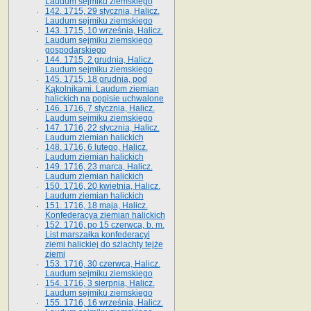
Laudum sejmiku ziemskiego
142. 1715, 29 stycznia, Halicz.
Laudum sejmiku ziemskiego
143. 1715, 10 września, Halicz.
Laudum sejmiku ziemskiego
gospodarskiego
144. 1715, 2 grudnia, Halicz.
Laudum sejmiku ziemskiego
145. 1715, 18 grudnia, pod
Kąkolnikami. Laudum ziemian
halickich na popisie uchwalone
146. 1716, 7 stycznia, Halicz.
Laudum sejmiku ziemskiego
147. 1716, 22 stycznia, Halicz.
Laudum ziemian halickich
148. 1716, 6 lutego, Halicz.
Laudum ziemian halickich
149. 1716, 23 marca, Halicz.
Laudum ziemian halickich
150. 1716, 20 kwietnia, Halicz.
Laudum ziemian halickich
151. 1716, 18 maja, Halicz.
Konfederacya ziemian halickich
152. 1716, po 15 czerwca, b. m.
List marszałka konfederacyi
ziemi halickiej do szlachty tejże
ziemi
153. 1716, 30 czerwca, Halicz.
Laudum sejmiku ziemskiego
154. 1716, 3 sierpnia, Halicz.
Laudum sejmiku ziemskiego
155. 1716, 16 września, Halicz.