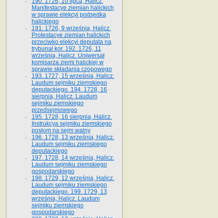
190. 1726, 10 lipca, Halicz.
Manifestacye ziemian halickich
w sprawie elekcyi podsędka
halickiego
191. 1726, 9 września, Halicz.
Protestacye ziemian halickich
przeciwko elekcyi deputata na
trybunał kor. 192. 1726, 11
września, Halicz. Uniwersał
komisarza ziemi halickiej w
sprawie składania czopowego
193. 1727, 15 września, Halicz.
Laudum sejmiku ziemskiego
deputackiego. 194. 1728, 16
sierpnia, Halicz. Laudum
sejmiku ziemskiego
przedsejmowego
195. 1728, 16 sierpnia, Halicz.
Instrukcya sejmiku ziemskiego
posłom na sejm walny
196. 1728, 13 września, Halicz.
Laudum sejmiku ziemskiego
deputackiego
197. 1728, 14 września, Halicz.
Laudum sejmiku ziemskiego
gospodarskiego
198. 1729, 12 września, Halicz.
Laudum sejmiku ziemskiego
deputackiego. 199. 1729, 13
września, Halicz. Laudum
sejmiku ziemskiego
gospodarskiego