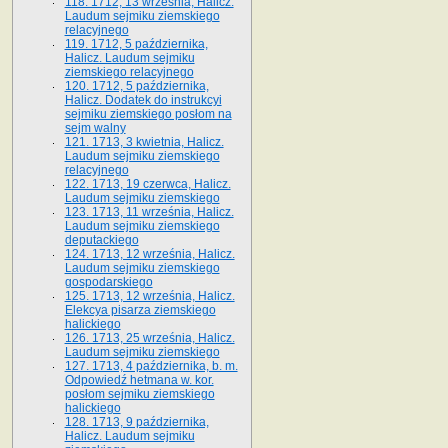
118. 1712, 13 września, Halicz.
Laudum sejmiku ziemskiego
relacyjnego
119. 1712, 5 października,
Halicz. Laudum sejmiku
ziemskiego relacyjnego
120. 1712, 5 października,
Halicz. Dodatek do instrukcyi
sejmiku ziemskiego posłom na
sejm walny
121. 1713, 3 kwietnia, Halicz.
Laudum sejmiku ziemskiego
relacyjnego
122. 1713, 19 czerwca, Halicz.
Laudum sejmiku ziemskiego
123. 1713, 11 września, Halicz.
Laudum sejmiku ziemskiego
deputackiego
124. 1713, 12 września, Halicz.
Laudum sejmiku ziemskiego
gospodarskiego
125. 1713, 12 września, Halicz.
Elekcya pisarza ziemskiego
halickiego
126. 1713, 25 września, Halicz.
Laudum sejmiku ziemskiego
127. 1713, 4 października, b. m.
Odpowiedź hetmana w. kor.
posłom sejmiku ziemskiego
halickiego
128. 1713, 9 października,
Halicz. Laudum sejmiku