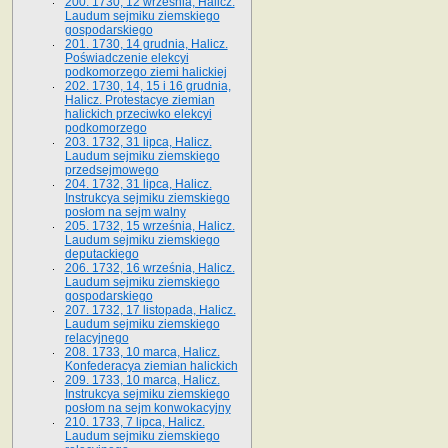
200. 1730, 12 września, Halicz.
Laudum sejmiku ziemskiego
gospodarskiego
201. 1730, 14 grudnia, Halicz.
Poświadczenie elekcyi
podkomorzego ziemi halickiej
202. 1730, 14, 15 i 16 grudnia,
Halicz. Protestacye ziemian
halickich przeciwko elekcyi
podkomorzego
203. 1732, 31 lipca, Halicz.
Laudum sejmiku ziemskiego
przedsejmowego
204. 1732, 31 lipca, Halicz.
Instrukcya sejmiku ziemskiego
posłom na sejm walny
205. 1732, 15 września, Halicz.
Laudum sejmiku ziemskiego
deputackiego
206. 1732, 16 września, Halicz.
Laudum sejmiku ziemskiego
gospodarskiego
207. 1732, 17 listopada, Halicz.
Laudum sejmiku ziemskiego
relacyjnego
208. 1733, 10 marca, Halicz.
Konfederacya ziemian halickich­
209. 1733, 10 marca, Halicz.
Instrukcya sejmiku ziemskiego
posłom na sejm konwokacyjny
210. 1733, 7 lipca, Halicz.
Laudum sejmiku ziemskiego