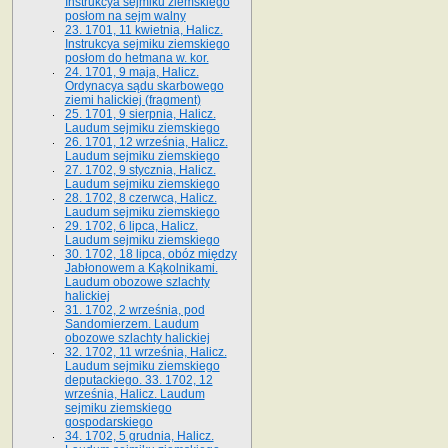
Instrukcya sejmiku ziemskiego
posłom na sejm walny
23. 1701, 11 kwietnia, Halicz.
Instrukcya sejmiku ziemskiego
posłom do hetmana w. kor.
24. 1701, 9 maja, Halicz.
Ordynacya sądu skarbowego
ziemi halickiej (fragment)
25. 1701, 9 sierpnia, Halicz.
Laudum sejmiku ziemskiego
26. 1701, 12 września, Halicz.
Laudum sejmiku ziemskiego
27. 1702, 9 stycznia, Halicz.
Laudum sejmiku ziemskiego
28. 1702, 8 czerwca, Halicz.
Laudum sejmiku ziemskiego
29. 1702, 6 lipca, Halicz.
Laudum sejmiku ziemskiego
30. 1702, 18 lipca, obóz między
Jabłonowem a Kąkolnikami.
Laudum obozowe szlachty
halickiej
31. 1702, 2 września, pod
Sandomierzem. Laudum
obozowe szlachty halickiej
32. 1702, 11 września, Halicz.
Laudum sejmiku ziemskiego
deputackiego. 33. 1702, 12
września, Halicz. Laudum
sejmiku ziemskiego
gospodarskiego
34. 1702, 5 grudnia, Halicz.