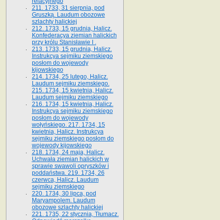
relacyjnego
211. 1733, 31 sierpnia, pod
Gruszką. Laudum obozowe
szlachty halickiej
212. 1733, 15 grudnia, Halicz.
Konfederacya ziemian halickich
przy królu Stanisławie I .
213. 1733, 15 grudnia, Halicz.
Instrukcya sejmiku ziemskiego
posłom do wojewody
kijowskiego
214. 1734, 25 lutego, Halicz.
Laudum sejmiku ziemskiego.
215. 1734, 15 kwietnia, Halicz.
Laudum sejmiku ziemskiego
216. 1734, 15 kwietnia, Halicz.
Instrukcya sejmiku ziemskiego
posłom do wojewody
wołyńskiego. 217. 1734, 15
kwietnia, Halicz. Instrukcya
sejmiku ziemskiego posłom do
wojewody kijowskiego
218. 1734, 24 maja, Halicz.
Uchwała ziemian halickich w
sprawie swawoli opryszków i
poddaństwa. 219. 1734, 26
czerwca, Halicz. Laudum
sejmiku ziemskiego
220. 1734, 30 lipca, pod
Maryampolem. Laudum
obozowe szlachty halickiej
221. 1735, 22 stycznia, Tłumacz.