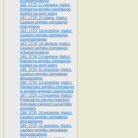
przedsejmowego
180. 1722, 17 sierpnia, Halicz.
Instrukcya sejmiku ziemskiego
posłom na sejm walny
181. 1723, 22 lutego, Halicz.
Laudum sejmiku ziemskiego
relacyjnego
182. 1723, 14 września, Halicz.
Laudum sejmiku ziemskiego
gospodarskiego
183. 1724, 14 sierpnia, Halicz.
Laudum sejmiku ziemskiego
przedsejmowego
184. 1724, 14 sierpnia, Halicz.
Instrukcya sejmiku ziemskiego
posłom na sejm walny
185. 1724, 11 września, Halicz.
Laudum sejmiku ziemskiego
deputackiego
186. 1724, 13 września, Halicz.
Świadectwo sejmiku ziemskiego
w sprawie wywodu szlachectwa
187. 1724, 13 września, Halicz.
Protestacye ziemian halickich
przeciwko zajściom na sejmiku
ziemskim
188. 1725, 10 września, Halicz.
Laudum sejmiku ziemskiego
deputackiego
189. 1725, 11 września, Halicz.
Laudum sejmiku ziemskiego
gospodarskiego