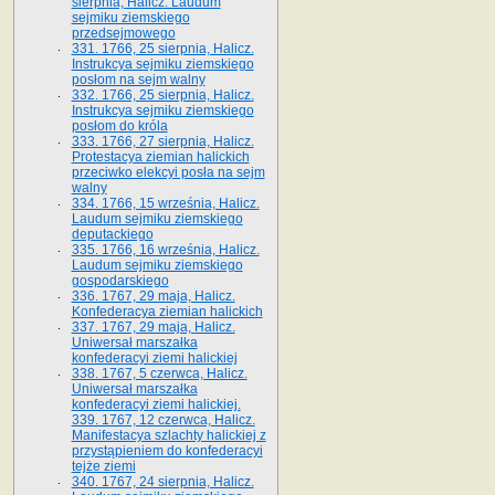
sierpnia, Halicz. Laudum
sejmiku ziemskiego
przedsejmowego
331. 1766, 25 sierpnia, Halicz.
Instrukcya sejmiku ziemskiego
posłom na sejm walny
332. 1766, 25 sierpnia, Halicz.
Instrukcya sejmiku ziemskiego
posłom do króla
333. 1766, 27 sierpnia, Halicz.
Protestacya ziemian halickich
przeciwko elekcyi posła na sejm
walny
334. 1766, 15 września, Halicz.
Laudum sejmiku ziemskiego
deputackiego
335. 1766, 16 września, Halicz.
Laudum sejmiku ziemskiego
gospodarskiego
336. 1767, 29 maja, Halicz.
Konfederacya ziemian halickich
337. 1767, 29 maja, Halicz.
Uniwersał marszałka
konfederacyi ziemi halickiej
338. 1767, 5 czerwca, Halicz.
Uniwersał marszałka
konfederacyi ziemi halickiej.
339. 1767, 12 czerwca, Halicz.
Manifestacya szlachty halickiej z
przystąpieniem do konfederacyi
tejże ziemi
340. 1767, 24 sierpnia, Halicz.