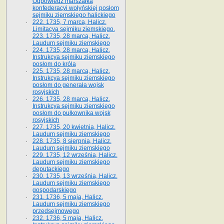
Odpowiedź marszałka
konfederacyi wołyńskiej posłom
sejmiku ziemskiego halickiego
222. 1735, 7 marca, Halicz.
Limitacya sejmiku ziemskiego.
223. 1735, 28 marca, Halicz.
Laudum sejmiku ziemskiego
224. 1735, 28 marca, Halicz.
Instrukcya sejmiku ziemskiego
posłom do króla
225. 1735, 28 marca, Halicz.
Instrukcya sejmiku ziemskiego
posłom do generała wojsk
rosyjskich
226. 1735, 28 marca, Halicz.
Instrukcya sejmiku ziemskiego
posłom do pułkownika wojsk
rosyjskich
227. 1735, 20 kwietnia, Halicz.
Laudum sejmiku ziemskiego
228. 1735, 8 sierpnia, Halicz.
Laudum sejmiku ziemskiego
229. 1735, 12 września, Halicz.
Laudum sejmiku ziemskiego
deputackiego
230. 1735, 13 września, Halicz.
Laudum sejmiku ziemskiego
gospodarskiego
231. 1736, 5 maja, Halicz.
Laudum sejmiku ziemskiego
przedsejmowego
232. 1736, 5 maja, Halicz.