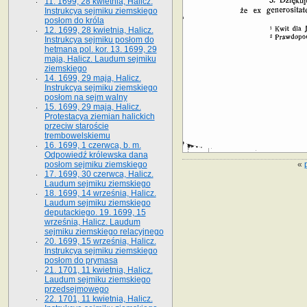
11. 1699, 28 kwietnia, Halicz.
Instrukcya sejmiku ziemskiego
posłom do króla
12. 1699, 28 kwietnia, Halicz.
Instrukcya sejmiku posłom do
hetmana pol. kor. 13. 1699, 29
maja, Halicz. Laudum sejmiku
ziemskiego
14. 1699, 29 maja, Halicz.
Instrukcya sejmiku ziemskiego
posłom na sejm walny
15. 1699, 29 maja, Halicz.
Protestacya ziemian halickich
przeciw staroście
trembowelskiemu
16. 1699, 1 czerwca, b. m.
Odpowiedź królewska dana
«
posłom sejmiku ziemskiego
17. 1699, 30 czerwca, Halicz.
Laudum sejmiku ziemskiego
18. 1699, 14 września, Halicz.
Laudum sejmiku ziemskiego
deputackiego. 19. 1699, 15
września, Halicz. Laudum
sejmiku ziemskiego relacyjnego
20. 1699, 15 września, Halicz.
Instrukcya sejmiku ziemskiego
posłom do prymasa
21. 1701, 11 kwietnia, Halicz.
Laudum sejmiku ziemskiego
przedsejmowego
22. 1701, 11 kwietnia, Halicz.