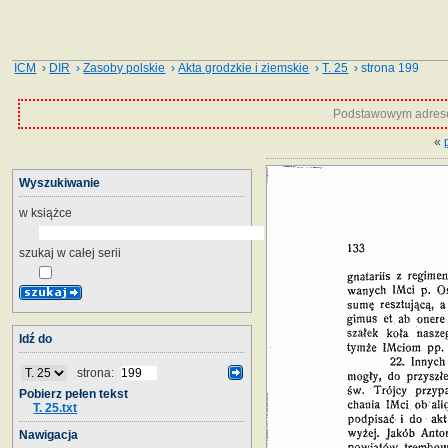
ICM
›
DIR
›
Zasoby polskie
›
Akta grodzkie i ziemskie
›
T. 25
› strona 199
Podstawowym adrese
«
Wyszukiwanie
w książce
szukaj w całej serii
Idź do
strona:
Pobierz pełen tekst
T. 25.txt
Nawigacja