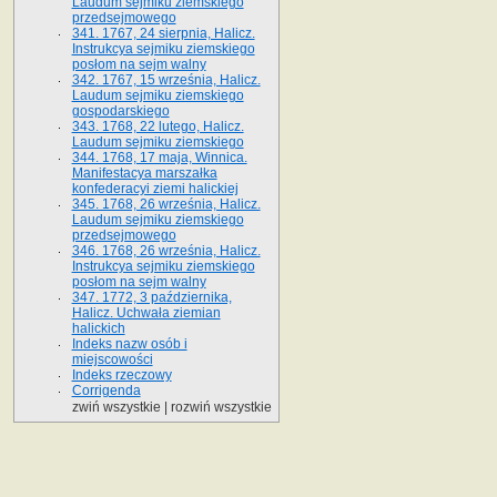
Laudum sejmiku ziemskiego
przedsejmowego
341. 1767, 24 sierpnia, Halicz.
Instrukcya sejmiku ziemskiego
posłom na sejm walny
342. 1767, 15 września, Halicz.
Laudum sejmiku ziemskiego
gospodarskiego
343. 1768, 22 lutego, Halicz.
Laudum sejmiku ziemskiego
344. 1768, 17 maja, Winnica.
Manifestacya marszałka
konfederacyi ziemi halickiej
345. 1768, 26 września, Halicz.
Laudum sejmiku ziemskiego
przedsejmowego
346. 1768, 26 września, Halicz.
Instrukcya sejmiku ziemskiego
posłom na sejm walny
347. 1772, 3 października,
Halicz. Uchwała ziemian
halickich
Indeks nazw osób i
miejscowości
Indeks rzeczowy
Corrigenda
zwiń wszystkie
|
rozwiń wszystkie