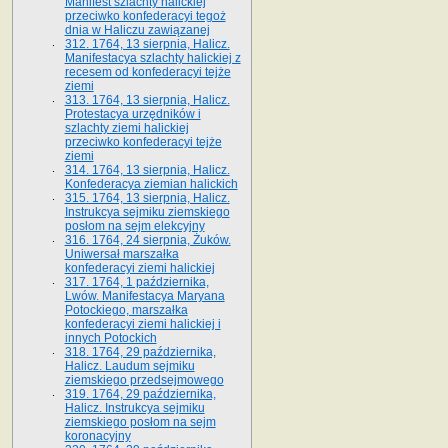
Manifest szlachty halickiej
przeciwko konfederacyi tegoż
dnia w Haliczu zawiązanej
312. 1764, 13 sierpnia, Halicz.
Manifestacya szlachty halickiej z
recesem od konfederacyi tejże
ziemi
313. 1764, 13 sierpnia, Halicz.
Protestacya urzędników i
szlachty ziemi halickiej
przeciwko konfederacyi tejże
ziemi
314. 1764, 13 sierpnia, Halicz.
Konfederacya ziemian halickich
315. 1764, 13 sierpnia, Halicz.
Instrukcya sejmiku ziemskiego
posłom na sejm elekcyjny
316. 1764, 24 sierpnia, Żuków.
Uniwersał marszałka
konfederacyi ziemi halickiej
317. 1764, 1 października,
Lwów. Manifestacya Maryana
Potockiego, marszałka
konfederacyi ziemi halickiej i
innych Potockich
318. 1764, 29 października,
Halicz. Laudum sejmiku
ziemskiego przedsejmowego
319. 1764, 29 października,
Halicz. Instrukcya sejmiku
ziemskiego posłom na sejm
koronacyjny