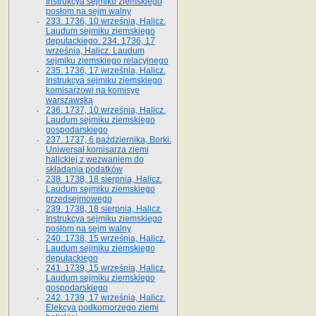
Instrukcya sejmiku ziemskiego
posłom na sejm walny
233. 1736, 10 września, Halicz.
Laudum sejmiku ziemskiego
deputackiego. 234. 1736, 17
września, Halicz. Laudum
sejmiku ziemskiego relacyjnego
235. 1736, 17 września, Halicz.
Instrukcya sejmiku ziemskiego
komisarzowi na komisyę
warszawską
236. 1737, 10 września, Halicz.
Laudum sejmiku ziemskiego
gospodarskiego
237. 1737, 6 października, Borki.
Uniwersał komisarza ziemi
halickiej z wezwaniem do
składania podatków
238. 1738, 18 sierpnia, Halicz.
Laudum sejmiku ziemskiego
przedsejmowego
239. 1738, 18 sierpnia, Halicz.
Instrukcya sejmiku ziemskiego
posłom na sejm walny
240. 1738, 15 września, Halicz.
Laudum sejmiku ziemskiego
deputackiego
241. 1739, 15 września, Halicz.
Laudum sejmiku ziemskiego
gospodarskiego
242. 1739, 17 września, Halicz.
Elekcya podkomorzego ziemi