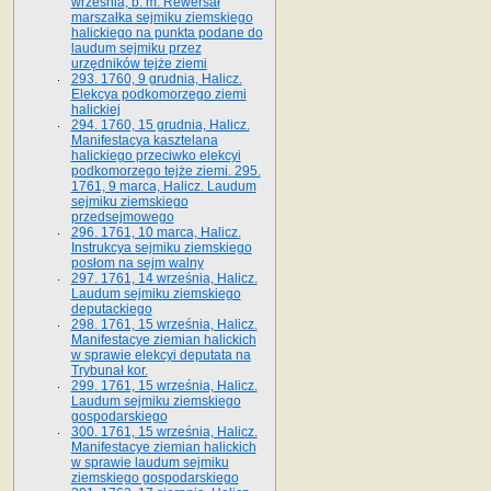
września, b. m. Rewersał
marszałka sejmiku ziemskiego
halickiego na punkta podane do
laudum sejmiku przez
urzędników tejże ziemi
293. 1760, 9 grudnia, Halicz.
Elekcya podkomorzego ziemi
halickiej
294. 1760, 15 grudnia, Halicz.
Manifestacya kasztelana
halickiego przeciwko elekcyi
podkomorzego tejże ziemi. 295.
1761, 9 marca, Halicz. Laudum
sejmiku ziemskiego
przedsejmowego
296. 1761, 10 marca, Halicz.
Instrukcya sejmiku ziemskiego
posłom na sejm walny
297. 1761, 14 września, Halicz.
Laudum sejmiku ziemskiego
deputackiego
298. 1761, 15 września, Halicz.
Manifestacye ziemian halickich
w sprawie elekcyi deputata na
Trybunał kor.
299. 1761, 15 września, Halicz.
Laudum sejmiku ziemskiego
gospodarskiego
300. 1761, 15 września, Halicz.
Manifestacye ziemian halickich
w sprawie laudum sejmiku
ziemskiego gospodarskiego