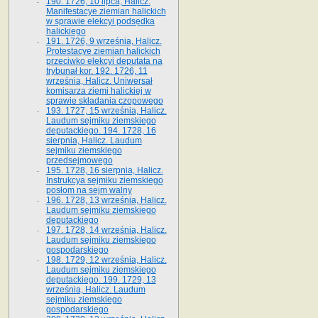
190. 1726, 10 lipca, Halicz.
Manifestacye ziemian halickich
w sprawie elekcyi podsędka
halickiego
191. 1726, 9 września, Halicz.
Protestacye ziemian halickich
przeciwko elekcyi deputata na
trybunał kor. 192. 1726, 11
września, Halicz. Uniwersał
komisarza ziemi halickiej w
sprawie składania czopowego
193. 1727, 15 września, Halicz.
Laudum sejmiku ziemskiego
deputackiego. 194. 1728, 16
sierpnia, Halicz. Laudum
sejmiku ziemskiego
przedsejmowego
195. 1728, 16 sierpnia, Halicz.
Instrukcya sejmiku ziemskiego
posłom na sejm walny
196. 1728, 13 września, Halicz.
Laudum sejmiku ziemskiego
deputackiego
197. 1728, 14 września, Halicz.
Laudum sejmiku ziemskiego
gospodarskiego
198. 1729, 12 września, Halicz.
Laudum sejmiku ziemskiego
deputackiego. 199. 1729, 13
września, Halicz. Laudum
sejmiku ziemskiego
gospodarskiego