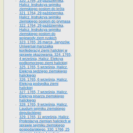
320. 1764, 29 października,
Halicz. Instrukcya sejmiku
ziemskiego posłom do króla
321. 1764, 29 października,
Halicz. Instrukcya sejmiku
ziemskiego posłom do prymasa
322. 1764, 29 października,
Halicz. Instrukcya sejmiku
ziemskiego posłom do
wojewody ziem ruskich
323. 1765, 26 marca, Jaryszów.
Uniwersał marszałka
konfederacyi ziemi halickiej w
sprawie okazowania. 324. 1765,
4 września, Halicz. Elekcya
podkomorzego ziemi halickiej
325. 1765, 5 września, Halicz.
Elekcya sędziego ziemskiego
halickiego
326. 1765, 6 września, Halicz.
Elekcya podsędka ziemi
halickiej
327. 1765, 7 września, Halicz.
Elekcya pisarza ziemskiego
halickiego
328. 1765, 9 września, Halicz.
Laudum sejmiku ziemskiego
deputackiego
329. 1765, 11 września, Halicz.
Protestacya ziemian halickich w
sprawie sejmiku ziemskiego
gospodarskiego. 330. 1766, 25