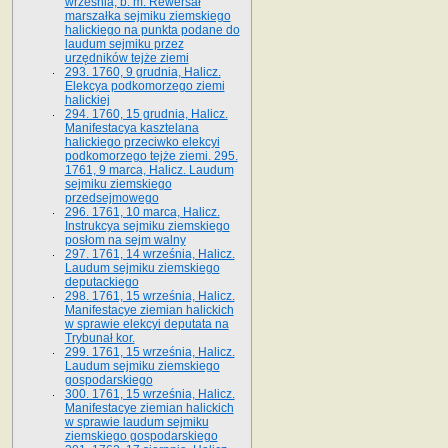
września, b. m. Rewersał
marszałka sejmiku ziemskiego
halickiego na punkta podane do
laudum sejmiku przez
urzędników tejże ziemi
293. 1760, 9 grudnia, Halicz.
Elekcya podkomorzego ziemi
halickiej
294. 1760, 15 grudnia, Halicz.
Manifestacya kasztelana
halickiego przeciwko elekcyi
podkomorzego tejże ziemi. 295.
1761, 9 marca, Halicz. Laudum
sejmiku ziemskiego
przedsejmowego
296. 1761, 10 marca, Halicz.
Instrukcya sejmiku ziemskiego
posłom na sejm walny
297. 1761, 14 września, Halicz.
Laudum sejmiku ziemskiego
deputackiego
298. 1761, 15 września, Halicz.
Manifestacye ziemian halickich
w sprawie elekcyi deputata na
Trybunał kor.
299. 1761, 15 września, Halicz.
Laudum sejmiku ziemskiego
gospodarskiego
300. 1761, 15 września, Halicz.
Manifestacye ziemian halickich
w sprawie laudum sejmiku
ziemskiego gospodarskiego