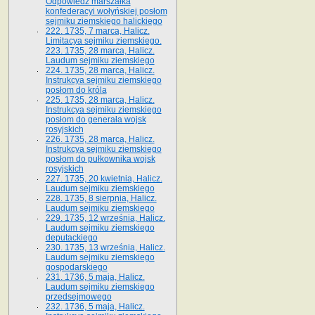
Odpowiedź marszałka
konfederacyi wołyńskiej posłom
sejmiku ziemskiego halickiego
222. 1735, 7 marca, Halicz.
Limitacya sejmiku ziemskiego.
223. 1735, 28 marca, Halicz.
Laudum sejmiku ziemskiego
224. 1735, 28 marca, Halicz.
Instrukcya sejmiku ziemskiego
posłom do króla
225. 1735, 28 marca, Halicz.
Instrukcya sejmiku ziemskiego
posłom do generała wojsk
rosyjskich
226. 1735, 28 marca, Halicz.
Instrukcya sejmiku ziemskiego
posłom do pułkownika wojsk
rosyjskich
227. 1735, 20 kwietnia, Halicz.
Laudum sejmiku ziemskiego
228. 1735, 8 sierpnia, Halicz.
Laudum sejmiku ziemskiego
229. 1735, 12 września, Halicz.
Laudum sejmiku ziemskiego
deputackiego
230. 1735, 13 września, Halicz.
Laudum sejmiku ziemskiego
gospodarskiego
231. 1736, 5 maja, Halicz.
Laudum sejmiku ziemskiego
przedsejmowego
232. 1736, 5 maja, Halicz.