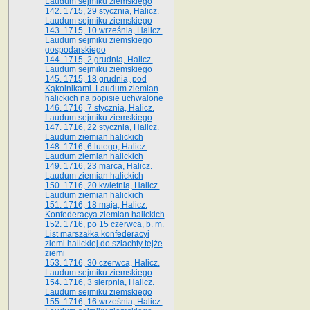
Laudum sejmiku ziemskiego
142. 1715, 29 stycznia, Halicz.
Laudum sejmiku ziemskiego
143. 1715, 10 września, Halicz.
Laudum sejmiku ziemskiego
gospodarskiego
144. 1715, 2 grudnia, Halicz.
Laudum sejmiku ziemskiego
145. 1715, 18 grudnia, pod
Kąkolnikami. Laudum ziemian
halickich na popisie uchwalone
146. 1716, 7 stycznia, Halicz.
Laudum sejmiku ziemskiego
147. 1716, 22 stycznia, Halicz.
Laudum ziemian halickich
148. 1716, 6 lutego, Halicz.
Laudum ziemian halickich
149. 1716, 23 marca, Halicz.
Laudum ziemian halickich
150. 1716, 20 kwietnia, Halicz.
Laudum ziemian halickich
151. 1716, 18 maja, Halicz.
Konfederacya ziemian halickich
152. 1716, po 15 czerwca, b. m.
List marszałka konfederacyi
ziemi halickiej do szlachty tejże
ziemi
153. 1716, 30 czerwca, Halicz.
Laudum sejmiku ziemskiego
154. 1716, 3 sierpnia, Halicz.
Laudum sejmiku ziemskiego
155. 1716, 16 września, Halicz.