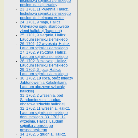
Instrukcya sejmiku ziemskiego
posłom na sejm walny
23. 1701, 11 kwietnia, Halicz.
Instrukcya sejmiku ziemskiego
posłom do hetmana w. kor.
24. 1701, 9 maja, Halicz.
Ordynacya sądu skarbowego
ziemi halickiej (fragment)
25. 1701, 9 sierpnia, Halicz.
Laudum sejmiku ziemskiego
26. 1701, 12 września, Halicz.
Laudum sejmiku ziemskiego
27. 1702, 9 stycznia, Halicz.
Laudum sejmiku ziemskiego
28. 1702, 8 czerwca, Halicz.
Laudum sejmiku ziemskiego
29. 1702, 6 lipca, Halicz.
Laudum sejmiku ziemskiego
30. 1702, 18 lipca, obóz między
Jabłonowem a Kąkolnikami.
Laudum obozowe szlachty
halickiej
31. 1702, 2 września, pod
Sandomierzem. Laudum
obozowe szlachty halickiej
32. 1702, 11 września, Halicz.
Laudum sejmiku ziemskiego
deputackiego. 33. 1702, 12
września, Halicz. Laudum
sejmiku ziemskiego
gospodarskiego
34. 1702, 5 grudnia, Halicz.