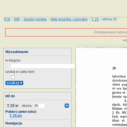
ICM
›
DIR
›
Zasoby polskie
›
Akta grodzkie i ziemskie
›
T. 25
› strona 26
Podstawowym adrese
«
Wyszukiwanie
w książce
szukaj w całej serii
Idź do
strona:
Pobierz pełen tekst
T. 25.txt
Nawigacja