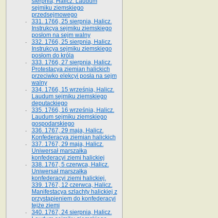
sierpnia, Halicz. Laudum
sejmiku ziemskiego
przedsejmowego
331. 1766, 25 sierpnia, Halicz.
Instrukcya sejmiku ziemskiego
posłom na sejm walny
332. 1766, 25 sierpnia, Halicz.
Instrukcya sejmiku ziemskiego
posłom do króla
333. 1766, 27 sierpnia, Halicz.
Protestacya ziemian halickich
przeciwko elekcyi posła na sejm
walny
334. 1766, 15 września, Halicz.
Laudum sejmiku ziemskiego
deputackiego
335. 1766, 16 września, Halicz.
Laudum sejmiku ziemskiego
gospodarskiego
336. 1767, 29 maja, Halicz.
Konfederacya ziemian halickich
337. 1767, 29 maja, Halicz.
Uniwersał marszałka
konfederacyi ziemi halickiej
338. 1767, 5 czerwca, Halicz.
Uniwersał marszałka
konfederacyi ziemi halickiej.
339. 1767, 12 czerwca, Halicz.
Manifestacya szlachty halickiej z
przystąpieniem do konfederacyi
tejże ziemi
340. 1767, 24 sierpnia, Halicz.