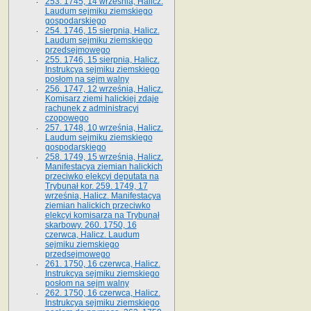
253. 1745, 14 września, Halicz.
Laudum sejmiku ziemskiego
gospodarskiego
254. 1746, 15 sierpnia, Halicz.
Laudum sejmiku ziemskiego
przedsejmowego
255. 1746, 15 sierpnia, Halicz.
Instrukcya sejmiku ziemskiego
posłom na sejm walny
256. 1747, 12 września, Halicz.
Komisarz ziemi halickiej zdaje
rachunek z administracyi
czopowego
257. 1748, 10 września, Halicz.
Laudum sejmiku ziemskiego
gospodarskiego
258. 1749, 15 września, Halicz.
Manifestacya ziemian halickich
przeciwko elekcyi deputata na
Trybunał kor. 259. 1749, 17
września, Halicz. Manifestacya
ziemian halickich przeciwko
elekcyi komisarza na Trybunał
skarbowy. 260. 1750, 16
czerwca, Halicz. Laudum
sejmiku ziemskiego
przedsejmowego
261. 1750, 16 czerwca, Halicz.
Instrukcya sejmiku ziemskiego
posłom na sejm walny
262. 1750, 16 czerwca, Halicz.
Instrukcya sejmiku ziemskiego