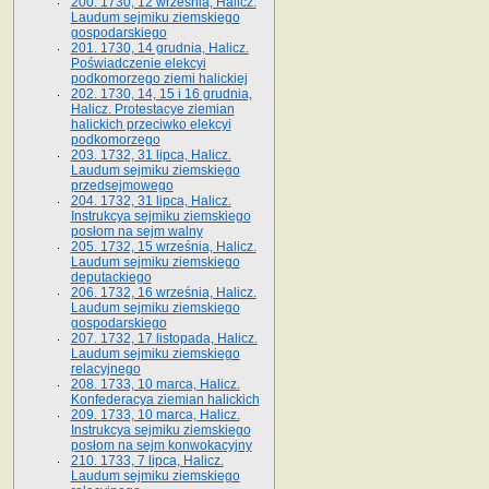
200. 1730, 12 września, Halicz.
Laudum sejmiku ziemskiego
gospodarskiego
201. 1730, 14 grudnia, Halicz.
Poświadczenie elekcyi
podkomorzego ziemi halickiej
202. 1730, 14, 15 i 16 grudnia,
Halicz. Protestacye ziemian
halickich przeciwko elekcyi
podkomorzego
203. 1732, 31 lipca, Halicz.
Laudum sejmiku ziemskiego
przedsejmowego
204. 1732, 31 lipca, Halicz.
Instrukcya sejmiku ziemskiego
posłom na sejm walny
205. 1732, 15 września, Halicz.
Laudum sejmiku ziemskiego
deputackiego
206. 1732, 16 września, Halicz.
Laudum sejmiku ziemskiego
gospodarskiego
207. 1732, 17 listopada, Halicz.
Laudum sejmiku ziemskiego
relacyjnego
208. 1733, 10 marca, Halicz.
Konfederacya ziemian halickich­
209. 1733, 10 marca, Halicz.
Instrukcya sejmiku ziemskiego
posłom na sejm konwokacyjny
210. 1733, 7 lipca, Halicz.
Laudum sejmiku ziemskiego