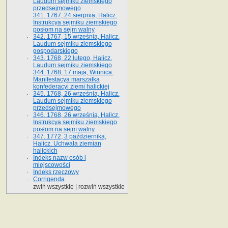
Laudum sejmiku ziemskiego
przedsejmowego
341. 1767, 24 sierpnia, Halicz.
Instrukcya sejmiku ziemskiego
posłom na sejm walny
342. 1767, 15 września, Halicz.
Laudum sejmiku ziemskiego
gospodarskiego
343. 1768, 22 lutego, Halicz.
Laudum sejmiku ziemskiego
344. 1768, 17 maja, Winnica.
Manifestacya marszałka
konfederacyi ziemi halickiej
345. 1768, 26 września, Halicz.
Laudum sejmiku ziemskiego
przedsejmowego
346. 1768, 26 września, Halicz.
Instrukcya sejmiku ziemskiego
posłom na sejm walny
347. 1772, 3 października,
Halicz. Uchwała ziemian
halickich
Indeks nazw osób i
miejscowości
Indeks rzeczowy
Corrigenda
zwiń wszystkie
|
rozwiń wszystkie