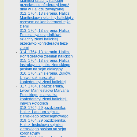
Manifest szlachty halickiej
przeciwko konfederacyi tegoż
dnia w Haliczu zawiązanej
312. 1764, 13 sierpnia, Halicz.
Manifestacya szlachty halickiej z
recesem od konfederacyi tejże
ziemi
313. 1764, 13 sierpnia, Halicz.
Protestacya urzędników i
szlachty ziemi halickiej
przeciwko konfederacyi tejże
ziemi
314. 1764, 13 sierpnia, Halicz.
Konfederacya ziemian halickich
315. 1764, 13 sierpnia, Halicz.
Instrukcya sejmiku ziemskiego
posłom na sejm elekcyjny
316. 1764, 24 sierpnia, Żuków.
Uniwersał marszałka
konfederacyi ziemi halickiej
317. 1764, 1 października,
Lwów. Manifestacya Maryana
Potockiego, marszałka
konfederacyi ziemi halickiej i
innych Potockich
318. 1764, 29 października,
Halicz. Laudum sejmiku
ziemskiego przedsejmowego
319. 1764, 29 października,
Halicz. Instrukcya sejmiku
ziemskiego posłom na sejm
koronacyjny