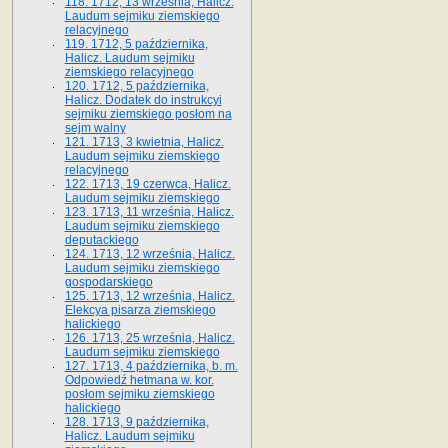
118. 1712, 13 września, Halicz.
Laudum sejmiku ziemskiego
relacyjnego
119. 1712, 5 października,
Halicz. Laudum sejmiku
ziemskiego relacyjnego
120. 1712, 5 października,
Halicz. Dodatek do instrukcyi
sejmiku ziemskiego posłom na
sejm walny
121. 1713, 3 kwietnia, Halicz.
Laudum sejmiku ziemskiego
relacyjnego
122. 1713, 19 czerwca, Halicz.
Laudum sejmiku ziemskiego
123. 1713, 11 września, Halicz.
Laudum sejmiku ziemskiego
deputackiego
124. 1713, 12 września, Halicz.
Laudum sejmiku ziemskiego
gospodarskiego
125. 1713, 12 września, Halicz.
Elekcya pisarza ziemskiego
halickiego
126. 1713, 25 września, Halicz.
Laudum sejmiku ziemskiego
127. 1713, 4 października, b. m.
Odpowiedź hetmana w. kor.
posłom sejmiku ziemskiego
halickiego
128. 1713, 9 października,
Halicz. Laudum sejmiku