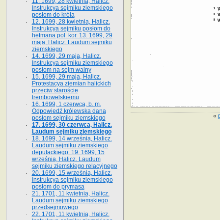
11. 1699, 28 kwietnia, Halicz.
Instrukcya sejmiku ziemskiego
posłom do króla
12. 1699, 28 kwietnia, Halicz.
Instrukcya sejmiku posłom do
hetmana pol. kor. 13. 1699, 29
maja, Halicz. Laudum sejmiku
ziemskiego
14. 1699, 29 maja, Halicz.
Instrukcya sejmiku ziemskiego
posłom na sejm walny
15. 1699, 29 maja, Halicz.
Protestacya ziemian halickich
przeciw staroście
trembowelskiemu
16. 1699, 1 czerwca, b. m.
Odpowiedź królewska dana
«
posłom sejmiku ziemskiego
17. 1699, 30 czerwca, Halicz.
Laudum sejmiku ziemskiego
18. 1699, 14 września, Halicz.
Laudum sejmiku ziemskiego
deputackiego. 19. 1699, 15
września, Halicz. Laudum
sejmiku ziemskiego relacyjnego
20. 1699, 15 września, Halicz.
Instrukcya sejmiku ziemskiego
posłom do prymasa
21. 1701, 11 kwietnia, Halicz.
Laudum sejmiku ziemskiego
przedsejmowego
22. 1701, 11 kwietnia, Halicz.