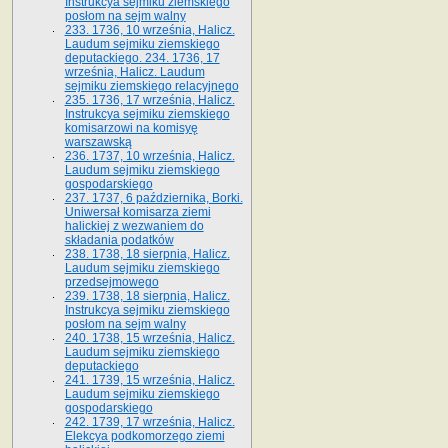
Instrukcya sejmiku ziemskiego
posłom na sejm walny
233. 1736, 10 września, Halicz.
Laudum sejmiku ziemskiego
deputackiego. 234. 1736, 17
września, Halicz. Laudum
sejmiku ziemskiego relacyjnego
235. 1736, 17 września, Halicz.
Instrukcya sejmiku ziemskiego
komisarzowi na komisyę
warszawską
236. 1737, 10 września, Halicz.
Laudum sejmiku ziemskiego
gospodarskiego
237. 1737, 6 października, Borki.
Uniwersał komisarza ziemi
halickiej z wezwaniem do
składania podatków
238. 1738, 18 sierpnia, Halicz.
Laudum sejmiku ziemskiego
przedsejmowego
239. 1738, 18 sierpnia, Halicz.
Instrukcya sejmiku ziemskiego
posłom na sejm walny
240. 1738, 15 września, Halicz.
Laudum sejmiku ziemskiego
deputackiego
241. 1739, 15 września, Halicz.
Laudum sejmiku ziemskiego
gospodarskiego
242. 1739, 17 września, Halicz.
Elekcya podkomorzego ziemi