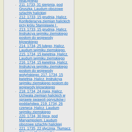
relacyjnego
211. 1733, 31 sierpnia, pod
Gruszką. Laudum obozowe
szlachty halickiej
212. 1733, 15 grudnia, Halicz.
Konfederacya ziemian halickich
przy królu Stanisławie I .
213. 1733, 15 grudnia, Halicz.
Instrukcya sejmiku ziemskiego
posłom do wojewody
kijowskiego
214. 1734, 25 lutego, Halicz.
Laudum sejmiku ziemskiego.
215. 1734, 15 kwietnia, Halicz.
Laudum sejmiku ziemskiego
216. 1734, 15 kwietnia, Halicz.
Instrukcya sejmiku ziemskiego
posłom do wojewody
wołyńskiego. 217. 1734, 15
kwietnia, Halicz. Instrukcya
sejmiku ziemskiego posłom do
wojewody kijowskiego
218. 1734, 24 maja, Halicz.
Uchwała ziemian halickich w
sprawie swawoli opryszków i
poddaństwa. 219. 1734, 26
czerwca, Halicz. Laudum
sejmiku ziemskiego
220. 1734, 30 lipca, pod
Maryampolem. Laudum
obozowe szlachty halickiej
221. 1735, 22 stycznia, Tłumacz.