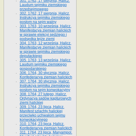
301. 1762, 17 sierpnia, Halicz.
Laudum sejmiku ziemskiego
przedsejmowego
302. 1762, 17 sierpnia, Halicz.
Instrukcya sejmiku ziemskiego
posłom na sejm walny
303. 1763, 10 września, Halicz.
Manifestacya ziemian halickich
w sprawie elekcyi sędziego i
podsędka tejże ziemi
304. 1763, 12 września, Halicz.
Manifestacye ziemian halickich
w sprawie sejmiku ziemskiego
deputackiego
305. 1763, 13 września, Halicz.
Laudum sejmiku ziemskiego
gospodarskiego
306. 1764, 30 stycznia, Halicz.
Konfederacya ziemian halickich
307. 1764, 30 stycznia, Halicz.
Instrukcya sejmiku ziemskiego
posłom na sejm konwokacyjny
308. 1764, 27 lutego, Halicz.
Ordynacya sądów kapturowych
ziemi halickiej
309. 1764, 23 lipca, Halicz.
Manifest szlachty halickiej
przeciwko uchwałom sejmu
konwokacyjnego
310. 1764, 23 lipca, Halicz.
Konfederacya ziemian halickich
311. 1764, 23 lipca, Maryampol.