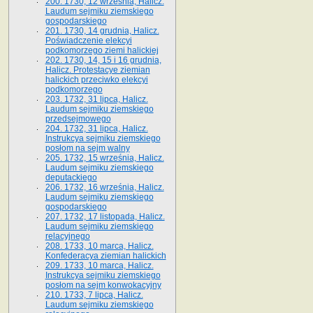
200. 1730, 12 września, Halicz.
Laudum sejmiku ziemskiego
gospodarskiego
201. 1730, 14 grudnia, Halicz.
Poświadczenie elekcyi
podkomorzego ziemi halickiej
202. 1730, 14, 15 i 16 grudnia,
Halicz. Protestacye ziemian
halickich przeciwko elekcyi
podkomorzego
203. 1732, 31 lipca, Halicz.
Laudum sejmiku ziemskiego
przedsejmowego
204. 1732, 31 lipca, Halicz.
Instrukcya sejmiku ziemskiego
posłom na sejm walny
205. 1732, 15 września, Halicz.
Laudum sejmiku ziemskiego
deputackiego
206. 1732, 16 września, Halicz.
Laudum sejmiku ziemskiego
gospodarskiego
207. 1732, 17 listopada, Halicz.
Laudum sejmiku ziemskiego
relacyjnego
208. 1733, 10 marca, Halicz.
Konfederacya ziemian halickich­
209. 1733, 10 marca, Halicz.
Instrukcya sejmiku ziemskiego
posłom na sejm konwokacyjny
210. 1733, 7 lipca, Halicz.
Laudum sejmiku ziemskiego