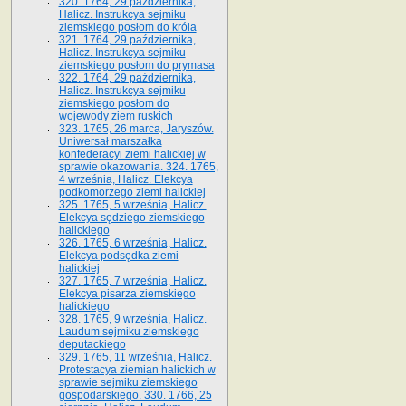
320. 1764, 29 października,
Halicz. Instrukcya sejmiku
ziemskiego posłom do króla
321. 1764, 29 października,
Halicz. Instrukcya sejmiku
ziemskiego posłom do prymasa
322. 1764, 29 października,
Halicz. Instrukcya sejmiku
ziemskiego posłom do
wojewody ziem ruskich
323. 1765, 26 marca, Jaryszów.
Uniwersał marszałka
konfederacyi ziemi halickiej w
sprawie okazowania. 324. 1765,
4 września, Halicz. Elekcya
podkomorzego ziemi halickiej
325. 1765, 5 września, Halicz.
Elekcya sędziego ziemskiego
halickiego
326. 1765, 6 września, Halicz.
Elekcya podsędka ziemi
halickiej
327. 1765, 7 września, Halicz.
Elekcya pisarza ziemskiego
halickiego
328. 1765, 9 września, Halicz.
Laudum sejmiku ziemskiego
deputackiego
329. 1765, 11 września, Halicz.
Protestacya ziemian halickich w
sprawie sejmiku ziemskiego
gospodarskiego. 330. 1766, 25