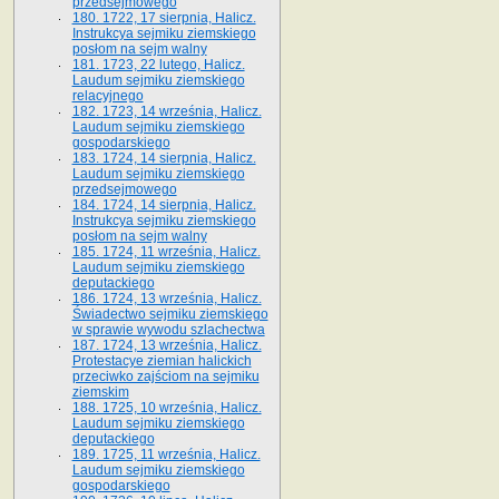
przedsejmowego
180. 1722, 17 sierpnia, Halicz.
Instrukcya sejmiku ziemskiego
posłom na sejm walny
181. 1723, 22 lutego, Halicz.
Laudum sejmiku ziemskiego
relacyjnego
182. 1723, 14 września, Halicz.
Laudum sejmiku ziemskiego
gospodarskiego
183. 1724, 14 sierpnia, Halicz.
Laudum sejmiku ziemskiego
przedsejmowego
184. 1724, 14 sierpnia, Halicz.
Instrukcya sejmiku ziemskiego
posłom na sejm walny
185. 1724, 11 września, Halicz.
Laudum sejmiku ziemskiego
deputackiego
186. 1724, 13 września, Halicz.
Świadectwo sejmiku ziemskiego
w sprawie wywodu szlachectwa
187. 1724, 13 września, Halicz.
Protestacye ziemian halickich
przeciwko zajściom na sejmiku
ziemskim
188. 1725, 10 września, Halicz.
Laudum sejmiku ziemskiego
deputackiego
189. 1725, 11 września, Halicz.
Laudum sejmiku ziemskiego
gospodarskiego