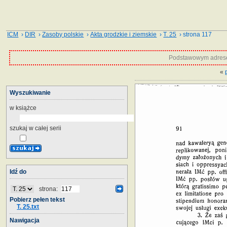
ICM
›
DIR
›
Zasoby polskie
›
Akta grodzkie i ziemskie
›
T. 25
› strona 117
Podstawowym adrese
«
Wyszukiwanie
w książce
szukaj w całej serii
Idź do
strona:
Pobierz pełen tekst
T. 25.txt
Nawigacja