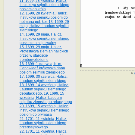
11. 1699, 28 kwietnia, Halicz.
Instrukcya sejmiku ziemskiego
posłom do króla
12. 1699, 28 kwietnia, Halicz.
Instrukcya sejmiku posłom do
hetmana pol. kor. 13. 1699, 29
maja, Halicz. Laudum sejmiku
ziemskiego
14. 1699, 29 maja, Halicz.
Instrukcya sejmiku ziemskiego
posłom na sejm walny
15. 1699, 29 maja, Halicz.
Protestacya ziemian halickich
przeciw staroście
trembowelskiemu
16. 1699, 1 czerwca, b. m.
Odpowiedź królewska dana
posłom sejmiku ziemskiego
«
17. 1699, 30 czerwca, Halicz.
Laudum sejmiku ziemskiego
18. 1699, 14 września, Halicz.
Laudum sejmiku ziemskiego
deputackiego. 19. 1699, 15
września, Halicz. Laudum
sejmiku ziemskiego relacyjnego
20. 1699, 15 września, Halicz.
Instrukcya sejmiku ziemskiego
posłom do prymasa
21. 1701, 11 kwietnia, Halicz.
Laudum sejmiku ziemskiego
przedsejmowego
22. 1701, 11 kwietnia, Halicz.