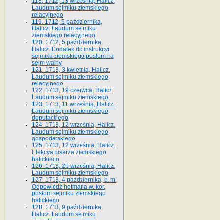
118. 1712, 13 września, Halicz.
Laudum sejmiku ziemskiego
relacyjnego
119. 1712, 5 października,
Halicz. Laudum sejmiku
ziemskiego relacyjnego
120. 1712, 5 października,
Halicz. Dodatek do instrukcyi
sejmiku ziemskiego posłom na
sejm walny
121. 1713, 3 kwietnia, Halicz.
Laudum sejmiku ziemskiego
relacyjnego
122. 1713, 19 czerwca, Halicz.
Laudum sejmiku ziemskiego
123. 1713, 11 września, Halicz.
Laudum sejmiku ziemskiego
deputackiego
124. 1713, 12 września, Halicz.
Laudum sejmiku ziemskiego
gospodarskiego
125. 1713, 12 września, Halicz.
Elekcya pisarza ziemskiego
halickiego
126. 1713, 25 września, Halicz.
Laudum sejmiku ziemskiego
127. 1713, 4 października, b. m.
Odpowiedź hetmana w. kor.
posłom sejmiku ziemskiego
halickiego
128. 1713, 9 października,
Halicz. Laudum sejmiku