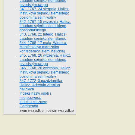
Laudum sejmiku ziemskiego
przedsejmowego
341. 1767, 24 sierpnia, Halicz.
Instrukcya sejmiku ziemskiego
posłom na sejm walny
342. 1767, 15 września, Halicz.
Laudum sejmiku ziemskiego
gospodarskiego
343. 1768, 22 lutego, Halicz.
Laudum sejmiku ziemskiego
344. 1768, 17 maja, Winnica.
Manifestacya marszałka
konfederacyi ziemi halickiej
345. 1768, 26 września, Halicz.
Laudum sejmiku ziemskiego
przedsejmowego
346. 1768, 26 września, Halicz.
Instrukcya sejmiku ziemskiego
posłom na sejm walny
347. 1772, 3 października,
Halicz. Uchwała ziemian
halickich
Indeks nazw osób i
miejscowości
Indeks rzeczowy
Corrigenda
zwiń wszystkie
|
rozwiń wszystkie