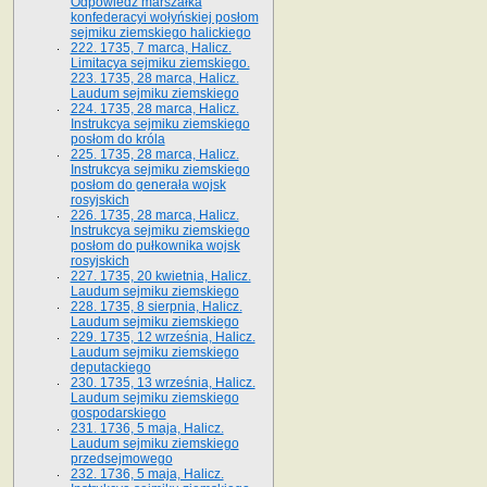
Odpowiedź marszałka
konfederacyi wołyńskiej posłom
sejmiku ziemskiego halickiego
222. 1735, 7 marca, Halicz.
Limitacya sejmiku ziemskiego.
223. 1735, 28 marca, Halicz.
Laudum sejmiku ziemskiego
224. 1735, 28 marca, Halicz.
Instrukcya sejmiku ziemskiego
posłom do króla
225. 1735, 28 marca, Halicz.
Instrukcya sejmiku ziemskiego
posłom do generała wojsk
rosyjskich
226. 1735, 28 marca, Halicz.
Instrukcya sejmiku ziemskiego
posłom do pułkownika wojsk
rosyjskich
227. 1735, 20 kwietnia, Halicz.
Laudum sejmiku ziemskiego
228. 1735, 8 sierpnia, Halicz.
Laudum sejmiku ziemskiego
229. 1735, 12 września, Halicz.
Laudum sejmiku ziemskiego
deputackiego
230. 1735, 13 września, Halicz.
Laudum sejmiku ziemskiego
gospodarskiego
231. 1736, 5 maja, Halicz.
Laudum sejmiku ziemskiego
przedsejmowego
232. 1736, 5 maja, Halicz.