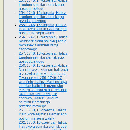
253. 1745, 14 września, Halicz.
Laudum sejmiku ziemskiego
gospodarskiego
254. 1746, 15 sierpnia, Halicz.
Laudum sejmiku ziemskiego
przedsejmowego
255. 1746, 15 sierpnia, Halicz.
Instrukcya sejmiku ziemskiego
posłom na sejm walny
256. 1747, 12 września, Halicz.
Komisarz ziemi halickiej zdaje
rachunek z administracyi
czopowego
257. 1748, 10 września, Halicz.
Laudum sejmiku ziemskiego
gospodarskiego
258. 1749, 15 września, Halicz.
Manifestacya ziemian halickich
przeciwko elekcyi deputata na
Trybunał kor. 259. 1749, 17
września, Halicz. Manifestacya
ziemian halickich przeciwko
elekcyi komisarza na Trybunał
skarbowy. 260. 1750, 16
czerwca, Halicz. Laudum
sejmiku ziemskiego
przedsejmowego
261. 1750, 16 czerwca, Halicz.
Instrukcya sejmiku ziemskiego
posłom na sejm walny
262. 1750, 16 czerwca, Halicz.
Instrukcya sejmiku ziemskiego