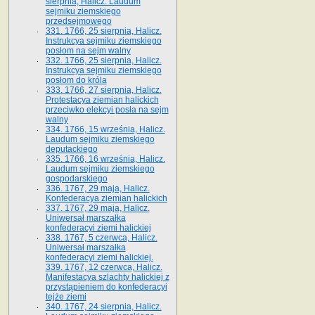
sierpnia, Halicz. Laudum
sejmiku ziemskiego
przedsejmowego
331. 1766, 25 sierpnia, Halicz.
Instrukcya sejmiku ziemskiego
posłom na sejm walny
332. 1766, 25 sierpnia, Halicz.
Instrukcya sejmiku ziemskiego
posłom do króla
333. 1766, 27 sierpnia, Halicz.
Protestacya ziemian halickich
przeciwko elekcyi posła na sejm
walny
334. 1766, 15 września, Halicz.
Laudum sejmiku ziemskiego
deputackiego
335. 1766, 16 września, Halicz.
Laudum sejmiku ziemskiego
gospodarskiego
336. 1767, 29 maja, Halicz.
Konfederacya ziemian halickich
337. 1767, 29 maja, Halicz.
Uniwersał marszałka
konfederacyi ziemi halickiej
338. 1767, 5 czerwca, Halicz.
Uniwersał marszałka
konfederacyi ziemi halickiej.
339. 1767, 12 czerwca, Halicz.
Manifestacya szlachty halickiej z
przystąpieniem do konfederacyi
tejże ziemi
340. 1767, 24 sierpnia, Halicz.