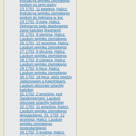
Instrukcya sejmiku ziemskiego
posłom na sejm walny
23. 1701, 11 kwietnia, Halicz.
Instrukcya sejmiku ziemskiego
posłom do hetmana w. kor.
24. 1701, 9 maja, Halicz.
Ordynacya sądu skarbowego
ziemi halickiej (fragment)
25. 1701, 9 sierpnia, Halicz.
Laudum sejmiku ziemskiego
26. 1701, 12 września, Halicz.
Laudum sejmiku ziemskiego
27. 1702, 9 stycznia, Halicz.
Laudum sejmiku ziemskiego
28. 1702, 8 czerwca, Halicz.
Laudum sejmiku ziemskiego
29. 1702, 6 lipca, Halicz.
Laudum sejmiku ziemskiego
30. 1702, 18 lipca, obóz między
Jabłonowem a Kąkolnikami.
Laudum obozowe szlachty
halickiej
31. 1702, 2 września, pod
Sandomierzem. Laudum
obozowe szlachty halickiej
32. 1702, 11 września, Halicz.
Laudum sejmiku ziemskiego
deputackiego. 33. 1702, 12
września, Halicz. Laudum
sejmiku ziemskiego
gospodarskiego
34. 1702, 5 grudnia, Halicz.