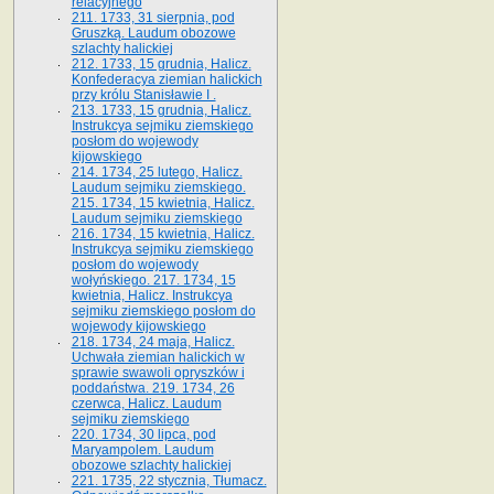
relacyjnego
211. 1733, 31 sierpnia, pod
Gruszką. Laudum obozowe
szlachty halickiej
212. 1733, 15 grudnia, Halicz.
Konfederacya ziemian halickich
przy królu Stanisławie I .
213. 1733, 15 grudnia, Halicz.
Instrukcya sejmiku ziemskiego
posłom do wojewody
kijowskiego
214. 1734, 25 lutego, Halicz.
Laudum sejmiku ziemskiego.
215. 1734, 15 kwietnia, Halicz.
Laudum sejmiku ziemskiego
216. 1734, 15 kwietnia, Halicz.
Instrukcya sejmiku ziemskiego
posłom do wojewody
wołyńskiego. 217. 1734, 15
kwietnia, Halicz. Instrukcya
sejmiku ziemskiego posłom do
wojewody kijowskiego
218. 1734, 24 maja, Halicz.
Uchwała ziemian halickich w
sprawie swawoli opryszków i
poddaństwa. 219. 1734, 26
czerwca, Halicz. Laudum
sejmiku ziemskiego
220. 1734, 30 lipca, pod
Maryampolem. Laudum
obozowe szlachty halickiej
221. 1735, 22 stycznia, Tłumacz.