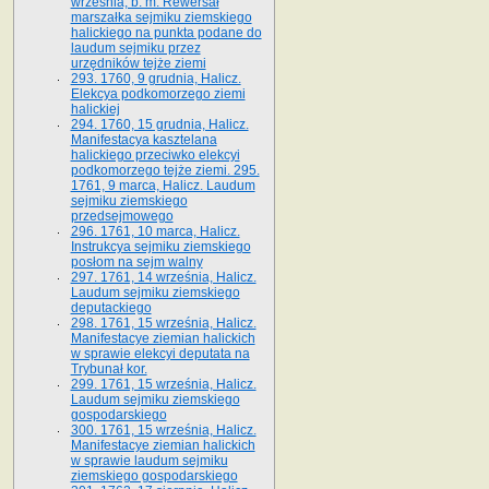
września, b. m. Rewersał
marszałka sejmiku ziemskiego
halickiego na punkta podane do
laudum sejmiku przez
urzędników tejże ziemi
293. 1760, 9 grudnia, Halicz.
Elekcya podkomorzego ziemi
halickiej
294. 1760, 15 grudnia, Halicz.
Manifestacya kasztelana
halickiego przeciwko elekcyi
podkomorzego tejże ziemi. 295.
1761, 9 marca, Halicz. Laudum
sejmiku ziemskiego
przedsejmowego
296. 1761, 10 marca, Halicz.
Instrukcya sejmiku ziemskiego
posłom na sejm walny
297. 1761, 14 września, Halicz.
Laudum sejmiku ziemskiego
deputackiego
298. 1761, 15 września, Halicz.
Manifestacye ziemian halickich
w sprawie elekcyi deputata na
Trybunał kor.
299. 1761, 15 września, Halicz.
Laudum sejmiku ziemskiego
gospodarskiego
300. 1761, 15 września, Halicz.
Manifestacye ziemian halickich
w sprawie laudum sejmiku
ziemskiego gospodarskiego