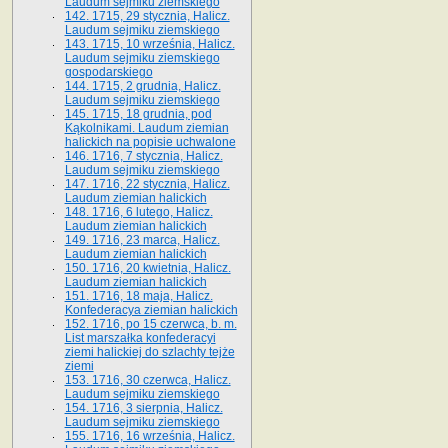
Laudum sejmiku ziemskiego
142. 1715, 29 stycznia, Halicz.
Laudum sejmiku ziemskiego
143. 1715, 10 września, Halicz.
Laudum sejmiku ziemskiego
gospodarskiego
144. 1715, 2 grudnia, Halicz.
Laudum sejmiku ziemskiego
145. 1715, 18 grudnia, pod
Kąkolnikami. Laudum ziemian
halickich na popisie uchwalone
146. 1716, 7 stycznia, Halicz.
Laudum sejmiku ziemskiego
147. 1716, 22 stycznia, Halicz.
Laudum ziemian halickich
148. 1716, 6 lutego, Halicz.
Laudum ziemian halickich
149. 1716, 23 marca, Halicz.
Laudum ziemian halickich
150. 1716, 20 kwietnia, Halicz.
Laudum ziemian halickich
151. 1716, 18 maja, Halicz.
Konfederacya ziemian halickich
152. 1716, po 15 czerwca, b. m.
List marszałka konfederacyi
ziemi halickiej do szlachty tejże
ziemi
153. 1716, 30 czerwca, Halicz.
Laudum sejmiku ziemskiego
154. 1716, 3 sierpnia, Halicz.
Laudum sejmiku ziemskiego
155. 1716, 16 września, Halicz.