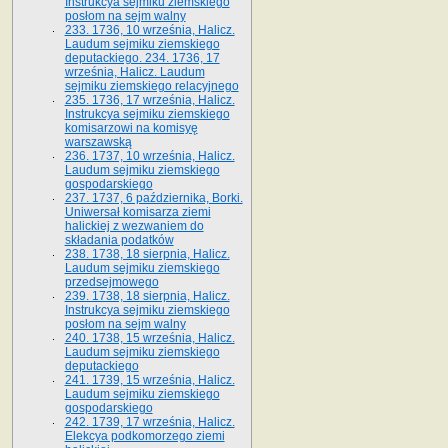
Instrukcya sejmiku ziemskiego
posłom na sejm walny
233. 1736, 10 września, Halicz.
Laudum sejmiku ziemskiego
deputackiego. 234. 1736, 17
września, Halicz. Laudum
sejmiku ziemskiego relacyjnego
235. 1736, 17 września, Halicz.
Instrukcya sejmiku ziemskiego
komisarzowi na komisyę
warszawską
236. 1737, 10 września, Halicz.
Laudum sejmiku ziemskiego
gospodarskiego
237. 1737, 6 października, Borki.
Uniwersał komisarza ziemi
halickiej z wezwaniem do
składania podatków
238. 1738, 18 sierpnia, Halicz.
Laudum sejmiku ziemskiego
przedsejmowego
239. 1738, 18 sierpnia, Halicz.
Instrukcya sejmiku ziemskiego
posłom na sejm walny
240. 1738, 15 września, Halicz.
Laudum sejmiku ziemskiego
deputackiego
241. 1739, 15 września, Halicz.
Laudum sejmiku ziemskiego
gospodarskiego
242. 1739, 17 września, Halicz.
Elekcya podkomorzego ziemi