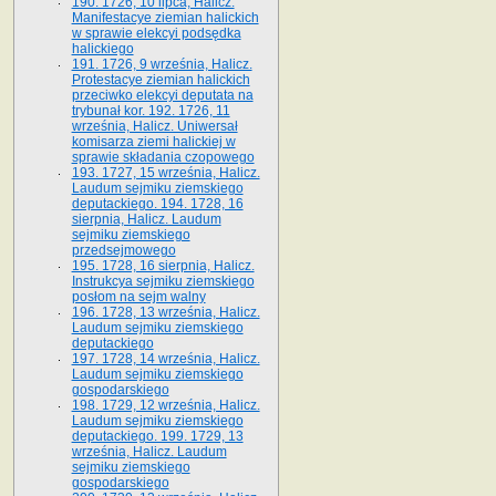
190. 1726, 10 lipca, Halicz.
Manifestacye ziemian halickich
w sprawie elekcyi podsędka
halickiego
191. 1726, 9 września, Halicz.
Protestacye ziemian halickich
przeciwko elekcyi deputata na
trybunał kor. 192. 1726, 11
września, Halicz. Uniwersał
komisarza ziemi halickiej w
sprawie składania czopowego
193. 1727, 15 września, Halicz.
Laudum sejmiku ziemskiego
deputackiego. 194. 1728, 16
sierpnia, Halicz. Laudum
sejmiku ziemskiego
przedsejmowego
195. 1728, 16 sierpnia, Halicz.
Instrukcya sejmiku ziemskiego
posłom na sejm walny
196. 1728, 13 września, Halicz.
Laudum sejmiku ziemskiego
deputackiego
197. 1728, 14 września, Halicz.
Laudum sejmiku ziemskiego
gospodarskiego
198. 1729, 12 września, Halicz.
Laudum sejmiku ziemskiego
deputackiego. 199. 1729, 13
września, Halicz. Laudum
sejmiku ziemskiego
gospodarskiego