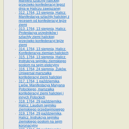
Manifest szlachty halickiej
przeciwko konfederacyi tegoż
dnia w Haliczu zawiązanej
312. 1764, 13 sierpnia, Halicz.
Manifestacya szlachty halickiej z
recesem od konfederacyi tejże
ziemi
313. 1764, 13 sierpnia, Halicz.
Protestacya urzędników i
szlachty ziemi halickiej
przeciwko konfederacyi tejże
ziemi
314. 1764, 13 sierpnia, Halicz.
Konfederacya ziemian halickich
315. 1764, 13 sierpnia, Halicz.
Instrukcya sejmiku ziemskiego
posłom na sejm elekcyjny
316. 1764, 24 sierpnia, Żuków.
Uniwersał marszałka
konfederacyi ziemi halickiej
317. 1764, 1 października,
Lwów. Manifestacya Maryana
Potockiego, marszałka
konfederacyi ziemi halickiej i
innych Potockich
318. 1764, 29 października,
Halicz. Laudum sejmiku
ziemskiego przedsejmowego
319. 1764, 29 października,
Halicz. Instrukcya sejmiku
ziemskiego posłom na sejm
koronacyjny