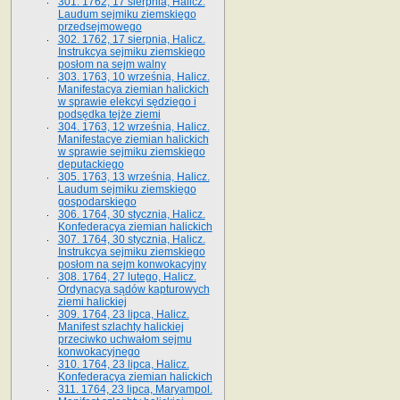
301. 1762, 17 sierpnia, Halicz.
Laudum sejmiku ziemskiego
przedsejmowego
302. 1762, 17 sierpnia, Halicz.
Instrukcya sejmiku ziemskiego
posłom na sejm walny
303. 1763, 10 września, Halicz.
Manifestacya ziemian halickich
w sprawie elekcyi sędziego i
podsędka tejże ziemi
304. 1763, 12 września, Halicz.
Manifestacye ziemian halickich
w sprawie sejmiku ziemskiego
deputackiego
305. 1763, 13 września, Halicz.
Laudum sejmiku ziemskiego
gospodarskiego
306. 1764, 30 stycznia, Halicz.
Konfederacya ziemian halickich
307. 1764, 30 stycznia, Halicz.
Instrukcya sejmiku ziemskiego
posłom na sejm konwokacyjny
308. 1764, 27 lutego, Halicz.
Ordynacya sądów kapturowych
ziemi halickiej
309. 1764, 23 lipca, Halicz.
Manifest szlachty halickiej
przeciwko uchwałom sejmu
konwokacyjnego
310. 1764, 23 lipca, Halicz.
Konfederacya ziemian halickich
311. 1764, 23 lipca, Maryampol.