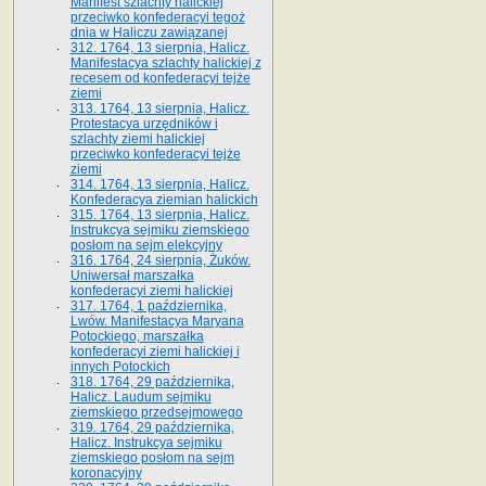
Manifest szlachty halickiej
przeciwko konfederacyi tegoż
dnia w Haliczu zawiązanej
312. 1764, 13 sierpnia, Halicz.
Manifestacya szlachty halickiej z
recesem od konfederacyi tejże
ziemi
313. 1764, 13 sierpnia, Halicz.
Protestacya urzędników i
szlachty ziemi halickiej
przeciwko konfederacyi tejże
ziemi
314. 1764, 13 sierpnia, Halicz.
Konfederacya ziemian halickich
315. 1764, 13 sierpnia, Halicz.
Instrukcya sejmiku ziemskiego
posłom na sejm elekcyjny
316. 1764, 24 sierpnia, Żuków.
Uniwersał marszałka
konfederacyi ziemi halickiej
317. 1764, 1 października,
Lwów. Manifestacya Maryana
Potockiego, marszałka
konfederacyi ziemi halickiej i
innych Potockich
318. 1764, 29 października,
Halicz. Laudum sejmiku
ziemskiego przedsejmowego
319. 1764, 29 października,
Halicz. Instrukcya sejmiku
ziemskiego posłom na sejm
koronacyjny