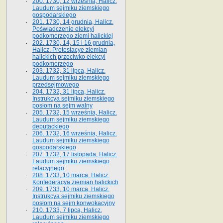
200. 1730, 12 września, Halicz.
Laudum sejmiku ziemskiego
gospodarskiego
201. 1730, 14 grudnia, Halicz.
Poświadczenie elekcyi
podkomorzego ziemi halickiej
202. 1730, 14, 15 i 16 grudnia,
Halicz. Protestacye ziemian
halickich przeciwko elekcyi
podkomorzego
203. 1732, 31 lipca, Halicz.
Laudum sejmiku ziemskiego
przedsejmowego
204. 1732, 31 lipca, Halicz.
Instrukcya sejmiku ziemskiego
posłom na sejm walny
205. 1732, 15 września, Halicz.
Laudum sejmiku ziemskiego
deputackiego
206. 1732, 16 września, Halicz.
Laudum sejmiku ziemskiego
gospodarskiego
207. 1732, 17 listopada, Halicz.
Laudum sejmiku ziemskiego
relacyjnego
208. 1733, 10 marca, Halicz.
Konfederacya ziemian halickich­
209. 1733, 10 marca, Halicz.
Instrukcya sejmiku ziemskiego
posłom na sejm konwokacyjny
210. 1733, 7 lipca, Halicz.
Laudum sejmiku ziemskiego