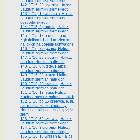
Laudum sejmiku ziemskiego
142. 1715, 29 stycznia, Halicz.
Laudum sejmiku ziemskiego
143. 1715, 10 września, Halicz.
Laudum sejmiku ziemskiego
gospodarskiego
144. 1715, 2 grudnia, Halicz.
Laudum sejmiku ziemskiego
145. 1715, 18 grudnia, pod
Kąkolnikami. Laudum ziemian
halickich na popisie uchwalone
146. 1716, 7 stycznia, Halicz.
Laudum sejmiku ziemskiego
147. 1716, 22 stycznia, Halicz.
Laudum ziemian halickich
148. 1716, 6 lutego, Halicz.
Laudum ziemian halickich
149. 1716, 23 marca, Halicz.
Laudum ziemian halickich
150. 1716, 20 kwietnia, Halicz.
Laudum ziemian halickich
151. 1716, 18 maja, Halicz.
Konfederacya ziemian halickich
152. 1716, po 15 czerwca, b. m.
List marszałka konfederacyi
ziemi halickiej do szlachty tejże
ziemi
153. 1716, 30 czerwca, Halicz.
Laudum sejmiku ziemskiego
154. 1716, 3 sierpnia, Halicz.
Laudum sejmiku ziemskiego
155. 1716, 16 września, Halicz.