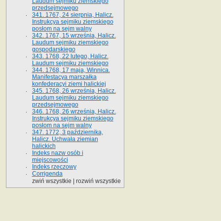
Laudum sejmiku ziemskiego
przedsejmowego
341. 1767, 24 sierpnia, Halicz.
Instrukcya sejmiku ziemskiego
posłom na sejm walny
342. 1767, 15 września, Halicz.
Laudum sejmiku ziemskiego
gospodarskiego
343. 1768, 22 lutego, Halicz.
Laudum sejmiku ziemskiego
344. 1768, 17 maja, Winnica.
Manifestacya marszałka
konfederacyi ziemi halickiej
345. 1768, 26 września, Halicz.
Laudum sejmiku ziemskiego
przedsejmowego
346. 1768, 26 września, Halicz.
Instrukcya sejmiku ziemskiego
posłom na sejm walny
347. 1772, 3 października,
Halicz. Uchwała ziemian
halickich
Indeks nazw osób i
miejscowości
Indeks rzeczowy
Corrigenda
zwiń wszystkie
|
rozwiń wszystkie