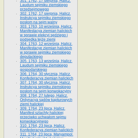
301. 1762, 17 sierpnia, Halicz.
Laudum sejmiku ziemskiego
przedsejmowego
302. 1762, 17 sierpnia, Halicz.
Instrukcya sejmiku ziemskiego
posłom na sejm walny
303. 1763, 10 września, Halicz.
Manifestacya ziemian halickich
w sprawie elekcyi sędziego i
podsędka tejże ziemi
304. 1763, 12 września, Halicz.
Manifestacye ziemian halickich
w sprawie sejmiku ziemskiego
deputackiego
305. 1763, 13 września, Halicz.
Laudum sejmiku ziemskiego
gospodarskiego
306. 1764, 30 stycznia, Halicz.
Konfederacya ziemian halickich
307. 1764, 30 stycznia, Halicz.
Instrukcya sejmiku ziemskiego
posłom na sejm konwokacyjny
308. 1764, 27 lutego, Halicz.
Ordynacya sądów kapturowych
ziemi halickiej
309. 1764, 23 lipca, Halicz.
Manifest szlachty halickiej
przeciwko uchwałom sejmu
konwokacyjnego
310. 1764, 23 lipca, Halicz.
Konfederacya ziemian halickich
311. 1764, 23 lipca, Maryampol.