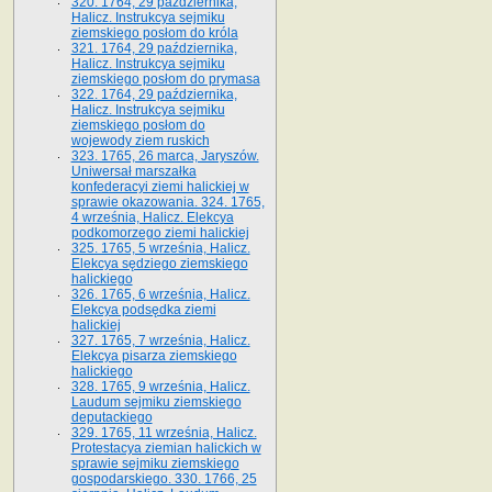
320. 1764, 29 października,
Halicz. Instrukcya sejmiku
ziemskiego posłom do króla
321. 1764, 29 października,
Halicz. Instrukcya sejmiku
ziemskiego posłom do prymasa
322. 1764, 29 października,
Halicz. Instrukcya sejmiku
ziemskiego posłom do
wojewody ziem ruskich
323. 1765, 26 marca, Jaryszów.
Uniwersał marszałka
konfederacyi ziemi halickiej w
sprawie okazowania. 324. 1765,
4 września, Halicz. Elekcya
podkomorzego ziemi halickiej
325. 1765, 5 września, Halicz.
Elekcya sędziego ziemskiego
halickiego
326. 1765, 6 września, Halicz.
Elekcya podsędka ziemi
halickiej
327. 1765, 7 września, Halicz.
Elekcya pisarza ziemskiego
halickiego
328. 1765, 9 września, Halicz.
Laudum sejmiku ziemskiego
deputackiego
329. 1765, 11 września, Halicz.
Protestacya ziemian halickich w
sprawie sejmiku ziemskiego
gospodarskiego. 330. 1766, 25