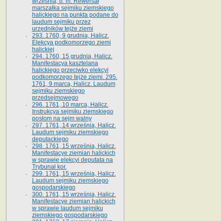
września, b. m. Rewersał
marszałka sejmiku ziemskiego
halickiego na punkta podane do
laudum sejmiku przez
urzędników tejże ziemi
293. 1760, 9 grudnia, Halicz.
Elekcya podkomorzego ziemi
halickiej
294. 1760, 15 grudnia, Halicz.
Manifestacya kasztelana
halickiego przeciwko elekcyi
podkomorzego tejże ziemi. 295.
1761, 9 marca, Halicz. Laudum
sejmiku ziemskiego
przedsejmowego
296. 1761, 10 marca, Halicz.
Instrukcya sejmiku ziemskiego
posłom na sejm walny
297. 1761, 14 września, Halicz.
Laudum sejmiku ziemskiego
deputackiego
298. 1761, 15 września, Halicz.
Manifestacye ziemian halickich
w sprawie elekcyi deputata na
Trybunał kor.
299. 1761, 15 września, Halicz.
Laudum sejmiku ziemskiego
gospodarskiego
300. 1761, 15 września, Halicz.
Manifestacye ziemian halickich
w sprawie laudum sejmiku
ziemskiego gospodarskiego