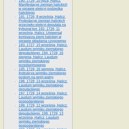
190. 1726, 10 lipca, Halicz.
Manifestacye ziemian halickich
w sprawie elekcyi podsędka
halickiego
191. 1726, 9 września, Halicz.
Protestacye ziemian halickich
przeciwko elekcyi deputata na
trybunał kor. 192. 1726, 11
września, Halicz. Uniwersał
komisarza ziemi halickiej w
sprawie składania czopowego
193. 1727, 15 września, Halicz.
Laudum sejmiku ziemskiego
deputackiego. 194. 1728, 16
sierpnia, Halicz. Laudum
sejmiku ziemskiego
przedsejmowego
195. 1728, 16 sierpnia, Halicz.
Instrukcya sejmiku ziemskiego
posłom na sejm walny
196. 1728, 13 września, Halicz.
Laudum sejmiku ziemskiego
deputackiego
197. 1728, 14 września, Halicz.
Laudum sejmiku ziemskiego
gospodarskiego
198. 1729, 12 września, Halicz.
Laudum sejmiku ziemskiego
deputackiego. 199. 1729, 13
września, Halicz. Laudum
sejmiku ziemskiego
gospodarskiego