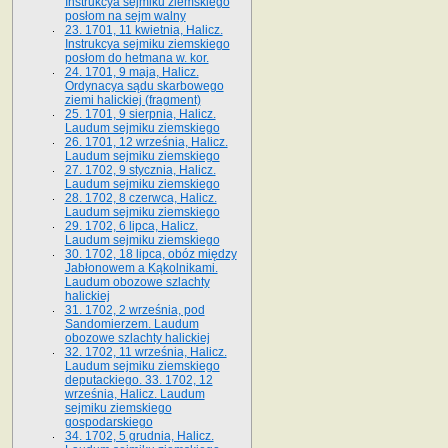
Instrukcya sejmiku ziemskiego
posłom na sejm walny
23. 1701, 11 kwietnia, Halicz.
Instrukcya sejmiku ziemskiego
posłom do hetmana w. kor.
24. 1701, 9 maja, Halicz.
Ordynacya sądu skarbowego
ziemi halickiej (fragment)
25. 1701, 9 sierpnia, Halicz.
Laudum sejmiku ziemskiego
26. 1701, 12 września, Halicz.
Laudum sejmiku ziemskiego
27. 1702, 9 stycznia, Halicz.
Laudum sejmiku ziemskiego
28. 1702, 8 czerwca, Halicz.
Laudum sejmiku ziemskiego
29. 1702, 6 lipca, Halicz.
Laudum sejmiku ziemskiego
30. 1702, 18 lipca, obóz między
Jabłonowem a Kąkolnikami.
Laudum obozowe szlachty
halickiej
31. 1702, 2 września, pod
Sandomierzem. Laudum
obozowe szlachty halickiej
32. 1702, 11 września, Halicz.
Laudum sejmiku ziemskiego
deputackiego. 33. 1702, 12
września, Halicz. Laudum
sejmiku ziemskiego
gospodarskiego
34. 1702, 5 grudnia, Halicz.