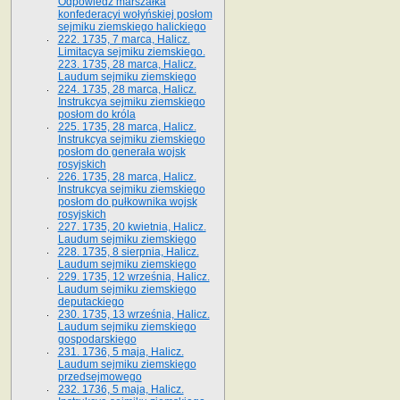
Odpowiedź marszałka
konfederacyi wołyńskiej posłom
sejmiku ziemskiego halickiego
222. 1735, 7 marca, Halicz.
Limitacya sejmiku ziemskiego.
223. 1735, 28 marca, Halicz.
Laudum sejmiku ziemskiego
224. 1735, 28 marca, Halicz.
Instrukcya sejmiku ziemskiego
posłom do króla
225. 1735, 28 marca, Halicz.
Instrukcya sejmiku ziemskiego
posłom do generała wojsk
rosyjskich
226. 1735, 28 marca, Halicz.
Instrukcya sejmiku ziemskiego
posłom do pułkownika wojsk
rosyjskich
227. 1735, 20 kwietnia, Halicz.
Laudum sejmiku ziemskiego
228. 1735, 8 sierpnia, Halicz.
Laudum sejmiku ziemskiego
229. 1735, 12 września, Halicz.
Laudum sejmiku ziemskiego
deputackiego
230. 1735, 13 września, Halicz.
Laudum sejmiku ziemskiego
gospodarskiego
231. 1736, 5 maja, Halicz.
Laudum sejmiku ziemskiego
przedsejmowego
232. 1736, 5 maja, Halicz.