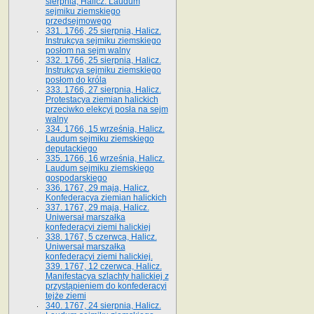
sierpnia, Halicz. Laudum
sejmiku ziemskiego
przedsejmowego
331. 1766, 25 sierpnia, Halicz.
Instrukcya sejmiku ziemskiego
posłom na sejm walny
332. 1766, 25 sierpnia, Halicz.
Instrukcya sejmiku ziemskiego
posłom do króla
333. 1766, 27 sierpnia, Halicz.
Protestacya ziemian halickich
przeciwko elekcyi posła na sejm
walny
334. 1766, 15 września, Halicz.
Laudum sejmiku ziemskiego
deputackiego
335. 1766, 16 września, Halicz.
Laudum sejmiku ziemskiego
gospodarskiego
336. 1767, 29 maja, Halicz.
Konfederacya ziemian halickich
337. 1767, 29 maja, Halicz.
Uniwersał marszałka
konfederacyi ziemi halickiej
338. 1767, 5 czerwca, Halicz.
Uniwersał marszałka
konfederacyi ziemi halickiej.
339. 1767, 12 czerwca, Halicz.
Manifestacya szlachty halickiej z
przystąpieniem do konfederacyi
tejże ziemi
340. 1767, 24 sierpnia, Halicz.