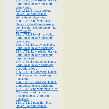
118. 1712, 13 września, Halicz.
Laudum sejmiku ziemskiego
relacyjnego
119. 1712, 5 października,
Halicz. Laudum sejmiku
ziemskiego relacyjnego
120. 1712, 5 października,
Halicz. Dodatek do instrukcyi
sejmiku ziemskiego posłom na
sejm walny
121. 1713, 3 kwietnia, Halicz.
Laudum sejmiku ziemskiego
relacyjnego
122. 1713, 19 czerwca, Halicz.
Laudum sejmiku ziemskiego
123. 1713, 11 września, Halicz.
Laudum sejmiku ziemskiego
deputackiego
124. 1713, 12 września, Halicz.
Laudum sejmiku ziemskiego
gospodarskiego
125. 1713, 12 września, Halicz.
Elekcya pisarza ziemskiego
halickiego
126. 1713, 25 września, Halicz.
Laudum sejmiku ziemskiego
127. 1713, 4 października, b. m.
Odpowiedź hetmana w. kor.
posłom sejmiku ziemskiego
halickiego
128. 1713, 9 października,
Halicz. Laudum sejmiku