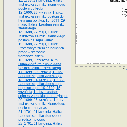
11. 1699, 28 kwietnia, Halicz.
Instrukcya sejmiku ziemskiego
posłom do króla
12. 1699, 28 kwietnia, Halicz.
Instrukcya sejmiku posłom do
hetmana pol. kor. 13. 1699, 29
maja, Halicz. Laudum sejmiku
ziemskiego
14. 1699, 29 maja, Halicz.
Instrukcya sejmiku ziemskiego
posłom na sejm walny
15. 1699, 29 maja, Halicz.
Protestacya ziemian halickich
przeciw staroście
trembowelskiemu
16. 1699, 1 czerwca, b. m.
Odpowiedź królewska dana
posłom sejmiku ziemskiego
«
17. 1699, 30 czerwca, Halicz.
Laudum sejmiku ziemskiego
18. 1699, 14 września, Halicz.
Laudum sejmiku ziemskiego
deputackiego. 19. 1699, 15
września, Halicz. Laudum
sejmiku ziemskiego relacyjnego
20. 1699, 15 września, Halicz.
Instrukcya sejmiku ziemskiego
posłom do prymasa
21. 1701, 11 kwietnia, Halicz.
Laudum sejmiku ziemskiego
przedsejmowego
22. 1701, 11 kwietnia, Halicz.