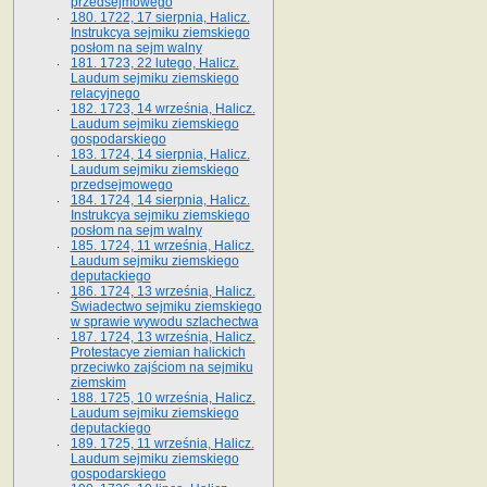
przedsejmowego
180. 1722, 17 sierpnia, Halicz.
Instrukcya sejmiku ziemskiego
posłom na sejm walny
181. 1723, 22 lutego, Halicz.
Laudum sejmiku ziemskiego
relacyjnego
182. 1723, 14 września, Halicz.
Laudum sejmiku ziemskiego
gospodarskiego
183. 1724, 14 sierpnia, Halicz.
Laudum sejmiku ziemskiego
przedsejmowego
184. 1724, 14 sierpnia, Halicz.
Instrukcya sejmiku ziemskiego
posłom na sejm walny
185. 1724, 11 września, Halicz.
Laudum sejmiku ziemskiego
deputackiego
186. 1724, 13 września, Halicz.
Świadectwo sejmiku ziemskiego
w sprawie wywodu szlachectwa
187. 1724, 13 września, Halicz.
Protestacye ziemian halickich
przeciwko zajściom na sejmiku
ziemskim
188. 1725, 10 września, Halicz.
Laudum sejmiku ziemskiego
deputackiego
189. 1725, 11 września, Halicz.
Laudum sejmiku ziemskiego
gospodarskiego