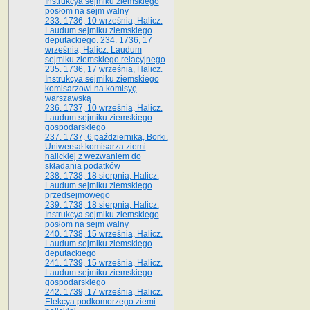
Instrukcya sejmiku ziemskiego
posłom na sejm walny
233. 1736, 10 września, Halicz.
Laudum sejmiku ziemskiego
deputackiego. 234. 1736, 17
września, Halicz. Laudum
sejmiku ziemskiego relacyjnego
235. 1736, 17 września, Halicz.
Instrukcya sejmiku ziemskiego
komisarzowi na komisyę
warszawską
236. 1737, 10 września, Halicz.
Laudum sejmiku ziemskiego
gospodarskiego
237. 1737, 6 października, Borki.
Uniwersał komisarza ziemi
halickiej z wezwaniem do
składania podatków
238. 1738, 18 sierpnia, Halicz.
Laudum sejmiku ziemskiego
przedsejmowego
239. 1738, 18 sierpnia, Halicz.
Instrukcya sejmiku ziemskiego
posłom na sejm walny
240. 1738, 15 września, Halicz.
Laudum sejmiku ziemskiego
deputackiego
241. 1739, 15 września, Halicz.
Laudum sejmiku ziemskiego
gospodarskiego
242. 1739, 17 września, Halicz.
Elekcya podkomorzego ziemi