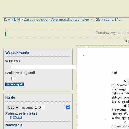
ICM
›
DIR
›
Zasoby polskie
›
Akta grodzkie i ziemskie
›
T. 25
› strona 146
Podstawowym adrese
«
Wyszukiwanie
w książce
szukaj w całej serii
Idź do
strona:
Pobierz pełen tekst
T. 25.txt
Nawigacja