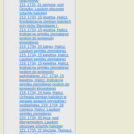
relacyjnego
211. 1733, 31 sierpnia, pod
Gruszką. Laudum obozowe
szlachty halickiej
212. 1733, 15 grudnia, Halicz.
Konfederacya ziemian halickich
przy królu Stanisławie I .
213. 1733, 15 grudnia, Halicz.
Instrukcya sejmiku ziemskiego
posłom do wojewody
kijowskiego
214. 1734, 25 lutego, Halicz.
Laudum sejmiku ziemskiego.
215. 1734, 15 kwietnia, Halicz.
Laudum sejmiku ziemskiego
216. 1734, 15 kwietnia, Halicz.
Instrukcya sejmiku ziemskiego
posłom do wojewody
wołyńskiego. 217. 1734, 15
kwietnia, Halicz. Instrukcya
sejmiku ziemskiego posłom do
wojewody kijowskiego
218. 1734, 24 maja, Halicz.
Uchwała ziemian halickich w
sprawie swawoli opryszków i
poddaństwa. 219. 1734, 26
czerwca, Halicz. Laudum
sejmiku ziemskiego
220. 1734, 30 lipca, pod
Maryampolem. Laudum
obozowe szlachty halickiej
221. 1735, 22 stycznia, Tłumacz.