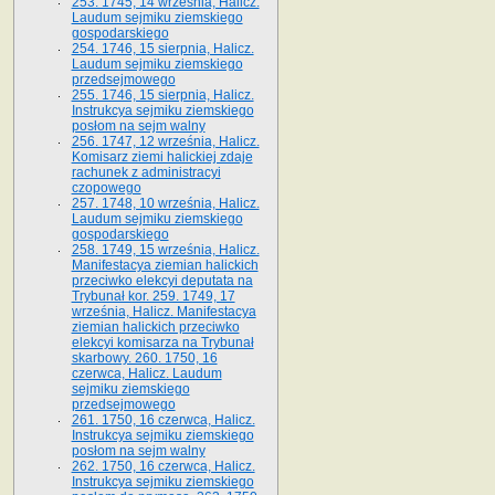
253. 1745, 14 września, Halicz.
Laudum sejmiku ziemskiego
gospodarskiego
254. 1746, 15 sierpnia, Halicz.
Laudum sejmiku ziemskiego
przedsejmowego
255. 1746, 15 sierpnia, Halicz.
Instrukcya sejmiku ziemskiego
posłom na sejm walny
256. 1747, 12 września, Halicz.
Komisarz ziemi halickiej zdaje
rachunek z administracyi
czopowego
257. 1748, 10 września, Halicz.
Laudum sejmiku ziemskiego
gospodarskiego
258. 1749, 15 września, Halicz.
Manifestacya ziemian halickich
przeciwko elekcyi deputata na
Trybunał kor. 259. 1749, 17
września, Halicz. Manifestacya
ziemian halickich przeciwko
elekcyi komisarza na Trybunał
skarbowy. 260. 1750, 16
czerwca, Halicz. Laudum
sejmiku ziemskiego
przedsejmowego
261. 1750, 16 czerwca, Halicz.
Instrukcya sejmiku ziemskiego
posłom na sejm walny
262. 1750, 16 czerwca, Halicz.
Instrukcya sejmiku ziemskiego