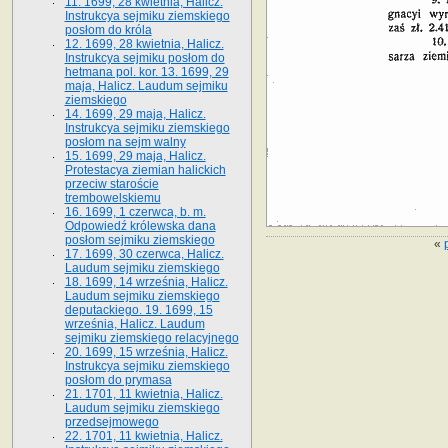
11. 1699, 28 kwietnia, Halicz.
Instrukcya sejmiku ziemskiego
posłom do króla
12. 1699, 28 kwietnia, Halicz.
Instrukcya sejmiku posłom do
hetmana pol. kor. 13. 1699, 29
maja, Halicz. Laudum sejmiku
ziemskiego
14. 1699, 29 maja, Halicz.
Instrukcya sejmiku ziemskiego
posłom na sejm walny
15. 1699, 29 maja, Halicz.
Protestacya ziemian halickich
przeciw staroście
trembowelskiemu
16. 1699, 1 czerwca, b. m.
Odpowiedź królewska dana
posłom sejmiku ziemskiego
«
17. 1699, 30 czerwca, Halicz.
Laudum sejmiku ziemskiego
18. 1699, 14 września, Halicz.
Laudum sejmiku ziemskiego
deputackiego. 19. 1699, 15
września, Halicz. Laudum
sejmiku ziemskiego relacyjnego
20. 1699, 15 września, Halicz.
Instrukcya sejmiku ziemskiego
posłom do prymasa
21. 1701, 11 kwietnia, Halicz.
Laudum sejmiku ziemskiego
przedsejmowego
22. 1701, 11 kwietnia, Halicz.