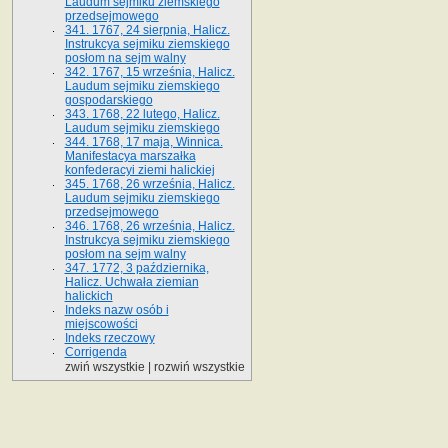
Laudum sejmiku ziemskiego
przedsejmowego
341. 1767, 24 sierpnia, Halicz.
Instrukcya sejmiku ziemskiego
posłom na sejm walny
342. 1767, 15 września, Halicz.
Laudum sejmiku ziemskiego
gospodarskiego
343. 1768, 22 lutego, Halicz.
Laudum sejmiku ziemskiego
344. 1768, 17 maja, Winnica.
Manifestacya marszałka
konfederacyi ziemi halickiej
345. 1768, 26 września, Halicz.
Laudum sejmiku ziemskiego
przedsejmowego
346. 1768, 26 września, Halicz.
Instrukcya sejmiku ziemskiego
posłom na sejm walny
347. 1772, 3 października,
Halicz. Uchwała ziemian
halickich
Indeks nazw osób i
miejscowości
Indeks rzeczowy
Corrigenda
zwiń wszystkie
|
rozwiń wszystkie