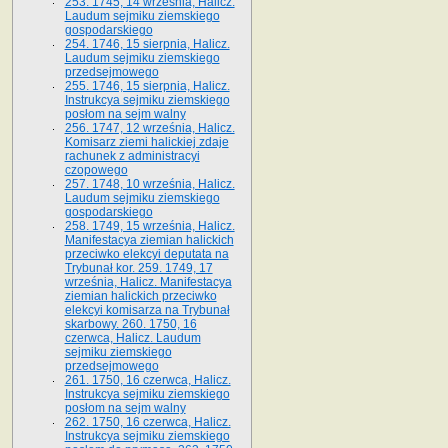
253. 1745, 14 września, Halicz.
Laudum sejmiku ziemskiego
gospodarskiego
254. 1746, 15 sierpnia, Halicz.
Laudum sejmiku ziemskiego
przedsejmowego
255. 1746, 15 sierpnia, Halicz.
Instrukcya sejmiku ziemskiego
posłom na sejm walny
256. 1747, 12 września, Halicz.
Komisarz ziemi halickiej zdaje
rachunek z administracyi
czopowego
257. 1748, 10 września, Halicz.
Laudum sejmiku ziemskiego
gospodarskiego
258. 1749, 15 września, Halicz.
Manifestacya ziemian halickich
przeciwko elekcyi deputata na
Trybunał kor. 259. 1749, 17
września, Halicz. Manifestacya
ziemian halickich przeciwko
elekcyi komisarza na Trybunał
skarbowy. 260. 1750, 16
czerwca, Halicz. Laudum
sejmiku ziemskiego
przedsejmowego
261. 1750, 16 czerwca, Halicz.
Instrukcya sejmiku ziemskiego
posłom na sejm walny
262. 1750, 16 czerwca, Halicz.
Instrukcya sejmiku ziemskiego