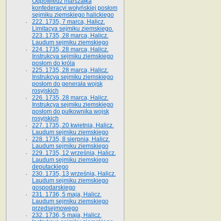
Odpowiedź marszałka
konfederacyi wołyńskiej posłom
sejmiku ziemskiego halickiego
222. 1735, 7 marca, Halicz.
Limitacya sejmiku ziemskiego.
223. 1735, 28 marca, Halicz.
Laudum sejmiku ziemskiego
224. 1735, 28 marca, Halicz.
Instrukcya sejmiku ziemskiego
posłom do króla
225. 1735, 28 marca, Halicz.
Instrukcya sejmiku ziemskiego
posłom do generała wojsk
rosyjskich
226. 1735, 28 marca, Halicz.
Instrukcya sejmiku ziemskiego
posłom do pułkownika wojsk
rosyjskich
227. 1735, 20 kwietnia, Halicz.
Laudum sejmiku ziemskiego
228. 1735, 8 sierpnia, Halicz.
Laudum sejmiku ziemskiego
229. 1735, 12 września, Halicz.
Laudum sejmiku ziemskiego
deputackiego
230. 1735, 13 września, Halicz.
Laudum sejmiku ziemskiego
gospodarskiego
231. 1736, 5 maja, Halicz.
Laudum sejmiku ziemskiego
przedsejmowego
232. 1736, 5 maja, Halicz.