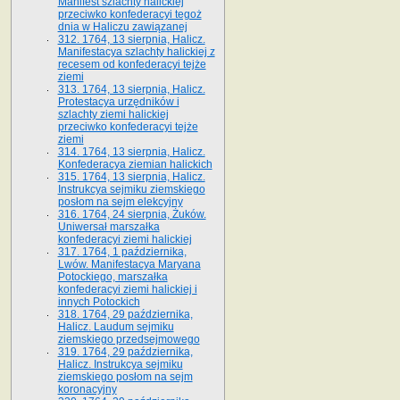
Manifest szlachty halickiej
przeciwko konfederacyi tegoż
dnia w Haliczu zawiązanej
312. 1764, 13 sierpnia, Halicz.
Manifestacya szlachty halickiej z
recesem od konfederacyi tejże
ziemi
313. 1764, 13 sierpnia, Halicz.
Protestacya urzędników i
szlachty ziemi halickiej
przeciwko konfederacyi tejże
ziemi
314. 1764, 13 sierpnia, Halicz.
Konfederacya ziemian halickich
315. 1764, 13 sierpnia, Halicz.
Instrukcya sejmiku ziemskiego
posłom na sejm elekcyjny
316. 1764, 24 sierpnia, Żuków.
Uniwersał marszałka
konfederacyi ziemi halickiej
317. 1764, 1 października,
Lwów. Manifestacya Maryana
Potockiego, marszałka
konfederacyi ziemi halickiej i
innych Potockich
318. 1764, 29 października,
Halicz. Laudum sejmiku
ziemskiego przedsejmowego
319. 1764, 29 października,
Halicz. Instrukcya sejmiku
ziemskiego posłom na sejm
koronacyjny