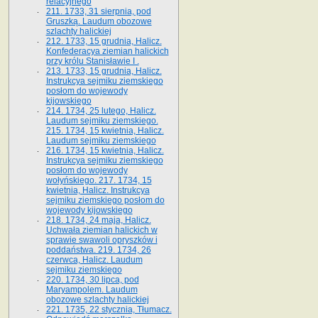
relacyjnego
211. 1733, 31 sierpnia, pod
Gruszką. Laudum obozowe
szlachty halickiej
212. 1733, 15 grudnia, Halicz.
Konfederacya ziemian halickich
przy królu Stanisławie I .
213. 1733, 15 grudnia, Halicz.
Instrukcya sejmiku ziemskiego
posłom do wojewody
kijowskiego
214. 1734, 25 lutego, Halicz.
Laudum sejmiku ziemskiego.
215. 1734, 15 kwietnia, Halicz.
Laudum sejmiku ziemskiego
216. 1734, 15 kwietnia, Halicz.
Instrukcya sejmiku ziemskiego
posłom do wojewody
wołyńskiego. 217. 1734, 15
kwietnia, Halicz. Instrukcya
sejmiku ziemskiego posłom do
wojewody kijowskiego
218. 1734, 24 maja, Halicz.
Uchwała ziemian halickich w
sprawie swawoli opryszków i
poddaństwa. 219. 1734, 26
czerwca, Halicz. Laudum
sejmiku ziemskiego
220. 1734, 30 lipca, pod
Maryampolem. Laudum
obozowe szlachty halickiej
221. 1735, 22 stycznia, Tłumacz.