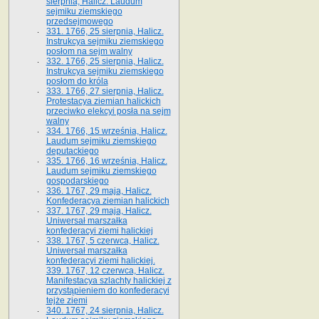
sierpnia, Halicz. Laudum
sejmiku ziemskiego
przedsejmowego
331. 1766, 25 sierpnia, Halicz.
Instrukcya sejmiku ziemskiego
posłom na sejm walny
332. 1766, 25 sierpnia, Halicz.
Instrukcya sejmiku ziemskiego
posłom do króla
333. 1766, 27 sierpnia, Halicz.
Protestacya ziemian halickich
przeciwko elekcyi posła na sejm
walny
334. 1766, 15 września, Halicz.
Laudum sejmiku ziemskiego
deputackiego
335. 1766, 16 września, Halicz.
Laudum sejmiku ziemskiego
gospodarskiego
336. 1767, 29 maja, Halicz.
Konfederacya ziemian halickich
337. 1767, 29 maja, Halicz.
Uniwersał marszałka
konfederacyi ziemi halickiej
338. 1767, 5 czerwca, Halicz.
Uniwersał marszałka
konfederacyi ziemi halickiej.
339. 1767, 12 czerwca, Halicz.
Manifestacya szlachty halickiej z
przystąpieniem do konfederacyi
tejże ziemi
340. 1767, 24 sierpnia, Halicz.