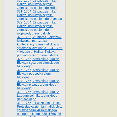
320. 1764, 29 października,
Halicz. Instrukcya sejmiku
ziemskiego posłom do króla
321. 1764, 29 października,
Halicz. Instrukcya sejmiku
ziemskiego posłom do prymasa
322. 1764, 29 października,
Halicz. Instrukcya sejmiku
ziemskiego posłom do
wojewody ziem ruskich
323. 1765, 26 marca, Jaryszów.
Uniwersał marszałka
konfederacyi ziemi halickiej w
sprawie okazowania. 324. 1765,
4 września, Halicz. Elekcya
podkomorzego ziemi halickiej
325. 1765, 5 września, Halicz.
Elekcya sędziego ziemskiego
halickiego
326. 1765, 6 września, Halicz.
Elekcya podsędka ziemi
halickiej
327. 1765, 7 września, Halicz.
Elekcya pisarza ziemskiego
halickiego
328. 1765, 9 września, Halicz.
Laudum sejmiku ziemskiego
deputackiego
329. 1765, 11 września, Halicz.
Protestacya ziemian halickich w
sprawie sejmiku ziemskiego
gospodarskiego. 330. 1766, 25