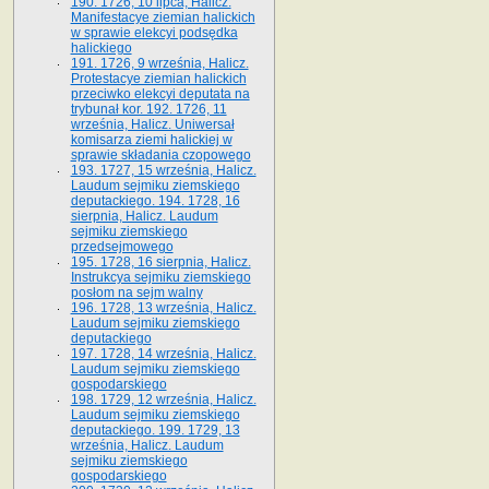
190. 1726, 10 lipca, Halicz.
Manifestacye ziemian halickich
w sprawie elekcyi podsędka
halickiego
191. 1726, 9 września, Halicz.
Protestacye ziemian halickich
przeciwko elekcyi deputata na
trybunał kor. 192. 1726, 11
września, Halicz. Uniwersał
komisarza ziemi halickiej w
sprawie składania czopowego
193. 1727, 15 września, Halicz.
Laudum sejmiku ziemskiego
deputackiego. 194. 1728, 16
sierpnia, Halicz. Laudum
sejmiku ziemskiego
przedsejmowego
195. 1728, 16 sierpnia, Halicz.
Instrukcya sejmiku ziemskiego
posłom na sejm walny
196. 1728, 13 września, Halicz.
Laudum sejmiku ziemskiego
deputackiego
197. 1728, 14 września, Halicz.
Laudum sejmiku ziemskiego
gospodarskiego
198. 1729, 12 września, Halicz.
Laudum sejmiku ziemskiego
deputackiego. 199. 1729, 13
września, Halicz. Laudum
sejmiku ziemskiego
gospodarskiego