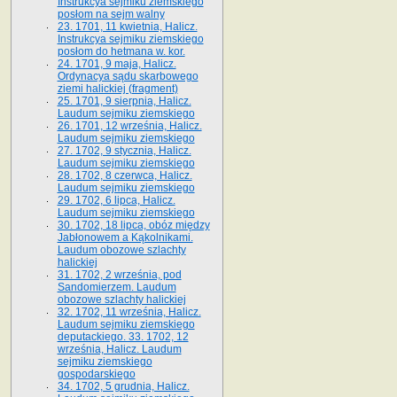
Instrukcya sejmiku ziemskiego
posłom na sejm walny
23. 1701, 11 kwietnia, Halicz.
Instrukcya sejmiku ziemskiego
posłom do hetmana w. kor.
24. 1701, 9 maja, Halicz.
Ordynacya sądu skarbowego
ziemi halickiej (fragment)
25. 1701, 9 sierpnia, Halicz.
Laudum sejmiku ziemskiego
26. 1701, 12 września, Halicz.
Laudum sejmiku ziemskiego
27. 1702, 9 stycznia, Halicz.
Laudum sejmiku ziemskiego
28. 1702, 8 czerwca, Halicz.
Laudum sejmiku ziemskiego
29. 1702, 6 lipca, Halicz.
Laudum sejmiku ziemskiego
30. 1702, 18 lipca, obóz między
Jabłonowem a Kąkolnikami.
Laudum obozowe szlachty
halickiej
31. 1702, 2 września, pod
Sandomierzem. Laudum
obozowe szlachty halickiej
32. 1702, 11 września, Halicz.
Laudum sejmiku ziemskiego
deputackiego. 33. 1702, 12
września, Halicz. Laudum
sejmiku ziemskiego
gospodarskiego
34. 1702, 5 grudnia, Halicz.