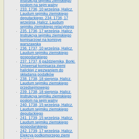
Instrukcya sejmiku ziemskiego
posłom na sejm walny
233. 1736, 10 września, Halicz.
Laudum sejmiku ziemskiego
deputackiego. 234. 1736, 17
września, Halicz. Laudum
sejmiku ziemskiego relacyjnego
235. 1736, 17 września, Halicz.
Instrukcya sejmiku ziemskiego
komisarzowi na komisyę
warszawską
236. 1737, 10 września, Halicz.
Laudum sejmiku ziemskiego
gospodarskiego
237. 1737, 6 października, Borki.
Uniwersał komisarza ziemi
halickiej z wezwaniem do
składania podatków
238. 1738, 18 sierpnia, Halicz.
Laudum sejmiku ziemskiego
przedsejmowego
239. 1738, 18 sierpnia, Halicz.
Instrukcya sejmiku ziemskiego
posłom na sejm walny
240. 1738, 15 września, Halicz.
Laudum sejmiku ziemskiego
deputackiego
241. 1739, 15 września, Halicz.
Laudum sejmiku ziemskiego
gospodarskiego
242. 1739, 17 września, Halicz.
Elekcya podkomorzego ziemi