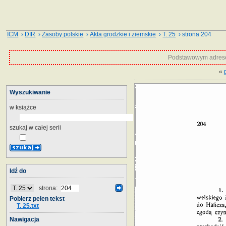
ICM
›
DIR
›
Zasoby polskie
›
Akta grodzkie i ziemskie
›
T. 25
› strona 204
Podstawowym adrese
«
Wyszukiwanie
w książce
szukaj w całej serii
Idź do
strona:
Pobierz pełen tekst
T. 25.txt
Nawigacja