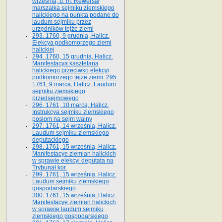
września, b. m. Rewersał
marszałka sejmiku ziemskiego
halickiego na punkta podane do
laudum sejmiku przez
urzędników tejże ziemi
293. 1760, 9 grudnia, Halicz.
Elekcya podkomorzego ziemi
halickiej
294. 1760, 15 grudnia, Halicz.
Manifestacya kasztelana
halickiego przeciwko elekcyi
podkomorzego tejże ziemi. 295.
1761, 9 marca, Halicz. Laudum
sejmiku ziemskiego
przedsejmowego
296. 1761, 10 marca, Halicz.
Instrukcya sejmiku ziemskiego
posłom na sejm walny
297. 1761, 14 września, Halicz.
Laudum sejmiku ziemskiego
deputackiego
298. 1761, 15 września, Halicz.
Manifestacye ziemian halickich
w sprawie elekcyi deputata na
Trybunał kor.
299. 1761, 15 września, Halicz.
Laudum sejmiku ziemskiego
gospodarskiego
300. 1761, 15 września, Halicz.
Manifestacye ziemian halickich
w sprawie laudum sejmiku
ziemskiego gospodarskiego