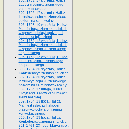
301. 1762, 17 sierpnia, Halicz.
Laudum sejmiku ziemskiego
przedsejmowego
302. 1762, 17 sierpnia, Halicz.
Instrukcya sejmiku ziemskiego
posłom na sejm walny
303. 1763, 10 września, Halicz.
Manifestacya ziemian halickich
w sprawie elekcyi sędziego i
podsędka tejże ziemi
304. 1763, 12 września, Halicz.
Manifestacye ziemian halickich
w sprawie sejmiku ziemskiego
deputackiego
305. 1763, 13 września, Halicz.
Laudum sejmiku ziemskiego
gospodarskiego
306. 1764, 30 stycznia, Halicz.
Konfederacya ziemian halickich
307. 1764, 30 stycznia, Halicz.
Instrukcya sejmiku ziemskiego
posłom na sejm konwokacyjny
308. 1764, 27 lutego, Halicz.
Ordynacya sądów kapturowych
ziemi halickiej
309. 1764, 23 lipca, Halicz.
Manifest szlachty halickiej
przeciwko uchwałom sejmu
konwokacyjnego
310. 1764, 23 lipca, Halicz.
Konfederacya ziemian halickich
311. 1764, 23 lipca, Maryampol.