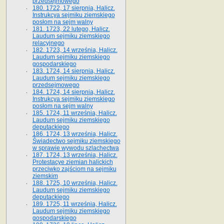
przedsejmowego
180. 1722, 17 sierpnia, Halicz.
Instrukcya sejmiku ziemskiego
posłom na sejm walny
181. 1723, 22 lutego, Halicz.
Laudum sejmiku ziemskiego
relacyjnego
182. 1723, 14 września, Halicz.
Laudum sejmiku ziemskiego
gospodarskiego
183. 1724, 14 sierpnia, Halicz.
Laudum sejmiku ziemskiego
przedsejmowego
184. 1724, 14 sierpnia, Halicz.
Instrukcya sejmiku ziemskiego
posłom na sejm walny
185. 1724, 11 września, Halicz.
Laudum sejmiku ziemskiego
deputackiego
186. 1724, 13 września, Halicz.
Świadectwo sejmiku ziemskiego
w sprawie wywodu szlachectwa
187. 1724, 13 września, Halicz.
Protestacye ziemian halickich
przeciwko zajściom na sejmiku
ziemskim
188. 1725, 10 września, Halicz.
Laudum sejmiku ziemskiego
deputackiego
189. 1725, 11 września, Halicz.
Laudum sejmiku ziemskiego
gospodarskiego