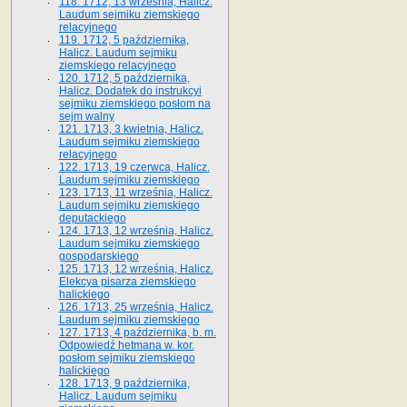
118. 1712, 13 września, Halicz.
Laudum sejmiku ziemskiego
relacyjnego
119. 1712, 5 października,
Halicz. Laudum sejmiku
ziemskiego relacyjnego
120. 1712, 5 października,
Halicz. Dodatek do instrukcyi
sejmiku ziemskiego posłom na
sejm walny
121. 1713, 3 kwietnia, Halicz.
Laudum sejmiku ziemskiego
relacyjnego
122. 1713, 19 czerwca, Halicz.
Laudum sejmiku ziemskiego
123. 1713, 11 września, Halicz.
Laudum sejmiku ziemskiego
deputackiego
124. 1713, 12 września, Halicz.
Laudum sejmiku ziemskiego
gospodarskiego
125. 1713, 12 września, Halicz.
Elekcya pisarza ziemskiego
halickiego
126. 1713, 25 września, Halicz.
Laudum sejmiku ziemskiego
127. 1713, 4 października, b. m.
Odpowiedź hetmana w. kor.
posłom sejmiku ziemskiego
halickiego
128. 1713, 9 października,
Halicz. Laudum sejmiku