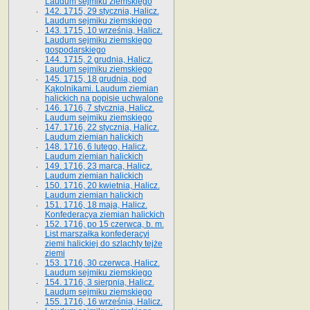
Laudum sejmiku ziemskiego
142. 1715, 29 stycznia, Halicz.
Laudum sejmiku ziemskiego
143. 1715, 10 września, Halicz.
Laudum sejmiku ziemskiego
gospodarskiego
144. 1715, 2 grudnia, Halicz.
Laudum sejmiku ziemskiego
145. 1715, 18 grudnia, pod
Kąkolnikami. Laudum ziemian
halickich na popisie uchwalone
146. 1716, 7 stycznia, Halicz.
Laudum sejmiku ziemskiego
147. 1716, 22 stycznia, Halicz.
Laudum ziemian halickich
148. 1716, 6 lutego, Halicz.
Laudum ziemian halickich
149. 1716, 23 marca, Halicz.
Laudum ziemian halickich
150. 1716, 20 kwietnia, Halicz.
Laudum ziemian halickich
151. 1716, 18 maja, Halicz.
Konfederacya ziemian halickich
152. 1716, po 15 czerwca, b. m.
List marszałka konfederacyi
ziemi halickiej do szlachty tejże
ziemi
153. 1716, 30 czerwca, Halicz.
Laudum sejmiku ziemskiego
154. 1716, 3 sierpnia, Halicz.
Laudum sejmiku ziemskiego
155. 1716, 16 września, Halicz.