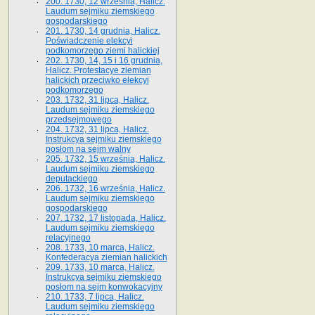
200. 1730, 12 września, Halicz.
Laudum sejmiku ziemskiego
gospodarskiego
201. 1730, 14 grudnia, Halicz.
Poświadczenie elekcyi
podkomorzego ziemi halickiej
202. 1730, 14, 15 i 16 grudnia,
Halicz. Protestacye ziemian
halickich przeciwko elekcyi
podkomorzego
203. 1732, 31 lipca, Halicz.
Laudum sejmiku ziemskiego
przedsejmowego
204. 1732, 31 lipca, Halicz.
Instrukcya sejmiku ziemskiego
posłom na sejm walny
205. 1732, 15 września, Halicz.
Laudum sejmiku ziemskiego
deputackiego
206. 1732, 16 września, Halicz.
Laudum sejmiku ziemskiego
gospodarskiego
207. 1732, 17 listopada, Halicz.
Laudum sejmiku ziemskiego
relacyjnego
208. 1733, 10 marca, Halicz.
Konfederacya ziemian halickich­
209. 1733, 10 marca, Halicz.
Instrukcya sejmiku ziemskiego
posłom na sejm konwokacyjny
210. 1733, 7 lipca, Halicz.
Laudum sejmiku ziemskiego