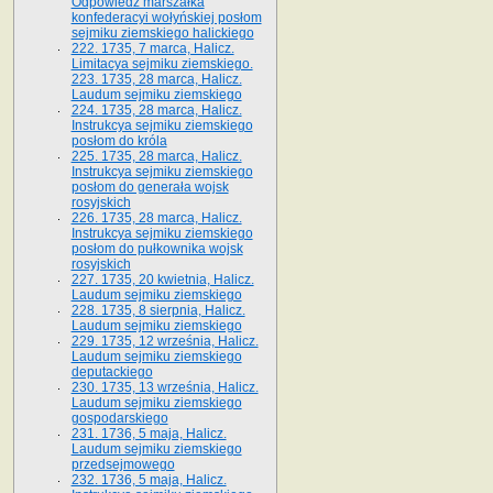
Odpowiedź marszałka
konfederacyi wołyńskiej posłom
sejmiku ziemskiego halickiego
222. 1735, 7 marca, Halicz.
Limitacya sejmiku ziemskiego.
223. 1735, 28 marca, Halicz.
Laudum sejmiku ziemskiego
224. 1735, 28 marca, Halicz.
Instrukcya sejmiku ziemskiego
posłom do króla
225. 1735, 28 marca, Halicz.
Instrukcya sejmiku ziemskiego
posłom do generała wojsk
rosyjskich
226. 1735, 28 marca, Halicz.
Instrukcya sejmiku ziemskiego
posłom do pułkownika wojsk
rosyjskich
227. 1735, 20 kwietnia, Halicz.
Laudum sejmiku ziemskiego
228. 1735, 8 sierpnia, Halicz.
Laudum sejmiku ziemskiego
229. 1735, 12 września, Halicz.
Laudum sejmiku ziemskiego
deputackiego
230. 1735, 13 września, Halicz.
Laudum sejmiku ziemskiego
gospodarskiego
231. 1736, 5 maja, Halicz.
Laudum sejmiku ziemskiego
przedsejmowego
232. 1736, 5 maja, Halicz.