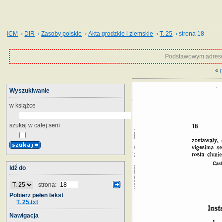
ICM
›
DIR
›
Zasoby polskie
›
Akta grodzkie i ziemskie
›
T. 25
› strona 18
Podstawowym adrese
«
Wyszukiwanie
w książce
szukaj w całej serii
Idź do
strona:
Pobierz pełen tekst
T. 25.txt
Nawigacja