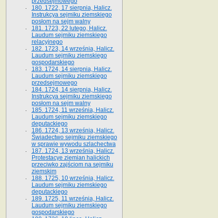
przedsejmowego
180. 1722, 17 sierpnia, Halicz.
Instrukcya sejmiku ziemskiego
posłom na sejm walny
181. 1723, 22 lutego, Halicz.
Laudum sejmiku ziemskiego
relacyjnego
182. 1723, 14 września, Halicz.
Laudum sejmiku ziemskiego
gospodarskiego
183. 1724, 14 sierpnia, Halicz.
Laudum sejmiku ziemskiego
przedsejmowego
184. 1724, 14 sierpnia, Halicz.
Instrukcya sejmiku ziemskiego
posłom na sejm walny
185. 1724, 11 września, Halicz.
Laudum sejmiku ziemskiego
deputackiego
186. 1724, 13 września, Halicz.
Świadectwo sejmiku ziemskiego
w sprawie wywodu szlachectwa
187. 1724, 13 września, Halicz.
Protestacye ziemian halickich
przeciwko zajściom na sejmiku
ziemskim
188. 1725, 10 września, Halicz.
Laudum sejmiku ziemskiego
deputackiego
189. 1725, 11 września, Halicz.
Laudum sejmiku ziemskiego
gospodarskiego