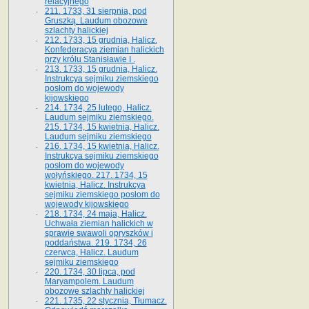
relacyjnego
211. 1733, 31 sierpnia, pod
Gruszką. Laudum obozowe
szlachty halickiej
212. 1733, 15 grudnia, Halicz.
Konfederacya ziemian halickich
przy królu Stanisławie I .
213. 1733, 15 grudnia, Halicz.
Instrukcya sejmiku ziemskiego
posłom do wojewody
kijowskiego
214. 1734, 25 lutego, Halicz.
Laudum sejmiku ziemskiego.
215. 1734, 15 kwietnia, Halicz.
Laudum sejmiku ziemskiego
216. 1734, 15 kwietnia, Halicz.
Instrukcya sejmiku ziemskiego
posłom do wojewody
wołyńskiego. 217. 1734, 15
kwietnia, Halicz. Instrukcya
sejmiku ziemskiego posłom do
wojewody kijowskiego
218. 1734, 24 maja, Halicz.
Uchwała ziemian halickich w
sprawie swawoli opryszków i
poddaństwa. 219. 1734, 26
czerwca, Halicz. Laudum
sejmiku ziemskiego
220. 1734, 30 lipca, pod
Maryampolem. Laudum
obozowe szlachty halickiej
221. 1735, 22 stycznia, Tłumacz.