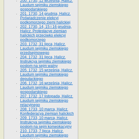
200. 1730, 12 września, Halicz.
Laudum sejmiku ziemskiego
gospodarskiego
201. 1730, 14 grudnia, Halicz.
Poświadczenie elekcyi
podkomorzego ziemi halickiej
202. 1730, 14, 15 i 16 grudnia,
Halicz. Protestacye ziemian
halickich przeciwko elekcyi
podkomorzego
203. 1732, 31 lipca, Halicz.
Laudum sejmiku ziemskiego
przedsejmowego
204. 1732, 31 lipca, Halicz.
Instrukcya sejmiku ziemskiego
posłom na sejm walny
205. 1732, 15 września, Halicz.
Laudum sejmiku ziemskiego
deputackiego
206. 1732, 16 września, Halicz.
Laudum sejmiku ziemskiego
gospodarskiego
207. 1732, 17 listopada, Halicz.
Laudum sejmiku ziemskiego
relacyjnego
208. 1733, 10 marca, Halicz.
Konfederacya ziemian halickich­
209. 1733, 10 marca, Halicz.
Instrukcya sejmiku ziemskiego
posłom na sejm konwokacyjny
210. 1733, 7 lipca, Halicz.
Laudum sejmiku ziemskiego