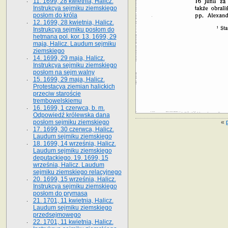
11. 1699, 28 kwietnia, Halicz.
Instrukcya sejmiku ziemskiego
posłom do króla
12. 1699, 28 kwietnia, Halicz.
Instrukcya sejmiku posłom do
hetmana pol. kor. 13. 1699, 29
maja, Halicz. Laudum sejmiku
ziemskiego
14. 1699, 29 maja, Halicz.
Instrukcya sejmiku ziemskiego
posłom na sejm walny
15. 1699, 29 maja, Halicz.
Protestacya ziemian halickich
przeciw staroście
trembowelskiemu
16. 1699, 1 czerwca, b. m.
Odpowiedź królewska dana
«
posłom sejmiku ziemskiego
17. 1699, 30 czerwca, Halicz.
Laudum sejmiku ziemskiego
18. 1699, 14 września, Halicz.
Laudum sejmiku ziemskiego
deputackiego. 19. 1699, 15
września, Halicz. Laudum
sejmiku ziemskiego relacyjnego
20. 1699, 15 września, Halicz.
Instrukcya sejmiku ziemskiego
posłom do prymasa
21. 1701, 11 kwietnia, Halicz.
Laudum sejmiku ziemskiego
przedsejmowego
22. 1701, 11 kwietnia, Halicz.