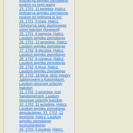
Instrukcya sejmiku ziemskiego
posłom na sejm walny
23. 1701, 11 kwietnia, Halicz.
Instrukcya sejmiku ziemskiego
posłom do hetmana w. kor.
24. 1701, 9 maja, Halicz.
Ordynacya sądu skarbowego
ziemi halickiej (fragment)
25. 1701, 9 sierpnia, Halicz.
Laudum sejmiku ziemskiego
26. 1701, 12 września, Halicz.
Laudum sejmiku ziemskiego
27. 1702, 9 stycznia, Halicz.
Laudum sejmiku ziemskiego
28. 1702, 8 czerwca, Halicz.
Laudum sejmiku ziemskiego
29. 1702, 6 lipca, Halicz.
Laudum sejmiku ziemskiego
30. 1702, 18 lipca, obóz między
Jabłonowem a Kąkolnikami.
Laudum obozowe szlachty
halickiej
31. 1702, 2 września, pod
Sandomierzem. Laudum
obozowe szlachty halickiej
32. 1702, 11 września, Halicz.
Laudum sejmiku ziemskiego
deputackiego. 33. 1702, 12
września, Halicz. Laudum
sejmiku ziemskiego
gospodarskiego
34. 1702, 5 grudnia, Halicz.