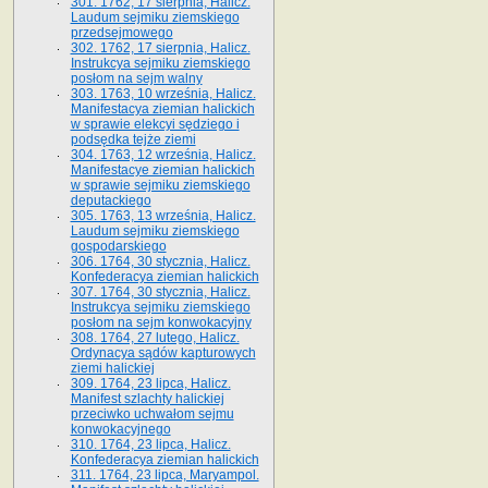
301. 1762, 17 sierpnia, Halicz.
Laudum sejmiku ziemskiego
przedsejmowego
302. 1762, 17 sierpnia, Halicz.
Instrukcya sejmiku ziemskiego
posłom na sejm walny
303. 1763, 10 września, Halicz.
Manifestacya ziemian halickich
w sprawie elekcyi sędziego i
podsędka tejże ziemi
304. 1763, 12 września, Halicz.
Manifestacye ziemian halickich
w sprawie sejmiku ziemskiego
deputackiego
305. 1763, 13 września, Halicz.
Laudum sejmiku ziemskiego
gospodarskiego
306. 1764, 30 stycznia, Halicz.
Konfederacya ziemian halickich
307. 1764, 30 stycznia, Halicz.
Instrukcya sejmiku ziemskiego
posłom na sejm konwokacyjny
308. 1764, 27 lutego, Halicz.
Ordynacya sądów kapturowych
ziemi halickiej
309. 1764, 23 lipca, Halicz.
Manifest szlachty halickiej
przeciwko uchwałom sejmu
konwokacyjnego
310. 1764, 23 lipca, Halicz.
Konfederacya ziemian halickich
311. 1764, 23 lipca, Maryampol.