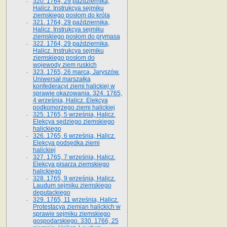
320. 1764, 29 października,
Halicz. Instrukcya sejmiku
ziemskiego posłom do króla
321. 1764, 29 października,
Halicz. Instrukcya sejmiku
ziemskiego posłom do prymasa
322. 1764, 29 października,
Halicz. Instrukcya sejmiku
ziemskiego posłom do
wojewody ziem ruskich
323. 1765, 26 marca, Jaryszów.
Uniwersał marszałka
konfederacyi ziemi halickiej w
sprawie okazowania. 324. 1765,
4 września, Halicz. Elekcya
podkomorzego ziemi halickiej
325. 1765, 5 września, Halicz.
Elekcya sędziego ziemskiego
halickiego
326. 1765, 6 września, Halicz.
Elekcya podsędka ziemi
halickiej
327. 1765, 7 września, Halicz.
Elekcya pisarza ziemskiego
halickiego
328. 1765, 9 września, Halicz.
Laudum sejmiku ziemskiego
deputackiego
329. 1765, 11 września, Halicz.
Protestacya ziemian halickich w
sprawie sejmiku ziemskiego
gospodarskiego. 330. 1766, 25