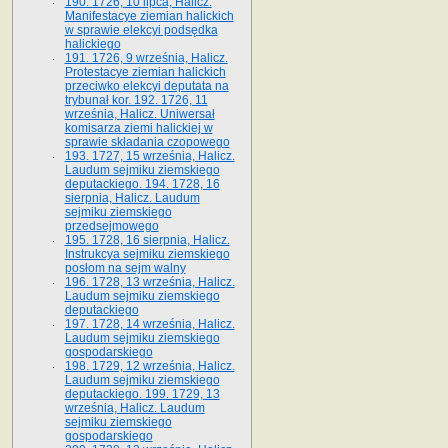
190. 1726, 10 lipca, Halicz.
Manifestacye ziemian halickich
w sprawie elekcyi podsędka
halickiego
191. 1726, 9 września, Halicz.
Protestacye ziemian halickich
przeciwko elekcyi deputata na
trybunał kor. 192. 1726, 11
września, Halicz. Uniwersał
komisarza ziemi halickiej w
sprawie składania czopowego
193. 1727, 15 września, Halicz.
Laudum sejmiku ziemskiego
deputackiego. 194. 1728, 16
sierpnia, Halicz. Laudum
sejmiku ziemskiego
przedsejmowego
195. 1728, 16 sierpnia, Halicz.
Instrukcya sejmiku ziemskiego
posłom na sejm walny
196. 1728, 13 września, Halicz.
Laudum sejmiku ziemskiego
deputackiego
197. 1728, 14 września, Halicz.
Laudum sejmiku ziemskiego
gospodarskiego
198. 1729, 12 września, Halicz.
Laudum sejmiku ziemskiego
deputackiego. 199. 1729, 13
września, Halicz. Laudum
sejmiku ziemskiego
gospodarskiego