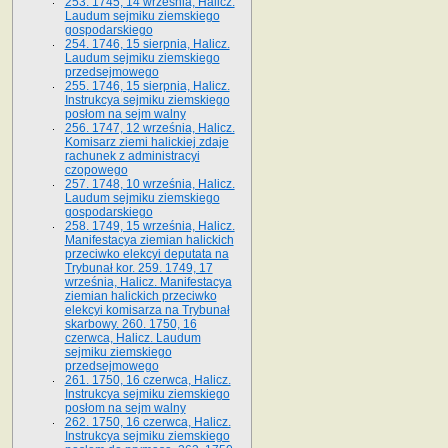
253. 1745, 14 września, Halicz.
Laudum sejmiku ziemskiego
gospodarskiego
254. 1746, 15 sierpnia, Halicz.
Laudum sejmiku ziemskiego
przedsejmowego
255. 1746, 15 sierpnia, Halicz.
Instrukcya sejmiku ziemskiego
posłom na sejm walny
256. 1747, 12 września, Halicz.
Komisarz ziemi halickiej zdaje
rachunek z administracyi
czopowego
257. 1748, 10 września, Halicz.
Laudum sejmiku ziemskiego
gospodarskiego
258. 1749, 15 września, Halicz.
Manifestacya ziemian halickich
przeciwko elekcyi deputata na
Trybunał kor. 259. 1749, 17
września, Halicz. Manifestacya
ziemian halickich przeciwko
elekcyi komisarza na Trybunał
skarbowy. 260. 1750, 16
czerwca, Halicz. Laudum
sejmiku ziemskiego
przedsejmowego
261. 1750, 16 czerwca, Halicz.
Instrukcya sejmiku ziemskiego
posłom na sejm walny
262. 1750, 16 czerwca, Halicz.
Instrukcya sejmiku ziemskiego