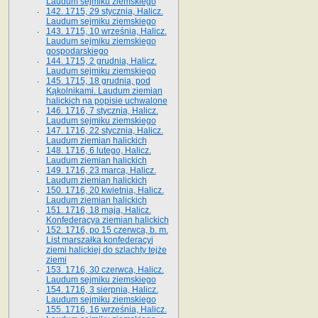
Laudum sejmiku ziemskiego
142. 1715, 29 stycznia, Halicz.
Laudum sejmiku ziemskiego
143. 1715, 10 września, Halicz.
Laudum sejmiku ziemskiego
gospodarskiego
144. 1715, 2 grudnia, Halicz.
Laudum sejmiku ziemskiego
145. 1715, 18 grudnia, pod
Kąkolnikami. Laudum ziemian
halickich na popisie uchwalone
146. 1716, 7 stycznia, Halicz.
Laudum sejmiku ziemskiego
147. 1716, 22 stycznia, Halicz.
Laudum ziemian halickich
148. 1716, 6 lutego, Halicz.
Laudum ziemian halickich
149. 1716, 23 marca, Halicz.
Laudum ziemian halickich
150. 1716, 20 kwietnia, Halicz.
Laudum ziemian halickich
151. 1716, 18 maja, Halicz.
Konfederacya ziemian halickich
152. 1716, po 15 czerwca, b. m.
List marszałka konfederacyi
ziemi halickiej do szlachty tejże
ziemi
153. 1716, 30 czerwca, Halicz.
Laudum sejmiku ziemskiego
154. 1716, 3 sierpnia, Halicz.
Laudum sejmiku ziemskiego
155. 1716, 16 września, Halicz.