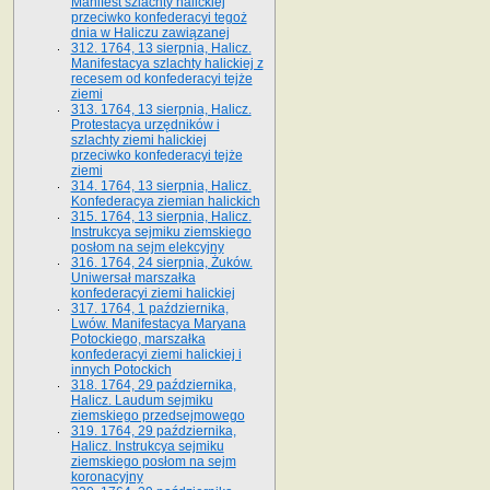
Manifest szlachty halickiej
przeciwko konfederacyi tegoż
dnia w Haliczu zawiązanej
312. 1764, 13 sierpnia, Halicz.
Manifestacya szlachty halickiej z
recesem od konfederacyi tejże
ziemi
313. 1764, 13 sierpnia, Halicz.
Protestacya urzędników i
szlachty ziemi halickiej
przeciwko konfederacyi tejże
ziemi
314. 1764, 13 sierpnia, Halicz.
Konfederacya ziemian halickich
315. 1764, 13 sierpnia, Halicz.
Instrukcya sejmiku ziemskiego
posłom na sejm elekcyjny
316. 1764, 24 sierpnia, Żuków.
Uniwersał marszałka
konfederacyi ziemi halickiej
317. 1764, 1 października,
Lwów. Manifestacya Maryana
Potockiego, marszałka
konfederacyi ziemi halickiej i
innych Potockich
318. 1764, 29 października,
Halicz. Laudum sejmiku
ziemskiego przedsejmowego
319. 1764, 29 października,
Halicz. Instrukcya sejmiku
ziemskiego posłom na sejm
koronacyjny