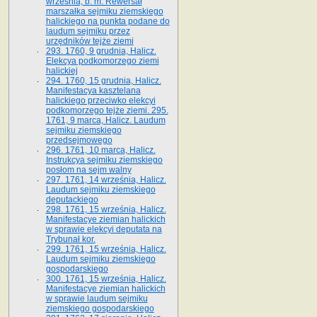
września, b. m. Rewersał
marszałka sejmiku ziemskiego
halickiego na punkta podane do
laudum sejmiku przez
urzędników tejże ziemi
293. 1760, 9 grudnia, Halicz.
Elekcya podkomorzego ziemi
halickiej
294. 1760, 15 grudnia, Halicz.
Manifestacya kasztelana
halickiego przeciwko elekcyi
podkomorzego tejże ziemi. 295.
1761, 9 marca, Halicz. Laudum
sejmiku ziemskiego
przedsejmowego
296. 1761, 10 marca, Halicz.
Instrukcya sejmiku ziemskiego
posłom na sejm walny
297. 1761, 14 września, Halicz.
Laudum sejmiku ziemskiego
deputackiego
298. 1761, 15 września, Halicz.
Manifestacye ziemian halickich
w sprawie elekcyi deputata na
Trybunał kor.
299. 1761, 15 września, Halicz.
Laudum sejmiku ziemskiego
gospodarskiego
300. 1761, 15 września, Halicz.
Manifestacye ziemian halickich
w sprawie laudum sejmiku
ziemskiego gospodarskiego