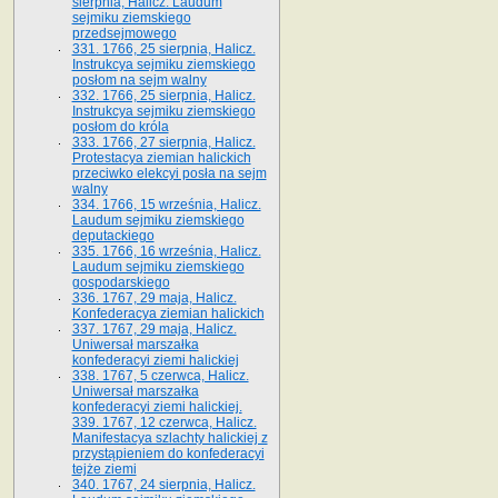
sierpnia, Halicz. Laudum
sejmiku ziemskiego
przedsejmowego
331. 1766, 25 sierpnia, Halicz.
Instrukcya sejmiku ziemskiego
posłom na sejm walny
332. 1766, 25 sierpnia, Halicz.
Instrukcya sejmiku ziemskiego
posłom do króla
333. 1766, 27 sierpnia, Halicz.
Protestacya ziemian halickich
przeciwko elekcyi posła na sejm
walny
334. 1766, 15 września, Halicz.
Laudum sejmiku ziemskiego
deputackiego
335. 1766, 16 września, Halicz.
Laudum sejmiku ziemskiego
gospodarskiego
336. 1767, 29 maja, Halicz.
Konfederacya ziemian halickich
337. 1767, 29 maja, Halicz.
Uniwersał marszałka
konfederacyi ziemi halickiej
338. 1767, 5 czerwca, Halicz.
Uniwersał marszałka
konfederacyi ziemi halickiej.
339. 1767, 12 czerwca, Halicz.
Manifestacya szlachty halickiej z
przystąpieniem do konfederacyi
tejże ziemi
340. 1767, 24 sierpnia, Halicz.