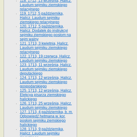
118. 1712, 13 września, Halicz.
Laudum sejmiku ziemskiego
relacyjnego
119. 1712, 5 października,
Halicz. Laudum sejmiku
ziemskiego relacyjnego
120. 1712, 5 października,
Halicz. Dodatek do instrukcyi
sejmiku ziemskiego posłom na
sejm walny
121. 1713, 3 kwietnia, Halicz.
Laudum sejmiku ziemskiego
relacyjnego
122. 1713, 19 czerwca, Halicz.
Laudum sejmiku ziemskiego
123. 1713, 11 września, Halicz.
Laudum sejmiku ziemskiego
deputackiego
124. 1713, 12 września, Halicz.
Laudum sejmiku ziemskiego
gospodarskiego
125. 1713, 12 września, Halicz.
Elekcya pisarza ziemskiego
halickiego
126. 1713, 25 września, Halicz.
Laudum sejmiku ziemskiego
127. 1713, 4 października, b. m.
Odpowiedź hetmana w. kor.
posłom sejmiku ziemskiego
halickiego
128. 1713, 9 października,
Halicz. Laudum sejmiku