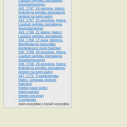
Laudum sejmiku ziemskiego
przedsejmowego
341. 1767, 24 sierpnia, Halicz.
Instrukcya sejmiku ziemskiego
posłom na sejm walny
342. 1767, 15 września, Halicz.
Laudum sejmiku ziemskiego
gospodarskiego
343. 1768, 22 lutego, Halicz.
Laudum sejmiku ziemskiego
344. 1768, 17 maja, Winnica.
Manifestacya marszałka
konfederacyi ziemi halickiej
345. 1768, 26 września, Halicz.
Laudum sejmiku ziemskiego
przedsejmowego
346. 1768, 26 września, Halicz.
Instrukcya sejmiku ziemskiego
posłom na sejm walny
347. 1772, 3 października,
Halicz. Uchwała ziemian
halickich
Indeks nazw osób i
miejscowości
Indeks rzeczowy
Corrigenda
zwiń wszystkie
|
rozwiń wszystkie