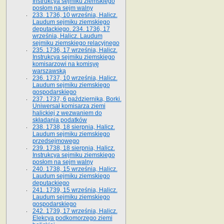
Instrukcya sejmiku ziemskiego
posłom na sejm walny
233. 1736, 10 września, Halicz.
Laudum sejmiku ziemskiego
deputackiego. 234. 1736, 17
września, Halicz. Laudum
sejmiku ziemskiego relacyjnego
235. 1736, 17 września, Halicz.
Instrukcya sejmiku ziemskiego
komisarzowi na komisyę
warszawską
236. 1737, 10 września, Halicz.
Laudum sejmiku ziemskiego
gospodarskiego
237. 1737, 6 października, Borki.
Uniwersał komisarza ziemi
halickiej z wezwaniem do
składania podatków
238. 1738, 18 sierpnia, Halicz.
Laudum sejmiku ziemskiego
przedsejmowego
239. 1738, 18 sierpnia, Halicz.
Instrukcya sejmiku ziemskiego
posłom na sejm walny
240. 1738, 15 września, Halicz.
Laudum sejmiku ziemskiego
deputackiego
241. 1739, 15 września, Halicz.
Laudum sejmiku ziemskiego
gospodarskiego
242. 1739, 17 września, Halicz.
Elekcya podkomorzego ziemi