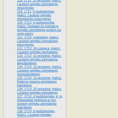
118. 1712, 13 września, Halicz.
Laudum sejmiku ziemskiego
relacyjnego
119. 1712, 5 października,
Halicz. Laudum sejmiku
ziemskiego relacyjnego
120. 1712, 5 października,
Halicz. Dodatek do instrukcyi
sejmiku ziemskiego posłom na
sejm walny
121. 1713, 3 kwietnia, Halicz.
Laudum sejmiku ziemskiego
relacyjnego
122. 1713, 19 czerwca, Halicz.
Laudum sejmiku ziemskiego
123. 1713, 11 września, Halicz.
Laudum sejmiku ziemskiego
deputackiego
124. 1713, 12 września, Halicz.
Laudum sejmiku ziemskiego
gospodarskiego
125. 1713, 12 września, Halicz.
Elekcya pisarza ziemskiego
halickiego
126. 1713, 25 września, Halicz.
Laudum sejmiku ziemskiego
127. 1713, 4 października, b. m.
Odpowiedź hetmana w. kor.
posłom sejmiku ziemskiego
halickiego
128. 1713, 9 października,
Halicz. Laudum sejmiku