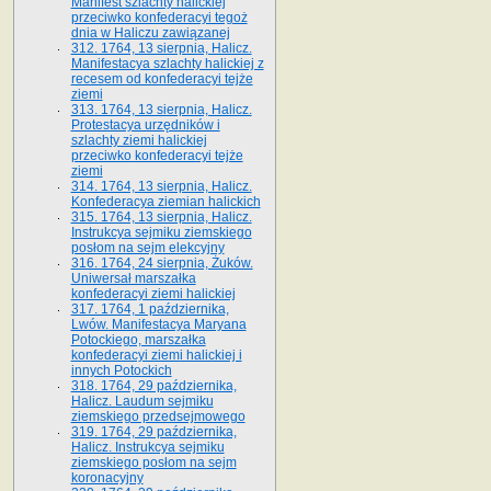
Manifest szlachty halickiej
przeciwko konfederacyi tegoż
dnia w Haliczu zawiązanej
312. 1764, 13 sierpnia, Halicz.
Manifestacya szlachty halickiej z
recesem od konfederacyi tejże
ziemi
313. 1764, 13 sierpnia, Halicz.
Protestacya urzędników i
szlachty ziemi halickiej
przeciwko konfederacyi tejże
ziemi
314. 1764, 13 sierpnia, Halicz.
Konfederacya ziemian halickich
315. 1764, 13 sierpnia, Halicz.
Instrukcya sejmiku ziemskiego
posłom na sejm elekcyjny
316. 1764, 24 sierpnia, Żuków.
Uniwersał marszałka
konfederacyi ziemi halickiej
317. 1764, 1 października,
Lwów. Manifestacya Maryana
Potockiego, marszałka
konfederacyi ziemi halickiej i
innych Potockich
318. 1764, 29 października,
Halicz. Laudum sejmiku
ziemskiego przedsejmowego
319. 1764, 29 października,
Halicz. Instrukcya sejmiku
ziemskiego posłom na sejm
koronacyjny