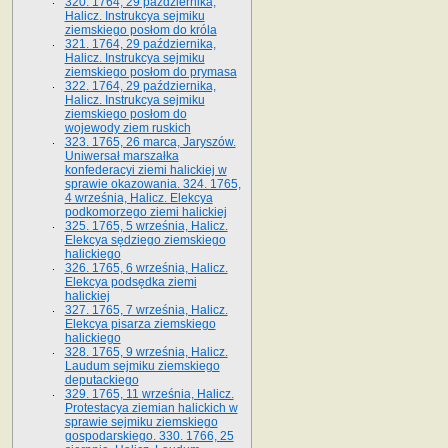
320. 1764, 29 października,
Halicz. Instrukcya sejmiku
ziemskiego posłom do króla
321. 1764, 29 października,
Halicz. Instrukcya sejmiku
ziemskiego posłom do prymasa
322. 1764, 29 października,
Halicz. Instrukcya sejmiku
ziemskiego posłom do
wojewody ziem ruskich
323. 1765, 26 marca, Jaryszów.
Uniwersał marszałka
konfederacyi ziemi halickiej w
sprawie okazowania. 324. 1765,
4 września, Halicz. Elekcya
podkomorzego ziemi halickiej
325. 1765, 5 września, Halicz.
Elekcya sędziego ziemskiego
halickiego
326. 1765, 6 września, Halicz.
Elekcya podsędka ziemi
halickiej
327. 1765, 7 września, Halicz.
Elekcya pisarza ziemskiego
halickiego
328. 1765, 9 września, Halicz.
Laudum sejmiku ziemskiego
deputackiego
329. 1765, 11 września, Halicz.
Protestacya ziemian halickich w
sprawie sejmiku ziemskiego
gospodarskiego. 330. 1766, 25