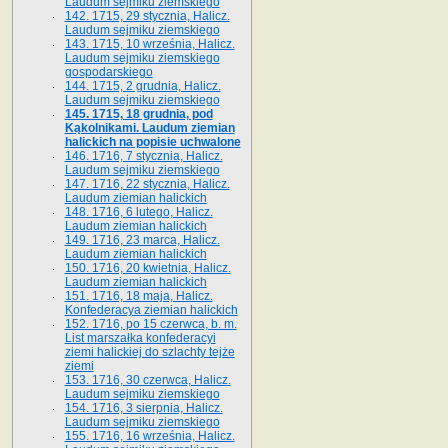
Laudum sejmiku ziemskiego
142. 1715, 29 stycznia, Halicz.
Laudum sejmiku ziemskiego
143. 1715, 10 września, Halicz.
Laudum sejmiku ziemskiego
gospodarskiego
144. 1715, 2 grudnia, Halicz.
Laudum sejmiku ziemskiego
145. 1715, 18 grudnia, pod
Kąkolnikami. Laudum ziemian
halickich na popisie uchwalone
146. 1716, 7 stycznia, Halicz.
Laudum sejmiku ziemskiego
147. 1716, 22 stycznia, Halicz.
Laudum ziemian halickich
148. 1716, 6 lutego, Halicz.
Laudum ziemian halickich
149. 1716, 23 marca, Halicz.
Laudum ziemian halickich
150. 1716, 20 kwietnia, Halicz.
Laudum ziemian halickich
151. 1716, 18 maja, Halicz.
Konfederacya ziemian halickich
152. 1716, po 15 czerwca, b. m.
List marszałka konfederacyi
ziemi halickiej do szlachty tejże
ziemi
153. 1716, 30 czerwca, Halicz.
Laudum sejmiku ziemskiego
154. 1716, 3 sierpnia, Halicz.
Laudum sejmiku ziemskiego
155. 1716, 16 września, Halicz.