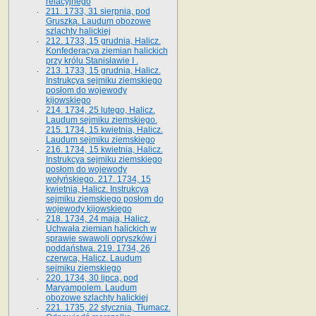
relacyjnego
211. 1733, 31 sierpnia, pod
Gruszką. Laudum obozowe
szlachty halickiej
212. 1733, 15 grudnia, Halicz.
Konfederacya ziemian halickich
przy królu Stanisławie I .
213. 1733, 15 grudnia, Halicz.
Instrukcya sejmiku ziemskiego
posłom do wojewody
kijowskiego
214. 1734, 25 lutego, Halicz.
Laudum sejmiku ziemskiego.
215. 1734, 15 kwietnia, Halicz.
Laudum sejmiku ziemskiego
216. 1734, 15 kwietnia, Halicz.
Instrukcya sejmiku ziemskiego
posłom do wojewody
wołyńskiego. 217. 1734, 15
kwietnia, Halicz. Instrukcya
sejmiku ziemskiego posłom do
wojewody kijowskiego
218. 1734, 24 maja, Halicz.
Uchwała ziemian halickich w
sprawie swawoli opryszków i
poddaństwa. 219. 1734, 26
czerwca, Halicz. Laudum
sejmiku ziemskiego
220. 1734, 30 lipca, pod
Maryampolem. Laudum
obozowe szlachty halickiej
221. 1735, 22 stycznia, Tłumacz.