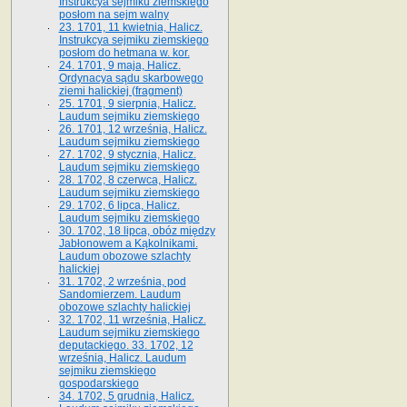
Instrukcya sejmiku ziemskiego
posłom na sejm walny
23. 1701, 11 kwietnia, Halicz.
Instrukcya sejmiku ziemskiego
posłom do hetmana w. kor.
24. 1701, 9 maja, Halicz.
Ordynacya sądu skarbowego
ziemi halickiej (fragment)
25. 1701, 9 sierpnia, Halicz.
Laudum sejmiku ziemskiego
26. 1701, 12 września, Halicz.
Laudum sejmiku ziemskiego
27. 1702, 9 stycznia, Halicz.
Laudum sejmiku ziemskiego
28. 1702, 8 czerwca, Halicz.
Laudum sejmiku ziemskiego
29. 1702, 6 lipca, Halicz.
Laudum sejmiku ziemskiego
30. 1702, 18 lipca, obóz między
Jabłonowem a Kąkolnikami.
Laudum obozowe szlachty
halickiej
31. 1702, 2 września, pod
Sandomierzem. Laudum
obozowe szlachty halickiej
32. 1702, 11 września, Halicz.
Laudum sejmiku ziemskiego
deputackiego. 33. 1702, 12
września, Halicz. Laudum
sejmiku ziemskiego
gospodarskiego
34. 1702, 5 grudnia, Halicz.