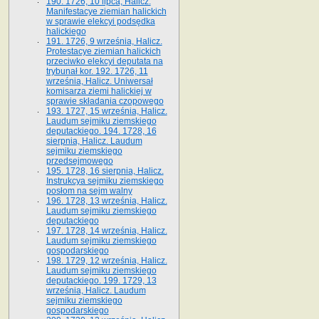
190. 1726, 10 lipca, Halicz.
Manifestacye ziemian halickich
w sprawie elekcyi podsędka
halickiego
191. 1726, 9 września, Halicz.
Protestacye ziemian halickich
przeciwko elekcyi deputata na
trybunał kor. 192. 1726, 11
września, Halicz. Uniwersał
komisarza ziemi halickiej w
sprawie składania czopowego
193. 1727, 15 września, Halicz.
Laudum sejmiku ziemskiego
deputackiego. 194. 1728, 16
sierpnia, Halicz. Laudum
sejmiku ziemskiego
przedsejmowego
195. 1728, 16 sierpnia, Halicz.
Instrukcya sejmiku ziemskiego
posłom na sejm walny
196. 1728, 13 września, Halicz.
Laudum sejmiku ziemskiego
deputackiego
197. 1728, 14 września, Halicz.
Laudum sejmiku ziemskiego
gospodarskiego
198. 1729, 12 września, Halicz.
Laudum sejmiku ziemskiego
deputackiego. 199. 1729, 13
września, Halicz. Laudum
sejmiku ziemskiego
gospodarskiego