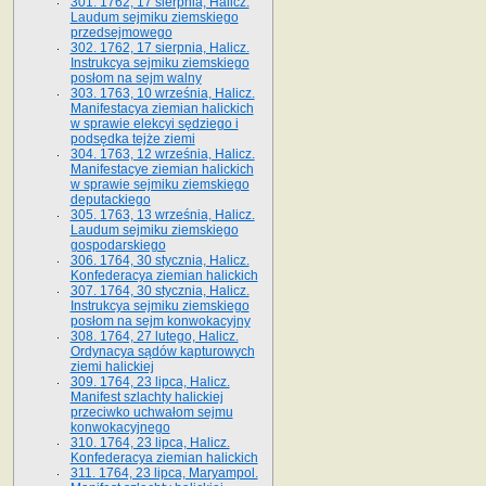
301. 1762, 17 sierpnia, Halicz.
Laudum sejmiku ziemskiego
przedsejmowego
302. 1762, 17 sierpnia, Halicz.
Instrukcya sejmiku ziemskiego
posłom na sejm walny
303. 1763, 10 września, Halicz.
Manifestacya ziemian halickich
w sprawie elekcyi sędziego i
podsędka tejże ziemi
304. 1763, 12 września, Halicz.
Manifestacye ziemian halickich
w sprawie sejmiku ziemskiego
deputackiego
305. 1763, 13 września, Halicz.
Laudum sejmiku ziemskiego
gospodarskiego
306. 1764, 30 stycznia, Halicz.
Konfederacya ziemian halickich
307. 1764, 30 stycznia, Halicz.
Instrukcya sejmiku ziemskiego
posłom na sejm konwokacyjny
308. 1764, 27 lutego, Halicz.
Ordynacya sądów kapturowych
ziemi halickiej
309. 1764, 23 lipca, Halicz.
Manifest szlachty halickiej
przeciwko uchwałom sejmu
konwokacyjnego
310. 1764, 23 lipca, Halicz.
Konfederacya ziemian halickich
311. 1764, 23 lipca, Maryampol.