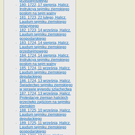
przedsejmowego
180. 1722, 17 sierpnia, Halicz.
Instrukcya sejmiku ziemskiego
posłom na sejm walny
181. 1723, 22 lutego, Halicz.
Laudum sejmiku ziemskiego
relacyjnego
182. 1723, 14 września, Halicz.
Laudum sejmiku ziemskiego
gospodarskiego
183. 1724, 14 sierpnia, Halicz.
Laudum sejmiku ziemskiego
przedsejmowego
184. 1724, 14 sierpnia, Halicz.
Instrukcya sejmiku ziemskiego
posłom na sejm walny
185. 1724, 11 września, Halicz.
Laudum sejmiku ziemskiego
deputackiego
186. 1724, 13 września, Halicz.
Świadectwo sejmiku ziemskiego
w sprawie wywodu szlachectwa
187. 1724, 13 września, Halicz.
Protestacye ziemian halickich
przeciwko zajściom na sejmiku
ziemskim
188. 1725, 10 września, Halicz.
Laudum sejmiku ziemskiego
deputackiego
189. 1725, 11 września, Halicz.
Laudum sejmiku ziemskiego
gospodarskiego