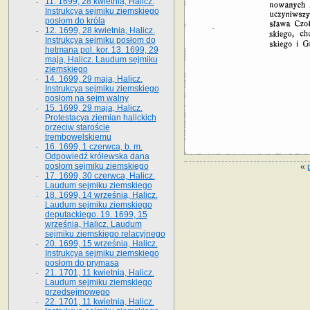
11. 1699, 28 kwietnia, Halicz.
Instrukcya sejmiku ziemskiego
posłom do króla
12. 1699, 28 kwietnia, Halicz.
Instrukcya sejmiku posłom do
hetmana pol. kor. 13. 1699, 29
maja, Halicz. Laudum sejmiku
ziemskiego
14. 1699, 29 maja, Halicz.
Instrukcya sejmiku ziemskiego
posłom na sejm walny
15. 1699, 29 maja, Halicz.
Protestacya ziemian halickich
przeciw staroście
trembowelskiemu
16. 1699, 1 czerwca, b. m.
Odpowiedź królewska dana
posłom sejmiku ziemskiego
«
17. 1699, 30 czerwca, Halicz.
Laudum sejmiku ziemskiego
18. 1699, 14 września, Halicz.
Laudum sejmiku ziemskiego
deputackiego. 19. 1699, 15
września, Halicz. Laudum
sejmiku ziemskiego relacyjnego
20. 1699, 15 września, Halicz.
Instrukcya sejmiku ziemskiego
posłom do prymasa
21. 1701, 11 kwietnia, Halicz.
Laudum sejmiku ziemskiego
przedsejmowego
22. 1701, 11 kwietnia, Halicz.