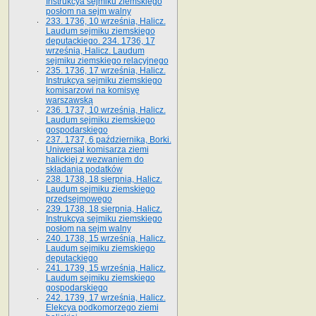
Instrukcya sejmiku ziemskiego
posłom na sejm walny
233. 1736, 10 września, Halicz.
Laudum sejmiku ziemskiego
deputackiego. 234. 1736, 17
września, Halicz. Laudum
sejmiku ziemskiego relacyjnego
235. 1736, 17 września, Halicz.
Instrukcya sejmiku ziemskiego
komisarzowi na komisyę
warszawską
236. 1737, 10 września, Halicz.
Laudum sejmiku ziemskiego
gospodarskiego
237. 1737, 6 października, Borki.
Uniwersał komisarza ziemi
halickiej z wezwaniem do
składania podatków
238. 1738, 18 sierpnia, Halicz.
Laudum sejmiku ziemskiego
przedsejmowego
239. 1738, 18 sierpnia, Halicz.
Instrukcya sejmiku ziemskiego
posłom na sejm walny
240. 1738, 15 września, Halicz.
Laudum sejmiku ziemskiego
deputackiego
241. 1739, 15 września, Halicz.
Laudum sejmiku ziemskiego
gospodarskiego
242. 1739, 17 września, Halicz.
Elekcya podkomorzego ziemi