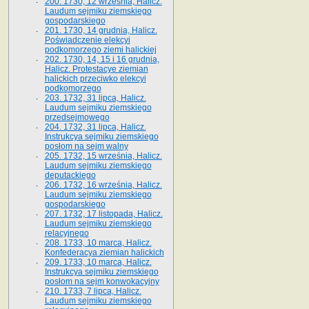
200. 1730, 12 września, Halicz.
Laudum sejmiku ziemskiego
gospodarskiego
201. 1730, 14 grudnia, Halicz.
Poświadczenie elekcyi
podkomorzego ziemi halickiej
202. 1730, 14, 15 i 16 grudnia,
Halicz. Protestacye ziemian
halickich przeciwko elekcyi
podkomorzego
203. 1732, 31 lipca, Halicz.
Laudum sejmiku ziemskiego
przedsejmowego
204. 1732, 31 lipca, Halicz.
Instrukcya sejmiku ziemskiego
posłom na sejm walny
205. 1732, 15 września, Halicz.
Laudum sejmiku ziemskiego
deputackiego
206. 1732, 16 września, Halicz.
Laudum sejmiku ziemskiego
gospodarskiego
207. 1732, 17 listopada, Halicz.
Laudum sejmiku ziemskiego
relacyjnego
208. 1733, 10 marca, Halicz.
Konfederacya ziemian halickich­
209. 1733, 10 marca, Halicz.
Instrukcya sejmiku ziemskiego
posłom na sejm konwokacyjny
210. 1733, 7 lipca, Halicz.
Laudum sejmiku ziemskiego