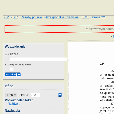
ICM
›
DIR
›
Zasoby polskie
›
Akta grodzkie i ziemskie
›
T. 25
› strona 228
Podstawowym adrese
«
Wyszukiwanie
w książce
szukaj w całej serii
Idź do
strona:
Pobierz pełen tekst
T. 25.txt
Nawigacja