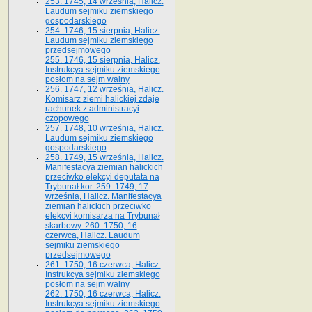
253. 1745, 14 września, Halicz.
Laudum sejmiku ziemskiego
gospodarskiego
254. 1746, 15 sierpnia, Halicz.
Laudum sejmiku ziemskiego
przedsejmowego
255. 1746, 15 sierpnia, Halicz.
Instrukcya sejmiku ziemskiego
posłom na sejm walny
256. 1747, 12 września, Halicz.
Komisarz ziemi halickiej zdaje
rachunek z administracyi
czopowego
257. 1748, 10 września, Halicz.
Laudum sejmiku ziemskiego
gospodarskiego
258. 1749, 15 września, Halicz.
Manifestacya ziemian halickich
przeciwko elekcyi deputata na
Trybunał kor. 259. 1749, 17
września, Halicz. Manifestacya
ziemian halickich przeciwko
elekcyi komisarza na Trybunał
skarbowy. 260. 1750, 16
czerwca, Halicz. Laudum
sejmiku ziemskiego
przedsejmowego
261. 1750, 16 czerwca, Halicz.
Instrukcya sejmiku ziemskiego
posłom na sejm walny
262. 1750, 16 czerwca, Halicz.
Instrukcya sejmiku ziemskiego