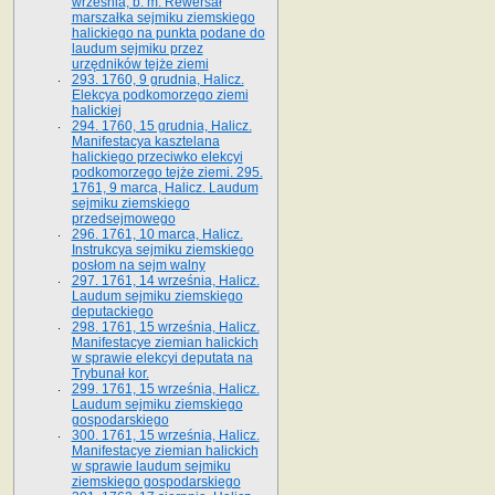
września, b. m. Rewersał
marszałka sejmiku ziemskiego
halickiego na punkta podane do
laudum sejmiku przez
urzędników tejże ziemi
293. 1760, 9 grudnia, Halicz.
Elekcya podkomorzego ziemi
halickiej
294. 1760, 15 grudnia, Halicz.
Manifestacya kasztelana
halickiego przeciwko elekcyi
podkomorzego tejże ziemi. 295.
1761, 9 marca, Halicz. Laudum
sejmiku ziemskiego
przedsejmowego
296. 1761, 10 marca, Halicz.
Instrukcya sejmiku ziemskiego
posłom na sejm walny
297. 1761, 14 września, Halicz.
Laudum sejmiku ziemskiego
deputackiego
298. 1761, 15 września, Halicz.
Manifestacye ziemian halickich
w sprawie elekcyi deputata na
Trybunał kor.
299. 1761, 15 września, Halicz.
Laudum sejmiku ziemskiego
gospodarskiego
300. 1761, 15 września, Halicz.
Manifestacye ziemian halickich
w sprawie laudum sejmiku
ziemskiego gospodarskiego