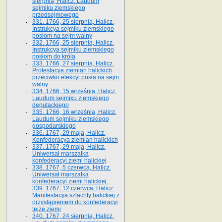
sierpnia, Halicz. Laudum
sejmiku ziemskiego
przedsejmowego
331. 1766, 25 sierpnia, Halicz.
Instrukcya sejmiku ziemskiego
posłom na sejm walny
332. 1766, 25 sierpnia, Halicz.
Instrukcya sejmiku ziemskiego
posłom do króla
333. 1766, 27 sierpnia, Halicz.
Protestacya ziemian halickich
przeciwko elekcyi posła na sejm
walny
334. 1766, 15 września, Halicz.
Laudum sejmiku ziemskiego
deputackiego
335. 1766, 16 września, Halicz.
Laudum sejmiku ziemskiego
gospodarskiego
336. 1767, 29 maja, Halicz.
Konfederacya ziemian halickich
337. 1767, 29 maja, Halicz.
Uniwersał marszałka
konfederacyi ziemi halickiej
338. 1767, 5 czerwca, Halicz.
Uniwersał marszałka
konfederacyi ziemi halickiej.
339. 1767, 12 czerwca, Halicz.
Manifestacya szlachty halickiej z
przystąpieniem do konfederacyi
tejże ziemi
340. 1767, 24 sierpnia, Halicz.