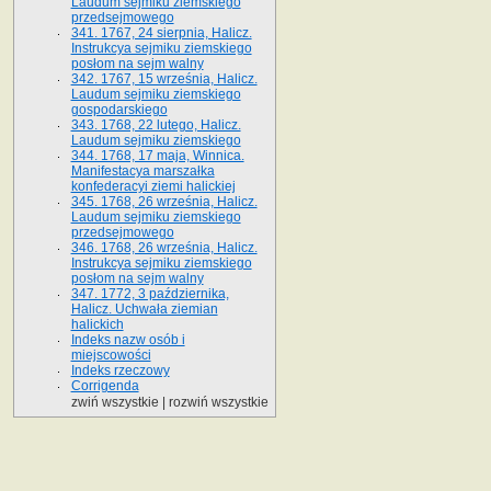
Laudum sejmiku ziemskiego
przedsejmowego
341. 1767, 24 sierpnia, Halicz.
Instrukcya sejmiku ziemskiego
posłom na sejm walny
342. 1767, 15 września, Halicz.
Laudum sejmiku ziemskiego
gospodarskiego
343. 1768, 22 lutego, Halicz.
Laudum sejmiku ziemskiego
344. 1768, 17 maja, Winnica.
Manifestacya marszałka
konfederacyi ziemi halickiej
345. 1768, 26 września, Halicz.
Laudum sejmiku ziemskiego
przedsejmowego
346. 1768, 26 września, Halicz.
Instrukcya sejmiku ziemskiego
posłom na sejm walny
347. 1772, 3 października,
Halicz. Uchwała ziemian
halickich
Indeks nazw osób i
miejscowości
Indeks rzeczowy
Corrigenda
zwiń wszystkie
|
rozwiń wszystkie