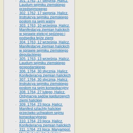
301. 1762, 17 sierpnia, Halicz.
Laudum sejmiku ziemskiego
przedsejmowego
302. 1762, 17 sierpnia, Halicz.
Instrukcya sejmiku ziemskiego
posłom na sejm walny
303. 1763, 10 września, Halicz.
Manifestacya ziemian halickich
w sprawie elekcyi sędziego i
podsędka tejże ziemi
304. 1763, 12 września, Halicz.
Manifestacye ziemian halickich
w sprawie sejmiku ziemskiego
deputackiego
305. 1763, 13 września, Halicz.
Laudum sejmiku ziemskiego
gospodarskiego
306. 1764, 30 stycznia, Halicz.
Konfederacya ziemian halickich
307. 1764, 30 stycznia, Halicz.
Instrukcya sejmiku ziemskiego
posłom na sejm konwokacyjny
308. 1764, 27 lutego, Halicz.
Ordynacya sądów kapturowych
ziemi halickiej
309. 1764, 23 lipca, Halicz.
Manifest szlachty halickiej
przeciwko uchwałom sejmu
konwokacyjnego
310. 1764, 23 lipca, Halicz.
Konfederacya ziemian halickich
311. 1764, 23 lipca, Maryampol.