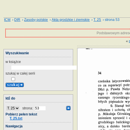
ICM
›
DIR
›
Zasoby polskie
›
Akta grodzkie i ziemskie
›
T. 25
› strona 53
Podstawowym adrese
«
Wyszukiwanie
w książce
szukaj w całej serii
Idź do
strona:
Pobierz pełen tekst
T. 25.txt
Nawigacja