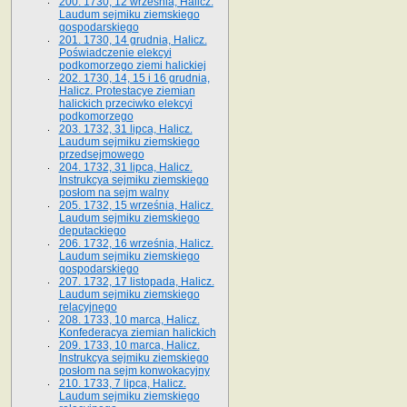
200. 1730, 12 września, Halicz.
Laudum sejmiku ziemskiego
gospodarskiego
201. 1730, 14 grudnia, Halicz.
Poświadczenie elekcyi
podkomorzego ziemi halickiej
202. 1730, 14, 15 i 16 grudnia,
Halicz. Protestacye ziemian
halickich przeciwko elekcyi
podkomorzego
203. 1732, 31 lipca, Halicz.
Laudum sejmiku ziemskiego
przedsejmowego
204. 1732, 31 lipca, Halicz.
Instrukcya sejmiku ziemskiego
posłom na sejm walny
205. 1732, 15 września, Halicz.
Laudum sejmiku ziemskiego
deputackiego
206. 1732, 16 września, Halicz.
Laudum sejmiku ziemskiego
gospodarskiego
207. 1732, 17 listopada, Halicz.
Laudum sejmiku ziemskiego
relacyjnego
208. 1733, 10 marca, Halicz.
Konfederacya ziemian halickich­
209. 1733, 10 marca, Halicz.
Instrukcya sejmiku ziemskiego
posłom na sejm konwokacyjny
210. 1733, 7 lipca, Halicz.
Laudum sejmiku ziemskiego