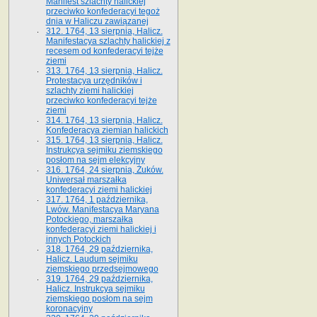
Manifest szlachty halickiej
przeciwko konfederacyi tegoż
dnia w Haliczu zawiązanej
312. 1764, 13 sierpnia, Halicz.
Manifestacya szlachty halickiej z
recesem od konfederacyi tejże
ziemi
313. 1764, 13 sierpnia, Halicz.
Protestacya urzędników i
szlachty ziemi halickiej
przeciwko konfederacyi tejże
ziemi
314. 1764, 13 sierpnia, Halicz.
Konfederacya ziemian halickich
315. 1764, 13 sierpnia, Halicz.
Instrukcya sejmiku ziemskiego
posłom na sejm elekcyjny
316. 1764, 24 sierpnia, Żuków.
Uniwersał marszałka
konfederacyi ziemi halickiej
317. 1764, 1 października,
Lwów. Manifestacya Maryana
Potockiego, marszałka
konfederacyi ziemi halickiej i
innych Potockich
318. 1764, 29 października,
Halicz. Laudum sejmiku
ziemskiego przedsejmowego
319. 1764, 29 października,
Halicz. Instrukcya sejmiku
ziemskiego posłom na sejm
koronacyjny