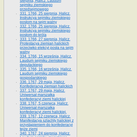
sierpnia, Halicz. Laudum
sejmiku ziemskiego
przedsejmowego
331. 1766, 25 sierpnia, Halicz.
Instrukcya sejmiku ziemskiego
posłom na sejm walny
332. 1766, 25 sierpnia, Halicz.
Instrukcya sejmiku ziemskiego
posłom do króla
333. 1766, 27 sierpnia, Halicz.
Protestacya ziemian halickich
przeciwko elekcyi posła na sejm
walny
334. 1766, 15 września, Halicz.
Laudum sejmiku ziemskiego
deputackiego
335. 1766, 16 września, Halicz.
Laudum sejmiku ziemskiego
gospodarskiego
336. 1767, 29 maja, Halicz.
Konfederacya ziemian halickich
337. 1767, 29 maja, Halicz.
Uniwersał marszałka
konfederacyi ziemi halickiej
338. 1767, 5 czerwca, Halicz.
Uniwersał marszałka
konfederacyi ziemi halickiej.
339. 1767, 12 czerwca, Halicz.
Manifestacya szlachty halickiej z
przystąpieniem do konfederacyi
tejże ziemi
340. 1767, 24 sierpnia, Halicz.