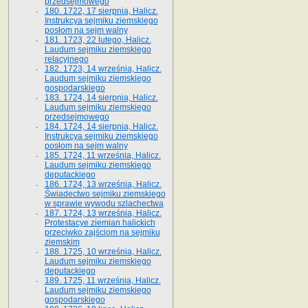
przedsejmowego
180. 1722, 17 sierpnia, Halicz.
Instrukcya sejmiku ziemskiego
posłom na sejm walny
181. 1723, 22 lutego, Halicz.
Laudum sejmiku ziemskiego
relacyjnego
182. 1723, 14 września, Halicz.
Laudum sejmiku ziemskiego
gospodarskiego
183. 1724, 14 sierpnia, Halicz.
Laudum sejmiku ziemskiego
przedsejmowego
184. 1724, 14 sierpnia, Halicz.
Instrukcya sejmiku ziemskiego
posłom na sejm walny
185. 1724, 11 września, Halicz.
Laudum sejmiku ziemskiego
deputackiego
186. 1724, 13 września, Halicz.
Świadectwo sejmiku ziemskiego
w sprawie wywodu szlachectwa
187. 1724, 13 września, Halicz.
Protestacye ziemian halickich
przeciwko zajściom na sejmiku
ziemskim
188. 1725, 10 września, Halicz.
Laudum sejmiku ziemskiego
deputackiego
189. 1725, 11 września, Halicz.
Laudum sejmiku ziemskiego
gospodarskiego