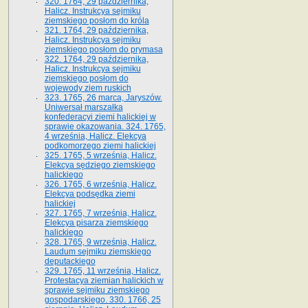
320. 1764, 29 października,
Halicz. Instrukcya sejmiku
ziemskiego posłom do króla
321. 1764, 29 października,
Halicz. Instrukcya sejmiku
ziemskiego posłom do prymasa
322. 1764, 29 października,
Halicz. Instrukcya sejmiku
ziemskiego posłom do
wojewody ziem ruskich
323. 1765, 26 marca, Jaryszów.
Uniwersał marszałka
konfederacyi ziemi halickiej w
sprawie okazowania. 324. 1765,
4 września, Halicz. Elekcya
podkomorzego ziemi halickiej
325. 1765, 5 września, Halicz.
Elekcya sędziego ziemskiego
halickiego
326. 1765, 6 września, Halicz.
Elekcya podsędka ziemi
halickiej
327. 1765, 7 września, Halicz.
Elekcya pisarza ziemskiego
halickiego
328. 1765, 9 września, Halicz.
Laudum sejmiku ziemskiego
deputackiego
329. 1765, 11 września, Halicz.
Protestacya ziemian halickich w
sprawie sejmiku ziemskiego
gospodarskiego. 330. 1766, 25