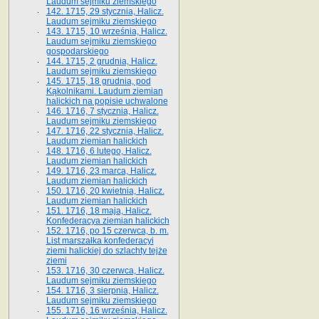
Laudum sejmiku ziemskiego
142. 1715, 29 stycznia, Halicz.
Laudum sejmiku ziemskiego
143. 1715, 10 września, Halicz.
Laudum sejmiku ziemskiego
gospodarskiego
144. 1715, 2 grudnia, Halicz.
Laudum sejmiku ziemskiego
145. 1715, 18 grudnia, pod
Kąkolnikami. Laudum ziemian
halickich na popisie uchwalone
146. 1716, 7 stycznia, Halicz.
Laudum sejmiku ziemskiego
147. 1716, 22 stycznia, Halicz.
Laudum ziemian halickich
148. 1716, 6 lutego, Halicz.
Laudum ziemian halickich
149. 1716, 23 marca, Halicz.
Laudum ziemian halickich
150. 1716, 20 kwietnia, Halicz.
Laudum ziemian halickich
151. 1716, 18 maja, Halicz.
Konfederacya ziemian halickich
152. 1716, po 15 czerwca, b. m.
List marszałka konfederacyi
ziemi halickiej do szlachty tejże
ziemi
153. 1716, 30 czerwca, Halicz.
Laudum sejmiku ziemskiego
154. 1716, 3 sierpnia, Halicz.
Laudum sejmiku ziemskiego
155. 1716, 16 września, Halicz.