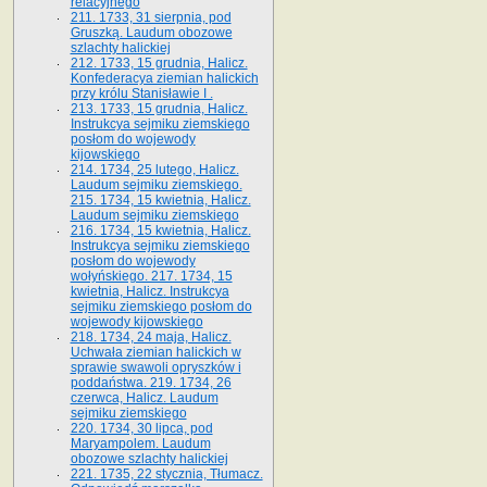
relacyjnego
211. 1733, 31 sierpnia, pod
Gruszką. Laudum obozowe
szlachty halickiej
212. 1733, 15 grudnia, Halicz.
Konfederacya ziemian halickich
przy królu Stanisławie I .
213. 1733, 15 grudnia, Halicz.
Instrukcya sejmiku ziemskiego
posłom do wojewody
kijowskiego
214. 1734, 25 lutego, Halicz.
Laudum sejmiku ziemskiego.
215. 1734, 15 kwietnia, Halicz.
Laudum sejmiku ziemskiego
216. 1734, 15 kwietnia, Halicz.
Instrukcya sejmiku ziemskiego
posłom do wojewody
wołyńskiego. 217. 1734, 15
kwietnia, Halicz. Instrukcya
sejmiku ziemskiego posłom do
wojewody kijowskiego
218. 1734, 24 maja, Halicz.
Uchwała ziemian halickich w
sprawie swawoli opryszków i
poddaństwa. 219. 1734, 26
czerwca, Halicz. Laudum
sejmiku ziemskiego
220. 1734, 30 lipca, pod
Maryampolem. Laudum
obozowe szlachty halickiej
221. 1735, 22 stycznia, Tłumacz.