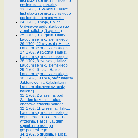
Instrukcya sejmiku ziemskiego
posłom na sejm walny
23. 1701, 11 kwietnia, Halicz.
Instrukcya sejmiku ziemskiego
posłom do hetmana w. kor.
24. 1701, 9 maja, Halicz.
Ordynacya sądu skarbowego
ziemi halickiej (fragment)
25. 1701, 9 sierpnia, Halicz.
Laudum sejmiku ziemskiego
26. 1701, 12 września, Halicz.
Laudum sejmiku ziemskiego
27. 1702, 9 stycznia, Halicz.
Laudum sejmiku ziemskiego
28. 1702, 8 czerwca, Halicz.
Laudum sejmiku ziemskiego
29. 1702, 6 lipca, Halicz.
Laudum sejmiku ziemskiego
30. 1702, 18 lipca, obóz między
Jabłonowem a Kąkolnikami.
Laudum obozowe szlachty
halickiej
31. 1702, 2 września, pod
Sandomierzem. Laudum
obozowe szlachty halickiej
32. 1702, 11 września, Halicz.
Laudum sejmiku ziemskiego
deputackiego. 33. 1702, 12
września, Halicz. Laudum
sejmiku ziemskiego
gospodarskiego
34. 1702, 5 grudnia, Halicz.