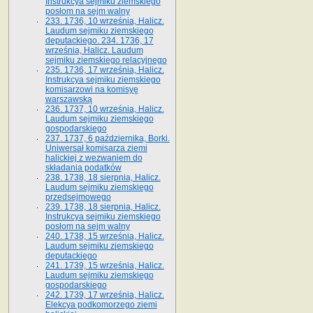
Instrukcya sejmiku ziemskiego
posłom na sejm walny
233. 1736, 10 września, Halicz.
Laudum sejmiku ziemskiego
deputackiego. 234. 1736, 17
września, Halicz. Laudum
sejmiku ziemskiego relacyjnego
235. 1736, 17 września, Halicz.
Instrukcya sejmiku ziemskiego
komisarzowi na komisyę
warszawską
236. 1737, 10 września, Halicz.
Laudum sejmiku ziemskiego
gospodarskiego
237. 1737, 6 października, Borki.
Uniwersał komisarza ziemi
halickiej z wezwaniem do
składania podatków
238. 1738, 18 sierpnia, Halicz.
Laudum sejmiku ziemskiego
przedsejmowego
239. 1738, 18 sierpnia, Halicz.
Instrukcya sejmiku ziemskiego
posłom na sejm walny
240. 1738, 15 września, Halicz.
Laudum sejmiku ziemskiego
deputackiego
241. 1739, 15 września, Halicz.
Laudum sejmiku ziemskiego
gospodarskiego
242. 1739, 17 września, Halicz.
Elekcya podkomorzego ziemi