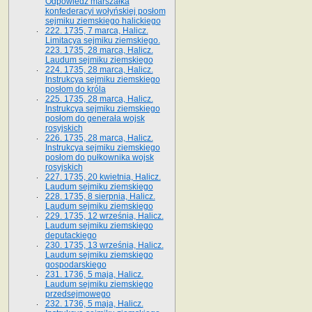
Odpowiedź marszałka
konfederacyi wołyńskiej posłom
sejmiku ziemskiego halickiego
222. 1735, 7 marca, Halicz.
Limitacya sejmiku ziemskiego.
223. 1735, 28 marca, Halicz.
Laudum sejmiku ziemskiego
224. 1735, 28 marca, Halicz.
Instrukcya sejmiku ziemskiego
posłom do króla
225. 1735, 28 marca, Halicz.
Instrukcya sejmiku ziemskiego
posłom do generała wojsk
rosyjskich
226. 1735, 28 marca, Halicz.
Instrukcya sejmiku ziemskiego
posłom do pułkownika wojsk
rosyjskich
227. 1735, 20 kwietnia, Halicz.
Laudum sejmiku ziemskiego
228. 1735, 8 sierpnia, Halicz.
Laudum sejmiku ziemskiego
229. 1735, 12 września, Halicz.
Laudum sejmiku ziemskiego
deputackiego
230. 1735, 13 września, Halicz.
Laudum sejmiku ziemskiego
gospodarskiego
231. 1736, 5 maja, Halicz.
Laudum sejmiku ziemskiego
przedsejmowego
232. 1736, 5 maja, Halicz.