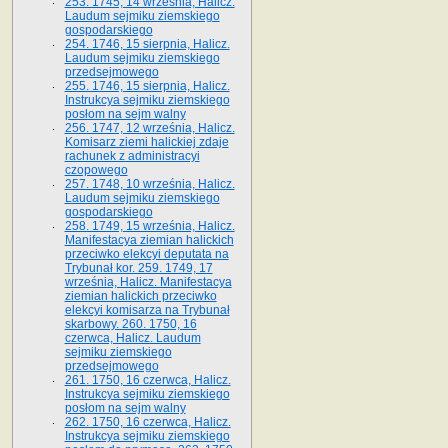
253. 1745, 14 września, Halicz.
Laudum sejmiku ziemskiego
gospodarskiego
254. 1746, 15 sierpnia, Halicz.
Laudum sejmiku ziemskiego
przedsejmowego
255. 1746, 15 sierpnia, Halicz.
Instrukcya sejmiku ziemskiego
posłom na sejm walny
256. 1747, 12 września, Halicz.
Komisarz ziemi halickiej zdaje
rachunek z administracyi
czopowego
257. 1748, 10 września, Halicz.
Laudum sejmiku ziemskiego
gospodarskiego
258. 1749, 15 września, Halicz.
Manifestacya ziemian halickich
przeciwko elekcyi deputata na
Trybunał kor. 259. 1749, 17
września, Halicz. Manifestacya
ziemian halickich przeciwko
elekcyi komisarza na Trybunał
skarbowy. 260. 1750, 16
czerwca, Halicz. Laudum
sejmiku ziemskiego
przedsejmowego
261. 1750, 16 czerwca, Halicz.
Instrukcya sejmiku ziemskiego
posłom na sejm walny
262. 1750, 16 czerwca, Halicz.
Instrukcya sejmiku ziemskiego