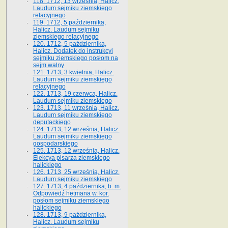
118. 1712, 13 września, Halicz.
Laudum sejmiku ziemskiego
relacyjnego
119. 1712, 5 października,
Halicz. Laudum sejmiku
ziemskiego relacyjnego
120. 1712, 5 października,
Halicz. Dodatek do instrukcyi
sejmiku ziemskiego posłom na
sejm walny
121. 1713, 3 kwietnia, Halicz.
Laudum sejmiku ziemskiego
relacyjnego
122. 1713, 19 czerwca, Halicz.
Laudum sejmiku ziemskiego
123. 1713, 11 września, Halicz.
Laudum sejmiku ziemskiego
deputackiego
124. 1713, 12 września, Halicz.
Laudum sejmiku ziemskiego
gospodarskiego
125. 1713, 12 września, Halicz.
Elekcya pisarza ziemskiego
halickiego
126. 1713, 25 września, Halicz.
Laudum sejmiku ziemskiego
127. 1713, 4 października, b. m.
Odpowiedź hetmana w. kor.
posłom sejmiku ziemskiego
halickiego
128. 1713, 9 października,
Halicz. Laudum sejmiku