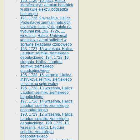
190. 1726, 10 lipca, Halicz.
Manifestacye ziemian halickich
w sprawie elekcyi podsędka
halickiego
191. 1726, 9 września, Halicz.
Protestacye ziemian halickich
przeciwko elekcyi deputata na
trybunał kor. 192. 1726, 11
września, Halicz. Uniwersał
komisarza ziemi halickiej w
sprawie składania czopowego
193. 1727, 15 września, Halicz.
Laudum sejmiku ziemskiego
deputackiego. 194. 1728, 16
sierpnia, Halicz. Laudum
sejmiku ziemskiego
przedsejmowego
195. 1728, 16 sierpnia, Halicz.
Instrukcya sejmiku ziemskiego
posłom na sejm walny
196. 1728, 13 września, Halicz.
Laudum sejmiku ziemskiego
deputackiego
197. 1728, 14 września, Halicz.
Laudum sejmiku ziemskiego
gospodarskiego
198. 1729, 12 września, Halicz.
Laudum sejmiku ziemskiego
deputackiego. 199. 1729, 13
września, Halicz. Laudum
sejmiku ziemskiego
gospodarskiego