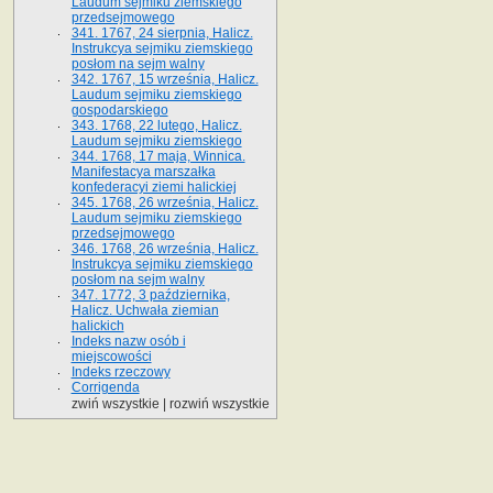
Laudum sejmiku ziemskiego
przedsejmowego
341. 1767, 24 sierpnia, Halicz.
Instrukcya sejmiku ziemskiego
posłom na sejm walny
342. 1767, 15 września, Halicz.
Laudum sejmiku ziemskiego
gospodarskiego
343. 1768, 22 lutego, Halicz.
Laudum sejmiku ziemskiego
344. 1768, 17 maja, Winnica.
Manifestacya marszałka
konfederacyi ziemi halickiej
345. 1768, 26 września, Halicz.
Laudum sejmiku ziemskiego
przedsejmowego
346. 1768, 26 września, Halicz.
Instrukcya sejmiku ziemskiego
posłom na sejm walny
347. 1772, 3 października,
Halicz. Uchwała ziemian
halickich
Indeks nazw osób i
miejscowości
Indeks rzeczowy
Corrigenda
zwiń wszystkie
|
rozwiń wszystkie