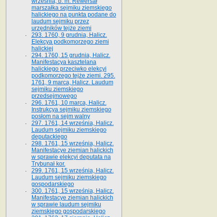
września, b. m. Rewersał
marszałka sejmiku ziemskiego
halickiego na punkta podane do
laudum sejmiku przez
urzędników tejże ziemi
293. 1760, 9 grudnia, Halicz.
Elekcya podkomorzego ziemi
halickiej
294. 1760, 15 grudnia, Halicz.
Manifestacya kasztelana
halickiego przeciwko elekcyi
podkomorzego tejże ziemi. 295.
1761, 9 marca, Halicz. Laudum
sejmiku ziemskiego
przedsejmowego
296. 1761, 10 marca, Halicz.
Instrukcya sejmiku ziemskiego
posłom na sejm walny
297. 1761, 14 września, Halicz.
Laudum sejmiku ziemskiego
deputackiego
298. 1761, 15 września, Halicz.
Manifestacye ziemian halickich
w sprawie elekcyi deputata na
Trybunał kor.
299. 1761, 15 września, Halicz.
Laudum sejmiku ziemskiego
gospodarskiego
300. 1761, 15 września, Halicz.
Manifestacye ziemian halickich
w sprawie laudum sejmiku
ziemskiego gospodarskiego