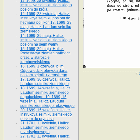
11. 1699, 28 kwietnia, Halicz.
Instrukcya sejmiku ziemskiego
posłom do króla
12. 1699, 28 kwietnia, Halicz.
Instrukcya sejmiku posłom do
hetmana pol. kor. 13. 1699, 29
maja, Halicz. Laudum sejmiku
ziemskiego
14. 1699, 29 maja, Halicz.
Instrukcya sejmiku ziemskiego
posłom na sejm walny
15. 1699, 29 maja, Halicz.
Protestacya ziemian halickich
przeciw staroście
trembowelskiemu
16. 1699, 1 czerwca, b. m.
Odpowiedź królewska dana
«
posłom sejmiku ziemskiego
17. 1699, 30 czerwca, Halicz.
Laudum sejmiku ziemskiego
18. 1699, 14 września, Halicz.
Laudum sejmiku ziemskiego
deputackiego. 19. 1699, 15
września, Halicz. Laudum
sejmiku ziemskiego relacyjnego
20. 1699, 15 września, Halicz.
Instrukcya sejmiku ziemskiego
posłom do prymasa
21. 1701, 11 kwietnia, Halicz.
Laudum sejmiku ziemskiego
przedsejmowego
22. 1701, 11 kwietnia, Halicz.