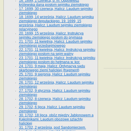
16. 1699, 1 czerwca, b. m. Odpowiedź
królewska dana posłom sejmiku ziemskiego
17. 1699, 30 czerwca, Halicz. Laudum sejmiku
ziemskiego
18. 1699, 14 września, Halicz. Laudum sejmiku
ziemskiego deputackiego. 19. 1699, 15
września, Halicz. Laudum sejmiku ziemskiego
relacyjnego
20. 1699, 15 września, Halicz. Instrukcya
sejmiku ziemskiego posłom do prymasa
21. 1701, 11 kwietnia, Halicz. Laudum sejmiku
ziemskiego przedsejmowego
22. 1701, 11 kwietnia, Halicz. Instrukcya sejmiku
ziemskiego posłom na sejm walny
23. 1701, 11 kwietnia, Halicz. Instrukcya sejmiku
ziemskiego posłom do hetmana w. kor.
24. 1701, 9 maja, Halicz. Ordynacya sądu
skarbowego ziemi halickiej (fragment)
25. 1701, 9 sierpnia, Halicz. Laudum sejmiku
ziemskiego
26. 1701, 12 września, Halicz. Laudum sejmiku
ziemskiego
27. 1702, 9 stycznia, Halicz. Laudum sejmiku
ziemskiego
28. 1702, 8 czerwca, Halicz. Laudum sejmiku
ziemskiego
29. 1702, 6 lipca, Halicz. Laudum sejmiku
ziemskiego
30. 1702, 18 lipca, obóz między Jabłonowem a
Kąkolnikami. Laudum obozowe szlachty
halickiej
31. 1702, 2 września, pod Sandomierzem.