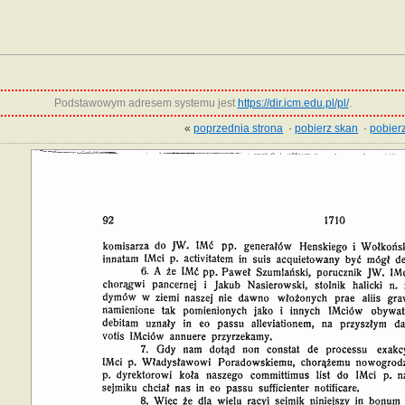
Podstawowym adresem systemu jest
https://dir.icm.edu.pl/pl/
.
«
poprzednia strona
·
pobierz skan
·
pobierz