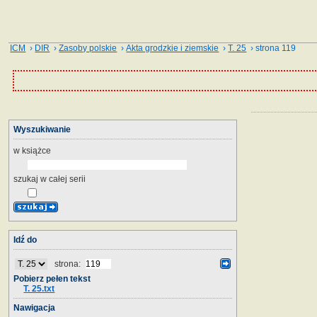
ICM
›
DIR
›
Zasoby polskie
›
Akta grodzkie i ziemskie
›
T. 25
› strona 119
Wyszukiwanie
w książce
szukaj w całej serii
Idź do
strona:
Pobierz pełen tekst
T. 25.txt
Nawigacja