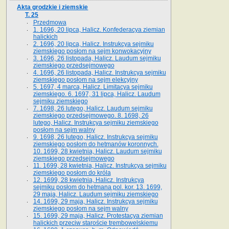
Akta grodzkie i ziemskie
T. 25
Przedmowa
1. 1696, 20 lipca, Halicz. Konfederacya ziemian
halickich
2. 1696, 20 lipca, Halicz. Instrukcya sejmiku
ziemskiego posłom na sejm konwokacyjny
3. 1696, 26 listopada, Halicz. Laudum sejmiku
ziemskiego przedsejmowego
4. 1696, 26 listopada, Halicz. Instrukcya sejmiku
ziemskiego posłom na sejm elekcyjny
5. 1697, 4 marca, Halicz. Limitacya sejmiku
ziemskiego. 6. 1697, 31 lipca, Halicz. Laudum
sejmiku ziemskiego
7. 1698, 26 lutego, Halicz. Laudum sejmiku
ziemskiego przedsejmowego. 8. 1698, 26
lutego, Halicz. Instrukcya sejmiku ziemskiego
posłom na sejm walny
9. 1698, 26 lutego, Halicz. Instrukcya sejmiku
ziemskiego posłom do hetmanów koronnych.
10. 1699, 28 kwietnia, Halicz. Laudum sejmiku
ziemskiego przedsejmowego
11. 1699, 28 kwietnia, Halicz. Instrukcya sejmiku
ziemskiego posłom do króla
12. 1699, 28 kwietnia, Halicz. Instrukcya
sejmiku posłom do hetmana pol. kor. 13. 1699,
29 maja, Halicz. Laudum sejmiku ziemskiego
14. 1699, 29 maja, Halicz. Instrukcya sejmiku
ziemskiego posłom na sejm walny
15. 1699, 29 maja, Halicz. Protestacya ziemian
halickich przeciw staroście trembowelskiemu