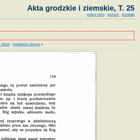
Akta grodzkie i ziemskie, T. 25
pełny opis
·
pomoc
·
kontakt
 tekst
·
następna strona
»