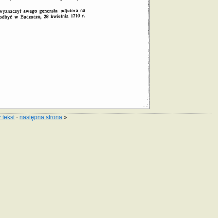
 tekst
·
następna strona
»