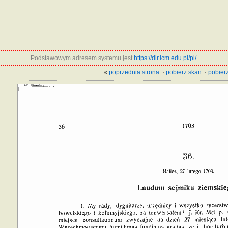
Podstawowym adresem systemu jest
https://dir.icm.edu.pl/pl/
.
«
poprzednia strona
·
pobierz skan
·
pobierz