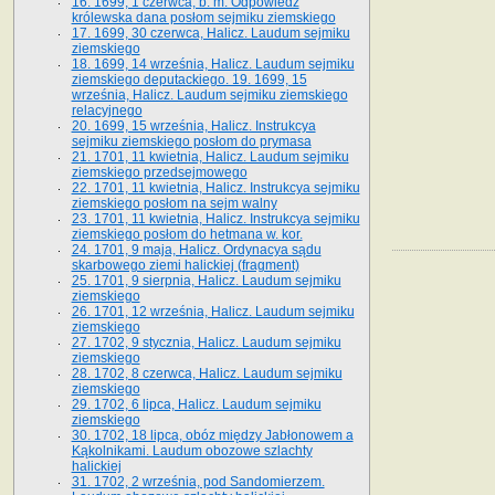
16. 1699, 1 czerwca, b. m. Odpowiedź
królewska dana posłom sejmiku ziemskiego
17. 1699, 30 czerwca, Halicz. Laudum sejmiku
ziemskiego
18. 1699, 14 września, Halicz. Laudum sejmiku
ziemskiego deputackiego. 19. 1699, 15
września, Halicz. Laudum sejmiku ziemskiego
relacyjnego
20. 1699, 15 września, Halicz. Instrukcya
sejmiku ziemskiego posłom do prymasa
21. 1701, 11 kwietnia, Halicz. Laudum sejmiku
ziemskiego przedsejmowego
22. 1701, 11 kwietnia, Halicz. Instrukcya sejmiku
ziemskiego posłom na sejm walny
23. 1701, 11 kwietnia, Halicz. Instrukcya sejmiku
ziemskiego posłom do hetmana w. kor.
24. 1701, 9 maja, Halicz. Ordynacya sądu
skarbowego ziemi halickiej (fragment)
25. 1701, 9 sierpnia, Halicz. Laudum sejmiku
ziemskiego
26. 1701, 12 września, Halicz. Laudum sejmiku
ziemskiego
27. 1702, 9 stycznia, Halicz. Laudum sejmiku
ziemskiego
28. 1702, 8 czerwca, Halicz. Laudum sejmiku
ziemskiego
29. 1702, 6 lipca, Halicz. Laudum sejmiku
ziemskiego
30. 1702, 18 lipca, obóz między Jabłonowem a
Kąkolnikami. Laudum obozowe szlachty
halickiej
31. 1702, 2 września, pod Sandomierzem.