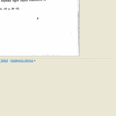
 tekst
·
następna strona
»