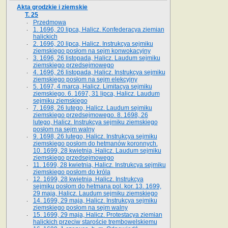
Akta grodzkie i ziemskie
T. 25
Przedmowa
1. 1696, 20 lipca, Halicz. Konfederacya ziemian
halickich
2. 1696, 20 lipca, Halicz. Instrukcya sejmiku
ziemskiego posłom na sejm konwokacyjny
3. 1696, 26 listopada, Halicz. Laudum sejmiku
ziemskiego przedsejmowego
4. 1696, 26 listopada, Halicz. Instrukcya sejmiku
ziemskiego posłom na sejm elekcyjny
5. 1697, 4 marca, Halicz. Limitacya sejmiku
ziemskiego. 6. 1697, 31 lipca, Halicz. Laudum
sejmiku ziemskiego
7. 1698, 26 lutego, Halicz. Laudum sejmiku
ziemskiego przedsejmowego. 8. 1698, 26
lutego, Halicz. Instrukcya sejmiku ziemskiego
posłom na sejm walny
9. 1698, 26 lutego, Halicz. Instrukcya sejmiku
ziemskiego posłom do hetmanów koronnych.
10. 1699, 28 kwietnia, Halicz. Laudum sejmiku
ziemskiego przedsejmowego
11. 1699, 28 kwietnia, Halicz. Instrukcya sejmiku
ziemskiego posłom do króla
12. 1699, 28 kwietnia, Halicz. Instrukcya
sejmiku posłom do hetmana pol. kor. 13. 1699,
29 maja, Halicz. Laudum sejmiku ziemskiego
14. 1699, 29 maja, Halicz. Instrukcya sejmiku
ziemskiego posłom na sejm walny
15. 1699, 29 maja, Halicz. Protestacya ziemian
halickich przeciw staroście trembowelskiemu