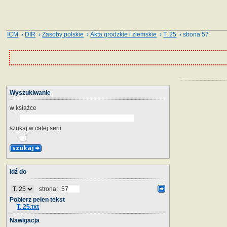
ICM
›
DIR
›
Zasoby polskie
›
Akta grodzkie i ziemskie
›
T. 25
› strona 57
Wyszukiwanie
w książce
szukaj w całej serii
Idź do
strona:
Pobierz pełen tekst
T. 25.txt
Nawigacja