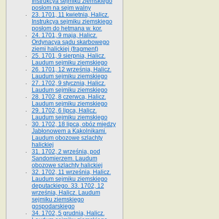
Instrukcya sejmiku ziemskiego
posłom na sejm walny
23. 1701, 11 kwietnia, Halicz.
Instrukcya sejmiku ziemskiego
posłom do hetmana w. kor.
24. 1701, 9 maja, Halicz.
Ordynacya sądu skarbowego
ziemi halickiej (fragment)
25. 1701, 9 sierpnia, Halicz.
Laudum sejmiku ziemskiego
26. 1701, 12 września, Halicz.
Laudum sejmiku ziemskiego
27. 1702, 9 stycznia, Halicz.
Laudum sejmiku ziemskiego
28. 1702, 8 czerwca, Halicz.
Laudum sejmiku ziemskiego
29. 1702, 6 lipca, Halicz.
Laudum sejmiku ziemskiego
30. 1702, 18 lipca, obóz między
Jabłonowem a Kąkolnikami.
Laudum obozowe szlachty
halickiej
31. 1702, 2 września, pod
Sandomierzem. Laudum
obozowe szlachty halickiej
32. 1702, 11 września, Halicz.
Laudum sejmiku ziemskiego
deputackiego. 33. 1702, 12
września, Halicz. Laudum
sejmiku ziemskiego
gospodarskiego
34. 1702, 5 grudnia, Halicz.