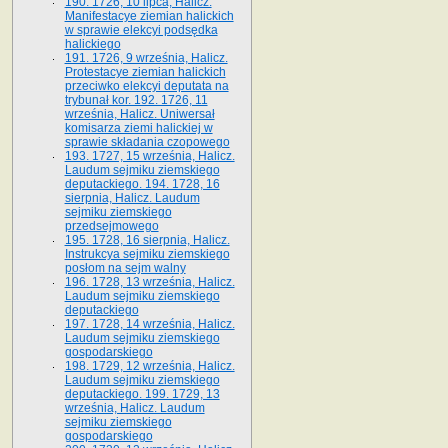
190. 1726, 10 lipca, Halicz.
Manifestacye ziemian halickich
w sprawie elekcyi podsędka
halickiego
191. 1726, 9 września, Halicz.
Protestacye ziemian halickich
przeciwko elekcyi deputata na
trybunał kor. 192. 1726, 11
września, Halicz. Uniwersał
komisarza ziemi halickiej w
sprawie składania czopowego
193. 1727, 15 września, Halicz.
Laudum sejmiku ziemskiego
deputackiego. 194. 1728, 16
sierpnia, Halicz. Laudum
sejmiku ziemskiego
przedsejmowego
195. 1728, 16 sierpnia, Halicz.
Instrukcya sejmiku ziemskiego
posłom na sejm walny
196. 1728, 13 września, Halicz.
Laudum sejmiku ziemskiego
deputackiego
197. 1728, 14 września, Halicz.
Laudum sejmiku ziemskiego
gospodarskiego
198. 1729, 12 września, Halicz.
Laudum sejmiku ziemskiego
deputackiego. 199. 1729, 13
września, Halicz. Laudum
sejmiku ziemskiego
gospodarskiego