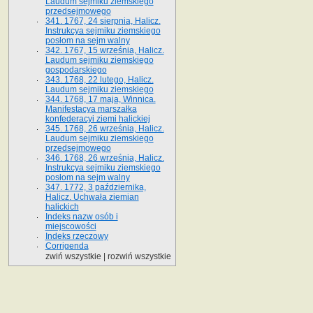
Laudum sejmiku ziemskiego
przedsejmowego
341. 1767, 24 sierpnia, Halicz.
Instrukcya sejmiku ziemskiego
posłom na sejm walny
342. 1767, 15 września, Halicz.
Laudum sejmiku ziemskiego
gospodarskiego
343. 1768, 22 lutego, Halicz.
Laudum sejmiku ziemskiego
344. 1768, 17 maja, Winnica.
Manifestacya marszałka
konfederacyi ziemi halickiej
345. 1768, 26 września, Halicz.
Laudum sejmiku ziemskiego
przedsejmowego
346. 1768, 26 września, Halicz.
Instrukcya sejmiku ziemskiego
posłom na sejm walny
347. 1772, 3 października,
Halicz. Uchwała ziemian
halickich
Indeks nazw osób i
miejscowości
Indeks rzeczowy
Corrigenda
zwiń wszystkie
|
rozwiń wszystkie