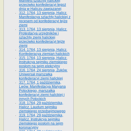
Manifest szlachty halickiej
przeciwko konfederacyi tegoż
dnia w Haliczu zawiązanej
312. 1764, 13 sierpnia, Halicz.
Manifestacya szlachty halickiej z
recesem od konfederacyi tejże
ziemi
313. 1764, 13 sierpnia, Halicz.
Protestacya urzędników i
szlachty ziemi halickiej
przeciwko konfederacyi tejże
ziemi
314. 1764, 13 sierpnia, Halicz.
Konfederacya ziemian halickich
315. 1764, 13 sierpnia, Halicz.
Instrukcya sejmiku ziemskiego
posłom na sejm elekcyjny
316. 1764, 24 sierpnia, Żuków.
Uniwersał marszałka
konfederacyi ziemi halickiej
317. 1764, 1 października,
Lwów. Manifestacya Maryana
Potockiego, marszałka
konfederacyi ziemi halickiej i
innych Potockich
318. 1764, 29 października,
Halicz. Laudum sejmiku
ziemskiego przedsejmowego
319. 1764, 29 października,
Halicz. Instrukcya sejmiku
ziemskiego posłom na sejm
koronacyjny