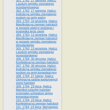
301. 1762, 17 sierpnia, Halicz.
Laudum sejmiku ziemskiego
przedsejmowego
302. 1762, 17 sierpnia, Halicz.
Instrukcya sejmiku ziemskiego
posłom na sejm walny
303. 1763, 10 września, Halicz.
Manifestacya ziemian halickich
w sprawie elekcyi sędziego i
podsędka tejże ziemi
304. 1763, 12 września, Halicz.
Manifestacye ziemian halickich
w sprawie sejmiku ziemskiego
deputackiego
305. 1763, 13 września, Halicz.
Laudum sejmiku ziemskiego
gospodarskiego
306. 1764, 30 stycznia, Halicz.
Konfederacya ziemian halickich
307. 1764, 30 stycznia, Halicz.
Instrukcya sejmiku ziemskiego
posłom na sejm konwokacyjny
308. 1764, 27 lutego, Halicz.
Ordynacya sądów kapturowych
ziemi halickiej
309. 1764, 23 lipca, Halicz.
Manifest szlachty halickiej
przeciwko uchwałom sejmu
konwokacyjnego
310. 1764, 23 lipca, Halicz.
Konfederacya ziemian halickich
311. 1764, 23 lipca, Maryampol.