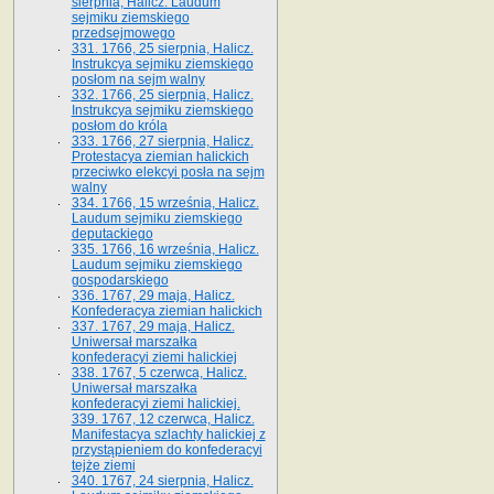
sierpnia, Halicz. Laudum
sejmiku ziemskiego
przedsejmowego
331. 1766, 25 sierpnia, Halicz.
Instrukcya sejmiku ziemskiego
posłom na sejm walny
332. 1766, 25 sierpnia, Halicz.
Instrukcya sejmiku ziemskiego
posłom do króla
333. 1766, 27 sierpnia, Halicz.
Protestacya ziemian halickich
przeciwko elekcyi posła na sejm
walny
334. 1766, 15 września, Halicz.
Laudum sejmiku ziemskiego
deputackiego
335. 1766, 16 września, Halicz.
Laudum sejmiku ziemskiego
gospodarskiego
336. 1767, 29 maja, Halicz.
Konfederacya ziemian halickich
337. 1767, 29 maja, Halicz.
Uniwersał marszałka
konfederacyi ziemi halickiej
338. 1767, 5 czerwca, Halicz.
Uniwersał marszałka
konfederacyi ziemi halickiej.
339. 1767, 12 czerwca, Halicz.
Manifestacya szlachty halickiej z
przystąpieniem do konfederacyi
tejże ziemi
340. 1767, 24 sierpnia, Halicz.