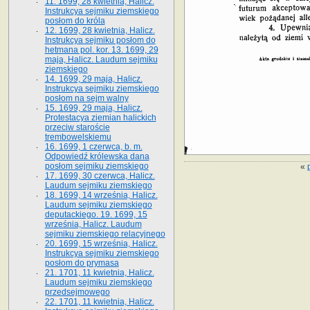
11. 1699, 28 kwietnia, Halicz.
Instrukcya sejmiku ziemskiego
posłom do króla
12. 1699, 28 kwietnia, Halicz.
Instrukcya sejmiku posłom do
hetmana pol. kor. 13. 1699, 29
maja, Halicz. Laudum sejmiku
ziemskiego
14. 1699, 29 maja, Halicz.
Instrukcya sejmiku ziemskiego
posłom na sejm walny
15. 1699, 29 maja, Halicz.
Protestacya ziemian halickich
przeciw staroście
trembowelskiemu
16. 1699, 1 czerwca, b. m.
Odpowiedź królewska dana
posłom sejmiku ziemskiego
«
17. 1699, 30 czerwca, Halicz.
Laudum sejmiku ziemskiego
18. 1699, 14 września, Halicz.
Laudum sejmiku ziemskiego
deputackiego. 19. 1699, 15
września, Halicz. Laudum
sejmiku ziemskiego relacyjnego
20. 1699, 15 września, Halicz.
Instrukcya sejmiku ziemskiego
posłom do prymasa
21. 1701, 11 kwietnia, Halicz.
Laudum sejmiku ziemskiego
przedsejmowego
22. 1701, 11 kwietnia, Halicz.