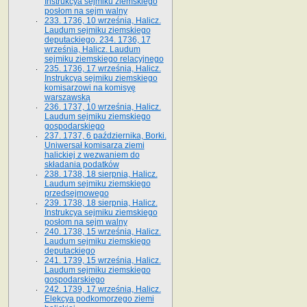
Instrukcya sejmiku ziemskiego
posłom na sejm walny
233. 1736, 10 września, Halicz.
Laudum sejmiku ziemskiego
deputackiego. 234. 1736, 17
września, Halicz. Laudum
sejmiku ziemskiego relacyjnego
235. 1736, 17 września, Halicz.
Instrukcya sejmiku ziemskiego
komisarzowi na komisyę
warszawską
236. 1737, 10 września, Halicz.
Laudum sejmiku ziemskiego
gospodarskiego
237. 1737, 6 października, Borki.
Uniwersał komisarza ziemi
halickiej z wezwaniem do
składania podatków
238. 1738, 18 sierpnia, Halicz.
Laudum sejmiku ziemskiego
przedsejmowego
239. 1738, 18 sierpnia, Halicz.
Instrukcya sejmiku ziemskiego
posłom na sejm walny
240. 1738, 15 września, Halicz.
Laudum sejmiku ziemskiego
deputackiego
241. 1739, 15 września, Halicz.
Laudum sejmiku ziemskiego
gospodarskiego
242. 1739, 17 września, Halicz.
Elekcya podkomorzego ziemi