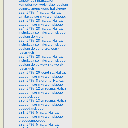
Odpowiedź marszałka
konfederacyi wołyńskiej posłom
sejmiku ziemskiego halickiego
222. 1735, 7 marca, Halicz.
Limitacya sejmiku ziemskiego.
223. 1735, 28 marca, Halicz.
Laudum sejmiku ziemskiego
224. 1735, 28 marca, Halicz.
Instrukcya sejmiku ziemskiego
posłom do króla
225. 1735, 28 marca, Halicz.
Instrukcya sejmiku ziemskiego
posłom do generała wojsk
rosyjskich
226. 1735, 28 marca, Halicz.
Instrukcya sejmiku ziemskiego
posłom do pułkownika wojsk
rosyjskich
227. 1735, 20 kwietnia, Halicz.
Laudum sejmiku ziemskiego
228. 1735, 8 sierpnia, Halicz.
Laudum sejmiku ziemskiego
229. 1735, 12 września, Halicz.
Laudum sejmiku ziemskiego
deputackiego
230. 1735, 13 września, Halicz.
Laudum sejmiku ziemskiego
gospodarskiego
231. 1736, 5 maja, Halicz.
Laudum sejmiku ziemskiego
przedsejmowego
232. 1736, 5 maja, Halicz.