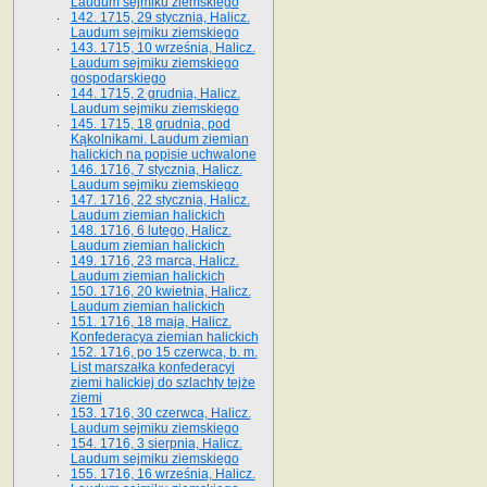
Laudum sejmiku ziemskiego
142. 1715, 29 stycznia, Halicz.
Laudum sejmiku ziemskiego
143. 1715, 10 września, Halicz.
Laudum sejmiku ziemskiego
gospodarskiego
144. 1715, 2 grudnia, Halicz.
Laudum sejmiku ziemskiego
145. 1715, 18 grudnia, pod
Kąkolnikami. Laudum ziemian
halickich na popisie uchwalone
146. 1716, 7 stycznia, Halicz.
Laudum sejmiku ziemskiego
147. 1716, 22 stycznia, Halicz.
Laudum ziemian halickich
148. 1716, 6 lutego, Halicz.
Laudum ziemian halickich
149. 1716, 23 marca, Halicz.
Laudum ziemian halickich
150. 1716, 20 kwietnia, Halicz.
Laudum ziemian halickich
151. 1716, 18 maja, Halicz.
Konfederacya ziemian halickich
152. 1716, po 15 czerwca, b. m.
List marszałka konfederacyi
ziemi halickiej do szlachty tejże
ziemi
153. 1716, 30 czerwca, Halicz.
Laudum sejmiku ziemskiego
154. 1716, 3 sierpnia, Halicz.
Laudum sejmiku ziemskiego
155. 1716, 16 września, Halicz.