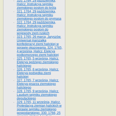
320. 1764, 29 października,
Halicz. Instrukcya sejmiku
ziemskiego posłom do króla
321. 1764, 29 października,
Halicz. Instrukcya sejmiku
ziemskiego posłom do prymasa
322. 1764, 29 października,
Halicz. Instrukcya sejmiku
ziemskiego posłom do
wojewody ziem ruskich
323. 1765, 26 marca, Jaryszów.
Uniwersał marszałka
konfederacyi ziemi halickiej w
sprawie okazowania. 324. 1765,
4 września, Halicz. Elekcya
podkomorzego ziemi halickiej
325. 1765, 5 września, Halicz.
Elekcya sędziego ziemskiego
halickiego
326. 1765, 6 września, Halicz.
Elekcya podsędka ziemi
halickiej
327. 1765, 7 września, Halicz.
Elekcya pisarza ziemskiego
halickiego
328. 1765, 9 września, Halicz.
Laudum sejmiku ziemskiego
deputackiego
329. 1765, 11 września, Halicz.
Protestacya ziemian halickich w
sprawie sejmiku ziemskiego
gospodarskiego. 330. 1766, 25