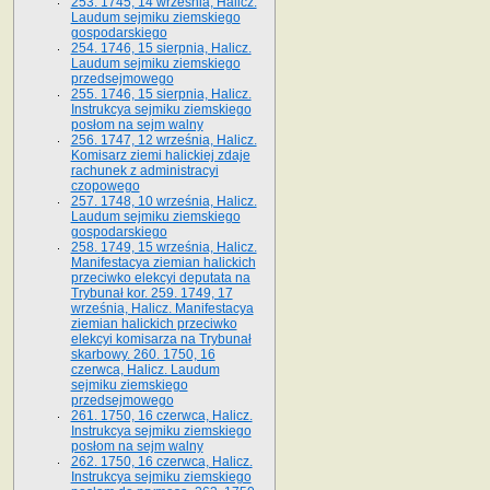
253. 1745, 14 września, Halicz.
Laudum sejmiku ziemskiego
gospodarskiego
254. 1746, 15 sierpnia, Halicz.
Laudum sejmiku ziemskiego
przedsejmowego
255. 1746, 15 sierpnia, Halicz.
Instrukcya sejmiku ziemskiego
posłom na sejm walny
256. 1747, 12 września, Halicz.
Komisarz ziemi halickiej zdaje
rachunek z administracyi
czopowego
257. 1748, 10 września, Halicz.
Laudum sejmiku ziemskiego
gospodarskiego
258. 1749, 15 września, Halicz.
Manifestacya ziemian halickich
przeciwko elekcyi deputata na
Trybunał kor. 259. 1749, 17
września, Halicz. Manifestacya
ziemian halickich przeciwko
elekcyi komisarza na Trybunał
skarbowy. 260. 1750, 16
czerwca, Halicz. Laudum
sejmiku ziemskiego
przedsejmowego
261. 1750, 16 czerwca, Halicz.
Instrukcya sejmiku ziemskiego
posłom na sejm walny
262. 1750, 16 czerwca, Halicz.
Instrukcya sejmiku ziemskiego