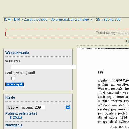
ICM
›
DIR
›
Zasoby polskie
›
Akta grodzkie i ziemskie
›
T. 25
› strona 209
Podstawowym adrese
«
Wyszukiwanie
w książce
szukaj w całej serii
Idź do
strona:
Pobierz pełen tekst
T. 25.txt
Nawigacja