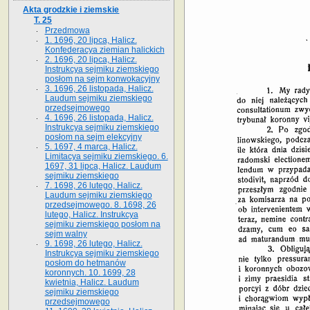
Akta grodzkie i ziemskie
T. 25
Przedmowa
1. 1696, 20 lipca, Halicz.
Konfederacya ziemian halickich
2. 1696, 20 lipca, Halicz.
Instrukcya sejmiku ziemskiego
posłom na sejm konwokacyjny
3. 1696, 26 listopada, Halicz.
Laudum sejmiku ziemskiego
przedsejmowego
4. 1696, 26 listopada, Halicz.
Instrukcya sejmiku ziemskiego
posłom na sejm elekcyjny
5. 1697, 4 marca, Halicz.
Limitacya sejmiku ziemskiego. 6.
1697, 31 lipca, Halicz. Laudum
sejmiku ziemskiego
7. 1698, 26 lutego, Halicz.
Laudum sejmiku ziemskiego
przedsejmowego. 8. 1698, 26
lutego, Halicz. Instrukcya
sejmiku ziemskiego posłom na
sejm walny
9. 1698, 26 lutego, Halicz.
Instrukcya sejmiku ziemskiego
posłom do hetmanów
koronnych. 10. 1699, 28
kwietnia, Halicz. Laudum
sejmiku ziemskiego
przedsejmowego