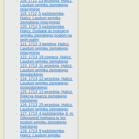
118. 1712, 13 września, Halicz.
Laudum sejmiku ziemskiego
relacyjnego
119. 1712, 5 października,
Halicz. Laudum sejmiku
ziemskiego relacyjnego
120. 1712, 5 października,
Halicz. Dodatek do instrukcyi
sejmiku ziemskiego posłom na
sejm walny
121. 1713, 3 kwietnia, Halicz.
Laudum sejmiku ziemskiego
relacyjnego
122. 1713, 19 czerwca, Halicz.
Laudum sejmiku ziemskiego
123. 1713, 11 września, Halicz.
Laudum sejmiku ziemskiego
deputackiego
124. 1713, 12 września, Halicz.
Laudum sejmiku ziemskiego
gospodarskiego
125. 1713, 12 września, Halicz.
Elekcya pisarza ziemskiego
halickiego
126. 1713, 25 września, Halicz.
Laudum sejmiku ziemskiego
127. 1713, 4 października, b. m.
Odpowiedź hetmana w. kor.
posłom sejmiku ziemskiego
halickiego
128. 1713, 9 października,
Halicz. Laudum sejmiku