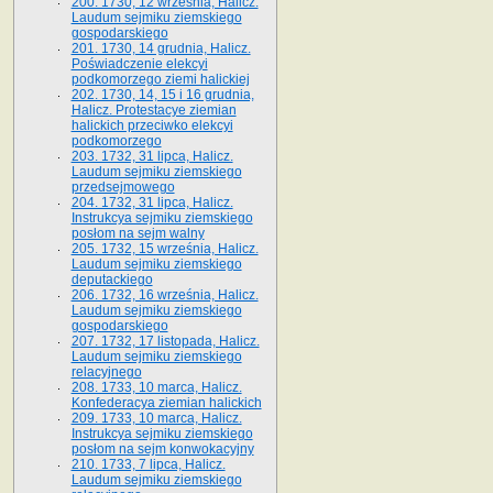
200. 1730, 12 września, Halicz.
Laudum sejmiku ziemskiego
gospodarskiego
201. 1730, 14 grudnia, Halicz.
Poświadczenie elekcyi
podkomorzego ziemi halickiej
202. 1730, 14, 15 i 16 grudnia,
Halicz. Protestacye ziemian
halickich przeciwko elekcyi
podkomorzego
203. 1732, 31 lipca, Halicz.
Laudum sejmiku ziemskiego
przedsejmowego
204. 1732, 31 lipca, Halicz.
Instrukcya sejmiku ziemskiego
posłom na sejm walny
205. 1732, 15 września, Halicz.
Laudum sejmiku ziemskiego
deputackiego
206. 1732, 16 września, Halicz.
Laudum sejmiku ziemskiego
gospodarskiego
207. 1732, 17 listopada, Halicz.
Laudum sejmiku ziemskiego
relacyjnego
208. 1733, 10 marca, Halicz.
Konfederacya ziemian halickich­
209. 1733, 10 marca, Halicz.
Instrukcya sejmiku ziemskiego
posłom na sejm konwokacyjny
210. 1733, 7 lipca, Halicz.
Laudum sejmiku ziemskiego