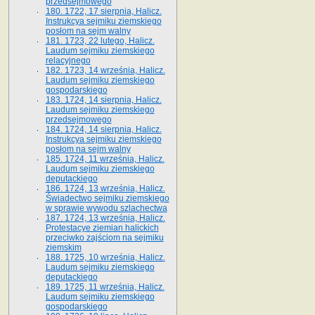
przedsejmowego
180. 1722, 17 sierpnia, Halicz.
Instrukcya sejmiku ziemskiego
posłom na sejm walny
181. 1723, 22 lutego, Halicz.
Laudum sejmiku ziemskiego
relacyjnego
182. 1723, 14 września, Halicz.
Laudum sejmiku ziemskiego
gospodarskiego
183. 1724, 14 sierpnia, Halicz.
Laudum sejmiku ziemskiego
przedsejmowego
184. 1724, 14 sierpnia, Halicz.
Instrukcya sejmiku ziemskiego
posłom na sejm walny
185. 1724, 11 września, Halicz.
Laudum sejmiku ziemskiego
deputackiego
186. 1724, 13 września, Halicz.
Świadectwo sejmiku ziemskiego
w sprawie wywodu szlachectwa
187. 1724, 13 września, Halicz.
Protestacye ziemian halickich
przeciwko zajściom na sejmiku
ziemskim
188. 1725, 10 września, Halicz.
Laudum sejmiku ziemskiego
deputackiego
189. 1725, 11 września, Halicz.
Laudum sejmiku ziemskiego
gospodarskiego