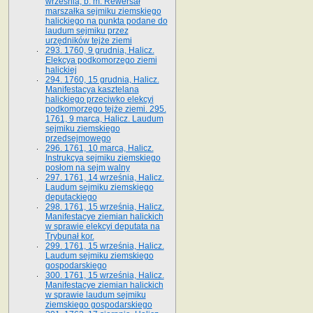
września, b. m. Rewersał
marszałka sejmiku ziemskiego
halickiego na punkta podane do
laudum sejmiku przez
urzędników tejże ziemi
293. 1760, 9 grudnia, Halicz.
Elekcya podkomorzego ziemi
halickiej
294. 1760, 15 grudnia, Halicz.
Manifestacya kasztelana
halickiego przeciwko elekcyi
podkomorzego tejże ziemi. 295.
1761, 9 marca, Halicz. Laudum
sejmiku ziemskiego
przedsejmowego
296. 1761, 10 marca, Halicz.
Instrukcya sejmiku ziemskiego
posłom na sejm walny
297. 1761, 14 września, Halicz.
Laudum sejmiku ziemskiego
deputackiego
298. 1761, 15 września, Halicz.
Manifestacye ziemian halickich
w sprawie elekcyi deputata na
Trybunał kor.
299. 1761, 15 września, Halicz.
Laudum sejmiku ziemskiego
gospodarskiego
300. 1761, 15 września, Halicz.
Manifestacye ziemian halickich
w sprawie laudum sejmiku
ziemskiego gospodarskiego