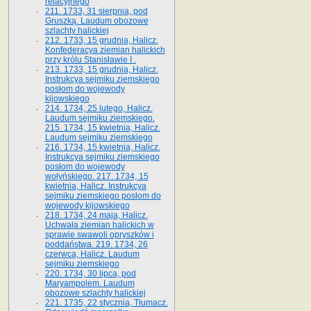
relacyjnego
211. 1733, 31 sierpnia, pod
Gruszką. Laudum obozowe
szlachty halickiej
212. 1733, 15 grudnia, Halicz.
Konfederacya ziemian halickich
przy królu Stanisławie I .
213. 1733, 15 grudnia, Halicz.
Instrukcya sejmiku ziemskiego
posłom do wojewody
kijowskiego
214. 1734, 25 lutego, Halicz.
Laudum sejmiku ziemskiego.
215. 1734, 15 kwietnia, Halicz.
Laudum sejmiku ziemskiego
216. 1734, 15 kwietnia, Halicz.
Instrukcya sejmiku ziemskiego
posłom do wojewody
wołyńskiego. 217. 1734, 15
kwietnia, Halicz. Instrukcya
sejmiku ziemskiego posłom do
wojewody kijowskiego
218. 1734, 24 maja, Halicz.
Uchwała ziemian halickich w
sprawie swawoli opryszków i
poddaństwa. 219. 1734, 26
czerwca, Halicz. Laudum
sejmiku ziemskiego
220. 1734, 30 lipca, pod
Maryampolem. Laudum
obozowe szlachty halickiej
221. 1735, 22 stycznia, Tłumacz.